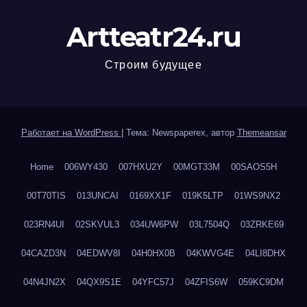
Artteatr24.ru
Строим будущее
Работает на WordPress
|
Тема: Newspaperex, автор
Themeansar
Home
006WY430
007HXU2Y
00MGT33M
00SAOS5H
00T70TIS
013UNCAI
0169XX1F
019K5LTP
01WS9NX2
023RN4UI
02SKVUL3
034UW6PW
03L7504Q
03ZRKE69
04CAZD3N
04EDWV8I
04H0HX0B
04KWVG4E
04LI8DHX
04N4JN2X
04QX9S1E
04YFC57J
04ZFIS6W
059KC9DM