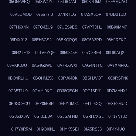
05G55WBQ
05IXW4Y0
05T6CZAL
069K7D5M
06FAMUAG
06VLOMOD
0755T7I3
077IRTEG
07ASX5QF
07BDB1DD
07FH6X4N
07TQ4ZU9
07UES9ES
07VPTDH1
08B99MM7
08DIX912
08EH3GS2
08EKQPQ9
08G6A3PD
08HJRZKG
08R2TE13
091V6YQE
0959345H
097C3BE4
09DI9AQ2
09RKK0JO
0A54G2WE
0A7RXWXI
0AG4NTTC
0AYXMFKC
0BO4RLHU
0BOHM258
0BPJ04DK
0BSHJVOT
0C9RGFN6
0CA5T1U9
0CMYI0KC
0D38QEGH
0DCJSPJ1
0DZMHHX1
0E9GCHCU
0EZ05K4R
0FFYUM84
0FLIL6GQ
0FXF2MUD
0G363XJW
0GI31E0A
0GJSAH4M
0GRH7XSL
0H17NT32
0H7Y9RRM
0H9OI0N1
0HYK5SEI
0IA5RSJ3
0IF4Y4UQ