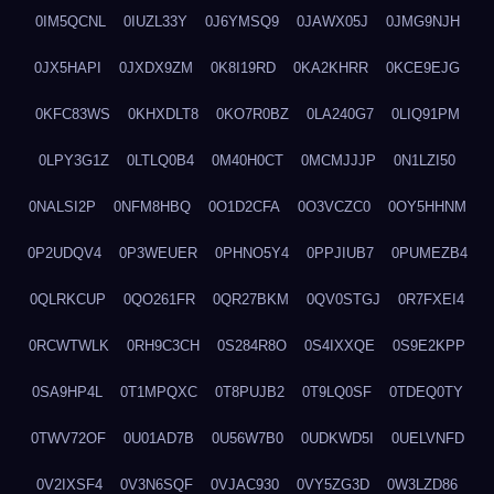
0IM5QCNL
0IUZL33Y
0J6YMSQ9
0JAWX05J
0JMG9NJH
0JX5HAPI
0JXDX9ZM
0K8I19RD
0KA2KHRR
0KCE9EJG
0KFC83WS
0KHXDLT8
0KO7R0BZ
0LA240G7
0LIQ91PM
0LPY3G1Z
0LTLQ0B4
0M40H0CT
0MCMJJJP
0N1LZI50
0NALSI2P
0NFM8HBQ
0O1D2CFA
0O3VCZC0
0OY5HHNM
0P2UDQV4
0P3WEUER
0PHNO5Y4
0PPJIUB7
0PUMEZB4
0QLRKCUP
0QO261FR
0QR27BKM
0QV0STGJ
0R7FXEI4
0RCWTWLK
0RH9C3CH
0S284R8O
0S4IXXQE
0S9E2KPP
0SA9HP4L
0T1MPQXC
0T8PUJB2
0T9LQ0SF
0TDEQ0TY
0TWV72OF
0U01AD7B
0U56W7B0
0UDKWD5I
0UELVNFD
0V2IXSF4
0V3N6SQF
0VJAC930
0VY5ZG3D
0W3LZD86