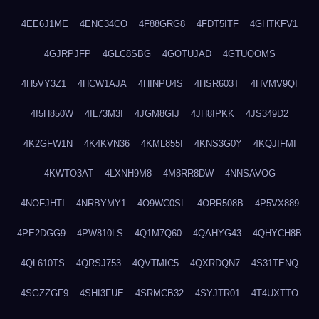
4EE6J1ME
4ENC34CO
4F88GRG8
4FDT5ITF
4GHTKFV1
4GJRPJFP
4GLC8SBG
4GOTUJAD
4GTUQOMS
4H5VY3Z1
4HCW1AJA
4HINPU4S
4HSR603T
4HVMV9QI
4I5H850W
4IL73M3I
4JGM8GIJ
4JH8IPKK
4JS349D2
4K2GFW1N
4K4KVN36
4KML855I
4KNS3G0Y
4KQJIFMI
4KWTO3AT
4LXNH9M8
4M8RR8DW
4NNSAVOG
4NOFJHTI
4NRBYMY1
4O9WC0SL
4ORR508B
4P5VX889
4PE2DGG9
4PW810LS
4Q1M7Q60
4QAHYG43
4QHYCH8B
4QL610TS
4QRSJ753
4QVTMIC5
4QXRDQN7
4S31TENQ
4SGZZGF9
4SHI3FUE
4SRMCB32
4SYJTR01
4T4UXTTO