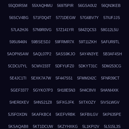
55QDIRSM
55XAQHMU
56975PIR
56GSA0U2
56QN3KEB
56SCV4BG
571FDQ4T
5771DEGW
57G6BV7Y
57IUFJJS
57LA2HJ6
57N9R0VG
57Z141YR
584ZQC53
58G12L5U
595U946N
59BSESDJ
59FRMR7X
59T11ZKH
5AFUR9TL
5AOPNSAW
5AQL07P2
5ASS9KJO
5AY4N3YE
5B3AF4SH
5CDCU7YL
5CWV233T
5DFYUFZ0
5DKYT31C
5DM253CG
5E4JC1TI
5EXK7A7W
5F447S51
5FMM242C
5FNR39CT
5GEF3377
5GYKO7P3
5H18E5N3
5H4C8VII
5HANI4XK
5HER0XEV
5HNS21Z8
5IFXGJFK
5IITXOZY
5IVSLWGV
5J5FOXDN
5KAFKBC4
5KEFVRBK
5KFBILGV
5KP635PE
5KSAQAB8
5KT1DCUW
5KZYHXKG
5L1KPI2V
5L515L3S