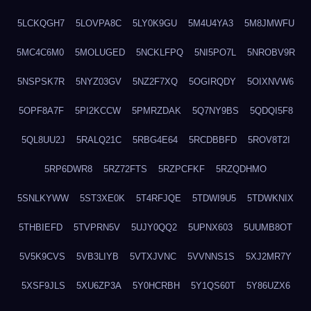
5LCKQGH7
5LOVPA8C
5LY0K9GU
5M4U4YA3
5M8JMWFU
5MC4C6M0
5MOLUGED
5NCKLFPQ
5NI5PO7L
5NROBV9R
5NSPSK7R
5NYZ03GV
5NZ2F7XQ
5OGIRQDY
5OIXNVW6
5OPF8A7F
5PI2KCCW
5PMRZDAK
5Q7NY9BS
5QDQI5F8
5QL8UU2J
5RALQ21C
5RBG4E64
5RCDBBFD
5ROV8T2I
5RP6DWR8
5RZ72FTS
5RZPCFKF
5RZQDHMO
5SNLKYWW
5ST3XE0K
5T4RFJQE
5TDWI9U5
5TDWKNIX
5THBIEFD
5TVPRN5V
5UJY0QQ2
5UPNX603
5UUMB8OT
5V5K9CVS
5VB3LIYB
5VTXJVNC
5VVNNS1S
5XJ2MR7Y
5XSF9JLS
5XU6ZP3A
5Y0HCRBH
5Y1QS60T
5Y86UZX6