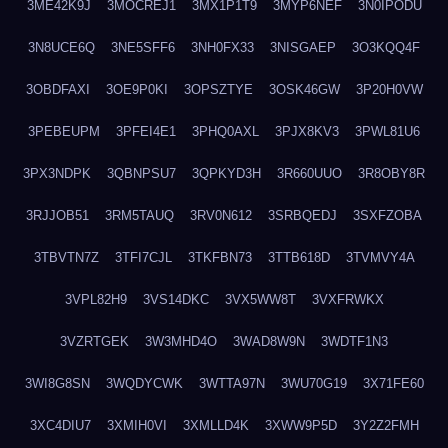
3ME42K9J
3MOCREJ1
3MX1P1T9
3MYP6NEF
3N0IPODU
3N8UCE6Q
3NE5SFF6
3NH0FX33
3NISGAEP
3O3KQQ4F
3OBDFAXI
3OE9P0KI
3OPSZTYE
3OSK46GW
3P20H0VW
3PEBEUPM
3PFEI4E1
3PHQ0AXL
3PJX8KV3
3PWL81U6
3PX3NDPK
3QBNPSU7
3QPKYD3H
3R660UUO
3R8OBY8R
3RJJOB51
3RM5TAUQ
3RV0N612
3SRBQEDJ
3SXFZOBA
3TBVTN7Z
3TFI7CJL
3TKFBN73
3TTB618D
3TVMVY4A
3VPL82H9
3VS14DKC
3VX5WW8T
3VXFRWKX
3VZRTGEK
3W3MHD4O
3WAD8W9N
3WDTF1N3
3WI8G8SN
3WQDYCWK
3WTTA97N
3WU70G19
3X71FE60
3XC4DIU7
3XMIH0VI
3XMLLD4K
3XWW9P5D
3Y2Z2FMH