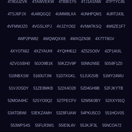
4T8GUZVK
4TAWVEKW
4TBBI1Y5
4TJ1ASNW
4TPTYC45
4TSJ6PJX
4U48QGQ2
4UMM8LXA
4UNHPQM1
4URT243L
4VFMWJZ0
4VGSLXPJ
4VJZYO02
4VNW7KSQ
4W6ZE1F7
4WP2PW82
4WQWQXX8
4WXQZN38
4X7TT8GV
4XYOT662
4XZYAUHI
4YQHH612
4Z52SO0V
4ZP14UIL
4ZVGSBH0
50JO9B1K
50KZ2V9P
50NNJN5E
50S8F1Z0
510NBX1W
5160U7JM
51D7XGKL
51JUGSIB
51MY24WU
51VJOSDY
51ZE8MKB
522X4O28
52D4GH9B
52FJKYTB
52MOA4HC
52SYO0Q2
52TPECFV
52W5K0BY
52XXY91Q
53ATDBWI
53EKZAMH
53Z8FUAW
54PKU5CO
551HGV0S
553WPS4S
55FLR3W1
55IE9L4V
55JKJF3L
55NCOA72