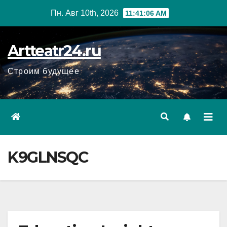
Перейти
Пн. Авг 10th, 2026
11:41:07 AM
к
содержанию
Artteatr24.ru
Строим будущее
K9GLNSQC