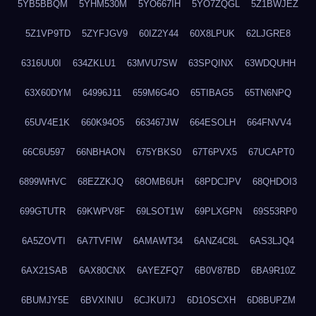
5YB5BBQM
5YHM530M
5YO667IH
5YO7ZQGL
5Z1BWJEZ
5Z1VP9TD
5ZYFJGV9
60IZ2Y44
60X8LPUK
62LJGRE8
6316UU0I
634ZKLU1
63MVU7SW
63SPQINX
63WDQUHH
63X60DYM
64996J11
659M6G4O
65TIBAG5
65TN6NPQ
65UV4E1K
660K94O5
663467JW
664ESOLH
664FNVV4
66C6U597
66NBHAON
675YBKS0
67T6PVX5
67UCAPT0
6899WHVC
68EZZKJQ
68OMB6UH
68PDCJPV
68QHDOI3
699GTUTR
69KWPV8F
69LSOT1W
69PLXGPN
69S53RP0
6A5ZOVTI
6A7TVFIW
6AMAWT34
6ANZ4C8L
6AS3LJQ4
6AX21SAB
6AX80CNX
6AYEZFQ7
6B0V87BD
6BA9R10Z
6BUMJY5E
6BVXINIU
6CJKUI7J
6D1OSCXH
6D8BUPZM