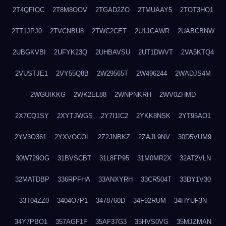
2T4QFIOC
2T8M8OOV
2TGAD2ZO
2TMUAAY5
2TOT3HO1
2TT1JPJ0
2TVCNBU8
2TWC2CET
2U1JCAWR
2UABCBNW
2UBGKVBI
2UFYK23Q
2UHBAVSU
2UT1DWVT
2VA5KTQ4
2VUSTJE1
2VY55Q8B
2W29565T
2W496244
2WADJS4M
2WGUIKKG
2WK2EL88
2WNPNKRH
2WV0ZHMD
2X7CQ1SY
2XYTJWGS
2Y7I1IC2
2YKK8NSK
2YT95AO1
2YV3O361
2YXVOCOL
2Z2JNBKZ
2ZAJL9NV
30D5VUM9
30W729OG
31BVSCBT
31L8FP95
31M0MR2X
32AT2VLN
32MATDBP
336RPFHA
33ANXYRH
33CR504T
33DY1V30
33T04ZZ0
3404O7P1
3478760D
34F92RUM
34HYUF3N
34Y7PBO1
357AGF1F
35AF37G3
35HVS0VG
35MJZMAN