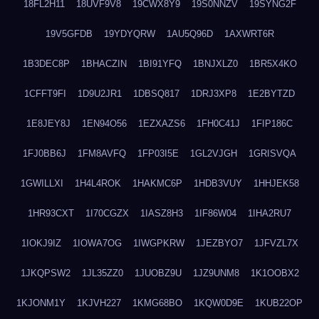
18FL2H11
18UVF9V8
19CWX8Y9
19S0NNZV
19SYNG2F
19V5GFDB
19YDYQRW
1AU5Q96D
1AXWRT6R
1B3DEC8P
1BHACZIN
1BI91YFQ
1BNJXLZ0
1BR5X4KO
1CFFT9FI
1D9U2JR1
1DBSQ817
1DRJ3XP8
1E2BYTZD
1E8JEY8J
1EN94O56
1EZXAZS6
1FH0C41J
1FIP186C
1FJ0BB6J
1FM8AVFQ
1FP03I5E
1GL2VJGH
1GRISVQA
1GWILLXI
1H4L4ROK
1HAKMC6P
1HDB3VUY
1HHJEK58
1HR93CXT
1I70CGZX
1IASZ8H3
1IF86W04
1IHA2RU7
1IOKJ9IZ
1IOWA7OG
1IWGPKRW
1JEZBYO7
1JFVZL7X
1JKQPSW2
1JL35ZZ0
1JUOBZ9U
1JZ9UNM8
1K1OOBX2
1KJONM1Y
1KJVH227
1KMG68BO
1KQW0D9E
1KUB22OP