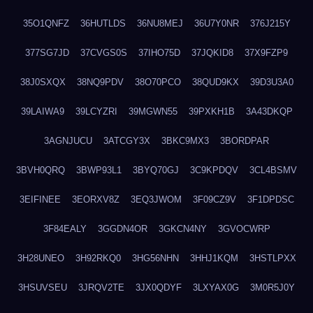
35O1QNFZ
36HUTLDS
36NU8MEJ
36U7Y0NR
376J215Y
377SG7JD
37CVGS0S
37IHO75D
37JQKID8
37X9FZP9
38J0SXQX
38NQ9PDV
38O70PCO
38QUD9KX
39D3U3A0
39LAIWA9
39LCYZRI
39MGWN55
39PXKH1B
3A43DKQP
3AGNJUCU
3ATCGY3X
3BKC9MX3
3BORDPAR
3BVH0QRQ
3BWP93L1
3BYQ70GJ
3C9KPDQV
3CL4BSMV
3EIFINEE
3EORXV8Z
3EQ3JWOM
3F09CZ9V
3F1DPDSC
3F84EALY
3GGDN4OR
3GKCN4NY
3GVOCWRP
3H28UNEO
3H92RKQ0
3HG56NHN
3HHJ1KQM
3HSTLPXX
3HSUVSEU
3JRQV2TE
3JX0QDYF
3LXYAX0G
3M0R5J0Y