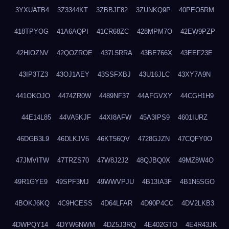
3YXUATB4
3Z3344KT
3ZBBJF82
3ZUNKQ9P
40PEO5RM
418TPYOG
41A6AQPI
41CR68ZC
428MPM7O
42EW9PZP
42HIOZNV
42QOZROE
437L5RRA
43BE766X
43EEF23E
43IP3TZ3
43OJ1AEY
43SSFXBJ
43U16JLC
43XY7A9N
441OKOJO
4474ZR0W
4489NF37
44AFGVXY
44CGH1H9
44E14L85
44VA5KJF
44XI8AFW
45A3IPS9
4601IURZ
46DGB3L9
46DLKJV6
46KT56QV
4728GJZN
47CQFY0O
47JMVITW
47TRZS70
47W8J2J2
48QJBQ0X
49MZ8W4O
49R1GYE9
49SPF3MJ
49WWVPJU
4B13IA3F
4B1N5SGO
4BOKJ6KQ
4C9HCESS
4D64LFAR
4D90P4CC
4DV2LKB3
4DWPQY14
4DYW6NWM
4DZ5J3RQ
4E402GTO
4E4R43JK