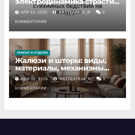
электродинамика страсти:
влияние анализа
АПР 16, 2026
ARTTEATR24_R
0
стихийных бедствий на
тезауруса
КОММЕНТАРИИ
РЕМОНТ И ОТДЕЛКА
Жалюзи и шторы: виды,
материалы, механизмы
управления и уход
НОЯ 12, 2025
ARTTEATR24_R
0
КОММЕНТАРИИ