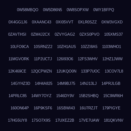
0W58MBQO
0W5D86N5
0W8SOPXW
0WY1BFPQ
0X4GG1J6
0XAANC43
0XI05VVT
0XLR0SZZ
0XW3VGXD
0ZAVTHSI
0ZM4J2CX
0ZVYGAG2
0ZXS0PVO
105XMS37
10LFO9CA
10SRNZZ2
10ZH1AUS
10ZZI8A5
1103WHO1
11MGVORK
11P2UCTJ
126I93O6
12FS3WHV
12HZ1JWW
12K469CE
12QCPWZN
12UKQO0N
133P7UOC
13COV7L8
14GYHZ3D
14H4A825
14M9BJ75
14NJ13LJ
14PRJLGB
14PRLC85
14WY7OYZ
1546DY9V
15B2SHBQ
15C9WR6H
160ON64P
16P9KSF6
16SBWI43
16U7RZJT
179PIGYE
17HG5UY8
17SO7X9S
17UXEZ2B
17VE7UAW
181QKVNV