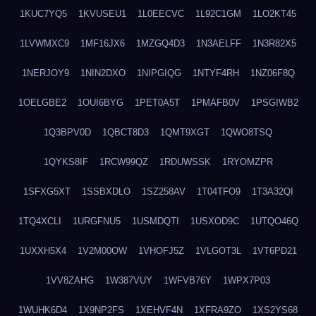
1KUC7YQ5
1KVUSEU1
1L0EECVC
1L92C1GM
1LO2KT45
1LVWMXC9
1MF16JX6
1MZGQ4D3
1N3AELFF
1N3R82X5
1NERJOY9
1NIN2DXO
1NIPGIQG
1NTYF4RH
1NZ06F8Q
1OELGBE2
1OUI6BYG
1PET0A5T
1PMAFB0V
1PSGIWB2
1Q3BPV0D
1QBCT8D3
1QMT9XGT
1QWO8TSQ
1QYKS8IF
1RCW99QZ
1RDUWSSK
1RYOMZPR
1SFXG5XT
1SSBXDLO
1SZ258AV
1T04TFO9
1T3A32QI
1TQ4XCLI
1URGFNU5
1USMDQTI
1USXOD9C
1UTQO46Q
1UXXH5X4
1V2M00OW
1VHOFJ5Z
1VLGOT3L
1VT6PD21
1VV8ZAHG
1W387VUY
1WFVB76Y
1WPX7P03
1WUHK6D4
1X9NP2FS
1XEHVF4N
1XFRA9ZO
1XS2YS68