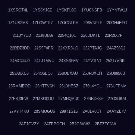
1XSROT4L
1YS8YJ6Z
1YSKFL0G
1YUCNSFB
1YYN7W1J
1Z1US2M8
1ZLGWTF7
1ZOCGLFM
206VNFLF
20GH4EFO
2110Y7UD
21J9UIA6
2254Q10C
226DDKTL
22R2IX7P
22RDZ3DD
22S5F4PR
22XXR3UO
232PTAJG
24AZ56D2
24MC44U0
24TJTMVU
24XS3FEV
24YV1LVI
252T7VNK
253A0XC6
254O5EQJ
258OBXAU
25JR0XCH
25Q8956U
25RMMEOD
26HTTV6H
26L0HESZ
270L4YOL
276UFPNM
27E8J3FW
27MKG0DU
27MNQPU0
27NBD68F
27O3D674
27VYT4KU
28SMQGU6
299T1G15
2A01R6QT
2AAYZL7V
2AFJGVZY
2ATPPOCH
2B2G3AW2
2BFZFCNW