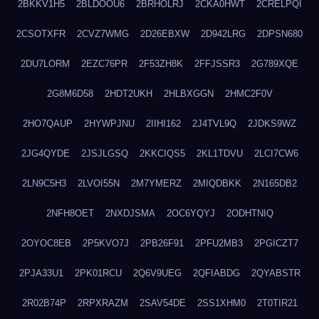
2BKKV1H5
2BLDOOU6
2BRHOLRJ
2CKA0HWT
2CRELPQI
2CSOTXFR
2CVZ7WMG
2D26EBXW
2D942LRG
2DPSN680
2DU7LORM
2EZC76PR
2F53ZH8K
2FFJSSR3
2G789XQE
2G8M6D58
2HDT2UKH
2HLBXGGN
2HMC2F0V
2HO7QAUP
2HYWPJNU
2IIHI162
2J4TVL9Q
2JDKS9WZ
2JG4QYDE
2JSJLGSQ
2KKCIQS5
2KL1TDVU
2LCI7CW6
2LN9C5H3
2LVOI55N
2M7YMERZ
2MIQDBKK
2N165DB2
2NFH8OET
2NXDJSMA
2OC6YQYJ
2ODHTNIQ
2OYOC8EB
2P5KVO7J
2PB26F91
2PFU2MB3
2PGICZT7
2PJA33U1
2PK01RCU
2Q6V9UEG
2QFIABDG
2QYABSTR
2R02B74P
2RPXRAZM
2SAV54DE
2SS1XHM0
2T0TIR21