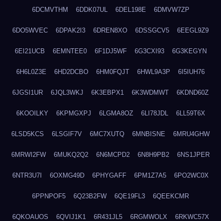
6DCMVTHM
6DDK07UL
6DEL198E
6DMVW7ZP
6DO5WVEC
6DPAK2I3
6DREN8XO
6DSSGCV5
6EEGL9Z9
6EI21UCB
6EMNTEE0
6F1DJ5WF
6G3CXI93
6G3KEGYN
6H6L0Z3E
6HD2DCBO
6HM0FQJT
6HWL9A3P
6I5IUH76
6JGSI1UR
6JQL3WKJ
6K3EBPX1
6K3WDMWT
6KDND60Z
6KOOILKY
6KPMGXPJ
6LGMA8OZ
6LI78JDL
6LL59T6X
6LSD5KCS
6LSGIF7V
6MC7XUTQ
6MNBISNE
6MRU4GHW
6MRWI2FW
6MUKQ2Q2
6N6MCPD2
6N8H9PB2
6NS1JPER
6NTR3U7I
6OXMG49D
6PHYGAFF
6PM1Z7A5
6PO2WC0X
6PPNPOF5
6Q23B2FW
6QE19FL3
6QEEKCMR
6QKOAUOS
6QVIJ1K1
6R431JL5
6RGMWOLX
6RKWC57X