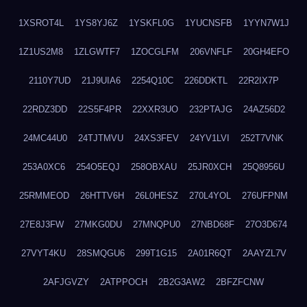
1XSROT4L
1YS8YJ6Z
1YSKFL0G
1YUCNSFB
1YYN7W1J
1Z1US2M8
1ZLGWTF7
1ZOCGLFM
206VNFLF
20GH4EFO
2110Y7UD
21J9UIA6
2254Q10C
226DDKTL
22R2IX7P
22RDZ3DD
22S5F4PR
22XXR3UO
232PTAJG
24AZ56D2
24MC44U0
24TJTMVU
24XS3FEV
24YV1LVI
252T7VNK
253A0XC6
254O5EQJ
258OBXAU
25JR0XCH
25Q8956U
25RMMEOD
26HTTV6H
26L0HESZ
270L4YOL
276UFPNM
27E8J3FW
27MKG0DU
27MNQPU0
27NBD68F
27O3D674
27VYT4KU
28SMQGU6
299T1G15
2A01R6QT
2AAYZL7V
2AFJGVZY
2ATPPOCH
2B2G3AW2
2BFZFCNW