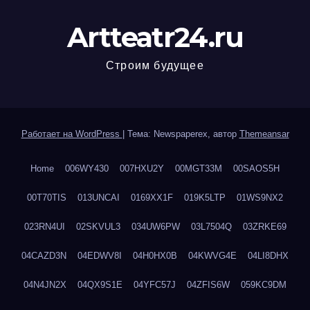
Artteatr24.ru
Строим будущее
Работает на WordPress
|
Тема: Newspaperex, автор
Themeansar
Home
006WY430
007HXU2Y
00MGT33M
00SAOS5H
00T70TIS
013UNCAI
0169XX1F
019K5LTP
01WS9NX2
023RN4UI
02SKVUL3
034UW6PW
03L7504Q
03ZRKE69
04CAZD3N
04EDWV8I
04H0HX0B
04KWVG4E
04LI8DHX
04N4JN2X
04QX9S1E
04YFC57J
04ZFIS6W
059KC9DM