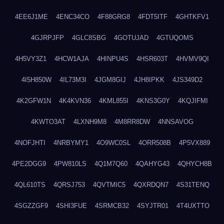
4EE6J1ME
4ENC34CO
4F88GRG8
4FDT5ITF
4GHTKFV1
4GJRPJFP
4GLC8SBG
4GOTUJAD
4GTUQOMS
4H5VY3Z1
4HCW1AJA
4HINPU4S
4HSR603T
4HVMV9QI
4I5H850W
4IL73M3I
4JGM8GIJ
4JH8IPKK
4JS349D2
4K2GFW1N
4K4KVN36
4KML855I
4KNS3G0Y
4KQJIFMI
4KWTO3AT
4LXNH9M8
4M8RR8DW
4NNSAVOG
4NOFJHTI
4NRBYMY1
4O9WC0SL
4ORR508B
4P5VX889
4PE2DGG9
4PW810LS
4Q1M7Q60
4QAHYG43
4QHYCH8B
4QL610TS
4QRSJ753
4QVTMIC5
4QXRDQN7
4S31TENQ
4SGZZGF9
4SHI3FUE
4SRMCB32
4SYJTR01
4T4UXTTO