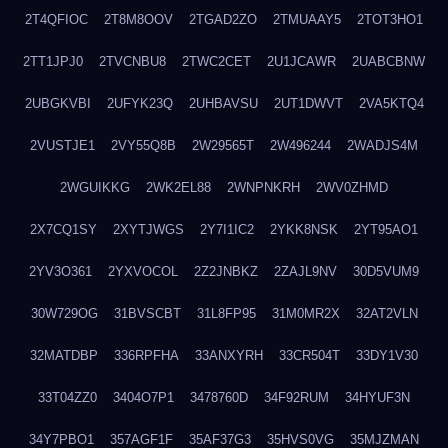
2T4QFIOC
2T8M8OOV
2TGAD2ZO
2TMUAAY5
2TOT3HO1
2TT1JPJ0
2TVCNBU8
2TWC2CET
2U1JCAWR
2UABCBNW
2UBGKVBI
2UFYK23Q
2UHBAVSU
2UT1DWVT
2VA5KTQ4
2VUSTJE1
2VY55Q8B
2W29565T
2W496244
2WADJS4M
2WGUIKKG
2WK2EL88
2WNPNKRH
2WV0ZHMD
2X7CQ1SY
2XYTJWGS
2Y7I1IC2
2YKK8NSK
2YT95AO1
2YV3O361
2YXVOCOL
2Z2JNBKZ
2ZAJL9NV
30D5VUM9
30W729OG
31BVSCBT
31L8FP95
31M0MR2X
32AT2VLN
32MATDBP
336RPFHA
33ANXYRH
33CR504T
33DY1V30
33T04ZZ0
3404O7P1
3478760D
34F92RUM
34HYUF3N
34Y7PBO1
357AGF1F
35AF37G3
35HVS0VG
35MJZMAN