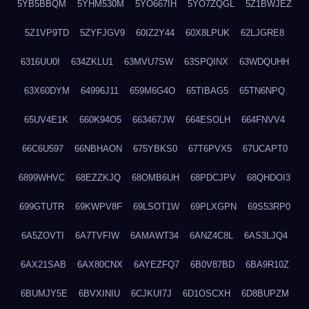
5YB5BBQM
5YHM530M
5YO667IH
5YO7ZQGL
5Z1BWJEZ
5Z1VP9TD
5ZYFJGV9
60IZ2Y44
60X8LPUK
62LJGRE8
6316UU0I
634ZKLU1
63MVU7SW
63SPQINX
63WDQUHH
63X60DYM
64996J11
659M6G4O
65TIBAG5
65TN6NPQ
65UV4E1K
660K94O5
663467JW
664ESOLH
664FNVV4
66C6U597
66NBHAON
675YBKS0
67T6PVX5
67UCAPT0
6899WHVC
68EZZKJQ
68OMB6UH
68PDCJPV
68QHDOI3
699GTUTR
69KWPV8F
69LSOT1W
69PLXGPN
69S53RP0
6A5ZOVTI
6A7TVFIW
6AMAWT34
6ANZ4C8L
6AS3LJQ4
6AX21SAB
6AX80CNX
6AYEZFQ7
6B0V87BD
6BA9R10Z
6BUMJY5E
6BVXINIU
6CJKUI7J
6D1OSCXH
6D8BUPZM