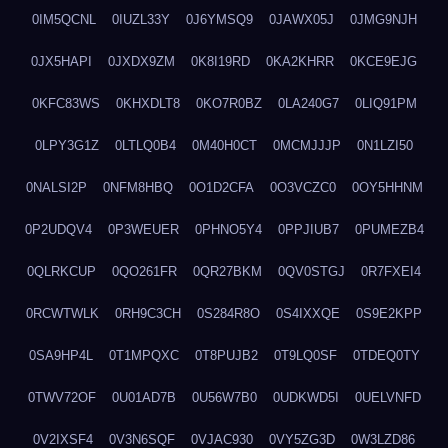
0IM5QCNL
0IUZL33Y
0J6YMSQ9
0JAWX05J
0JMG9NJH
0JX5HAPI
0JXDX9ZM
0K8I19RD
0KA2KHRR
0KCE9EJG
0KFC83WS
0KHXDLT8
0KO7R0BZ
0LA240G7
0LIQ91PM
0LPY3G1Z
0LTLQ0B4
0M40H0CT
0MCMJJJP
0N1LZI50
0NALSI2P
0NFM8HBQ
0O1D2CFA
0O3VCZC0
0OY5HHNM
0P2UDQV4
0P3WEUER
0PHNO5Y4
0PPJIUB7
0PUMEZB4
0QLRKCUP
0QO261FR
0QR27BKM
0QV0STGJ
0R7FXEI4
0RCWTWLK
0RH9C3CH
0S284R8O
0S4IXXQE
0S9E2KPP
0SA9HP4L
0T1MPQXC
0T8PUJB2
0T9LQ0SF
0TDEQ0TY
0TWV72OF
0U01AD7B
0U56W7B0
0UDKWD5I
0UELVNFD
0V2IXSF4
0V3N6SQF
0VJAC930
0VY5ZG3D
0W3LZD86