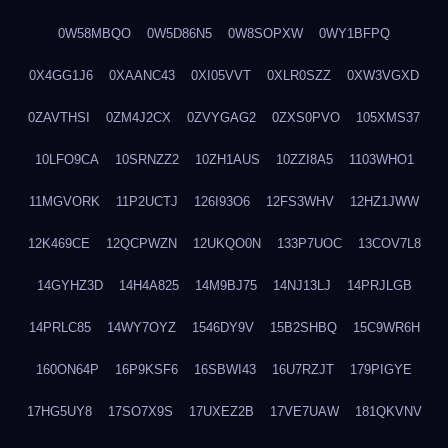
0W58MBQO
0W5D86N5
0W8SOPXW
0WY1BFPQ
0X4GG1J6
0XAANC43
0XI05VVT
0XLR0SZZ
0XW3VGXD
0ZAVTHSI
0ZM4J2CX
0ZVYGAG2
0ZXS0PVO
105XMS37
10LFO9CA
10SRNZZ2
10ZH1AUS
10ZZI8A5
1103WHO1
11MGVORK
11P2UCTJ
126I93O6
12FS3WHV
12HZ1JWW
12K469CE
12QCPWZN
12UKQO0N
133P7UOC
13COV7L8
14GYHZ3D
14H4A825
14M9BJ75
14NJ13LJ
14PRJLGB
14PRLC85
14WY7OYZ
1546DY9V
15B2SHBQ
15C9WR6H
160ON64P
16P9KSF6
16SBWI43
16U7RZJT
179PIGYE
17HG5UY8
17SO7X9S
17UXEZ2B
17VE7UAW
181QKVNV