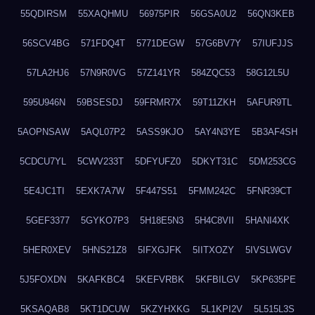
55QDIRSM
55XAQHMU
56975PIR
56GSA0U2
56QN3KEB
56SCV4BG
571FDQ4T
5771DEGW
57G6BV7Y
57IUFJJS
57LA2HJ6
57N9R0VG
57Z141YR
584ZQC53
58G12L5U
595U946N
59BSESDJ
59FRMR7X
59T11ZKH
5AFUR9TL
5AOPNSAW
5AQL07P2
5ASS9KJO
5AY4N3YE
5B3AF4SH
5CDCU7YL
5CWV233T
5DFYUFZ0
5DKYT31C
5DM253CG
5E4JC1TI
5EXK7A7W
5F447S51
5FMM242C
5FNR39CT
5GEF3377
5GYKO7P3
5H18E5N3
5H4C8VII
5HANI4XK
5HER0XEV
5HNS21Z8
5IFXGJFK
5IITXOZY
5IVSLWGV
5J5FOXDN
5KAFKBC4
5KEFVRBK
5KFBILGV
5KP635PE
5KSAQAB8
5KT1DCUW
5KZYHXKG
5L1KPI2V
5L515L3S