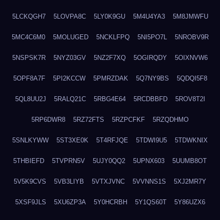
5LCKQGH7
5LOVPA8C
5LY0K9GU
5M4U4YA3
5M8JMWFU
5MC4C6M0
5MOLUGED
5NCKLFPQ
5NI5PO7L
5NROBV9R
5NSPSK7R
5NYZ03GV
5NZ2F7XQ
5OGIRQDY
5OIXNVW6
5OPF8A7F
5PI2KCCW
5PMRZDAK
5Q7NY9BS
5QDQI5F8
5QL8UU2J
5RALQ21C
5RBG4E64
5RCDBBFD
5ROV8T2I
5RP6DWR8
5RZ72FTS
5RZPCFKF
5RZQDHMO
5SNLKYWW
5ST3XE0K
5T4RFJQE
5TDWI9U5
5TDWKNIX
5THBIEFD
5TVPRN5V
5UJY0QQ2
5UPNX603
5UUMB8OT
5V5K9CVS
5VB3LIYB
5VTXJVNC
5VVNNS1S
5XJ2MR7Y
5XSF9JLS
5XU6ZP3A
5Y0HCRBH
5Y1QS60T
5Y86UZX6