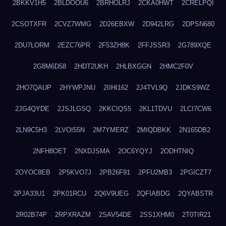
2BKKV1H5
2BLDOOU6
2BRHOLRJ
2CKA0HWT
2CRELPQI
2CSOTXFR
2CVZ7WMG
2D26EBXW
2D942LRG
2DPSN680
2DU7LORM
2EZC76PR
2F53ZH8K
2FFJSSR3
2G789XQE
2G8M6D58
2HDT2UKH
2HLBXGGN
2HMC2F0V
2HO7QAUP
2HYWPJNU
2IIHI162
2J4TVL9Q
2JDKS9WZ
2JG4QYDE
2JSJLGSQ
2KKCIQS5
2KL1TDVU
2LCI7CW6
2LN9C5H3
2LVOI55N
2M7YMERZ
2MIQDBKK
2N165DB2
2NFH8OET
2NXDJSMA
2OC6YQYJ
2ODHTNIQ
2OYOC8EB
2P5KVO7J
2PB26F91
2PFU2MB3
2PGICZT7
2PJA33U1
2PK01RCU
2Q6V9UEG
2QFIABDG
2QYABSTR
2R02B74P
2RPXRAZM
2SAV54DE
2SS1XHM0
2T0TIR21