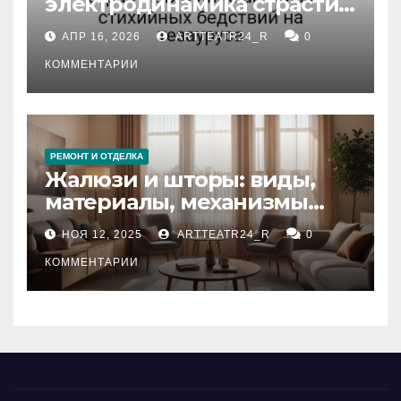
электродинамика страсти:
влияние анализа
АПР 16, 2026
ARTTEATR24_R
0
стихийных бедствий на
тезауруса
КОММЕНТАРИИ
РЕМОНТ И ОТДЕЛКА
Жалюзи и шторы: виды,
материалы, механизмы
управления и уход
НОЯ 12, 2025
ARTTEATR24_R
0
КОММЕНТАРИИ