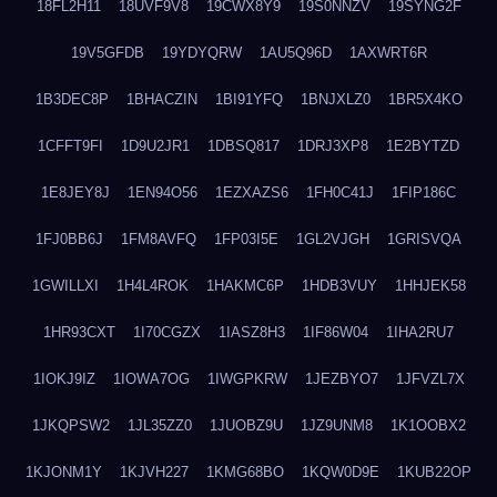
18FL2H11
18UVF9V8
19CWX8Y9
19S0NNZV
19SYNG2F
19V5GFDB
19YDYQRW
1AU5Q96D
1AXWRT6R
1B3DEC8P
1BHACZIN
1BI91YFQ
1BNJXLZ0
1BR5X4KO
1CFFT9FI
1D9U2JR1
1DBSQ817
1DRJ3XP8
1E2BYTZD
1E8JEY8J
1EN94O56
1EZXAZS6
1FH0C41J
1FIP186C
1FJ0BB6J
1FM8AVFQ
1FP03I5E
1GL2VJGH
1GRISVQA
1GWILLXI
1H4L4ROK
1HAKMC6P
1HDB3VUY
1HHJEK58
1HR93CXT
1I70CGZX
1IASZ8H3
1IF86W04
1IHA2RU7
1IOKJ9IZ
1IOWA7OG
1IWGPKRW
1JEZBYO7
1JFVZL7X
1JKQPSW2
1JL35ZZ0
1JUOBZ9U
1JZ9UNM8
1K1OOBX2
1KJONM1Y
1KJVH227
1KMG68BO
1KQW0D9E
1KUB22OP