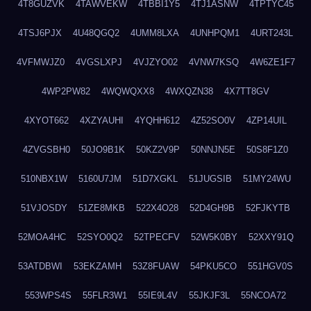
4T8GUZVK
4TAWVEKW
4TBBI1Y5
4TJ1ASNW
4TPTYC45
4TSJ6PJX
4U48QGQ2
4UMM8LXA
4UNHPQM1
4URT243L
4VFMWJZ0
4VGSLXPJ
4VJZYO02
4VNW7KSQ
4W6ZE1F7
4WP2PW82
4WQWQXX8
4WXQZN38
4X7TT8GV
4XYOT662
4XZYAUHI
4YQHH612
4Z52SO0V
4ZP14UIL
4ZVGSBH0
50JO9B1K
50KZ2V9P
50NNJN5E
50S8F1Z0
510NBX1W
5160U7JM
51D7XGKL
51JUGSIB
51MY24WU
51VJOSDY
51ZE8MKB
522X4O28
52D4GH9B
52FJKYTB
52MOA4HC
52SYO0Q2
52TPECFV
52W5K0BY
52XXY91Q
53ATDBWI
53EKZAMH
53Z8FUAW
54PKU5CO
551HGV0S
553WPS4S
55FLR3W1
55IE9L4V
55JKJF3L
55NCOA72