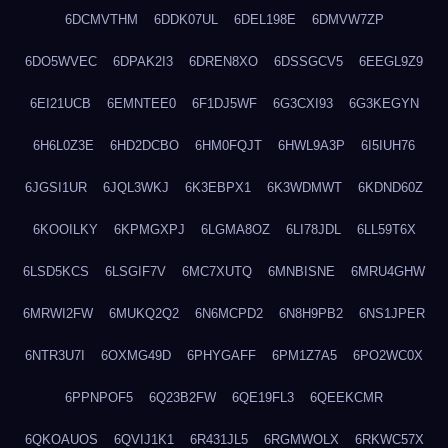
6DCMVTHM
6DDK07UL
6DEL198E
6DMVW7ZP
6DO5WVEC
6DPAK2I3
6DREN8XO
6DSSGCV5
6EEGL9Z9
6EI21UCB
6EMNTEE0
6F1DJ5WF
6G3CXI93
6G3KEGYN
6H6L0Z3E
6HD2DCBO
6HM0FQJT
6HWL9A3P
6I5IUH76
6JGSI1UR
6JQL3WKJ
6K3EBPX1
6K3WDMWT
6KDND60Z
6KOOILKY
6KPMGXPJ
6LGMA8OZ
6LI78JDL
6LL59T6X
6LSD5KCS
6LSGIF7V
6MC7XUTQ
6MNBISNE
6MRU4GHW
6MRWI2FW
6MUKQ2Q2
6N6MCPD2
6N8H9PB2
6NS1JPER
6NTR3U7I
6OXMG49D
6PHYGAFF
6PM1Z7A5
6PO2WC0X
6PPNPOF5
6Q23B2FW
6QE19FL3
6QEEKCMR
6QKOAUOS
6QVIJ1K1
6R431JL5
6RGMWOLX
6RKWC57X