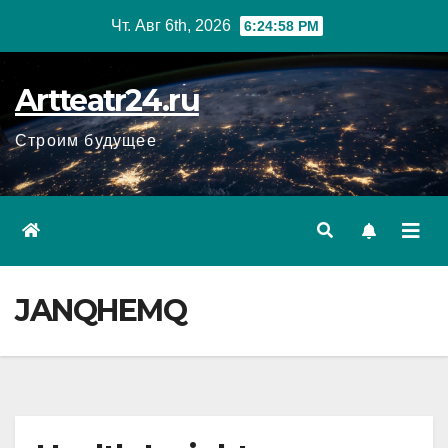
Перейти
Чт. Авг 6th, 2026
6:24:59 PM
к
содержанию
Artteatr24.ru
Строим будущее
JANQHEMQ