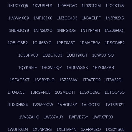
1KUC7YQ5
1KVUSEU1
1L0EECVC
1L92C1GM
1LO2KT45
1LVWMXC9
1MF16JX6
1MZGQ4D3
1N3AELFF
1N3R82X5
1NERJOY9
1NIN2DXO
1NIPGIQG
1NTYF4RH
1NZ06F8Q
1OELGBE2
1OUI6BYG
1PET0A5T
1PMAFB0V
1PSGIWB2
1Q3BPV0D
1QBCT8D3
1QMT9XGT
1QWO8TSQ
1QYKS8IF
1RCW99QZ
1RDUWSSK
1RYOMZPR
1SFXG5XT
1SSBXDLO
1SZ258AV
1T04TFO9
1T3A32QI
1TQ4XCLI
1URGFNU5
1USMDQTI
1USXOD9C
1UTQO46Q
1UXXH5X4
1V2M00OW
1VHOFJ5Z
1VLGOT3L
1VT6PD21
1VV8ZAHG
1W387VUY
1WFVB76Y
1WPX7P03
1WUHK6D4
1X9NP2FS
1XEHVF4N
1XFRA9ZO
1XS2YS68