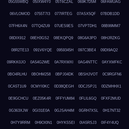
05G55WBQ
05IXW4Y0
05T6CZAL
069K7D5M
06FAMUAG
06VLOMOD
0755T7I3
077IRTEG
07ASX5QF
07BDB1DD
07FH6X4N
07TQ4ZU9
07UES9ES
07VPTDH1
08B99MM7
08DIX912
08EH3GS2
08EKQPQ9
08G6A3PD
08HJRZKG
08R2TE13
091V6YQE
0959345H
097C3BE4
09DI9AQ2
09RKK0JO
0A54G2WE
0A7RXWXI
0AG4NTTC
0AYXMFKC
0BO4RLHU
0BOHM258
0BPJ04DK
0BSHJVOT
0C9RGFN6
0CA5T1U9
0CMYI0KC
0D38QEGH
0DCJSPJ1
0DZMHHX1
0E9GCHCU
0EZ05K4R
0FFYUM84
0FLIL6GQ
0FXF2MUD
0G363XJW
0GI31E0A
0GJSAH4M
0GRH7XSL
0H17NT32
0H7Y9RRM
0H9OI0N1
0HYK5SEI
0IA5RSJ3
0IF4Y4UQ