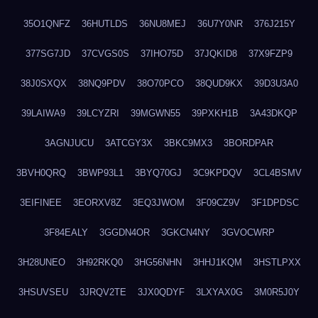
35O1QNFZ
36HUTLDS
36NU8MEJ
36U7Y0NR
376J215Y
377SG7JD
37CVGS0S
37IHO75D
37JQKID8
37X9FZP9
38J0SXQX
38NQ9PDV
38O70PCO
38QUD9KX
39D3U3A0
39LAIWA9
39LCYZRI
39MGWN55
39PXKH1B
3A43DKQP
3AGNJUCU
3ATCGY3X
3BKC9MX3
3BORDPAR
3BVH0QRQ
3BWP93L1
3BYQ70GJ
3C9KPDQV
3CL4BSMV
3EIFINEE
3EORXV8Z
3EQ3JWOM
3F09CZ9V
3F1DPDSC
3F84EALY
3GGDN4OR
3GKCN4NY
3GVOCWRP
3H28UNEO
3H92RKQ0
3HG56NHN
3HHJ1KQM
3HSTLPXX
3HSUVSEU
3JRQV2TE
3JX0QDYF
3LXYAX0G
3M0R5J0Y