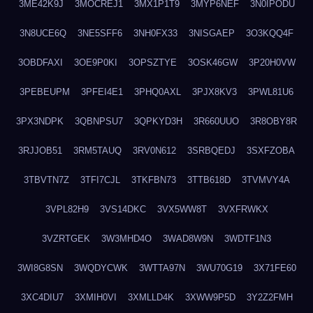
3ME42K9J
3MOCREJ1
3MX1P1T9
3MYP6NEF
3N0IPODU
3N8UCE6Q
3NE5SFF6
3NH0FX33
3NISGAEP
3O3KQQ4F
3OBDFAXI
3OE9P0KI
3OPSZTYE
3OSK46GW
3P20H0VW
3PEBEUPM
3PFEI4E1
3PHQ0AXL
3PJX8KV3
3PWL81U6
3PX3NDPK
3QBNPSU7
3QPKYD3H
3R660UUO
3R8OBY8R
3RJJOB51
3RM5TAUQ
3RV0N612
3SRBQEDJ
3SXFZOBA
3TBVTN7Z
3TFI7CJL
3TKFBN73
3TTB618D
3TVMVY4A
3VPL82H9
3VS14DKC
3VX5WW8T
3VXFRWKX
3VZRTGEK
3W3MHD4O
3WAD8W9N
3WDTF1N3
3WI8G8SN
3WQDYCWK
3WTTA97N
3WU70G19
3X71FE60
3XC4DIU7
3XMIH0VI
3XMLLD4K
3XWW9P5D
3Y2Z2FMH