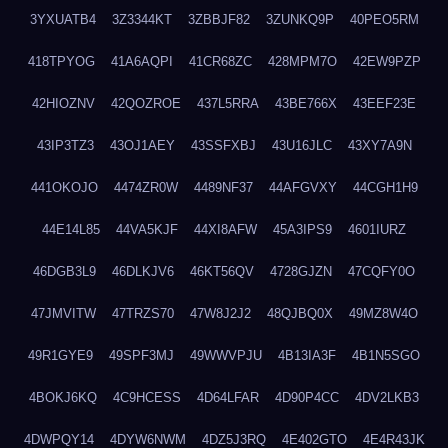
3YXUATB4
3Z3344KT
3ZBBJF82
3ZUNKQ9P
40PEO5RM
418TPYOG
41A6AQPI
41CR68ZC
428MPM7O
42EW9PZP
42HIOZNV
42QOZROE
437L5RRA
43BE766X
43EEF23E
43IP3TZ3
43OJ1AEY
43SSFXBJ
43U16JLC
43XY7A9N
441OKOJO
4474ZR0W
4489NF37
44AFGVXY
44CGH1H9
44E14L85
44VA5KJF
44XI8AFW
45A3IPS9
4601IURZ
46DGB3L9
46DLKJV6
46KT56QV
4728GJZN
47CQFY0O
47JMVITW
47TRZS70
47W8J2J2
48QJBQ0X
49MZ8W4O
49R1GYE9
49SPF3MJ
49WWVPJU
4B13IA3F
4B1N5SGO
4BOKJ6KQ
4C9HCESS
4D64LFAR
4D90P4CC
4DV2LKB3
4DWPQY14
4DYW6NWM
4DZ5J3RQ
4E402GTO
4E4R43JK