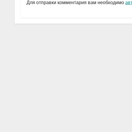
a
A
в
Для отправки комментария вам необходимо
ав
m
p
и
p
ть