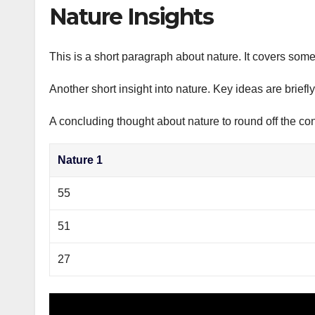
р
Nature Insights
p
а
p
в
This is a short paragraph about nature. It covers some
и
Another short insight into nature. Key ideas are briefl
т
ь
A concluding thought about nature to round off the con
Nature 1
55
51
27