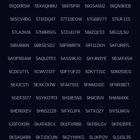
55QDIRSM
55XAQHMU
56975PIR
56GSA0U2
56QN3KEB
56SCV4BG
571FDQ4T
5771DEGW
57G6BV7Y
57IUFJJS
57LA2HJ6
57N9R0VG
57Z141YR
584ZQC53
58G12L5U
595U946N
59BSESDJ
59FRMR7X
59T11ZKH
5AFUR9TL
5AOPNSAW
5AQL07P2
5ASS9KJO
5AY4N3YE
5B3AF4SH
5CDCU7YL
5CWV233T
5DFYUFZ0
5DKYT31C
5DM253CG
5E4JC1TI
5EXK7A7W
5F447S51
5FMM242C
5FNR39CT
5GEF3377
5GYKO7P3
5H18E5N3
5H4C8VII
5HANI4XK
5HER0XEV
5HNS21Z8
5IFXGJFK
5IITXOZY
5IVSLWGV
5J5FOXDN
5KAFKBC4
5KEFVRBK
5KFBILGV
5KP635PE
5KSAQAB8
5KT1DCUW
5KZYHXKG
5L1KPI2V
5L515L3S