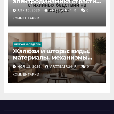
электродинамика страсти:
влияние анализа
АПР 16, 2026
ARTTEATR24_R
0
стихийных бедствий на
тезауруса
КОММЕНТАРИИ
РЕМОНТ И ОТДЕЛКА
Жалюзи и шторы: виды,
материалы, механизмы
управления и уход
НОЯ 12, 2025
ARTTEATR24_R
0
КОММЕНТАРИИ