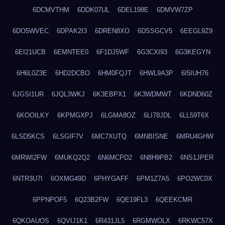
6DCMVTHM
6DDK07UL
6DEL198E
6DMVW7ZP
6DO5WVEC
6DPAK2I3
6DREN8XO
6DSSGCV5
6EEGL9Z9
6EI21UCB
6EMNTEE0
6F1DJ5WF
6G3CXI93
6G3KEGYN
6H6L0Z3E
6HD2DCBO
6HM0FQJT
6HWL9A3P
6I5IUH76
6JGSI1UR
6JQL3WKJ
6K3EBPX1
6K3WDMWT
6KDND60Z
6KOOILKY
6KPMGXPJ
6LGMA8OZ
6LI78JDL
6LL59T6X
6LSD5KCS
6LSGIF7V
6MC7XUTQ
6MNBISNE
6MRU4GHW
6MRWI2FW
6MUKQ2Q2
6N6MCPD2
6N8H9PB2
6NS1JPER
6NTR3U7I
6OXMG49D
6PHYGAFF
6PM1Z7A5
6PO2WC0X
6PPNPOF5
6Q23B2FW
6QE19FL3
6QEEKCMR
6QKOAUOS
6QVIJ1K1
6R431JL5
6RGMWOLX
6RKWC57X