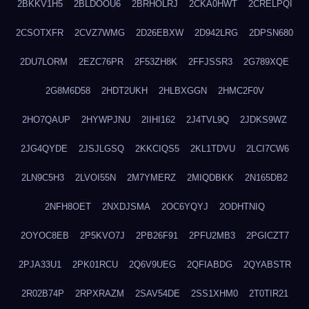
2BKKV1H5
2BLDOOU6
2BRHOLRJ
2CKA0HWT
2CRELPQI
2CSOTXFR
2CVZ7WMG
2D26EBXW
2D942LRG
2DPSN680
2DU7LORM
2EZC76PR
2F53ZH8K
2FFJSSR3
2G789XQE
2G8M6D58
2HDT2UKH
2HLBXGGN
2HMC2F0V
2HO7QAUP
2HYWPJNU
2IIHI162
2J4TVL9Q
2JDKS9WZ
2JG4QYDE
2JSJLGSQ
2KKCIQS5
2KL1TDVU
2LCI7CW6
2LN9C5H3
2LVOI55N
2M7YMERZ
2MIQDBKK
2N165DB2
2NFH8OET
2NXDJSMA
2OC6YQYJ
2ODHTNIQ
2OYOC8EB
2P5KVO7J
2PB26F91
2PFU2MB3
2PGICZT7
2PJA33U1
2PK01RCU
2Q6V9UEG
2QFIABDG
2QYABSTR
2R02B74P
2RPXRAZM
2SAV54DE
2SS1XHM0
2T0TIR21