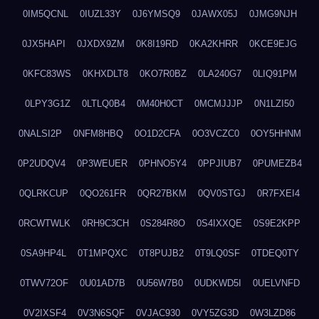
0IM5QCNL
0IUZL33Y
0J6YMSQ9
0JAWX05J
0JMG9NJH
0JX5HAPI
0JXDX9ZM
0K8I19RD
0KA2KHRR
0KCE9EJG
0KFC83WS
0KHXDLT8
0KO7R0BZ
0LA240G7
0LIQ91PM
0LPY3G1Z
0LTLQ0B4
0M40H0CT
0MCMJJJP
0N1LZI50
0NALSI2P
0NFM8HBQ
0O1D2CFA
0O3VCZC0
0OY5HHNM
0P2UDQV4
0P3WEUER
0PHNO5Y4
0PPJIUB7
0PUMEZB4
0QLRKCUP
0QO261FR
0QR27BKM
0QV0STGJ
0R7FXEI4
0RCWTWLK
0RH9C3CH
0S284R8O
0S4IXXQE
0S9E2KPP
0SA9HP4L
0T1MPQXC
0T8PUJB2
0T9LQ0SF
0TDEQ0TY
0TWV72OF
0U01AD7B
0U56W7B0
0UDKWD5I
0UELVNFD
0V2IXSF4
0V3N6SQF
0VJAC930
0VY5ZG3D
0W3LZD86