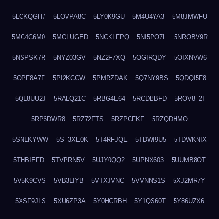
5LCKQGH7
5LOVPA8C
5LY0K9GU
5M4U4YA3
5M8JMWFU
5MC4C6M0
5MOLUGED
5NCKLFPQ
5NI5PO7L
5NROBV9R
5NSPSK7R
5NYZ03GV
5NZ2F7XQ
5OGIRQDY
5OIXNVW6
5OPF8A7F
5PI2KCCW
5PMRZDAK
5Q7NY9BS
5QDQI5F8
5QL8UU2J
5RALQ21C
5RBG4E64
5RCDBBFD
5ROV8T2I
5RP6DWR8
5RZ72FTS
5RZPCFKF
5RZQDHMO
5SNLKYWW
5ST3XE0K
5T4RFJQE
5TDWI9U5
5TDWKNIX
5THBIEFD
5TVPRN5V
5UJY0QQ2
5UPNX603
5UUMB8OT
5V5K9CVS
5VB3LIYB
5VTXJVNC
5VVNNS1S
5XJ2MR7Y
5XSF9JLS
5XU6ZP3A
5Y0HCRBH
5Y1QS60T
5Y86UZX6