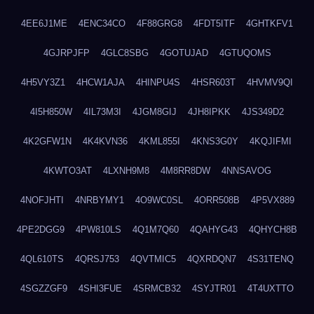
4EE6J1ME
4ENC34CO
4F88GRG8
4FDT5ITF
4GHTKFV1
4GJRPJFP
4GLC8SBG
4GOTUJAD
4GTUQOMS
4H5VY3Z1
4HCW1AJA
4HINPU4S
4HSR603T
4HVMV9QI
4I5H850W
4IL73M3I
4JGM8GIJ
4JH8IPKK
4JS349D2
4K2GFW1N
4K4KVN36
4KML855I
4KNS3G0Y
4KQJIFMI
4KWTO3AT
4LXNH9M8
4M8RR8DW
4NNSAVOG
4NOFJHTI
4NRBYMY1
4O9WC0SL
4ORR508B
4P5VX889
4PE2DGG9
4PW810LS
4Q1M7Q60
4QAHYG43
4QHYCH8B
4QL610TS
4QRSJ753
4QVTMIC5
4QXRDQN7
4S31TENQ
4SGZZGF9
4SHI3FUE
4SRMCB32
4SYJTR01
4T4UXTTO