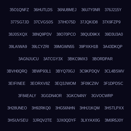
35O1QNFZ
36HUTLDS
36NU8MEJ
36U7Y0NR
376J215Y
377SG7JD
37CVGS0S
37IHO75D
37JQKID8
37X9FZP9
38J0SXQX
38NQ9PDV
38O70PCO
38QUD9KX
39D3U3A0
39LAIWA9
39LCYZRI
39MGWN55
39PXKH1B
3A43DKQP
3AGNJUCU
3ATCGY3X
3BKC9MX3
3BORDPAR
3BVH0QRQ
3BWP93L1
3BYQ70GJ
3C9KPDQV
3CL4BSMV
3EIFINEE
3EORXV8Z
3EQ3JWOM
3F09CZ9V
3F1DPDSC
3F84EALY
3GGDN4OR
3GKCN4NY
3GVOCWRP
3H28UNEO
3H92RKQ0
3HG56NHN
3HHJ1KQM
3HSTLPXX
3HSUVSEU
3JRQV2TE
3JX0QDYF
3LXYAX0G
3M0R5J0Y