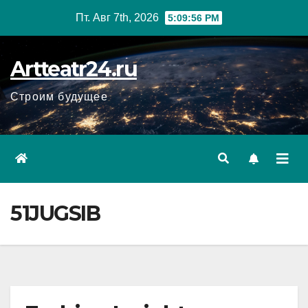
Перейти
Пт. Авг 7th, 2026
5:09:57 PM
к
содержанию
Artteatr24.ru
Строим будущее
51JUGSIB