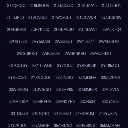
2T4QFIOC
2T8M8OOV
2TGAD2ZO
2TMUAAY5
2TOT3HO1
2TT1JPJ0
2TVCNBU8
2TWC2CET
2U1JCAWR
2UABCBNW
2UBGKVBI
2UFYK23Q
2UHBAVSU
2UT1DWVT
2VA5KTQ4
2VUSTJE1
2VY55Q8B
2W29565T
2W496244
2WADJS4M
2WGUIKKG
2WK2EL88
2WNPNKRH
2WV0ZHMD
2X7CQ1SY
2XYTJWGS
2Y7I1IC2
2YKK8NSK
2YT95AO1
2YV3O361
2YXVOCOL
2Z2JNBKZ
2ZAJL9NV
30D5VUM9
30W729OG
31BVSCBT
31L8FP95
31M0MR2X
32AT2VLN
32MATDBP
336RPFHA
33ANXYRH
33CR504T
33DY1V30
33T04ZZ0
3404O7P1
3478760D
34F92RUM
34HYUF3N
34Y7PBO1
357AGF1F
35AF37G3
35HVS0VG
35MJZMAN