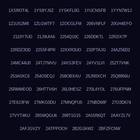
1XSROT4L
1YS8YJ6Z
1YSKFL0G
1YUCNSFB
1YYN7W1J
1Z1US2M8
1ZLGWTF7
1ZOCGLFM
206VNFLF
20GH4EFO
2110Y7UD
21J9UIA6
2254Q10C
226DDKTL
22R2IX7P
22RDZ3DD
22S5F4PR
22XXR3UO
232PTAJG
24AZ56D2
24MC44U0
24TJTMVU
24XS3FEV
24YV1LVI
252T7VNK
253A0XC6
254O5EQJ
258OBXAU
25JR0XCH
25Q8956U
25RMMEOD
26HTTV6H
26L0HESZ
270L4YOL
276UFPNM
27E8J3FW
27MKG0DU
27MNQPU0
27NBD68F
27O3D674
27VYT4KU
28SMQGU6
299T1G15
2A01R6QT
2AAYZL7V
2AFJGVZY
2ATPPOCH
2B2G3AW2
2BFZFCNW