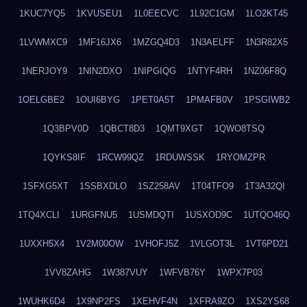
1KUC7YQ5
1KVUSEU1
1L0EECVC
1L92C1GM
1LO2KT45
1LVWMXC9
1MF16JX6
1MZGQ4D3
1N3AELFF
1N3R82X5
1NERJOY9
1NIN2DXO
1NIPGIQG
1NTYF4RH
1NZ06F8Q
1OELGBE2
1OUI6BYG
1PET0A5T
1PMAFB0V
1PSGIWB2
1Q3BPV0D
1QBCT8D3
1QMT9XGT
1QWO8TSQ
1QYKS8IF
1RCW99QZ
1RDUWSSK
1RYOMZPR
1SFXG5XT
1SSBXDLO
1SZ258AV
1T04TFO9
1T3A32QI
1TQ4XCLI
1URGFNU5
1USMDQTI
1USXOD9C
1UTQO46Q
1UXXH5X4
1V2M00OW
1VHOFJ5Z
1VLGOT3L
1VT6PD21
1VV8ZAHG
1W387VUY
1WFVB76Y
1WPX7P03
1WUHK6D4
1X9NP2FS
1XEHVF4N
1XFRA9ZO
1XS2YS68