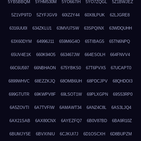
5YB5BBQM
5YHM530M
5YO667IH
5YO7ZQGL
5Z1BWJEZ
5Z1VP9TD
5ZYFJGV9
60IZ2Y44
60X8LPUK
62LJGRE8
6316UU0I
634ZKLU1
63MVU7SW
63SPQINX
63WDQUHH
63X60DYM
64996J11
659M6G4O
65TIBAG5
65TN6NPQ
65UV4E1K
660K94O5
663467JW
664ESOLH
664FNVV4
66C6U597
66NBHAON
675YBKS0
67T6PVX5
67UCAPT0
6899WHVC
68EZZKJQ
68OMB6UH
68PDCJPV
68QHDOI3
699GTUTR
69KWPV8F
69LSOT1W
69PLXGPN
69S53RP0
6A5ZOVTI
6A7TVFIW
6AMAWT34
6ANZ4C8L
6AS3LJQ4
6AX21SAB
6AX80CNX
6AYEZFQ7
6B0V87BD
6BA9R10Z
6BUMJY5E
6BVXINIU
6CJKUI7J
6D1OSCXH
6D8BUPZM