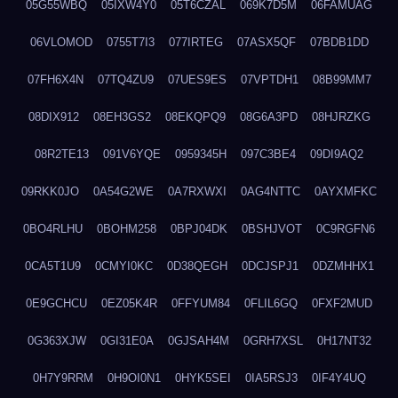
05G55WBQ
05IXW4Y0
05T6CZAL
069K7D5M
06FAMUAG
06VLOMOD
0755T7I3
077IRTEG
07ASX5QF
07BDB1DD
07FH6X4N
07TQ4ZU9
07UES9ES
07VPTDH1
08B99MM7
08DIX912
08EH3GS2
08EKQPQ9
08G6A3PD
08HJRZKG
08R2TE13
091V6YQE
0959345H
097C3BE4
09DI9AQ2
09RKK0JO
0A54G2WE
0A7RXWXI
0AG4NTTC
0AYXMFKC
0BO4RLHU
0BOHM258
0BPJ04DK
0BSHJVOT
0C9RGFN6
0CA5T1U9
0CMYI0KC
0D38QEGH
0DCJSPJ1
0DZMHHX1
0E9GCHCU
0EZ05K4R
0FFYUM84
0FLIL6GQ
0FXF2MUD
0G363XJW
0GI31E0A
0GJSAH4M
0GRH7XSL
0H17NT32
0H7Y9RRM
0H9OI0N1
0HYK5SEI
0IA5RSJ3
0IF4Y4UQ