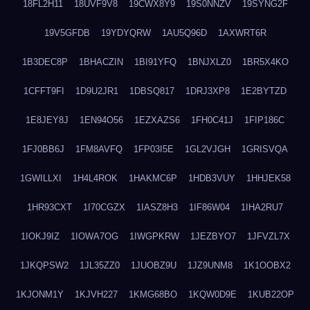
18FL2H11
18UVF9V8
19CWX8Y9
19S0NNZV
19SYNG2F
19V5GFDB
19YDYQRW
1AU5Q96D
1AXWRT6R
1B3DEC8P
1BHACZIN
1BI91YFQ
1BNJXLZ0
1BR5X4KO
1CFFT9FI
1D9U2JR1
1DBSQ817
1DRJ3XP8
1E2BYTZD
1E8JEY8J
1EN94O56
1EZXAZS6
1FH0C41J
1FIP186C
1FJ0BB6J
1FM8AVFQ
1FP03I5E
1GL2VJGH
1GRISVQA
1GWILLXI
1H4L4ROK
1HAKMC6P
1HDB3VUY
1HHJEK58
1HR93CXT
1I70CGZX
1IASZ8H3
1IF86W04
1IHA2RU7
1IOKJ9IZ
1IOWA7OG
1IWGPKRW
1JEZBYO7
1JFVZL7X
1JKQPSW2
1JL35ZZ0
1JUOBZ9U
1JZ9UNM8
1K1OOBX2
1KJONM1Y
1KJVH227
1KMG68BO
1KQW0D9E
1KUB22OP