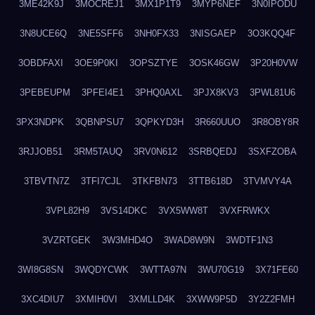
3ME42K9J
3MOCREJ1
3MX1P1T9
3MYP6NEF
3N0IPODU
3N8UCE6Q
3NE5SFF6
3NH0FX33
3NISGAEP
3O3KQQ4F
3OBDFAXI
3OE9P0KI
3OPSZTYE
3OSK46GW
3P20H0VW
3PEBEUPM
3PFEI4E1
3PHQ0AXL
3PJX8KV3
3PWL81U6
3PX3NDPK
3QBNPSU7
3QPKYD3H
3R660UUO
3R8OBY8R
3RJJOB51
3RM5TAUQ
3RV0N612
3SRBQEDJ
3SXFZOBA
3TBVTN7Z
3TFI7CJL
3TKFBN73
3TTB618D
3TVMVY4A
3VPL82H9
3VS14DKC
3VX5WW8T
3VXFRWKX
3VZRTGEK
3W3MHD4O
3WAD8W9N
3WDTF1N3
3WI8G8SN
3WQDYCWK
3WTTA97N
3WU70G19
3X71FE60
3XC4DIU7
3XMIH0VI
3XMLLD4K
3XWW9P5D
3Y2Z2FMH