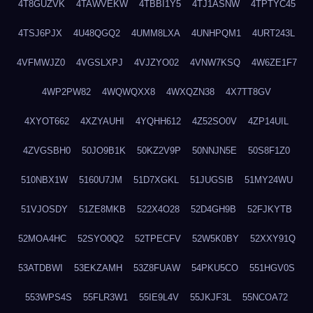
4T8GUZVK
4TAWVEKW
4TBBI1Y5
4TJ1ASNW
4TPTYC45
4TSJ6PJX
4U48QGQ2
4UMM8LXA
4UNHPQM1
4URT243L
4VFMWJZ0
4VGSLXPJ
4VJZYO02
4VNW7KSQ
4W6ZE1F7
4WP2PW82
4WQWQXX8
4WXQZN38
4X7TT8GV
4XYOT662
4XZYAUHI
4YQHH612
4Z52SO0V
4ZP14UIL
4ZVGSBH0
50JO9B1K
50KZ2V9P
50NNJN5E
50S8F1Z0
510NBX1W
5160U7JM
51D7XGKL
51JUGSIB
51MY24WU
51VJOSDY
51ZE8MKB
522X4O28
52D4GH9B
52FJKYTB
52MOA4HC
52SYO0Q2
52TPECFV
52W5K0BY
52XXY91Q
53ATDBWI
53EKZAMH
53Z8FUAW
54PKU5CO
551HGV0S
553WPS4S
55FLR3W1
55IE9L4V
55JKJF3L
55NCOA72