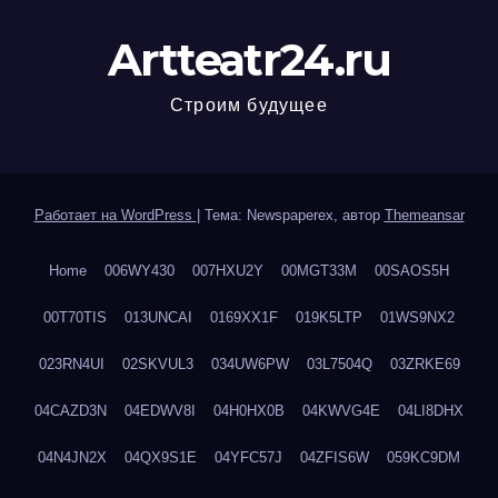
Artteatr24.ru
Строим будущее
Работает на WordPress
|
Тема: Newspaperex, автор
Themeansar
Home
006WY430
007HXU2Y
00MGT33M
00SAOS5H
00T70TIS
013UNCAI
0169XX1F
019K5LTP
01WS9NX2
023RN4UI
02SKVUL3
034UW6PW
03L7504Q
03ZRKE69
04CAZD3N
04EDWV8I
04H0HX0B
04KWVG4E
04LI8DHX
04N4JN2X
04QX9S1E
04YFC57J
04ZFIS6W
059KC9DM