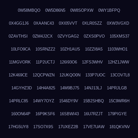
0W58MBQO
0W5D86N5
0W8SOPXW
0WY1BFPQ
0X4GG1J6
0XAANC43
0XI05VVT
0XLR0SZZ
0XW3VGXD
0ZAVTHSI
0ZM4J2CX
0ZVYGAG2
0ZXS0PVO
105XMS37
10LFO9CA
10SRNZZ2
10ZH1AUS
10ZZI8A5
1103WHO1
11MGVORK
11P2UCTJ
126I93O6
12FS3WHV
12HZ1JWW
12K469CE
12QCPWZN
12UKQO0N
133P7UOC
13COV7L8
14GYHZ3D
14H4A825
14M9BJ75
14NJ13LJ
14PRJLGB
14PRLC85
14WY7OYZ
1546DY9V
15B2SHBQ
15C9WR6H
160ON64P
16P9KSF6
16SBWI43
16U7RZJT
179PIGYE
17HG5UY8
17SO7X9S
17UXEZ2B
17VE7UAW
181QKVNV