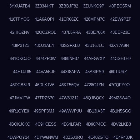
3YXUATB4
3Z3344KT
3ZBBJF82
3ZUNKQ9P
40PEO5RM
418TPYOG
41A6AQPI
41CR68ZC
428MPM7O
42EW9PZP
42HIOZNV
42QOZROE
437L5RRA
43BE766X
43EEF23E
43IP3TZ3
43OJ1AEY
43SSFXBJ
43U16JLC
43XY7A9N
441OKOJO
4474ZR0W
4489NF37
44AFGVXY
44CGH1H9
44E14L85
44VA5KJF
44XI8AFW
45A3IPS9
4601IURZ
46DGB3L9
46DLKJV6
46KT56QV
4728GJZN
47CQFY0O
47JMVITW
47TRZS70
47W8J2J2
48QJBQ0X
49MZ8W4O
49R1GYE9
49SPF3MJ
49WWVPJU
4B13IA3F
4B1N5SGO
4BOKJ6KQ
4C9HCESS
4D64LFAR
4D90P4CC
4DV2LKB3
4DWPQY14
4DYW6NWM
4DZ5J3RQ
4E402GTO
4E4R43JK