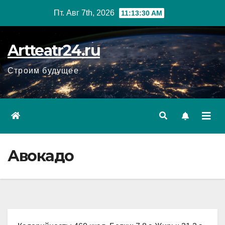
Перейти
Пт. Авг 7th, 2026
11:13:31 AM
к
содержанию
Artteatr24.ru
Строим будущее
Авокадо