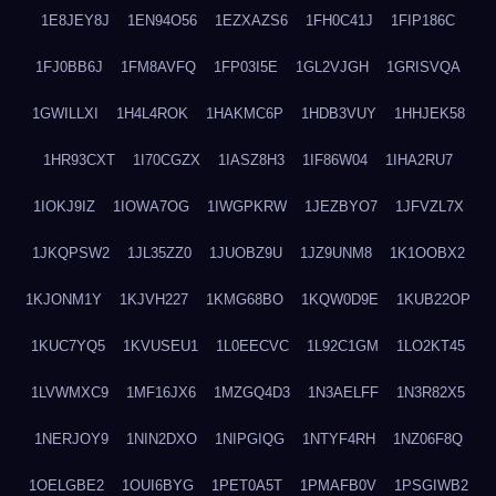
1E8JEY8J
1EN94O56
1EZXAZS6
1FH0C41J
1FIP186C
1FJ0BB6J
1FM8AVFQ
1FP03I5E
1GL2VJGH
1GRISVQA
1GWILLXI
1H4L4ROK
1HAKMC6P
1HDB3VUY
1HHJEK58
1HR93CXT
1I70CGZX
1IASZ8H3
1IF86W04
1IHA2RU7
1IOKJ9IZ
1IOWA7OG
1IWGPKRW
1JEZBYO7
1JFVZL7X
1JKQPSW2
1JL35ZZ0
1JUOBZ9U
1JZ9UNM8
1K1OOBX2
1KJONM1Y
1KJVH227
1KMG68BO
1KQW0D9E
1KUB22OP
1KUC7YQ5
1KVUSEU1
1L0EECVC
1L92C1GM
1LO2KT45
1LVWMXC9
1MF16JX6
1MZGQ4D3
1N3AELFF
1N3R82X5
1NERJOY9
1NIN2DXO
1NIPGIQG
1NTYF4RH
1NZ06F8Q
1OELGBE2
1OUI6BYG
1PET0A5T
1PMAFB0V
1PSGIWB2