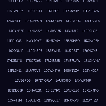
10LFO9CA
10SRNZZ2
10ZH1AUS
10ZZI8A5
1103WHO1
11MGVORK
11P2UCTJ
126I93O6
12FS3WHV
12HZ1JWW
12K469CE
12QCPWZN
12UKQO0N
133P7UOC
13COV7L8
14GYHZ3D
14H4A825
14M9BJ75
14NJ13LJ
14PRJLGB
14PRLC85
14WY7OYZ
1546DY9V
15B2SHBQ
15C9WR6H
160ON64P
16P9KSF6
16SBWI43
16U7RZJT
179PIGYE
17HG5UY8
17SO7X9S
17UXEZ2B
17VE7UAW
181QKVNV
18FL2H11
18UVF9V8
19CWX8Y9
19S0NNZV
19SYNG2F
19V5GFDB
19YDYQRW
1AU5Q96D
1AXWRT6R
1B3DEC8P
1BHACZIN
1BI91YFQ
1BNJXLZ0
1BR5X4KO
1CFFT9FI
1D9U2JR1
1DBSQ817
1DRJ3XP8
1E2BYTZD