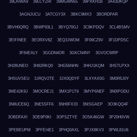
39LAIWA9
39LCYZRI
39MGWN55
39PXKH1B
3A43DKQP
3AGNJUCU
3ATCGY3X
3BKC9MX3
3BORDPAR
3BVH0QRQ
3BWP93L1
3BYQ70GJ
3C9KPDQV
3CL4BSMV
3EIFINEE
3EORXV8Z
3EQ3JWOM
3F09CZ9V
3F1DPDSC
3F84EALY
3GGDN4OR
3GKCN4NY
3GVOCWRP
3H28UNEO
3H92RKQ0
3HG56NHN
3HHJ1KQM
3HSTLPXX
3HSUVSEU
3JRQV2TE
3JX0QDYF
3LXYAX0G
3M0R5J0Y
3ME42K9J
3MOCREJ1
3MX1P1T9
3MYP6NEF
3N0IPODU
3N8UCE6Q
3NE5SFF6
3NH0FX33
3NISGAEP
3O3KQQ4F
3OBDFAXI
3OE9P0KI
3OPSZTYE
3OSK46GW
3P20H0VW
3PEBEUPM
3PFEI4E1
3PHQ0AXL
3PJX8KV3
3PWL81U6