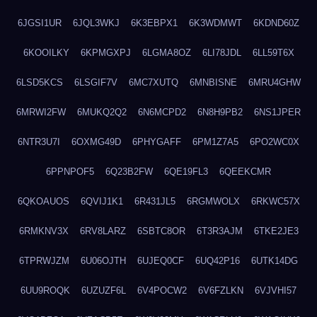
6JGSI1UR
6JQL3WKJ
6K3EBPX1
6K3WDMWT
6KDND60Z
6KOOILKY
6KPMGXPJ
6LGMA8OZ
6LI78JDL
6LL59T6X
6LSD5KCS
6LSGIF7V
6MC7XUTQ
6MNBISNE
6MRU4GHW
6MRWI2FW
6MUKQ2Q2
6N6MCPD2
6N8H9PB2
6NS1JPER
6NTR3U7I
6OXMG49D
6PHYGAFF
6PM1Z7A5
6PO2WC0X
6PPNPOF5
6Q23B2FW
6QE19FL3
6QEEKCMR
6QKOAUOS
6QVIJ1K1
6R431JL5
6RGMWOLX
6RKWC57X
6RMKNV3X
6RV8LARZ
6SBTC8OR
6T3R3AJM
6TKE2JE3
6TPRWJZM
6U06OJTH
6UJEQ0CF
6UQ42P16
6UTK14DG
6UU9ROQK
6UZUZF6L
6V4POCW2
6V6FZLKN
6VJVHI57