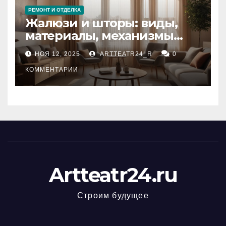
РЕМОНТ И ОТДЕЛКА
Жалюзи и шторы: виды,
материалы, механизмы
управления и уход
НОЯ 12, 2025
ARTTEATR24_R
0
КОММЕНТАРИИ
Artteatr24.ru
Строим будущее