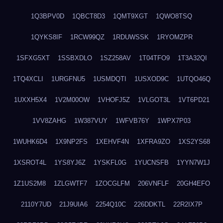
1Q3BPV0D
1QBCT8D3
1QMT9XGT
1QWO8TSQ
1QYKS8IF
1RCW99QZ
1RDUWSSK
1RYOMZPR
1SFXG5XT
1SSBXDLO
1SZ258AV
1T04TFO9
1T3A32QI
1TQ4XCLI
1URGFNU5
1USMDQTI
1USXOD9C
1UTQO46Q
1UXXH5X4
1V2M00OW
1VHOFJ5Z
1VLGOT3L
1VT6PD21
1VV8ZAHG
1W387VUY
1WFVB76Y
1WPX7P03
1WUHK6D4
1X9NP2FS
1XEHVF4N
1XFRA9ZO
1XS2YS68
1XSROT4L
1YS8YJ6Z
1YSKFL0G
1YUCNSFB
1YYN7W1J
1Z1US2M8
1ZLGWTF7
1ZOCGLFM
206VNFLF
20GH4EFO
2110Y7UD
21J9UIA6
2254Q10C
226DDKTL
22R2IX7P