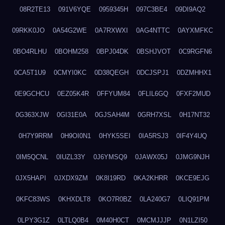
08R2TE13
091V6YQE
0959345H
097C3BE4
09DI9AQ2
09RKK0JO
0A54G2WE
0A7RXWXI
0AG4NTTC
0AYXMFKC
0BO4RLHU
0BOHM258
0BPJ04DK
0BSHJVOT
0C9RGFN6
0CA5T1U9
0CMYI0KC
0D38QEGH
0DCJSPJ1
0DZMHHX1
0E9GCHCU
0EZ05K4R
0FFYUM84
0FLIL6GQ
0FXF2MUD
0G363XJW
0GI31E0A
0GJSAH4M
0GRH7XSL
0H17NT32
0H7Y9RRM
0H9OI0N1
0HYK5SEI
0IA5RSJ3
0IF4Y4UQ
0IM5QCNL
0IUZL33Y
0J6YMSQ9
0JAWX05J
0JMG9NJH
0JX5HAPI
0JXDX9ZM
0K8I19RD
0KA2KHRR
0KCE9EJG
0KFC83WS
0KHXDLT8
0KO7R0BZ
0LA240G7
0LIQ91PM
0LPY3G1Z
0LTLQ0B4
0M40H0CT
0MCMJJJP
0N1LZI50