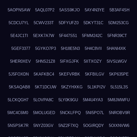
5AOPNSAW
5AQL07P2
5ASS9KJO
5AY4N3YE
5B3AF4SH
5CDCU7YL
5CWV233T
5DFYUFZ0
5DKYT31C
5DM253CG
5E4JC1TI
5EXK7A7W
5F447S51
5FMM242C
5FNR39CT
5GEF3377
5GYKO7P3
5H18E5N3
5H4C8VII
5HANI4XK
5HER0XEV
5HNS21Z8
5IFXGJFK
5IITXOZY
5IVSLWGV
5J5FOXDN
5KAFKBC4
5KEFVRBK
5KFBILGV
5KP635PE
5KSAQAB8
5KT1DCUW
5KZYHXKG
5L1KPI2V
5L515L3S
5LCKQGH7
5LOVPA8C
5LY0K9GU
5M4U4YA3
5M8JMWFU
5MC4C6M0
5MOLUGED
5NCKLFPQ
5NI5PO7L
5NROBV9R
5NSPSK7R
5NYZ03GV
5NZ2F7XQ
5OGIRQDY
5OIXNVW6