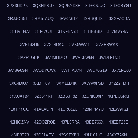
3PX3NDPK
3QBNPSU7
3QPKYD3H
3R660UUO
3R8OBY8R
3RJJOB51
3RM5TAUQ
3RV0N612
3SRBQEDJ
3SXFZOBA
3TBVTN7Z
3TFI7CJL
3TKFBN73
3TTB618D
3TVMVY4A
3VPL82H9
3VS14DKC
3VX5WW8T
3VXFRWKX
3VZRTGEK
3W3MHD4O
3WAD8W9N
3WDTF1N3
3WI8G8SN
3WQDYCWK
3WTTA97N
3WU70G19
3X71FE60
3XC4DIU7
3XMIH0VI
3XMLLD4K
3XWW9P5D
3Y2Z2FMH
3YXUATB4
3Z3344KT
3ZBBJF82
3ZUNKQ9P
40PEO5RM
418TPYOG
41A6AQPI
41CR68ZC
428MPM7O
42EW9PZP
42HIOZNV
42QOZROE
437L5RRA
43BE766X
43EEF23E
43IP3TZ3
43OJ1AEY
43SSFXBJ
43U16JLC
43XY7A9N