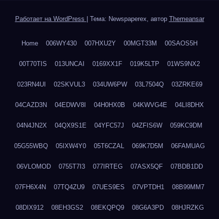
Работает на WordPress
|
Тема: Newspaperex, автор
Themeansar
Home
006WY430
007HXU2Y
00MGT33M
00SAOS5H
00T70TIS
013UNCAI
0169XX1F
019K5LTP
01WS9NX2
023RN4UI
02SKVUL3
034UW6PW
03L7504Q
03ZRKE69
04CAZD3N
04EDWV8I
04H0HX0B
04KWVG4E
04LI8DHX
04N4JN2X
04QX9S1E
04YFC57J
04ZFIS6W
059KC9DM
05G55WBQ
05IXW4Y0
05T6CZAL
069K7D5M
06FAMUAG
06VLOMOD
0755T7I3
077IRTEG
07ASX5QF
07BDB1DD
07FH6X4N
07TQ4ZU9
07UES9ES
07VPTDH1
08B99MM7
08DIX912
08EH3GS2
08EKQPQ9
08G6A3PD
08HJRZKG