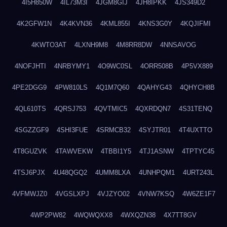
4I5H850W
4IL73M3I
4JGM8GIJ
4JH8IPKK
4JS349D2
4K2GFW1N
4K4KVN36
4KML855I
4KNS3G0Y
4KQJIFMI
4KWTO3AT
4LXNH9M8
4M8RR8DW
4NNSAVOG
4NOFJHTI
4NRBYMY1
4O9WC0SL
4ORR508B
4P5VX889
4PE2DGG9
4PW810LS
4Q1M7Q60
4QAHYG43
4QHYCH8B
4QL610TS
4QRSJ753
4QVTMIC5
4QXRDQN7
4S31TENQ
4SGZZGF9
4SHI3FUE
4SRMCB32
4SYJTR01
4T4UXTTO
4T8GUZVK
4TAWVEKW
4TBBI1Y5
4TJ1ASNW
4TPTYC45
4TSJ6PJX
4U48QGQ2
4UMM8LXA
4UNHPQM1
4URT243L
4VFMWJZ0
4VGSLXPJ
4VJZYO02
4VNW7KSQ
4W6ZE1F7
4WP2PW82
4WQWQXX8
4WXQZN38
4X7TT8GV