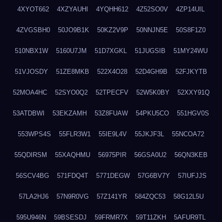
4XYOT662
4XZYAUHI
4YQHH612
4Z52SO0V
4ZP14UIL
4ZVGSBH0
50JO9B1K
50KZ2V9P
50NNJN5E
50S8F1Z0
510NBX1W
5160U7JM
51D7XGKL
51JUGSIB
51MY24WU
51VJOSDY
51ZE8MKB
522X4O28
52D4GH9B
52FJKYTB
52MOA4HC
52SYO0Q2
52TPECFV
52W5K0BY
52XXY91Q
53ATDBWI
53EKZAMH
53Z8FUAW
54PKU5CO
551HGV0S
553WPS4S
55FLR3W1
55IE9L4V
55JKJF3L
55NCOA72
55QDIRSM
55XAQHMU
56975PIR
56GSA0U2
56QN3KEB
56SCV4BG
571FDQ4T
5771DEGW
57G6BV7Y
57IUFJJS
57LA2HJ6
57N9R0VG
57Z141YR
584ZQC53
58G12L5U
595U946N
59BSESDJ
59FRMR7X
59T11ZKH
5AFUR9TL