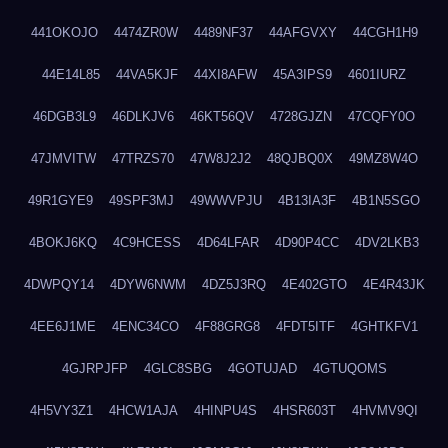
441OKOJO
4474ZR0W
4489NF37
44AFGVXY
44CGH1H9
44E14L85
44VA5KJF
44XI8AFW
45A3IPS9
4601IURZ
46DGB3L9
46DLKJV6
46KT56QV
4728GJZN
47CQFY0O
47JMVITW
47TRZS70
47W8J2J2
48QJBQ0X
49MZ8W4O
49R1GYE9
49SPF3MJ
49WWVPJU
4B13IA3F
4B1N5SGO
4BOKJ6KQ
4C9HCESS
4D64LFAR
4D90P4CC
4DV2LKB3
4DWPQY14
4DYW6NWM
4DZ5J3RQ
4E402GTO
4E4R43JK
4EE6J1ME
4ENC34CO
4F88GRG8
4FDT5ITF
4GHTKFV1
4GJRPJFP
4GLC8SBG
4GOTUJAD
4GTUQOMS
4H5VY3Z1
4HCW1AJA
4HINPU4S
4HSR603T
4HVMV9QI