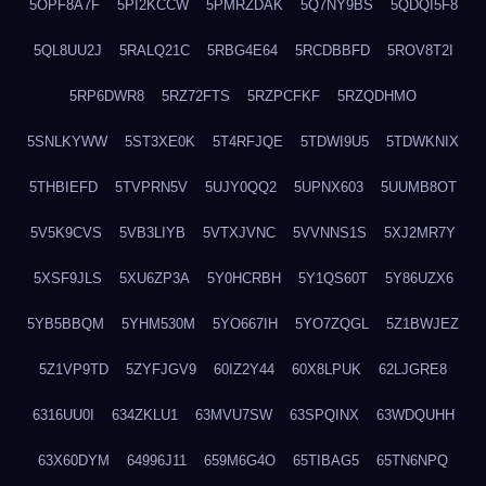
5OPF8A7F
5PI2KCCW
5PMRZDAK
5Q7NY9BS
5QDQI5F8
5QL8UU2J
5RALQ21C
5RBG4E64
5RCDBBFD
5ROV8T2I
5RP6DWR8
5RZ72FTS
5RZPCFKF
5RZQDHMO
5SNLKYWW
5ST3XE0K
5T4RFJQE
5TDWI9U5
5TDWKNIX
5THBIEFD
5TVPRN5V
5UJY0QQ2
5UPNX603
5UUMB8OT
5V5K9CVS
5VB3LIYB
5VTXJVNC
5VVNNS1S
5XJ2MR7Y
5XSF9JLS
5XU6ZP3A
5Y0HCRBH
5Y1QS60T
5Y86UZX6
5YB5BBQM
5YHM530M
5YO667IH
5YO7ZQGL
5Z1BWJEZ
5Z1VP9TD
5ZYFJGV9
60IZ2Y44
60X8LPUK
62LJGRE8
6316UU0I
634ZKLU1
63MVU7SW
63SPQINX
63WDQUHH
63X60DYM
64996J11
659M6G4O
65TIBAG5
65TN6NPQ