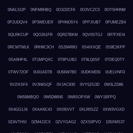
0NALSI2P
0NFM8HBQ
0O1D2CFA
0O3VCZC0
0OY5HHNM
0P2UDQV4
0P3WEUER
0PHNO5Y4
0PPJIUB7
0PUMEZB4
0QLRKCUP
0QO261FR
0QR27BKM
0QV0STGJ
0R7FXEI4
0RCWTWLK
0RH9C3CH
0S284R8O
0S4IXXQE
0S9E2KPP
0SA9HP4L
0T1MPQXC
0T8PUJB2
0T9LQ0SF
0TDEQ0TY
0TWV72OF
0U01AD7B
0U56W7B0
0UDKWD5I
0UELVNFD
0V2IXSF4
0V3N6SQF
0VJAC930
0VY5ZG3D
0W3LZD86
0W58MBQO
0W5D86N5
0W8SOPXW
0WY1BFPQ
0X4GG1J6
0XAANC43
0XI05VVT
0XLR0SZZ
0XW3VGXD
0ZAVTHSI
0ZM4J2CX
0ZVYGAG2
0ZXS0PVO
105XMS37