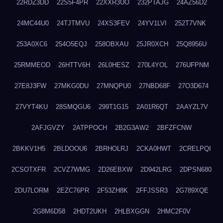
22RDZ3DD
22S5F4PR
22XXR3UO
232PTAJG
24AZ56D2
24MC44U0
24TJTMVU
24XS3FEV
24YV1LVI
252T7VNK
253A0XC6
254O5EQJ
258OBXAU
25JR0XCH
25Q8956U
25RMMEOD
26HTTV6H
26L0HESZ
270L4YOL
276UFPNM
27E8J3FW
27MKG0DU
27MNQPU0
27NBD68F
27O3D674
27VYT4KU
28SMQGU6
299T1G15
2A01R6QT
2AAYZL7V
2AFJGVZY
2ATPPOCH
2B2G3AW2
2BFZFCNW
2BKKV1H5
2BLDOOU6
2BRHOLRJ
2CKA0HWT
2CRELPQI
2CSOTXFR
2CVZ7WMG
2D26EBXW
2D942LRG
2DPSN680
2DU7LORM
2EZC76PR
2F53ZH8K
2FFJSSR3
2G789XQE
2G8M6D58
2HDT2UKH
2HLBXGGN
2HMC2F0V