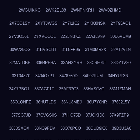
2WGUIKKG
2WK2EL88
2WNPNKRH
2WV0ZHMD
2X7CQ1SY
2XYTJWGS
2Y7I1IC2
2YKK8NSK
2YT95AO1
2YV3O361
2YXVOCOL
2Z2JNBKZ
2ZAJL9NV
30D5VUM9
30W729OG
31BVSCBT
31L8FP95
31M0MR2X
32AT2VLN
32MATDBP
336RPFHA
33ANXYRH
33CR504T
33DY1V30
33T04ZZ0
3404O7P1
3478760D
34F92RUM
34HYUF3N
34Y7PBO1
357AGF1F
35AF37G3
35HVS0VG
35MJZMAN
35O1QNFZ
36HUTLDS
36NU8MEJ
36U7Y0NR
376J215Y
377SG7JD
37CVGS0S
37IHO75D
37JQKID8
37X9FZP9
38J0SXQX
38NQ9PDV
38O70PCO
38QUD9KX
39D3U3A0