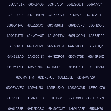
65UV4E1K
660K94O5
663467JW
664ESOLH
664FNVV4
66C6U597
66NBHAON
675YBKS0
67T6PVX5
67UCAPT0
6899WHVC
68EZZKJQ
68OMB6UH
68PDCJPV
68QHDOI3
699GTUTR
69KWPV8F
69LSOT1W
69PLXGPN
69S53RP0
6A5ZOVTI
6A7TVFIW
6AMAWT34
6ANZ4C8L
6AS3LJQ4
6AX21SAB
6AX80CNX
6AYEZFQ7
6B0V87BD
6BA9R10Z
6BUMJY5E
6BVXINIU
6CJKUI7J
6D1OSCXH
6D8BUPZM
6DCMVTHM
6DDK07UL
6DEL198E
6DMVW7ZP
6DO5WVEC
6DPAK2I3
6DREN8XO
6DSSGCV5
6EEGL9Z9
6EI21UCB
6EMNTEE0
6F1DJ5WF
6G3CXI93
6G3KEGYN
6H6L0Z3E
6HD2DCBO
6HM0FQJT
6HWL9A3P
6I5IUH76