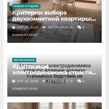
РЕМОНТ И ОТДЕЛКА
Критерии выбора
двухкомнатной квартиры:
планировка, площадь,
АПР 23, 2026
ARTTEATR24_R
0
состояние и документация
КОММЕНТАРИИ
UNCATEGORISED
Адаптивная
электродинамика страсти:
влияние анализа
АПР 16, 2026
ARTTEATR24_R
0
стихийных бедствий на
тезауруса
КОММЕНТАРИИ