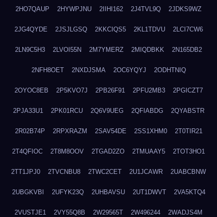
2HO7QAUP
2HYWPJNU
2IIHI162
2J4TVL9Q
2JDKS9WZ
2JG4QYDE
2JSJLGSQ
2KKCIQS5
2KL1TDVU
2LCI7CW6
2LN9C5H3
2LVOI55N
2M7YMERZ
2MIQDBKK
2N165DB2
2NFH8OET
2NXDJSMA
2OC6YQYJ
2ODHTNIQ
2OYOC8EB
2P5KVO7J
2PB26F91
2PFU2MB3
2PGICZT7
2PJA33U1
2PK01RCU
2Q6V9UEG
2QFIABDG
2QYABSTR
2R02B74P
2RPXRAZM
2SAV54DE
2SS1XHM0
2T0TIR21
2T4QFIOC
2T8M8OOV
2TGAD2ZO
2TMUAAY5
2TOT3HO1
2TT1JPJ0
2TVCNBU8
2TWC2CET
2U1JCAWR
2UABCBNW
2UBGKVBI
2UFYK23Q
2UHBAVSU
2UT1DWVT
2VA5KTQ4
2VUSTJE1
2VY55Q8B
2W29565T
2W496244
2WADJS4M