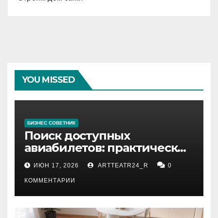
YOU MISSED
БИЗНЕС СОВЕТНИК
Поиск доступных
авиабилетов: практические
рекомендации
ИЮН 17, 2026
ARTTEATR24_R
0
КОММЕНТАРИИ