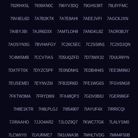
792RHX5L
7939XN0C
796YV3DQ
79GHS38T
79L8YFMC
79V4EL6D
7A7B2KTK
7A7E8AHI
7AEEJVFI
7AGCKJXN
7AIBYJBI
7AJR6D3X
7AMTLOH9
7ANGKL8Z
7AOR3BJY
7AOSYN3G
7BVHAFGY
7C26C5EC
7C2S58N1
7C2XDJQN
7C4MI5MB
7CCV7IAS
7D5UQZFD
7D73WX32
7DULR9YN
7DXTFT0X
7DYZC5PF
7E0NDNH1
7EDB4H4S
7EE3M9WJ
7EUSEMEI
7EYNVZ6I
7FB2DR6D
7FE1WG6S
7FGV6NG8
7FKTW3MA
7FRYD8I9
7FX48QP3
7GDV0B8J
7GER99GF
7H8E1KTR
7H8LPLGJ
7I854907
7IAYUF4X
7IRRICQI
7JIRAAHO
7JJO4AR2
7JLOZ9Q7
7KWC77GK
7LALYSM0
7LCWIIY0
7LVURME7
7M1UWA38
7MHLTVDG
7MM4F50B