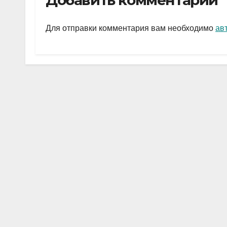
Добавить комментарий
gr
s
а
a
A
в
Для отправки комментария вам необходимо
ав
m
p
и
p
ть