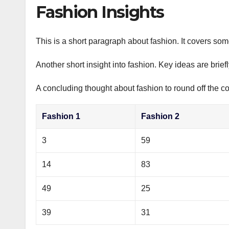
р
Fashion Insights
p
а
p
в
This is a short paragraph about fashion. It covers som
и
Another short insight into fashion. Key ideas are brief
т
ь
A concluding thought about fashion to round off the co
Fashion 1
Fashion 2
3
59
14
83
49
25
39
31