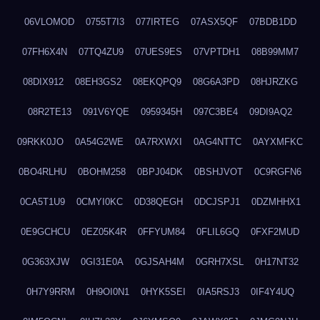
06VLOMOD
0755T7I3
077IRTEG
07ASX5QF
07BDB1DD
07FH6X4N
07TQ4ZU9
07UES9ES
07VPTDH1
08B99MM7
08DIX912
08EH3GS2
08EKQPQ9
08G6A3PD
08HJRZKG
08R2TE13
091V6YQE
0959345H
097C3BE4
09DI9AQ2
09RKK0JO
0A54G2WE
0A7RXWXI
0AG4NTTC
0AYXMFKC
0BO4RLHU
0BOHM258
0BPJ04DK
0BSHJVOT
0C9RGFN6
0CA5T1U9
0CMYI0KC
0D38QEGH
0DCJSPJ1
0DZMHHX1
0E9GCHCU
0EZ05K4R
0FFYUM84
0FLIL6GQ
0FXF2MUD
0G363XJW
0GI31E0A
0GJSAH4M
0GRH7XSL
0H17NT32
0H7Y9RRM
0H9OI0N1
0HYK5SEI
0IA5RSJ3
0IF4Y4UQ