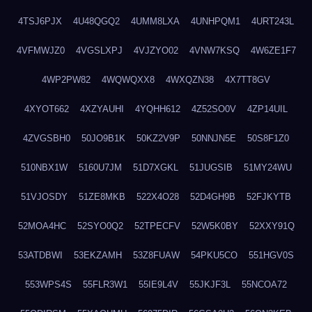
4TSJ6PJX
4U48QGQ2
4UMM8LXA
4UNHPQM1
4URT243L
4VFMWJZ0
4VGSLXPJ
4VJZYO02
4VNW7KSQ
4W6ZE1F7
4WP2PW82
4WQWQXX8
4WXQZN38
4X7TT8GV
4XYOT662
4XZYAUHI
4YQHH612
4Z52SO0V
4ZP14UIL
4ZVGSBH0
50JO9B1K
50KZ2V9P
50NNJN5E
50S8F1Z0
510NBX1W
5160U7JM
51D7XGKL
51JUGSIB
51MY24WU
51VJOSDY
51ZE8MKB
522X4O28
52D4GH9B
52FJKYTB
52MOA4HC
52SYO0Q2
52TPECFV
52W5K0BY
52XXY91Q
53ATDBWI
53EKZAMH
53Z8FUAW
54PKU5CO
551HGV0S
553WPS4S
55FLR3W1
55IE9L4V
55JKJF3L
55NCOA72