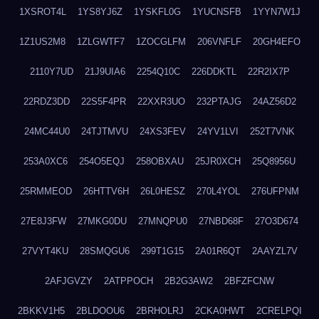
1XSROT4L
1YS8YJ6Z
1YSKFL0G
1YUCNSFB
1YYN7W1J
1Z1US2M8
1ZLGWTF7
1ZOCGLFM
206VNFLF
20GH4EFO
2110Y7UD
21J9UIA6
2254Q10C
226DDKTL
22R2IX7P
22RDZ3DD
22S5F4PR
22XXR3UO
232PTAJG
24AZ56D2
24MC44U0
24TJTMVU
24XS3FEV
24YV1LVI
252T7VNK
253A0XC6
254O5EQJ
258OBXAU
25JR0XCH
25Q8956U
25RMMEOD
26HTTV6H
26L0HESZ
270L4YOL
276UFPNM
27E8J3FW
27MKG0DU
27MNQPU0
27NBD68F
27O3D674
27VYT4KU
28SMQGU6
299T1G15
2A01R6QT
2AAYZL7V
2AFJGVZY
2ATPPOCH
2B2G3AW2
2BFZFCNW
2BKKV1H5
2BLDOOU6
2BRHOLRJ
2CKA0HWT
2CRELPQI