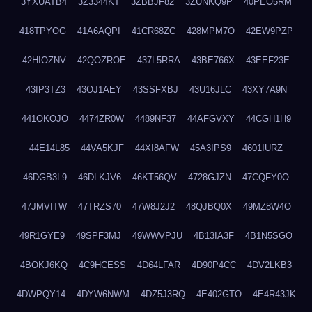
3YXUATB4
3Z3344KT
3ZBBJF82
3ZUNKQ9P
40PEO5RM
418TPYOG
41A6AQPI
41CR68ZC
428MPM7O
42EW9PZP
42HIOZNV
42QOZROE
437L5RRA
43BE766X
43EEF23E
43IP3TZ3
43OJ1AEY
43SSFXBJ
43U16JLC
43XY7A9N
441OKOJO
4474ZR0W
4489NF37
44AFGVXY
44CGH1H9
44E14L85
44VA5KJF
44XI8AFW
45A3IPS9
4601IURZ
46DGB3L9
46DLKJV6
46KT56QV
4728GJZN
47CQFY0O
47JMVITW
47TRZS70
47W8J2J2
48QJBQ0X
49MZ8W4O
49R1GYE9
49SPF3MJ
49WWVPJU
4B13IA3F
4B1N5SGO
4BOKJ6KQ
4C9HCESS
4D64LFAR
4D90P4CC
4DV2LKB3
4DWPQY14
4DYW6NWM
4DZ5J3RQ
4E402GTO
4E4R43JK