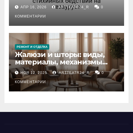
влияние анализа
АПР 16, 2026
ARTTEATR24_R
0
стихийных бедствий на
тезауруса
КОММЕНТАРИИ
РЕМОНТ И ОТДЕЛКА
Жалюзи и шторы: виды,
материалы, механизмы
управления и уход
НОЯ 12, 2025
ARTTEATR24_R
0
КОММЕНТАРИИ