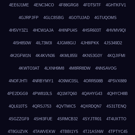
4EE6J1ME
4ENC34CO
4F88GRG8
4FDT5ITF
4GHTKFV1
4GJRPJFP
4GLC8SBG
4GOTUJAD
4GTUQOMS
4H5VY3Z1
4HCW1AJA
4HINPU4S
4HSR603T
4HVMV9QI
4I5H850W
4IL73M3I
4JGM8GIJ
4JH8IPKK
4JS349D2
4K2GFW1N
4K4KVN36
4KML855I
4KNS3G0Y
4KQJIFMI
4KWTO3AT
4LXNH9M8
4M8RR8DW
4NNSAVOG
4NOFJHTI
4NRBYMY1
4O9WC0SL
4ORR508B
4P5VX889
4PE2DGG9
4PW810LS
4Q1M7Q60
4QAHYG43
4QHYCH8B
4QL610TS
4QRSJ753
4QVTMIC5
4QXRDQN7
4S31TENQ
4SGZZGF9
4SHI3FUE
4SRMCB32
4SYJTR01
4T4UXTTO
4T8GUZVK
4TAWVEKW
4TBBI1Y5
4TJ1ASNW
4TPTYC45