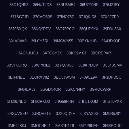
35O1QNFZ
36HUTLDS
36NU8MEJ
36U7Y0NR
376J215Y
377SG7JD
37CVGS0S
37IHO75D
37JQKID8
37X9FZP9
38J0SXQX
38NQ9PDV
38O70PCO
38QUD9KX
39D3U3A0
39LAIWA9
39LCYZRI
39MGWN55
39PXKH1B
3A43DKQP
3AGNJUCU
3ATCGY3X
3BKC9MX3
3BORDPAR
3BVH0QRQ
3BWP93L1
3BYQ70GJ
3C9KPDQV
3CL4BSMV
3EIFINEE
3EORXV8Z
3EQ3JWOM
3F09CZ9V
3F1DPDSC
3F84EALY
3GGDN4OR
3GKCN4NY
3GVOCWRP
3H28UNEO
3H92RKQ0
3HG56NHN
3HHJ1KQM
3HSTLPXX
3HSUVSEU
3JRQV2TE
3JX0QDYF
3LXYAX0G
3M0R5J0Y
3ME42K9J
3MOCREJ1
3MX1P1T9
3MYP6NEF
3N0IPODU