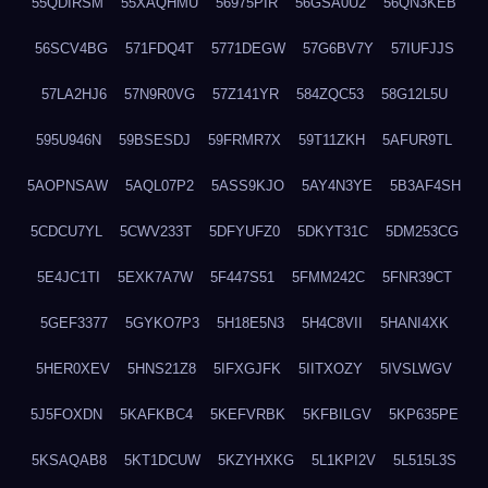
55QDIRSM
55XAQHMU
56975PIR
56GSA0U2
56QN3KEB
56SCV4BG
571FDQ4T
5771DEGW
57G6BV7Y
57IUFJJS
57LA2HJ6
57N9R0VG
57Z141YR
584ZQC53
58G12L5U
595U946N
59BSESDJ
59FRMR7X
59T11ZKH
5AFUR9TL
5AOPNSAW
5AQL07P2
5ASS9KJO
5AY4N3YE
5B3AF4SH
5CDCU7YL
5CWV233T
5DFYUFZ0
5DKYT31C
5DM253CG
5E4JC1TI
5EXK7A7W
5F447S51
5FMM242C
5FNR39CT
5GEF3377
5GYKO7P3
5H18E5N3
5H4C8VII
5HANI4XK
5HER0XEV
5HNS21Z8
5IFXGJFK
5IITXOZY
5IVSLWGV
5J5FOXDN
5KAFKBC4
5KEFVRBK
5KFBILGV
5KP635PE
5KSAQAB8
5KT1DCUW
5KZYHXKG
5L1KPI2V
5L515L3S