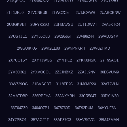
2T4QFIOC
2T8M8OOV
2TGAD2ZO
2TMUAAY5
2TOT3HO1
2TT1JPJ0
2TVCNBU8
2TWC2CET
2U1JCAWR
2UABCBNW
2UBGKVBI
2UFYK23Q
2UHBAVSU
2UT1DWVT
2VA5KTQ4
2VUSTJE1
2VY55Q8B
2W29565T
2W496244
2WADJS4M
2WGUIKKG
2WK2EL88
2WNPNKRH
2WV0ZHMD
2X7CQ1SY
2XYTJWGS
2Y7I1IC2
2YKK8NSK
2YT95AO1
2YV3O361
2YXVOCOL
2Z2JNBKZ
2ZAJL9NV
30D5VUM9
30W729OG
31BVSCBT
31L8FP95
31M0MR2X
32AT2VLN
32MATDBP
336RPFHA
33ANXYRH
33CR504T
33DY1V30
33T04ZZ0
3404O7P1
3478760D
34F92RUM
34HYUF3N
34Y7PBO1
357AGF1F
35AF37G3
35HVS0VG
35MJZMAN