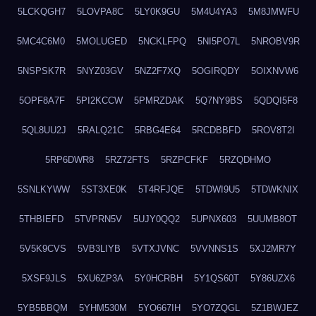
5LCKQGH7
5LOVPA8C
5LY0K9GU
5M4U4YA3
5M8JMWFU
5MC4C6M0
5MOLUGED
5NCKLFPQ
5NI5PO7L
5NROBV9R
5NSPSK7R
5NYZ03GV
5NZ2F7XQ
5OGIRQDY
5OIXNVW6
5OPF8A7F
5PI2KCCW
5PMRZDAK
5Q7NY9BS
5QDQI5F8
5QL8UU2J
5RALQ21C
5RBG4E64
5RCDBBFD
5ROV8T2I
5RP6DWR8
5RZ72FTS
5RZPCFKF
5RZQDHMO
5SNLKYWW
5ST3XE0K
5T4RFJQE
5TDWI9U5
5TDWKNIX
5THBIEFD
5TVPRN5V
5UJY0QQ2
5UPNX603
5UUMB8OT
5V5K9CVS
5VB3LIYB
5VTXJVNC
5VVNNS1S
5XJ2MR7Y
5XSF9JLS
5XU6ZP3A
5Y0HCRBH
5Y1QS60T
5Y86UZX6
5YB5BBQM
5YHM530M
5YO667IH
5YO7ZQGL
5Z1BWJEZ