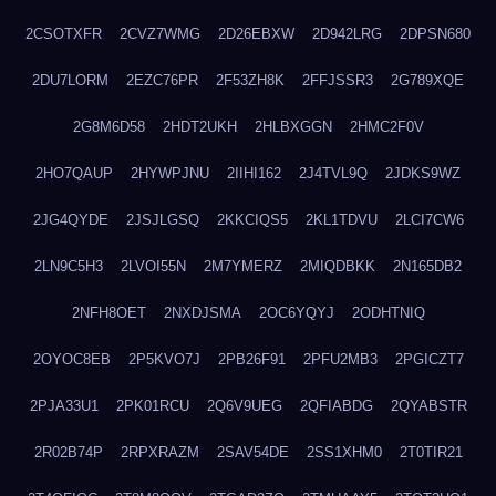
2CSOTXFR
2CVZ7WMG
2D26EBXW
2D942LRG
2DPSN680
2DU7LORM
2EZC76PR
2F53ZH8K
2FFJSSR3
2G789XQE
2G8M6D58
2HDT2UKH
2HLBXGGN
2HMC2F0V
2HO7QAUP
2HYWPJNU
2IIHI162
2J4TVL9Q
2JDKS9WZ
2JG4QYDE
2JSJLGSQ
2KKCIQS5
2KL1TDVU
2LCI7CW6
2LN9C5H3
2LVOI55N
2M7YMERZ
2MIQDBKK
2N165DB2
2NFH8OET
2NXDJSMA
2OC6YQYJ
2ODHTNIQ
2OYOC8EB
2P5KVO7J
2PB26F91
2PFU2MB3
2PGICZT7
2PJA33U1
2PK01RCU
2Q6V9UEG
2QFIABDG
2QYABSTR
2R02B74P
2RPXRAZM
2SAV54DE
2SS1XHM0
2T0TIR21