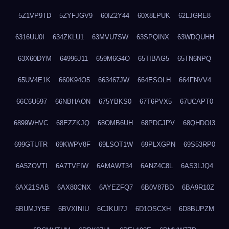
5Z1VP9TD
5ZYFJGV9
60IZ2Y44
60X8LPUK
62LJGRE8
6316UU0I
634ZKLU1
63MVU7SW
63SPQINX
63WDQUHH
63X60DYM
64996J11
659M6G4O
65TIBAG5
65TN6NPQ
65UV4E1K
660K94O5
663467JW
664ESOLH
664FNVV4
66C6U597
66NBHAON
675YBKS0
67T6PVX5
67UCAPT0
6899WHVC
68EZZKJQ
68OMB6UH
68PDCJPV
68QHDOI3
699GTUTR
69KWPV8F
69LSOT1W
69PLXGPN
69S53RP0
6A5ZOVTI
6A7TVFIW
6AMAWT34
6ANZ4C8L
6AS3LJQ4
6AX21SAB
6AX80CNX
6AYEZFQ7
6B0V87BD
6BA9R10Z
6BUMJY5E
6BVXINIU
6CJKUI7J
6D1OSCXH
6D8BUPZM