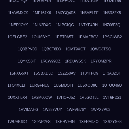
1KUC7YQ5
1KVUSEU1
1L0EECVC
1L92C1GM
1LO2KT45
1LVWMXC9
1MF16JX6
1MZGQ4D3
1N3AELFF
1N3R82X5
1NERJOY9
1NIN2DXO
1NIPGIQG
1NTYF4RH
1NZ06F8Q
1OELGBE2
1OUI6BYG
1PET0A5T
1PMAFB0V
1PSGIWB2
1Q3BPV0D
1QBCT8D3
1QMT9XGT
1QWO8TSQ
1QYKS8IF
1RCW99QZ
1RDUWSSK
1RYOMZPR
1SFXG5XT
1SSBXDLO
1SZ258AV
1T04TFO9
1T3A32QI
1TQ4XCLI
1URGFNU5
1USMDQTI
1USXOD9C
1UTQO46Q
1UXXH5X4
1V2M00OW
1VHOFJ5Z
1VLGOT3L
1VT6PD21
1VV8ZAHG
1W387VUY
1WFVB76Y
1WPX7P03
1WUHK6D4
1X9NP2FS
1XEHVF4N
1XFRA9ZO
1XS2YS68