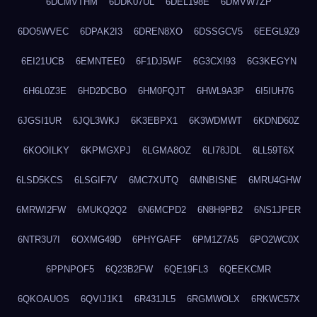
6DCMVTHM
6DDK07UL
6DEL198E
6DMVW7ZP
6DO5WVEC
6DPAK2I3
6DREN8XO
6DSSGCV5
6EEGL9Z9
6EI21UCB
6EMNTEE0
6F1DJ5WF
6G3CXI93
6G3KEGYN
6H6L0Z3E
6HD2DCBO
6HM0FQJT
6HWL9A3P
6I5IUH76
6JGSI1UR
6JQL3WKJ
6K3EBPX1
6K3WDMWT
6KDND60Z
6KOOILKY
6KPMGXPJ
6LGMA8OZ
6LI78JDL
6LL59T6X
6LSD5KCS
6LSGIF7V
6MC7XUTQ
6MNBISNE
6MRU4GHW
6MRWI2FW
6MUKQ2Q2
6N6MCPD2
6N8H9PB2
6NS1JPER
6NTR3U7I
6OXMG49D
6PHYGAFF
6PM1Z7A5
6PO2WC0X
6PPNPOF5
6Q23B2FW
6QE19FL3
6QEEKCMR
6QKOAUOS
6QVIJ1K1
6R431JL5
6RGMWOLX
6RKWC57X