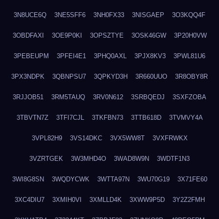
3N8UCE6Q
3NE5SFF6
3NH0FX33
3NISGAEP
3O3KQQ4F
3OBDFAXI
3OE9P0KI
3OPSZTYE
3OSK46GW
3P20H0VW
3PEBEUPM
3PFEI4E1
3PHQ0AXL
3PJX8KV3
3PWL81U6
3PX3NDPK
3QBNPSU7
3QPKYD3H
3R660UUO
3R8OBY8R
3RJJOB51
3RM5TAUQ
3RV0N612
3SRBQEDJ
3SXFZOBA
3TBVTN7Z
3TFI7CJL
3TKFBN73
3TTB618D
3TVMVY4A
3VPL82H9
3VS14DKC
3VX5WW8T
3VXFRWKX
3VZRTGEK
3W3MHD4O
3WAD8W9N
3WDTF1N3
3WI8G8SN
3WQDYCWK
3WTTA97N
3WU70G19
3X71FE60
3XC4DIU7
3XMIH0VI
3XMLLD4K
3XWW9P5D
3Y2Z2FMH