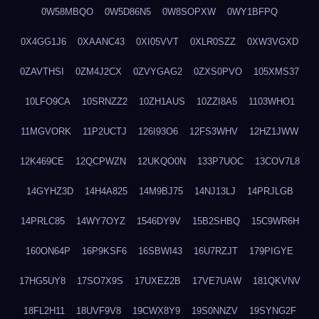
0W58MBQO
0W5D86N5
0W8SOPXW
0WY1BFPQ
0X4GG1J6
0XAANC43
0XI05VVT
0XLR0SZZ
0XW3VGXD
0ZAVTHSI
0ZM4J2CX
0ZVYGAG2
0ZXS0PVO
105XMS37
10LFO9CA
10SRNZZ2
10ZH1AUS
10ZZI8A5
1103WHO1
11MGVORK
11P2UCTJ
126I93O6
12FS3WHV
12HZ1JWW
12K469CE
12QCPWZN
12UKQO0N
133P7UOC
13COV7L8
14GYHZ3D
14H4A825
14M9BJ75
14NJ13LJ
14PRJLGB
14PRLC85
14WY7OYZ
1546DY9V
15B2SHBQ
15C9WR6H
160ON64P
16P9KSF6
16SBWI43
16U7RZJT
179PIGYE
17HG5UY8
17SO7X9S
17UXEZ2B
17VE7UAW
181QKVNV
18FL2H11
18UVF9V8
19CWX8Y9
19S0NNZV
19SYNG2F