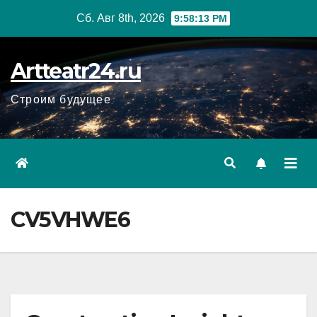
Перейти
Сб. Авг 8th, 2026
9:58:14 PM
к
содержанию
Artteatr24.ru
Строим будущее
CV5VHWE6