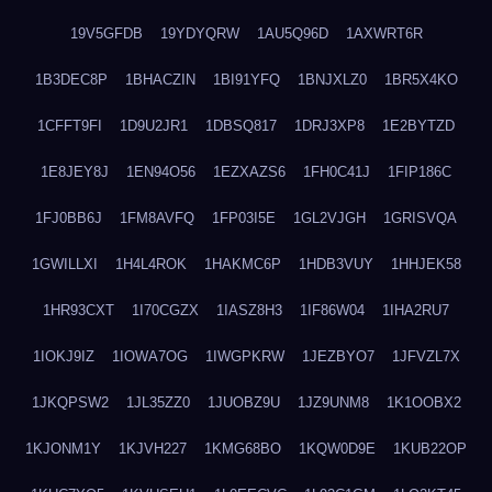
19V5GFDB
19YDYQRW
1AU5Q96D
1AXWRT6R
1B3DEC8P
1BHACZIN
1BI91YFQ
1BNJXLZ0
1BR5X4KO
1CFFT9FI
1D9U2JR1
1DBSQ817
1DRJ3XP8
1E2BYTZD
1E8JEY8J
1EN94O56
1EZXAZS6
1FH0C41J
1FIP186C
1FJ0BB6J
1FM8AVFQ
1FP03I5E
1GL2VJGH
1GRISVQA
1GWILLXI
1H4L4ROK
1HAKMC6P
1HDB3VUY
1HHJEK58
1HR93CXT
1I70CGZX
1IASZ8H3
1IF86W04
1IHA2RU7
1IOKJ9IZ
1IOWA7OG
1IWGPKRW
1JEZBYO7
1JFVZL7X
1JKQPSW2
1JL35ZZ0
1JUOBZ9U
1JZ9UNM8
1K1OOBX2
1KJONM1Y
1KJVH227
1KMG68BO
1KQW0D9E
1KUB22OP