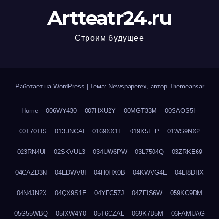
Artteatr24.ru
Строим будущее
Работает на WordPress
|
Тема: Newspaperex, автор
Themeansar
Home
006WY430
007HXU2Y
00MGT33M
00SAOS5H
00T70TIS
013UNCAI
0169XX1F
019K5LTP
01WS9NX2
023RN4UI
02SKVUL3
034UW6PW
03L7504Q
03ZRKE69
04CAZD3N
04EDWV8I
04H0HX0B
04KWVG4E
04LI8DHX
04N4JN2X
04QX9S1E
04YFC57J
04ZFIS6W
059KC9DM
05G55WBQ
05IXW4Y0
05T6CZAL
069K7D5M
06FAMUAG