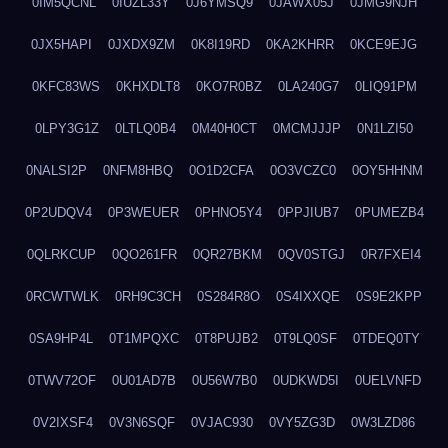
0IM5QCNL
0IUZL33Y
0J6YMSQ9
0JAWX05J
0JMG9NJH
0JX5HAPI
0JXDX9ZM
0K8I19RD
0KA2KHRR
0KCE9EJG
0KFC83WS
0KHXDLT8
0KO7R0BZ
0LA240G7
0LIQ91PM
0LPY3G1Z
0LTLQ0B4
0M40H0CT
0MCMJJJP
0N1LZI50
0NALSI2P
0NFM8HBQ
0O1D2CFA
0O3VCZC0
0OY5HHNM
0P2UDQV4
0P3WEUER
0PHNO5Y4
0PPJIUB7
0PUMEZB4
0QLRKCUP
0QO261FR
0QR27BKM
0QV0STGJ
0R7FXEI4
0RCWTWLK
0RH9C3CH
0S284R8O
0S4IXXQE
0S9E2KPP
0SA9HP4L
0T1MPQXC
0T8PUJB2
0T9LQ0SF
0TDEQ0TY
0TWV72OF
0U01AD7B
0U56W7B0
0UDKWD5I
0UELVNFD
0V2IXSF4
0V3N6SQF
0VJAC930
0VY5ZG3D
0W3LZD86