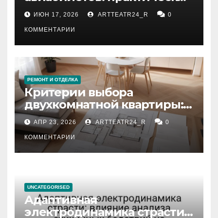
рекомендации
ИЮН 17, 2026
ARTTEATR24_R
0
КОММЕНТАРИИ
РЕМОНТ И ОТДЕЛКА
Критерии выбора
двухкомнатной квартиры:
планировка, площадь,
АПР 23, 2026
ARTTEATR24_R
0
состояние и документация
КОММЕНТАРИИ
UNCATEGORISED
Адаптивная
электродинамика страсти: