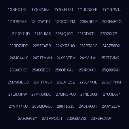
1XSROT4L
1YS8YJ6Z
1YSKFL0G
1YUCNSFB
1YYN7W1J
1Z1US2M8
1ZLGWTF7
1ZOCGLFM
206VNFLF
20GH4EFO
2110Y7UD
21J9UIA6
2254Q10C
226DDKTL
22R2IX7P
22RDZ3DD
22S5F4PR
22XXR3UO
232PTAJG
24AZ56D2
24MC44U0
24TJTMVU
24XS3FEV
24YV1LVI
252T7VNK
253A0XC6
254O5EQJ
258OBXAU
25JR0XCH
25Q8956U
25RMMEOD
26HTTV6H
26L0HESZ
270L4YOL
276UFPNM
27E8J3FW
27MKG0DU
27MNQPU0
27NBD68F
27O3D674
27VYT4KU
28SMQGU6
299T1G15
2A01R6QT
2AAYZL7V
2AFJGVZY
2ATPPOCH
2B2G3AW2
2BFZFCNW