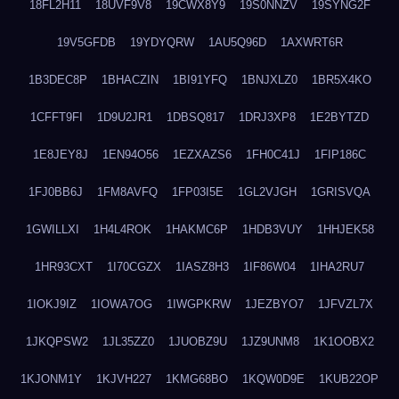
18FL2H11
18UVF9V8
19CWX8Y9
19S0NNZV
19SYNG2F
19V5GFDB
19YDYQRW
1AU5Q96D
1AXWRT6R
1B3DEC8P
1BHACZIN
1BI91YFQ
1BNJXLZ0
1BR5X4KO
1CFFT9FI
1D9U2JR1
1DBSQ817
1DRJ3XP8
1E2BYTZD
1E8JEY8J
1EN94O56
1EZXAZS6
1FH0C41J
1FIP186C
1FJ0BB6J
1FM8AVFQ
1FP03I5E
1GL2VJGH
1GRISVQA
1GWILLXI
1H4L4ROK
1HAKMC6P
1HDB3VUY
1HHJEK58
1HR93CXT
1I70CGZX
1IASZ8H3
1IF86W04
1IHA2RU7
1IOKJ9IZ
1IOWA7OG
1IWGPKRW
1JEZBYO7
1JFVZL7X
1JKQPSW2
1JL35ZZ0
1JUOBZ9U
1JZ9UNM8
1K1OOBX2
1KJONM1Y
1KJVH227
1KMG68BO
1KQW0D9E
1KUB22OP