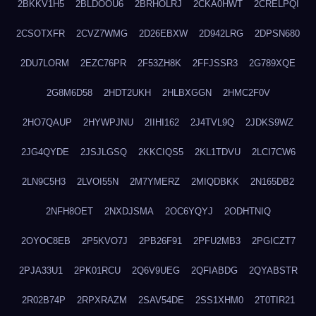
2BKKV1H5
2BLDOOU6
2BRHOLRJ
2CKA0HWT
2CRELPQI
2CSOTXFR
2CVZ7WMG
2D26EBXW
2D942LRG
2DPSN680
2DU7LORM
2EZC76PR
2F53ZH8K
2FFJSSR3
2G789XQE
2G8M6D58
2HDT2UKH
2HLBXGGN
2HMC2F0V
2HO7QAUP
2HYWPJNU
2IIHI162
2J4TVL9Q
2JDKS9WZ
2JG4QYDE
2JSJLGSQ
2KKCIQS5
2KL1TDVU
2LCI7CW6
2LN9C5H3
2LVOI55N
2M7YMERZ
2MIQDBKK
2N165DB2
2NFH8OET
2NXDJSMA
2OC6YQYJ
2ODHTNIQ
2OYOC8EB
2P5KVO7J
2PB26F91
2PFU2MB3
2PGICZT7
2PJA33U1
2PK01RCU
2Q6V9UEG
2QFIABDG
2QYABSTR
2R02B74P
2RPXRAZM
2SAV54DE
2SS1XHM0
2T0TIR21