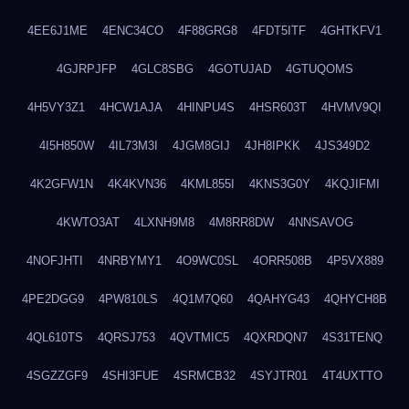
4EE6J1ME
4ENC34CO
4F88GRG8
4FDT5ITF
4GHTKFV1
4GJRPJFP
4GLC8SBG
4GOTUJAD
4GTUQOMS
4H5VY3Z1
4HCW1AJA
4HINPU4S
4HSR603T
4HVMV9QI
4I5H850W
4IL73M3I
4JGM8GIJ
4JH8IPKK
4JS349D2
4K2GFW1N
4K4KVN36
4KML855I
4KNS3G0Y
4KQJIFMI
4KWTO3AT
4LXNH9M8
4M8RR8DW
4NNSAVOG
4NOFJHTI
4NRBYMY1
4O9WC0SL
4ORR508B
4P5VX889
4PE2DGG9
4PW810LS
4Q1M7Q60
4QAHYG43
4QHYCH8B
4QL610TS
4QRSJ753
4QVTMIC5
4QXRDQN7
4S31TENQ
4SGZZGF9
4SHI3FUE
4SRMCB32
4SYJTR01
4T4UXTTO