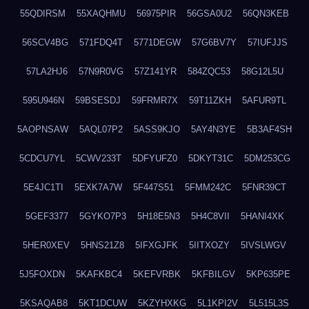
55QDIRSM
55XAQHMU
56975PIR
56GSA0U2
56QN3KEB
56SCV4BG
571FDQ4T
5771DEGW
57G6BV7Y
57IUFJJS
57LA2HJ6
57N9R0VG
57Z141YR
584ZQC53
58G12L5U
595U946N
59BSESDJ
59FRMR7X
59T11ZKH
5AFUR9TL
5AOPNSAW
5AQL07P2
5ASS9KJO
5AY4N3YE
5B3AF4SH
5CDCU7YL
5CWV233T
5DFYUFZ0
5DKYT31C
5DM253CG
5E4JC1TI
5EXK7A7W
5F447S51
5FMM242C
5FNR39CT
5GEF3377
5GYKO7P3
5H18E5N3
5H4C8VII
5HANI4XK
5HER0XEV
5HNS21Z8
5IFXGJFK
5IITXOZY
5IVSLWGV
5J5FOXDN
5KAFKBC4
5KEFVRBK
5KFBILGV
5KP635PE
5KSAQAB8
5KT1DCUW
5KZYHXKG
5L1KPI2V
5L515L3S