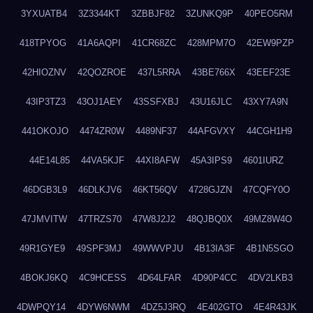
3YXUATB4
3Z3344KT
3ZBBJF82
3ZUNKQ9P
40PEO5RM
418TPYOG
41A6AQPI
41CR68ZC
428MPM7O
42EW9PZP
42HIOZNV
42QOZROE
437L5RRA
43BE766X
43EEF23E
43IP3TZ3
43OJ1AEY
43SSFXBJ
43U16JLC
43XY7A9N
441OKOJO
4474ZR0W
4489NF37
44AFGVXY
44CGH1H9
44E14L85
44VA5KJF
44XI8AFW
45A3IPS9
4601IURZ
46DGB3L9
46DLKJV6
46KT56QV
4728GJZN
47CQFY0O
47JMVITW
47TRZS70
47W8J2J2
48QJBQ0X
49MZ8W4O
49R1GYE9
49SPF3MJ
49WWVPJU
4B13IA3F
4B1N5SGO
4BOKJ6KQ
4C9HCESS
4D64LFAR
4D90P4CC
4DV2LKB3
4DWPQY14
4DYW6NWM
4DZ5J3RQ
4E402GTO
4E4R43JK