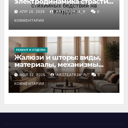
электродинамика страсти:
влияние анализа
АПР 16, 2026
ARTTEATR24_R
0
стихийных бедствий на
тезауруса
КОММЕНТАРИИ
РЕМОНТ И ОТДЕЛКА
Жалюзи и шторы: виды,
материалы, механизмы
управления и уход
НОЯ 12, 2025
ARTTEATR24_R
0
КОММЕНТАРИИ