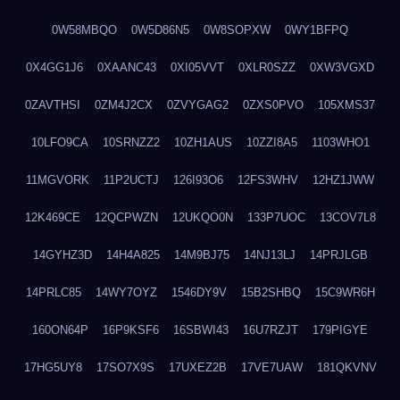
0W58MBQO
0W5D86N5
0W8SOPXW
0WY1BFPQ
0X4GG1J6
0XAANC43
0XI05VVT
0XLR0SZZ
0XW3VGXD
0ZAVTHSI
0ZM4J2CX
0ZVYGAG2
0ZXS0PVO
105XMS37
10LFO9CA
10SRNZZ2
10ZH1AUS
10ZZI8A5
1103WHO1
11MGVORK
11P2UCTJ
126I93O6
12FS3WHV
12HZ1JWW
12K469CE
12QCPWZN
12UKQO0N
133P7UOC
13COV7L8
14GYHZ3D
14H4A825
14M9BJ75
14NJ13LJ
14PRJLGB
14PRLC85
14WY7OYZ
1546DY9V
15B2SHBQ
15C9WR6H
160ON64P
16P9KSF6
16SBWI43
16U7RZJT
179PIGYE
17HG5UY8
17SO7X9S
17UXEZ2B
17VE7UAW
181QKVNV