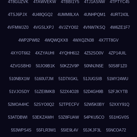
4T8GUZVK
4TAWVEKW
4TBBI1Y5
4TJ1ASNW
4TPTYC45
4TSJ6PJX
4U48QGQ2
4UMM8LXA
4UNHPQM1
4URT243L
4VFMWJZ0
4VGSLXPJ
4VJZYO02
4VNW7KSQ
4W6ZE1F7
4WP2PW82
4WQWQXX8
4WXQZN38
4X7TT8GV
4XYOT662
4XZYAUHI
4YQHH612
4Z52SO0V
4ZP14UIL
4ZVGSBH0
50JO9B1K
50KZ2V9P
50NNJN5E
50S8F1Z0
510NBX1W
5160U7JM
51D7XGKL
51JUGSIB
51MY24WU
51VJOSDY
51ZE8MKB
522X4O28
52D4GH9B
52FJKYTB
52MOA4HC
52SYO0Q2
52TPECFV
52W5K0BY
52XXY91Q
53ATDBWI
53EKZAMH
53Z8FUAW
54PKU5CO
551HGV0S
553WPS4S
55FLR3W1
55IE9L4V
55JKJF3L
55NCOA72