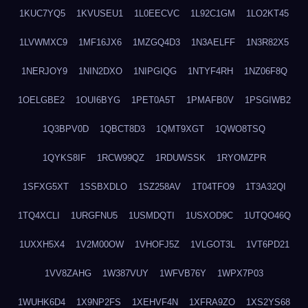
1KUC7YQ5
1KVUSEU1
1L0EECVC
1L92C1GM
1LO2KT45
1LVWMXC9
1MF16JX6
1MZGQ4D3
1N3AELFF
1N3R82X5
1NERJOY9
1NIN2DXO
1NIPGIQG
1NTYF4RH
1NZ06F8Q
1OELGBE2
1OUI6BYG
1PET0A5T
1PMAFB0V
1PSGIWB2
1Q3BPV0D
1QBCT8D3
1QMT9XGT
1QWO8TSQ
1QYKS8IF
1RCW99QZ
1RDUWSSK
1RYOMZPR
1SFXG5XT
1SSBXDLO
1SZ258AV
1T04TFO9
1T3A32QI
1TQ4XCLI
1URGFNU5
1USMDQTI
1USXOD9C
1UTQO46Q
1UXXH5X4
1V2M00OW
1VHOFJ5Z
1VLGOT3L
1VT6PD21
1VV8ZAHG
1W387VUY
1WFVB76Y
1WPX7P03
1WUHK6D4
1X9NP2FS
1XEHVF4N
1XFRA9ZO
1XS2YS68