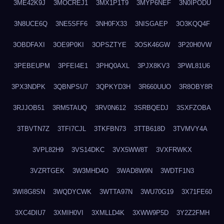
3ME42K9J
3MOCREJ1
3MX1P1T9
3MYP6NEF
3N0IPODU
3N8UCE6Q
3NE5SFF6
3NH0FX33
3NISGAEP
3O3KQQ4F
3OBDFAXI
3OE9P0KI
3OPSZTYE
3OSK46GW
3P20H0VW
3PEBEUPM
3PFEI4E1
3PHQ0AXL
3PJX8KV3
3PWL81U6
3PX3NDPK
3QBNPSU7
3QPKYD3H
3R660UUO
3R8OBY8R
3RJJOB51
3RM5TAUQ
3RV0N612
3SRBQEDJ
3SXFZOBA
3TBVTN7Z
3TFI7CJL
3TKFBN73
3TTB618D
3TVMVY4A
3VPL82H9
3VS14DKC
3VX5WW8T
3VXFRWKX
3VZRTGEK
3W3MHD4O
3WAD8W9N
3WDTF1N3
3WI8G8SN
3WQDYCWK
3WTTA97N
3WU70G19
3X71FE60
3XC4DIU7
3XMIH0VI
3XMLLD4K
3XWW9P5D
3Y2Z2FMH