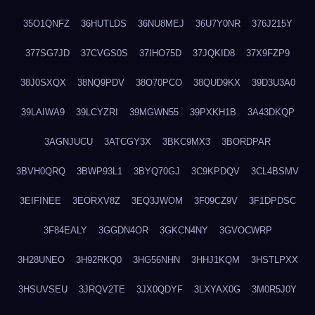
35O1QNFZ
36HUTLDS
36NU8MEJ
36U7Y0NR
376J215Y
377SG7JD
37CVGS0S
37IHO75D
37JQKID8
37X9FZP9
38J0SXQX
38NQ9PDV
38O70PCO
38QUD9KX
39D3U3A0
39LAIWA9
39LCYZRI
39MGWN55
39PXKH1B
3A43DKQP
3AGNJUCU
3ATCGY3X
3BKC9MX3
3BORDPAR
3BVH0QRQ
3BWP93L1
3BYQ70GJ
3C9KPDQV
3CL4BSMV
3EIFINEE
3EORXV8Z
3EQ3JWOM
3F09CZ9V
3F1DPDSC
3F84EALY
3GGDN4OR
3GKCN4NY
3GVOCWRP
3H28UNEO
3H92RKQ0
3HG56NHN
3HHJ1KQM
3HSTLPXX
3HSUVSEU
3JRQV2TE
3JX0QDYF
3LXYAX0G
3M0R5J0Y