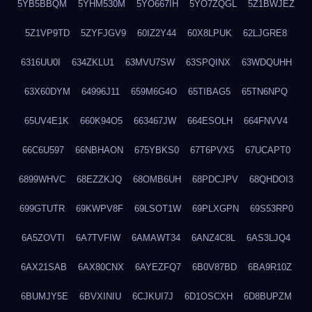
5YB5BBQM
5YHM530M
5YO667IH
5YO7ZQGL
5Z1BWJEZ
5Z1VP9TD
5ZYFJGV9
60IZ2Y44
60X8LPUK
62LJGRE8
6316UU0I
634ZKLU1
63MVU7SW
63SPQINX
63WDQUHH
63X60DYM
64996J11
659M6G4O
65TIBAG5
65TN6NPQ
65UV4E1K
660K94O5
663467JW
664ESOLH
664FNVV4
66C6U597
66NBHAON
675YBKS0
67T6PVX5
67UCAPT0
6899WHVC
68EZZKJQ
68OMB6UH
68PDCJPV
68QHDOI3
699GTUTR
69KWPV8F
69LSOT1W
69PLXGPN
69S53RP0
6A5ZOVTI
6A7TVFIW
6AMAWT34
6ANZ4C8L
6AS3LJQ4
6AX21SAB
6AX80CNX
6AYEZFQ7
6B0V87BD
6BA9R10Z
6BUMJY5E
6BVXINIU
6CJKUI7J
6D1OSCXH
6D8BUPZM