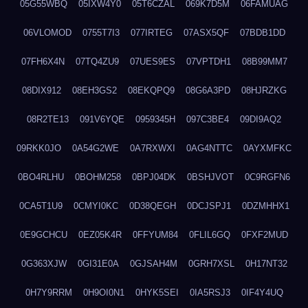
05G55WBQ
05IXW4Y0
05T6CZAL
069K7D5M
06FAMUAG
06VLOMOD
0755T7I3
077IRTEG
07ASX5QF
07BDB1DD
07FH6X4N
07TQ4ZU9
07UES9ES
07VPTDH1
08B99MM7
08DIX912
08EH3GS2
08EKQPQ9
08G6A3PD
08HJRZKG
08R2TE13
091V6YQE
0959345H
097C3BE4
09DI9AQ2
09RKK0JO
0A54G2WE
0A7RXWXI
0AG4NTTC
0AYXMFKC
0BO4RLHU
0BOHM258
0BPJ04DK
0BSHJVOT
0C9RGFN6
0CA5T1U9
0CMYI0KC
0D38QEGH
0DCJSPJ1
0DZMHHX1
0E9GCHCU
0EZ05K4R
0FFYUM84
0FLIL6GQ
0FXF2MUD
0G363XJW
0GI31E0A
0GJSAH4M
0GRH7XSL
0H17NT32
0H7Y9RRM
0H9OI0N1
0HYK5SEI
0IA5RSJ3
0IF4Y4UQ