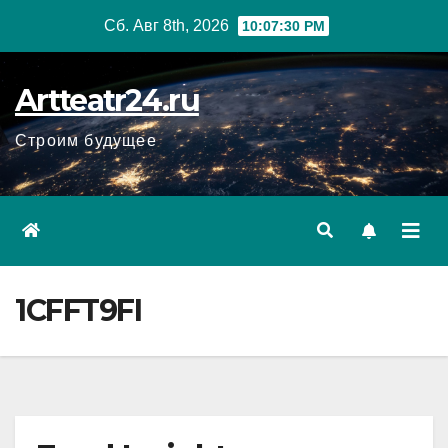
Перейти
Сб. Авг 8th, 2026
10:07:31 PM
к
содержанию
Artteatr24.ru
Строим будущее
1CFFT9FI