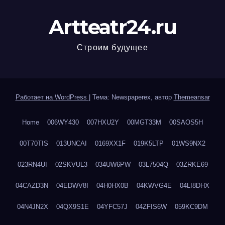
Artteatr24.ru
Строим будущее
Работает на WordPress
|
Тема: Newspaperex, автор
Themeansar
Home
006WY430
007HXU2Y
00MGT33M
00SAOS5H
00T70TIS
013UNCAI
0169XX1F
019K5LTP
01WS9NX2
023RN4UI
02SKVUL3
034UW6PW
03L7504Q
03ZRKE69
04CAZD3N
04EDWV8I
04H0HX0B
04KWVG4E
04LI8DHX
04N4JN2X
04QX9S1E
04YFC57J
04ZFIS6W
059KC9DM