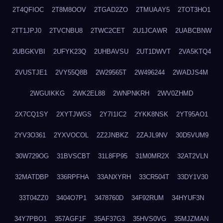
2T4QFIOC
2T8M8OOV
2TGAD2ZO
2TMUAAY5
2TOT3HO1
2TT1JPJ0
2TVCNBU8
2TWC2CET
2U1JCAWR
2UABCBNW
2UBGKVBI
2UFYK23Q
2UHBAVSU
2UT1DWVT
2VA5KTQ4
2VUSTJE1
2VY55Q8B
2W29565T
2W496244
2WADJS4M
2WGUIKKG
2WK2EL88
2WNPNKRH
2WV0ZHMD
2X7CQ1SY
2XYTJWGS
2Y7I1IC2
2YKK8NSK
2YT95AO1
2YV3O361
2YXVOCOL
2Z2JNBKZ
2ZAJL9NV
30D5VUM9
30W729OG
31BVSCBT
31L8FP95
31M0MR2X
32AT2VLN
32MATDBP
336RPFHA
33ANXYRH
33CR504T
33DY1V30
33T04ZZ0
3404O7P1
3478760D
34F92RUM
34HYUF3N
34Y7PBO1
357AGF1F
35AF37G3
35HVS0VG
35MJZMAN