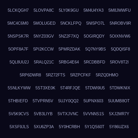
5LCKQGH7
5LOVPA8C
5LY0K9GU
5M4U4YA3
5M8JMWFU
5MC4C6M0
5MOLUGED
5NCKLFPQ
5NI5PO7L
5NROBV9R
5NSPSK7R
5NYZ03GV
5NZ2F7XQ
5OGIRQDY
5OIXNVW6
5OPF8A7F
5PI2KCCW
5PMRZDAK
5Q7NY9BS
5QDQI5F8
5QL8UU2J
5RALQ21C
5RBG4E64
5RCDBBFD
5ROV8T2I
5RP6DWR8
5RZ72FTS
5RZPCFKF
5RZQDHMO
5SNLKYWW
5ST3XE0K
5T4RFJQE
5TDWI9U5
5TDWKNIX
5THBIEFD
5TVPRN5V
5UJY0QQ2
5UPNX603
5UUMB8OT
5V5K9CVS
5VB3LIYB
5VTXJVNC
5VVNNS1S
5XJ2MR7Y
5XSF9JLS
5XU6ZP3A
5Y0HCRBH
5Y1QS60T
5Y86UZX6