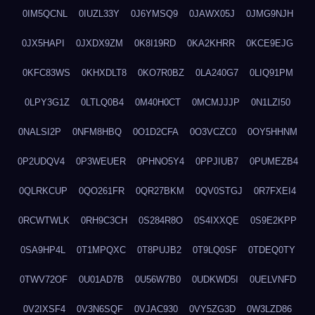
0IM5QCNL
0IUZL33Y
0J6YMSQ9
0JAWX05J
0JMG9NJH
0JX5HAPI
0JXDX9ZM
0K8I19RD
0KA2KHRR
0KCE9EJG
0KFC83WS
0KHXDLT8
0KO7R0BZ
0LA240G7
0LIQ91PM
0LPY3G1Z
0LTLQ0B4
0M40H0CT
0MCMJJJP
0N1LZI50
0NALSI2P
0NFM8HBQ
0O1D2CFA
0O3VCZC0
0OY5HHNM
0P2UDQV4
0P3WEUER
0PHNO5Y4
0PPJIUB7
0PUMEZB4
0QLRKCUP
0QO261FR
0QR27BKM
0QV0STGJ
0R7FXEI4
0RCWTWLK
0RH9C3CH
0S284R8O
0S4IXXQE
0S9E2KPP
0SA9HP4L
0T1MPQXC
0T8PUJB2
0T9LQ0SF
0TDEQ0TY
0TWV72OF
0U01AD7B
0U56W7B0
0UDKWD5I
0UELVNFD
0V2IXSF4
0V3N6SQF
0VJAC930
0VY5ZG3D
0W3LZD86