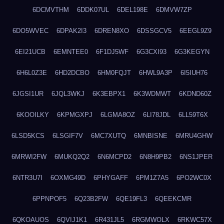
6DCMVTHM
6DDK07UL
6DEL198E
6DMVW7ZP
6DO5WVEC
6DPAK2I3
6DREN8XO
6DSSGCV5
6EEGL9Z9
6EI21UCB
6EMNTEE0
6F1DJ5WF
6G3CXI93
6G3KEGYN
6H6L0Z3E
6HD2DCBO
6HM0FQJT
6HWL9A3P
6I5IUH76
6JGSI1UR
6JQL3WKJ
6K3EBPX1
6K3WDMWT
6KDND60Z
6KOOILKY
6KPMGXPJ
6LGMA8OZ
6LI78JDL
6LL59T6X
6LSD5KCS
6LSGIF7V
6MC7XUTQ
6MNBISNE
6MRU4GHW
6MRWI2FW
6MUKQ2Q2
6N6MCPD2
6N8H9PB2
6NS1JPER
6NTR3U7I
6OXMG49D
6PHYGAFF
6PM1Z7A5
6PO2WC0X
6PPNPOF5
6Q23B2FW
6QE19FL3
6QEEKCMR
6QKOAUOS
6QVIJ1K1
6R431JL5
6RGMWOLX
6RKWC57X