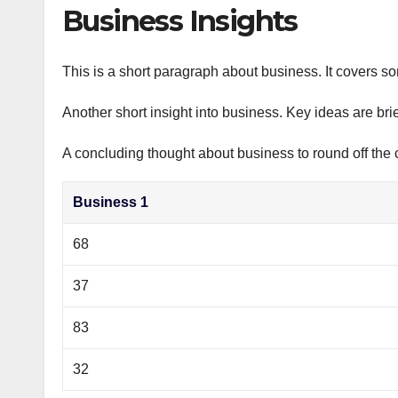
р
Business Insights
p
а
p
в
This is a short paragraph about business. It covers s
и
Another short insight into business. Key ideas are bri
т
ь
A concluding thought about business to round off the 
Business 1
68
37
83
32