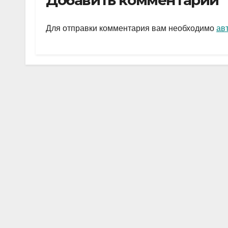
Добавить комментарий
gr
s
а
a
A
в
Для отправки комментария вам необходимо
ав
m
p
и
p
ть