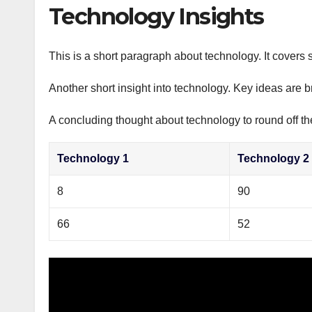
р
Technology Insights
p
а
p
в
This is a short paragraph about technology. It covers 
и
Another short insight into technology. Key ideas are b
т
ь
A concluding thought about technology to round off th
Technology 1
Technology 2
8
90
66
52