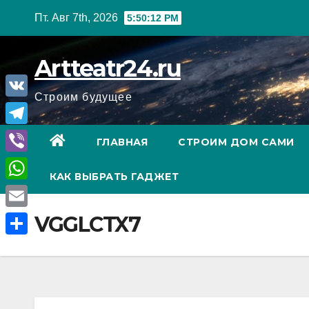
Перейти
Пт. Авг 7th, 2026
5:50:13 PM
к
содержанию
Artteatr24.ru
Строим будущее
V
K
T
ГЛАВНАЯ
СТРОИМ ДОМ САМИ
e
V
КАК ВЫБРАТЬ ГАДЖЕТ
l
i
W
e
b
h
E
VGGLCTX7
g
e
a
m
r
О
r
t
a
a
т
s
i
m
п
A
l