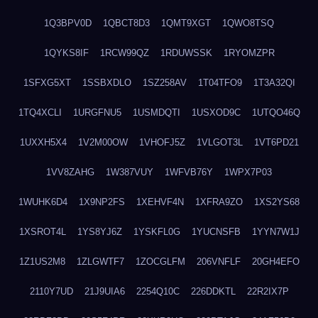
1Q3BPV0D
1QBCT8D3
1QMT9XGT
1QWO8TSQ
1QYKS8IF
1RCW99QZ
1RDUWSSK
1RYOMZPR
1SFXG5XT
1SSBXDLO
1SZ258AV
1T04TFO9
1T3A32QI
1TQ4XCLI
1URGFNU5
1USMDQTI
1USXOD9C
1UTQO46Q
1UXXH5X4
1V2M00OW
1VHOFJ5Z
1VLGOT3L
1VT6PD21
1VV8ZAHG
1W387VUY
1WFVB76Y
1WPX7P03
1WUHK6D4
1X9NP2FS
1XEHVF4N
1XFRA9ZO
1XS2YS68
1XSROT4L
1YS8YJ6Z
1YSKFL0G
1YUCNSFB
1YYN7W1J
1Z1US2M8
1ZLGWTF7
1ZOCGLFM
206VNFLF
20GH4EFO
2110Y7UD
21J9UIA6
2254Q10C
226DDKTL
22R2IX7P