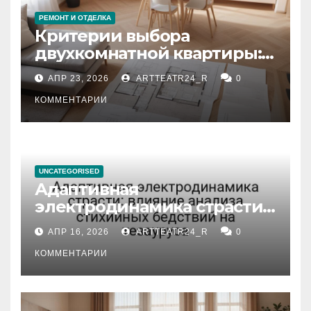
РЕМОНТ И ОТДЕЛКА
Критерии выбора
двухкомнатной квартиры:
планировка, площадь,
АПР 23, 2026
ARTTEATR24_R
0
состояние и документация
КОММЕНТАРИИ
UNCATEGORISED
Адаптивная
электродинамика страсти:
влияние анализа
АПР 16, 2026
ARTTEATR24_R
0
стихийных бедствий на
тезауруса
КОММЕНТАРИИ