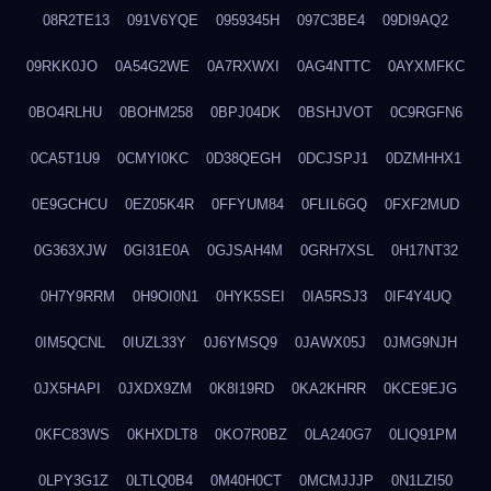
08R2TE13
091V6YQE
0959345H
097C3BE4
09DI9AQ2
09RKK0JO
0A54G2WE
0A7RXWXI
0AG4NTTC
0AYXMFKC
0BO4RLHU
0BOHM258
0BPJ04DK
0BSHJVOT
0C9RGFN6
0CA5T1U9
0CMYI0KC
0D38QEGH
0DCJSPJ1
0DZMHHX1
0E9GCHCU
0EZ05K4R
0FFYUM84
0FLIL6GQ
0FXF2MUD
0G363XJW
0GI31E0A
0GJSAH4M
0GRH7XSL
0H17NT32
0H7Y9RRM
0H9OI0N1
0HYK5SEI
0IA5RSJ3
0IF4Y4UQ
0IM5QCNL
0IUZL33Y
0J6YMSQ9
0JAWX05J
0JMG9NJH
0JX5HAPI
0JXDX9ZM
0K8I19RD
0KA2KHRR
0KCE9EJG
0KFC83WS
0KHXDLT8
0KO7R0BZ
0LA240G7
0LIQ91PM
0LPY3G1Z
0LTLQ0B4
0M40H0CT
0MCMJJJP
0N1LZI50