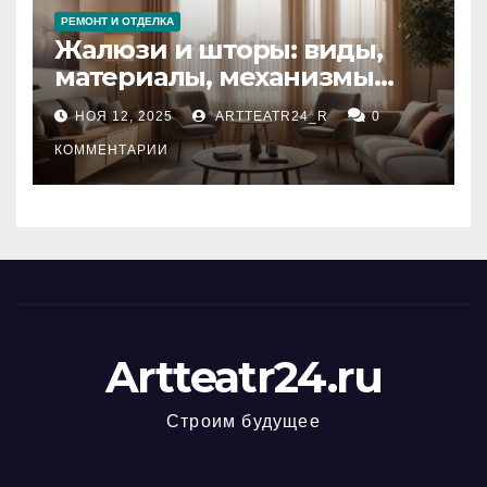
РЕМОНТ И ОТДЕЛКА
Жалюзи и шторы: виды,
материалы, механизмы
управления и уход
НОЯ 12, 2025
ARTTEATR24_R
0
КОММЕНТАРИИ
Artteatr24.ru
Строим будущее