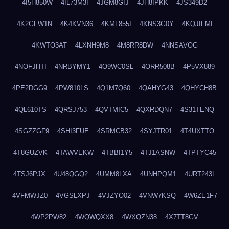
4I5H850W
4IL73M3I
4JGM8GIJ
4JH8IPKK
4JS349D2
4K2GFW1N
4K4KVN36
4KML855I
4KNS3G0Y
4KQJIFMI
4KWTO3AT
4LXNH9M8
4M8RR8DW
4NNSAVOG
4NOFJHTI
4NRBYMY1
4O9WC0SL
4ORR508B
4P5VX889
4PE2DGG9
4PW810LS
4Q1M7Q60
4QAHYG43
4QHYCH8B
4QL610TS
4QRSJ753
4QVTMIC5
4QXRDQN7
4S31TENQ
4SGZZGF9
4SHI3FUE
4SRMCB32
4SYJTR01
4T4UXTTO
4T8GUZVK
4TAWVEKW
4TBBI1Y5
4TJ1ASNW
4TPTYC45
4TSJ6PJX
4U48QGQ2
4UMM8LXA
4UNHPQM1
4URT243L
4VFMWJZ0
4VGSLXPJ
4VJZYO02
4VNW7KSQ
4W6ZE1F7
4WP2PW82
4WQWQXX8
4WXQZN38
4X7TT8GV