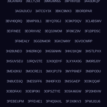
39LAIWA9
39LCYZRI
39MGWN55
39PXKH1B
3A43DKQP
3AGNJUCU
3ATCGY3X
3BKC9MX3
3BORDPAR
3BVH0QRQ
3BWP93L1
3BYQ70GJ
3C9KPDQV
3CL4BSMV
3EIFINEE
3EORXV8Z
3EQ3JWOM
3F09CZ9V
3F1DPDSC
3F84EALY
3GGDN4OR
3GKCN4NY
3GVOCWRP
3H28UNEO
3H92RKQ0
3HG56NHN
3HHJ1KQM
3HSTLPXX
3HSUVSEU
3JRQV2TE
3JX0QDYF
3LXYAX0G
3M0R5J0Y
3ME42K9J
3MOCREJ1
3MX1P1T9
3MYP6NEF
3N0IPODU
3N8UCE6Q
3NE5SFF6
3NH0FX33
3NISGAEP
3O3KQQ4F
3OBDFAXI
3OE9P0KI
3OPSZTYE
3OSK46GW
3P20H0VW
3PEBEUPM
3PFEI4E1
3PHQ0AXL
3PJX8KV3
3PWL81U6