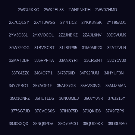
2WGUIKKG
2WK2EL88
2WNPNKRH
2WV0ZHMD
2X7CQ1SY
2XYTJWGS
2Y7I1IC2
2YKK8NSK
2YT95AO1
2YV3O361
2YXVOCOL
2Z2JNBKZ
2ZAJL9NV
30D5VUM9
30W729OG
31BVSCBT
31L8FP95
31M0MR2X
32AT2VLN
32MATDBP
336RPFHA
33ANXYRH
33CR504T
33DY1V30
33T04ZZ0
3404O7P1
3478760D
34F92RUM
34HYUF3N
34Y7PBO1
357AGF1F
35AF37G3
35HVS0VG
35MJZMAN
35O1QNFZ
36HUTLDS
36NU8MEJ
36U7Y0NR
376J215Y
377SG7JD
37CVGS0S
37IHO75D
37JQKID8
37X9FZP9
38J0SXQX
38NQ9PDV
38O70PCO
38QUD9KX
39D3U3A0