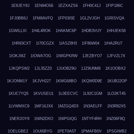
1E8JEY8J
1EN94O56
1EZXAZS6
1FH0C41J
1FIP186C
1FJ0BB6J
1FM8AVFQ
1FP03I5E
1GL2VJGH
1GRISVQA
1GWILLXI
1H4L4ROK
1HAKMC6P
1HDB3VUY
1HHJEK58
1HR93CXT
1I70CGZX
1IASZ8H3
1IF86W04
1IHA2RU7
1IOKJ9IZ
1IOWA7OG
1IWGPKRW
1JEZBYO7
1JFVZL7X
1JKQPSW2
1JL35ZZ0
1JUOBZ9U
1JZ9UNM8
1K1OOBX2
1KJONM1Y
1KJVH227
1KMG68BO
1KQW0D9E
1KUB22OP
1KUC7YQ5
1KVUSEU1
1L0EECVC
1L92C1GM
1LO2KT45
1LVWMXC9
1MF16JX6
1MZGQ4D3
1N3AELFF
1N3R82X5
1NERJOY9
1NIN2DXO
1NIPGIQG
1NTYF4RH
1NZ06F8Q
1OELGBE2
1OUI6BYG
1PET0A5T
1PMAFB0V
1PSGIWB2