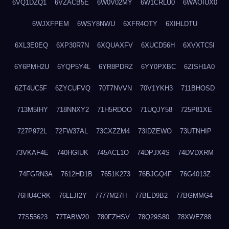
6VQ1DZQ1
6VZACB5E
6W0V02MY
6W1CRLU0
6WAOIUX0
6WJXFPEM
6WSY8NWU
6XFR4OTY
6XIHLDTU
6XL3E0EQ
6XP30R7N
6XQUAXFV
6XUCD56H
6XVXTC5I
6Y6PMH2U
6YQP5Y4L
6YR8PDRZ
6YY0PXBC
6ZISH1A0
6ZT4UC5F
6ZYCUFVQ
70T7NVVN
70V1YKH3
711BHOSD
713M5IHY
718NNXY2
71H5RDOO
71UQJY58
725P81XE
727P972L
72FW37AL
73CXZZM4
73IDZEWO
73UTNHIP
73VKAF4E
740HGIUK
745ACL1O
74DPJX4S
74DVDXRM
74FGRN3A
7612HD1B
7651K273
76BJGQ4F
76G4013Z
76HU4CRK
76LLJI2Y
7777M27H
77BED9B2
77BGMMG4
77S55623
77TABW20
780FZHSV
78Q29S80
78XWEZ88