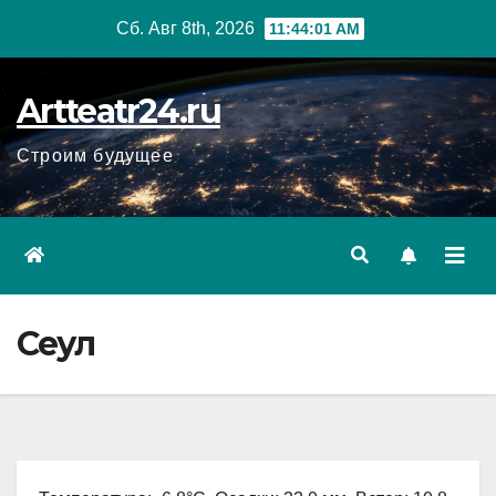
Перейти
Сб. Авг 8th, 2026
11:44:02 AM
к
содержанию
Artteatr24.ru
Строим будущее
Сеул