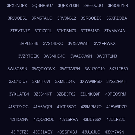
3PX3NDPK
3QBNPSU7
3QPKYD3H
3R660UUO
3R8OBY8R
3RJJOB51
3RM5TAUQ
3RV0N612
3SRBQEDJ
3SXFZOBA
3TBVTN7Z
3TFI7CJL
3TKFBN73
3TTB618D
3TVMVY4A
3VPL82H9
3VS14DKC
3VX5WW8T
3VXFRWKX
3VZRTGEK
3W3MHD4O
3WAD8W9N
3WDTF1N3
3WI8G8SN
3WQDYCWK
3WTTA97N
3WU70G19
3X71FE60
3XC4DIU7
3XMIH0VI
3XMLLD4K
3XWW9P5D
3Y2Z2FMH
3YXUATB4
3Z3344KT
3ZBBJF82
3ZUNKQ9P
40PEO5RM
418TPYOG
41A6AQPI
41CR68ZC
428MPM7O
42EW9PZP
42HIOZNV
42QOZROE
437L5RRA
43BE766X
43EEF23E
43IP3TZ3
43OJ1AEY
43SSFXBJ
43U16JLC
43XY7A9N