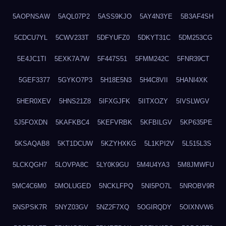
5AOPNSAW
5AQL07P2
5ASS9KJO
5AY4N3YE
5B3AF4SH
5CDCU7YL
5CWV233T
5DFYUFZ0
5DKYT31C
5DM253CG
5E4JC1TI
5EXK7A7W
5F447S51
5FMM242C
5FNR39CT
5GEF3377
5GYKO7P3
5H18E5N3
5H4C8VII
5HANI4XK
5HER0XEV
5HNS21Z8
5IFXGJFK
5IITXOZY
5IVSLWGV
5J5FOXDN
5KAFKBC4
5KEFVRBK
5KFBILGV
5KP635PE
5KSAQAB8
5KT1DCUW
5KZYHXKG
5L1KPI2V
5L515L3S
5LCKQGH7
5LOVPA8C
5LY0K9GU
5M4U4YA3
5M8JMWFU
5MC4C6M0
5MOLUGED
5NCKLFPQ
5NI5PO7L
5NROBV9R
5NSPSK7R
5NYZ03GV
5NZ2F7XQ
5OGIRQDY
5OIXNVW6