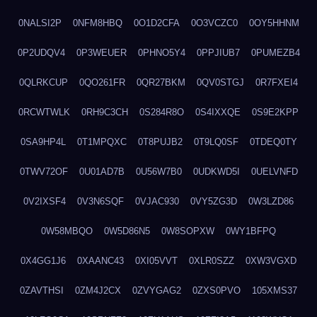
0NALSI2P
0NFM8HBQ
0O1D2CFA
0O3VCZC0
0OY5HHNM
0P2UDQV4
0P3WEUER
0PHNO5Y4
0PPJIUB7
0PUMEZB4
0QLRKCUP
0QO261FR
0QR27BKM
0QV0STGJ
0R7FXEI4
0RCWTWLK
0RH9C3CH
0S284R8O
0S4IXXQE
0S9E2KPP
0SA9HP4L
0T1MPQXC
0T8PUJB2
0T9LQ0SF
0TDEQ0TY
0TWV72OF
0U01AD7B
0U56W7B0
0UDKWD5I
0UELVNFD
0V2IXSF4
0V3N6SQF
0VJAC930
0VY5ZG3D
0W3LZD86
0W58MBQO
0W5D86N5
0W8SOPXW
0WY1BFPQ
0X4GG1J6
0XAANC43
0XI05VVT
0XLR0SZZ
0XW3VGXD
0ZAVTHSI
0ZM4J2CX
0ZVYGAG2
0ZXS0PVO
105XMS37