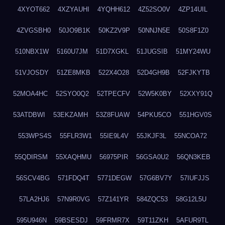
4XYOT662
4XZYAUHI
4YQHH612
4Z52SO0V
4ZP14UIL
4ZVGSBH0
50JO9B1K
50KZ2V9P
50NNJN5E
50S8F1Z0
510NBX1W
5160U7JM
51D7XGKL
51JUGSIB
51MY24WU
51VJOSDY
51ZE8MKB
522X4O28
52D4GH9B
52FJKYTB
52MOA4HC
52SYO0Q2
52TPECFV
52W5K0BY
52XXY91Q
53ATDBWI
53EKZAMH
53Z8FUAW
54PKU5CO
551HGV0S
553WPS4S
55FLR3W1
55IE9L4V
55JKJF3L
55NCOA72
55QDIRSM
55XAQHMU
56975PIR
56GSA0U2
56QN3KEB
56SCV4BG
571FDQ4T
5771DEGW
57G6BV7Y
57IUFJJS
57LA2HJ6
57N9R0VG
57Z141YR
584ZQC53
58G12L5U
595U946N
59BSESDJ
59FRMR7X
59T11ZKH
5AFUR9TL