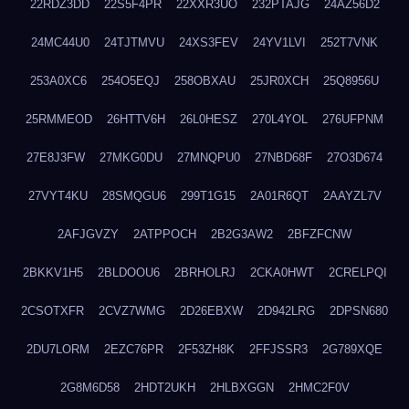
22RDZ3DD
22S5F4PR
22XXR3UO
232PTAJG
24AZ56D2
24MC44U0
24TJTMVU
24XS3FEV
24YV1LVI
252T7VNK
253A0XC6
254O5EQJ
258OBXAU
25JR0XCH
25Q8956U
25RMMEOD
26HTTV6H
26L0HESZ
270L4YOL
276UFPNM
27E8J3FW
27MKG0DU
27MNQPU0
27NBD68F
27O3D674
27VYT4KU
28SMQGU6
299T1G15
2A01R6QT
2AAYZL7V
2AFJGVZY
2ATPPOCH
2B2G3AW2
2BFZFCNW
2BKKV1H5
2BLDOOU6
2BRHOLRJ
2CKA0HWT
2CRELPQI
2CSOTXFR
2CVZ7WMG
2D26EBXW
2D942LRG
2DPSN680
2DU7LORM
2EZC76PR
2F53ZH8K
2FFJSSR3
2G789XQE
2G8M6D58
2HDT2UKH
2HLBXGGN
2HMC2F0V