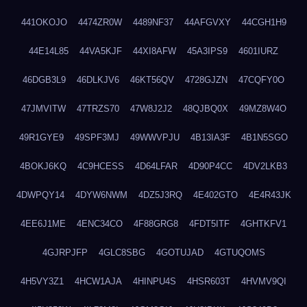
441OKOJO
4474ZR0W
4489NF37
44AFGVXY
44CGH1H9
44E14L85
44VA5KJF
44XI8AFW
45A3IPS9
4601IURZ
46DGB3L9
46DLKJV6
46KT56QV
4728GJZN
47CQFY0O
47JMVITW
47TRZS70
47W8J2J2
48QJBQ0X
49MZ8W4O
49R1GYE9
49SPF3MJ
49WWVPJU
4B13IA3F
4B1N5SGO
4BOKJ6KQ
4C9HCESS
4D64LFAR
4D90P4CC
4DV2LKB3
4DWPQY14
4DYW6NWM
4DZ5J3RQ
4E402GTO
4E4R43JK
4EE6J1ME
4ENC34CO
4F88GRG8
4FDT5ITF
4GHTKFV1
4GJRPJFP
4GLC8SBG
4GOTUJAD
4GTUQOMS
4H5VY3Z1
4HCW1AJA
4HINPU4S
4HSR603T
4HVMV9QI