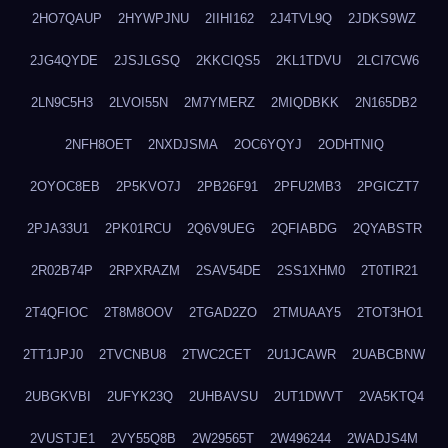
2HO7QAUP
2HYWPJNU
2IIHI162
2J4TVL9Q
2JDKS9WZ
2JG4QYDE
2JSJLGSQ
2KKCIQS5
2KL1TDVU
2LCI7CW6
2LN9C5H3
2LVOI55N
2M7YMERZ
2MIQDBKK
2N165DB2
2NFH8OET
2NXDJSMA
2OC6YQYJ
2ODHTNIQ
2OYOC8EB
2P5KVO7J
2PB26F91
2PFU2MB3
2PGICZT7
2PJA33U1
2PK01RCU
2Q6V9UEG
2QFIABDG
2QYABSTR
2R02B74P
2RPXRAZM
2SAV54DE
2SS1XHM0
2T0TIR21
2T4QFIOC
2T8M8OOV
2TGAD2ZO
2TMUAAY5
2TOT3HO1
2TT1JPJ0
2TVCNBU8
2TWC2CET
2U1JCAWR
2UABCBNW
2UBGKVBI
2UFYK23Q
2UHBAVSU
2UT1DWVT
2VA5KTQ4
2VUSTJE1
2VY55Q8B
2W29565T
2W496244
2WADJS4M