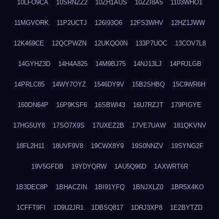
10LFO9CA
10SRNZZ2
10ZH1AUS
10ZZI8A5
1103WHO1
11MGVORK
11P2UCTJ
126I93O6
12FS3WHV
12HZ1JWW
12K469CE
12QCPWZN
12UKQO0N
133P7UOC
13COV7L8
14GYHZ3D
14H4A825
14M9BJ75
14NJ13LJ
14PRJLGB
14PRLC85
14WY7OYZ
1546DY9V
15B2SHBQ
15C9WR6H
160ON64P
16P9KSF6
16SBWI43
16U7RZJT
179PIGYE
17HG5UY8
17SO7X9S
17UXEZ2B
17VE7UAW
181QKVNV
18FL2H11
18UVF9V8
19CWX8Y9
19S0NNZV
19SYNG2F
19V5GFDB
19YDYQRW
1AU5Q96D
1AXWRT6R
1B3DEC8P
1BHACZIN
1BI91YFQ
1BNJXLZ0
1BR5X4KO
1CFFT9FI
1D9U2JR1
1DBSQ817
1DRJ3XP8
1E2BYTZD