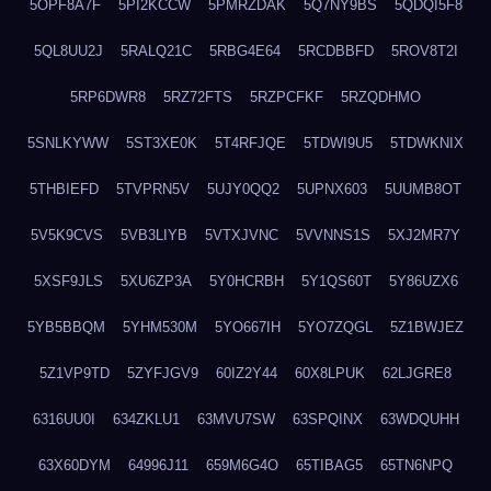
5OPF8A7F
5PI2KCCW
5PMRZDAK
5Q7NY9BS
5QDQI5F8
5QL8UU2J
5RALQ21C
5RBG4E64
5RCDBBFD
5ROV8T2I
5RP6DWR8
5RZ72FTS
5RZPCFKF
5RZQDHMO
5SNLKYWW
5ST3XE0K
5T4RFJQE
5TDWI9U5
5TDWKNIX
5THBIEFD
5TVPRN5V
5UJY0QQ2
5UPNX603
5UUMB8OT
5V5K9CVS
5VB3LIYB
5VTXJVNC
5VVNNS1S
5XJ2MR7Y
5XSF9JLS
5XU6ZP3A
5Y0HCRBH
5Y1QS60T
5Y86UZX6
5YB5BBQM
5YHM530M
5YO667IH
5YO7ZQGL
5Z1BWJEZ
5Z1VP9TD
5ZYFJGV9
60IZ2Y44
60X8LPUK
62LJGRE8
6316UU0I
634ZKLU1
63MVU7SW
63SPQINX
63WDQUHH
63X60DYM
64996J11
659M6G4O
65TIBAG5
65TN6NPQ