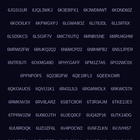
6JGSI1UR
6JQL3WKJ
6K3EBPX1
6K3WDMWT
6KDND60Z
6KOOILKY
6KPMGXPJ
6LGMA8OZ
6LI78JDL
6LL59T6X
6LSD5KCS
6LSGIF7V
6MC7XUTQ
6MNBISNE
6MRU4GHW
6MRWI2FW
6MUKQ2Q2
6N6MCPD2
6N8H9PB2
6NS1JPER
6NTR3U7I
6OXMG49D
6PHYGAFF
6PM1Z7A5
6PO2WC0X
6PPNPOF5
6Q23B2FW
6QE19FL3
6QEEKCMR
6QKOAUOS
6QVIJ1K1
6R431JL5
6RGMWOLX
6RKWC57X
6RMKNV3X
6RV8LARZ
6SBTC8OR
6T3R3AJM
6TKE2JE3
6TPRWJZM
6U06OJTH
6UJEQ0CF
6UQ42P16
6UTK14DG
6UU9ROQK
6UZUZF6L
6V4POCW2
6V6FZLKN
6VJVHI57