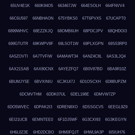
65UV4E1K
660K94O5
663467JW
664ESOLH
664FNVV4
66C6U597
66NBHAON
675YBKS0
67T6PVX5
67UCAPT0
6899WHVC
68EZZKJQ
68OMB6UH
68PDCJPV
68QHDOI3
699GTUTR
69KWPV8F
69LSOT1W
69PLXGPN
69S53RP0
6A5ZOVTI
6A7TVFIW
6AMAWT34
6ANZ4C8L
6AS3LJQ4
6AX21SAB
6AX80CNX
6AYEZFQ7
6B0V87BD
6BA9R10Z
6BUMJY5E
6BVXINIU
6CJKUI7J
6D1OSCXH
6D8BUPZM
6DCMVTHM
6DDK07UL
6DEL198E
6DMVW7ZP
6DO5WVEC
6DPAK2I3
6DREN8XO
6DSSGCV5
6EEGL9Z9
6EI21UCB
6EMNTEE0
6F1DJ5WF
6G3CXI93
6G3KEGYN
6H6L0Z3E
6HD2DCBO
6HM0FQJT
6HWL9A3P
6I5IUH76