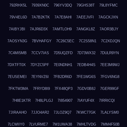
792RHX5L
7939XN0C
796YV3DQ
79GHS38T
79L8YFMC
79V4EL6D
7A7B2KTK
7A7E8AHI
7AEEJVFI
7AGCKJXN
7AIBYJBI
7AJR6D3X
7AMTLOH9
7ANGKL8Z
7AOR3BJY
7AOSYN3G
7BVHAFGY
7C26C5EC
7C2S58N1
7C2XDJQN
7C4MI5MB
7CCV7IAS
7D5UQZFD
7D73WX32
7DULR9YN
7DXTFT0X
7DYZC5PF
7E0NDNH1
7EDB4H4S
7EE3M9WJ
7EUSEMEI
7EYNVZ6I
7FB2DR6D
7FE1WG6S
7FGV6NG8
7FKTW3MA
7FRYD8I9
7FX48QP3
7GDV0B8J
7GER99GF
7H8E1KTR
7H8LPLGJ
7I854907
7IAYUF4X
7IRRICQI
7JIRAAHO
7JJO4AR2
7JLOZ9Q7
7KWC77GK
7LALYSM0
7LCWIIY0
7LVURME7
7M1UWA38
7MHLTVDG
7MM4F50B