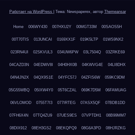
Работает на WordPress
|
Тема: Newspaperex, автор
Themeansar
Home
006WY430
007HXU2Y
00MGT33M
00SAOS5H
00T70TIS
013UNCAI
0169XX1F
019K5LTP
01WS9NX2
023RN4UI
02SKVUL3
034UW6PW
03L7504Q
03ZRKE69
04CAZD3N
04EDWV8I
04H0HX0B
04KWVG4E
04LI8DHX
04N4JN2X
04QX9S1E
04YFC57J
04ZFIS6W
059KC9DM
05G55WBQ
05IXW4Y0
05T6CZAL
069K7D5M
06FAMUAG
06VLOMOD
0755T7I3
077IRTEG
07ASX5QF
07BDB1DD
07FH6X4N
07TQ4ZU9
07UES9ES
07VPTDH1
08B99MM7
08DIX912
08EH3GS2
08EKQPQ9
08G6A3PD
08HJRZKG