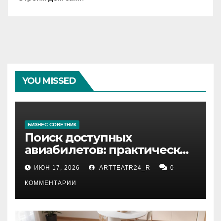
YOU MISSED
БИЗНЕС СОВЕТНИК
Поиск доступных
авиабилетов: практические
рекомендации
ИЮН 17, 2026
ARTTEATR24_R
0
КОММЕНТАРИИ