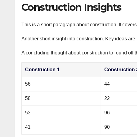
р
Construction Insights
p
а
p
в
This is a short paragraph about construction. It cover
и
Another short insight into construction. Key ideas are 
т
ь
A concluding thought about construction to round off t
Construction 1
Construction 
56
44
58
22
53
96
41
90