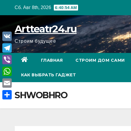
Перейти
Сб. Авг 8th, 2026
6:40:55 AM
к
содержанию
Artteatr24.ru
Строим будущее
V
K
T
ГЛАВНАЯ
СТРОИМ ДОМ САМИ
e
V
КАК ВЫБРАТЬ ГАДЖЕТ
l
i
W
e
b
h
E
SHWOBHRO
g
e
a
m
r
О
r
t
a
a
т
s
i
m
п
A
l