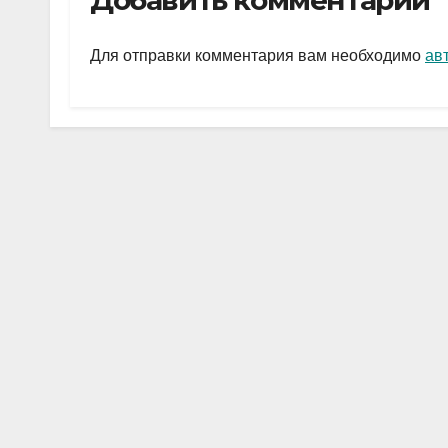
Добавить комментарий
gr
s
а
a
A
в
Для отправки комментария вам необходимо
ав
m
p
и
p
ть