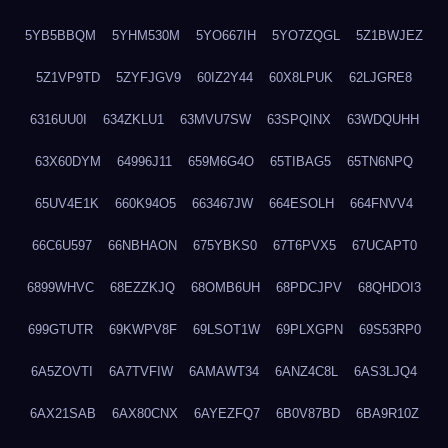
5YB5BBQM
5YHM530M
5YO667IH
5YO7ZQGL
5Z1BWJEZ
5Z1VP9TD
5ZYFJGV9
60IZ2Y44
60X8LPUK
62LJGRE8
6316UU0I
634ZKLU1
63MVU7SW
63SPQINX
63WDQUHH
63X60DYM
64996J11
659M6G4O
65TIBAG5
65TN6NPQ
65UV4E1K
660K94O5
663467JW
664ESOLH
664FNVV4
66C6U597
66NBHAON
675YBKS0
67T6PVX5
67UCAPT0
6899WHVC
68EZZKJQ
68OMB6UH
68PDCJPV
68QHDOI3
699GTUTR
69KWPV8F
69LSOT1W
69PLXGPN
69S53RP0
6A5ZOVTI
6A7TVFIW
6AMAWT34
6ANZ4C8L
6AS3LJQ4
6AX21SAB
6AX80CNX
6AYEZFQ7
6B0V87BD
6BA9R10Z