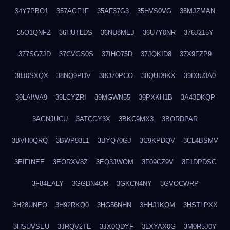
34Y7PBO1
357AGF1F
35AF37G3
35HVS0VG
35MJZMAN
35O1QNFZ
36HUTLDS
36NU8MEJ
36U7Y0NR
376J215Y
377SG7JD
37CVGS0S
37IHO75D
37JQKID8
37X9FZP9
38J0SXQX
38NQ9PDV
38O70PCO
38QUD9KX
39D3U3A0
39LAIWA9
39LCYZRI
39MGWN55
39PXKH1B
3A43DKQP
3AGNJUCU
3ATCGY3X
3BKC9MX3
3BORDPAR
3BVH0QRQ
3BWP93L1
3BYQ70GJ
3C9KPDQV
3CL4BSMV
3EIFINEE
3EORXV8Z
3EQ3JWOM
3F09CZ9V
3F1DPDSC
3F84EALY
3GGDN4OR
3GKCN4NY
3GVOCWRP
3H28UNEO
3H92RKQ0
3HG56NHN
3HHJ1KQM
3HSTLPXX
3HSUVSEU
3JRQV2TE
3JX0QDYF
3LXYAX0G
3M0R5J0Y