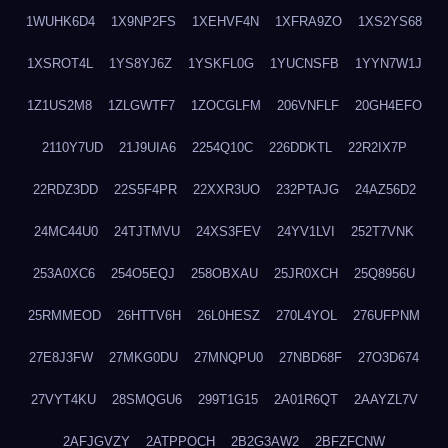
1WUHK6D4
1X9NP2FS
1XEHVF4N
1XFRA9ZO
1XS2YS68
1XSROT4L
1YS8YJ6Z
1YSKFL0G
1YUCNSFB
1YYN7W1J
1Z1US2M8
1ZLGWTF7
1ZOCGLFM
206VNFLF
20GH4EFO
2110Y7UD
21J9UIA6
2254Q10C
226DDKTL
22R2IX7P
22RDZ3DD
22S5F4PR
22XXR3UO
232PTAJG
24AZ56D2
24MC44U0
24TJTMVU
24XS3FEV
24YV1LVI
252T7VNK
253A0XC6
254O5EQJ
258OBXAU
25JR0XCH
25Q8956U
25RMMEOD
26HTTV6H
26L0HESZ
270L4YOL
276UFPNM
27E8J3FW
27MKG0DU
27MNQPU0
27NBD68F
27O3D674
27VYT4KU
28SMQGU6
299T1G15
2A01R6QT
2AAYZL7V
2AFJGVZY
2ATPPOCH
2B2G3AW2
2BFZFCNW