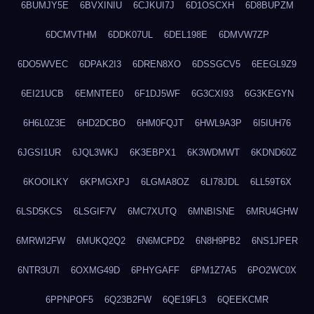
6BUMJY5E
6BVXINIU
6CJKUI7J
6D1OSCXH
6D8BUPZM
6DCMVTHM
6DDK07UL
6DEL198E
6DMVW7ZP
6DO5WVEC
6DPAK2I3
6DREN8XO
6DSSGCV5
6EEGL9Z9
6EI21UCB
6EMNTEE0
6F1DJ5WF
6G3CXI93
6G3KEGYN
6H6L0Z3E
6HD2DCBO
6HM0FQJT
6HWL9A3P
6I5IUH76
6JGSI1UR
6JQL3WKJ
6K3EBPX1
6K3WDMWT
6KDND60Z
6KOOILKY
6KPMGXPJ
6LGMA8OZ
6LI78JDL
6LL59T6X
6LSD5KCS
6LSGIF7V
6MC7XUTQ
6MNBISNE
6MRU4GHW
6MRWI2FW
6MUKQ2Q2
6N6MCPD2
6N8H9PB2
6NS1JPER
6NTR3U7I
6OXMG49D
6PHYGAFF
6PM1Z7A5
6PO2WC0X
6PPNPOF5
6Q23B2FW
6QE19FL3
6QEEKCMR