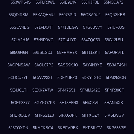
553WPS4S
55FLR3W1
55IE9L4V
55JKJF3L
55NCOA72
55QDIRSM
55XAQHMU
56975PIR
56GSA0U2
56QN3KEB
56SCV4BG
571FDQ4T
5771DEGW
57G6BV7Y
57IUFJJS
57LA2HJ6
57N9R0VG
57Z141YR
584ZQC53
58G12L5U
595U946N
59BSESDJ
59FRMR7X
59T11ZKH
5AFUR9TL
5AOPNSAW
5AQL07P2
5ASS9KJO
5AY4N3YE
5B3AF4SH
5CDCU7YL
5CWV233T
5DFYUFZ0
5DKYT31C
5DM253CG
5E4JC1TI
5EXK7A7W
5F447S51
5FMM242C
5FNR39CT
5GEF3377
5GYKO7P3
5H18E5N3
5H4C8VII
5HANI4XK
5HER0XEV
5HNS21Z8
5IFXGJFK
5IITXOZY
5IVSLWGV
5J5FOXDN
5KAFKBC4
5KEFVRBK
5KFBILGV
5KP635PE