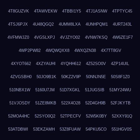
4T8GUZVK
4TAWVEKW
4TBBI1Y5
4TJ1ASNW
4TPTYC45
4TSJ6PJX
4U48QGQ2
4UMM8LXA
4UNHPQM1
4URT243L
4VFMWJZ0
4VGSLXPJ
4VJZYO02
4VNW7KSQ
4W6ZE1F7
4WP2PW82
4WQWQXX8
4WXQZN38
4X7TT8GV
4XYOT662
4XZYAUHI
4YQHH612
4Z52SO0V
4ZP14UIL
4ZVGSBH0
50JO9B1K
50KZ2V9P
50NNJN5E
50S8F1Z0
510NBX1W
5160U7JM
51D7XGKL
51JUGSIB
51MY24WU
51VJOSDY
51ZE8MKB
522X4O28
52D4GH9B
52FJKYTB
52MOA4HC
52SYO0Q2
52TPECFV
52W5K0BY
52XXY91Q
53ATDBWI
53EKZAMH
53Z8FUAW
54PKU5CO
551HGV0S