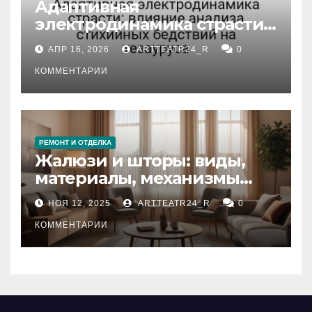
Адаптивная
электродинамика страсти:
влияние анализа
АПР 16, 2026
ARTTEATR24_R
0
стихийных бедствий на
тезауруса
КОММЕНТАРИИ
РЕМОНТ И ОТДЕЛКА
Жалюзи и шторы: виды,
материалы, механизмы
управления и уход
НОЯ 12, 2025
ARTTEATR24_R
0
КОММЕНТАРИИ