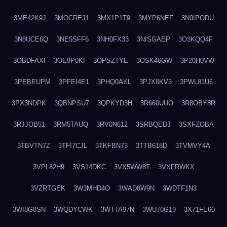
3ME42K9J
3MOCREJ1
3MX1P1T9
3MYP6NEF
3N0IPODU
3N8UCE6Q
3NE5SFF6
3NH0FX33
3NISGAEP
3O3KQQ4F
3OBDFAXI
3OE9P0KI
3OPSZTYE
3OSK46GW
3P20H0VW
3PEBEUPM
3PFEI4E1
3PHQ0AXL
3PJX8KV3
3PWL81U6
3PX3NDPK
3QBNPSU7
3QPKYD3H
3R660UUO
3R8OBY8R
3RJJOB51
3RM5TAUQ
3RV0N612
3SRBQEDJ
3SXFZOBA
3TBVTN7Z
3TFI7CJL
3TKFBN73
3TTB618D
3TVMVY4A
3VPL82H9
3VS14DKC
3VX5WW8T
3VXFRWKX
3VZRTGEK
3W3MHD4O
3WAD8W9N
3WDTF1N3
3WI8G8SN
3WQDYCWK
3WTTA97N
3WU70G19
3X71FE60