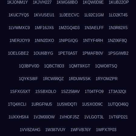
1KJONM1Y
1KJVH227
1KMG68BO
1KQW0D9E
1KUB22OP
1KUC7YQ5
1KVUSEU1
1L0EECVC
1L92C1GM
1LO2KT45
1LVWMXC9
1MF16JX6
1MZGQ4D3
1N3AELFF
1N3R82X5
1NERJOY9
1NIN2DXO
1NIPGIQG
1NTYF4RH
1NZ06F8Q
1OELGBE2
1OUI6BYG
1PET0A5T
1PMAFB0V
1PSGIWB2
1Q3BPV0D
1QBCT8D3
1QMT9XGT
1QWO8TSQ
1QYKS8IF
1RCW99QZ
1RDUWSSK
1RYOMZPR
1SFXG5XT
1SSBXDLO
1SZ258AV
1T04TFO9
1T3A32QI
1TQ4XCLI
1URGFNU5
1USMDQTI
1USXOD9C
1UTQO46Q
1UXXH5X4
1V2M00OW
1VHOFJ5Z
1VLGOT3L
1VT6PD21
1VV8ZAHG
1W387VUY
1WFVB76Y
1WPX7P03