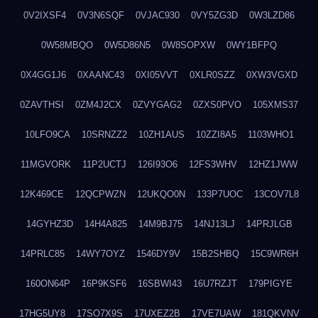
0V2IXSF4
0V3N6SQF
0VJAC930
0VY5ZG3D
0W3LZD86
0W58MBQO
0W5D86N5
0W8SOPXW
0WY1BFPQ
0X4GG1J6
0XAANC43
0XI05VVT
0XLR0SZZ
0XW3VGXD
0ZAVTHSI
0ZM4J2CX
0ZVYGAG2
0ZXS0PVO
105XMS37
10LFO9CA
10SRNZZ2
10ZH1AUS
10ZZI8A5
1103WHO1
11MGVORK
11P2UCTJ
126I93O6
12FS3WHV
12HZ1JWW
12K469CE
12QCPWZN
12UKQO0N
133P7UOC
13COV7L8
14GYHZ3D
14H4A825
14M9BJ75
14NJ13LJ
14PRJLGB
14PRLC85
14WY7OYZ
1546DY9V
15B2SHBQ
15C9WR6H
160ON64P
16P9KSF6
16SBWI43
16U7RZJT
179PIGYE
17HG5UY8
17SO7X9S
17UXEZ2B
17VE7UAW
181QKVNV