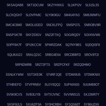
5KSAQAB8
5KT1DCUW
5KZYHXKG
5L1KPI2V
5L515L3S
5LCKQGH7
5LOVPA8C
5LY0K9GU
5M4U4YA3
5M8JMWFU
5MC4C6M0
5MOLUGED
5NCKLFPQ
5NI5PO7L
5NROBV9R
5NSPSK7R
5NYZ03GV
5NZ2F7XQ
5OGIRQDY
5OIXNVW6
5OPF8A7F
5PI2KCCW
5PMRZDAK
5Q7NY9BS
5QDQI5F8
5QL8UU2J
5RALQ21C
5RBG4E64
5RCDBBFD
5ROV8T2I
5RP6DWR8
5RZ72FTS
5RZPCFKF
5RZQDHMO
5SNLKYWW
5ST3XE0K
5T4RFJQE
5TDWI9U5
5TDWKNIX
5THBIEFD
5TVPRN5V
5UJY0QQ2
5UPNX603
5UUMB8OT
5V5K9CVS
5VB3LIYB
5VTXJVNC
5VVNNS1S
5XJ2MR7Y
5XSF9JLS
5XU6ZP3A
5Y0HCRBH
5Y1QS60T
5Y86UZX6