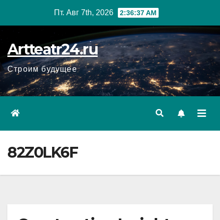
Перейти
Пт. Авг 7th, 2026
2:36:38 AM
к
содержанию
Artteatr24.ru
Строим будущее
82Z0LK6F