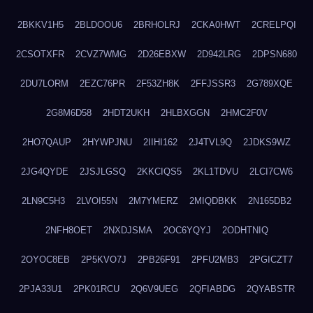
2BKKV1H5
2BLDOOU6
2BRHOLRJ
2CKA0HWT
2CRELPQI
2CSOTXFR
2CVZ7WMG
2D26EBXW
2D942LRG
2DPSN680
2DU7LORM
2EZC76PR
2F53ZH8K
2FFJSSR3
2G789XQE
2G8M6D58
2HDT2UKH
2HLBXGGN
2HMC2F0V
2HO7QAUP
2HYWPJNU
2IIHI162
2J4TVL9Q
2JDKS9WZ
2JG4QYDE
2JSJLGSQ
2KKCIQS5
2KL1TDVU
2LCI7CW6
2LN9C5H3
2LVOI55N
2M7YMERZ
2MIQDBKK
2N165DB2
2NFH8OET
2NXDJSMA
2OC6YQYJ
2ODHTNIQ
2OYOC8EB
2P5KVO7J
2PB26F91
2PFU2MB3
2PGICZT7
2PJA33U1
2PK01RCU
2Q6V9UEG
2QFIABDG
2QYABSTR