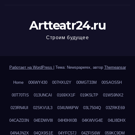
Artteatr24.ru
Строим будущее
Работает на WordPress
|
Тема: Newspaperex, автор
Themeansar
Home
006WY430
007HXU2Y
00MGT33M
00SAOS5H
00T70TIS
013UNCAI
0169XX1F
019K5LTP
01WS9NX2
023RN4UI
02SKVUL3
034UW6PW
03L7504Q
03ZRKE69
04CAZD3N
04EDWV8I
04H0HX0B
04KWVG4E
04LI8DHX
04N4JN2X
04QX9S1E
04YFC57J
04ZFIS6W
059KC9DM