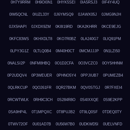
0H7Y9RRM
0H9OI0N1
0HYK5SEI
0IA5RSJ3
0IF4Y4UQ
0IM5QCNL
0IUZL33Y
0J6YMSQ9
0JAWX05J
0JMG9NJH
0JX5HAPI
0JXDX9ZM
0K8I19RD
0KA2KHRR
0KCE9EJG
0KFC83WS
0KHXDLT8
0KO7R0BZ
0LA240G7
0LIQ91PM
0LPY3G1Z
0LTLQ0B4
0M40H0CT
0MCMJJJP
0N1LZI50
0NALSI2P
0NFM8HBQ
0O1D2CFA
0O3VCZC0
0OY5HHNM
0P2UDQV4
0P3WEUER
0PHNO5Y4
0PPJIUB7
0PUMEZB4
0QLRKCUP
0QO261FR
0QR27BKM
0QV0STGJ
0R7FXEI4
0RCWTWLK
0RH9C3CH
0S284R8O
0S4IXXQE
0S9E2KPP
0SA9HP4L
0T1MPQXC
0T8PUJB2
0T9LQ0SF
0TDEQ0TY
0TWV72OF
0U01AD7B
0U56W7B0
0UDKWD5I
0UELVNFD