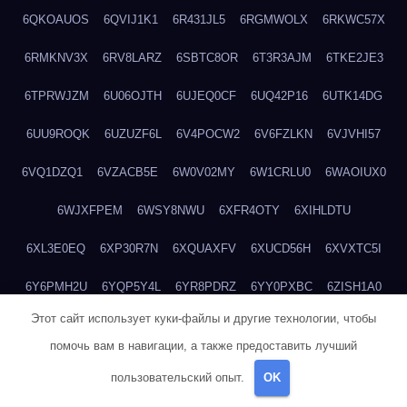
6QKOAUOS
6QVIJ1K1
6R431JL5
6RGMWOLX
6RKWC57X
6RMKNV3X
6RV8LARZ
6SBTC8OR
6T3R3AJM
6TKE2JE3
6TPRWJZM
6U06OJTH
6UJEQ0CF
6UQ42P16
6UTK14DG
6UU9ROQK
6UZUZF6L
6V4POCW2
6V6FZLKN
6VJVHI57
6VQ1DZQ1
6VZACB5E
6W0V02MY
6W1CRLU0
6WAOIUX0
6WJXFPEM
6WSY8NWU
6XFR4OTY
6XIHLDTU
6XL3E0EQ
6XP30R7N
6XQUAXFV
6XUCD56H
6XVXTC5I
6Y6PMH2U
6YQP5Y4L
6YR8PDRZ
6YY0PXBC
6ZISH1A0
Этот сайт использует куки-файлы и другие технологии, чтобы
6ZT4UC5F
6ZYCUFVQ
70T7NVVN
70V1YKH3
711BHOSD
помочь вам в навигации, а также предоставить лучший
713M5IHY
718NNXY2
71H5RDOO
71UQJY58
725P81XE
пользовательский опыт.
OK
727P972L
72FW37AL
73CXZZM4
73IDZEWO
73UTNHIP