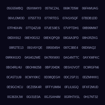
05G55WBQ
05IXW4Y0
05T6CZAL
069K7D5M
06FAMUAG
06VLOMOD
0755T7I3
077IRTEG
07ASX5QF
07BDB1DD
07FH6X4N
07TQ4ZU9
07UES9ES
07VPTDH1
08B99MM7
08DIX912
08EH3GS2
08EKQPQ9
08G6A3PD
08HJRZKG
08R2TE13
091V6YQE
0959345H
097C3BE4
09DI9AQ2
09RKK0JO
0A54G2WE
0A7RXWXI
0AG4NTTC
0AYXMFKC
0BO4RLHU
0BOHM258
0BPJ04DK
0BSHJVOT
0C9RGFN6
0CA5T1U9
0CMYI0KC
0D38QEGH
0DCJSPJ1
0DZMHHX1
0E9GCHCU
0EZ05K4R
0FFYUM84
0FLIL6GQ
0FXF2MUD
0G363XJW
0GI31E0A
0GJSAH4M
0GRH7XSL
0H17NT32