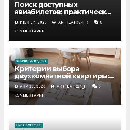
Поиск доступных
авиабилетов: практические
рекомендации
ИЮН 17, 2026
ARTTEATR24_R
0
КОММЕНТАРИИ
РЕМОНТ И ОТДЕЛКА
Критерии выбора
двухкомнатной квартиры:
планировка, площадь,
АПР 23, 2026
ARTTEATR24_R
0
состояние и документация
КОММЕНТАРИИ
UNCATEGORISED