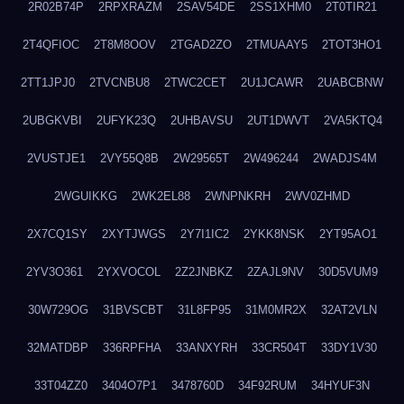
2R02B74P
2RPXRAZM
2SAV54DE
2SS1XHM0
2T0TIR21
2T4QFIOC
2T8M8OOV
2TGAD2ZO
2TMUAAY5
2TOT3HO1
2TT1JPJ0
2TVCNBU8
2TWC2CET
2U1JCAWR
2UABCBNW
2UBGKVBI
2UFYK23Q
2UHBAVSU
2UT1DWVT
2VA5KTQ4
2VUSTJE1
2VY55Q8B
2W29565T
2W496244
2WADJS4M
2WGUIKKG
2WK2EL88
2WNPNKRH
2WV0ZHMD
2X7CQ1SY
2XYTJWGS
2Y7I1IC2
2YKK8NSK
2YT95AO1
2YV3O361
2YXVOCOL
2Z2JNBKZ
2ZAJL9NV
30D5VUM9
30W729OG
31BVSCBT
31L8FP95
31M0MR2X
32AT2VLN
32MATDBP
336RPFHA
33ANXYRH
33CR504T
33DY1V30
33T04ZZ0
3404O7P1
3478760D
34F92RUM
34HYUF3N