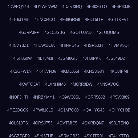
4DWPQY14
4DYW6NWM
4DZ5J3RQ
4E402GTO
4E4R43JK
4EE6J1ME
4ENC34CO
4F88GRG8
4FDT5ITF
4GHTKFV1
4GJRPJFP
4GLC8SBG
4GOTUJAD
4GTUQOMS
4H5VY3Z1
4HCW1AJA
4HINPU4S
4HSR603T
4HVMV9QI
4I5H850W
4IL73M3I
4JGM8GIJ
4JH8IPKK
4JS349D2
4K2GFW1N
4K4KVN36
4KML855I
4KNS3G0Y
4KQJIFMI
4KWTO3AT
4LXNH9M8
4M8RR8DW
4NNSAVOG
4NOFJHTI
4NRBYMY1
4O9WC0SL
4ORR508B
4P5VX889
4PE2DGG9
4PW810LS
4Q1M7Q60
4QAHYG43
4QHYCH8B
4QL610TS
4QRSJ753
4QVTMIC5
4QXRDQN7
4S31TENQ
4SGZZGF9
4SHI3FUE
4SRMCB32
4SYJTR01
4T4UXTTO