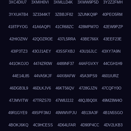
3XC4DIU7
3XMIH0VI
3XMLLD4K
3XWW9P5D
3Y2Z2FMH
3YXUATB4
3Z3344KT
3ZBBJF82
3ZUNKQ9P
40PEO5RM
418TPYOG
41A6AQPI
41CR68ZC
428MPM7O
42EW9PZP
42HIOZNV
42QOZROE
437L5RRA
43BE766X
43EEF23E
43IP3TZ3
43OJ1AEY
43SSFXBJ
43U16JLC
43XY7A9N
441OKOJO
4474ZR0W
4489NF37
44AFGVXY
44CGH1H9
44E14L85
44VA5KJF
44XI8AFW
45A3IPS9
4601IURZ
46DGB3L9
46DLKJV6
46KT56QV
4728GJZN
47CQFY0O
47JMVITW
47TRZS70
47W8J2J2
48QJBQ0X
49MZ8W4O
49R1GYE9
49SPF3MJ
49WWVPJU
4B13IA3F
4B1N5SGO
4BOKJ6KQ
4C9HCESS
4D64LFAR
4D90P4CC
4DV2LKB3