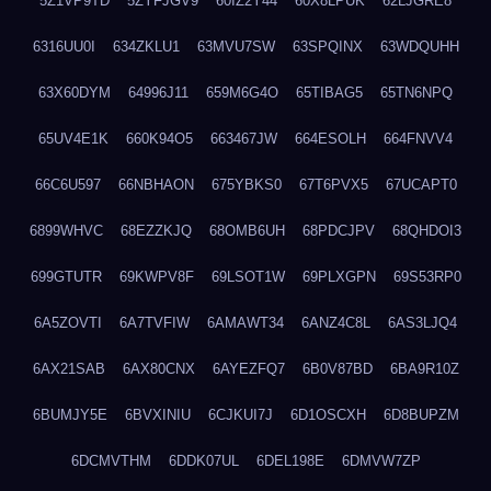
5Z1VP9TD
5ZYFJGV9
60IZ2Y44
60X8LPUK
62LJGRE8
6316UU0I
634ZKLU1
63MVU7SW
63SPQINX
63WDQUHH
63X60DYM
64996J11
659M6G4O
65TIBAG5
65TN6NPQ
65UV4E1K
660K94O5
663467JW
664ESOLH
664FNVV4
66C6U597
66NBHAON
675YBKS0
67T6PVX5
67UCAPT0
6899WHVC
68EZZKJQ
68OMB6UH
68PDCJPV
68QHDOI3
699GTUTR
69KWPV8F
69LSOT1W
69PLXGPN
69S53RP0
6A5ZOVTI
6A7TVFIW
6AMAWT34
6ANZ4C8L
6AS3LJQ4
6AX21SAB
6AX80CNX
6AYEZFQ7
6B0V87BD
6BA9R10Z
6BUMJY5E
6BVXINIU
6CJKUI7J
6D1OSCXH
6D8BUPZM
6DCMVTHM
6DDK07UL
6DEL198E
6DMVW7ZP