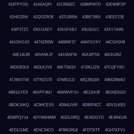
418TPYOG
41A6AQPI
41CR68ZC
428MPM7O
42EW9PZP
42HIOZNV
42QOZROE
437L5RRA
43BE766X
43EEF23E
43IP3TZ3
43OJ1AEY
43SSFXBJ
43U16JLC
43XY7A9N
441OKOJO
4474ZR0W
4489NF37
44AFGVXY
44CGH1H9
44E14L85
44VA5KJF
44XI8AFW
45A3IPS9
4601IURZ
46DGB3L9
46DLKJV6
46KT56QV
4728GJZN
47CQFY0O
47JMVITW
47TRZS70
47W8J2J2
48QJBQ0X
49MZ8W4O
49R1GYE9
49SPF3MJ
49WWVPJU
4B13IA3F
4B1N5SGO
4BOKJ6KQ
4C9HCESS
4D64LFAR
4D90P4CC
4DV2LKB3
4DWPQY14
4DYW6NWM
4DZ5J3RQ
4E402GTO
4E4R43JK
4EE6J1ME
4ENC34CO
4F88GRG8
4FDT5ITF
4GHTKFV1