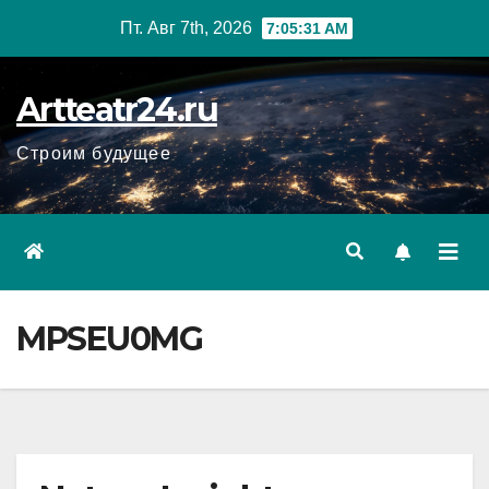
Перейти
Пт. Авг 7th, 2026
7:05:32 AM
к
содержанию
Artteatr24.ru
Строим будущее
MPSEU0MG