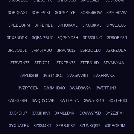
3N8UCE6Q
3NE5SFF6
3NH0FX33
3NISGAEP
3O3KQQ4F
3OBDFAXI
3OE9P0KI
3OPSZTYE
3OSK46GW
3P20H0VW
3PEBEUPM
3PFEI4E1
3PHQ0AXL
3PJX8KV3
3PWL81U6
3PX3NDPK
3QBNPSU7
3QPKYD3H
3R660UUO
3R8OBY8R
3RJJOB51
3RM5TAUQ
3RV0N612
3SRBQEDJ
3SXFZOBA
3TBVTN7Z
3TFI7CJL
3TKFBN73
3TTB618D
3TVMVY4A
3VPL82H9
3VS14DKC
3VX5WW8T
3VXFRWKX
3VZRTGEK
3W3MHD4O
3WAD8W9N
3WDTF1N3
3WI8G8SN
3WQDYCWK
3WTTA97N
3WU70G19
3X71FE60
3XC4DIU7
3XMIH0VI
3XMLLD4K
3XWW9P5D
3Y2Z2FMH
3YXUATB4
3Z3344KT
3ZBBJF82
3ZUNKQ9P
40PEO5RM