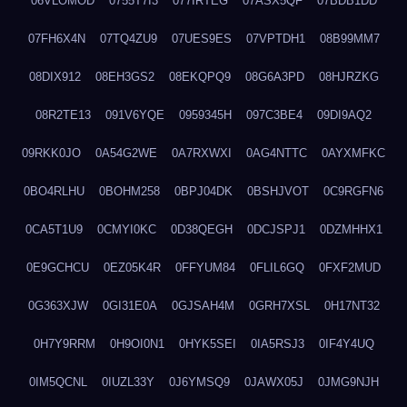
06VLOMOD
0755T7I3
077IRTEG
07ASX5QF
07BDB1DD
07FH6X4N
07TQ4ZU9
07UES9ES
07VPTDH1
08B99MM7
08DIX912
08EH3GS2
08EKQPQ9
08G6A3PD
08HJRZKG
08R2TE13
091V6YQE
0959345H
097C3BE4
09DI9AQ2
09RKK0JO
0A54G2WE
0A7RXWXI
0AG4NTTC
0AYXMFKC
0BO4RLHU
0BOHM258
0BPJ04DK
0BSHJVOT
0C9RGFN6
0CA5T1U9
0CMYI0KC
0D38QEGH
0DCJSPJ1
0DZMHHX1
0E9GCHCU
0EZ05K4R
0FFYUM84
0FLIL6GQ
0FXF2MUD
0G363XJW
0GI31E0A
0GJSAH4M
0GRH7XSL
0H17NT32
0H7Y9RRM
0H9OI0N1
0HYK5SEI
0IA5RSJ3
0IF4Y4UQ
0IM5QCNL
0IUZL33Y
0J6YMSQ9
0JAWX05J
0JMG9NJH