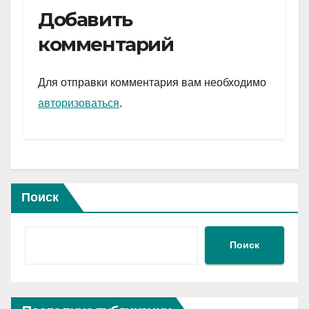
e
er
at
ail
р
Добавить
gr
s
а
комментарий
a
A
в
m
p
и
Для отправки комментария вам необходимо
p
ть
авторизоваться
.
Поиск
Поиск