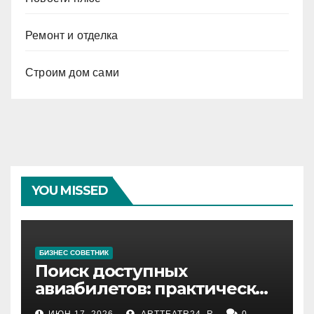
Ремонт и отделка
Строим дом сами
YOU MISSED
БИЗНЕС СОВЕТНИК
Поиск доступных
авиабилетов: практические
рекомендации
ИЮН 17, 2026
ARTTEATR24_R
0