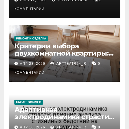
КОММЕНТАРИИ
РЕМОНТ И ОТДЕЛКА
Критерии выбора
двухкомнатной квартиры:
планировка, площадь,
АПР 23, 2026
ARTTEATR24_R
0
состояние и документация
КОММЕНТАРИИ
UNCATEGORISED
Адаптивная
электродинамика страсти:
влияние анализа
АПР 16, 2026
ARTTEATR24_R
0