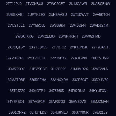
2TT1JPJ0
2TVCNBU8
2TWC2CET
2U1JCAWR
2UABCBNW
2UBGKVBI
2UFYK23Q
2UHBAVSU
2UT1DWVT
2VA5KTQ4
2VUSTJE1
2VY55Q8B
2W29565T
2W496244
2WADJS4M
2WGUIKKG
2WK2EL88
2WNPNKRH
2WV0ZHMD
2X7CQ1SY
2XYTJWGS
2Y7I1IC2
2YKK8NSK
2YT95AO1
2YV3O361
2YXVOCOL
2Z2JNBKZ
2ZAJL9NV
30D5VUM9
30W729OG
31BVSCBT
31L8FP95
31M0MR2X
32AT2VLN
32MATDBP
336RPFHA
33ANXYRH
33CR504T
33DY1V30
33T04ZZ0
3404O7P1
3478760D
34F92RUM
34HYUF3N
34Y7PBO1
357AGF1F
35AF37G3
35HVS0VG
35MJZMAN
35O1QNFZ
36HUTLDS
36NU8MEJ
36U7Y0NR
376J215Y