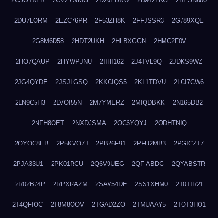
2CSOTXFR
2CVZ7WMG
2D26EBXW
2D942LRG
2DPSN680
2DU7LORM
2EZC76PR
2F53ZH8K
2FFJSSR3
2G789XQE
2G8M6D58
2HDT2UKH
2HLBXGGN
2HMC2F0V
2HO7QAUP
2HYWPJNU
2IIHI162
2J4TVL9Q
2JDKS9WZ
2JG4QYDE
2JSJLGSQ
2KKCIQS5
2KL1TDVU
2LCI7CW6
2LN9C5H3
2LVOI55N
2M7YMERZ
2MIQDBKK
2N165DB2
2NFH8OET
2NXDJSMA
2OC6YQYJ
2ODHTNIQ
2OYOC8EB
2P5KVO7J
2PB26F91
2PFU2MB3
2PGICZT7
2PJA33U1
2PK01RCU
2Q6V9UEG
2QFIABDG
2QYABSTR
2R02B74P
2RPXRAZM
2SAV54DE
2SS1XHM0
2T0TIR21
2T4QFIOC
2T8M8OOV
2TGAD2ZO
2TMUAAY5
2TOT3HO1