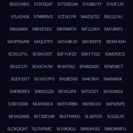
56SCV4BG
571FDQ4T
5771DEGW
57G6BV7Y
57IUFJJS
57LA2HJ6
57N9R0VG
57Z141YR
584ZQC53
58G12L5U
595U946N
59BSESDJ
59FRMR7X
59T11ZKH
5AFUR9TL
5AOPNSAW
5AQL07P2
5ASS9KJO
5AY4N3YE
5B3AF4SH
5CDCU7YL
5CWV233T
5DFYUFZ0
5DKYT31C
5DM253CG
5E4JC1TI
5EXK7A7W
5F447S51
5FMM242C
5FNR39CT
5GEF3377
5GYKO7P3
5H18E5N3
5H4C8VII
5HANI4XK
5HER0XEV
5HNS21Z8
5IFXGJFK
5IITXOZY
5IVSLWGV
5J5FOXDN
5KAFKBC4
5KEFVRBK
5KFBILGV
5KP635PE
5KSAQAB8
5KT1DCUW
5KZYHXKG
5L1KPI2V
5L515L3S
5LCKQGH7
5LOVPA8C
5LY0K9GU
5M4U4YA3
5M8JMWFU