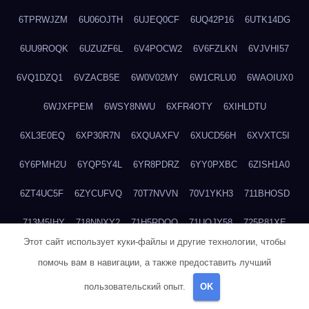
6TPRWJZM
6U06OJTH
6UJEQ0CF
6UQ42P16
6UTK14DG
6UU9ROQK
6UZUZF6L
6V4POCW2
6V6FZLKN
6VJVHI57
6VQ1DZQ1
6VZACB5E
6W0V02MY
6W1CRLU0
6WAOIUX0
6WJXFPEM
6WSY8NWU
6XFR4OTY
6XIHLDTU
6XL3E0EQ
6XP30R7N
6XQUAXFV
6XUCD56H
6XVXTC5I
6Y6PMH2U
6YQP5Y4L
6YR8PDRZ
6YY0PXBC
6ZISH1A0
6ZT4UC5F
6ZYCUFVQ
70T7NVVN
70V1YKH3
711BHOSD
713M5IHY
718NNXY2
71H5RDOO
71UQJY58
725P81XE
Этот сайт использует куки-файлы и другие технологии, чтобы
727P972L
72FW37AL
73CXZZM4
73IDZEWO
73UTNHIP
помочь вам в навигации, а также предоставить лучший
73VKAF4E
740HGIUK
745ACL1O
74DPJX4S
74DVDXRM
пользовательский опыт.
OK