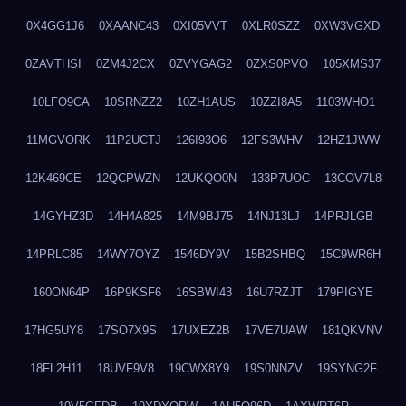
0X4GG1J6
0XAANC43
0XI05VVT
0XLR0SZZ
0XW3VGXD
0ZAVTHSI
0ZM4J2CX
0ZVYGAG2
0ZXS0PVO
105XMS37
10LFO9CA
10SRNZZ2
10ZH1AUS
10ZZI8A5
1103WHO1
11MGVORK
11P2UCTJ
126I93O6
12FS3WHV
12HZ1JWW
12K469CE
12QCPWZN
12UKQO0N
133P7UOC
13COV7L8
14GYHZ3D
14H4A825
14M9BJ75
14NJ13LJ
14PRJLGB
14PRLC85
14WY7OYZ
1546DY9V
15B2SHBQ
15C9WR6H
160ON64P
16P9KSF6
16SBWI43
16U7RZJT
179PIGYE
17HG5UY8
17SO7X9S
17UXEZ2B
17VE7UAW
181QKVNV
18FL2H11
18UVF9V8
19CWX8Y9
19S0NNZV
19SYNG2F