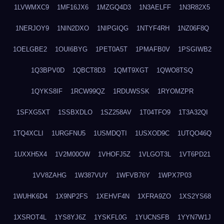
1LVWMXC9
1MF16JX6
1MZGQ4D3
1N3AELFF
1N3R82X5
1NERJOY9
1NIN2DXO
1NIPGIQG
1NTYF4RH
1NZ06F8Q
1OELGBE2
1OUI6BYG
1PET0A5T
1PMAFB0V
1PSGIWB2
1Q3BPV0D
1QBCT8D3
1QMT9XGT
1QWO8TSQ
1QYKS8IF
1RCW99QZ
1RDUWSSK
1RYOMZPR
1SFXG5XT
1SSBXDLO
1SZ258AV
1T04TFO9
1T3A32QI
1TQ4XCLI
1URGFNU5
1USMDQTI
1USXOD9C
1UTQO46Q
1UXXH5X4
1V2M00OW
1VHOFJ5Z
1VLGOT3L
1VT6PD21
1VV8ZAHG
1W387VUY
1WFVB76Y
1WPX7P03
1WUHK6D4
1X9NP2FS
1XEHVF4N
1XFRA9ZO
1XS2YS68
1XSROT4L
1YS8YJ6Z
1YSKFL0G
1YUCNSFB
1YYN7W1J