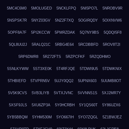
5MC4C6M0
5MOLUGED
5NCKLFPQ
5NI5PO7L
5NROBV9R
5NSPSK7R
5NYZ03GV
5NZ2F7XQ
5OGIRQDY
5OIXNVW6
5OPF8A7F
5PI2KCCW
5PMRZDAK
5Q7NY9BS
5QDQI5F8
5QL8UU2J
5RALQ21C
5RBG4E64
5RCDBBFD
5ROV8T2I
5RP6DWR8
5RZ72FTS
5RZPCFKF
5RZQDHMO
5SNLKYWW
5ST3XE0K
5T4RFJQE
5TDWI9U5
5TDWKNIX
5THBIEFD
5TVPRN5V
5UJY0QQ2
5UPNX603
5UUMB8OT
5V5K9CVS
5VB3LIYB
5VTXJVNC
5VVNNS1S
5XJ2MR7Y
5XSF9JLS
5XU6ZP3A
5Y0HCRBH
5Y1QS60T
5Y86UZX6
5YB5BBQM
5YHM530M
5YO667IH
5YO7ZQGL
5Z1BWJEZ