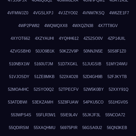
4TSJ6PJX
4U48QGQ2
4UMM8LXA
4UNHPQM1
4URT243L
4VFMWJZ0
4VGSLXPJ
4VJZYO02
4VNW7KSQ
4W6ZE1F7
4WP2PW82
4WQWQXX8
4WXQZN38
4X7TT8GV
4XYOT662
4XZYAUHI
4YQHH612
4Z52SO0V
4ZP14UIL
4ZVGSBH0
50JO9B1K
50KZ2V9P
50NNJN5E
50S8F1Z0
510NBX1W
5160U7JM
51D7XGKL
51JUGSIB
51MY24WU
51VJOSDY
51ZE8MKB
522X4O28
52D4GH9B
52FJKYTB
52MOA4HC
52SYO0Q2
52TPECFV
52W5K0BY
52XXY91Q
53ATDBWI
53EKZAMH
53Z8FUAW
54PKU5CO
551HGV0S
553WPS4S
55FLR3W1
55IE9L4V
55JKJF3L
55NCOA72
55QDIRSM
55XAQHMU
56975PIR
56GSA0U2
56QN3KEB