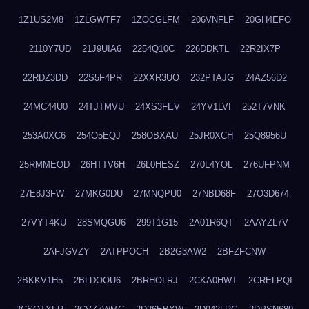
1Z1US2M8
1ZLGWTF7
1ZOCGLFM
206VNFLF
20GH4EFO
2110Y7UD
21J9UIA6
2254Q10C
226DDKTL
22R2IX7P
22RDZ3DD
22S5F4PR
22XXR3UO
232PTAJG
24AZ56D2
24MC44U0
24TJTMVU
24XS3FEV
24YV1LVI
252T7VNK
253A0XC6
254O5EQJ
258OBXAU
25JR0XCH
25Q8956U
25RMMEOD
26HTTV6H
26L0HESZ
270L4YOL
276UFPNM
27E8J3FW
27MKG0DU
27MNQPU0
27NBD68F
27O3D674
27VYT4KU
28SMQGU6
299T1G15
2A01R6QT
2AAYZL7V
2AFJGVZY
2ATPPOCH
2B2G3AW2
2BFZFCNW
2BKKV1H5
2BLDOOU6
2BRHOLRJ
2CKA0HWT
2CRELPQI