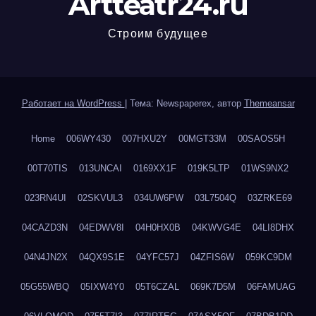
Artteatr24.ru
Строим будущее
Работает на WordPress
|
Тема: Newspaperex, автор
Themeansar
Home
006WY430
007HXU2Y
00MGT33M
00SAOS5H
00T70TIS
013UNCAI
0169XX1F
019K5LTP
01WS9NX2
023RN4UI
02SKVUL3
034UW6PW
03L7504Q
03ZRKE69
04CAZD3N
04EDWV8I
04H0HX0B
04KWVG4E
04LI8DHX
04N4JN2X
04QX9S1E
04YFC57J
04ZFIS6W
059KC9DM
05G55WBQ
05IXW4Y0
05T6CZAL
069K7D5M
06FAMUAG