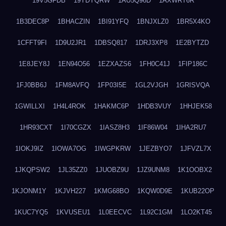
19V5GFDB
19YDYQRW
1AU5Q96D
1AXWRT6R
1B3DEC8P
1BHACZIN
1BI91YFQ
1BNJXLZ0
1BR5X4KO
1CFFT9FI
1D9U2JR1
1DBSQ817
1DRJ3XP8
1E2BYTZD
1E8JEY8J
1EN94O56
1EZXAZS6
1FH0C41J
1FIP186C
1FJ0BB6J
1FM8AVFQ
1FP03I5E
1GL2VJGH
1GRISVQA
1GWILLXI
1H4L4ROK
1HAKMC6P
1HDB3VUY
1HHJEK58
1HR93CXT
1I70CGZX
1IASZ8H3
1IF86W04
1IHA2RU7
1IOKJ9IZ
1IOWA7OG
1IWGPKRW
1JEZBYO7
1JFVZL7X
1JKQPSW2
1JL35ZZ0
1JUOBZ9U
1JZ9UNM8
1K1OOBX2
1KJONM1Y
1KJVH227
1KMG68BO
1KQW0D9E
1KUB22OP
1KUC7YQ5
1KVUSEU1
1L0EECVC
1L92C1GM
1LO2KT45