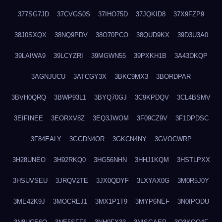
377SG7JD
37CVGS0S
37IHO75D
37JQKID8
37X9FZP9
38J0SXQX
38NQ9PDV
38O70PCO
38QUD9KX
39D3U3A0
39LAIWA9
39LCYZRI
39MGWN55
39PXKH1B
3A43DKQP
3AGNJUCU
3ATCGY3X
3BKC9MX3
3BORDPAR
3BVH0QRQ
3BWP93L1
3BYQ70GJ
3C9KPDQV
3CL4BSMV
3EIFINEE
3EORXV8Z
3EQ3JWOM
3F09CZ9V
3F1DPDSC
3F84EALY
3GGDN4OR
3GKCN4NY
3GVOCWRP
3H28UNEO
3H92RKQ0
3HG56NHN
3HHJ1KQM
3HSTLPXX
3HSUVSEU
3JRQV2TE
3JX0QDYF
3LXYAX0G
3M0R5J0Y
3ME42K9J
3MOCREJ1
3MX1P1T9
3MYP6NEF
3N0IPODU