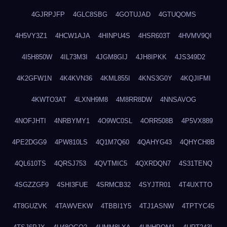
4GJRPJFP
4GLC8SBG
4GOTUJAD
4GTUQOMS
4H5VY3Z1
4HCW1AJA
4HINPU4S
4HSR603T
4HVMV9QI
4I5H850W
4IL73M3I
4JGM8GIJ
4JH8IPKK
4JS349D2
4K2GFW1N
4K4KVN36
4KML855I
4KNS3G0Y
4KQJIFMI
4KWTO3AT
4LXNH9M8
4M8RR8DW
4NNSAVOG
4NOFJHTI
4NRBYMY1
4O9WC0SL
4ORR508B
4P5VX889
4PE2DGG9
4PW810LS
4Q1M7Q60
4QAHYG43
4QHYCH8B
4QL610TS
4QRSJ753
4QVTMIC5
4QXRDQN7
4S31TENQ
4SGZZGF9
4SHI3FUE
4SRMCB32
4SYJTR01
4T4UXTTO
4T8GUZVK
4TAWVEKW
4TBBI1Y5
4TJ1ASNW
4TPTYC45