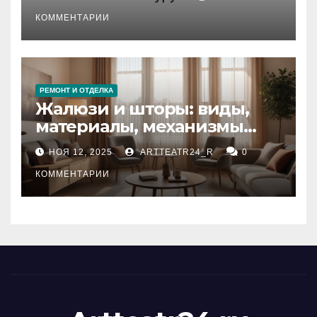
стихийных бедствий на
тезауруса
КОММЕНТАРИИ
РЕМОНТ И ОТДЕЛКА
Жалюзи и шторы: виды,
материалы, механизмы
управления и уход
НОЯ 12, 2025
ARTTEATR24_R
0
КОММЕНТАРИИ