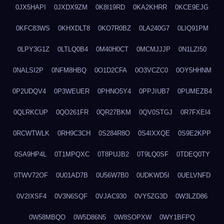
0JX5HAPI
0JXDX9ZM
0K8I19RD
0KA2KHRR
0KCE9EJG
0KFC83WS
0KHXDLT8
0KO7R0BZ
0LA240G7
0LIQ91PM
0LPY3G1Z
0LTLQ0B4
0M40H0CT
0MCMJJJP
0N1LZI50
0NALSI2P
0NFM8HBQ
0O1D2CFA
0O3VCZC0
0OY5HHNM
0P2UDQV4
0P3WEUER
0PHNO5Y4
0PPJIUB7
0PUMEZB4
0QLRKCUP
0QO261FR
0QR27BKM
0QV0STGJ
0R7FXEI4
0RCWTWLK
0RH9C3CH
0S284R8O
0S4IXXQE
0S9E2KPP
0SA9HP4L
0T1MPQXC
0T8PUJB2
0T9LQ0SF
0TDEQ0TY
0TWV72OF
0U01AD7B
0U56W7B0
0UDKWD5I
0UELVNFD
0V2IXSF4
0V3N6SQF
0VJAC930
0VY5ZG3D
0W3LZD86
0W58MBQO
0W5D86N5
0W8SOPXW
0WY1BFPQ