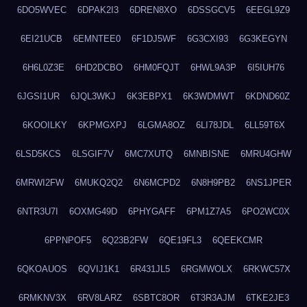
6DO5WVEC
6DPAK2I3
6DREN8XO
6DSSGCV5
6EEGL9Z9
6EI21UCB
6EMNTEE0
6F1DJ5WF
6G3CXI93
6G3KEGYN
6H6L0Z3E
6HD2DCBO
6HM0FQJT
6HWL9A3P
6I5IUH76
6JGSI1UR
6JQL3WKJ
6K3EBPX1
6K3WDMWT
6KDND60Z
6KOOILKY
6KPMGXPJ
6LGMA8OZ
6LI78JDL
6LL59T6X
6LSD5KCS
6LSGIF7V
6MC7XUTQ
6MNBISNE
6MRU4GHW
6MRWI2FW
6MUKQ2Q2
6N6MCPD2
6N8H9PB2
6NS1JPER
6NTR3U7I
6OXMG49D
6PHYGAFF
6PM1Z7A5
6PO2WC0X
6PPNPOF5
6Q23B2FW
6QE19FL3
6QEEKCMR
6QKOAUOS
6QVIJ1K1
6R431JL5
6RGMWOLX
6RKWC57X
6RMKNV3X
6RV8LARZ
6SBTC8OR
6T3R3AJM
6TKE2JE3