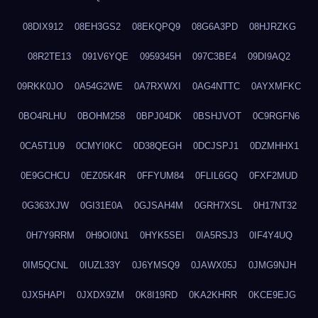
08DIX912
08EH3GS2
08EKQPQ9
08G6A3PD
08HJRZKG
08R2TE13
091V6YQE
0959345H
097C3BE4
09DI9AQ2
09RKK0JO
0A54G2WE
0A7RXWXI
0AG4NTTC
0AYXMFKC
0BO4RLHU
0BOHM258
0BPJ04DK
0BSHJVOT
0C9RGFN6
0CA5T1U9
0CMYI0KC
0D38QEGH
0DCJSPJ1
0DZMHHX1
0E9GCHCU
0EZ05K4R
0FFYUM84
0FLIL6GQ
0FXF2MUD
0G363XJW
0GI31E0A
0GJSAH4M
0GRH7XSL
0H17NT32
0H7Y9RRM
0H9OI0N1
0HYK5SEI
0IA5RSJ3
0IF4Y4UQ
0IM5QCNL
0IUZL33Y
0J6YMSQ9
0JAWX05J
0JMG9NJH
0JX5HAPI
0JXDX9ZM
0K8I19RD
0KA2KHRR
0KCE9EJG