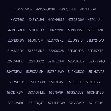
4WP2PW82
4WQWQXX8
4WXQZN38
4X7TT8GV
4XYOT662
4XZYAUHI
4YQHH612
4Z52SO0V
4ZP14UIL
4ZVGSBH0
50JO9B1K
50KZ2V9P
50NNJN5E
50S8F1Z0
510NBX1W
5160U7JM
51D7XGKL
51JUGSIB
51MY24WU
51VJOSDY
51ZE8MKB
522X4O28
52D4GH9B
52FJKYTB
52MOA4HC
52SYO0Q2
52TPECFV
52W5K0BY
52XXY91Q
53ATDBWI
53EKZAMH
53Z8FUAW
54PKU5CO
551HGV0S
553WPS4S
55FLR3W1
55IE9L4V
55JKJF3L
55NCOA72
55QDIRSM
55XAQHMU
56975PIR
56GSA0U2
56QN3KEB
56SCV4BG
571FDQ4T
5771DEGW
57G6BV7Y
57IUFJJS