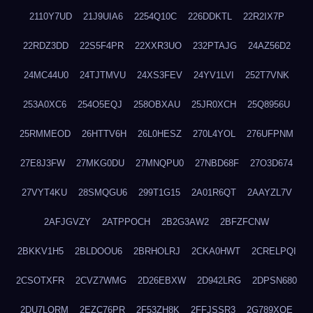
2110Y7UD
21J9UIA6
2254Q10C
226DDKTL
22R2IX7P
22RDZ3DD
22S5F4PR
22XXR3UO
232PTAJG
24AZ56D2
24MC44U0
24TJTMVU
24XS3FEV
24YV1LVI
252T7VNK
253A0XC6
254O5EQJ
258OBXAU
25JR0XCH
25Q8956U
25RMMEOD
26HTTV6H
26L0HESZ
270L4YOL
276UFPNM
27E8J3FW
27MKG0DU
27MNQPU0
27NBD68F
27O3D674
27VYT4KU
28SMQGU6
299T1G15
2A01R6QT
2AAYZL7V
2AFJGVZY
2ATPPOCH
2B2G3AW2
2BFZFCNW
2BKKV1H5
2BLDOOU6
2BRHOLRJ
2CKA0HWT
2CRELPQI
2CSOTXFR
2CVZ7WMG
2D26EBXW
2D942LRG
2DPSN680
2DU7LORM
2EZC76PR
2F53ZH8K
2FFJSSR3
2G789XQE