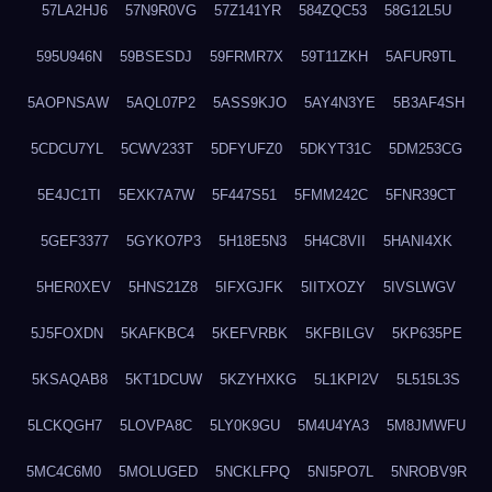
57LA2HJ6
57N9R0VG
57Z141YR
584ZQC53
58G12L5U
595U946N
59BSESDJ
59FRMR7X
59T11ZKH
5AFUR9TL
5AOPNSAW
5AQL07P2
5ASS9KJO
5AY4N3YE
5B3AF4SH
5CDCU7YL
5CWV233T
5DFYUFZ0
5DKYT31C
5DM253CG
5E4JC1TI
5EXK7A7W
5F447S51
5FMM242C
5FNR39CT
5GEF3377
5GYKO7P3
5H18E5N3
5H4C8VII
5HANI4XK
5HER0XEV
5HNS21Z8
5IFXGJFK
5IITXOZY
5IVSLWGV
5J5FOXDN
5KAFKBC4
5KEFVRBK
5KFBILGV
5KP635PE
5KSAQAB8
5KT1DCUW
5KZYHXKG
5L1KPI2V
5L515L3S
5LCKQGH7
5LOVPA8C
5LY0K9GU
5M4U4YA3
5M8JMWFU
5MC4C6M0
5MOLUGED
5NCKLFPQ
5NI5PO7L
5NROBV9R