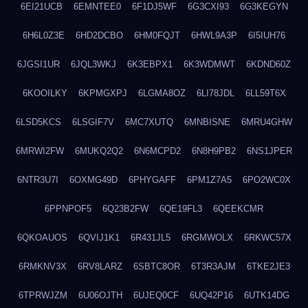
6EI21UCB
6EMNTEE0
6F1DJ5WF
6G3CXI93
6G3KEGYN
6H6L0Z3E
6HD2DCBO
6HM0FQJT
6HWL9A3P
6I5IUH76
6JGSI1UR
6JQL3WKJ
6K3EBPX1
6K3WDMWT
6KDND60Z
6KOOILKY
6KPMGXPJ
6LGMA8OZ
6LI78JDL
6LL59T6X
6LSD5KCS
6LSGIF7V
6MC7XUTQ
6MNBISNE
6MRU4GHW
6MRWI2FW
6MUKQ2Q2
6N6MCPD2
6N8H9PB2
6NS1JPER
6NTR3U7I
6OXMG49D
6PHYGAFF
6PM1Z7A5
6PO2WC0X
6PPNPOF5
6Q23B2FW
6QE19FL3
6QEEKCMR
6QKOAUOS
6QVIJ1K1
6R431JL5
6RGMWOLX
6RKWC57X
6RMKNV3X
6RV8LARZ
6SBTC8OR
6T3R3AJM
6TKE2JE3
6TPRWJZM
6U06OJTH
6UJEQ0CF
6UQ42P16
6UTK14DG