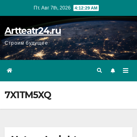
Перейти
Пт. Авг 7th, 2026
4:12:30 AM
к
содержанию
Artteatr24.ru
Строим будущее
7X1TM5XQ