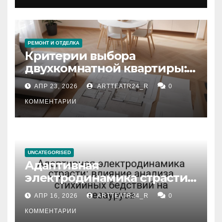
РЕМОНТ И ОТДЕЛКА
Критерии выбора
двухкомнатной квартиры:
планировка, площадь,
АПР 23, 2026
ARTTEATR24_R
0
состояние и документация
КОММЕНТАРИИ
UNCATEGORISED
Адаптивная
электродинамика страсти:
влияние анализа
АПР 16, 2026
ARTTEATR24_R
0
стихийных бедствий на
тезауруса
КОММЕНТАРИИ