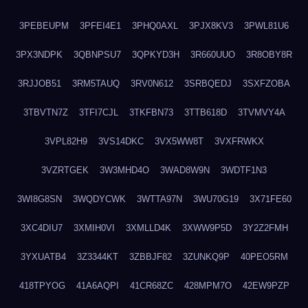
3PEBEUPM
3PFEI4E1
3PHQ0AXL
3PJX8KV3
3PWL81U6
3PX3NDPK
3QBNPSU7
3QPKYD3H
3R660UUO
3R8OBY8R
3RJJOB51
3RM5TAUQ
3RV0N612
3SRBQEDJ
3SXFZOBA
3TBVTN7Z
3TFI7CJL
3TKFBN73
3TTB618D
3TVMVY4A
3VPL82H9
3VS14DKC
3VX5WW8T
3VXFRWKX
3VZRTGEK
3W3MHD4O
3WAD8W9N
3WDTF1N3
3WI8G8SN
3WQDYCWK
3WTTA97N
3WU70G19
3X71FE60
3XC4DIU7
3XMIH0VI
3XMLLD4K
3XWW9P5D
3Y2Z2FMH
3YXUATB4
3Z3344KT
3ZBBJF82
3ZUNKQ9P
40PEO5RM
418TPYOG
41A6AQPI
41CR68ZC
428MPM7O
42EW9PZP