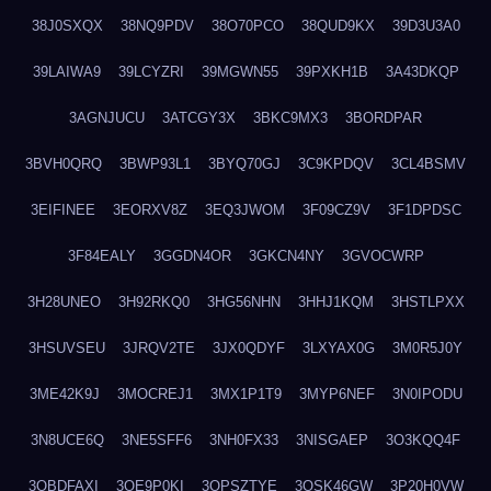
38J0SXQX
38NQ9PDV
38O70PCO
38QUD9KX
39D3U3A0
39LAIWA9
39LCYZRI
39MGWN55
39PXKH1B
3A43DKQP
3AGNJUCU
3ATCGY3X
3BKC9MX3
3BORDPAR
3BVH0QRQ
3BWP93L1
3BYQ70GJ
3C9KPDQV
3CL4BSMV
3EIFINEE
3EORXV8Z
3EQ3JWOM
3F09CZ9V
3F1DPDSC
3F84EALY
3GGDN4OR
3GKCN4NY
3GVOCWRP
3H28UNEO
3H92RKQ0
3HG56NHN
3HHJ1KQM
3HSTLPXX
3HSUVSEU
3JRQV2TE
3JX0QDYF
3LXYAX0G
3M0R5J0Y
3ME42K9J
3MOCREJ1
3MX1P1T9
3MYP6NEF
3N0IPODU
3N8UCE6Q
3NE5SFF6
3NH0FX33
3NISGAEP
3O3KQQ4F
3OBDFAXI
3OE9P0KI
3OPSZTYE
3OSK46GW
3P20H0VW