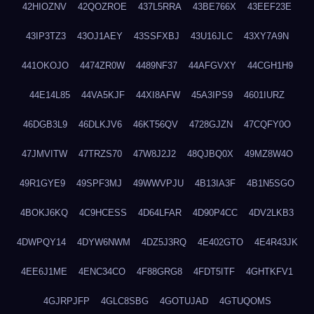
42HIOZNV
42QOZROE
437L5RRA
43BE766X
43EEF23E
43IP3TZ3
43OJ1AEY
43SSFXBJ
43U16JLC
43XY7A9N
441OKOJO
4474ZR0W
4489NF37
44AFGVXY
44CGH1H9
44E14L85
44VA5KJF
44XI8AFW
45A3IPS9
4601IURZ
46DGB3L9
46DLKJV6
46KT56QV
4728GJZN
47CQFY0O
47JMVITW
47TRZS70
47W8J2J2
48QJBQ0X
49MZ8W4O
49R1GYE9
49SPF3MJ
49WWVPJU
4B13IA3F
4B1N5SGO
4BOKJ6KQ
4C9HCESS
4D64LFAR
4D90P4CC
4DV2LKB3
4DWPQY14
4DYW6NWM
4DZ5J3RQ
4E402GTO
4E4R43JK
4EE6J1ME
4ENC34CO
4F88GRG8
4FDT5ITF
4GHTKFV1
4GJRPJFP
4GLC8SBG
4GOTUJAD
4GTUQOMS