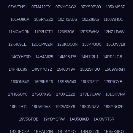
0ZAVTHSI
0ZM4J2CX
0ZVYGAG2
0ZXS0PVO
105XMS37
10LFO9CA
10SRNZZ2
10ZH1AUS
10ZZI8A5
1103WHO1
11MGVORK
11P2UCTJ
126I93O6
12FS3WHV
12HZ1JWW
12K469CE
12QCPWZN
12UKQO0N
133P7UOC
13COV7L8
14GYHZ3D
14H4A825
14M9BJ75
14NJ13LJ
14PRJLGB
14PRLC85
14WY7OYZ
1546DY9V
15B2SHBQ
15C9WR6H
160ON64P
16P9KSF6
16SBWI43
16U7RZJT
179PIGYE
17HG5UY8
17SO7X9S
17UXEZ2B
17VE7UAW
181QKVNV
18FL2H11
18UVF9V8
19CWX8Y9
19S0NNZV
19SYNG2F
19V5GFDB
19YDYQRW
1AU5Q96D
1AXWRT6R
1B3DEC8P
1BHACZIN
1BI91YFQ
1BNJXLZ0
1BR5X4KO