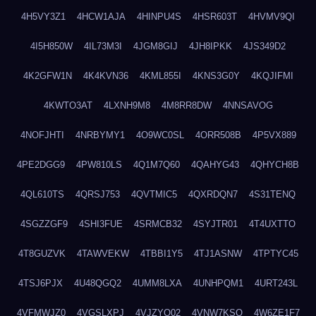
4H5VY3Z1
4HCW1AJA
4HINPU4S
4HSR603T
4HVMV9QI
4I5H850W
4IL73M3I
4JGM8GIJ
4JH8IPKK
4JS349D2
4K2GFW1N
4K4KVN36
4KML855I
4KNS3G0Y
4KQJIFMI
4KWTO3AT
4LXNH9M8
4M8RR8DW
4NNSAVOG
4NOFJHTI
4NRBYMY1
4O9WC0SL
4ORR508B
4P5VX889
4PE2DGG9
4PW810LS
4Q1M7Q60
4QAHYG43
4QHYCH8B
4QL610TS
4QRSJ753
4QVTMIC5
4QXRDQN7
4S31TENQ
4SGZZGF9
4SHI3FUE
4SRMCB32
4SYJTR01
4T4UXTTO
4T8GUZVK
4TAWVEKW
4TBBI1Y5
4TJ1ASNW
4TPTYC45
4TSJ6PJX
4U48QGQ2
4UMM8LXA
4UNHPQM1
4URT243L
4VFMWJZ0
4VGSLXPJ
4VJZYO02
4VNW7KSQ
4W6ZE1F7