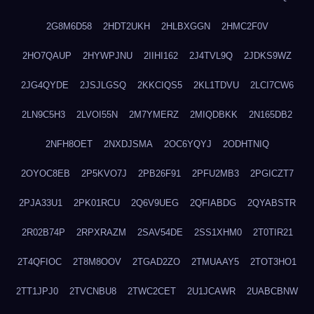
2G8M6D58
2HDT2UKH
2HLBXGGN
2HMC2F0V
2HO7QAUP
2HYWPJNU
2IIHI162
2J4TVL9Q
2JDKS9WZ
2JG4QYDE
2JSJLGSQ
2KKCIQS5
2KL1TDVU
2LCI7CW6
2LN9C5H3
2LVOI55N
2M7YMERZ
2MIQDBKK
2N165DB2
2NFH8OET
2NXDJSMA
2OC6YQYJ
2ODHTNIQ
2OYOC8EB
2P5KVO7J
2PB26F91
2PFU2MB3
2PGICZT7
2PJA33U1
2PK01RCU
2Q6V9UEG
2QFIABDG
2QYABSTR
2R02B74P
2RPXRAZM
2SAV54DE
2SS1XHM0
2T0TIR21
2T4QFIOC
2T8M8OOV
2TGAD2ZO
2TMUAAY5
2TOT3HO1
2TT1JPJ0
2TVCNBU8
2TWC2CET
2U1JCAWR
2UABCBNW