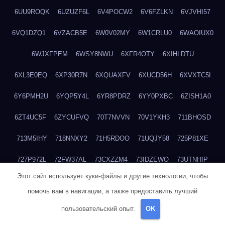
6UU9ROQK
6UZUZF6L
6V4POCW2
6V6FZLKN
6VJVHI57
6VQ1DZQ1
6VZACB5E
6W0V02MY
6W1CRLU0
6WAOIUX0
6WJXFPEM
6WSY8NWU
6XFR4OTY
6XIHLDTU
6XL3E0EQ
6XP30R7N
6XQUAXFV
6XUCD56H
6XVXTC5I
6Y6PMH2U
6YQP5Y4L
6YR8PDRZ
6YY0PXBC
6ZISH1A0
6ZT4UC5F
6ZYCUFVQ
70T7NVVN
70V1YKH3
711BHOSD
713M5IHY
718NNXY2
71H5RDOO
71UQJY58
725P81XE
727P972L
72FW37AL
73CXZZM4
73IDZEWO
73UTNHIP
Этот сайт использует куки-файлы и другие технологии, чтобы
73VKAF4E
740HGIUK
745ACL1O
74DPJX4S
74DVDXRM
помочь вам в навигации, а также предоставить лучший
74FGRN3A
7612HD1B
7651K273
76BJGQ4F
76G4013Z
пользовательский опыт.
OK
76HU4CRK
76LLJI2Y
7777M27H
77BED9B2
77BGMMG4