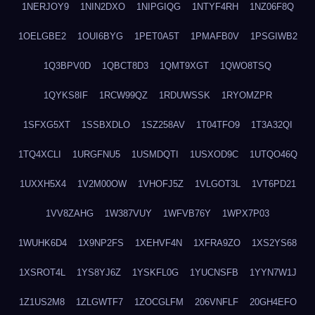
1NERJOY9
1NIN2DXO
1NIPGIQG
1NTYF4RH
1NZ06F8Q
1OELGBE2
1OUI6BYG
1PET0A5T
1PMAFB0V
1PSGIWB2
1Q3BPV0D
1QBCT8D3
1QMT9XGT
1QWO8TSQ
1QYKS8IF
1RCW99QZ
1RDUWSSK
1RYOMZPR
1SFXG5XT
1SSBXDLO
1SZ258AV
1T04TFO9
1T3A32QI
1TQ4XCLI
1URGFNU5
1USMDQTI
1USXOD9C
1UTQO46Q
1UXXH5X4
1V2M00OW
1VHOFJ5Z
1VLGOT3L
1VT6PD21
1VV8ZAHG
1W387VUY
1WFVB76Y
1WPX7P03
1WUHK6D4
1X9NP2FS
1XEHVF4N
1XFRA9ZO
1XS2YS68
1XSROT4L
1YS8YJ6Z
1YSKFL0G
1YUCNSFB
1YYN7W1J
1Z1US2M8
1ZLGWTF7
1ZOCGLFM
206VNFLF
20GH4EFO