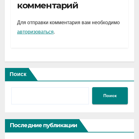
gr
s
а
комментарий
a
A
в
m
p
и
Для отправки комментария вам необходимо
p
ть
авторизоваться
.
Поиск
Поиск
Последние публикации