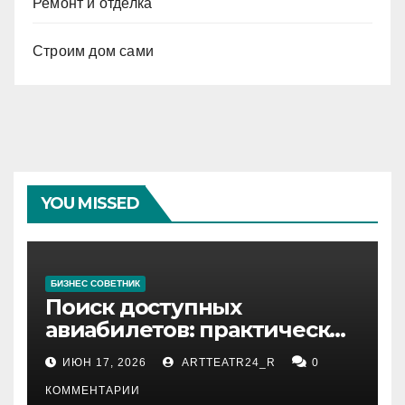
Ремонт и отделка
Строим дом сами
YOU MISSED
БИЗНЕС СОВЕТНИК
Поиск доступных
авиабилетов: практические
рекомендации
ИЮН 17, 2026
ARTTEATR24_R
0
КОММЕНТАРИИ