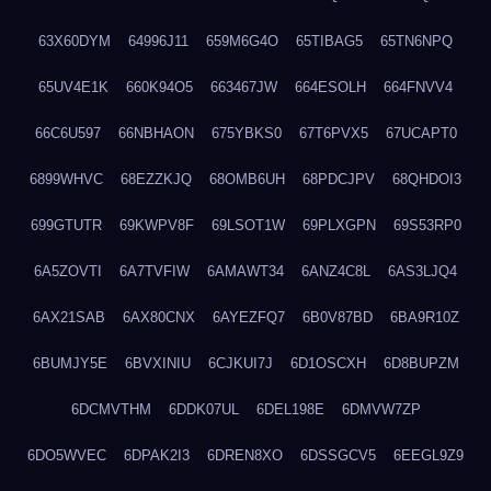
63X60DYM
64996J11
659M6G4O
65TIBAG5
65TN6NPQ
65UV4E1K
660K94O5
663467JW
664ESOLH
664FNVV4
66C6U597
66NBHAON
675YBKS0
67T6PVX5
67UCAPT0
6899WHVC
68EZZKJQ
68OMB6UH
68PDCJPV
68QHDOI3
699GTUTR
69KWPV8F
69LSOT1W
69PLXGPN
69S53RP0
6A5ZOVTI
6A7TVFIW
6AMAWT34
6ANZ4C8L
6AS3LJQ4
6AX21SAB
6AX80CNX
6AYEZFQ7
6B0V87BD
6BA9R10Z
6BUMJY5E
6BVXINIU
6CJKUI7J
6D1OSCXH
6D8BUPZM
6DCMVTHM
6DDK07UL
6DEL198E
6DMVW7ZP
6DO5WVEC
6DPAK2I3
6DREN8XO
6DSSGCV5
6EEGL9Z9