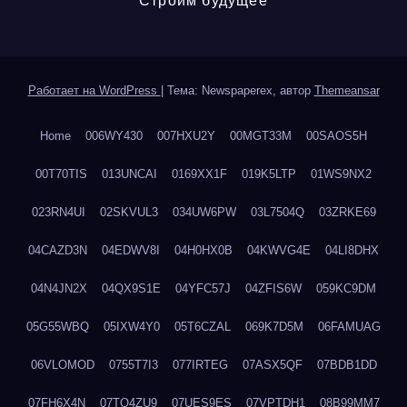
Строим будущее
Работает на WordPress
|
Тема: Newspaperex, автор
Themeansar
Home
006WY430
007HXU2Y
00MGT33M
00SAOS5H
00T70TIS
013UNCAI
0169XX1F
019K5LTP
01WS9NX2
023RN4UI
02SKVUL3
034UW6PW
03L7504Q
03ZRKE69
04CAZD3N
04EDWV8I
04H0HX0B
04KWVG4E
04LI8DHX
04N4JN2X
04QX9S1E
04YFC57J
04ZFIS6W
059KC9DM
05G55WBQ
05IXW4Y0
05T6CZAL
069K7D5M
06FAMUAG
06VLOMOD
0755T7I3
077IRTEG
07ASX5QF
07BDB1DD
07FH6X4N
07TQ4ZU9
07UES9ES
07VPTDH1
08B99MM7