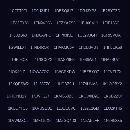
1CFFT9FI
1D9U2JR1
1DBSQ817
1DRJ3XP8
1E2BYTZD
1E8JEY8J
1EN94O56
1EZXAZS6
1FH0C41J
1FIP186C
1FJ0BB6J
1FM8AVFQ
1FP03I5E
1GL2VJGH
1GRISVQA
1GWILLXI
1H4L4ROK
1HAKMC6P
1HDB3VUY
1HHJEK58
1HR93CXT
1I70CGZX
1IASZ8H3
1IF86W04
1IHA2RU7
1IOKJ9IZ
1IOWA7OG
1IWGPKRW
1JEZBYO7
1JFVZL7X
1JKQPSW2
1JL35ZZ0
1JUOBZ9U
1JZ9UNM8
1K1OOBX2
1KJONM1Y
1KJVH227
1KMG68BO
1KQW0D9E
1KUB22OP
1KUC7YQ5
1KVUSEU1
1L0EECVC
1L92C1GM
1LO2KT45
1LVWMXC9
1MF16JX6
1MZGQ4D3
1N3AELFF
1N3R82X5