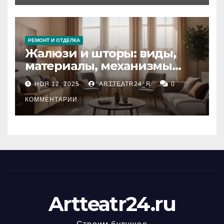
РЕМОНТ И ОТДЕЛКА
Жалюзи и шторы: виды,
материалы, механизмы
управления и уход
НОЯ 12, 2025
ARTTEATR24_R
0
КОММЕНТАРИИ
Artteatr24.ru