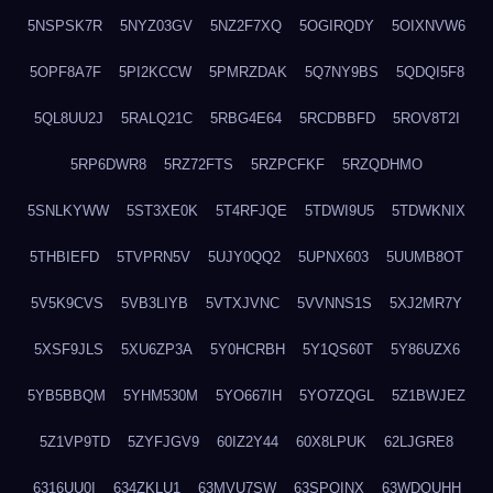
5NSPSK7R
5NYZ03GV
5NZ2F7XQ
5OGIRQDY
5OIXNVW6
5OPF8A7F
5PI2KCCW
5PMRZDAK
5Q7NY9BS
5QDQI5F8
5QL8UU2J
5RALQ21C
5RBG4E64
5RCDBBFD
5ROV8T2I
5RP6DWR8
5RZ72FTS
5RZPCFKF
5RZQDHMO
5SNLKYWW
5ST3XE0K
5T4RFJQE
5TDWI9U5
5TDWKNIX
5THBIEFD
5TVPRN5V
5UJY0QQ2
5UPNX603
5UUMB8OT
5V5K9CVS
5VB3LIYB
5VTXJVNC
5VVNNS1S
5XJ2MR7Y
5XSF9JLS
5XU6ZP3A
5Y0HCRBH
5Y1QS60T
5Y86UZX6
5YB5BBQM
5YHM530M
5YO667IH
5YO7ZQGL
5Z1BWJEZ
5Z1VP9TD
5ZYFJGV9
60IZ2Y44
60X8LPUK
62LJGRE8
6316UU0I
634ZKLU1
63MVU7SW
63SPQINX
63WDQUHH