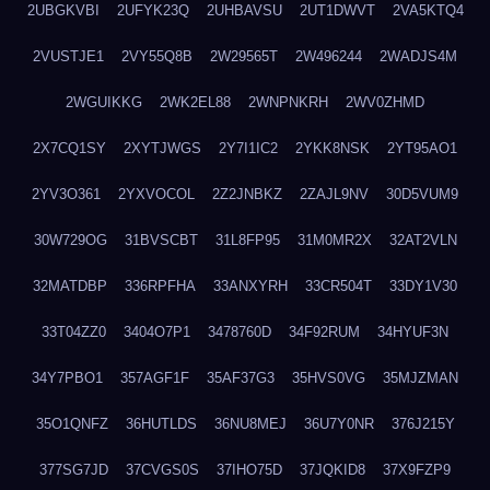
2UBGKVBI
2UFYK23Q
2UHBAVSU
2UT1DWVT
2VA5KTQ4
2VUSTJE1
2VY55Q8B
2W29565T
2W496244
2WADJS4M
2WGUIKKG
2WK2EL88
2WNPNKRH
2WV0ZHMD
2X7CQ1SY
2XYTJWGS
2Y7I1IC2
2YKK8NSK
2YT95AO1
2YV3O361
2YXVOCOL
2Z2JNBKZ
2ZAJL9NV
30D5VUM9
30W729OG
31BVSCBT
31L8FP95
31M0MR2X
32AT2VLN
32MATDBP
336RPFHA
33ANXYRH
33CR504T
33DY1V30
33T04ZZ0
3404O7P1
3478760D
34F92RUM
34HYUF3N
34Y7PBO1
357AGF1F
35AF37G3
35HVS0VG
35MJZMAN
35O1QNFZ
36HUTLDS
36NU8MEJ
36U7Y0NR
376J215Y
377SG7JD
37CVGS0S
37IHO75D
37JQKID8
37X9FZP9