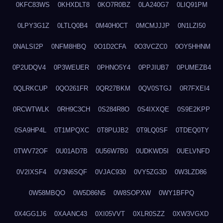
0KFC83WS
0KHXDLT8
0KO7R0BZ
0LA240G7
0LIQ91PM
0LPY3G1Z
0LTLQ0B4
0M40H0CT
0MCMJJJP
0N1LZI50
0NALSI2P
0NFM8HBQ
0O1D2CFA
0O3VCZC0
0OY5HHNM
0P2UDQV4
0P3WEUER
0PHNO5Y4
0PPJIUB7
0PUMEZB4
0QLRKCUP
0QO261FR
0QR27BKM
0QV0STGJ
0R7FXEI4
0RCWTWLK
0RH9C3CH
0S284R8O
0S4IXXQE
0S9E2KPP
0SA9HP4L
0T1MPQXC
0T8PUJB2
0T9LQ0SF
0TDEQ0TY
0TWV72OF
0U01AD7B
0U56W7B0
0UDKWD5I
0UELVNFD
0V2IXSF4
0V3N6SQF
0VJAC930
0VY5ZG3D
0W3LZD86
0W58MBQO
0W5D86N5
0W8SOPXW
0WY1BFPQ
0X4GG1J6
0XAANC43
0XI05VVT
0XLR0SZZ
0XW3VGXD