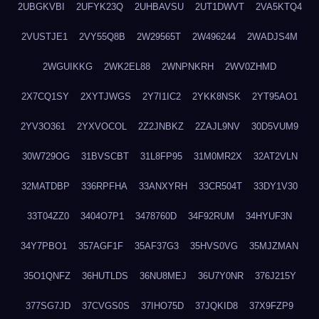
2UBGKVBI
2UFYK23Q
2UHBAVSU
2UT1DWVT
2VA5KTQ4
2VUSTJE1
2VY55Q8B
2W29565T
2W496244
2WADJS4M
2WGUIKKG
2WK2EL88
2WNPNKRH
2WV0ZHMD
2X7CQ1SY
2XYTJWGS
2Y7I1IC2
2YKK8NSK
2YT95AO1
2YV3O361
2YXVOCOL
2Z2JNBKZ
2ZAJL9NV
30D5VUM9
30W729OG
31BVSCBT
31L8FP95
31M0MR2X
32AT2VLN
32MATDBP
336RPFHA
33ANXYRH
33CR504T
33DY1V30
33T04ZZ0
3404O7P1
3478760D
34F92RUM
34HYUF3N
34Y7PBO1
357AGF1F
35AF37G3
35HVS0VG
35MJZMAN
35O1QNFZ
36HUTLDS
36NU8MEJ
36U7Y0NR
376J215Y
377SG7JD
37CVGS0S
37IHO75D
37JQKID8
37X9FZP9