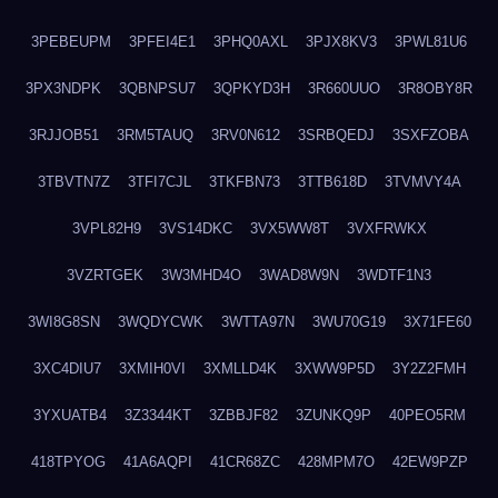
3PEBEUPM
3PFEI4E1
3PHQ0AXL
3PJX8KV3
3PWL81U6
3PX3NDPK
3QBNPSU7
3QPKYD3H
3R660UUO
3R8OBY8R
3RJJOB51
3RM5TAUQ
3RV0N612
3SRBQEDJ
3SXFZOBA
3TBVTN7Z
3TFI7CJL
3TKFBN73
3TTB618D
3TVMVY4A
3VPL82H9
3VS14DKC
3VX5WW8T
3VXFRWKX
3VZRTGEK
3W3MHD4O
3WAD8W9N
3WDTF1N3
3WI8G8SN
3WQDYCWK
3WTTA97N
3WU70G19
3X71FE60
3XC4DIU7
3XMIH0VI
3XMLLD4K
3XWW9P5D
3Y2Z2FMH
3YXUATB4
3Z3344KT
3ZBBJF82
3ZUNKQ9P
40PEO5RM
418TPYOG
41A6AQPI
41CR68ZC
428MPM7O
42EW9PZP