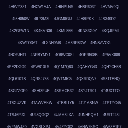
4H5VY3Z1
4HCW1AJA
4HINPU4S
4HSR603T
4HVMV9QI
4I5H850W
4IL73M3I
4JGM8GIJ
4JH8IPKK
4JS349D2
4K2GFW1N
4K4KVN36
4KML855I
4KNS3G0Y
4KQJIFMI
4KWTO3AT
4LXNH9M8
4M8RR8DW
4NNSAVOG
4NOFJHTI
4NRBYMY1
4O9WC0SL
4ORR508B
4P5VX889
4PE2DGG9
4PW810LS
4Q1M7Q60
4QAHYG43
4QHYCH8B
4QL610TS
4QRSJ753
4QVTMIC5
4QXRDQN7
4S31TENQ
4SGZZGF9
4SHI3FUE
4SRMCB32
4SYJTR01
4T4UXTTO
4T8GUZVK
4TAWVEKW
4TBBI1Y5
4TJ1ASNW
4TPTYC45
4TSJ6PJX
4U48QGQ2
4UMM8LXA
4UNHPQM1
4URT243L
4VFMWJZ0
4VGSLXPJ
4VJZYO02
4VNW7KSQ
4W6ZE1F7