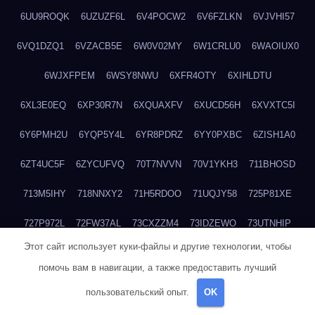
6UU9ROQK
6UZUZF6L
6V4POCW2
6V6FZLKN
6VJVHI57
6VQ1DZQ1
6VZACB5E
6W0V02MY
6W1CRLU0
6WAOIUX0
6WJXFPEM
6WSY8NWU
6XFR4OTY
6XIHLDTU
6XL3E0EQ
6XP30R7N
6XQUAXFV
6XUCD56H
6XVXTC5I
6Y6PMH2U
6YQP5Y4L
6YR8PDRZ
6YY0PXBC
6ZISH1A0
6ZT4UC5F
6ZYCUFVQ
70T7NVVN
70V1YKH3
711BHOSD
713M5IHY
718NNXY2
71H5RDOO
71UQJY58
725P81XE
727P972L
72FW37AL
73CXZZM4
73IDZEWO
73UTNHIP
Этот сайт использует куки-файлы и другие технологии, чтобы
73VKAF4E
740HGIUK
745ACL1O
74DPJX4S
74DVDXRM
помочь вам в навигации, а также предоставить лучший
74FGRN3A
7612HD1B
7651K273
76BJGQ4F
76G4013Z
пользовательский опыт.
OK
76HU4CRK
76LLJI2Y
7777M27H
77BED9B2
77BGMMG4