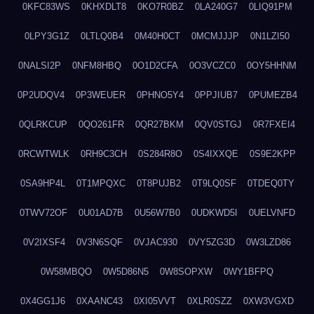
0KFC83WS
0KHXDLT8
0KO7R0BZ
0LA240G7
0LIQ91PM
0LPY3G1Z
0LTLQ0B4
0M40H0CT
0MCMJJJP
0N1LZI50
0NALSI2P
0NFM8HBQ
0O1D2CFA
0O3VCZC0
0OY5HHNM
0P2UDQV4
0P3WEUER
0PHNO5Y4
0PPJIUB7
0PUMEZB4
0QLRKCUP
0QO261FR
0QR27BKM
0QV0STGJ
0R7FXEI4
0RCWTWLK
0RH9C3CH
0S284R8O
0S4IXXQE
0S9E2KPP
0SA9HP4L
0T1MPQXC
0T8PUJB2
0T9LQ0SF
0TDEQ0TY
0TWV72OF
0U01AD7B
0U56W7B0
0UDKWD5I
0UELVNFD
0V2IXSF4
0V3N6SQF
0VJAC930
0VY5ZG3D
0W3LZD86
0W58MBQO
0W5D86N5
0W8SOPXW
0WY1BFPQ
0X4GG1J6
0XAANC43
0XI05VVT
0XLR0SZZ
0XW3VGXD