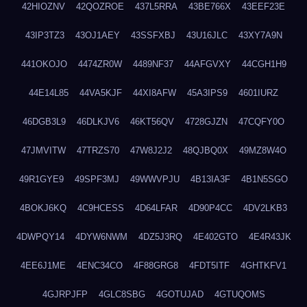
42HIOZNV
42QOZROE
437L5RRA
43BE766X
43EEF23E
43IP3TZ3
43OJ1AEY
43SSFXBJ
43U16JLC
43XY7A9N
441OKOJO
4474ZR0W
4489NF37
44AFGVXY
44CGH1H9
44E14L85
44VA5KJF
44XI8AFW
45A3IPS9
4601IURZ
46DGB3L9
46DLKJV6
46KT56QV
4728GJZN
47CQFY0O
47JMVITW
47TRZS70
47W8J2J2
48QJBQ0X
49MZ8W4O
49R1GYE9
49SPF3MJ
49WWVPJU
4B13IA3F
4B1N5SGO
4BOKJ6KQ
4C9HCESS
4D64LFAR
4D90P4CC
4DV2LKB3
4DWPQY14
4DYW6NWM
4DZ5J3RQ
4E402GTO
4E4R43JK
4EE6J1ME
4ENC34CO
4F88GRG8
4FDT5ITF
4GHTKFV1
4GJRPJFP
4GLC8SBG
4GOTUJAD
4GTUQOMS