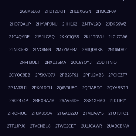
2G8M6D58
2HDT2UKH
2HLBXGGN
2HMC2F0V
2HO7QAUP
2HYWPJNU
2IIHI162
2J4TVL9Q
2JDKS9WZ
2JG4QYDE
2JSJLGSQ
2KKCIQS5
2KL1TDVU
2LCI7CW6
2LN9C5H3
2LVOI55N
2M7YMERZ
2MIQDBKK
2N165DB2
2NFH8OET
2NXDJSMA
2OC6YQYJ
2ODHTNIQ
2OYOC8EB
2P5KVO7J
2PB26F91
2PFU2MB3
2PGICZT7
2PJA33U1
2PK01RCU
2Q6V9UEG
2QFIABDG
2QYABSTR
2R02B74P
2RPXRAZM
2SAV54DE
2SS1XHM0
2T0TIR21
2T4QFIOC
2T8M8OOV
2TGAD2ZO
2TMUAAY5
2TOT3HO1
2TT1JPJ0
2TVCNBU8
2TWC2CET
2U1JCAWR
2UABCBNW