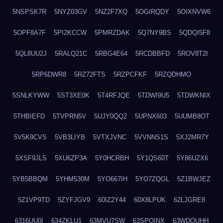
5NSPSK7R
5NYZ03GV
5NZ2F7XQ
5OGIRQDY
5OIXNVW6
5OPF8A7F
5PI2KCCW
5PMRZDAK
5Q7NY9BS
5QDQI5F8
5QL8UU2J
5RALQ21C
5RBG4E64
5RCDBBFD
5ROV8T2I
5RP6DWR8
5RZ72FTS
5RZPCFKF
5RZQDHMO
5SNLKYWW
5ST3XE0K
5T4RFJQE
5TDWI9U5
5TDWKNIX
5THBIEFD
5TVPRN5V
5UJY0QQ2
5UPNX603
5UUMB8OT
5V5K9CVS
5VB3LIYB
5VTXJVNC
5VVNNS1S
5XJ2MR7Y
5XSF9JLS
5XU6ZP3A
5Y0HCRBH
5Y1QS60T
5Y86UZX6
5YB5BBQM
5YHM530M
5YO667IH
5YO7ZQGL
5Z1BWJEZ
5Z1VP9TD
5ZYFJGV9
60IZ2Y44
60X8LPUK
62LJGRE8
6316UU0I
634ZKLU1
63MVU7SW
63SPQINX
63WDQUHH