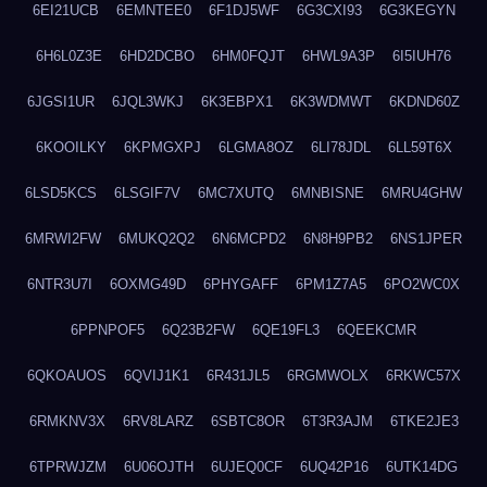
6EI21UCB
6EMNTEE0
6F1DJ5WF
6G3CXI93
6G3KEGYN
6H6L0Z3E
6HD2DCBO
6HM0FQJT
6HWL9A3P
6I5IUH76
6JGSI1UR
6JQL3WKJ
6K3EBPX1
6K3WDMWT
6KDND60Z
6KOOILKY
6KPMGXPJ
6LGMA8OZ
6LI78JDL
6LL59T6X
6LSD5KCS
6LSGIF7V
6MC7XUTQ
6MNBISNE
6MRU4GHW
6MRWI2FW
6MUKQ2Q2
6N6MCPD2
6N8H9PB2
6NS1JPER
6NTR3U7I
6OXMG49D
6PHYGAFF
6PM1Z7A5
6PO2WC0X
6PPNPOF5
6Q23B2FW
6QE19FL3
6QEEKCMR
6QKOAUOS
6QVIJ1K1
6R431JL5
6RGMWOLX
6RKWC57X
6RMKNV3X
6RV8LARZ
6SBTC8OR
6T3R3AJM
6TKE2JE3
6TPRWJZM
6U06OJTH
6UJEQ0CF
6UQ42P16
6UTK14DG