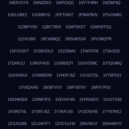
1NERJOY9
1NIN2DXO
1NIPGIQG
1NTYF4RH
1NZ06F8Q
1OELGBE2
1OUI6BYG
1PET0A5T
1PMAFB0V
1PSGIWB2
1Q3BPV0D
1QBCT8D3
1QMT9XGT
1QWO8TSQ
1QYKS8IF
1RCW99QZ
1RDUWSSK
1RYOMZPR
1SFXG5XT
1SSBXDLO
1SZ258AV
1T04TFO9
1T3A32QI
1TQ4XCLI
1URGFNU5
1USMDQTI
1USXOD9C
1UTQO46Q
1UXXH5X4
1V2M00OW
1VHOFJ5Z
1VLGOT3L
1VT6PD21
1VV8ZAHG
1W387VUY
1WFVB76Y
1WPX7P03
1WUHK6D4
1X9NP2FS
1XEHVF4N
1XFRA9ZO
1XS2YS68
1XSROT4L
1YS8YJ6Z
1YSKFL0G
1YUCNSFB
1YYN7W1J
1Z1US2M8
1ZLGWTF7
1ZOCGLFM
206VNFLF
20GH4EFO