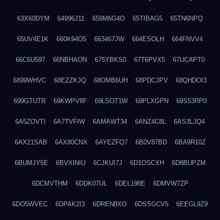
63X60DYM
64996J11
659M6G4O
65TIBAG5
65TN6NPQ
65UV4E1K
660K94O5
663467JW
664ESOLH
664FNVV4
66C6U597
66NBHAON
675YBKS0
67T6PVX5
67UCAPT0
6899WHVC
68EZZKJQ
68OMB6UH
68PDCJPV
68QHDOI3
699GTUTR
69KWPV8F
69LSOT1W
69PLXGPN
69S53RP0
6A5ZOVTI
6A7TVFIW
6AMAWT34
6ANZ4C8L
6AS3LJQ4
6AX21SAB
6AX80CNX
6AYEZFQ7
6B0V87BD
6BA9R10Z
6BUMJY5E
6BVXINIU
6CJKUI7J
6D1OSCXH
6D8BUPZM
6DCMVTHM
6DDK07UL
6DEL198E
6DMVW7ZP
6DO5WVEC
6DPAK2I3
6DREN8XO
6DSSGCV5
6EEGL9Z9