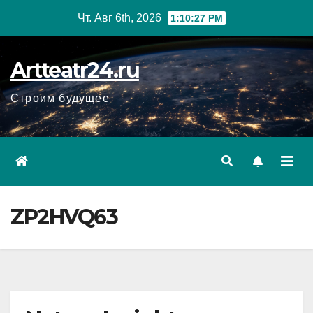
Перейти
Чт. Авг 6th, 2026
1:10:28 PM
к
содержанию
Artteatr24.ru
Строим будущее
ZP2HVQ63