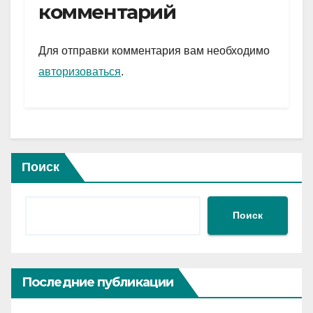
gr
s
а
комментарий
a
A
в
m
p
и
Для отправки комментария вам необходимо
p
ть
авторизоваться
.
Поиск
Поиск
Последние публикации