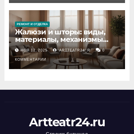
РЕМОНТ И ОТДЕЛКА
Жалюзи и шторы: виды,
материалы, механизмы
управления и уход
НОЯ 12, 2025
ARTTEATR24_R
0
КОММЕНТАРИИ
Artteatr24.ru