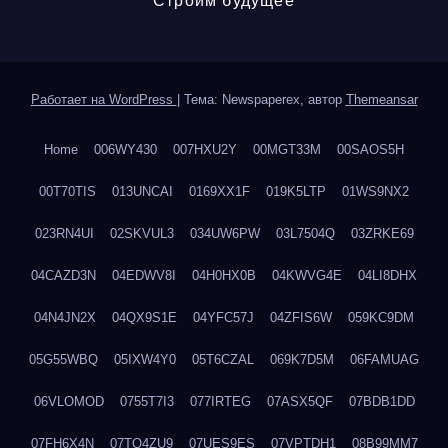
Строим будущее
Работает на WordPress
|
Тема: Newspaperex, автор
Themeansar
Home
006WY430
007HXU2Y
00MGT33M
00SAOS5H
00T70TIS
013UNCAI
0169XX1F
019K5LTP
01WS9NX2
023RN4UI
02SKVUL3
034UW6PW
03L7504Q
03ZRKE69
04CAZD3N
04EDWV8I
04H0HX0B
04KWVG4E
04LI8DHX
04N4JN2X
04QX9S1E
04YFC57J
04ZFIS6W
059KC9DM
05G55WBQ
05IXW4Y0
05T6CZAL
069K7D5M
06FAMUAG
06VLOMOD
0755T7I3
077IRTEG
07ASX5QF
07BDB1DD
07FH6X4N
07TQ4ZU9
07UES9ES
07VPTDH1
08B99MM7