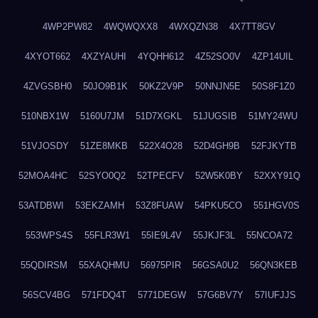
4WP2PW82
4WQWQXX8
4WXQZN38
4X7TT8GV
4XYOT662
4XZYAUHI
4YQHH612
4Z52SO0V
4ZP14UIL
4ZVGSBH0
50JO9B1K
50KZ2V9P
50NNJN5E
50S8F1Z0
510NBX1W
5160U7JM
51D7XGKL
51JUGSIB
51MY24WU
51VJOSDY
51ZE8MKB
522X4O28
52D4GH9B
52FJKYTB
52MOA4HC
52SYO0Q2
52TPECFV
52W5K0BY
52XXY91Q
53ATDBWI
53EKZAMH
53Z8FUAW
54PKU5CO
551HGV0S
553WPS4S
55FLR3W1
55IE9L4V
55JKJF3L
55NCOA72
55QDIRSM
55XAQHMU
56975PIR
56GSA0U2
56QN3KEB
56SCV4BG
571FDQ4T
5771DEGW
57G6BV7Y
57IUFJJS