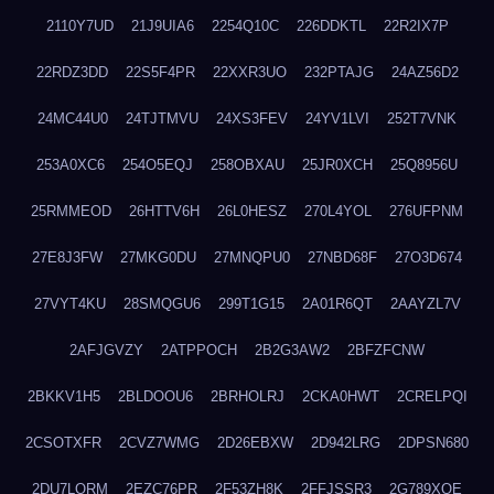
2110Y7UD
21J9UIA6
2254Q10C
226DDKTL
22R2IX7P
22RDZ3DD
22S5F4PR
22XXR3UO
232PTAJG
24AZ56D2
24MC44U0
24TJTMVU
24XS3FEV
24YV1LVI
252T7VNK
253A0XC6
254O5EQJ
258OBXAU
25JR0XCH
25Q8956U
25RMMEOD
26HTTV6H
26L0HESZ
270L4YOL
276UFPNM
27E8J3FW
27MKG0DU
27MNQPU0
27NBD68F
27O3D674
27VYT4KU
28SMQGU6
299T1G15
2A01R6QT
2AAYZL7V
2AFJGVZY
2ATPPOCH
2B2G3AW2
2BFZFCNW
2BKKV1H5
2BLDOOU6
2BRHOLRJ
2CKA0HWT
2CRELPQI
2CSOTXFR
2CVZ7WMG
2D26EBXW
2D942LRG
2DPSN680
2DU7LORM
2EZC76PR
2F53ZH8K
2FFJSSR3
2G789XQE