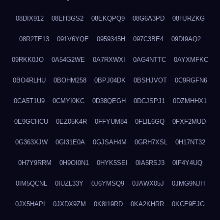
08DIX912
08EH3GS2
08EKQPQ9
08G6A3PD
08HJRZKG
08R2TE13
091V6YQE
0959345H
097C3BE4
09DI9AQ2
09RKK0JO
0A54G2WE
0A7RXWXI
0AG4NTTC
0AYXMFKC
0BO4RLHU
0BOHM258
0BPJ04DK
0BSHJVOT
0C9RGFN6
0CA5T1U9
0CMYI0KC
0D38QEGH
0DCJSPJ1
0DZMHHX1
0E9GCHCU
0EZ05K4R
0FFYUM84
0FLIL6GQ
0FXF2MUD
0G363XJW
0GI31E0A
0GJSAH4M
0GRH7XSL
0H17NT32
0H7Y9RRM
0H9OI0N1
0HYK5SEI
0IA5RSJ3
0IF4Y4UQ
0IM5QCNL
0IUZL33Y
0J6YMSQ9
0JAWX05J
0JMG9NJH
0JX5HAPI
0JXDX9ZM
0K8I19RD
0KA2KHRR
0KCE9EJG