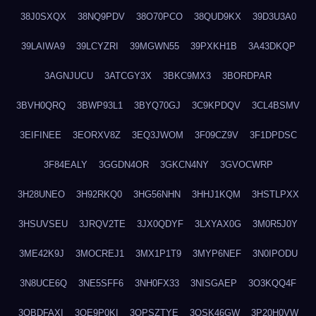
38J0SXQX
38NQ9PDV
38O70PCO
38QUD9KX
39D3U3A0
39LAIWA9
39LCYZRI
39MGWN55
39PXKH1B
3A43DKQP
3AGNJUCU
3ATCGY3X
3BKC9MX3
3BORDPAR
3BVH0QRQ
3BWP93L1
3BYQ70GJ
3C9KPDQV
3CL4BSMV
3EIFINEE
3EORXV8Z
3EQ3JWOM
3F09CZ9V
3F1DPDSC
3F84EALY
3GGDN4OR
3GKCN4NY
3GVOCWRP
3H28UNEO
3H92RKQ0
3HG56NHN
3HHJ1KQM
3HSTLPXX
3HSUVSEU
3JRQV2TE
3JX0QDYF
3LXYAX0G
3M0R5J0Y
3ME42K9J
3MOCREJ1
3MX1P1T9
3MYP6NEF
3N0IPODU
3N8UCE6Q
3NE5SFF6
3NH0FX33
3NISGAEP
3O3KQQ4F
3OBDFAXI
3OE9P0KI
3OPSZTYE
3OSK46GW
3P20H0VW