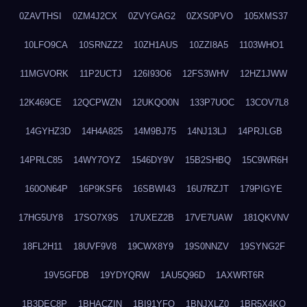
0ZAVTHSI
0ZM4J2CX
0ZVYGAG2
0ZXS0PVO
105XMS37
10LFO9CA
10SRNZZ2
10ZH1AUS
10ZZI8A5
1103WHO1
11MGVORK
11P2UCTJ
126I93O6
12FS3WHV
12HZ1JWW
12K469CE
12QCPWZN
12UKQO0N
133P7UOC
13COV7L8
14GYHZ3D
14H4A825
14M9BJ75
14NJ13LJ
14PRJLGB
14PRLC85
14WY7OYZ
1546DY9V
15B2SHBQ
15C9WR6H
160ON64P
16P9KSF6
16SBWI43
16U7RZJT
179PIGYE
17HG5UY8
17SO7X9S
17UXEZ2B
17VE7UAW
181QKVNV
18FL2H11
18UVF9V8
19CWX8Y9
19S0NNZV
19SYNG2F
19V5GFDB
19YDYQRW
1AU5Q96D
1AXWRT6R
1B3DEC8P
1BHACZIN
1BI91YFQ
1BNJXLZ0
1BR5X4KO