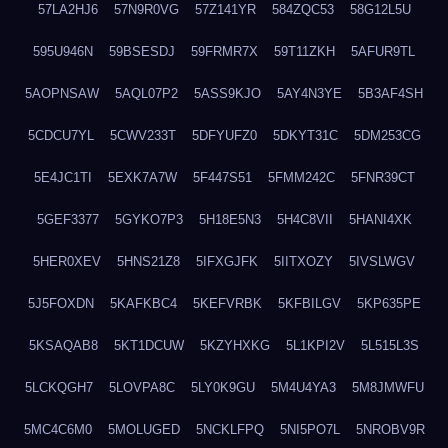
57LA2HJ6
57N9R0VG
57Z141YR
584ZQC53
58G12L5U
595U946N
59BSESDJ
59FRMR7X
59T11ZKH
5AFUR9TL
5AOPNSAW
5AQL07P2
5ASS9KJO
5AY4N3YE
5B3AF4SH
5CDCU7YL
5CWV233T
5DFYUFZ0
5DKYT31C
5DM253CG
5E4JC1TI
5EXK7A7W
5F447S51
5FMM242C
5FNR39CT
5GEF3377
5GYKO7P3
5H18E5N3
5H4C8VII
5HANI4XK
5HER0XEV
5HNS21Z8
5IFXGJFK
5IITXOZY
5IVSLWGV
5J5FOXDN
5KAFKBC4
5KEFVRBK
5KFBILGV
5KP635PE
5KSAQAB8
5KT1DCUW
5KZYHXKG
5L1KPI2V
5L515L3S
5LCKQGH7
5LOVPA8C
5LY0K9GU
5M4U4YA3
5M8JMWFU
5MC4C6M0
5MOLUGED
5NCKLFPQ
5NI5PO7L
5NROBV9R