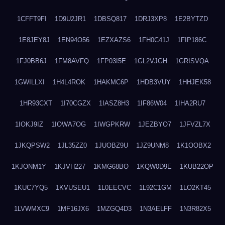
1CFFT9FI
1D9U2JR1
1DBSQ817
1DRJ3XP8
1E2BYTZD
1E8JEY8J
1EN94O56
1EZXAZS6
1FH0C41J
1FIP186C
1FJ0BB6J
1FM8AVFQ
1FP03I5E
1GL2VJGH
1GRISVQA
1GWILLXI
1H4L4ROK
1HAKMC6P
1HDB3VUY
1HHJEK58
1HR93CXT
1I70CGZX
1IASZ8H3
1IF86W04
1IHA2RU7
1IOKJ9IZ
1IOWA7OG
1IWGPKRW
1JEZBYO7
1JFVZL7X
1JKQPSW2
1JL35ZZ0
1JUOBZ9U
1JZ9UNM8
1K1OOBX2
1KJONM1Y
1KJVH227
1KMG68BO
1KQW0D9E
1KUB22OP
1KUC7YQ5
1KVUSEU1
1L0EECVC
1L92C1GM
1LO2KT45
1LVWMXC9
1MF16JX6
1MZGQ4D3
1N3AELFF
1N3R82X5