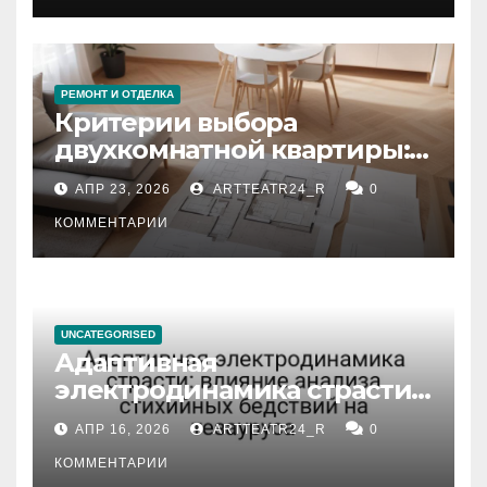
РЕМОНТ И ОТДЕЛКА
Критерии выбора
двухкомнатной квартиры:
планировка, площадь,
АПР 23, 2026
ARTTEATR24_R
0
состояние и документация
КОММЕНТАРИИ
UNCATEGORISED
Адаптивная
электродинамика страсти:
влияние анализа
АПР 16, 2026
ARTTEATR24_R
0
стихийных бедствий на
тезауруса
КОММЕНТАРИИ