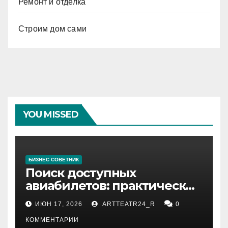
Ремонт и отделка
Строим дом сами
YOU MISSED
БИЗНЕС СОВЕТНИК
Поиск доступных
авиабилетов: практические
рекомендации
ИЮН 17, 2026
ARTTEATR24_R
0
КОММЕНТАРИИ