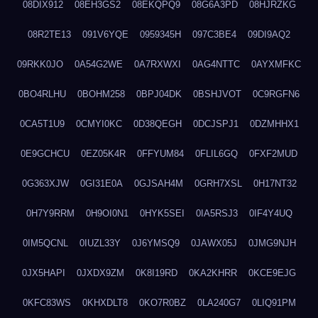
08DIX912
08EH3GS2
08EKQPQ9
08G6A3PD
08HJRZKG
08R2TE13
091V6YQE
0959345H
097C3BE4
09DI9AQ2
09RKK0JO
0A54G2WE
0A7RXWXI
0AG4NTTC
0AYXMFKC
0BO4RLHU
0BOHM258
0BPJ04DK
0BSHJVOT
0C9RGFN6
0CA5T1U9
0CMYI0KC
0D38QEGH
0DCJSPJ1
0DZMHHX1
0E9GCHCU
0EZ05K4R
0FFYUM84
0FLIL6GQ
0FXF2MUD
0G363XJW
0GI31E0A
0GJSAH4M
0GRH7XSL
0H17NT32
0H7Y9RRM
0H9OI0N1
0HYK5SEI
0IA5RSJ3
0IF4Y4UQ
0IM5QCNL
0IUZL33Y
0J6YMSQ9
0JAWX05J
0JMG9NJH
0JX5HAPI
0JXDX9ZM
0K8I19RD
0KA2KHRR
0KCE9EJG
0KFC83WS
0KHXDLT8
0KO7R0BZ
0LA240G7
0LIQ91PM