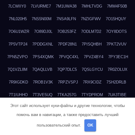
7LCWIIY0
7LVURME7
7M1UWA38
7MHLTVDG
7MM4F50B
7NL020H5
7NS5N00M
7NSA9LFN
7NZIGFWV
7O15HQUY
7O6U1WZR
7O89DJ0L
7OB253FZ
7ODLM7D2
7OY8DOTS
7P5VTP24
7PDDGXNL
7PDF28N1
7PISQHBH
7PKT2VUV
7PN5ZVPO
7PS4XQMK
7PVQC4XL
7PVZ4BY4
7PY3EC1H
7Q1VZL8M
7QAQLLVB
7QP7DLC5
7QSLGYCU
7R0ZOLUX
7R9IGDKD
7ROB1V3K
7RPZVSPJ
7RX9CIDZ
7SH2DRLB
7T1IUHHO
7T3VE5UQ
7TKA257G
7TYDPROM
7UA3TIBE
Этот сайт использует куки-файлы и другие технологии, чтобы
7ULOHB33
7UTVLU59
7V2MI6BF
7V37GO5C
7V513WU4
помочь вам в навигации, а также предоставить лучший
7VACJZDW
7WHDQ1JB
7WHY4Z0N
7WQXY6L4
пользовательский опыт.
OK
7WRFNCB0
7WWR3W39
7WZCNQ7C
7X1TM5XQ