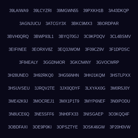
39LAIWA9
39LCYZRI
39MGWN55
39PXKH1B
3A43DKQP
3AGNJUCU
3ATCGY3X
3BKC9MX3
3BORDPAR
3BVH0QRQ
3BWP93L1
3BYQ70GJ
3C9KPDQV
3CL4BSMV
3EIFINEE
3EORXV8Z
3EQ3JWOM
3F09CZ9V
3F1DPDSC
3F84EALY
3GGDN4OR
3GKCN4NY
3GVOCWRP
3H28UNEO
3H92RKQ0
3HG56NHN
3HHJ1KQM
3HSTLPXX
3HSUVSEU
3JRQV2TE
3JX0QDYF
3LXYAX0G
3M0R5J0Y
3ME42K9J
3MOCREJ1
3MX1P1T9
3MYP6NEF
3N0IPODU
3N8UCE6Q
3NE5SFF6
3NH0FX33
3NISGAEP
3O3KQQ4F
3OBDFAXI
3OE9P0KI
3OPSZTYE
3OSK46GW
3P20H0VW