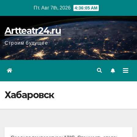
Перейти
Пт. Авг 7th, 2026
4:36:06 AM
к
содержанию
Artteatr24.ru
Строим будущее
Хабаровск