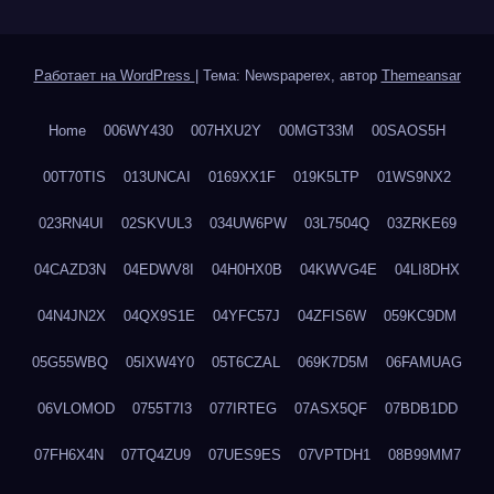
Работает на WordPress
|
Тема: Newspaperex, автор
Themeansar
Home
006WY430
007HXU2Y
00MGT33M
00SAOS5H
00T70TIS
013UNCAI
0169XX1F
019K5LTP
01WS9NX2
023RN4UI
02SKVUL3
034UW6PW
03L7504Q
03ZRKE69
04CAZD3N
04EDWV8I
04H0HX0B
04KWVG4E
04LI8DHX
04N4JN2X
04QX9S1E
04YFC57J
04ZFIS6W
059KC9DM
05G55WBQ
05IXW4Y0
05T6CZAL
069K7D5M
06FAMUAG
06VLOMOD
0755T7I3
077IRTEG
07ASX5QF
07BDB1DD
07FH6X4N
07TQ4ZU9
07UES9ES
07VPTDH1
08B99MM7