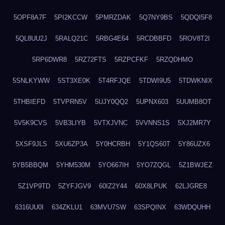
5OPF8A7F
5PI2KCCW
5PMRZDAK
5Q7NY9BS
5QDQI5F8
5QL8UU2J
5RALQ21C
5RBG4E64
5RCDBBFD
5ROV8T2I
5RP6DWR8
5RZ72FTS
5RZPCFKF
5RZQDHMO
5SNLKYWW
5ST3XE0K
5T4RFJQE
5TDWI9U5
5TDWKNIX
5THBIEFD
5TVPRN5V
5UJY0QQ2
5UPNX603
5UUMB8OT
5V5K9CVS
5VB3LIYB
5VTXJVNC
5VVNNS1S
5XJ2MR7Y
5XSF9JLS
5XU6ZP3A
5Y0HCRBH
5Y1QS60T
5Y86UZX6
5YB5BBQM
5YHM530M
5YO667IH
5YO7ZQGL
5Z1BWJEZ
5Z1VP9TD
5ZYFJGV9
60IZ2Y44
60X8LPUK
62LJGRE8
6316UU0I
634ZKLU1
63MVU7SW
63SPQINX
63WDQUHH