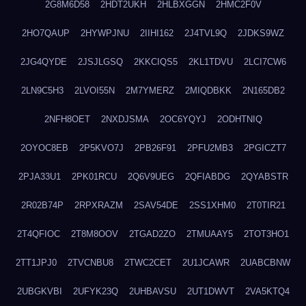
2G8M6D58
2HDT2UKH
2HLBXGGN
2HMC2F0V
2HO7QAUP
2HYWPJNU
2IIHI162
2J4TVL9Q
2JDKS9WZ
2JG4QYDE
2JSJLGSQ
2KKCIQS5
2KL1TDVU
2LCI7CW6
2LN9C5H3
2LVOI55N
2M7YMERZ
2MIQDBKK
2N165DB2
2NFH8OET
2NXDJSMA
2OC6YQYJ
2ODHTNIQ
2OYOC8EB
2P5KVO7J
2PB26F91
2PFU2MB3
2PGICZT7
2PJA33U1
2PK01RCU
2Q6V9UEG
2QFIABDG
2QYABSTR
2R02B74P
2RPXRAZM
2SAV54DE
2SS1XHM0
2T0TIR21
2T4QFIOC
2T8M8OOV
2TGAD2ZO
2TMUAAY5
2TOT3HO1
2TT1JPJ0
2TVCNBU8
2TWC2CET
2U1JCAWR
2UABCBNW
2UBGKVBI
2UFYK23Q
2UHBAVSU
2UT1DWVT
2VA5KTQ4