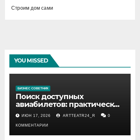
Строим дом сами
YOU MISSED
БИЗНЕС СОВЕТНИК
Поиск доступных
авиабилетов: практические
рекомендации
ИЮН 17, 2026
ARTTEATR24_R
0
КОММЕНТАРИИ