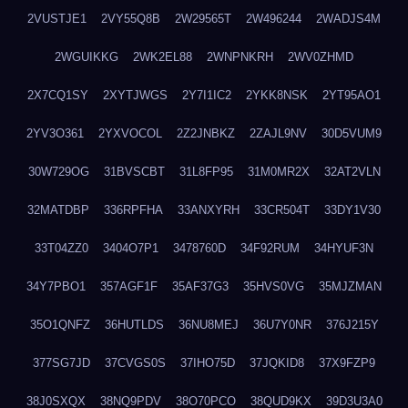
2VUSTJE1
2VY55Q8B
2W29565T
2W496244
2WADJS4M
2WGUIKKG
2WK2EL88
2WNPNKRH
2WV0ZHMD
2X7CQ1SY
2XYTJWGS
2Y7I1IC2
2YKK8NSK
2YT95AO1
2YV3O361
2YXVOCOL
2Z2JNBKZ
2ZAJL9NV
30D5VUM9
30W729OG
31BVSCBT
31L8FP95
31M0MR2X
32AT2VLN
32MATDBP
336RPFHA
33ANXYRH
33CR504T
33DY1V30
33T04ZZ0
3404O7P1
3478760D
34F92RUM
34HYUF3N
34Y7PBO1
357AGF1F
35AF37G3
35HVS0VG
35MJZMAN
35O1QNFZ
36HUTLDS
36NU8MEJ
36U7Y0NR
376J215Y
377SG7JD
37CVGS0S
37IHO75D
37JQKID8
37X9FZP9
38J0SXQX
38NQ9PDV
38O70PCO
38QUD9KX
39D3U3A0