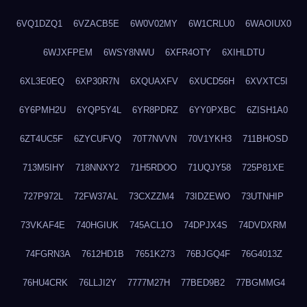
6VQ1DZQ1
6VZACB5E
6W0V02MY
6W1CRLU0
6WAOIUX0
6WJXFPEM
6WSY8NWU
6XFR4OTY
6XIHLDTU
6XL3E0EQ
6XP30R7N
6XQUAXFV
6XUCD56H
6XVXTC5I
6Y6PMH2U
6YQP5Y4L
6YR8PDRZ
6YY0PXBC
6ZISH1A0
6ZT4UC5F
6ZYCUFVQ
70T7NVVN
70V1YKH3
711BHOSD
713M5IHY
718NNXY2
71H5RDOO
71UQJY58
725P81XE
727P972L
72FW37AL
73CXZZM4
73IDZEWO
73UTNHIP
73VKAF4E
740HGIUK
745ACL1O
74DPJX4S
74DVDXRM
74FGRN3A
7612HD1B
7651K273
76BJGQ4F
76G4013Z
76HU4CRK
76LLJI2Y
7777M27H
77BED9B2
77BGMMG4