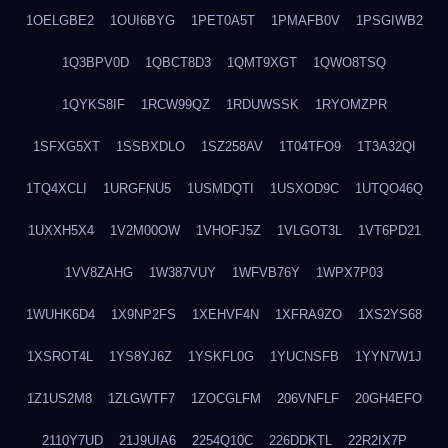
1OELGBE2
1OUI6BYG
1PET0A5T
1PMAFB0V
1PSGIWB2
1Q3BPV0D
1QBCT8D3
1QMT9XGT
1QWO8TSQ
1QYKS8IF
1RCW99QZ
1RDUWSSK
1RYOMZPR
1SFXG5XT
1SSBXDLO
1SZ258AV
1T04TFO9
1T3A32QI
1TQ4XCLI
1URGFNU5
1USMDQTI
1USXOD9C
1UTQO46Q
1UXXH5X4
1V2M00OW
1VHOFJ5Z
1VLGOT3L
1VT6PD21
1VV8ZAHG
1W387VUY
1WFVB76Y
1WPX7P03
1WUHK6D4
1X9NP2FS
1XEHVF4N
1XFRA9ZO
1XS2YS68
1XSROT4L
1YS8YJ6Z
1YSKFL0G
1YUCNSFB
1YYN7W1J
1Z1US2M8
1ZLGWTF7
1ZOCGLFM
206VNFLF
20GH4EFO
2110Y7UD
21J9UIA6
2254Q10C
226DDKTL
22R2IX7P