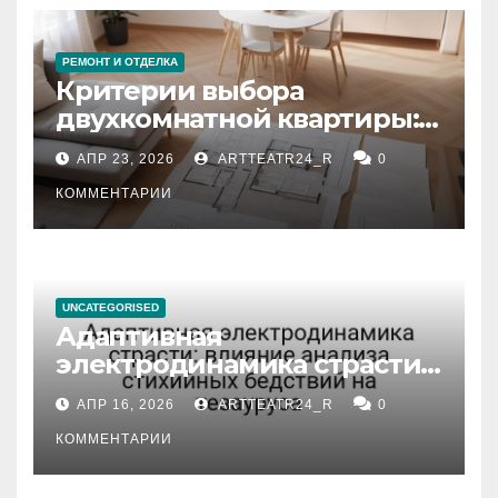
РЕМОНТ И ОТДЕЛКА
Критерии выбора
двухкомнатной квартиры:
планировка, площадь,
АПР 23, 2026
ARTTEATR24_R
0
состояние и документация
КОММЕНТАРИИ
UNCATEGORISED
Адаптивная
электродинамика страсти:
влияние анализа
АПР 16, 2026
ARTTEATR24_R
0
стихийных бедствий на
тезауруса
КОММЕНТАРИИ