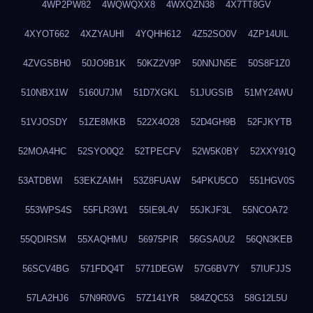
4WP2PW82
4WQWQXX8
4WXQZN38
4X7TT8GV
4XYOT662
4XZYAUHI
4YQHH612
4Z52SO0V
4ZP14UIL
4ZVGSBH0
50JO9B1K
50KZ2V9P
50NNJN5E
50S8F1Z0
510NBX1W
5160U7JM
51D7XGKL
51JUGSIB
51MY24WU
51VJOSDY
51ZE8MKB
522X4O28
52D4GH9B
52FJKYTB
52MOA4HC
52SYO0Q2
52TPECFV
52W5K0BY
52XXY91Q
53ATDBWI
53EKZAMH
53Z8FUAW
54PKU5CO
551HGV0S
553WPS4S
55FLR3W1
55IE9L4V
55JKJF3L
55NCOA72
55QDIRSM
55XAQHMU
56975PIR
56GSA0U2
56QN3KEB
56SCV4BG
571FDQ4T
5771DEGW
57G6BV7Y
57IUFJJS
57LA2HJ6
57N9R0VG
57Z141YR
584ZQC53
58G12L5U