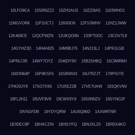
10LFO9CA
10SRNZZ2
10ZH1AUS
10ZZI8A5
1103WHO1
11MGVORK
11P2UCTJ
126I93O6
12FS3WHV
12HZ1JWW
12K469CE
12QCPWZN
12UKQO0N
133P7UOC
13COV7L8
14GYHZ3D
14H4A825
14M9BJ75
14NJ13LJ
14PRJLGB
14PRLC85
14WY7OYZ
1546DY9V
15B2SHBQ
15C9WR6H
160ON64P
16P9KSF6
16SBWI43
16U7RZJT
179PIGYE
17HG5UY8
17SO7X9S
17UXEZ2B
17VE7UAW
181QKVNV
18FL2H11
18UVF9V8
19CWX8Y9
19S0NNZV
19SYNG2F
19V5GFDB
19YDYQRW
1AU5Q96D
1AXWRT6R
1B3DEC8P
1BHACZIN
1BI91YFQ
1BNJXLZ0
1BR5X4KO