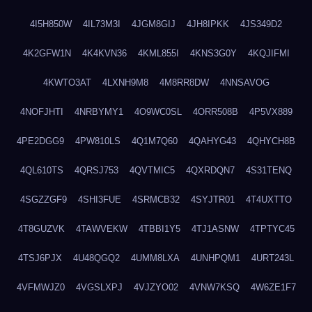
4I5H850W
4IL73M3I
4JGM8GIJ
4JH8IPKK
4JS349D2
4K2GFW1N
4K4KVN36
4KML855I
4KNS3G0Y
4KQJIFMI
4KWTO3AT
4LXNH9M8
4M8RR8DW
4NNSAVOG
4NOFJHTI
4NRBYMY1
4O9WC0SL
4ORR508B
4P5VX889
4PE2DGG9
4PW810LS
4Q1M7Q60
4QAHYG43
4QHYCH8B
4QL610TS
4QRSJ753
4QVTMIC5
4QXRDQN7
4S31TENQ
4SGZZGF9
4SHI3FUE
4SRMCB32
4SYJTR01
4T4UXTTO
4T8GUZVK
4TAWVEKW
4TBBI1Y5
4TJ1ASNW
4TPTYC45
4TSJ6PJX
4U48QGQ2
4UMM8LXA
4UNHPQM1
4URT243L
4VFMWJZ0
4VGSLXPJ
4VJZYO02
4VNW7KSQ
4W6ZE1F7