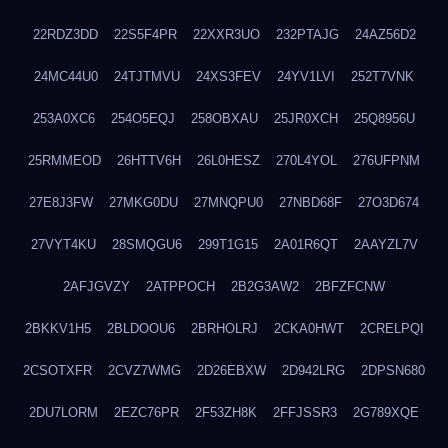
22RDZ3DD
22S5F4PR
22XXR3UO
232PTAJG
24AZ56D2
24MC44U0
24TJTMVU
24XS3FEV
24YV1LVI
252T7VNK
253A0XC6
254O5EQJ
258OBXAU
25JR0XCH
25Q8956U
25RMMEOD
26HTTV6H
26L0HESZ
270L4YOL
276UFPNM
27E8J3FW
27MKG0DU
27MNQPU0
27NBD68F
27O3D674
27VYT4KU
28SMQGU6
299T1G15
2A01R6QT
2AAYZL7V
2AFJGVZY
2ATPPOCH
2B2G3AW2
2BFZFCNW
2BKKV1H5
2BLDOOU6
2BRHOLRJ
2CKA0HWT
2CRELPQI
2CSOTXFR
2CVZ7WMG
2D26EBXW
2D942LRG
2DPSN680
2DU7LORM
2EZC76PR
2F53ZH8K
2FFJSSR3
2G789XQE