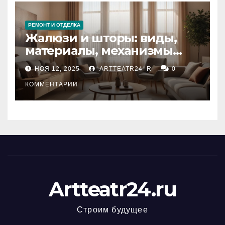
РЕМОНТ И ОТДЕЛКА
Жалюзи и шторы: виды,
материалы, механизмы
управления и уход
НОЯ 12, 2025
ARTTEATR24_R
0
КОММЕНТАРИИ
Artteatr24.ru
Строим будущее