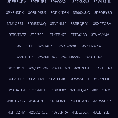
3PEBEUPM
3PFEI4E1
3PHQ0AXL
3PJX8KV3
3PWL81U6
3PX3NDPK
3QBNPSU7
3QPKYD3H
3R660UUO
3R8OBY8R
3RJJOB51
3RM5TAUQ
3RV0N612
3SRBQEDJ
3SXFZOBA
3TBVTN7Z
3TFI7CJL
3TKFBN73
3TTB618D
3TVMVY4A
3VPL82H9
3VS14DKC
3VX5WW8T
3VXFRWKX
3VZRTGEK
3W3MHD4O
3WAD8W9N
3WDTF1N3
3WI8G8SN
3WQDYCWK
3WTTA97N
3WU70G19
3X71FE60
3XC4DIU7
3XMIH0VI
3XMLLD4K
3XWW9P5D
3Y2Z2FMH
3YXUATB4
3Z3344KT
3ZBBJF82
3ZUNKQ9P
40PEO5RM
418TPYOG
41A6AQPI
41CR68ZC
428MPM7O
42EW9PZP
42HIOZNV
42QOZROE
437L5RRA
43BE766X
43EEF23E