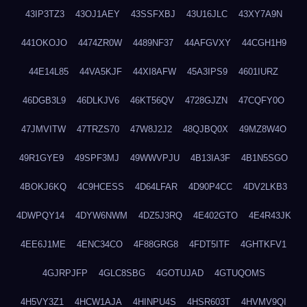
43IP3TZ3
43OJ1AEY
43SSFXBJ
43U16JLC
43XY7A9N
441OKOJO
4474ZR0W
4489NF37
44AFGVXY
44CGH1H9
44E14L85
44VA5KJF
44XI8AFW
45A3IPS9
4601IURZ
46DGB3L9
46DLKJV6
46KT56QV
4728GJZN
47CQFY0O
47JMVITW
47TRZS70
47W8J2J2
48QJBQ0X
49MZ8W4O
49R1GYE9
49SPF3MJ
49WWVPJU
4B13IA3F
4B1N5SGO
4BOKJ6KQ
4C9HCESS
4D64LFAR
4D90P4CC
4DV2LKB3
4DWPQY14
4DYW6NWM
4DZ5J3RQ
4E402GTO
4E4R43JK
4EE6J1ME
4ENC34CO
4F88GRG8
4FDT5ITF
4GHTKFV1
4GJRPJFP
4GLC8SBG
4GOTUJAD
4GTUQOMS
4H5VY3Z1
4HCW1AJA
4HINPU4S
4HSR603T
4HVMV9QI