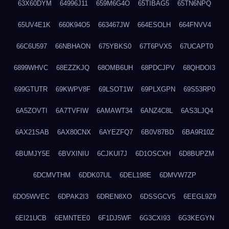
63X60DYM
64996J11
659M6G4O
65TIBAG5
65TN6NPQ
65UV4E1K
660K94O5
663467JW
664ESOLH
664FNVV4
66C6U597
66NBHAON
675YBKS0
67T6PVX5
67UCAPT0
6899WHVC
68EZZKJQ
68OMB6UH
68PDCJPV
68QHDOI3
699GTUTR
69KWPV8F
69LSOT1W
69PLXGPN
69S53RP0
6A5ZOVTI
6A7TVFIW
6AMAWT34
6ANZ4C8L
6AS3LJQ4
6AX21SAB
6AX80CNX
6AYEZFQ7
6B0V87BD
6BA9R10Z
6BUMJY5E
6BVXINIU
6CJKUI7J
6D1OSCXH
6D8BUPZM
6DCMVTHM
6DDK07UL
6DEL198E
6DMVW7ZP
6DO5WVEC
6DPAK2I3
6DREN8XO
6DSSGCV5
6EEGL9Z9
6EI21UCB
6EMNTEE0
6F1DJ5WF
6G3CXI93
6G3KEGYN