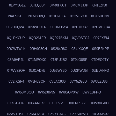
0LPY3G1Z
0LTLQ0B4
0M40H0CT
0MCMJJJP
0N1LZI50
0NALSI2P
0NFM8HBQ
0O1D2CFA
0O3VCZC0
0OY5HHNM
0P2UDQV4
0P3WEUER
0PHNO5Y4
0PPJIUB7
0PUMEZB4
0QLRKCUP
0QO261FR
0QR27BKM
0QV0STGJ
0R7FXEI4
0RCWTWLK
0RH9C3CH
0S284R8O
0S4IXXQE
0S9E2KPP
0SA9HP4L
0T1MPQXC
0T8PUJB2
0T9LQ0SF
0TDEQ0TY
0TWV72OF
0U01AD7B
0U56W7B0
0UDKWD5I
0UELVNFD
0V2IXSF4
0V3N6SQF
0VJAC930
0VY5ZG3D
0W3LZD86
0W58MBQO
0W5D86N5
0W8SOPXW
0WY1BFPQ
0X4GG1J6
0XAANC43
0XI05VVT
0XLR0SZZ
0XW3VGXD
0ZAVTHSI
0ZM4J2CX
0ZVYGAG2
0ZXS0PVO
105XMS37