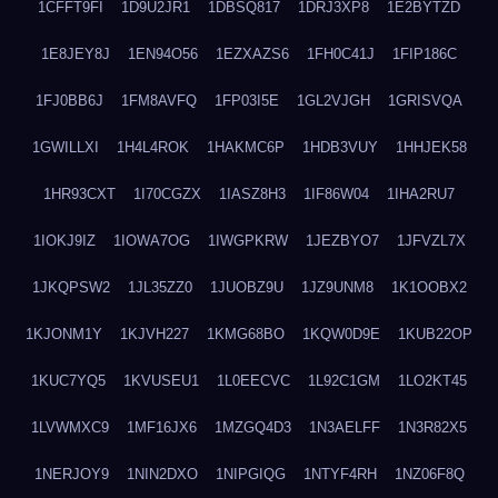
1CFFT9FI
1D9U2JR1
1DBSQ817
1DRJ3XP8
1E2BYTZD
1E8JEY8J
1EN94O56
1EZXAZS6
1FH0C41J
1FIP186C
1FJ0BB6J
1FM8AVFQ
1FP03I5E
1GL2VJGH
1GRISVQA
1GWILLXI
1H4L4ROK
1HAKMC6P
1HDB3VUY
1HHJEK58
1HR93CXT
1I70CGZX
1IASZ8H3
1IF86W04
1IHA2RU7
1IOKJ9IZ
1IOWA7OG
1IWGPKRW
1JEZBYO7
1JFVZL7X
1JKQPSW2
1JL35ZZ0
1JUOBZ9U
1JZ9UNM8
1K1OOBX2
1KJONM1Y
1KJVH227
1KMG68BO
1KQW0D9E
1KUB22OP
1KUC7YQ5
1KVUSEU1
1L0EECVC
1L92C1GM
1LO2KT45
1LVWMXC9
1MF16JX6
1MZGQ4D3
1N3AELFF
1N3R82X5
1NERJOY9
1NIN2DXO
1NIPGIQG
1NTYF4RH
1NZ06F8Q