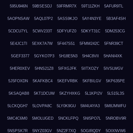
595U946N
59BSESDJ
59FRMR7X
59T11ZKH
5AFUR9TL
5AOPNSAW
5AQL07P2
5ASS9KJO
5AY4N3YE
5B3AF4SH
5CDCU7YL
5CWV233T
5DFYUFZ0
5DKYT31C
5DM253CG
5E4JC1TI
5EXK7A7W
5F447S51
5FMM242C
5FNR39CT
5GEF3377
5GYKO7P3
5H18E5N3
5H4C8VII
5HANI4XK
5HER0XEV
5HNS21Z8
5IFXGJFK
5IITXOZY
5IVSLWGV
5J5FOXDN
5KAFKBC4
5KEFVRBK
5KFBILGV
5KP635PE
5KSAQAB8
5KT1DCUW
5KZYHXKG
5L1KPI2V
5L515L3S
5LCKQGH7
5LOVPA8C
5LY0K9GU
5M4U4YA3
5M8JMWFU
5MC4C6M0
5MOLUGED
5NCKLFPQ
5NI5PO7L
5NROBV9R
5NSPSK7R
5NYZ03GV
5NZ2F7XQ
5OGIRQDY
5OIXNVW6