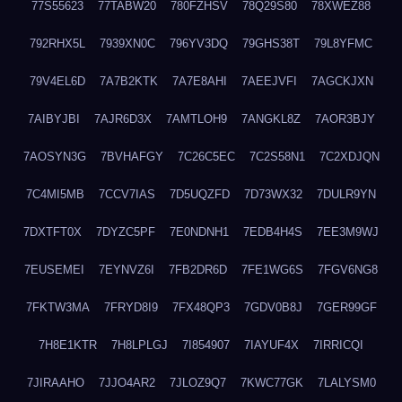
77S55623
77TABW20
780FZHSV
78Q29S80
78XWEZ88
792RHX5L
7939XN0C
796YV3DQ
79GHS38T
79L8YFMC
79V4EL6D
7A7B2KTK
7A7E8AHI
7AEEJVFI
7AGCKJXN
7AIBYJBI
7AJR6D3X
7AMTLOH9
7ANGKL8Z
7AOR3BJY
7AOSYN3G
7BVHAFGY
7C26C5EC
7C2S58N1
7C2XDJQN
7C4MI5MB
7CCV7IAS
7D5UQZFD
7D73WX32
7DULR9YN
7DXTFT0X
7DYZC5PF
7E0NDNH1
7EDB4H4S
7EE3M9WJ
7EUSEMEI
7EYNVZ6I
7FB2DR6D
7FE1WG6S
7FGV6NG8
7FKTW3MA
7FRYD8I9
7FX48QP3
7GDV0B8J
7GER99GF
7H8E1KTR
7H8LPLGJ
7I854907
7IAYUF4X
7IRRICQI
7JIRAAHO
7JJO4AR2
7JLOZ9Q7
7KWC77GK
7LALYSM0