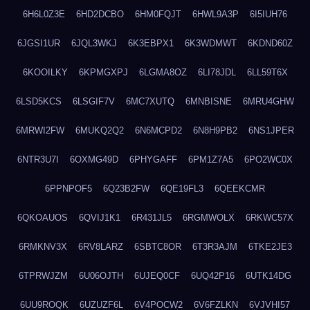
6H6L0Z3E
6HD2DCBO
6HM0FQJT
6HWL9A3P
6I5IUH76
6JGSI1UR
6JQL3WKJ
6K3EBPX1
6K3WDMWT
6KDND60Z
6KOOILKY
6KPMGXPJ
6LGMA8OZ
6LI78JDL
6LL59T6X
6LSD5KCS
6LSGIF7V
6MC7XUTQ
6MNBISNE
6MRU4GHW
6MRWI2FW
6MUKQ2Q2
6N6MCPD2
6N8H9PB2
6NS1JPER
6NTR3U7I
6OXMG49D
6PHYGAFF
6PM1Z7A5
6PO2WC0X
6PPNPOF5
6Q23B2FW
6QE19FL3
6QEEKCMR
6QKOAUOS
6QVIJ1K1
6R431JL5
6RGMWOLX
6RKWC57X
6RMKNV3X
6RV8LARZ
6SBTC8OR
6T3R3AJM
6TKE2JE3
6TPRWJZM
6U06OJTH
6UJEQ0CF
6UQ42P16
6UTK14DG
6UU9ROQK
6UZUZF6L
6V4POCW2
6V6FZLKN
6VJVHI57