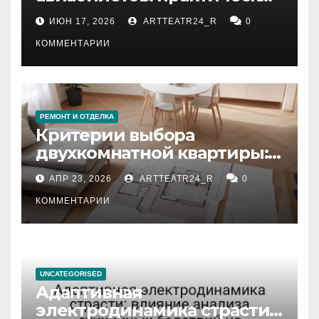
рекомендации
ИЮН 17, 2026
ARTTEATR24_R
0
КОММЕНТАРИИ
РЕМОНТ И ОТДЕЛКА
Критерии выбора
двухкомнатной квартиры:
планировка, площадь,
АПР 23, 2026
ARTTEATR24_R
0
состояние и документация
КОММЕНТАРИИ
UNCATEGORISED
Адаптивная
электродинамика страсти: