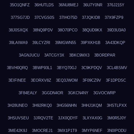
35O1QNFZ
36HUTLDS
36NU8MEJ
36U7Y0NR
376J215Y
377SG7JD
37CVGS0S
37IHO75D
37JQKID8
37X9FZP9
38J0SXQX
38NQ9PDV
38O70PCO
38QUD9KX
39D3U3A0
39LAIWA9
39LCYZRI
39MGWN55
39PXKH1B
3A43DKQP
3AGNJUCU
3ATCGY3X
3BKC9MX3
3BORDPAR
3BVH0QRQ
3BWP93L1
3BYQ70GJ
3C9KPDQV
3CL4BSMV
3EIFINEE
3EORXV8Z
3EQ3JWOM
3F09CZ9V
3F1DPDSC
3F84EALY
3GGDN4OR
3GKCN4NY
3GVOCWRP
3H28UNEO
3H92RKQ0
3HG56NHN
3HHJ1KQM
3HSTLPXX
3HSUVSEU
3JRQV2TE
3JX0QDYF
3LXYAX0G
3M0R5J0Y
3ME42K9J
3MOCREJ1
3MX1P1T9
3MYP6NEF
3N0IPODU