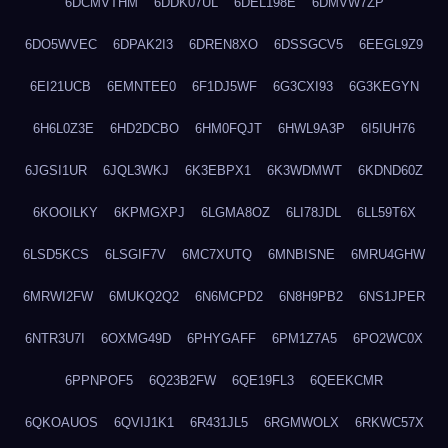
6DCMVTHM
6DDK07UL
6DEL198E
6DMVW7ZP
6DO5WVEC
6DPAK2I3
6DREN8XO
6DSSGCV5
6EEGL9Z9
6EI21UCB
6EMNTEE0
6F1DJ5WF
6G3CXI93
6G3KEGYN
6H6L0Z3E
6HD2DCBO
6HM0FQJT
6HWL9A3P
6I5IUH76
6JGSI1UR
6JQL3WKJ
6K3EBPX1
6K3WDMWT
6KDND60Z
6KOOILKY
6KPMGXPJ
6LGMA8OZ
6LI78JDL
6LL59T6X
6LSD5KCS
6LSGIF7V
6MC7XUTQ
6MNBISNE
6MRU4GHW
6MRWI2FW
6MUKQ2Q2
6N6MCPD2
6N8H9PB2
6NS1JPER
6NTR3U7I
6OXMG49D
6PHYGAFF
6PM1Z7A5
6PO2WC0X
6PPNPOF5
6Q23B2FW
6QE19FL3
6QEEKCMR
6QKOAUOS
6QVIJ1K1
6R431JL5
6RGMWOLX
6RKWC57X