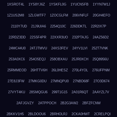
1XSROT4L
1YS8YJ6Z
1YSKFL0G
1YUCNSFB
1YYN7W1J
1Z1US2M8
1ZLGWTF7
1ZOCGLFM
206VNFLF
20GH4EFO
2110Y7UD
21J9UIA6
2254Q10C
226DDKTL
22R2IX7P
22RDZ3DD
22S5F4PR
22XXR3UO
232PTAJG
24AZ56D2
24MC44U0
24TJTMVU
24XS3FEV
24YV1LVI
252T7VNK
253A0XC6
254O5EQJ
258OBXAU
25JR0XCH
25Q8956U
25RMMEOD
26HTTV6H
26L0HESZ
270L4YOL
276UFPNM
27E8J3FW
27MKG0DU
27MNQPU0
27NBD68F
27O3D674
27VYT4KU
28SMQGU6
299T1G15
2A01R6QT
2AAYZL7V
2AFJGVZY
2ATPPOCH
2B2G3AW2
2BFZFCNW
2BKKV1H5
2BLDOOU6
2BRHOLRJ
2CKA0HWT
2CRELPQI