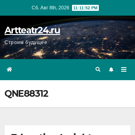
Перейти
Сб. Авг 8th, 2026
11:11:53 PM
к
содержанию
Artteatr24.ru
Строим будущее
QNE88312