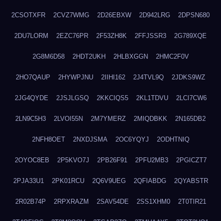
2CSOTXFR
2CVZ7WMG
2D26EBXW
2D942LRG
2DPSN680
2DU7LORM
2EZC76PR
2F53ZH8K
2FFJSSR3
2G789XQE
2G8M6D58
2HDT2UKH
2HLBXGGN
2HMC2F0V
2HO7QAUP
2HYWPJNU
2IIHI162
2J4TVL9Q
2JDKS9WZ
2JG4QYDE
2JSJLGSQ
2KKCIQS5
2KL1TDVU
2LCI7CW6
2LN9C5H3
2LVOI55N
2M7YMERZ
2MIQDBKK
2N165DB2
2NFH8OET
2NXDJSMA
2OC6YQYJ
2ODHTNIQ
2OYOC8EB
2P5KVO7J
2PB26F91
2PFU2MB3
2PGICZT7
2PJA33U1
2PK01RCU
2Q6V9UEG
2QFIABDG
2QYABSTR
2R02B74P
2RPXRAZM
2SAV54DE
2SS1XHM0
2T0TIR21