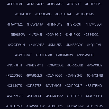
4EE6J1ME
4ENC34CO
4F88GRG8
4FDT5ITF
4GHTKFV1
4GJRPJFP
4GLC8SBG
4GOTUJAD
4GTUQOMS
4H5VY3Z1
4HCW1AJA
4HINPU4S
4HSR603T
4HVMV9QI
4I5H850W
4IL73M3I
4JGM8GIJ
4JH8IPKK
4JS349D2
4K2GFW1N
4K4KVN36
4KML855I
4KNS3G0Y
4KQJIFMI
4KWTO3AT
4LXNH9M8
4M8RR8DW
4NNSAVOG
4NOFJHTI
4NRBYMY1
4O9WC0SL
4ORR508B
4P5VX889
4PE2DGG9
4PW810LS
4Q1M7Q60
4QAHYG43
4QHYCH8B
4QL610TS
4QRSJ753
4QVTMIC5
4QXRDQN7
4S31TENQ
4SGZZGF9
4SHI3FUE
4SRMCB32
4SYJTR01
4T4UXTTO
4T8GUZVK
4TAWVEKW
4TBBI1Y5
4TJ1ASNW
4TPTYC45