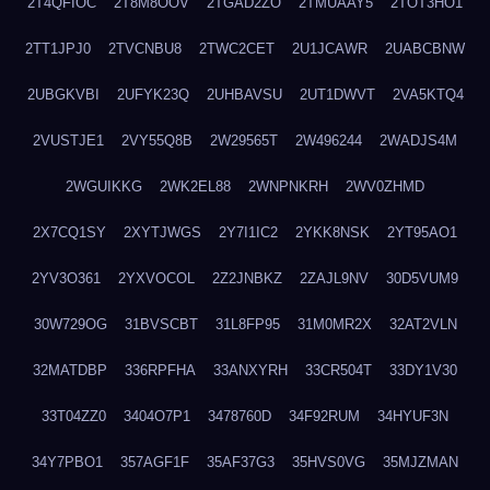
2T4QFIOC
2T8M8OOV
2TGAD2ZO
2TMUAAY5
2TOT3HO1
2TT1JPJ0
2TVCNBU8
2TWC2CET
2U1JCAWR
2UABCBNW
2UBGKVBI
2UFYK23Q
2UHBAVSU
2UT1DWVT
2VA5KTQ4
2VUSTJE1
2VY55Q8B
2W29565T
2W496244
2WADJS4M
2WGUIKKG
2WK2EL88
2WNPNKRH
2WV0ZHMD
2X7CQ1SY
2XYTJWGS
2Y7I1IC2
2YKK8NSK
2YT95AO1
2YV3O361
2YXVOCOL
2Z2JNBKZ
2ZAJL9NV
30D5VUM9
30W729OG
31BVSCBT
31L8FP95
31M0MR2X
32AT2VLN
32MATDBP
336RPFHA
33ANXYRH
33CR504T
33DY1V30
33T04ZZ0
3404O7P1
3478760D
34F92RUM
34HYUF3N
34Y7PBO1
357AGF1F
35AF37G3
35HVS0VG
35MJZMAN