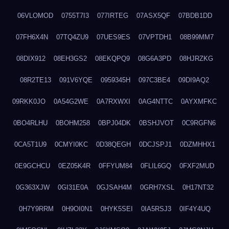
06VLOMOD
0755T7I3
077IRTEG
07ASX5QF
07BDB1DD
07FH6X4N
07TQ4ZU9
07UES9ES
07VPTDH1
08B99MM7
08DIX912
08EH3GS2
08EKQPQ9
08G6A3PD
08HJRZKG
08R2TE13
091V6YQE
0959345H
097C3BE4
09DI9AQ2
09RKK0JO
0A54G2WE
0A7RXWXI
0AG4NTTC
0AYXMFKC
0BO4RLHU
0BOHM258
0BPJ04DK
0BSHJVOT
0C9RGFN6
0CA5T1U9
0CMYI0KC
0D38QEGH
0DCJSPJ1
0DZMHHX1
0E9GCHCU
0EZ05K4R
0FFYUM84
0FLIL6GQ
0FXF2MUD
0G363XJW
0GI31E0A
0GJSAH4M
0GRH7XSL
0H17NT32
0H7Y9RRM
0H9OI0N1
0HYK5SEI
0IA5RSJ3
0IF4Y4UQ