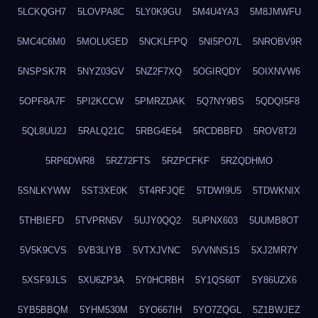
5LCKQGH7
5LOVPA8C
5LY0K9GU
5M4U4YA3
5M8JMWFU
5MC4C6M0
5MOLUGED
5NCKLFPQ
5NI5PO7L
5NROBV9R
5NSPSK7R
5NYZ03GV
5NZ2F7XQ
5OGIRQDY
5OIXNVW6
5OPF8A7F
5PI2KCCW
5PMRZDAK
5Q7NY9BS
5QDQI5F8
5QL8UU2J
5RALQ21C
5RBG4E64
5RCDBBFD
5ROV8T2I
5RP6DWR8
5RZ72FTS
5RZPCFKF
5RZQDHMO
5SNLKYWW
5ST3XE0K
5T4RFJQE
5TDWI9U5
5TDWKNIX
5THBIEFD
5TVPRN5V
5UJY0QQ2
5UPNX603
5UUMB8OT
5V5K9CVS
5VB3LIYB
5VTXJVNC
5VVNNS1S
5XJ2MR7Y
5XSF9JLS
5XU6ZP3A
5Y0HCRBH
5Y1QS60T
5Y86UZX6
5YB5BBQM
5YHM530M
5YO667IH
5YO7ZQGL
5Z1BWJEZ