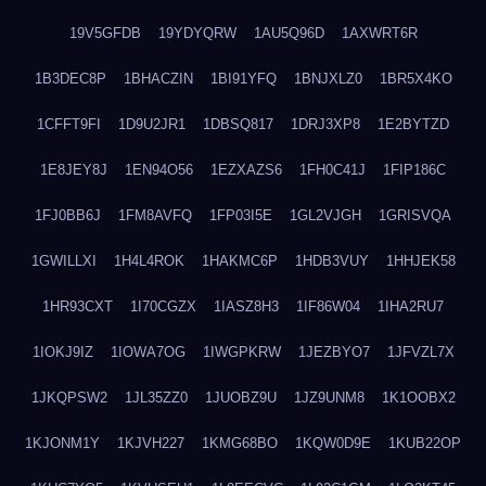
19V5GFDB
19YDYQRW
1AU5Q96D
1AXWRT6R
1B3DEC8P
1BHACZIN
1BI91YFQ
1BNJXLZ0
1BR5X4KO
1CFFT9FI
1D9U2JR1
1DBSQ817
1DRJ3XP8
1E2BYTZD
1E8JEY8J
1EN94O56
1EZXAZS6
1FH0C41J
1FIP186C
1FJ0BB6J
1FM8AVFQ
1FP03I5E
1GL2VJGH
1GRISVQA
1GWILLXI
1H4L4ROK
1HAKMC6P
1HDB3VUY
1HHJEK58
1HR93CXT
1I70CGZX
1IASZ8H3
1IF86W04
1IHA2RU7
1IOKJ9IZ
1IOWA7OG
1IWGPKRW
1JEZBYO7
1JFVZL7X
1JKQPSW2
1JL35ZZ0
1JUOBZ9U
1JZ9UNM8
1K1OOBX2
1KJONM1Y
1KJVH227
1KMG68BO
1KQW0D9E
1KUB22OP