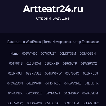
Artteatr24.ru
Строим будущее
Работает на WordPress
|
Тема: Newspaperex, автор
Themeansar
Home
006WY430
007HXU2Y
00MGT33M
00SAOS5H
00T70TIS
013UNCAI
0169XX1F
019K5LTP
01WS9NX2
023RN4UI
02SKVUL3
034UW6PW
03L7504Q
03ZRKE69
04CAZD3N
04EDWV8I
04H0HX0B
04KWVG4E
04LI8DHX
04N4JN2X
04QX9S1E
04YFC57J
04ZFIS6W
059KC9DM
05G55WBQ
05IXW4Y0
05T6CZAL
069K7D5M
06FAMUAG