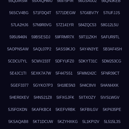
55QDIRSM
55XAQHMU
56975PIR
56GSA0U2
56QN3KEB
56SCV4BG
571FDQ4T
5771DEGW
57G6BV7Y
57IUFJJS
57LA2HJ6
57N9R0VG
57Z141YR
584ZQC53
58G12L5U
595U946N
59BSESDJ
59FRMR7X
59T11ZKH
5AFUR9TL
5AOPNSAW
5AQL07P2
5ASS9KJO
5AY4N3YE
5B3AF4SH
5CDCU7YL
5CWV233T
5DFYUFZ0
5DKYT31C
5DM253CG
5E4JC1TI
5EXK7A7W
5F447S51
5FMM242C
5FNR39CT
5GEF3377
5GYKO7P3
5H18E5N3
5H4C8VII
5HANI4XK
5HER0XEV
5HNS21Z8
5IFXGJFK
5IITXOZY
5IVSLWGV
5J5FOXDN
5KAFKBC4
5KEFVRBK
5KFBILGV
5KP635PE
5KSAQAB8
5KT1DCUW
5KZYHXKG
5L1KPI2V
5L515L3S