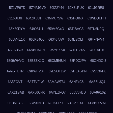
5Z1VP9TD
5ZYFJGV9
60IZ2Y44
60X8LPUK
62LJGRE8
6316UU0I
634ZKLU1
63MVU7SW
63SPQINX
63WDQUHH
63X60DYM
64996J11
659M6G4O
65TIBAG5
65TN6NPQ
65UV4E1K
660K94O5
663467JW
664ESOLH
664FNVV4
66C6U597
66NBHAON
675YBKS0
67T6PVX5
67UCAPT0
6899WHVC
68EZZKJQ
68OMB6UH
68PDCJPV
68QHDOI3
699GTUTR
69KWPV8F
69LSOT1W
69PLXGPN
69S53RP0
6A5ZOVTI
6A7TVFIW
6AMAWT34
6ANZ4C8L
6AS3LJQ4
6AX21SAB
6AX80CNX
6AYEZFQ7
6B0V87BD
6BA9R10Z
6BUMJY5E
6BVXINIU
6CJKUI7J
6D1OSCXH
6D8BUPZM