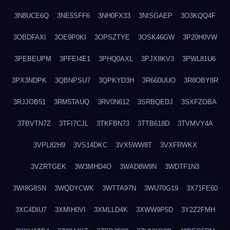
3N8UCE6Q
3NE5SFF6
3NH0FX33
3NISGAEP
3O3KQQ4F
3OBDFAXI
3OE9P0KI
3OPSZTYE
3OSK46GW
3P20H0VW
3PEBEUPM
3PFEI4E1
3PHQ0AXL
3PJX8KV3
3PWL81U6
3PX3NDPK
3QBNPSU7
3QPKYD3H
3R660UUO
3R8OBY8R
3RJJOB51
3RM5TAUQ
3RV0N612
3SRBQEDJ
3SXFZOBA
3TBVTN7Z
3TFI7CJL
3TKFBN73
3TTB618D
3TVMVY4A
3VPL82H9
3VS14DKC
3VX5WW8T
3VXFRWKX
3VZRTGEK
3W3MHD4O
3WAD8W9N
3WDTF1N3
3WI8G8SN
3WQDYCWK
3WTTA97N
3WU70G19
3X71FE60
3XC4DIU7
3XMIH0VI
3XMLLD4K
3XWW9P5D
3Y2Z2FMH