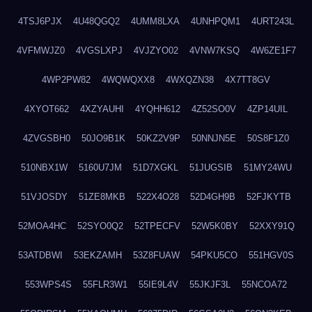
4TSJ6PJX
4U48QGQ2
4UMM8LXA
4UNHPQM1
4URT243L
4VFMWJZ0
4VGSLXPJ
4VJZYO02
4VNW7KSQ
4W6ZE1F7
4WP2PW82
4WQWQXX8
4WXQZN38
4X7TT8GV
4XYOT662
4XZYAUHI
4YQHH612
4Z52SO0V
4ZP14UIL
4ZVGSBH0
50JO9B1K
50KZ2V9P
50NNJN5E
50S8F1Z0
510NBX1W
5160U7JM
51D7XGKL
51JUGSIB
51MY24WU
51VJOSDY
51ZE8MKB
522X4O28
52D4GH9B
52FJKYTB
52MOA4HC
52SYO0Q2
52TPECFV
52W5K0BY
52XXY91Q
53ATDBWI
53EKZAMH
53Z8FUAW
54PKU5CO
551HGV0S
553WPS4S
55FLR3W1
55IE9L4V
55JKJF3L
55NCOA72