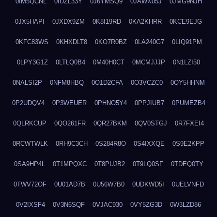
0IM5QCNL
0IUZL33Y
0J6YMSQ9
0JAWX05J
0JMG9NJH
0JX5HAPI
0JXDX9ZM
0K8I19RD
0KA2KHRR
0KCE9EJG
0KFC83WS
0KHXDLT8
0KO7R0BZ
0LA240G7
0LIQ91PM
0LPY3G1Z
0LTLQ0B4
0M40H0CT
0MCMJJJP
0N1LZI50
0NALSI2P
0NFM8HBQ
0O1D2CFA
0O3VCZC0
0OY5HHNM
0P2UDQV4
0P3WEUER
0PHNO5Y4
0PPJIUB7
0PUMEZB4
0QLRKCUP
0QO261FR
0QR27BKM
0QV0STGJ
0R7FXEI4
0RCWTWLK
0RH9C3CH
0S284R8O
0S4IXXQE
0S9E2KPP
0SA9HP4L
0T1MPQXC
0T8PUJB2
0T9LQ0SF
0TDEQ0TY
0TWV72OF
0U01AD7B
0U56W7B0
0UDKWD5I
0UELVNFD
0V2IXSF4
0V3N6SQF
0VJAC930
0VY5ZG3D
0W3LZD86