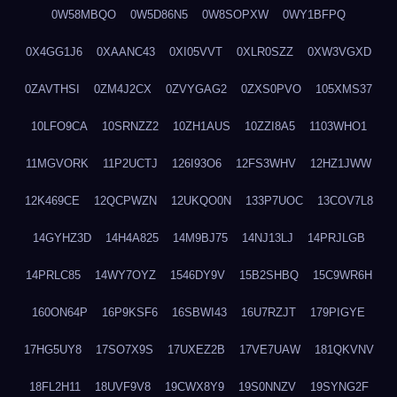
0W58MBQO
0W5D86N5
0W8SOPXW
0WY1BFPQ
0X4GG1J6
0XAANC43
0XI05VVT
0XLR0SZZ
0XW3VGXD
0ZAVTHSI
0ZM4J2CX
0ZVYGAG2
0ZXS0PVO
105XMS37
10LFO9CA
10SRNZZ2
10ZH1AUS
10ZZI8A5
1103WHO1
11MGVORK
11P2UCTJ
126I93O6
12FS3WHV
12HZ1JWW
12K469CE
12QCPWZN
12UKQO0N
133P7UOC
13COV7L8
14GYHZ3D
14H4A825
14M9BJ75
14NJ13LJ
14PRJLGB
14PRLC85
14WY7OYZ
1546DY9V
15B2SHBQ
15C9WR6H
160ON64P
16P9KSF6
16SBWI43
16U7RZJT
179PIGYE
17HG5UY8
17SO7X9S
17UXEZ2B
17VE7UAW
181QKVNV
18FL2H11
18UVF9V8
19CWX8Y9
19S0NNZV
19SYNG2F