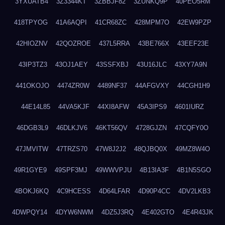
3YXUATB4
3Z3344KT
3ZBBJF82
3ZUNKQ9P
40PEO5RM
418TPYOG
41A6AQPI
41CR68ZC
428MPM7O
42EW9PZP
42HIOZNV
42QOZROE
437L5RRA
43BE766X
43EEF23E
43IP3TZ3
43OJ1AEY
43SSFXBJ
43U16JLC
43XY7A9N
441OKOJO
4474ZR0W
4489NF37
44AFGVXY
44CGH1H9
44E14L85
44VA5KJF
44XI8AFW
45A3IPS9
4601IURZ
46DGB3L9
46DLKJV6
46KT56QV
4728GJZN
47CQFY0O
47JMVITW
47TRZS70
47W8J2J2
48QJBQ0X
49MZ8W4O
49R1GYE9
49SPF3MJ
49WWVPJU
4B13IA3F
4B1N5SGO
4BOKJ6KQ
4C9HCESS
4D64LFAR
4D90P4CC
4DV2LKB3
4DWPQY14
4DYW6NWM
4DZ5J3RQ
4E402GTO
4E4R43JK