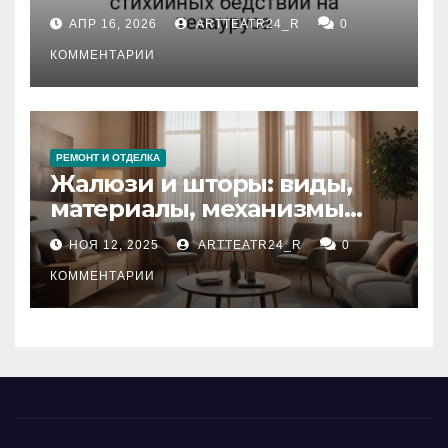
влияние анализа
АПР 16, 2026
ARTTEATR24_R
0
стихийных бедствий на
тезауруса
КОММЕНТАРИИ
РЕМОНТ И ОТДЕЛКА
Жалюзи и шторы: виды,
материалы, механизмы
управления и уход
НОЯ 12, 2025
ARTTEATR24_R
0
КОММЕНТАРИИ