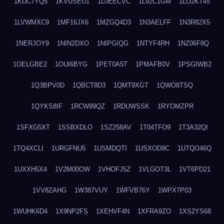
1KUC7YQ5
1KVUSEU1
1L0EECVC
1L92C1GM
1LO2KT45
1LVWMXC9
1MF16JX6
1MZGQ4D3
1N3AELFF
1N3R82X5
1NERJOY9
1NIN2DXO
1NIPGIQG
1NTYF4RH
1NZ06F8Q
1OELGBE2
1OUI6BYG
1PET0A5T
1PMAFB0V
1PSGIWB2
1Q3BPV0D
1QBCT8D3
1QMT9XGT
1QWO8TSQ
1QYKS8IF
1RCW99QZ
1RDUWSSK
1RYOMZPR
1SFXG5XT
1SSBXDLO
1SZ258AV
1T04TFO9
1T3A32QI
1TQ4XCLI
1URGFNU5
1USMDQTI
1USXOD9C
1UTQO46Q
1UXXH5X4
1V2M00OW
1VHOFJ5Z
1VLGOT3L
1VT6PD21
1VV8ZAHG
1W387VUY
1WFVB76Y
1WPX7P03
1WUHK6D4
1X9NP2FS
1XEHVF4N
1XFRA9ZO
1XS2YS68