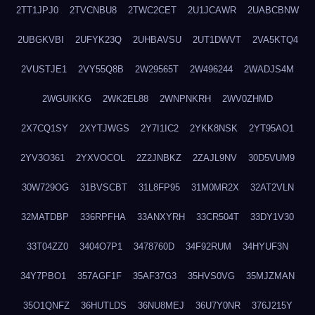
2TT1JPJ0
2TVCNBU8
2TWC2CET
2U1JCAWR
2UABCBNW
2UBGKVBI
2UFYK23Q
2UHBAVSU
2UT1DWVT
2VA5KTQ4
2VUSTJE1
2VY55Q8B
2W29565T
2W496244
2WADJS4M
2WGUIKKG
2WK2EL88
2WNPNKRH
2WV0ZHMD
2X7CQ1SY
2XYTJWGS
2Y7I1IC2
2YKK8NSK
2YT95AO1
2YV3O361
2YXVOCOL
2Z2JNBKZ
2ZAJL9NV
30D5VUM9
30W729OG
31BVSCBT
31L8FP95
31M0MR2X
32AT2VLN
32MATDBP
336RPFHA
33ANXYRH
33CR504T
33DY1V30
33T04ZZ0
3404O7P1
3478760D
34F92RUM
34HYUF3N
34Y7PBO1
357AGF1F
35AF37G3
35HVS0VG
35MJZMAN
35O1QNFZ
36HUTLDS
36NU8MEJ
36U7Y0NR
376J215Y