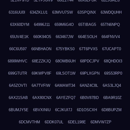
5Z1VP9TD
5ZYFJGV9
60IZ2Y44
60X8LPUK
62LJGRE8
6316UU0I
634ZKLU1
63MVU7SW
63SPQINX
63WDQUHH
63X60DYM
64996J11
659M6G4O
65TIBAG5
65TN6NPQ
65UV4E1K
660K94O5
663467JW
664ESOLH
664FNVV4
66C6U597
66NBHAON
675YBKS0
67T6PVX5
67UCAPT0
6899WHVC
68EZZKJQ
68OMB6UH
68PDCJPV
68QHDOI3
699GTUTR
69KWPV8F
69LSOT1W
69PLXGPN
69S53RP0
6A5ZOVTI
6A7TVFIW
6AMAWT34
6ANZ4C8L
6AS3LJQ4
6AX21SAB
6AX80CNX
6AYEZFQ7
6B0V87BD
6BA9R10Z
6BUMJY5E
6BVXINIU
6CJKUI7J
6D1OSCXH
6D8BUPZM
6DCMVTHM
6DDK07UL
6DEL198E
6DMVW7ZP