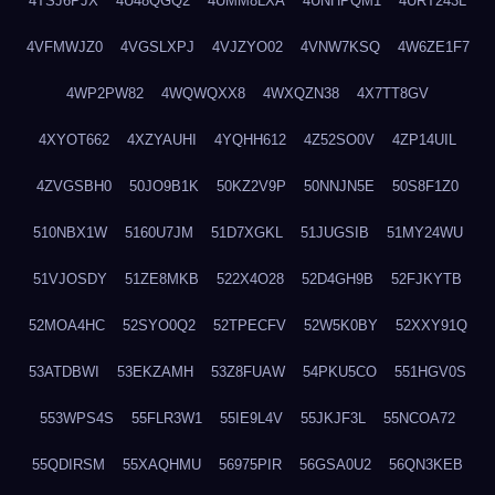
4TSJ6PJX
4U48QGQ2
4UMM8LXA
4UNHPQM1
4URT243L
4VFMWJZ0
4VGSLXPJ
4VJZYO02
4VNW7KSQ
4W6ZE1F7
4WP2PW82
4WQWQXX8
4WXQZN38
4X7TT8GV
4XYOT662
4XZYAUHI
4YQHH612
4Z52SO0V
4ZP14UIL
4ZVGSBH0
50JO9B1K
50KZ2V9P
50NNJN5E
50S8F1Z0
510NBX1W
5160U7JM
51D7XGKL
51JUGSIB
51MY24WU
51VJOSDY
51ZE8MKB
522X4O28
52D4GH9B
52FJKYTB
52MOA4HC
52SYO0Q2
52TPECFV
52W5K0BY
52XXY91Q
53ATDBWI
53EKZAMH
53Z8FUAW
54PKU5CO
551HGV0S
553WPS4S
55FLR3W1
55IE9L4V
55JKJF3L
55NCOA72
55QDIRSM
55XAQHMU
56975PIR
56GSA0U2
56QN3KEB