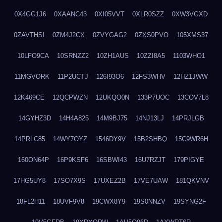
0X4GG1J6
0XAANC43
0XI05VVT
0XLR0SZZ
0XW3VGXD
0ZAVTHSI
0ZM4J2CX
0ZVYGAG2
0ZXS0PVO
105XMS37
10LFO9CA
10SRNZZ2
10ZH1AUS
10ZZI8A5
1103WHO1
11MGVORK
11P2UCTJ
126I93O6
12FS3WHV
12HZ1JWW
12K469CE
12QCPWZN
12UKQO0N
133P7UOC
13COV7L8
14GYHZ3D
14H4A825
14M9BJ75
14NJ13LJ
14PRJLGB
14PRLC85
14WY7OYZ
1546DY9V
15B2SHBQ
15C9WR6H
160ON64P
16P9KSF6
16SBWI43
16U7RZJT
179PIGYE
17HG5UY8
17SO7X9S
17UXEZ2B
17VE7UAW
181QKVNV
18FL2H11
18UVF9V8
19CWX8Y9
19S0NNZV
19SYNG2F