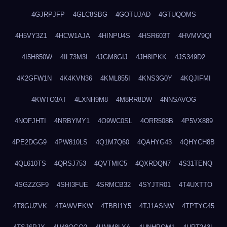
4GJRPJFP
4GLC8SBG
4GOTUJAD
4GTUQOMS
4H5VY3Z1
4HCW1AJA
4HINPU4S
4HSR603T
4HVMV9QI
4I5H850W
4IL73M3I
4JGM8GIJ
4JH8IPKK
4JS349D2
4K2GFW1N
4K4KVN36
4KML855I
4KNS3G0Y
4KQJIFMI
4KWTO3AT
4LXNH9M8
4M8RR8DW
4NNSAVOG
4NOFJHTI
4NRBYMY1
4O9WC0SL
4ORR508B
4P5VX889
4PE2DGG9
4PW810LS
4Q1M7Q60
4QAHYG43
4QHYCH8B
4QL610TS
4QRSJ753
4QVTMIC5
4QXRDQN7
4S31TENQ
4SGZZGF9
4SHI3FUE
4SRMCB32
4SYJTR01
4T4UXTTO
4T8GUZVK
4TAWVEKW
4TBBI1Y5
4TJ1ASNW
4TPTYC45