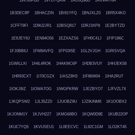
19V5GFDB
19YDYQRW
1AU5Q96D
1AXWRT6R
1B3DEC8P
1BHACZIN
1BI91YFQ
1BNJXLZ0
1BR5X4KO
1CFFT9FI
1D9U2JR1
1DBSQ817
1DRJ3XP8
1E2BYTZD
1E8JEY8J
1EN94O56
1EZXAZS6
1FH0C41J
1FIP186C
1FJ0BB6J
1FM8AVFQ
1FP03I5E
1GL2VJGH
1GRISVQA
1GWILLXI
1H4L4ROK
1HAKMC6P
1HDB3VUY
1HHJEK58
1HR93CXT
1I70CGZX
1IASZ8H3
1IF86W04
1IHA2RU7
1IOKJ9IZ
1IOWA7OG
1IWGPKRW
1JEZBYO7
1JFVZL7X
1JKQPSW2
1JL35ZZ0
1JUOBZ9U
1JZ9UNM8
1K1OOBX2
1KJONM1Y
1KJVH227
1KMG68BO
1KQW0D9E
1KUB22OP
1KUC7YQ5
1KVUSEU1
1L0EECVC
1L92C1GM
1LO2KT45