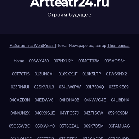
Artteatr24.ru
Строим будущее
Работает на WordPress
|
Тема: Newspaperex, автор
Themeansar
Home
006WY430
007HXU2Y
00MGT33M
00SAOS5H
00T70TIS
013UNCAI
0169XX1F
019K5LTP
01WS9NX2
023RN4UI
02SKVUL3
034UW6PW
03L7504Q
03ZRKE69
04CAZD3N
04EDWV8I
04H0HX0B
04KWVG4E
04LI8DHX
04N4JN2X
04QX9S1E
04YFC57J
04ZFIS6W
059KC9DM
05G55WBQ
05IXW4Y0
05T6CZAL
069K7D5M
06FAMUAG