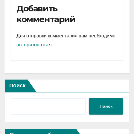
e
er
at
ail
р
Добавить
gr
s
а
комментарий
a
A
в
m
p
и
Для отправки комментария вам необходимо
p
ть
авторизоваться
.
Поиск
Поиск