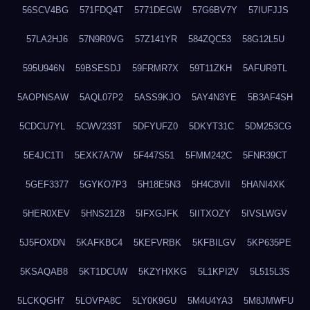
56SCV4BG
571FDQ4T
5771DEGW
57G6BV7Y
57IUFJJS
57LA2HJ6
57N9R0VG
57Z141YR
584ZQC53
58G12L5U
595U946N
59BSESDJ
59FRMR7X
59T11ZKH
5AFUR9TL
5AOPNSAW
5AQL07P2
5ASS9KJO
5AY4N3YE
5B3AF4SH
5CDCU7YL
5CWV233T
5DFYUFZ0
5DKYT31C
5DM253CG
5E4JC1TI
5EXK7A7W
5F447S51
5FMM242C
5FNR39CT
5GEF3377
5GYKO7P3
5H18E5N3
5H4C8VII
5HANI4XK
5HER0XEV
5HNS21Z8
5IFXGJFK
5IITXOZY
5IVSLWGV
5J5FOXDN
5KAFKBC4
5KEFVRBK
5KFBILGV
5KP635PE
5KSAQAB8
5KT1DCUW
5KZYHXKG
5L1KPI2V
5L515L3S
5LCKQGH7
5LOVPA8C
5LY0K9GU
5M4U4YA3
5M8JMWFU