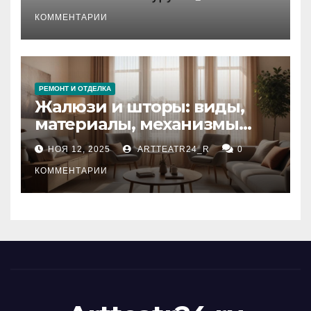
стихийных бедствий на
тезауруса
КОММЕНТАРИИ
РЕМОНТ И ОТДЕЛКА
Жалюзи и шторы: виды,
материалы, механизмы
управления и уход
НОЯ 12, 2025
ARTTEATR24_R
0
КОММЕНТАРИИ