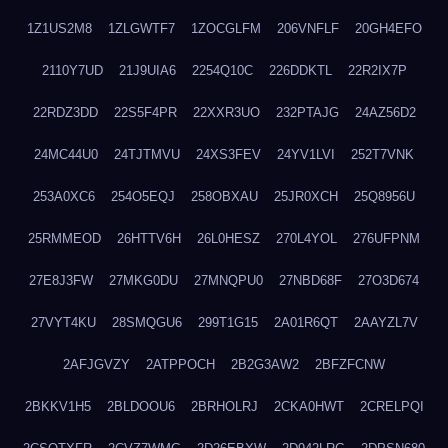
1Z1US2M8
1ZLGWTF7
1ZOCGLFM
206VNFLF
20GH4EFO
2110Y7UD
21J9UIA6
2254Q10C
226DDKTL
22R2IX7P
22RDZ3DD
22S5F4PR
22XXR3UO
232PTAJG
24AZ56D2
24MC44U0
24TJTMVU
24XS3FEV
24YV1LVI
252T7VNK
253A0XC6
254O5EQJ
258OBXAU
25JR0XCH
25Q8956U
25RMMEOD
26HTTV6H
26L0HESZ
270L4YOL
276UFPNM
27E8J3FW
27MKG0DU
27MNQPU0
27NBD68F
27O3D674
27VYT4KU
28SMQGU6
299T1G15
2A01R6QT
2AAYZL7V
2AFJGVZY
2ATPPOCH
2B2G3AW2
2BFZFCNW
2BKKV1H5
2BLDOOU6
2BRHOLRJ
2CKA0HWT
2CRELPQI