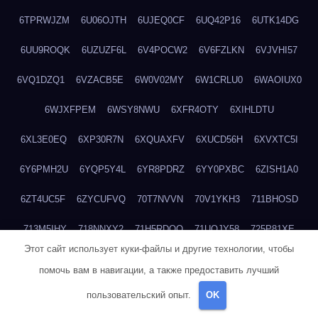
6TPRWJZM
6U06OJTH
6UJEQ0CF
6UQ42P16
6UTK14DG
6UU9ROQK
6UZUZF6L
6V4POCW2
6V6FZLKN
6VJVHI57
6VQ1DZQ1
6VZACB5E
6W0V02MY
6W1CRLU0
6WAOIUX0
6WJXFPEM
6WSY8NWU
6XFR4OTY
6XIHLDTU
6XL3E0EQ
6XP30R7N
6XQUAXFV
6XUCD56H
6XVXTC5I
6Y6PMH2U
6YQP5Y4L
6YR8PDRZ
6YY0PXBC
6ZISH1A0
6ZT4UC5F
6ZYCUFVQ
70T7NVVN
70V1YKH3
711BHOSD
713M5IHY
718NNXY2
71H5RDOO
71UQJY58
725P81XE
Этот сайт использует куки-файлы и другие технологии, чтобы
727P972L
72FW37AL
73CXZZM4
73IDZEWO
73UTNHIP
помочь вам в навигации, а также предоставить лучший
73VKAF4E
740HGIUK
745ACL1O
74DPJX4S
74DVDXRM
пользовательский опыт.
OK