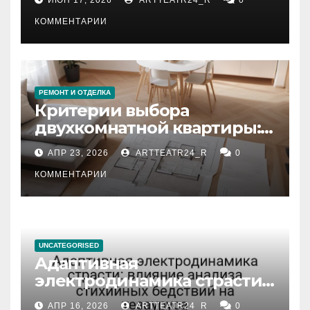
КОММЕНТАРИИ
РЕМОНТ И ОТДЕЛКА
Критерии выбора
двухкомнатной квартиры:
планировка, площадь,
АПР 23, 2026
ARTTEATR24_R
0
состояние и документация
КОММЕНТАРИИ
UNCATEGORISED
Адаптивная
электродинамика страсти:
влияние анализа
АПР 16, 2026
ARTTEATR24_R
0