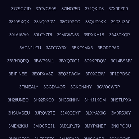
377SG7JD
37CVGS0S
37IHO75D
37JQKID8
37X9FZP9
38J0SXQX
38NQ9PDV
38O70PCO
38QUD9KX
39D3U3A0
39LAIWA9
39LCYZRI
39MGWN55
39PXKH1B
3A43DKQP
3AGNJUCU
3ATCGY3X
3BKC9MX3
3BORDPAR
3BVH0QRQ
3BWP93L1
3BYQ70GJ
3C9KPDQV
3CL4BSMV
3EIFINEE
3EORXV8Z
3EQ3JWOM
3F09CZ9V
3F1DPDSC
3F84EALY
3GGDN4OR
3GKCN4NY
3GVOCWRP
3H28UNEO
3H92RKQ0
3HG56NHN
3HHJ1KQM
3HSTLPXX
3HSUVSEU
3JRQV2TE
3JX0QDYF
3LXYAX0G
3M0R5J0Y
3ME42K9J
3MOCREJ1
3MX1P1T9
3MYP6NEF
3N0IPODU