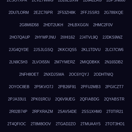
2CSOTXFR
2CVZ7WMG
2D26EBXW
2D942LRG
2DPSN680
2DU7LORM
2EZC76PR
2F53ZH8K
2FFJSSR3
2G789XQE
2G8M6D58
2HDT2UKH
2HLBXGGN
2HMC2F0V
2HO7QAUP
2HYWPJNU
2IIHI162
2J4TVL9Q
2JDKS9WZ
2JG4QYDE
2JSJLGSQ
2KKCIQS5
2KL1TDVU
2LCI7CW6
2LN9C5H3
2LVOI55N
2M7YMERZ
2MIQDBKK
2N165DB2
2NFH8OET
2NXDJSMA
2OC6YQYJ
2ODHTNIQ
2OYOC8EB
2P5KVO7J
2PB26F91
2PFU2MB3
2PGICZT7
2PJA33U1
2PK01RCU
2Q6V9UEG
2QFIABDG
2QYABSTR
2R02B74P
2RPXRAZM
2SAV54DE
2SS1XHM0
2T0TIR21
2T4QFIOC
2T8M8OOV
2TGAD2ZO
2TMUAAY5
2TOT3HO1