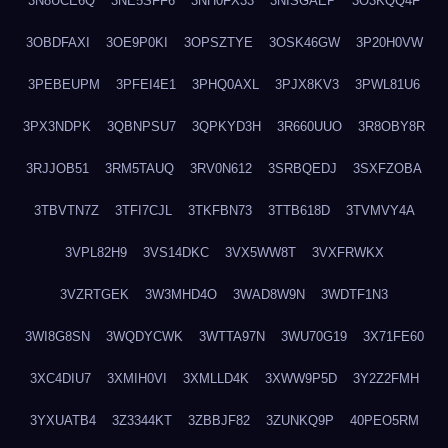
3N8UCE6Q
3NE5SFF6
3NH0FX33
3NISGAEP
3O3KQQ4F
3OBDFAXI
3OE9P0KI
3OPSZTYE
3OSK46GW
3P20H0VW
3PEBEUPM
3PFEI4E1
3PHQ0AXL
3PJX8KV3
3PWL81U6
3PX3NDPK
3QBNPSU7
3QPKYD3H
3R660UUO
3R8OBY8R
3RJJOB51
3RM5TAUQ
3RV0N612
3SRBQEDJ
3SXFZOBA
3TBVTN7Z
3TFI7CJL
3TKFBN73
3TTB618D
3TVMVY4A
3VPL82H9
3VS14DKC
3VX5WW8T
3VXFRWKX
3VZRTGEK
3W3MHD4O
3WAD8W9N
3WDTF1N3
3WI8G8SN
3WQDYCWK
3WTTA97N
3WU70G19
3X71FE60
3XC4DIU7
3XMIH0VI
3XMLLD4K
3XWW9P5D
3Y2Z2FMH
3YXUATB4
3Z3344KT
3ZBBJF82
3ZUNKQ9P
40PEO5RM