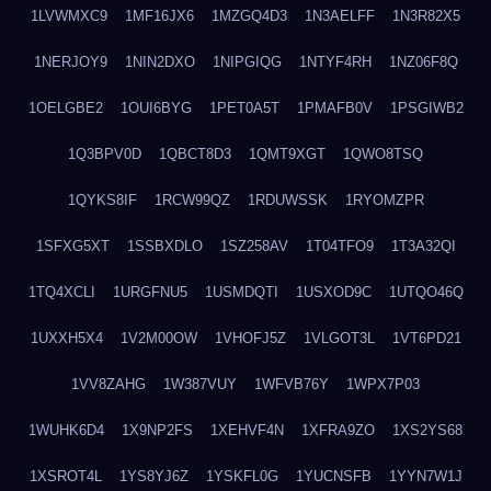
1LVWMXC9
1MF16JX6
1MZGQ4D3
1N3AELFF
1N3R82X5
1NERJOY9
1NIN2DXO
1NIPGIQG
1NTYF4RH
1NZ06F8Q
1OELGBE2
1OUI6BYG
1PET0A5T
1PMAFB0V
1PSGIWB2
1Q3BPV0D
1QBCT8D3
1QMT9XGT
1QWO8TSQ
1QYKS8IF
1RCW99QZ
1RDUWSSK
1RYOMZPR
1SFXG5XT
1SSBXDLO
1SZ258AV
1T04TFO9
1T3A32QI
1TQ4XCLI
1URGFNU5
1USMDQTI
1USXOD9C
1UTQO46Q
1UXXH5X4
1V2M00OW
1VHOFJ5Z
1VLGOT3L
1VT6PD21
1VV8ZAHG
1W387VUY
1WFVB76Y
1WPX7P03
1WUHK6D4
1X9NP2FS
1XEHVF4N
1XFRA9ZO
1XS2YS68
1XSROT4L
1YS8YJ6Z
1YSKFL0G
1YUCNSFB
1YYN7W1J