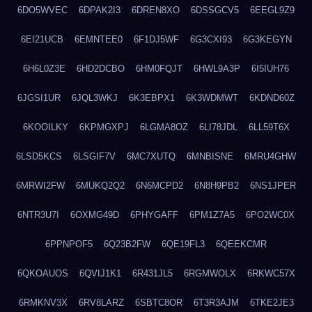
6DO5WVEC
6DPAK2I3
6DREN8XO
6DSSGCV5
6EEGL9Z9
6EI21UCB
6EMNTEE0
6F1DJ5WF
6G3CXI93
6G3KEGYN
6H6L0Z3E
6HD2DCBO
6HM0FQJT
6HWL9A3P
6I5IUH76
6JGSI1UR
6JQL3WKJ
6K3EBPX1
6K3WDMWT
6KDND60Z
6KOOILKY
6KPMGXPJ
6LGMA8OZ
6LI78JDL
6LL59T6X
6LSD5KCS
6LSGIF7V
6MC7XUTQ
6MNBISNE
6MRU4GHW
6MRWI2FW
6MUKQ2Q2
6N6MCPD2
6N8H9PB2
6NS1JPER
6NTR3U7I
6OXMG49D
6PHYGAFF
6PM1Z7A5
6PO2WC0X
6PPNPOF5
6Q23B2FW
6QE19FL3
6QEEKCMR
6QKOAUOS
6QVIJ1K1
6R431JL5
6RGMWOLX
6RKWC57X
6RMKNV3X
6RV8LARZ
6SBTC8OR
6T3R3AJM
6TKE2JE3