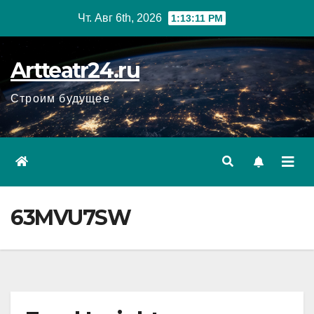
Перейти
Чт. Авг 6th, 2026
1:13:12 PM
к
содержанию
Artteatr24.ru
Строим будущее
63MVU7SW