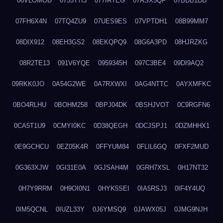
06VLOMOD
0755T7I3
077IRTEG
07ASX5QF
07BDB1DD
07FH6X4N
07TQ4ZU9
07UES9ES
07VPTDH1
08B99MM7
08DIX912
08EH3GS2
08EKQPQ9
08G6A3PD
08HJRZKG
08R2TE13
091V6YQE
0959345H
097C3BE4
09DI9AQ2
09RKK0JO
0A54G2WE
0A7RXWXI
0AG4NTTC
0AYXMFKC
0BO4RLHU
0BOHM258
0BPJ04DK
0BSHJVOT
0C9RGFN6
0CA5T1U9
0CMYI0KC
0D38QEGH
0DCJSPJ1
0DZMHHX1
0E9GCHCU
0EZ05K4R
0FFYUM84
0FLIL6GQ
0FXF2MUD
0G363XJW
0GI31E0A
0GJSAH4M
0GRH7XSL
0H17NT32
0H7Y9RRM
0H9OI0N1
0HYK5SEI
0IA5RSJ3
0IF4Y4UQ
0IM5QCNL
0IUZL33Y
0J6YMSQ9
0JAWX05J
0JMG9NJH