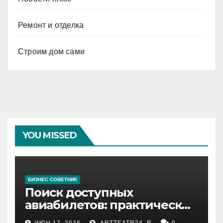
Ремонт и отделка
Строим дом сами
YOU MISSED
БИЗНЕС СОВЕТНИК
Поиск доступных
авиабилетов: практические
рекомендации
ИЮН 17, 2026
ARTTEATR24_R
0