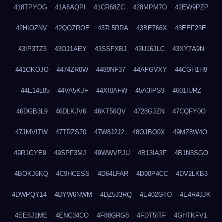
418TPYOG
41A6AQPI
41CR68ZC
428MPM7O
42EW9PZP
42HIOZNV
42QOZROE
437L5RRA
43BE766X
43EEF23E
43IP3TZ3
43OJ1AEY
43SSFXBJ
43U16JLC
43XY7A9N
441OKOJO
4474ZR0W
4489NF37
44AFGVXY
44CGH1H9
44E14L85
44VA5KJF
44XI8AFW
45A3IPS9
4601IURZ
46DGB3L9
46DLKJV6
46KT56QV
4728GJZN
47CQFY0O
47JMVITW
47TRZS70
47W8J2J2
48QJBQ0X
49MZ8W4O
49R1GYE9
49SPF3MJ
49WWVPJU
4B13IA3F
4B1N5SGO
4BOKJ6KQ
4C9HCESS
4D64LFAR
4D90P4CC
4DV2LKB3
4DWPQY14
4DYW6NWM
4DZ5J3RQ
4E402GTO
4E4R43JK
4EE6J1ME
4ENC34CO
4F88GRG8
4FDT5ITF
4GHTKFV1