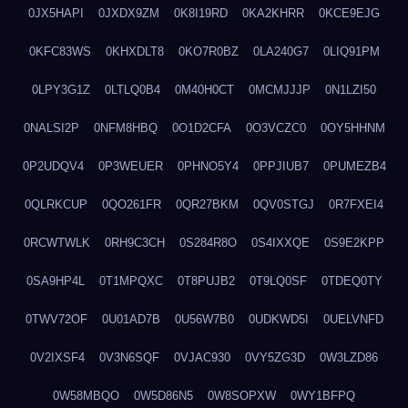
0JX5HAPI
0JXDX9ZM
0K8I19RD
0KA2KHRR
0KCE9EJG
0KFC83WS
0KHXDLT8
0KO7R0BZ
0LA240G7
0LIQ91PM
0LPY3G1Z
0LTLQ0B4
0M40H0CT
0MCMJJJP
0N1LZI50
0NALSI2P
0NFM8HBQ
0O1D2CFA
0O3VCZC0
0OY5HHNM
0P2UDQV4
0P3WEUER
0PHNO5Y4
0PPJIUB7
0PUMEZB4
0QLRKCUP
0QO261FR
0QR27BKM
0QV0STGJ
0R7FXEI4
0RCWTWLK
0RH9C3CH
0S284R8O
0S4IXXQE
0S9E2KPP
0SA9HP4L
0T1MPQXC
0T8PUJB2
0T9LQ0SF
0TDEQ0TY
0TWV72OF
0U01AD7B
0U56W7B0
0UDKWD5I
0UELVNFD
0V2IXSF4
0V3N6SQF
0VJAC930
0VY5ZG3D
0W3LZD86
0W58MBQO
0W5D86N5
0W8SOPXW
0WY1BFPQ