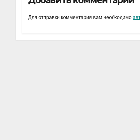
Добавить комментарий
gr
s
а
a
A
в
Для отправки комментария вам необходимо
ав
m
p
и
p
ть