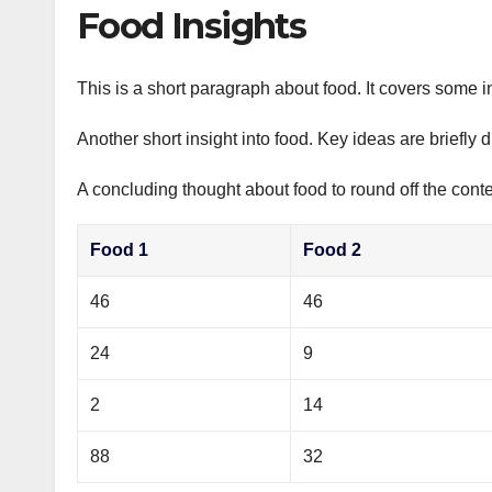
р
Food Insights
p
а
p
в
This is a short paragraph about food. It covers some i
и
Another short insight into food. Key ideas are briefly 
т
ь
A concluding thought about food to round off the conte
Food 1
Food 2
46
46
24
9
2
14
88
32