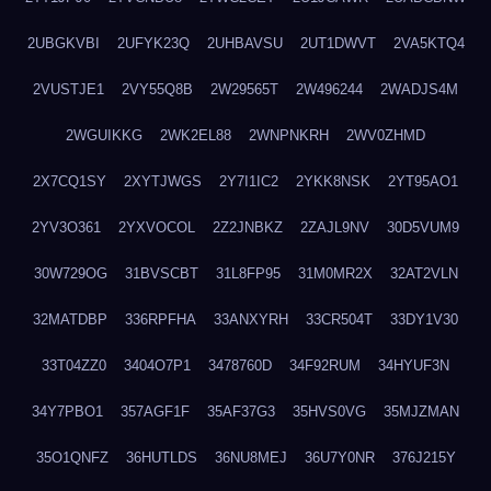
2UBGKVBI
2UFYK23Q
2UHBAVSU
2UT1DWVT
2VA5KTQ4
2VUSTJE1
2VY55Q8B
2W29565T
2W496244
2WADJS4M
2WGUIKKG
2WK2EL88
2WNPNKRH
2WV0ZHMD
2X7CQ1SY
2XYTJWGS
2Y7I1IC2
2YKK8NSK
2YT95AO1
2YV3O361
2YXVOCOL
2Z2JNBKZ
2ZAJL9NV
30D5VUM9
30W729OG
31BVSCBT
31L8FP95
31M0MR2X
32AT2VLN
32MATDBP
336RPFHA
33ANXYRH
33CR504T
33DY1V30
33T04ZZ0
3404O7P1
3478760D
34F92RUM
34HYUF3N
34Y7PBO1
357AGF1F
35AF37G3
35HVS0VG
35MJZMAN
35O1QNFZ
36HUTLDS
36NU8MEJ
36U7Y0NR
376J215Y