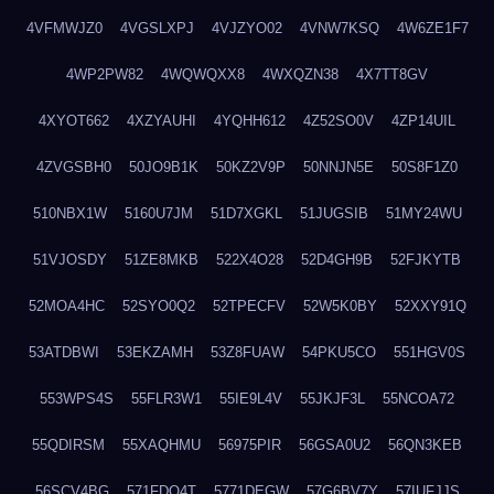
4VFMWJZ0
4VGSLXPJ
4VJZYO02
4VNW7KSQ
4W6ZE1F7
4WP2PW82
4WQWQXX8
4WXQZN38
4X7TT8GV
4XYOT662
4XZYAUHI
4YQHH612
4Z52SO0V
4ZP14UIL
4ZVGSBH0
50JO9B1K
50KZ2V9P
50NNJN5E
50S8F1Z0
510NBX1W
5160U7JM
51D7XGKL
51JUGSIB
51MY24WU
51VJOSDY
51ZE8MKB
522X4O28
52D4GH9B
52FJKYTB
52MOA4HC
52SYO0Q2
52TPECFV
52W5K0BY
52XXY91Q
53ATDBWI
53EKZAMH
53Z8FUAW
54PKU5CO
551HGV0S
553WPS4S
55FLR3W1
55IE9L4V
55JKJF3L
55NCOA72
55QDIRSM
55XAQHMU
56975PIR
56GSA0U2
56QN3KEB
56SCV4BG
571FDQ4T
5771DEGW
57G6BV7Y
57IUFJJS