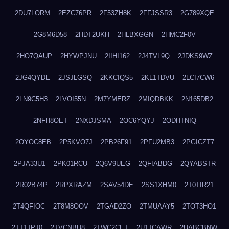
2DU7LORM
2EZC76PR
2F53ZH8K
2FFJSSR3
2G789XQE
2G8M6D58
2HDT2UKH
2HLBXGGN
2HMC2F0V
2HO7QAUP
2HYWPJNU
2IIHI162
2J4TVL9Q
2JDKS9WZ
2JG4QYDE
2JSJLGSQ
2KKCIQS5
2KL1TDVU
2LCI7CW6
2LN9C5H3
2LVOI55N
2M7YMERZ
2MIQDBKK
2N165DB2
2NFH8OET
2NXDJSMA
2OC6YQYJ
2ODHTNIQ
2OYOC8EB
2P5KVO7J
2PB26F91
2PFU2MB3
2PGICZT7
2PJA33U1
2PK01RCU
2Q6V9UEG
2QFIABDG
2QYABSTR
2R02B74P
2RPXRAZM
2SAV54DE
2SS1XHM0
2T0TIR21
2T4QFIOC
2T8M8OOV
2TGAD2ZO
2TMUAAY5
2TOT3HO1
2TT1JPJ0
2TVCNBU8
2TWC2CET
2U1JCAWR
2UABCBNW