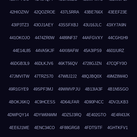
42HIOZNV
42QOZROE
437L5RRA
43BE766X
43EEF23E
43IP3TZ3
43OJ1AEY
43SSFXBJ
43U16JLC
43XY7A9N
441OKOJO
4474ZR0W
4489NF37
44AFGVXY
44CGH1H9
44E14L85
44VA5KJF
44XI8AFW
45A3IPS9
4601IURZ
46DGB3L9
46DLKJV6
46KT56QV
4728GJZN
47CQFY0O
47JMVITW
47TRZS70
47W8J2J2
48QJBQ0X
49MZ8W4O
49R1GYE9
49SPF3MJ
49WWVPJU
4B13IA3F
4B1N5SGO
4BOKJ6KQ
4C9HCESS
4D64LFAR
4D90P4CC
4DV2LKB3
4DWPQY14
4DYW6NWM
4DZ5J3RQ
4E402GTO
4E4R43JK
4EE6J1ME
4ENC34CO
4F88GRG8
4FDT5ITF
4GHTKFV1