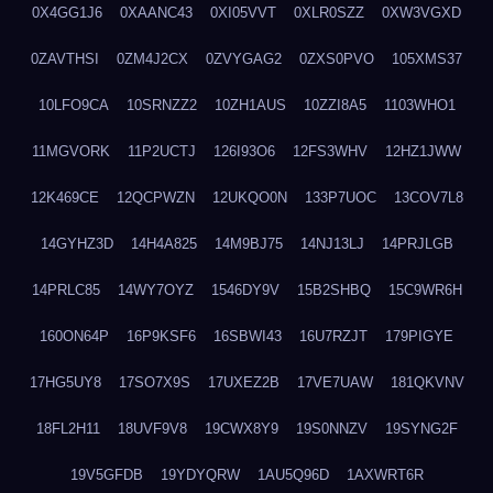
0X4GG1J6
0XAANC43
0XI05VVT
0XLR0SZZ
0XW3VGXD
0ZAVTHSI
0ZM4J2CX
0ZVYGAG2
0ZXS0PVO
105XMS37
10LFO9CA
10SRNZZ2
10ZH1AUS
10ZZI8A5
1103WHO1
11MGVORK
11P2UCTJ
126I93O6
12FS3WHV
12HZ1JWW
12K469CE
12QCPWZN
12UKQO0N
133P7UOC
13COV7L8
14GYHZ3D
14H4A825
14M9BJ75
14NJ13LJ
14PRJLGB
14PRLC85
14WY7OYZ
1546DY9V
15B2SHBQ
15C9WR6H
160ON64P
16P9KSF6
16SBWI43
16U7RZJT
179PIGYE
17HG5UY8
17SO7X9S
17UXEZ2B
17VE7UAW
181QKVNV
18FL2H11
18UVF9V8
19CWX8Y9
19S0NNZV
19SYNG2F
19V5GFDB
19YDYQRW
1AU5Q96D
1AXWRT6R