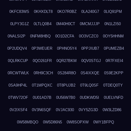
0KFC83WS
0KHXDLT8
0KO7R0BZ
0LA240G7
0LIQ91PM
0LPY3G1Z
0LTLQ0B4
0M40H0CT
0MCMJJJP
0N1LZI50
0NALSI2P
0NFM8HBQ
0O1D2CFA
0O3VCZC0
0OY5HHNM
0P2UDQV4
0P3WEUER
0PHNO5Y4
0PPJIUB7
0PUMEZB4
0QLRKCUP
0QO261FR
0QR27BKM
0QV0STGJ
0R7FXEI4
0RCWTWLK
0RH9C3CH
0S284R8O
0S4IXXQE
0S9E2KPP
0SA9HP4L
0T1MPQXC
0T8PUJB2
0T9LQ0SF
0TDEQ0TY
0TWV72OF
0U01AD7B
0U56W7B0
0UDKWD5I
0UELVNFD
0V2IXSF4
0V3N6SQF
0VJAC930
0VY5ZG3D
0W3LZD86
0W58MBQO
0W5D86N5
0W8SOPXW
0WY1BFPQ