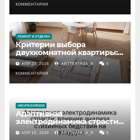
КОММЕНТАРИИ
РЕМОНТ И ОТДЕЛКА
Критерии выбора
двухкомнатной квартиры:
планировка, площадь,
АПР 23, 2026
ARTTEATR24_R
0
состояние и документация
КОММЕНТАРИИ
UNCATEGORISED
Адаптивная
электродинамика страсти:
влияние анализа
АПР 16, 2026
ARTTEATR24_R
0
стихийных бедствий на