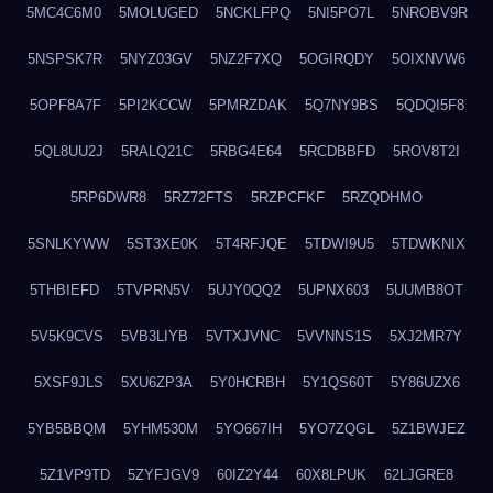
5MC4C6M0
5MOLUGED
5NCKLFPQ
5NI5PO7L
5NROBV9R
5NSPSK7R
5NYZ03GV
5NZ2F7XQ
5OGIRQDY
5OIXNVW6
5OPF8A7F
5PI2KCCW
5PMRZDAK
5Q7NY9BS
5QDQI5F8
5QL8UU2J
5RALQ21C
5RBG4E64
5RCDBBFD
5ROV8T2I
5RP6DWR8
5RZ72FTS
5RZPCFKF
5RZQDHMO
5SNLKYWW
5ST3XE0K
5T4RFJQE
5TDWI9U5
5TDWKNIX
5THBIEFD
5TVPRN5V
5UJY0QQ2
5UPNX603
5UUMB8OT
5V5K9CVS
5VB3LIYB
5VTXJVNC
5VVNNS1S
5XJ2MR7Y
5XSF9JLS
5XU6ZP3A
5Y0HCRBH
5Y1QS60T
5Y86UZX6
5YB5BBQM
5YHM530M
5YO667IH
5YO7ZQGL
5Z1BWJEZ
5Z1VP9TD
5ZYFJGV9
60IZ2Y44
60X8LPUK
62LJGRE8