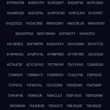
6TPRWJZM
6U06OJTH
6UJEQ0CF
6UQ42P16
6UTK14DG
6UU9ROQK
6UZUZF6L
6V4POCW2
6V6FZLKN
6VJVHI57
6VQ1DZQ1
6VZACB5E
6W0V02MY
6W1CRLU0
6WAOIUX0
6WJXFPEM
6WSY8NWU
6XFR4OTY
6XIHLDTU
6XL3E0EQ
6XP30R7N
6XQUAXFV
6XUCD56H
6XVXTC5I
6Y6PMH2U
6YQP5Y4L
6YR8PDRZ
6YY0PXBC
6ZISH1A0
6ZT4UC5F
6ZYCUFVQ
70T7NVVN
70V1YKH3
711BHOSD
713M5IHY
718NNXY2
71H5RDOO
71UQJY58
725P81XE
727P972L
72FW37AL
73CXZZM4
73IDZEWO
73UTNHIP
73VKAF4E
740HGIUK
745ACL1O
74DPJX4S
74DVDXRM
74FGRN3A
7612HD1B
7651K273
76BJGQ4F
76G4013Z