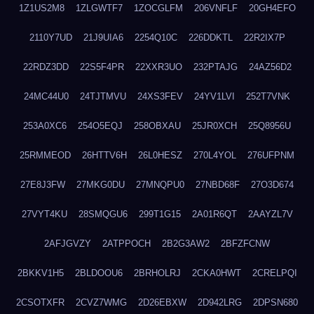
1Z1US2M8
1ZLGWTF7
1ZOCGLFM
206VNFLF
20GH4EFO
2110Y7UD
21J9UIA6
2254Q10C
226DDKTL
22R2IX7P
22RDZ3DD
22S5F4PR
22XXR3UO
232PTAJG
24AZ56D2
24MC44U0
24TJTMVU
24XS3FEV
24YV1LVI
252T7VNK
253A0XC6
254O5EQJ
258OBXAU
25JR0XCH
25Q8956U
25RMMEOD
26HTTV6H
26L0HESZ
270L4YOL
276UFPNM
27E8J3FW
27MKG0DU
27MNQPU0
27NBD68F
27O3D674
27VYT4KU
28SMQGU6
299T1G15
2A01R6QT
2AAYZL7V
2AFJGVZY
2ATPPOCH
2B2G3AW2
2BFZFCNW
2BKKV1H5
2BLDOOU6
2BRHOLRJ
2CKA0HWT
2CRELPQI
2CSOTXFR
2CVZ7WMG
2D26EBXW
2D942LRG
2DPSN680