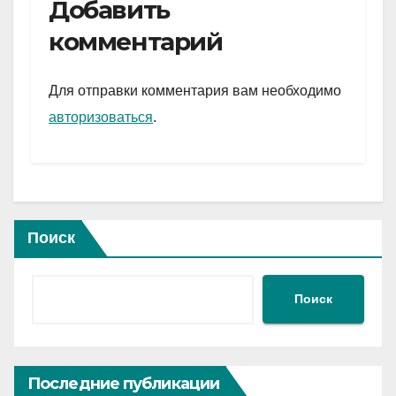
e
er
at
ail
р
Добавить
gr
s
а
комментарий
a
A
в
m
p
и
Для отправки комментария вам необходимо
p
ть
авторизоваться
.
Поиск
Поиск
Последние публикации