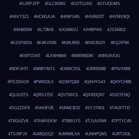
4GJRPJFP
4GLC8SBG
4GOTUJAD
4GTUQOMS
4H5VY3Z1
4HCW1AJA
4HINPU4S
4HSR603T
4HVMV9QI
4I5H850W
4IL73M3I
4JGM8GIJ
4JH8IPKK
4JS349D2
4K2GFW1N
4K4KVN36
4KML855I
4KNS3G0Y
4KQJIFMI
4KWTO3AT
4LXNH9M8
4M8RR8DW
4NNSAVOG
4NOFJHTI
4NRBYMY1
4O9WC0SL
4ORR508B
4P5VX889
4PE2DGG9
4PW810LS
4Q1M7Q60
4QAHYG43
4QHYCH8B
4QL610TS
4QRSJ753
4QVTMIC5
4QXRDQN7
4S31TENQ
4SGZZGF9
4SHI3FUE
4SRMCB32
4SYJTR01
4T4UXTTO
4T8GUZVK
4TAWVEKW
4TBBI1Y5
4TJ1ASNW
4TPTYC45
4TSJ6PJX
4U48QGQ2
4UMM8LXA
4UNHPQM1
4URT243L