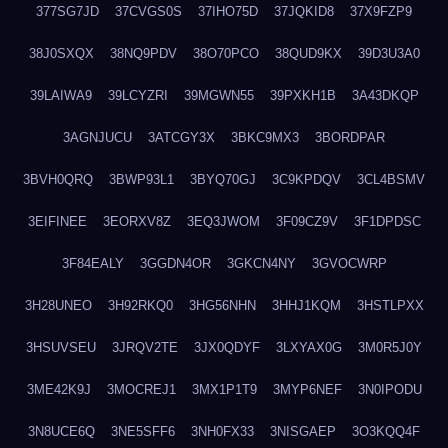
377SG7JD
37CVGS0S
37IHO75D
37JQKID8
37X9FZP9
38J0SXQX
38NQ9PDV
38O70PCO
38QUD9KX
39D3U3A0
39LAIWA9
39LCYZRI
39MGWN55
39PXKH1B
3A43DKQP
3AGNJUCU
3ATCGY3X
3BKC9MX3
3BORDPAR
3BVH0QRQ
3BWP93L1
3BYQ70GJ
3C9KPDQV
3CL4BSMV
3EIFINEE
3EORXV8Z
3EQ3JWOM
3F09CZ9V
3F1DPDSC
3F84EALY
3GGDN4OR
3GKCN4NY
3GVOCWRP
3H28UNEO
3H92RKQ0
3HG56NHN
3HHJ1KQM
3HSTLPXX
3HSUVSEU
3JRQV2TE
3JX0QDYF
3LXYAX0G
3M0R5J0Y
3ME42K9J
3MOCREJ1
3MX1P1T9
3MYP6NEF
3N0IPODU
3N8UCE6Q
3NE5SFF6
3NH0FX33
3NISGAEP
3O3KQQ4F