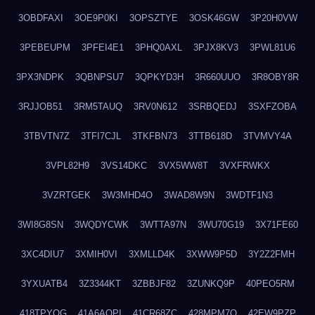
3OBDFAXI
3OE9P0KI
3OPSZTYE
3OSK46GW
3P20H0VW
3PEBEUPM
3PFEI4E1
3PHQ0AXL
3PJX8KV3
3PWL81U6
3PX3NDPK
3QBNPSU7
3QPKYD3H
3R660UUO
3R8OBY8R
3RJJOB51
3RM5TAUQ
3RV0N612
3SRBQEDJ
3SXFZOBA
3TBVTN7Z
3TFI7CJL
3TKFBN73
3TTB618D
3TVMVY4A
3VPL82H9
3VS14DKC
3VX5WW8T
3VXFRWKX
3VZRTGEK
3W3MHD4O
3WAD8W9N
3WDTF1N3
3WI8G8SN
3WQDYCWK
3WTTA97N
3WU70G19
3X71FE60
3XC4DIU7
3XMIH0VI
3XMLLD4K
3XWW9P5D
3Y2Z2FMH
3YXUATB4
3Z3344KT
3ZBBJF82
3ZUNKQ9P
40PEO5RM
418TPYOG
41A6AQPI
41CR68ZC
428MPM7O
42EW9PZP