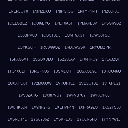
1NERJOY9
1NIN2DXO
1NIPGIQG
1NTYF4RH
1NZ06F8Q
1OELGBE2
1OUI6BYG
1PET0A5T
1PMAFB0V
1PSGIWB2
1Q3BPV0D
1QBCT8D3
1QMT9XGT
1QWO8TSQ
1QYKS8IF
1RCW99QZ
1RDUWSSK
1RYOMZPR
1SFXG5XT
1SSBXDLO
1SZ258AV
1T04TFO9
1T3A32QI
1TQ4XCLI
1URGFNU5
1USMDQTI
1USXOD9C
1UTQO46Q
1UXXH5X4
1V2M00OW
1VHOFJ5Z
1VLGOT3L
1VT6PD21
1VV8ZAHG
1W387VUY
1WFVB76Y
1WPX7P03
1WUHK6D4
1X9NP2FS
1XEHVF4N
1XFRA9ZO
1XS2YS68
1XSROT4L
1YS8YJ6Z
1YSKFL0G
1YUCNSFB
1YYN7W1J