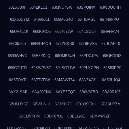
6316UU0I
634ZKLU1
63MVU7SW
63SPQINX
63WDQUHH
63X60DYM
64996J11
659M6G4O
65TIBAG5
65TN6NPQ
65UV4E1K
660K94O5
663467JW
664ESOLH
664FNVV4
66C6U597
66NBHAON
675YBKS0
67T6PVX5
67UCAPT0
6899WHVC
68EZZKJQ
68OMB6UH
68PDCJPV
68QHDOI3
699GTUTR
69KWPV8F
69LSOT1W
69PLXGPN
69S53RP0
6A5ZOVTI
6A7TVFIW
6AMAWT34
6ANZ4C8L
6AS3LJQ4
6AX21SAB
6AX80CNX
6AYEZFQ7
6B0V87BD
6BA9R10Z
6BUMJY5E
6BVXINIU
6CJKUI7J
6D1OSCXH
6D8BUPZM
6DCMVTHM
6DDK07UL
6DEL198E
6DMVW7ZP
6DO5WVEC
6DPAK2I3
6DREN8XO
6DSSGCV5
6EEGL9Z9