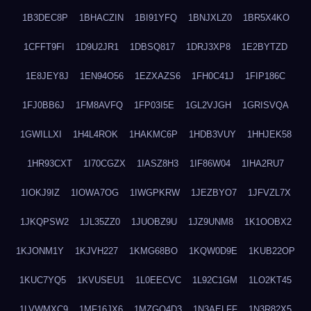
1B3DEC8P
1BHACZIN
1BI91YFQ
1BNJXLZ0
1BR5X4KO
1CFFT9FI
1D9U2JR1
1DBSQ817
1DRJ3XP8
1E2BYTZD
1E8JEY8J
1EN94O56
1EZXAZS6
1FH0C41J
1FIP186C
1FJ0BB6J
1FM8AVFQ
1FP03I5E
1GL2VJGH
1GRISVQA
1GWILLXI
1H4L4ROK
1HAKMC6P
1HDB3VUY
1HHJEK58
1HR93CXT
1I70CGZX
1IASZ8H3
1IF86W04
1IHA2RU7
1IOKJ9IZ
1IOWA7OG
1IWGPKRW
1JEZBYO7
1JFVZL7X
1JKQPSW2
1JL35ZZ0
1JUOBZ9U
1JZ9UNM8
1K1OOBX2
1KJONM1Y
1KJVH227
1KMG68BO
1KQW0D9E
1KUB22OP
1KUC7YQ5
1KVUSEU1
1L0EECVC
1L92C1GM
1LO2KT45
1LVWMXC9
1MF16JX6
1MZGQ4D3
1N3AELFF
1N3R82X5