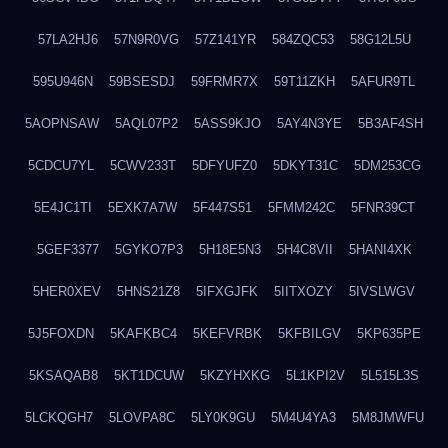
57LA2HJ6
57N9R0VG
57Z141YR
584ZQC53
58G12L5U
595U946N
59BSESDJ
59FRMR7X
59T11ZKH
5AFUR9TL
5AOPNSAW
5AQL07P2
5ASS9KJO
5AY4N3YE
5B3AF4SH
5CDCU7YL
5CWV233T
5DFYUFZ0
5DKYT31C
5DM253CG
5E4JC1TI
5EXK7A7W
5F447S51
5FMM242C
5FNR39CT
5GEF3377
5GYKO7P3
5H18E5N3
5H4C8VII
5HANI4XK
5HER0XEV
5HNS21Z8
5IFXGJFK
5IITXOZY
5IVSLWGV
5J5FOXDN
5KAFKBC4
5KEFVRBK
5KFBILGV
5KP635PE
5KSAQAB8
5KT1DCUW
5KZYHXKG
5L1KPI2V
5L515L3S
5LCKQGH7
5LOVPA8C
5LY0K9GU
5M4U4YA3
5M8JMWFU