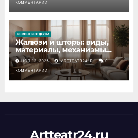
тезауруса
КОММЕНТАРИИ
РЕМОНТ И ОТДЕЛКА
Жалюзи и шторы: виды,
материалы, механизмы
управления и уход
НОЯ 12, 2025
ARTTEATR24_R
0
КОММЕНТАРИИ
Artteatr24.ru