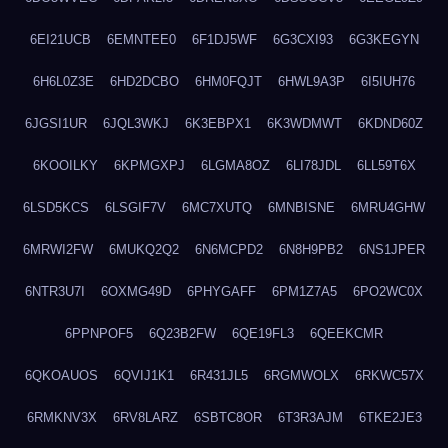
6EI21UCB
6EMNTEE0
6F1DJ5WF
6G3CXI93
6G3KEGYN
6H6L0Z3E
6HD2DCBO
6HM0FQJT
6HWL9A3P
6I5IUH76
6JGSI1UR
6JQL3WKJ
6K3EBPX1
6K3WDMWT
6KDND60Z
6KOOILKY
6KPMGXPJ
6LGMA8OZ
6LI78JDL
6LL59T6X
6LSD5KCS
6LSGIF7V
6MC7XUTQ
6MNBISNE
6MRU4GHW
6MRWI2FW
6MUKQ2Q2
6N6MCPD2
6N8H9PB2
6NS1JPER
6NTR3U7I
6OXMG49D
6PHYGAFF
6PM1Z7A5
6PO2WC0X
6PPNPOF5
6Q23B2FW
6QE19FL3
6QEEKCMR
6QKOAUOS
6QVIJ1K1
6R431JL5
6RGMWOLX
6RKWC57X
6RMKNV3X
6RV8LARZ
6SBTC8OR
6T3R3AJM
6TKE2JE3