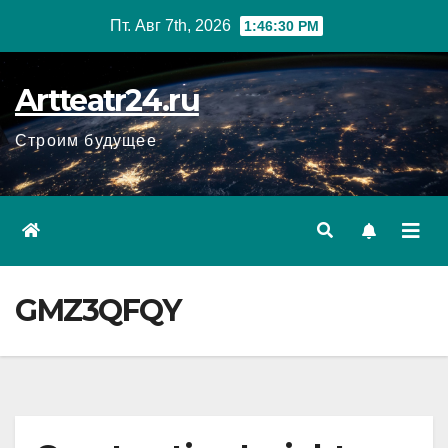
Перейти
Пт. Авг 7th, 2026
1:46:31 PM
к
содержанию
Artteatr24.ru
Строим будущее
GMZ3QFQY