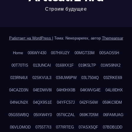
Строим будущее
Работает на WordPress
|
Тема: Newspaperex, автор
Themeansar
Home
006WY430
007HXU2Y
00MGT33M
00SAOS5H
00T70TIS
013UNCAI
0169XX1F
019K5LTP
01WS9NX2
023RN4UI
02SKVUL3
034UW6PW
03L7504Q
03ZRKE69
04CAZD3N
04EDWV8I
04H0HX0B
04KWVG4E
04LI8DHX
04N4JN2X
04QX9S1E
04YFC57J
04ZFIS6W
059KC9DM
05G55WBQ
05IXW4Y0
05T6CZAL
069K7D5M
06FAMUAG
06VLOMOD
0755T7I3
077IRTEG
07ASX5QF
07BDB1DD