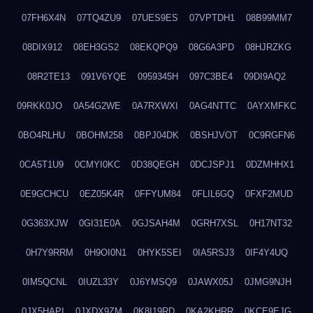
07FH6X4N
07TQ4ZU9
07UES9ES
07VPTDH1
08B99MM7
08DIX912
08EH3GS2
08EKQPQ9
08G6A3PD
08HJRZKG
08R2TE13
091V6YQE
0959345H
097C3BE4
09DI9AQ2
09RKK0JO
0A54G2WE
0A7RXWXI
0AG4NTTC
0AYXMFKC
0BO4RLHU
0BOHM258
0BPJ04DK
0BSHJVOT
0C9RGFN6
0CA5T1U9
0CMYI0KC
0D38QEGH
0DCJSPJ1
0DZMHHX1
0E9GCHCU
0EZ05K4R
0FFYUM84
0FLIL6GQ
0FXF2MUD
0G363XJW
0GI31E0A
0GJSAH4M
0GRH7XSL
0H17NT32
0H7Y9RRM
0H9OI0N1
0HYK5SEI
0IA5RSJ3
0IF4Y4UQ
0IM5QCNL
0IUZL33Y
0J6YMSQ9
0JAWX05J
0JMG9NJH
0JX5HAPI
0JXDX9ZM
0K8I19RD
0KA2KHRR
0KCE9EJG