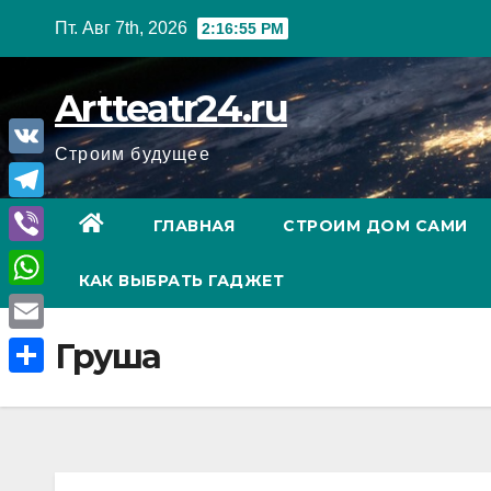
Перейти
Пт. Авг 7th, 2026
2:16:56 PM
к
содержанию
Artteatr24.ru
Строим будущее
V
K
T
ГЛАВНАЯ
СТРОИМ ДОМ САМИ
e
V
КАК ВЫБРАТЬ ГАДЖЕТ
l
i
W
e
b
h
E
Груша
g
e
a
m
r
О
r
t
a
a
т
s
i
m
п
A
l