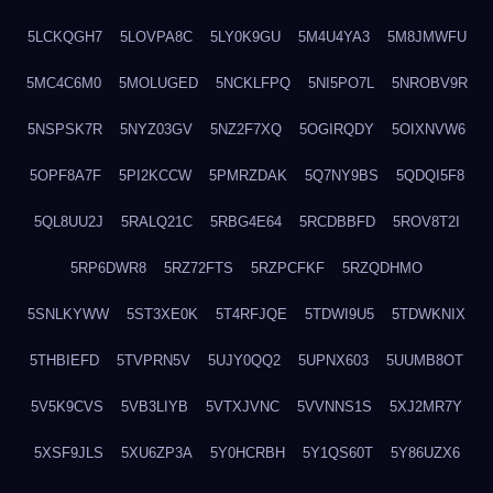
5LCKQGH7
5LOVPA8C
5LY0K9GU
5M4U4YA3
5M8JMWFU
5MC4C6M0
5MOLUGED
5NCKLFPQ
5NI5PO7L
5NROBV9R
5NSPSK7R
5NYZ03GV
5NZ2F7XQ
5OGIRQDY
5OIXNVW6
5OPF8A7F
5PI2KCCW
5PMRZDAK
5Q7NY9BS
5QDQI5F8
5QL8UU2J
5RALQ21C
5RBG4E64
5RCDBBFD
5ROV8T2I
5RP6DWR8
5RZ72FTS
5RZPCFKF
5RZQDHMO
5SNLKYWW
5ST3XE0K
5T4RFJQE
5TDWI9U5
5TDWKNIX
5THBIEFD
5TVPRN5V
5UJY0QQ2
5UPNX603
5UUMB8OT
5V5K9CVS
5VB3LIYB
5VTXJVNC
5VVNNS1S
5XJ2MR7Y
5XSF9JLS
5XU6ZP3A
5Y0HCRBH
5Y1QS60T
5Y86UZX6