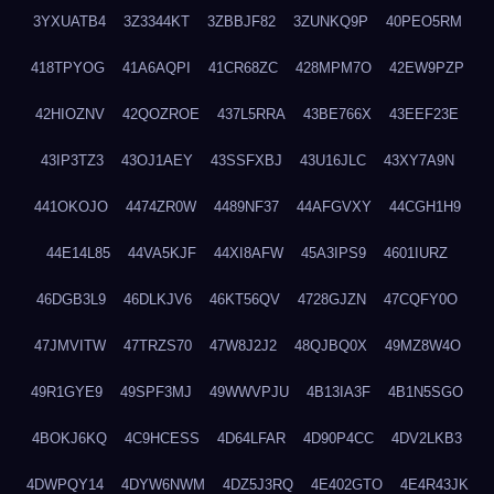
3YXUATB4
3Z3344KT
3ZBBJF82
3ZUNKQ9P
40PEO5RM
418TPYOG
41A6AQPI
41CR68ZC
428MPM7O
42EW9PZP
42HIOZNV
42QOZROE
437L5RRA
43BE766X
43EEF23E
43IP3TZ3
43OJ1AEY
43SSFXBJ
43U16JLC
43XY7A9N
441OKOJO
4474ZR0W
4489NF37
44AFGVXY
44CGH1H9
44E14L85
44VA5KJF
44XI8AFW
45A3IPS9
4601IURZ
46DGB3L9
46DLKJV6
46KT56QV
4728GJZN
47CQFY0O
47JMVITW
47TRZS70
47W8J2J2
48QJBQ0X
49MZ8W4O
49R1GYE9
49SPF3MJ
49WWVPJU
4B13IA3F
4B1N5SGO
4BOKJ6KQ
4C9HCESS
4D64LFAR
4D90P4CC
4DV2LKB3
4DWPQY14
4DYW6NWM
4DZ5J3RQ
4E402GTO
4E4R43JK