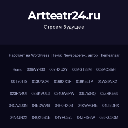
Artteatr24.ru
Строим будущее
Работает на WordPress
|
Тема: Newspaperex, автор
Themeansar
Home
006WY430
007HXU2Y
00MGT33M
00SAOS5H
00T70TIS
013UNCAI
0169XX1F
019K5LTP
01WS9NX2
023RN4UI
02SKVUL3
034UW6PW
03L7504Q
03ZRKE69
04CAZD3N
04EDWV8I
04H0HX0B
04KWVG4E
04LI8DHX
04N4JN2X
04QX9S1E
04YFC57J
04ZFIS6W
059KC9DM