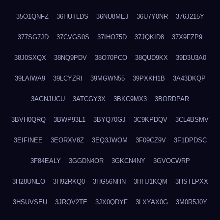
35O1QNFZ
36HUTLDS
36NU8MEJ
36U7Y0NR
376J215Y
377SG7JD
37CVGS0S
37IHO75D
37JQKID8
37X9FZP9
38J0SXQX
38NQ9PDV
38O70PCO
38QUD9KX
39D3U3A0
39LAIWA9
39LCYZRI
39MGWN55
39PXKH1B
3A43DKQP
3AGNJUCU
3ATCGY3X
3BKC9MX3
3BORDPAR
3BVH0QRQ
3BWP93L1
3BYQ70GJ
3C9KPDQV
3CL4BSMV
3EIFINEE
3EORXV8Z
3EQ3JWOM
3F09CZ9V
3F1DPDSC
3F84EALY
3GGDN4OR
3GKCN4NY
3GVOCWRP
3H28UNEO
3H92RKQ0
3HG56NHN
3HHJ1KQM
3HSTLPXX
3HSUVSEU
3JRQV2TE
3JX0QDYF
3LXYAX0G
3M0R5J0Y