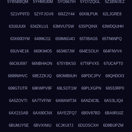
5YB5BBQM
5YHM530M
5YO667IH
5YO7ZQGL
5Z1BWJEZ
5Z1VP9TD
5ZYFJGV9
60IZ2Y44
60X8LPUK
62LJGRE8
6316UU0I
634ZKLU1
63MVU7SW
63SPQINX
63WDQUHH
63X60DYM
64996J11
659M6G4O
65TIBAG5
65TN6NPQ
65UV4E1K
660K94O5
663467JW
664ESOLH
664FNVV4
66C6U597
66NBHAON
675YBKS0
67T6PVX5
67UCAPT0
6899WHVC
68EZZKJQ
68OMB6UH
68PDCJPV
68QHDOI3
699GTUTR
69KWPV8F
69LSOT1W
69PLXGPN
69S53RP0
6A5ZOVTI
6A7TVFIW
6AMAWT34
6ANZ4C8L
6AS3LJQ4
6AX21SAB
6AX80CNX
6AYEZFQ7
6B0V87BD
6BA9R10Z
6BUMJY5E
6BVXINIU
6CJKUI7J
6D1OSCXH
6D8BUPZM