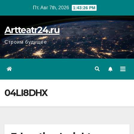
Перейти
Пт. Авг 7th, 2026
1:43:27 PM
к
содержанию
Artteatr24.ru
Строим будущее
04LI8DHX