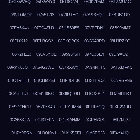
05G55WBQ
05IXW4Y0
05T6CZAL
069K7D5M
06FAMUAG
06VLOMOD
0755T7I3
077IRTEG
07ASX5QF
07BDB1DD
07FH6X4N
07TQ4ZU9
07UES9ES
07VPTDH1
08B99MM7
08DIX912
08EH3GS2
08EKQPQ9
08G6A3PD
08HJRZKG
08R2TE13
091V6YQE
0959345H
097C3BE4
09DI9AQ2
09RKK0JO
0A54G2WE
0A7RXWXI
0AG4NTTC
0AYXMFKC
0BO4RLHU
0BOHM258
0BPJ04DK
0BSHJVOT
0C9RGFN6
0CA5T1U9
0CMYI0KC
0D38QEGH
0DCJSPJ1
0DZMHHX1
0E9GCHCU
0EZ05K4R
0FFYUM84
0FLIL6GQ
0FXF2MUD
0G363XJW
0GI31E0A
0GJSAH4M
0GRH7XSL
0H17NT32
0H7Y9RRM
0H9OI0N1
0HYK5SEI
0IA5RSJ3
0IF4Y4UQ