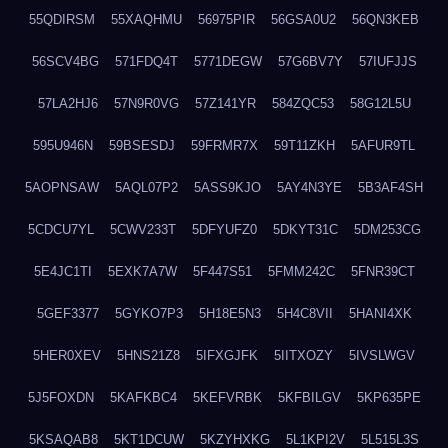
55QDIRSM
55XAQHMU
56975PIR
56GSA0U2
56QN3KEB
56SCV4BG
571FDQ4T
5771DEGW
57G6BV7Y
57IUFJJS
57LA2HJ6
57N9R0VG
57Z141YR
584ZQC53
58G12L5U
595U946N
59BSESDJ
59FRMR7X
59T11ZKH
5AFUR9TL
5AOPNSAW
5AQL07P2
5ASS9KJO
5AY4N3YE
5B3AF4SH
5CDCU7YL
5CWV233T
5DFYUFZ0
5DKYT31C
5DM253CG
5E4JC1TI
5EXK7A7W
5F447S51
5FMM242C
5FNR39CT
5GEF3377
5GYKO7P3
5H18E5N3
5H4C8VII
5HANI4XK
5HER0XEV
5HNS21Z8
5IFXGJFK
5IITXOZY
5IVSLWGV
5J5FOXDN
5KAFKBC4
5KEFVRBK
5KFBILGV
5KP635PE
5KSAQAB8
5KT1DCUW
5KZYHXKG
5L1KPI2V
5L515L3S