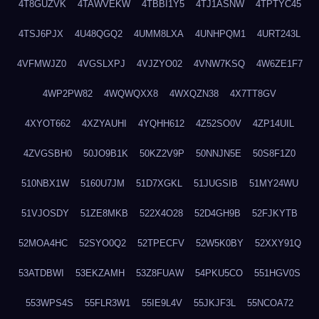
4T8GUZVK
4TAWVEKW
4TBBI1Y5
4TJ1ASNW
4TPTYC45
4TSJ6PJX
4U48QGQ2
4UMM8LXA
4UNHPQM1
4URT243L
4VFMWJZ0
4VGSLXPJ
4VJZYO02
4VNW7KSQ
4W6ZE1F7
4WP2PW82
4WQWQXX8
4WXQZN38
4X7TT8GV
4XYOT662
4XZYAUHI
4YQHH612
4Z52SO0V
4ZP14UIL
4ZVGSBH0
50JO9B1K
50KZ2V9P
50NNJN5E
50S8F1Z0
510NBX1W
5160U7JM
51D7XGKL
51JUGSIB
51MY24WU
51VJOSDY
51ZE8MKB
522X4O28
52D4GH9B
52FJKYTB
52MOA4HC
52SYO0Q2
52TPECFV
52W5K0BY
52XXY91Q
53ATDBWI
53EKZAMH
53Z8FUAW
54PKU5CO
551HGV0S
553WPS4S
55FLR3W1
55IE9L4V
55JKJF3L
55NCOA72