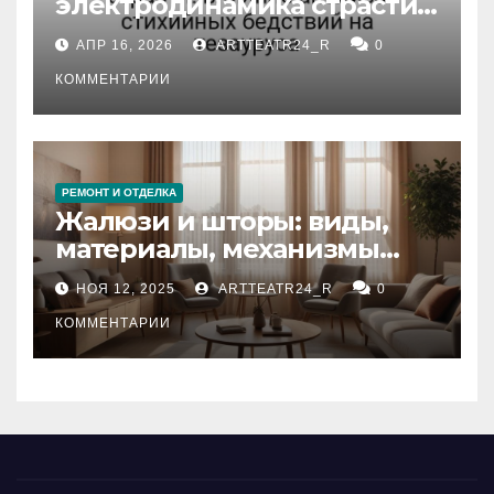
электродинамика страсти:
влияние анализа
АПР 16, 2026
ARTTEATR24_R
0
стихийных бедствий на
тезауруса
КОММЕНТАРИИ
РЕМОНТ И ОТДЕЛКА
Жалюзи и шторы: виды,
материалы, механизмы
управления и уход
НОЯ 12, 2025
ARTTEATR24_R
0
КОММЕНТАРИИ