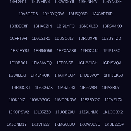
18FL2H11
18UVF9V8
19CWX8Y9
19S0NNZV
19SYNG2F
19V5GFDB
19YDYQRW
1AU5Q96D
1AXWRT6R
1B3DEC8P
1BHACZIN
1BI91YFQ
1BNJXLZ0
1BR5X4KO
1CFFT9FI
1D9U2JR1
1DBSQ817
1DRJ3XP8
1E2BYTZD
1E8JEY8J
1EN94O56
1EZXAZS6
1FH0C41J
1FIP186C
1FJ0BB6J
1FM8AVFQ
1FP03I5E
1GL2VJGH
1GRISVQA
1GWILLXI
1H4L4ROK
1HAKMC6P
1HDB3VUY
1HHJEK58
1HR93CXT
1I70CGZX
1IASZ8H3
1IF86W04
1IHA2RU7
1IOKJ9IZ
1IOWA7OG
1IWGPKRW
1JEZBYO7
1JFVZL7X
1JKQPSW2
1JL35ZZ0
1JUOBZ9U
1JZ9UNM8
1K1OOBX2
1KJONM1Y
1KJVH227
1KMG68BO
1KQW0D9E
1KUB22OP