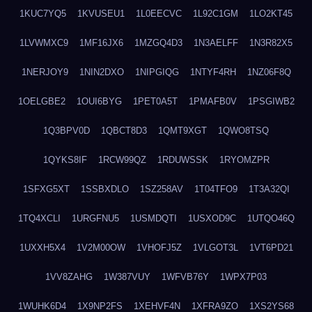
1KUC7YQ5
1KVUSEU1
1L0EECVC
1L92C1GM
1LO2KT45
1LVWMXC9
1MF16JX6
1MZGQ4D3
1N3AELFF
1N3R82X5
1NERJOY9
1NIN2DXO
1NIPGIQG
1NTYF4RH
1NZ06F8Q
1OELGBE2
1OUI6BYG
1PET0A5T
1PMAFB0V
1PSGIWB2
1Q3BPV0D
1QBCT8D3
1QMT9XGT
1QWO8TSQ
1QYKS8IF
1RCW99QZ
1RDUWSSK
1RYOMZPR
1SFXG5XT
1SSBXDLO
1SZ258AV
1T04TFO9
1T3A32QI
1TQ4XCLI
1URGFNU5
1USMDQTI
1USXOD9C
1UTQO46Q
1UXXH5X4
1V2M00OW
1VHOFJ5Z
1VLGOT3L
1VT6PD21
1VV8ZAHG
1W387VUY
1WFVB76Y
1WPX7P03
1WUHK6D4
1X9NP2FS
1XEHVF4N
1XFRA9ZO
1XS2YS68