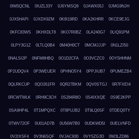
0IM5QCNL
0IUZL33Y
0J6YMSQ9
0JAWX05J
0JMG9NJH
0JX5HAPI
0JXDX9ZM
0K8I19RD
0KA2KHRR
0KCE9EJG
0KFC83WS
0KHXDLT8
0KO7R0BZ
0LA240G7
0LIQ91PM
0LPY3G1Z
0LTLQ0B4
0M40H0CT
0MCMJJJP
0N1LZI50
0NALSI2P
0NFM8HBQ
0O1D2CFA
0O3VCZC0
0OY5HHNM
0P2UDQV4
0P3WEUER
0PHNO5Y4
0PPJIUB7
0PUMEZB4
0QLRKCUP
0QO261FR
0QR27BKM
0QV0STGJ
0R7FXEI4
0RCWTWLK
0RH9C3CH
0S284R8O
0S4IXXQE
0S9E2KPP
0SA9HP4L
0T1MPQXC
0T8PUJB2
0T9LQ0SF
0TDEQ0TY
0TWV72OF
0U01AD7B
0U56W7B0
0UDKWD5I
0UELVNFD
0V2IXSF4
0V3N6SQF
0VJAC930
0VY5ZG3D
0W3LZD86