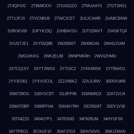
2T4QFIOC
2T8M8OOV
2TGAD2ZO
2TMUAAY5
2TOT3HO1
2TT1JPJ0
2TVCNBU8
2TWC2CET
2U1JCAWR
2UABCBNW
2UBGKVBI
2UFYK23Q
2UHBAVSU
2UT1DWVT
2VA5KTQ4
2VUSTJE1
2VY55Q8B
2W29565T
2W496244
2WADJS4M
2WGUIKKG
2WK2EL88
2WNPNKRH
2WV0ZHMD
2X7CQ1SY
2XYTJWGS
2Y7I1IC2
2YKK8NSK
2YT95AO1
2YV3O361
2YXVOCOL
2Z2JNBKZ
2ZAJL9NV
30D5VUM9
30W729OG
31BVSCBT
31L8FP95
31M0MR2X
32AT2VLN
32MATDBP
336RPFHA
33ANXYRH
33CR504T
33DY1V30
33T04ZZ0
3404O7P1
3478760D
34F92RUM
34HYUF3N
34Y7PBO1
357AGF1F
35AF37G3
35HVS0VG
35MJZMAN