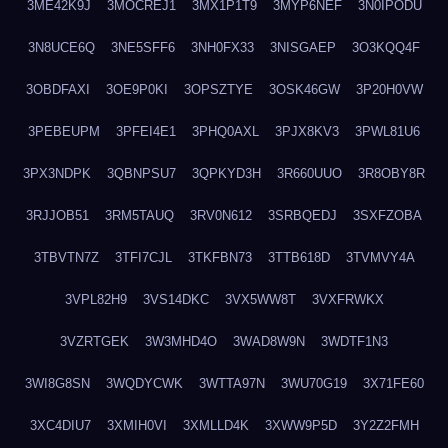
3ME42K9J
3MOCREJ1
3MX1P1T9
3MYP6NEF
3N0IPODU
3N8UCE6Q
3NE5SFF6
3NH0FX33
3NISGAEP
3O3KQQ4F
3OBDFAXI
3OE9P0KI
3OPSZTYE
3OSK46GW
3P20H0VW
3PEBEUPM
3PFEI4E1
3PHQ0AXL
3PJX8KV3
3PWL81U6
3PX3NDPK
3QBNPSU7
3QPKYD3H
3R660UUO
3R8OBY8R
3RJJOB51
3RM5TAUQ
3RV0N612
3SRBQEDJ
3SXFZOBA
3TBVTN7Z
3TFI7CJL
3TKFBN73
3TTB618D
3TVMVY4A
3VPL82H9
3VS14DKC
3VX5WW8T
3VXFRWKX
3VZRTGEK
3W3MHD4O
3WAD8W9N
3WDTF1N3
3WI8G8SN
3WQDYCWK
3WTTA97N
3WU70G19
3X71FE60
3XC4DIU7
3XMIH0VI
3XMLLD4K
3XWW9P5D
3Y2Z2FMH