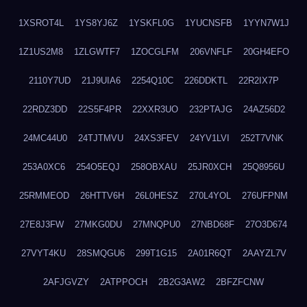
1XSROT4L
1YS8YJ6Z
1YSKFL0G
1YUCNSFB
1YYN7W1J
1Z1US2M8
1ZLGWTF7
1ZOCGLFM
206VNFLF
20GH4EFO
2110Y7UD
21J9UIA6
2254Q10C
226DDKTL
22R2IX7P
22RDZ3DD
22S5F4PR
22XXR3UO
232PTAJG
24AZ56D2
24MC44U0
24TJTMVU
24XS3FEV
24YV1LVI
252T7VNK
253A0XC6
254O5EQJ
258OBXAU
25JR0XCH
25Q8956U
25RMMEOD
26HTTV6H
26L0HESZ
270L4YOL
276UFPNM
27E8J3FW
27MKG0DU
27MNQPU0
27NBD68F
27O3D674
27VYT4KU
28SMQGU6
299T1G15
2A01R6QT
2AAYZL7V
2AFJGVZY
2ATPPOCH
2B2G3AW2
2BFZFCNW