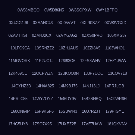
0W58MBQO
0W5D86N5
0W8SOPXW
0WY1BFPQ
0X4GG1J6
0XAANC43
0XI05VVT
0XLR0SZZ
0XW3VGXD
0ZAVTHSI
0ZM4J2CX
0ZVYGAG2
0ZXS0PVO
105XMS37
10LFO9CA
10SRNZZ2
10ZH1AUS
10ZZI8A5
1103WHO1
11MGVORK
11P2UCTJ
126I93O6
12FS3WHV
12HZ1JWW
12K469CE
12QCPWZN
12UKQO0N
133P7UOC
13COV7L8
14GYHZ3D
14H4A825
14M9BJ75
14NJ13LJ
14PRJLGB
14PRLC85
14WY7OYZ
1546DY9V
15B2SHBQ
15C9WR6H
160ON64P
16P9KSF6
16SBWI43
16U7RZJT
179PIGYE
17HG5UY8
17SO7X9S
17UXEZ2B
17VE7UAW
181QKVNV