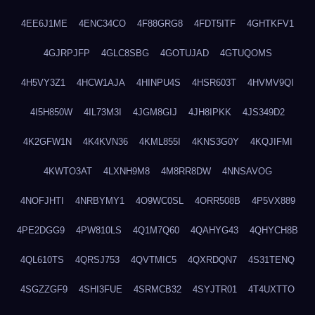
4EE6J1ME
4ENC34CO
4F88GRG8
4FDT5ITF
4GHTKFV1
4GJRPJFP
4GLC8SBG
4GOTUJAD
4GTUQOMS
4H5VY3Z1
4HCW1AJA
4HINPU4S
4HSR603T
4HVMV9QI
4I5H850W
4IL73M3I
4JGM8GIJ
4JH8IPKK
4JS349D2
4K2GFW1N
4K4KVN36
4KML855I
4KNS3G0Y
4KQJIFMI
4KWTO3AT
4LXNH9M8
4M8RR8DW
4NNSAVOG
4NOFJHTI
4NRBYMY1
4O9WC0SL
4ORR508B
4P5VX889
4PE2DGG9
4PW810LS
4Q1M7Q60
4QAHYG43
4QHYCH8B
4QL610TS
4QRSJ753
4QVTMIC5
4QXRDQN7
4S31TENQ
4SGZZGF9
4SHI3FUE
4SRMCB32
4SYJTR01
4T4UXTTO