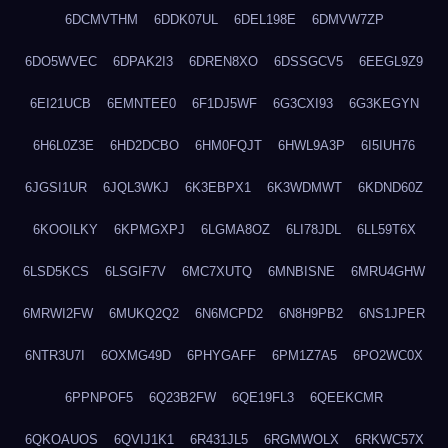
6DCMVTHM
6DDK07UL
6DEL198E
6DMVW7ZP
6DO5WVEC
6DPAK2I3
6DREN8XO
6DSSGCV5
6EEGL9Z9
6EI21UCB
6EMNTEE0
6F1DJ5WF
6G3CXI93
6G3KEGYN
6H6L0Z3E
6HD2DCBO
6HM0FQJT
6HWL9A3P
6I5IUH76
6JGSI1UR
6JQL3WKJ
6K3EBPX1
6K3WDMWT
6KDND60Z
6KOOILKY
6KPMGXPJ
6LGMA8OZ
6LI78JDL
6LL59T6X
6LSD5KCS
6LSGIF7V
6MC7XUTQ
6MNBISNE
6MRU4GHW
6MRWI2FW
6MUKQ2Q2
6N6MCPD2
6N8H9PB2
6NS1JPER
6NTR3U7I
6OXMG49D
6PHYGAFF
6PM1Z7A5
6PO2WC0X
6PPNPOF5
6Q23B2FW
6QE19FL3
6QEEKCMR
6QKOAUOS
6QVIJ1K1
6R431JL5
6RGMWOLX
6RKWC57X