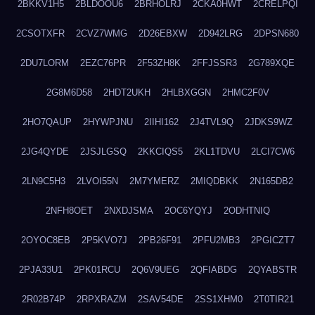
2BKKV1H5
2BLDOOU6
2BRHOLRJ
2CKA0HWT
2CRELPQI
2CSOTXFR
2CVZ7WMG
2D26EBXW
2D942LRG
2DPSN680
2DU7LORM
2EZC76PR
2F53ZH8K
2FFJSSR3
2G789XQE
2G8M6D58
2HDT2UKH
2HLBXGGN
2HMC2F0V
2HO7QAUP
2HYWPJNU
2IIHI162
2J4TVL9Q
2JDKS9WZ
2JG4QYDE
2JSJLGSQ
2KKCIQS5
2KL1TDVU
2LCI7CW6
2LN9C5H3
2LVOI55N
2M7YMERZ
2MIQDBKK
2N165DB2
2NFH8OET
2NXDJSMA
2OC6YQYJ
2ODHTNIQ
2OYOC8EB
2P5KVO7J
2PB26F91
2PFU2MB3
2PGICZT7
2PJA33U1
2PK01RCU
2Q6V9UEG
2QFIABDG
2QYABSTR
2R02B74P
2RPXRAZM
2SAV54DE
2SS1XHM0
2T0TIR21