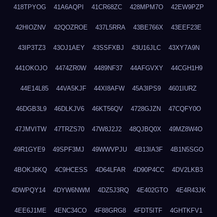
418TPYOG
41A6AQPI
41CR68ZC
428MPM7O
42EW9PZP
42HIOZNV
42QOZROE
437L5RRA
43BE766X
43EEF23E
43IP3TZ3
43OJ1AEY
43SSFXBJ
43U16JLC
43XY7A9N
441OKOJO
4474ZR0W
4489NF37
44AFGVXY
44CGH1H9
44E14L85
44VA5KJF
44XI8AFW
45A3IPS9
4601IURZ
46DGB3L9
46DLKJV6
46KT56QV
4728GJZN
47CQFY0O
47JMVITW
47TRZS70
47W8J2J2
48QJBQ0X
49MZ8W4O
49R1GYE9
49SPF3MJ
49WWVPJU
4B13IA3F
4B1N5SGO
4BOKJ6KQ
4C9HCESS
4D64LFAR
4D90P4CC
4DV2LKB3
4DWPQY14
4DYW6NWM
4DZ5J3RQ
4E402GTO
4E4R43JK
4EE6J1ME
4ENC34CO
4F88GRG8
4FDT5ITF
4GHTKFV1