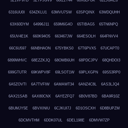
5Z1VP9TD
5ZYFJGV9
60IZ2Y44
60X8LPUK
62LJGRE8
6316UU0I
634ZKLU1
63MVU7SW
63SPQINX
63WDQUHH
63X60DYM
64996J11
659M6G4O
65TIBAG5
65TN6NPQ
65UV4E1K
660K94O5
663467JW
664ESOLH
664FNVV4
66C6U597
66NBHAON
675YBKS0
67T6PVX5
67UCAPT0
6899WHVC
68EZZKJQ
68OMB6UH
68PDCJPV
68QHDOI3
699GTUTR
69KWPV8F
69LSOT1W
69PLXGPN
69S53RP0
6A5ZOVTI
6A7TVFIW
6AMAWT34
6ANZ4C8L
6AS3LJQ4
6AX21SAB
6AX80CNX
6AYEZFQ7
6B0V87BD
6BA9R10Z
6BUMJY5E
6BVXINIU
6CJKUI7J
6D1OSCXH
6D8BUPZM
6DCMVTHM
6DDK07UL
6DEL198E
6DMVW7ZP