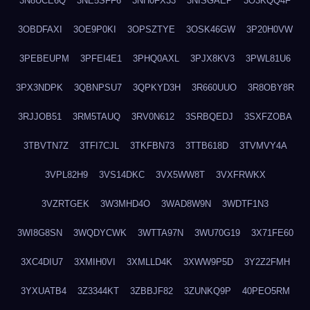
3N8UCE6Q
3NE5SFF6
3NH0FX33
3NISGAEP
3O3KQQ4F
3OBDFAXI
3OE9P0KI
3OPSZTYE
3OSK46GW
3P20H0VW
3PEBEUPM
3PFEI4E1
3PHQ0AXL
3PJX8KV3
3PWL81U6
3PX3NDPK
3QBNPSU7
3QPKYD3H
3R660UUO
3R8OBY8R
3RJJOB51
3RM5TAUQ
3RV0N612
3SRBQEDJ
3SXFZOBA
3TBVTN7Z
3TFI7CJL
3TKFBN73
3TTB618D
3TVMVY4A
3VPL82H9
3VS14DKC
3VX5WW8T
3VXFRWKX
3VZRTGEK
3W3MHD4O
3WAD8W9N
3WDTF1N3
3WI8G8SN
3WQDYCWK
3WTTA97N
3WU70G19
3X71FE60
3XC4DIU7
3XMIH0VI
3XMLLD4K
3XWW9P5D
3Y2Z2FMH
3YXUATB4
3Z3344KT
3ZBBJF82
3ZUNKQ9P
40PEO5RM