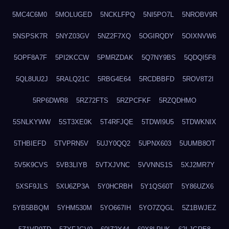
5MC4C6M0
5MOLUGED
5NCKLFPQ
5NI5PO7L
5NROBV9R
5NSPSK7R
5NYZ03GV
5NZ2F7XQ
5OGIRQDY
5OIXNVW6
5OPF8A7F
5PI2KCCW
5PMRZDAK
5Q7NY9BS
5QDQI5F8
5QL8UU2J
5RALQ21C
5RBG4E64
5RCDBBFD
5ROV8T2I
5RP6DWR8
5RZ72FTS
5RZPCFKF
5RZQDHMO
5SNLKYWW
5ST3XE0K
5T4RFJQE
5TDWI9U5
5TDWKNIX
5THBIEFD
5TVPRN5V
5UJY0QQ2
5UPNX603
5UUMB8OT
5V5K9CVS
5VB3LIYB
5VTXJVNC
5VVNNS1S
5XJ2MR7Y
5XSF9JLS
5XU6ZP3A
5Y0HCRBH
5Y1QS60T
5Y86UZX6
5YB5BBQM
5YHM530M
5YO667IH
5YO7ZQGL
5Z1BWJEZ