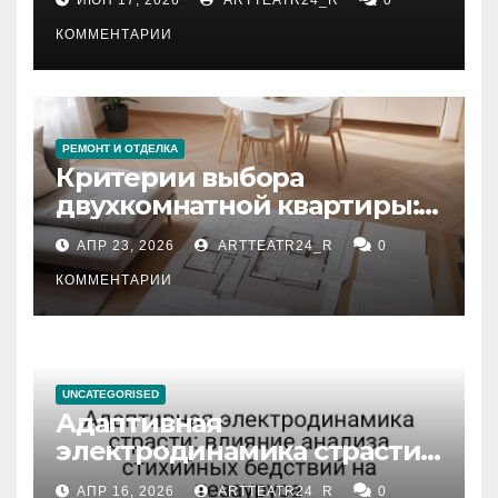
КОММЕНТАРИИ
РЕМОНТ И ОТДЕЛКА
Критерии выбора
двухкомнатной квартиры:
планировка, площадь,
АПР 23, 2026
ARTTEATR24_R
0
состояние и документация
КОММЕНТАРИИ
UNCATEGORISED
Адаптивная
электродинамика страсти:
влияние анализа
АПР 16, 2026
ARTTEATR24_R
0