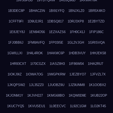
19V5GFDB
19YDYQRW
1AU5Q96D
1AXWRT6R
1B3DEC8P
1BHACZIN
1BI91YFQ
1BNJXLZ0
1BR5X4KO
1CFFT9FI
1D9U2JR1
1DBSQ817
1DRJ3XP8
1E2BYTZD
1E8JEY8J
1EN94O56
1EZXAZS6
1FH0C41J
1FIP186C
1FJ0BB6J
1FM8AVFQ
1FP03I5E
1GL2VJGH
1GRISVQA
1GWILLXI
1H4L4ROK
1HAKMC6P
1HDB3VUY
1HHJEK58
1HR93CXT
1I70CGZX
1IASZ8H3
1IF86W04
1IHA2RU7
1IOKJ9IZ
1IOWA7OG
1IWGPKRW
1JEZBYO7
1JFVZL7X
1JKQPSW2
1JL35ZZ0
1JUOBZ9U
1JZ9UNM8
1K1OOBX2
1KJONM1Y
1KJVH227
1KMG68BO
1KQW0D9E
1KUB22OP
1KUC7YQ5
1KVUSEU1
1L0EECVC
1L92C1GM
1LO2KT45