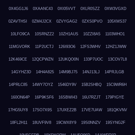
0X4GG1J6
0XAANC43
0XI05VVT
0XLR0SZZ
0XW3VGXD
0ZAVTHSI
0ZM4J2CX
0ZVYGAG2
0ZXS0PVO
105XMS37
10LFO9CA
10SRNZZ2
10ZH1AUS
10ZZI8A5
1103WHO1
11MGVORK
11P2UCTJ
126I93O6
12FS3WHV
12HZ1JWW
12K469CE
12QCPWZN
12UKQO0N
133P7UOC
13COV7L8
14GYHZ3D
14H4A825
14M9BJ75
14NJ13LJ
14PRJLGB
14PRLC85
14WY7OYZ
1546DY9V
15B2SHBQ
15C9WR6H
160ON64P
16P9KSF6
16SBWI43
16U7RZJT
179PIGYE
17HG5UY8
17SO7X9S
17UXEZ2B
17VE7UAW
181QKVNV
18FL2H11
18UVF9V8
19CWX8Y9
19S0NNZV
19SYNG2F