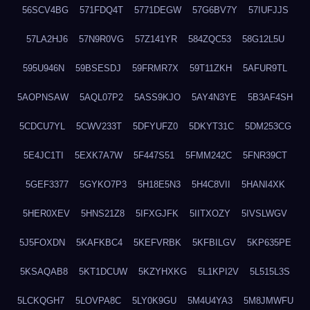
56SCV4BG
571FDQ4T
5771DEGW
57G6BV7Y
57IUFJJS
57LA2HJ6
57N9R0VG
57Z141YR
584ZQC53
58G12L5U
595U946N
59BSESDJ
59FRMR7X
59T11ZKH
5AFUR9TL
5AOPNSAW
5AQL07P2
5ASS9KJO
5AY4N3YE
5B3AF4SH
5CDCU7YL
5CWV233T
5DFYUFZ0
5DKYT31C
5DM253CG
5E4JC1TI
5EXK7A7W
5F447S51
5FMM242C
5FNR39CT
5GEF3377
5GYKO7P3
5H18E5N3
5H4C8VII
5HANI4XK
5HER0XEV
5HNS21Z8
5IFXGJFK
5IITXOZY
5IVSLWGV
5J5FOXDN
5KAFKBC4
5KEFVRBK
5KFBILGV
5KP635PE
5KSAQAB8
5KT1DCUW
5KZYHXKG
5L1KPI2V
5L515L3S
5LCKQGH7
5LOVPA8C
5LY0K9GU
5M4U4YA3
5M8JMWFU