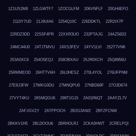
1Z1US2M8
1ZLGWTF7
1ZOCGLFM
206VNFLF
20GH4EFO
2110Y7UD
21J9UIA6
2254Q10C
226DDKTL
22R2IX7P
22RDZ3DD
22S5F4PR
22XXR3UO
232PTAJG
24AZ56D2
24MC44U0
24TJTMVU
24XS3FEV
24YV1LVI
252T7VNK
253A0XC6
254O5EQJ
258OBXAU
25JR0XCH
25Q8956U
25RMMEOD
26HTTV6H
26L0HESZ
270L4YOL
276UFPNM
27E8J3FW
27MKG0DU
27MNQPU0
27NBD68F
27O3D674
27VYT4KU
28SMQGU6
299T1G15
2A01R6QT
2AAYZL7V
2AFJGVZY
2ATPPOCH
2B2G3AW2
2BFZFCNW
2BKKV1H5
2BLDOOU6
2BRHOLRJ
2CKA0HWT
2CRELPQI