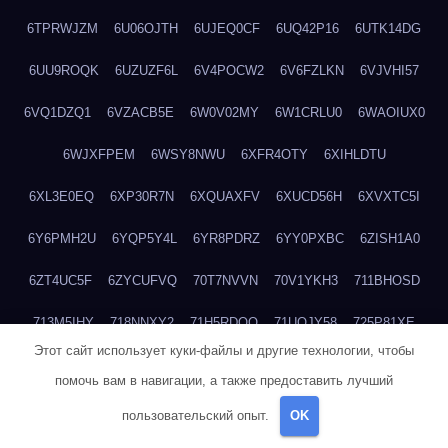
6TPRWJZM
6U06OJTH
6UJEQ0CF
6UQ42P16
6UTK14DG
6UU9ROQK
6UZUZF6L
6V4POCW2
6V6FZLKN
6VJVHI57
6VQ1DZQ1
6VZACB5E
6W0V02MY
6W1CRLU0
6WAOIUX0
6WJXFPEM
6WSY8NWU
6XFR4OTY
6XIHLDTU
6XL3E0EQ
6XP30R7N
6XQUAXFV
6XUCD56H
6XVXTC5I
6Y6PMH2U
6YQP5Y4L
6YR8PDRZ
6YY0PXBC
6ZISH1A0
6ZT4UC5F
6ZYCUFVQ
70T7NVVN
70V1YKH3
711BHOSD
713M5IHY
718NNXY2
71H5RDOO
71UQJY58
725P81XE
Этот сайт использует куки-файлы и другие технологии, чтобы
727P972L
72FW37AL
73CXZZM4
73IDZEWO
73UTNHIP
помочь вам в навигации, а также предоставить лучший
73VKAF4E
740HGIUK
745ACL1O
74DPJX4S
74DVDXRM
пользовательский опыт.
OK