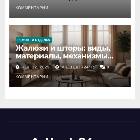
стихийных бедствий на
тезауруса
КОММЕНТАРИИ
РЕМОНТ И ОТДЕЛКА
Жалюзи и шторы: виды,
материалы, механизмы
управления и уход
НОЯ 12, 2025
ARTTEATR24_R
0
КОММЕНТАРИИ