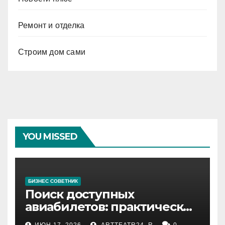
Ремонт и отделка
Строим дом сами
YOU MISSED
БИЗНЕС СОВЕТНИК
Поиск доступных
авиабилетов: практические
рекомендации
ИЮН 17, 2026
ARTTEATR24_R
0