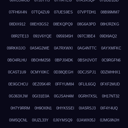
06VLOMOD
0755T7I3
077IRTEG
07ASX5QF
07BDB1DD
07FH6X4N
07TQ4ZU9
07UES9ES
07VPTDH1
08B99MM7
08DIX912
08EH3GS2
08EKQPQ9
08G6A3PD
08HJRZKG
08R2TE13
091V6YQE
0959345H
097C3BE4
09DI9AQ2
09RKK0JO
0A54G2WE
0A7RXWXI
0AG4NTTC
0AYXMFKC
0BO4RLHU
0BOHM258
0BPJ04DK
0BSHJVOT
0C9RGFN6
0CA5T1U9
0CMYI0KC
0D38QEGH
0DCJSPJ1
0DZMHHX1
0E9GCHCU
0EZ05K4R
0FFYUM84
0FLIL6GQ
0FXF2MUD
0G363XJW
0GI31E0A
0GJSAH4M
0GRH7XSL
0H17NT32
0H7Y9RRM
0H9OI0N1
0HYK5SEI
0IA5RSJ3
0IF4Y4UQ
0IM5QCNL
0IUZL33Y
0J6YMSQ9
0JAWX05J
0JMG9NJH