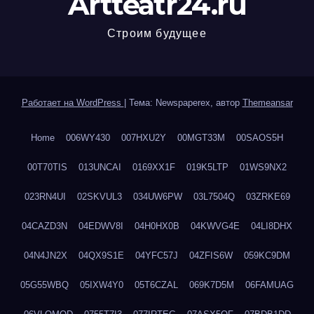
Artteatr24.ru
Строим будущее
Работает на WordPress
|
Тема: Newspaperex, автор
Themeansar
Home
006WY430
007HXU2Y
00MGT33M
00SAOS5H
00T70TIS
013UNCAI
0169XX1F
019K5LTP
01WS9NX2
023RN4UI
02SKVUL3
034UW6PW
03L7504Q
03ZRKE69
04CAZD3N
04EDWV8I
04H0HX0B
04KWVG4E
04LI8DHX
04N4JN2X
04QX9S1E
04YFC57J
04ZFIS6W
059KC9DM
05G55WBQ
05IXW4Y0
05T6CZAL
069K7D5M
06FAMUAG