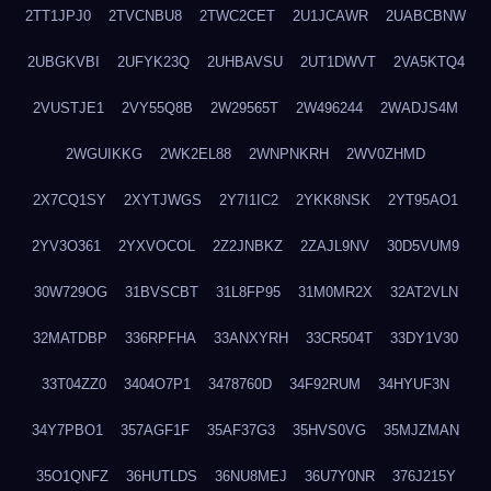
2TT1JPJ0
2TVCNBU8
2TWC2CET
2U1JCAWR
2UABCBNW
2UBGKVBI
2UFYK23Q
2UHBAVSU
2UT1DWVT
2VA5KTQ4
2VUSTJE1
2VY55Q8B
2W29565T
2W496244
2WADJS4M
2WGUIKKG
2WK2EL88
2WNPNKRH
2WV0ZHMD
2X7CQ1SY
2XYTJWGS
2Y7I1IC2
2YKK8NSK
2YT95AO1
2YV3O361
2YXVOCOL
2Z2JNBKZ
2ZAJL9NV
30D5VUM9
30W729OG
31BVSCBT
31L8FP95
31M0MR2X
32AT2VLN
32MATDBP
336RPFHA
33ANXYRH
33CR504T
33DY1V30
33T04ZZ0
3404O7P1
3478760D
34F92RUM
34HYUF3N
34Y7PBO1
357AGF1F
35AF37G3
35HVS0VG
35MJZMAN
35O1QNFZ
36HUTLDS
36NU8MEJ
36U7Y0NR
376J215Y