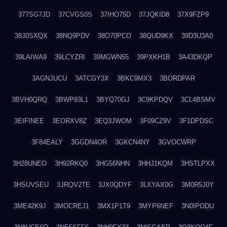
377SG7JD
37CVGS0S
37IHO75D
37JQKID8
37X9FZP9
38J0SXQX
38NQ9PDV
38O70PCO
38QUD9KX
39D3U3A0
39LAIWA9
39LCYZRI
39MGWN55
39PXKH1B
3A43DKQP
3AGNJUCU
3ATCGY3X
3BKC9MX3
3BORDPAR
3BVH0QRQ
3BWP93L1
3BYQ70GJ
3C9KPDQV
3CL4BSMV
3EIFINEE
3EORXV8Z
3EQ3JWOM
3F09CZ9V
3F1DPDSC
3F84EALY
3GGDN4OR
3GKCN4NY
3GVOCWRP
3H28UNEO
3H92RKQ0
3HG56NHN
3HHJ1KQM
3HSTLPXX
3HSUVSEU
3JRQV2TE
3JX0QDYF
3LXYAX0G
3M0R5J0Y
3ME42K9J
3MOCREJ1
3MX1P1T9
3MYP6NEF
3N0IPODU