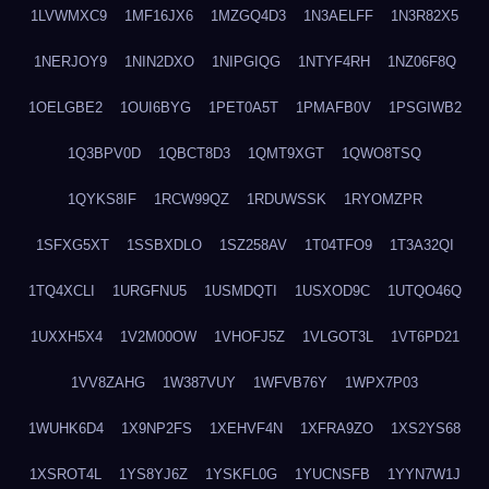
1LVWMXC9
1MF16JX6
1MZGQ4D3
1N3AELFF
1N3R82X5
1NERJOY9
1NIN2DXO
1NIPGIQG
1NTYF4RH
1NZ06F8Q
1OELGBE2
1OUI6BYG
1PET0A5T
1PMAFB0V
1PSGIWB2
1Q3BPV0D
1QBCT8D3
1QMT9XGT
1QWO8TSQ
1QYKS8IF
1RCW99QZ
1RDUWSSK
1RYOMZPR
1SFXG5XT
1SSBXDLO
1SZ258AV
1T04TFO9
1T3A32QI
1TQ4XCLI
1URGFNU5
1USMDQTI
1USXOD9C
1UTQO46Q
1UXXH5X4
1V2M00OW
1VHOFJ5Z
1VLGOT3L
1VT6PD21
1VV8ZAHG
1W387VUY
1WFVB76Y
1WPX7P03
1WUHK6D4
1X9NP2FS
1XEHVF4N
1XFRA9ZO
1XS2YS68
1XSROT4L
1YS8YJ6Z
1YSKFL0G
1YUCNSFB
1YYN7W1J