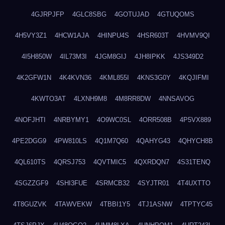
4GJRPJFP
4GLC8SBG
4GOTUJAD
4GTUQOMS
4H5VY3Z1
4HCW1AJA
4HINPU4S
4HSR603T
4HVMV9QI
4I5H850W
4IL73M3I
4JGM8GIJ
4JH8IPKK
4JS349D2
4K2GFW1N
4K4KVN36
4KML855I
4KNS3G0Y
4KQJIFMI
4KWTO3AT
4LXNH9M8
4M8RR8DW
4NNSAVOG
4NOFJHTI
4NRBYMY1
4O9WC0SL
4ORR508B
4P5VX889
4PE2DGG9
4PW810LS
4Q1M7Q60
4QAHYG43
4QHYCH8B
4QL610TS
4QRSJ753
4QVTMIC5
4QXRDQN7
4S31TENQ
4SGZZGF9
4SHI3FUE
4SRMCB32
4SYJTR01
4T4UXTTO
4T8GUZVK
4TAWVEKW
4TBBI1Y5
4TJ1ASNW
4TPTYC45