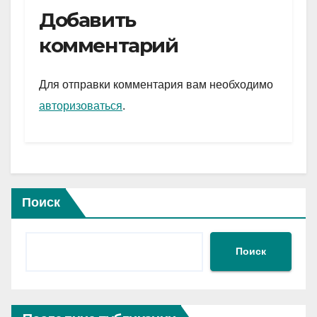
e
er
at
ail
р
Добавить
gr
s
а
комментарий
a
A
в
m
p
и
Для отправки комментария вам необходимо
p
ть
авторизоваться
.
Поиск
Поиск