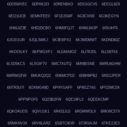
6DO5WVEC
6DPAK2I3
6DREN8XO
6DSSGCV5
6EEGL9Z9
6EI21UCB
6EMNTEE0
6F1DJ5WF
6G3CXI93
6G3KEGYN
6H6L0Z3E
6HD2DCBO
6HM0FQJT
6HWL9A3P
6I5IUH76
6JGSI1UR
6JQL3WKJ
6K3EBPX1
6K3WDMWT
6KDND60Z
6KOOILKY
6KPMGXPJ
6LGMA8OZ
6LI78JDL
6LL59T6X
6LSD5KCS
6LSGIF7V
6MC7XUTQ
6MNBISNE
6MRU4GHW
6MRWI2FW
6MUKQ2Q2
6N6MCPD2
6N8H9PB2
6NS1JPER
6NTR3U7I
6OXMG49D
6PHYGAFF
6PM1Z7A5
6PO2WC0X
6PPNPOF5
6Q23B2FW
6QE19FL3
6QEEKCMR
6QKOAUOS
6QVIJ1K1
6R431JL5
6RGMWOLX
6RKWC57X
6RMKNV3X
6RV8LARZ
6SBTC8OR
6T3R3AJM
6TKE2JE3