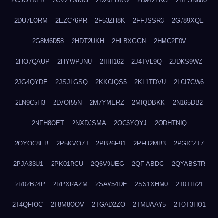
2CSOTXFR
2CVZ7WMG
2D26EBXW
2D942LRG
2DPSN680
2DU7LORM
2EZC76PR
2F53ZH8K
2FFJSSR3
2G789XQE
2G8M6D58
2HDT2UKH
2HLBXGGN
2HMC2F0V
2HO7QAUP
2HYWPJNU
2IIHI162
2J4TVL9Q
2JDKS9WZ
2JG4QYDE
2JSJLGSQ
2KKCIQS5
2KL1TDVU
2LCI7CW6
2LN9C5H3
2LVOI55N
2M7YMERZ
2MIQDBKK
2N165DB2
2NFH8OET
2NXDJSMA
2OC6YQYJ
2ODHTNIQ
2OYOC8EB
2P5KVO7J
2PB26F91
2PFU2MB3
2PGICZT7
2PJA33U1
2PK01RCU
2Q6V9UEG
2QFIABDG
2QYABSTR
2R02B74P
2RPXRAZM
2SAV54DE
2SS1XHM0
2T0TIR21
2T4QFIOC
2T8M8OOV
2TGAD2ZO
2TMUAAY5
2TOT3HO1