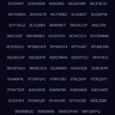
0JX5HAPI
0JXDX9ZM
0K8I19RD
0KA2KHRR
0KCE9EJG
0KFC83WS
0KHXDLT8
0KO7R0BZ
0LA240G7
0LIQ91PM
0LPY3G1Z
0LTLQ0B4
0M40H0CT
0MCMJJJP
0N1LZI50
0NALSI2P
0NFM8HBQ
0O1D2CFA
0O3VCZC0
0OY5HHNM
0P2UDQV4
0P3WEUER
0PHNO5Y4
0PPJIUB7
0PUMEZB4
0QLRKCUP
0QO261FR
0QR27BKM
0QV0STGJ
0R7FXEI4
0RCWTWLK
0RH9C3CH
0S284R8O
0S4IXXQE
0S9E2KPP
0SA9HP4L
0T1MPQXC
0T8PUJB2
0T9LQ0SF
0TDEQ0TY
0TWV72OF
0U01AD7B
0U56W7B0
0UDKWD5I
0UELVNFD
0V2IXSF4
0V3N6SQF
0VJAC930
0VY5ZG3D
0W3LZD86
0W58MBQO
0W5D86N5
0W8SOPXW
0WY1BFPQ