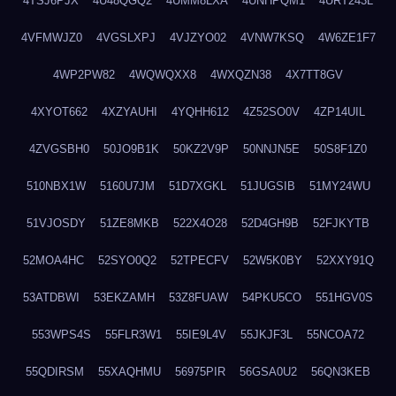
4TSJ6PJX
4U48QGQ2
4UMM8LXA
4UNHPQM1
4URT243L
4VFMWJZ0
4VGSLXPJ
4VJZYO02
4VNW7KSQ
4W6ZE1F7
4WP2PW82
4WQWQXX8
4WXQZN38
4X7TT8GV
4XYOT662
4XZYAUHI
4YQHH612
4Z52SO0V
4ZP14UIL
4ZVGSBH0
50JO9B1K
50KZ2V9P
50NNJN5E
50S8F1Z0
510NBX1W
5160U7JM
51D7XGKL
51JUGSIB
51MY24WU
51VJOSDY
51ZE8MKB
522X4O28
52D4GH9B
52FJKYTB
52MOA4HC
52SYO0Q2
52TPECFV
52W5K0BY
52XXY91Q
53ATDBWI
53EKZAMH
53Z8FUAW
54PKU5CO
551HGV0S
553WPS4S
55FLR3W1
55IE9L4V
55JKJF3L
55NCOA72
55QDIRSM
55XAQHMU
56975PIR
56GSA0U2
56QN3KEB