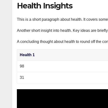
р
Health Insights
p
а
p
в
This is a short paragraph about health. It covers some 
и
Another short insight into health. Key ideas are briefl
т
ь
A concluding thought about health to round off the con
Health 1
98
31