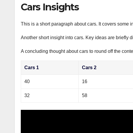
р
Cars Insights
p
а
p
в
This is a short paragraph about cars. It covers some in
и
Another short insight into cars. Key ideas are briefly 
т
ь
A concluding thought about cars to round off the conte
Cars 1
Cars 2
40
16
32
58