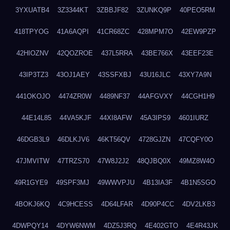
3YXUATB4
3Z3344KT
3ZBBJF82
3ZUNKQ9P
40PEO5RM
418TPYOG
41A6AQPI
41CR68ZC
428MPM7O
42EW9PZP
42HIOZNV
42QOZROE
437L5RRA
43BE766X
43EEF23E
43IP3TZ3
43OJ1AEY
43SSFXBJ
43U16JLC
43XY7A9N
441OKOJO
4474ZR0W
4489NF37
44AFGVXY
44CGH1H9
44E14L85
44VA5KJF
44XI8AFW
45A3IPS9
4601IURZ
46DGB3L9
46DLKJV6
46KT56QV
4728GJZN
47CQFY0O
47JMVITW
47TRZS70
47W8J2J2
48QJBQ0X
49MZ8W4O
49R1GYE9
49SPF3MJ
49WWVPJU
4B13IA3F
4B1N5SGO
4BOKJ6KQ
4C9HCESS
4D64LFAR
4D90P4CC
4DV2LKB3
4DWPQY14
4DYW6NWM
4DZ5J3RQ
4E402GTO
4E4R43JK