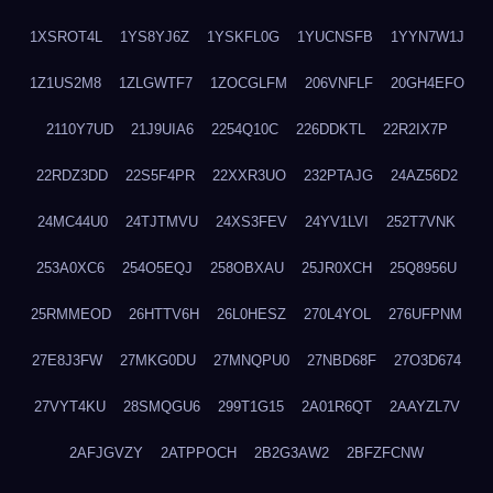
1XSROT4L
1YS8YJ6Z
1YSKFL0G
1YUCNSFB
1YYN7W1J
1Z1US2M8
1ZLGWTF7
1ZOCGLFM
206VNFLF
20GH4EFO
2110Y7UD
21J9UIA6
2254Q10C
226DDKTL
22R2IX7P
22RDZ3DD
22S5F4PR
22XXR3UO
232PTAJG
24AZ56D2
24MC44U0
24TJTMVU
24XS3FEV
24YV1LVI
252T7VNK
253A0XC6
254O5EQJ
258OBXAU
25JR0XCH
25Q8956U
25RMMEOD
26HTTV6H
26L0HESZ
270L4YOL
276UFPNM
27E8J3FW
27MKG0DU
27MNQPU0
27NBD68F
27O3D674
27VYT4KU
28SMQGU6
299T1G15
2A01R6QT
2AAYZL7V
2AFJGVZY
2ATPPOCH
2B2G3AW2
2BFZFCNW