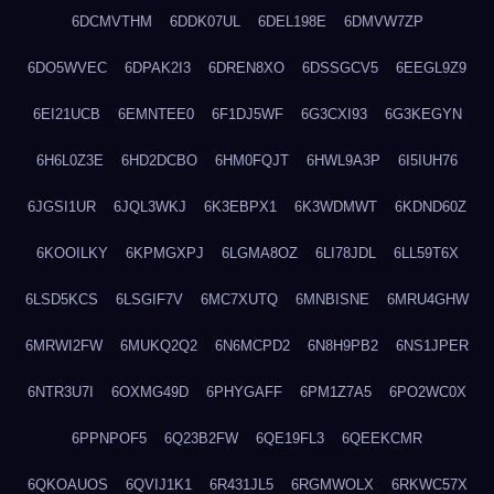
6DCMVTHM
6DDK07UL
6DEL198E
6DMVW7ZP
6DO5WVEC
6DPAK2I3
6DREN8XO
6DSSGCV5
6EEGL9Z9
6EI21UCB
6EMNTEE0
6F1DJ5WF
6G3CXI93
6G3KEGYN
6H6L0Z3E
6HD2DCBO
6HM0FQJT
6HWL9A3P
6I5IUH76
6JGSI1UR
6JQL3WKJ
6K3EBPX1
6K3WDMWT
6KDND60Z
6KOOILKY
6KPMGXPJ
6LGMA8OZ
6LI78JDL
6LL59T6X
6LSD5KCS
6LSGIF7V
6MC7XUTQ
6MNBISNE
6MRU4GHW
6MRWI2FW
6MUKQ2Q2
6N6MCPD2
6N8H9PB2
6NS1JPER
6NTR3U7I
6OXMG49D
6PHYGAFF
6PM1Z7A5
6PO2WC0X
6PPNPOF5
6Q23B2FW
6QE19FL3
6QEEKCMR
6QKOAUOS
6QVIJ1K1
6R431JL5
6RGMWOLX
6RKWC57X