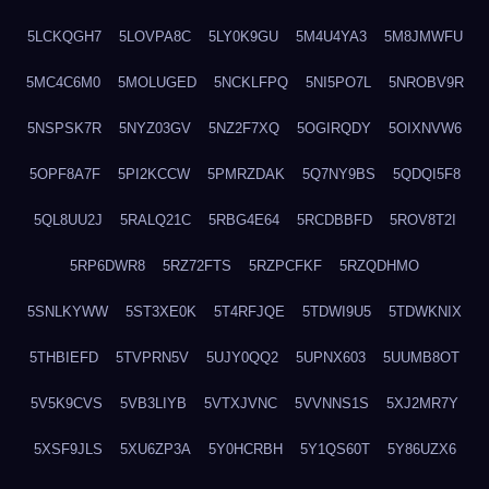
5LCKQGH7
5LOVPA8C
5LY0K9GU
5M4U4YA3
5M8JMWFU
5MC4C6M0
5MOLUGED
5NCKLFPQ
5NI5PO7L
5NROBV9R
5NSPSK7R
5NYZ03GV
5NZ2F7XQ
5OGIRQDY
5OIXNVW6
5OPF8A7F
5PI2KCCW
5PMRZDAK
5Q7NY9BS
5QDQI5F8
5QL8UU2J
5RALQ21C
5RBG4E64
5RCDBBFD
5ROV8T2I
5RP6DWR8
5RZ72FTS
5RZPCFKF
5RZQDHMO
5SNLKYWW
5ST3XE0K
5T4RFJQE
5TDWI9U5
5TDWKNIX
5THBIEFD
5TVPRN5V
5UJY0QQ2
5UPNX603
5UUMB8OT
5V5K9CVS
5VB3LIYB
5VTXJVNC
5VVNNS1S
5XJ2MR7Y
5XSF9JLS
5XU6ZP3A
5Y0HCRBH
5Y1QS60T
5Y86UZX6