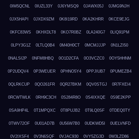
0IM5QCNL
0IUZL33Y
0J6YMSQ9
0JAWX05J
0JMG9NJH
0JX5HAPI
0JXDX9ZM
0K8I19RD
0KA2KHRR
0KCE9EJG
0KFC83WS
0KHXDLT8
0KO7R0BZ
0LA240G7
0LIQ91PM
0LPY3G1Z
0LTLQ0B4
0M40H0CT
0MCMJJJP
0N1LZI50
0NALSI2P
0NFM8HBQ
0O1D2CFA
0O3VCZC0
0OY5HHNM
0P2UDQV4
0P3WEUER
0PHNO5Y4
0PPJIUB7
0PUMEZB4
0QLRKCUP
0QO261FR
0QR27BKM
0QV0STGJ
0R7FXEI4
0RCWTWLK
0RH9C3CH
0S284R8O
0S4IXXQE
0S9E2KPP
0SA9HP4L
0T1MPQXC
0T8PUJB2
0T9LQ0SF
0TDEQ0TY
0TWV72OF
0U01AD7B
0U56W7B0
0UDKWD5I
0UELVNFD
0V2IXSF4
0V3N6SQF
0VJAC930
0VY5ZG3D
0W3LZD86