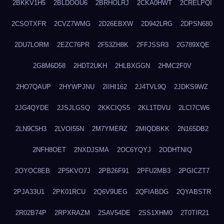
2BKKV1H5
2BLDOOU6
2BRHOLRJ
2CKA0HWT
2CRELPQI
2CSOTXFR
2CVZ7WMG
2D26EBXW
2D942LRG
2DPSN680
2DU7LORM
2EZC76PR
2F53ZH8K
2FFJSSR3
2G789XQE
2G8M6D58
2HDT2UKH
2HLBXGGN
2HMC2F0V
2HO7QAUP
2HYWPJNU
2IIHI162
2J4TVL9Q
2JDKS9WZ
2JG4QYDE
2JSJLGSQ
2KKCIQS5
2KL1TDVU
2LCI7CW6
2LN9C5H3
2LVOI55N
2M7YMERZ
2MIQDBKK
2N165DB2
2NFH8OET
2NXDJSMA
2OC6YQYJ
2ODHTNIQ
2OYOC8EB
2P5KVO7J
2PB26F91
2PFU2MB3
2PGICZT7
2PJA33U1
2PK01RCU
2Q6V9UEG
2QFIABDG
2QYABSTR
2R02B74P
2RPXRAZM
2SAV54DE
2SS1XHM0
2T0TIR21