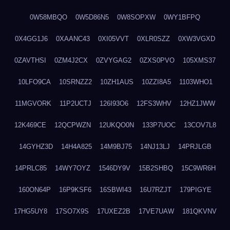
0W58MBQO
0W5D86N5
0W8SOPXW
0WY1BFPQ
0X4GG1J6
0XAANC43
0XI05VVT
0XLR0SZZ
0XW3VGXD
0ZAVTHSI
0ZM4J2CX
0ZVYGAG2
0ZXS0PVO
105XMS37
10LFO9CA
10SRNZZ2
10ZH1AUS
10ZZI8A5
1103WHO1
11MGVORK
11P2UCTJ
126I93O6
12FS3WHV
12HZ1JWW
12K469CE
12QCPWZN
12UKQO0N
133P7UOC
13COV7L8
14GYHZ3D
14H4A825
14M9BJ75
14NJ13LJ
14PRJLGB
14PRLC85
14WY7OYZ
1546DY9V
15B2SHBQ
15C9WR6H
160ON64P
16P9KSF6
16SBWI43
16U7RZJT
179PIGYE
17HG5UY8
17SO7X9S
17UXEZ2B
17VE7UAW
181QKVNV