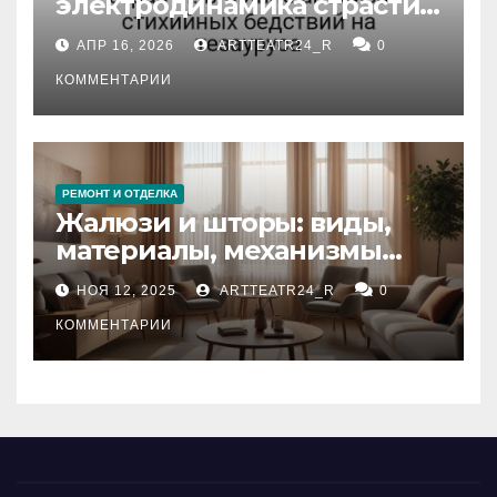
электродинамика страсти:
влияние анализа
АПР 16, 2026
ARTTEATR24_R
0
стихийных бедствий на
тезауруса
КОММЕНТАРИИ
РЕМОНТ И ОТДЕЛКА
Жалюзи и шторы: виды,
материалы, механизмы
управления и уход
НОЯ 12, 2025
ARTTEATR24_R
0
КОММЕНТАРИИ