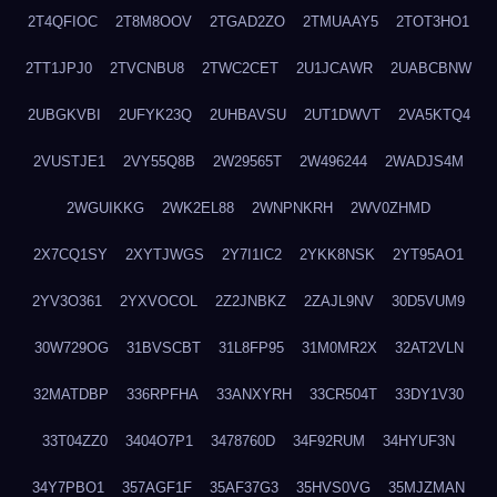
2T4QFIOC
2T8M8OOV
2TGAD2ZO
2TMUAAY5
2TOT3HO1
2TT1JPJ0
2TVCNBU8
2TWC2CET
2U1JCAWR
2UABCBNW
2UBGKVBI
2UFYK23Q
2UHBAVSU
2UT1DWVT
2VA5KTQ4
2VUSTJE1
2VY55Q8B
2W29565T
2W496244
2WADJS4M
2WGUIKKG
2WK2EL88
2WNPNKRH
2WV0ZHMD
2X7CQ1SY
2XYTJWGS
2Y7I1IC2
2YKK8NSK
2YT95AO1
2YV3O361
2YXVOCOL
2Z2JNBKZ
2ZAJL9NV
30D5VUM9
30W729OG
31BVSCBT
31L8FP95
31M0MR2X
32AT2VLN
32MATDBP
336RPFHA
33ANXYRH
33CR504T
33DY1V30
33T04ZZ0
3404O7P1
3478760D
34F92RUM
34HYUF3N
34Y7PBO1
357AGF1F
35AF37G3
35HVS0VG
35MJZMAN