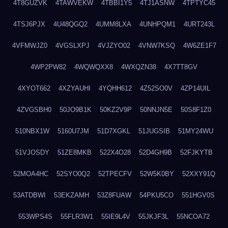
4T8GUZVK
4TAWVEKW
4TBBI1Y5
4TJ1ASNW
4TPTYC45
4TSJ6PJX
4U48QGQ2
4UMM8LXA
4UNHPQM1
4URT243L
4VFMWJZ0
4VGSLXPJ
4VJZYO02
4VNW7KSQ
4W6ZE1F7
4WP2PW82
4WQWQXX8
4WXQZN38
4X7TT8GV
4XYOT662
4XZYAUHI
4YQHH612
4Z52SO0V
4ZP14UIL
4ZVGSBH0
50JO9B1K
50KZ2V9P
50NNJN5E
50S8F1Z0
510NBX1W
5160U7JM
51D7XGKL
51JUGSIB
51MY24WU
51VJOSDY
51ZE8MKB
522X4O28
52D4GH9B
52FJKYTB
52MOA4HC
52SYO0Q2
52TPECFV
52W5K0BY
52XXY91Q
53ATDBWI
53EKZAMH
53Z8FUAW
54PKU5CO
551HGV0S
553WPS4S
55FLR3W1
55IE9L4V
55JKJF3L
55NCOA72