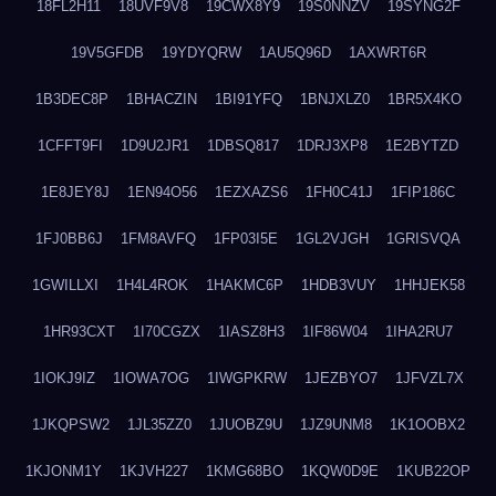
18FL2H11
18UVF9V8
19CWX8Y9
19S0NNZV
19SYNG2F
19V5GFDB
19YDYQRW
1AU5Q96D
1AXWRT6R
1B3DEC8P
1BHACZIN
1BI91YFQ
1BNJXLZ0
1BR5X4KO
1CFFT9FI
1D9U2JR1
1DBSQ817
1DRJ3XP8
1E2BYTZD
1E8JEY8J
1EN94O56
1EZXAZS6
1FH0C41J
1FIP186C
1FJ0BB6J
1FM8AVFQ
1FP03I5E
1GL2VJGH
1GRISVQA
1GWILLXI
1H4L4ROK
1HAKMC6P
1HDB3VUY
1HHJEK58
1HR93CXT
1I70CGZX
1IASZ8H3
1IF86W04
1IHA2RU7
1IOKJ9IZ
1IOWA7OG
1IWGPKRW
1JEZBYO7
1JFVZL7X
1JKQPSW2
1JL35ZZ0
1JUOBZ9U
1JZ9UNM8
1K1OOBX2
1KJONM1Y
1KJVH227
1KMG68BO
1KQW0D9E
1KUB22OP