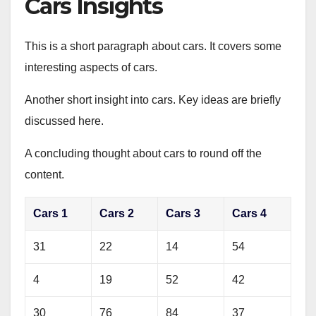
Cars Insights
This is a short paragraph about cars. It covers some
interesting aspects of cars.
Another short insight into cars. Key ideas are briefly
discussed here.
A concluding thought about cars to round off the
content.
Cars 1
Cars 2
Cars 3
Cars 4
31
22
14
54
4
19
52
42
30
76
84
37