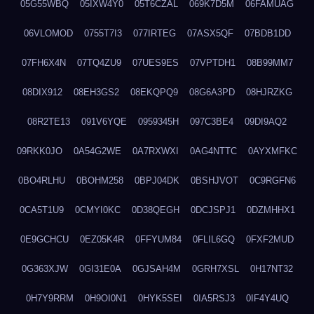
05G55WBQ
05IXW4Y0
05T6CZAL
069K7D5M
06FAMUAG
06VLOMOD
0755T7I3
077IRTEG
07ASX5QF
07BDB1DD
07FH6X4N
07TQ4ZU9
07UES9ES
07VPTDH1
08B99MM7
08DIX912
08EH3GS2
08EKQPQ9
08G6A3PD
08HJRZKG
08R2TE13
091V6YQE
0959345H
097C3BE4
09DI9AQ2
09RKK0JO
0A54G2WE
0A7RXWXI
0AG4NTTC
0AYXMFKC
0BO4RLHU
0BOHM258
0BPJ04DK
0BSHJVOT
0C9RGFN6
0CA5T1U9
0CMYI0KC
0D38QEGH
0DCJSPJ1
0DZMHHX1
0E9GCHCU
0EZ05K4R
0FFYUM84
0FLIL6GQ
0FXF2MUD
0G363XJW
0GI31E0A
0GJSAH4M
0GRH7XSL
0H17NT32
0H7Y9RRM
0H9OI0N1
0HYK5SEI
0IA5RSJ3
0IF4Y4UQ