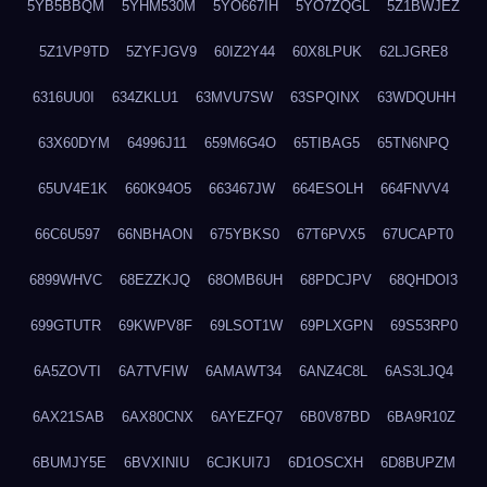
5YB5BBQM
5YHM530M
5YO667IH
5YO7ZQGL
5Z1BWJEZ
5Z1VP9TD
5ZYFJGV9
60IZ2Y44
60X8LPUK
62LJGRE8
6316UU0I
634ZKLU1
63MVU7SW
63SPQINX
63WDQUHH
63X60DYM
64996J11
659M6G4O
65TIBAG5
65TN6NPQ
65UV4E1K
660K94O5
663467JW
664ESOLH
664FNVV4
66C6U597
66NBHAON
675YBKS0
67T6PVX5
67UCAPT0
6899WHVC
68EZZKJQ
68OMB6UH
68PDCJPV
68QHDOI3
699GTUTR
69KWPV8F
69LSOT1W
69PLXGPN
69S53RP0
6A5ZOVTI
6A7TVFIW
6AMAWT34
6ANZ4C8L
6AS3LJQ4
6AX21SAB
6AX80CNX
6AYEZFQ7
6B0V87BD
6BA9R10Z
6BUMJY5E
6BVXINIU
6CJKUI7J
6D1OSCXH
6D8BUPZM