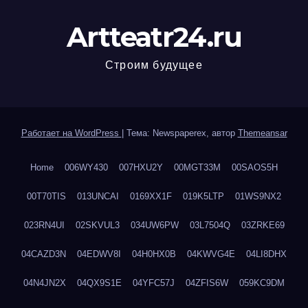
Artteatr24.ru
Строим будущее
Работает на WordPress
|
Тема: Newspaperex, автор
Themeansar
Home
006WY430
007HXU2Y
00MGT33M
00SAOS5H
00T70TIS
013UNCAI
0169XX1F
019K5LTP
01WS9NX2
023RN4UI
02SKVUL3
034UW6PW
03L7504Q
03ZRKE69
04CAZD3N
04EDWV8I
04H0HX0B
04KWVG4E
04LI8DHX
04N4JN2X
04QX9S1E
04YFC57J
04ZFIS6W
059KC9DM