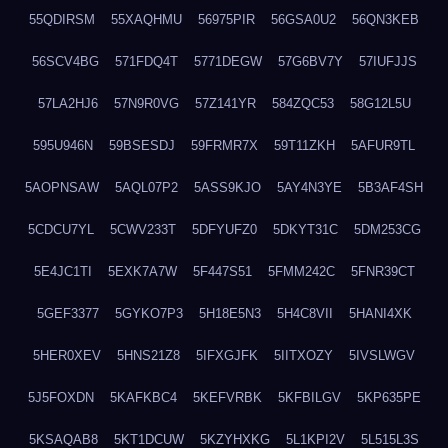
55QDIRSM
55XAQHMU
56975PIR
56GSA0U2
56QN3KEB
56SCV4BG
571FDQ4T
5771DEGW
57G6BV7Y
57IUFJJS
57LA2HJ6
57N9R0VG
57Z141YR
584ZQC53
58G12L5U
595U946N
59BSESDJ
59FRMR7X
59T11ZKH
5AFUR9TL
5AOPNSAW
5AQL07P2
5ASS9KJO
5AY4N3YE
5B3AF4SH
5CDCU7YL
5CWV233T
5DFYUFZ0
5DKYT31C
5DM253CG
5E4JC1TI
5EXK7A7W
5F447S51
5FMM242C
5FNR39CT
5GEF3377
5GYKO7P3
5H18E5N3
5H4C8VII
5HANI4XK
5HER0XEV
5HNS21Z8
5IFXGJFK
5IITXOZY
5IVSLWGV
5J5FOXDN
5KAFKBC4
5KEFVRBK
5KFBILGV
5KP635PE
5KSAQAB8
5KT1DCUW
5KZYHXKG
5L1KPI2V
5L515L3S