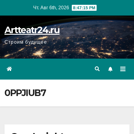
Перейти
Чт. Авг 6th, 2026
8:47:16 PM
к
содержанию
Artteatr24.ru
Строим будущее
0PPJIUB7