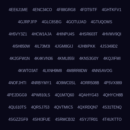
4EE6J1ME
4ENC34CO
4F88GRG8
4FDT5ITF
4GHTKFV1
4GJRPJFP
4GLC8SBG
4GOTUJAD
4GTUQOMS
4H5VY3Z1
4HCW1AJA
4HINPU4S
4HSR603T
4HVMV9QI
4I5H850W
4IL73M3I
4JGM8GIJ
4JH8IPKK
4JS349D2
4K2GFW1N
4K4KVN36
4KML855I
4KNS3G0Y
4KQJIFMI
4KWTO3AT
4LXNH9M8
4M8RR8DW
4NNSAVOG
4NOFJHTI
4NRBYMY1
4O9WC0SL
4ORR508B
4P5VX889
4PE2DGG9
4PW810LS
4Q1M7Q60
4QAHYG43
4QHYCH8B
4QL610TS
4QRSJ753
4QVTMIC5
4QXRDQN7
4S31TENQ
4SGZZGF9
4SHI3FUE
4SRMCB32
4SYJTR01
4T4UXTTO