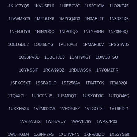
1KUC7YQ5
1KVUSEU1
1L0EECVC
1L92C1GM
1LO2KT45
1LVWMXC9
1MF16JX6
1MZGQ4D3
1N3AELFF
1N3R82X5
1NERJOY9
1NIN2DXO
1NIPGIQG
1NTYF4RH
1NZ06F8Q
1OELGBE2
1OUI6BYG
1PET0A5T
1PMAFB0V
1PSGIWB2
1Q3BPV0D
1QBCT8D3
1QMT9XGT
1QWO8TSQ
1QYKS8IF
1RCW99QZ
1RDUWSSK
1RYOMZPR
1SFXG5XT
1SSBXDLO
1SZ258AV
1T04TFO9
1T3A32QI
1TQ4XCLI
1URGFNU5
1USMDQTI
1USXOD9C
1UTQO46Q
1UXXH5X4
1V2M00OW
1VHOFJ5Z
1VLGOT3L
1VT6PD21
1VV8ZAHG
1W387VUY
1WFVB76Y
1WPX7P03
1WUHK6D4
1X9NP2FS
1XEHVF4N
1XFRA9ZO
1XS2YS68