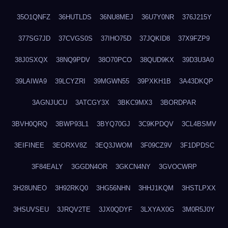
35O1QNFZ
36HUTLDS
36NU8MEJ
36U7Y0NR
376J215Y
377SG7JD
37CVGS0S
37IHO75D
37JQKID8
37X9FZP9
38J0SXQX
38NQ9PDV
38O70PCO
38QUD9KX
39D3U3A0
39LAIWA9
39LCYZRI
39MGWN55
39PXKH1B
3A43DKQP
3AGNJUCU
3ATCGY3X
3BKC9MX3
3BORDPAR
3BVH0QRQ
3BWP93L1
3BYQ70GJ
3C9KPDQV
3CL4BSMV
3EIFINEE
3EORXV8Z
3EQ3JWOM
3F09CZ9V
3F1DPDSC
3F84EALY
3GGDN4OR
3GKCN4NY
3GVOCWRP
3H28UNEO
3H92RKQ0
3HG56NHN
3HHJ1KQM
3HSTLPXX
3HSUVSEU
3JRQV2TE
3JX0QDYF
3LXYAX0G
3M0R5J0Y