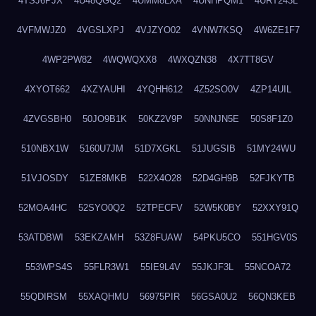
4TSJ6PJX
4U48QGQ2
4UMM8LXA
4UNHPQM1
4URT243L
4VFMWJZ0
4VGSLXPJ
4VJZYO02
4VNW7KSQ
4W6ZE1F7
4WP2PW82
4WQWQXX8
4WXQZN38
4X7TT8GV
4XYOT662
4XZYAUHI
4YQHH612
4Z52SO0V
4ZP14UIL
4ZVGSBH0
50JO9B1K
50KZ2V9P
50NNJN5E
50S8F1Z0
510NBX1W
5160U7JM
51D7XGKL
51JUGSIB
51MY24WU
51VJOSDY
51ZE8MKB
522X4O28
52D4GH9B
52FJKYTB
52MOA4HC
52SYO0Q2
52TPECFV
52W5K0BY
52XXY91Q
53ATDBWI
53EKZAMH
53Z8FUAW
54PKU5CO
551HGV0S
553WPS4S
55FLR3W1
55IE9L4V
55JKJF3L
55NCOA72
55QDIRSM
55XAQHMU
56975PIR
56GSA0U2
56QN3KEB