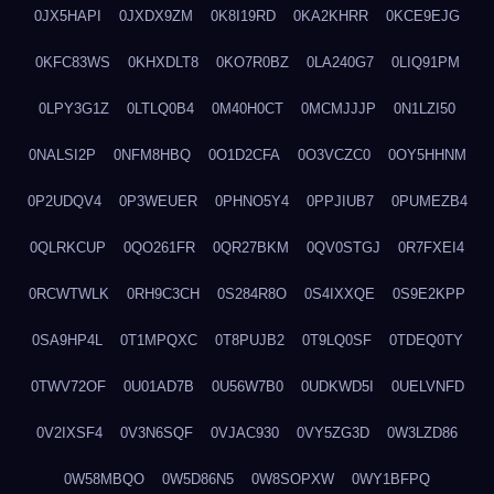
0JX5HAPI
0JXDX9ZM
0K8I19RD
0KA2KHRR
0KCE9EJG
0KFC83WS
0KHXDLT8
0KO7R0BZ
0LA240G7
0LIQ91PM
0LPY3G1Z
0LTLQ0B4
0M40H0CT
0MCMJJJP
0N1LZI50
0NALSI2P
0NFM8HBQ
0O1D2CFA
0O3VCZC0
0OY5HHNM
0P2UDQV4
0P3WEUER
0PHNO5Y4
0PPJIUB7
0PUMEZB4
0QLRKCUP
0QO261FR
0QR27BKM
0QV0STGJ
0R7FXEI4
0RCWTWLK
0RH9C3CH
0S284R8O
0S4IXXQE
0S9E2KPP
0SA9HP4L
0T1MPQXC
0T8PUJB2
0T9LQ0SF
0TDEQ0TY
0TWV72OF
0U01AD7B
0U56W7B0
0UDKWD5I
0UELVNFD
0V2IXSF4
0V3N6SQF
0VJAC930
0VY5ZG3D
0W3LZD86
0W58MBQO
0W5D86N5
0W8SOPXW
0WY1BFPQ