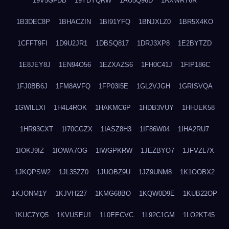
19V5GFDB
19YDYQRW
1AU5Q96D
1AXWRT6R
1B3DEC8P
1BHACZIN
1BI91YFQ
1BNJXLZ0
1BR5X4KO
1CFFT9FI
1D9U2JR1
1DBSQ817
1DRJ3XP8
1E2BYTZD
1E8JEY8J
1EN94O56
1EZXAZS6
1FH0C41J
1FIP186C
1FJ0BB6J
1FM8AVFQ
1FP03I5E
1GL2VJGH
1GRISVQA
1GWILLXI
1H4L4ROK
1HAKMC6P
1HDB3VUY
1HHJEK58
1HR93CXT
1I70CGZX
1IASZ8H3
1IF86W04
1IHA2RU7
1IOKJ9IZ
1IOWA7OG
1IWGPKRW
1JEZBYO7
1JFVZL7X
1JKQPSW2
1JL35ZZ0
1JUOBZ9U
1JZ9UNM8
1K1OOBX2
1KJONM1Y
1KJVH227
1KMG68BO
1KQW0D9E
1KUB22OP
1KUC7YQ5
1KVUSEU1
1L0EECVC
1L92C1GM
1LO2KT45