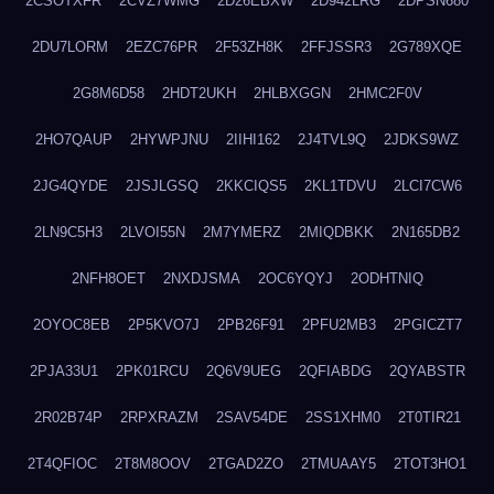
2CSOTXFR
2CVZ7WMG
2D26EBXW
2D942LRG
2DPSN680
2DU7LORM
2EZC76PR
2F53ZH8K
2FFJSSR3
2G789XQE
2G8M6D58
2HDT2UKH
2HLBXGGN
2HMC2F0V
2HO7QAUP
2HYWPJNU
2IIHI162
2J4TVL9Q
2JDKS9WZ
2JG4QYDE
2JSJLGSQ
2KKCIQS5
2KL1TDVU
2LCI7CW6
2LN9C5H3
2LVOI55N
2M7YMERZ
2MIQDBKK
2N165DB2
2NFH8OET
2NXDJSMA
2OC6YQYJ
2ODHTNIQ
2OYOC8EB
2P5KVO7J
2PB26F91
2PFU2MB3
2PGICZT7
2PJA33U1
2PK01RCU
2Q6V9UEG
2QFIABDG
2QYABSTR
2R02B74P
2RPXRAZM
2SAV54DE
2SS1XHM0
2T0TIR21
2T4QFIOC
2T8M8OOV
2TGAD2ZO
2TMUAAY5
2TOT3HO1