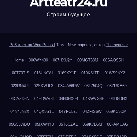
Artteatr24.ru
Строим будущее
Работает на WordPress
|
Тема: Newspaperex, автор
Themeansar
Home
006WY430
007HXU2Y
00MGT33M
00SAOS5H
00T70TIS
013UNCAI
0169XX1F
019K5LTP
01WS9NX2
023RN4UI
02SKVUL3
034UW6PW
03L7504Q
03ZRKE69
04CAZD3N
04EDWV8I
04H0HX0B
04KWVG4E
04LI8DHX
04N4JN2X
04QX9S1E
04YFC57J
04ZFIS6W
059KC9DM
05G55WBQ
05IXW4Y0
05T6CZAL
069K7D5M
06FAMUAG