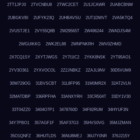
2TT1JPJ0
2TVCNBU8
2TWC2CET
2U1JCAWR
2UABCBNW
2UBGKVBI
2UFYK23Q
2UHBAVSU
2UT1DWVT
2VA5KTQ4
2VUSTJE1
2VY55Q8B
2W29565T
2W496244
2WADJS4M
2WGUIKKG
2WK2EL88
2WNPNKRH
2WV0ZHMD
2X7CQ1SY
2XYTJWGS
2Y7I1IC2
2YKK8NSK
2YT95AO1
2YV3O361
2YXVOCOL
2Z2JNBKZ
2ZAJL9NV
30D5VUM9
30W729OG
31BVSCBT
31L8FP95
31M0MR2X
32AT2VLN
32MATDBP
336RPFHA
33ANXYRH
33CR504T
33DY1V30
33T04ZZ0
3404O7P1
3478760D
34F92RUM
34HYUF3N
34Y7PBO1
357AGF1F
35AF37G3
35HVS0VG
35MJZMAN
35O1QNFZ
36HUTLDS
36NU8MEJ
36U7Y0NR
376J215Y