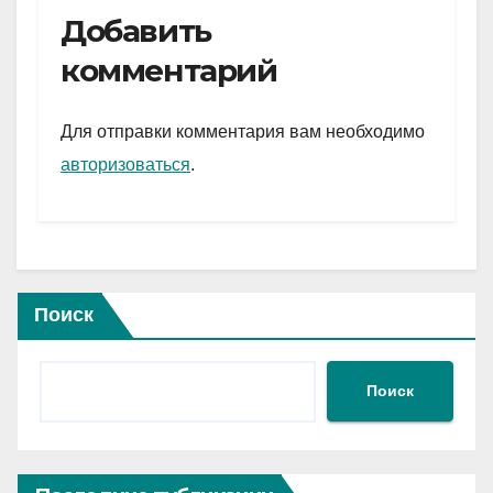
e
er
at
ail
р
Добавить
gr
s
а
комментарий
a
A
в
m
p
и
Для отправки комментария вам необходимо
p
ть
авторизоваться
.
Поиск
Поиск