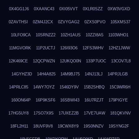
0X4GG1J6
0XAANC43
0XI05VVT
0XLR0SZZ
0XW3VGXD
0ZAVTHSI
0ZM4J2CX
0ZVYGAG2
0ZXS0PVO
105XMS37
10LFO9CA
10SRNZZ2
10ZH1AUS
10ZZI8A5
1103WHO1
11MGVORK
11P2UCTJ
126I93O6
12FS3WHV
12HZ1JWW
12K469CE
12QCPWZN
12UKQO0N
133P7UOC
13COV7L8
14GYHZ3D
14H4A825
14M9BJ75
14NJ13LJ
14PRJLGB
14PRLC85
14WY7OYZ
1546DY9V
15B2SHBQ
15C9WR6H
160ON64P
16P9KSF6
16SBWI43
16U7RZJT
179PIGYE
17HG5UY8
17SO7X9S
17UXEZ2B
17VE7UAW
181QKVNV
18FL2H11
18UVF9V8
19CWX8Y9
19S0NNZV
19SYNG2F