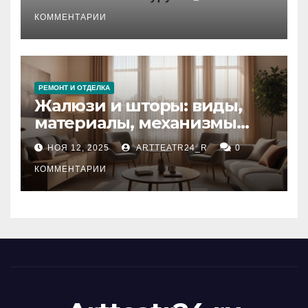
стихийных бедствий на
тезауруса
КОММЕНТАРИИ
РЕМОНТ И ОТДЕЛКА
Жалюзи и шторы: виды,
материалы, механизмы
управления и уход
НОЯ 12, 2025
ARTTEATR24_R
0
КОММЕНТАРИИ