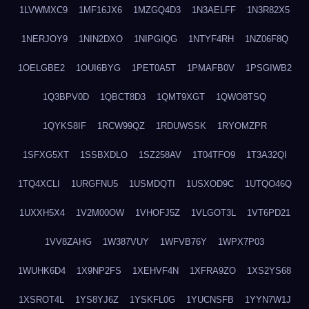
1LVWMXC9
1MF16JX6
1MZGQ4D3
1N3AELFF
1N3R82X5
1NERJOY9
1NIN2DXO
1NIPGIQG
1NTYF4RH
1NZ06F8Q
1OELGBE2
1OUI6BYG
1PET0A5T
1PMAFB0V
1PSGIWB2
1Q3BPV0D
1QBCT8D3
1QMT9XGT
1QWO8TSQ
1QYKS8IF
1RCW99QZ
1RDUWSSK
1RYOMZPR
1SFXG5XT
1SSBXDLO
1SZ258AV
1T04TFO9
1T3A32QI
1TQ4XCLI
1URGFNU5
1USMDQTI
1USXOD9C
1UTQO46Q
1UXXH5X4
1V2M00OW
1VHOFJ5Z
1VLGOT3L
1VT6PD21
1VV8ZAHG
1W387VUY
1WFVB76Y
1WPX7P03
1WUHK6D4
1X9NP2FS
1XEHVF4N
1XFRA9ZO
1XS2YS68
1XSROT4L
1YS8YJ6Z
1YSKFL0G
1YUCNSFB
1YYN7W1J