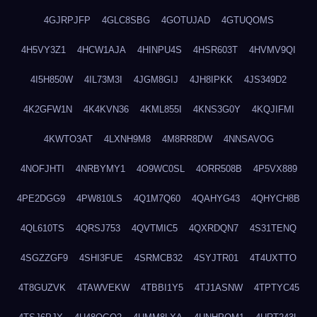
4GJRPJFP
4GLC8SBG
4GOTUJAD
4GTUQOMS
4H5VY3Z1
4HCW1AJA
4HINPU4S
4HSR603T
4HVMV9QI
4I5H850W
4IL73M3I
4JGM8GIJ
4JH8IPKK
4JS349D2
4K2GFW1N
4K4KVN36
4KML855I
4KNS3G0Y
4KQJIFMI
4KWTO3AT
4LXNH9M8
4M8RR8DW
4NNSAVOG
4NOFJHTI
4NRBYMY1
4O9WC0SL
4ORR508B
4P5VX889
4PE2DGG9
4PW810LS
4Q1M7Q60
4QAHYG43
4QHYCH8B
4QL610TS
4QRSJ753
4QVTMIC5
4QXRDQN7
4S31TENQ
4SGZZGF9
4SHI3FUE
4SRMCB32
4SYJTR01
4T4UXTTO
4T8GUZVK
4TAWVEKW
4TBBI1Y5
4TJ1ASNW
4TPTYC45