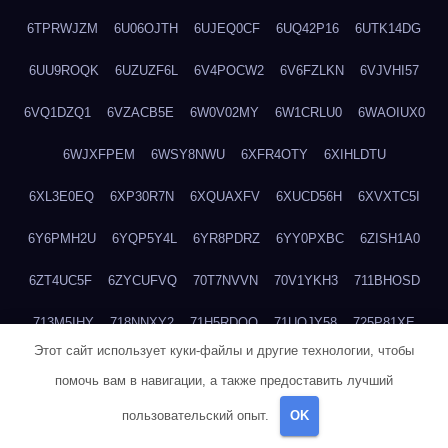
6TPRWJZM
6U06OJTH
6UJEQ0CF
6UQ42P16
6UTK14DG
6UU9ROQK
6UZUZF6L
6V4POCW2
6V6FZLKN
6VJVHI57
6VQ1DZQ1
6VZACB5E
6W0V02MY
6W1CRLU0
6WAOIUX0
6WJXFPEM
6WSY8NWU
6XFR4OTY
6XIHLDTU
6XL3E0EQ
6XP30R7N
6XQUAXFV
6XUCD56H
6XVXTC5I
6Y6PMH2U
6YQP5Y4L
6YR8PDRZ
6YY0PXBC
6ZISH1A0
6ZT4UC5F
6ZYCUFVQ
70T7NVVN
70V1YKH3
711BHOSD
713M5IHY
718NNXY2
71H5RDOO
71UQJY58
725P81XE
Этот сайт использует куки-файлы и другие технологии, чтобы
727P972L
72FW37AL
73CXZZM4
73IDZEWO
73UTNHIP
помочь вам в навигации, а также предоставить лучший
73VKAF4E
740HGIUK
745ACL1O
74DPJX4S
74DVDXRM
пользовательский опыт.
OK