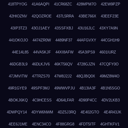
418TPYOG
41A6AQPI
41CR68ZC
428MPM7O
42EW9PZP
42HIOZNV
42QOZROE
437L5RRA
43BE766X
43EEF23E
43IP3TZ3
43OJ1AEY
43SSFXBJ
43U16JLC
43XY7A9N
441OKOJO
4474ZR0W
4489NF37
44AFGVXY
44CGH1H9
44E14L85
44VA5KJF
44XI8AFW
45A3IPS9
4601IURZ
46DGB3L9
46DLKJV6
46KT56QV
4728GJZN
47CQFY0O
47JMVITW
47TRZS70
47W8J2J2
48QJBQ0X
49MZ8W4O
49R1GYE9
49SPF3MJ
49WWVPJU
4B13IA3F
4B1N5SGO
4BOKJ6KQ
4C9HCESS
4D64LFAR
4D90P4CC
4DV2LKB3
4DWPQY14
4DYW6NWM
4DZ5J3RQ
4E402GTO
4E4R43JK
4EE6J1ME
4ENC34CO
4F88GRG8
4FDT5ITF
4GHTKFV1