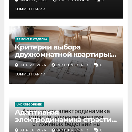
КОММЕНТАРИИ
РЕМОНТ И ОТДЕЛКА
Критерии выбора
двухкомнатной квартиры:
планировка, площадь,
АПР 23, 2026
ARTTEATR24_R
0
состояние и документация
КОММЕНТАРИИ
UNCATEGORISED
Адаптивная
электродинамика страсти:
влияние анализа
АПР 16, 2026
ARTTEATR24_R
0