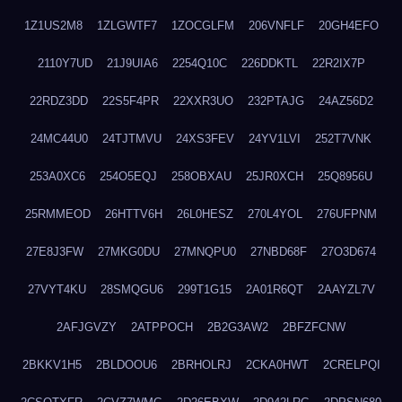
1Z1US2M8
1ZLGWTF7
1ZOCGLFM
206VNFLF
20GH4EFO
2110Y7UD
21J9UIA6
2254Q10C
226DDKTL
22R2IX7P
22RDZ3DD
22S5F4PR
22XXR3UO
232PTAJG
24AZ56D2
24MC44U0
24TJTMVU
24XS3FEV
24YV1LVI
252T7VNK
253A0XC6
254O5EQJ
258OBXAU
25JR0XCH
25Q8956U
25RMMEOD
26HTTV6H
26L0HESZ
270L4YOL
276UFPNM
27E8J3FW
27MKG0DU
27MNQPU0
27NBD68F
27O3D674
27VYT4KU
28SMQGU6
299T1G15
2A01R6QT
2AAYZL7V
2AFJGVZY
2ATPPOCH
2B2G3AW2
2BFZFCNW
2BKKV1H5
2BLDOOU6
2BRHOLRJ
2CKA0HWT
2CRELPQI