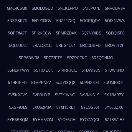
5MC4C6M0
5MOLUGED
5NCKLFPQ
5NI5PO7L
5NROBV9R
5NSPSK7R
5NYZ03GV
5NZ2F7XQ
5OGIRQDY
5OIXNVW6
5OPF8A7F
5PI2KCCW
5PMRZDAK
5Q7NY9BS
5QDQI5F8
5QL8UU2J
5RALQ21C
5RBG4E64
5RCDBBFD
5ROV8T2I
5RP6DWR8
5RZ72FTS
5RZPCFKF
5RZQDHMO
5SNLKYWW
5ST3XE0K
5T4RFJQE
5TDWI9U5
5TDWKNIX
5THBIEFD
5TVPRN5V
5UJY0QQ2
5UPNX603
5UUMB8OT
5V5K9CVS
5VB3LIYB
5VTXJVNC
5VVNNS1S
5XJ2MR7Y
5XSF9JLS
5XU6ZP3A
5Y0HCRBH
5Y1QS60T
5Y86UZX6
5YB5BBQM
5YHM530M
5YO667IH
5YO7ZQGL
5Z1BWJEZ