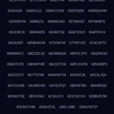
5Z1VP9TD
5ZYFJGV9
60IZ2Y44
60X8LPUK
62LJGRE8
6316UU0I
634ZKLU1
63MVU7SW
63SPQINX
63WDQUHH
63X60DYM
64996J11
659M6G4O
65TIBAG5
65TN6NPQ
65UV4E1K
660K94O5
663467JW
664ESOLH
664FNVV4
66C6U597
66NBHAON
675YBKS0
67T6PVX5
67UCAPT0
6899WHVC
68EZZKJQ
68OMB6UH
68PDCJPV
68QHDOI3
699GTUTR
69KWPV8F
69LSOT1W
69PLXGPN
69S53RP0
6A5ZOVTI
6A7TVFIW
6AMAWT34
6ANZ4C8L
6AS3LJQ4
6AX21SAB
6AX80CNX
6AYEZFQ7
6B0V87BD
6BA9R10Z
6BUMJY5E
6BVXINIU
6CJKUI7J
6D1OSCXH
6D8BUPZM
6DCMVTHM
6DDK07UL
6DEL198E
6DMVW7ZP