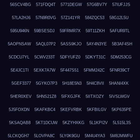
56SCV4BG
571FDQ4T
5771DEGW
57G6BV7Y
57IUFJJS
57LA2HJ6
57N9R0VG
57Z141YR
584ZQC53
58G12L5U
595U946N
59BSESDJ
59FRMR7X
59T11ZKH
5AFUR9TL
5AOPNSAW
5AQL07P2
5ASS9KJO
5AY4N3YE
5B3AF4SH
5CDCU7YL
5CWV233T
5DFYUFZ0
5DKYT31C
5DM253CG
5E4JC1TI
5EXK7A7W
5F447S51
5FMM242C
5FNR39CT
5GEF3377
5GYKO7P3
5H18E5N3
5H4C8VII
5HANI4XK
5HER0XEV
5HNS21Z8
5IFXGJFK
5IITXOZY
5IVSLWGV
5J5FOXDN
5KAFKBC4
5KEFVRBK
5KFBILGV
5KP635PE
5KSAQAB8
5KT1DCUW
5KZYHXKG
5L1KPI2V
5L515L3S
5LCKQGH7
5LOVPA8C
5LY0K9GU
5M4U4YA3
5M8JMWFU