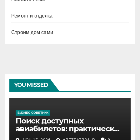
Ремонт и отделка
Строим дом сами
YOU MISSED
БИЗНЕС СОВЕТНИК
Поиск доступных
авиабилетов: практические
рекомендации
ИЮН 17, 2026
ARTTEATR24_R
0