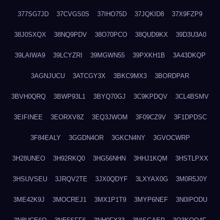
377SG7JD
37CVGS0S
37IHO75D
37JQKID8
37X9FZP9
38J0SXQX
38NQ9PDV
38O70PCO
38QUD9KX
39D3U3A0
39LAIWA9
39LCYZRI
39MGWN55
39PXKH1B
3A43DKQP
3AGNJUCU
3ATCGY3X
3BKC9MX3
3BORDPAR
3BVH0QRQ
3BWP93L1
3BYQ70GJ
3C9KPDQV
3CL4BSMV
3EIFINEE
3EORXV8Z
3EQ3JWOM
3F09CZ9V
3F1DPDSC
3F84EALY
3GGDN4OR
3GKCN4NY
3GVOCWRP
3H28UNEO
3H92RKQ0
3HG56NHN
3HHJ1KQM
3HSTLPXX
3HSUVSEU
3JRQV2TE
3JX0QDYF
3LXYAX0G
3M0R5J0Y
3ME42K9J
3MOCREJ1
3MX1P1T9
3MYP6NEF
3N0IPODU