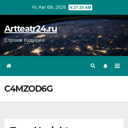
Перейти
Чт. Авг 6th, 2026
4:27:21 AM
к
содержанию
Artteatr24.ru
Строим будущее
C4MZOD6G