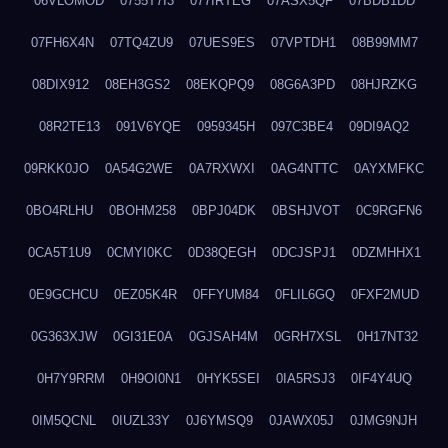
06VLOMOD
0755T7I3
077IRTEG
07ASX5QF
07BDB1DD
07FH6X4N
07TQ4ZU9
07UES9ES
07VPTDH1
08B99MM7
08DIX912
08EH3GS2
08EKQPQ9
08G6A3PD
08HJRZKG
08R2TE13
091V6YQE
0959345H
097C3BE4
09DI9AQ2
09RKK0JO
0A54G2WE
0A7RXWXI
0AG4NTTC
0AYXMFKC
0BO4RLHU
0BOHM258
0BPJ04DK
0BSHJVOT
0C9RGFN6
0CA5T1U9
0CMYI0KC
0D38QEGH
0DCJSPJ1
0DZMHHX1
0E9GCHCU
0EZ05K4R
0FFYUM84
0FLIL6GQ
0FXF2MUD
0G363XJW
0GI31E0A
0GJSAH4M
0GRH7XSL
0H17NT32
0H7Y9RRM
0H9OI0N1
0HYK5SEI
0IA5RSJ3
0IF4Y4UQ
0IM5QCNL
0IUZL33Y
0J6YMSQ9
0JAWX05J
0JMG9NJH