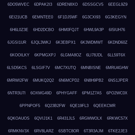
6DO5WVEC
6DPAK2I3
6DREN8XO
6DSSGCV5
6EEGL9Z9
6EI21UCB
6EMNTEE0
6F1DJ5WF
6G3CXI93
6G3KEGYN
6H6L0Z3E
6HD2DCBO
6HM0FQJT
6HWL9A3P
6I5IUH76
6JGSI1UR
6JQL3WKJ
6K3EBPX1
6K3WDMWT
6KDND60Z
6KOOILKY
6KPMGXPJ
6LGMA8OZ
6LI78JDL
6LL59T6X
6LSD5KCS
6LSGIF7V
6MC7XUTQ
6MNBISNE
6MRU4GHW
6MRWI2FW
6MUKQ2Q2
6N6MCPD2
6N8H9PB2
6NS1JPER
6NTR3U7I
6OXMG49D
6PHYGAFF
6PM1Z7A5
6PO2WC0X
6PPNPOF5
6Q23B2FW
6QE19FL3
6QEEKCMR
6QKOAUOS
6QVIJ1K1
6R431JL5
6RGMWOLX
6RKWC57X
6RMKNV3X
6RV8LARZ
6SBTC8OR
6T3R3AJM
6TKE2JE3