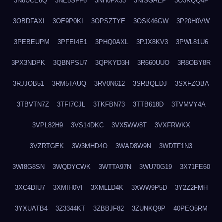
3N8UCE6Q
3NE5SFF6
3NH0FX33
3NISGAEP
3O3KQQ4F
3OBDFAXI
3OE9P0KI
3OPSZTYE
3OSK46GW
3P20H0VW
3PEBEUPM
3PFEI4E1
3PHQ0AXL
3PJX8KV3
3PWL81U6
3PX3NDPK
3QBNPSU7
3QPKYD3H
3R660UUO
3R8OBY8R
3RJJOB51
3RM5TAUQ
3RV0N612
3SRBQEDJ
3SXFZOBA
3TBVTN7Z
3TFI7CJL
3TKFBN73
3TTB618D
3TVMVY4A
3VPL82H9
3VS14DKC
3VX5WW8T
3VXFRWKX
3VZRTGEK
3W3MHD4O
3WAD8W9N
3WDTF1N3
3WI8G8SN
3WQDYCWK
3WTTA97N
3WU70G19
3X71FE60
3XC4DIU7
3XMIH0VI
3XMLLD4K
3XWW9P5D
3Y2Z2FMH
3YXUATB4
3Z3344KT
3ZBBJF82
3ZUNKQ9P
40PEO5RM