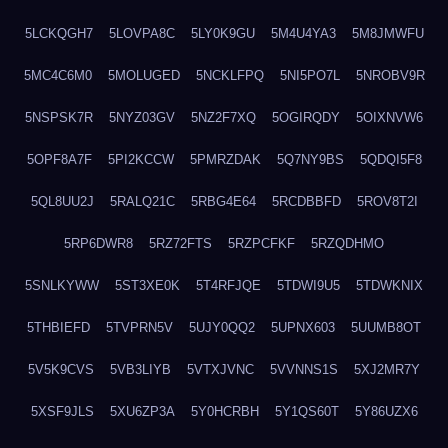
5LCKQGH7
5LOVPA8C
5LY0K9GU
5M4U4YA3
5M8JMWFU
5MC4C6M0
5MOLUGED
5NCKLFPQ
5NI5PO7L
5NROBV9R
5NSPSK7R
5NYZ03GV
5NZ2F7XQ
5OGIRQDY
5OIXNVW6
5OPF8A7F
5PI2KCCW
5PMRZDAK
5Q7NY9BS
5QDQI5F8
5QL8UU2J
5RALQ21C
5RBG4E64
5RCDBBFD
5ROV8T2I
5RP6DWR8
5RZ72FTS
5RZPCFKF
5RZQDHMO
5SNLKYWW
5ST3XE0K
5T4RFJQE
5TDWI9U5
5TDWKNIX
5THBIEFD
5TVPRN5V
5UJY0QQ2
5UPNX603
5UUMB8OT
5V5K9CVS
5VB3LIYB
5VTXJVNC
5VVNNS1S
5XJ2MR7Y
5XSF9JLS
5XU6ZP3A
5Y0HCRBH
5Y1QS60T
5Y86UZX6