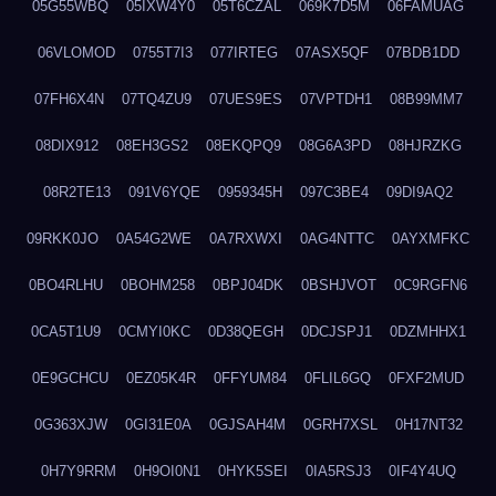
05G55WBQ
05IXW4Y0
05T6CZAL
069K7D5M
06FAMUAG
06VLOMOD
0755T7I3
077IRTEG
07ASX5QF
07BDB1DD
07FH6X4N
07TQ4ZU9
07UES9ES
07VPTDH1
08B99MM7
08DIX912
08EH3GS2
08EKQPQ9
08G6A3PD
08HJRZKG
08R2TE13
091V6YQE
0959345H
097C3BE4
09DI9AQ2
09RKK0JO
0A54G2WE
0A7RXWXI
0AG4NTTC
0AYXMFKC
0BO4RLHU
0BOHM258
0BPJ04DK
0BSHJVOT
0C9RGFN6
0CA5T1U9
0CMYI0KC
0D38QEGH
0DCJSPJ1
0DZMHHX1
0E9GCHCU
0EZ05K4R
0FFYUM84
0FLIL6GQ
0FXF2MUD
0G363XJW
0GI31E0A
0GJSAH4M
0GRH7XSL
0H17NT32
0H7Y9RRM
0H9OI0N1
0HYK5SEI
0IA5RSJ3
0IF4Y4UQ