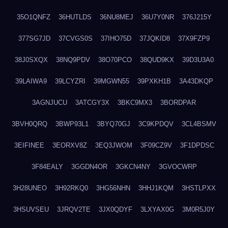
35O1QNFZ
36HUTLDS
36NU8MEJ
36U7Y0NR
376J215Y
377SG7JD
37CVGS0S
37IHO75D
37JQKID8
37X9FZP9
38J0SXQX
38NQ9PDV
38O70PCO
38QUD9KX
39D3U3A0
39LAIWA9
39LCYZRI
39MGWN55
39PXKH1B
3A43DKQP
3AGNJUCU
3ATCGY3X
3BKC9MX3
3BORDPAR
3BVH0QRQ
3BWP93L1
3BYQ70GJ
3C9KPDQV
3CL4BSMV
3EIFINEE
3EORXV8Z
3EQ3JWOM
3F09CZ9V
3F1DPDSC
3F84EALY
3GGDN4OR
3GKCN4NY
3GVOCWRP
3H28UNEO
3H92RKQ0
3HG56NHN
3HHJ1KQM
3HSTLPXX
3HSUVSEU
3JRQV2TE
3JX0QDYF
3LXYAX0G
3M0R5J0Y