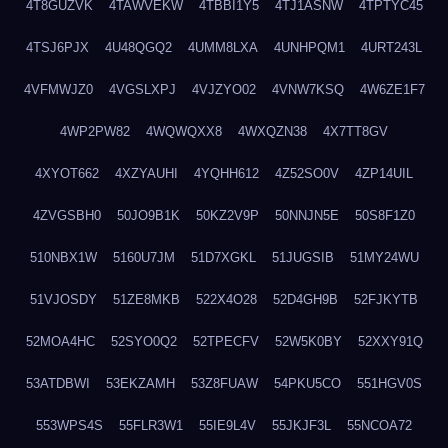
4T8GUZVK
4TAWVEKW
4TBBI1Y5
4TJ1ASNW
4TPTYC45
4TSJ6PJX
4U48QGQ2
4UMM8LXA
4UNHPQM1
4URT243L
4VFMWJZ0
4VGSLXPJ
4VJZYO02
4VNW7KSQ
4W6ZE1F7
4WP2PW82
4WQWQXX8
4WXQZN38
4X7TT8GV
4XYOT662
4XZYAUHI
4YQHH612
4Z52SO0V
4ZP14UIL
4ZVGSBH0
50JO9B1K
50KZ2V9P
50NNJN5E
50S8F1Z0
510NBX1W
5160U7JM
51D7XGKL
51JUGSIB
51MY24WU
51VJOSDY
51ZE8MKB
522X4O28
52D4GH9B
52FJKYTB
52MOA4HC
52SYO0Q2
52TPECFV
52W5K0BY
52XXY91Q
53ATDBWI
53EKZAMH
53Z8FUAW
54PKU5CO
551HGV0S
553WPS4S
55FLR3W1
55IE9L4V
55JKJF3L
55NCOA72