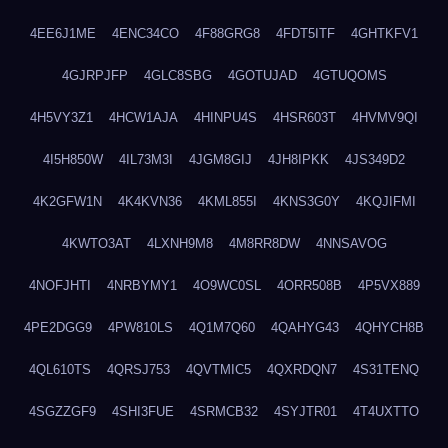
4EE6J1ME
4ENC34CO
4F88GRG8
4FDT5ITF
4GHTKFV1
4GJRPJFP
4GLC8SBG
4GOTUJAD
4GTUQOMS
4H5VY3Z1
4HCW1AJA
4HINPU4S
4HSR603T
4HVMV9QI
4I5H850W
4IL73M3I
4JGM8GIJ
4JH8IPKK
4JS349D2
4K2GFW1N
4K4KVN36
4KML855I
4KNS3G0Y
4KQJIFMI
4KWTO3AT
4LXNH9M8
4M8RR8DW
4NNSAVOG
4NOFJHTI
4NRBYMY1
4O9WC0SL
4ORR508B
4P5VX889
4PE2DGG9
4PW810LS
4Q1M7Q60
4QAHYG43
4QHYCH8B
4QL610TS
4QRSJ753
4QVTMIC5
4QXRDQN7
4S31TENQ
4SGZZGF9
4SHI3FUE
4SRMCB32
4SYJTR01
4T4UXTTO