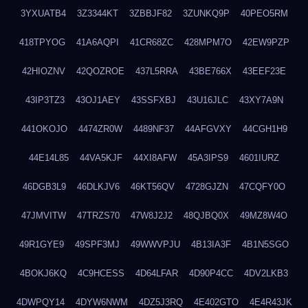
3YXUATB4
3Z3344KT
3ZBBJF82
3ZUNKQ9P
40PEO5RM
418TPYOG
41A6AQPI
41CR68ZC
428MPM7O
42EW9PZP
42HIOZNV
42QOZROE
437L5RRA
43BE766X
43EEF23E
43IP3TZ3
43OJ1AEY
43SSFXBJ
43U16JLC
43XY7A9N
441OKOJO
4474ZR0W
4489NF37
44AFGVXY
44CGH1H9
44E14L85
44VA5KJF
44XI8AFW
45A3IPS9
4601IURZ
46DGB3L9
46DLKJV6
46KT56QV
4728GJZN
47CQFY0O
47JMVITW
47TRZS70
47W8J2J2
48QJBQ0X
49MZ8W4O
49R1GYE9
49SPF3MJ
49WWVPJU
4B13IA3F
4B1N5SGO
4BOKJ6KQ
4C9HCESS
4D64LFAR
4D90P4CC
4DV2LKB3
4DWPQY14
4DYW6NWM
4DZ5J3RQ
4E402GTO
4E4R43JK