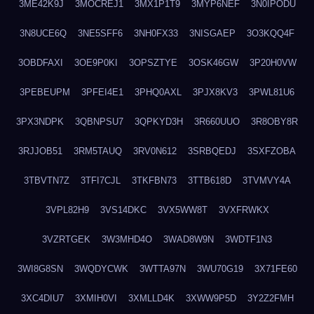
3ME42K9J
3MOCREJ1
3MX1P1T9
3MYP6NEF
3N0IPODU
3N8UCE6Q
3NE5SFF6
3NH0FX33
3NISGAEP
3O3KQQ4F
3OBDFAXI
3OE9P0KI
3OPSZTYE
3OSK46GW
3P20H0VW
3PEBEUPM
3PFEI4E1
3PHQ0AXL
3PJX8KV3
3PWL81U6
3PX3NDPK
3QBNPSU7
3QPKYD3H
3R660UUO
3R8OBY8R
3RJJOB51
3RM5TAUQ
3RV0N612
3SRBQEDJ
3SXFZOBA
3TBVTN7Z
3TFI7CJL
3TKFBN73
3TTB618D
3TVMVY4A
3VPL82H9
3VS14DKC
3VX5WW8T
3VXFRWKX
3VZRTGEK
3W3MHD4O
3WAD8W9N
3WDTF1N3
3WI8G8SN
3WQDYCWK
3WTTA97N
3WU70G19
3X71FE60
3XC4DIU7
3XMIH0VI
3XMLLD4K
3XWW9P5D
3Y2Z2FMH