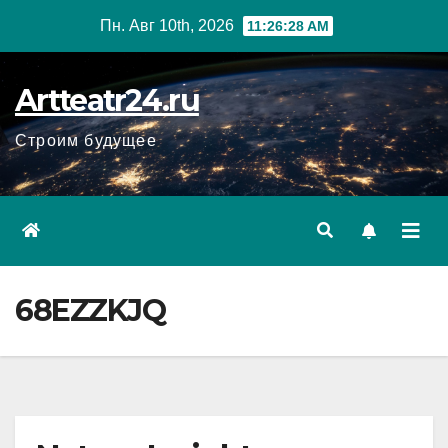
Перейти
Пн. Авг 10th, 2026
11:26:29 AM
к
содержанию
Artteatr24.ru
Строим будущее
68EZZKJQ