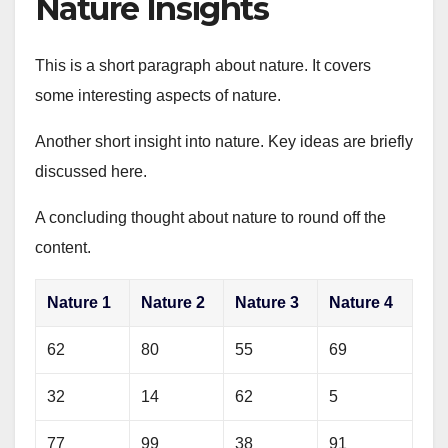
Nature Insights
This is a short paragraph about nature. It covers
some interesting aspects of nature.
Another short insight into nature. Key ideas are briefly
discussed here.
A concluding thought about nature to round off the
content.
Nature 1
Nature 2
Nature 3
Nature 4
62
80
55
69
32
14
62
5
77
99
38
91