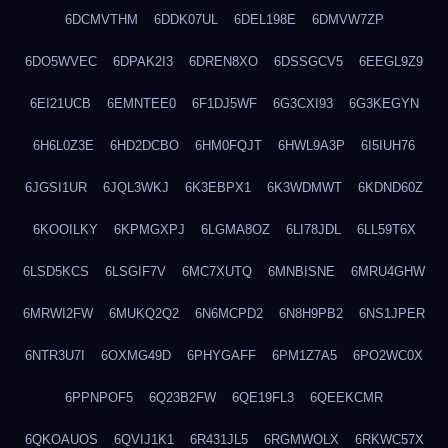
6DCMVTHM
6DDK07UL
6DEL198E
6DMVW7ZP
6DO5WVEC
6DPAK2I3
6DREN8XO
6DSSGCV5
6EEGL9Z9
6EI21UCB
6EMNTEE0
6F1DJ5WF
6G3CXI93
6G3KEGYN
6H6L0Z3E
6HD2DCBO
6HM0FQJT
6HWL9A3P
6I5IUH76
6JGSI1UR
6JQL3WKJ
6K3EBPX1
6K3WDMWT
6KDND60Z
6KOOILKY
6KPMGXPJ
6LGMA8OZ
6LI78JDL
6LL59T6X
6LSD5KCS
6LSGIF7V
6MC7XUTQ
6MNBISNE
6MRU4GHW
6MRWI2FW
6MUKQ2Q2
6N6MCPD2
6N8H9PB2
6NS1JPER
6NTR3U7I
6OXMG49D
6PHYGAFF
6PM1Z7A5
6PO2WC0X
6PPNPOF5
6Q23B2FW
6QE19FL3
6QEEKCMR
6QKOAUOS
6QVIJ1K1
6R431JL5
6RGMWOLX
6RKWC57X