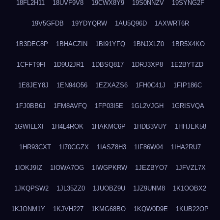
18FL2H11
18UVF9V8
19CWX8Y9
19S0NNZV
19SYNG2F
19V5GFDB
19YDYQRW
1AU5Q96D
1AXWRT6R
1B3DEC8P
1BHACZIN
1BI91YFQ
1BNJXLZ0
1BR5X4KO
1CFFT9FI
1D9U2JR1
1DBSQ817
1DRJ3XP8
1E2BYTZD
1E8JEY8J
1EN94O56
1EZXAZS6
1FH0C41J
1FIP186C
1FJ0BB6J
1FM8AVFQ
1FP03I5E
1GL2VJGH
1GRISVQA
1GWILLXI
1H4L4ROK
1HAKMC6P
1HDB3VUY
1HHJEK58
1HR93CXT
1I70CGZX
1IASZ8H3
1IF86W04
1IHA2RU7
1IOKJ9IZ
1IOWA7OG
1IWGPKRW
1JEZBYO7
1JFVZL7X
1JKQPSW2
1JL35ZZ0
1JUOBZ9U
1JZ9UNM8
1K1OOBX2
1KJONM1Y
1KJVH227
1KMG68BO
1KQW0D9E
1KUB22OP