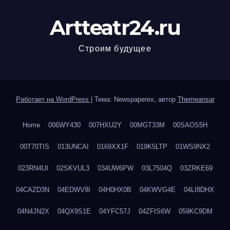
Artteatr24.ru
Строим будущее
Работает на WordPress
|
Тема: Newspaperex, автор
Themeansar
Home
006WY430
007HXU2Y
00MGT33M
00SAOS5H
00T70TIS
013UNCAI
0169XX1F
019K5LTP
01WS9NX2
023RN4UI
02SKVUL3
034UW6PW
03L7504Q
03ZRKE69
04CAZD3N
04EDWV8I
04H0HX0B
04KWVG4E
04LI8DHX
04N4JN2X
04QX9S1E
04YFC57J
04ZFIS6W
059KC9DM