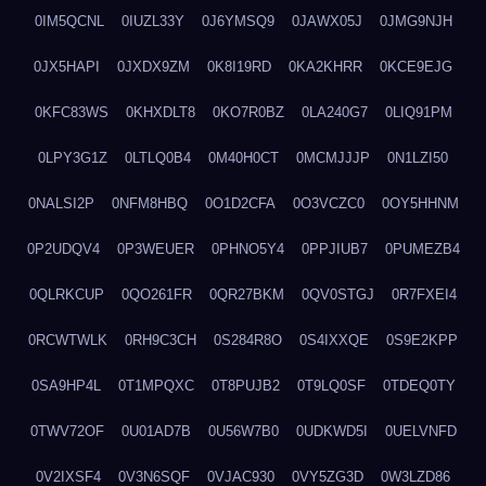
0IM5QCNL
0IUZL33Y
0J6YMSQ9
0JAWX05J
0JMG9NJH
0JX5HAPI
0JXDX9ZM
0K8I19RD
0KA2KHRR
0KCE9EJG
0KFC83WS
0KHXDLT8
0KO7R0BZ
0LA240G7
0LIQ91PM
0LPY3G1Z
0LTLQ0B4
0M40H0CT
0MCMJJJP
0N1LZI50
0NALSI2P
0NFM8HBQ
0O1D2CFA
0O3VCZC0
0OY5HHNM
0P2UDQV4
0P3WEUER
0PHNO5Y4
0PPJIUB7
0PUMEZB4
0QLRKCUP
0QO261FR
0QR27BKM
0QV0STGJ
0R7FXEI4
0RCWTWLK
0RH9C3CH
0S284R8O
0S4IXXQE
0S9E2KPP
0SA9HP4L
0T1MPQXC
0T8PUJB2
0T9LQ0SF
0TDEQ0TY
0TWV72OF
0U01AD7B
0U56W7B0
0UDKWD5I
0UELVNFD
0V2IXSF4
0V3N6SQF
0VJAC930
0VY5ZG3D
0W3LZD86