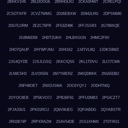
2BKKV1H5
2BLDOOU6
2BRHOLRJ
2CKA0HWT
2CRELPQI
2CSOTXFR
2CVZ7WMG
2D26EBXW
2D942LRG
2DPSN680
2DU7LORM
2EZC76PR
2F53ZH8K
2FFJSSR3
2G789XQE
2G8M6D58
2HDT2UKH
2HLBXGGN
2HMC2F0V
2HO7QAUP
2HYWPJNU
2IIHI162
2J4TVL9Q
2JDKS9WZ
2JG4QYDE
2JSJLGSQ
2KKCIQS5
2KL1TDVU
2LCI7CW6
2LN9C5H3
2LVOI55N
2M7YMERZ
2MIQDBKK
2N165DB2
2NFH8OET
2NXDJSMA
2OC6YQYJ
2ODHTNIQ
2OYOC8EB
2P5KVO7J
2PB26F91
2PFU2MB3
2PGICZT7
2PJA33U1
2PK01RCU
2Q6V9UEG
2QFIABDG
2QYABSTR
2R02B74P
2RPXRAZM
2SAV54DE
2SS1XHM0
2T0TIR21