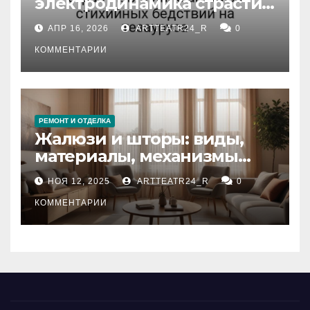
электродинамика страсти:
влияние анализа
АПР 16, 2026
ARTTEATR24_R
0
стихийных бедствий на
тезауруса
КОММЕНТАРИИ
РЕМОНТ И ОТДЕЛКА
Жалюзи и шторы: виды,
материалы, механизмы
управления и уход
НОЯ 12, 2025
ARTTEATR24_R
0
КОММЕНТАРИИ