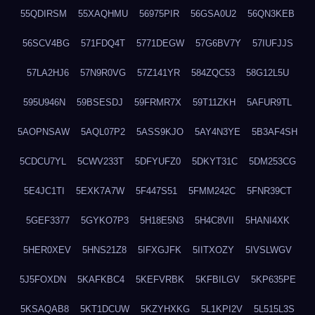
55QDIRSM
55XAQHMU
56975PIR
56GSA0U2
56QN3KEB
56SCV4BG
571FDQ4T
5771DEGW
57G6BV7Y
57IUFJJS
57LA2HJ6
57N9R0VG
57Z141YR
584ZQC53
58G12L5U
595U946N
59BSESDJ
59FRMR7X
59T11ZKH
5AFUR9TL
5AOPNSAW
5AQL07P2
5ASS9KJO
5AY4N3YE
5B3AF4SH
5CDCU7YL
5CWV233T
5DFYUFZ0
5DKYT31C
5DM253CG
5E4JC1TI
5EXK7A7W
5F447S51
5FMM242C
5FNR39CT
5GEF3377
5GYKO7P3
5H18E5N3
5H4C8VII
5HANI4XK
5HER0XEV
5HNS21Z8
5IFXGJFK
5IITXOZY
5IVSLWGV
5J5FOXDN
5KAFKBC4
5KEFVRBK
5KFBILGV
5KP635PE
5KSAQAB8
5KT1DCUW
5KZYHXKG
5L1KPI2V
5L515L3S