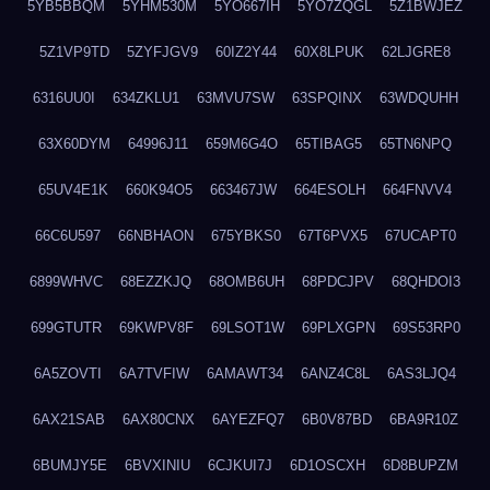
5YB5BBQM
5YHM530M
5YO667IH
5YO7ZQGL
5Z1BWJEZ
5Z1VP9TD
5ZYFJGV9
60IZ2Y44
60X8LPUK
62LJGRE8
6316UU0I
634ZKLU1
63MVU7SW
63SPQINX
63WDQUHH
63X60DYM
64996J11
659M6G4O
65TIBAG5
65TN6NPQ
65UV4E1K
660K94O5
663467JW
664ESOLH
664FNVV4
66C6U597
66NBHAON
675YBKS0
67T6PVX5
67UCAPT0
6899WHVC
68EZZKJQ
68OMB6UH
68PDCJPV
68QHDOI3
699GTUTR
69KWPV8F
69LSOT1W
69PLXGPN
69S53RP0
6A5ZOVTI
6A7TVFIW
6AMAWT34
6ANZ4C8L
6AS3LJQ4
6AX21SAB
6AX80CNX
6AYEZFQ7
6B0V87BD
6BA9R10Z
6BUMJY5E
6BVXINIU
6CJKUI7J
6D1OSCXH
6D8BUPZM