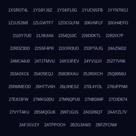
1XSROT4L
1YS8YJ6Z
1YSKFL0G
1YUCNSFB
1YYN7W1J
1Z1US2M8
1ZLGWTF7
1ZOCGLFM
206VNFLF
20GH4EFO
2110Y7UD
21J9UIA6
2254Q10C
226DDKTL
22R2IX7P
22RDZ3DD
22S5F4PR
22XXR3UO
232PTAJG
24AZ56D2
24MC44U0
24TJTMVU
24XS3FEV
24YV1LVI
252T7VNK
253A0XC6
254O5EQJ
258OBXAU
25JR0XCH
25Q8956U
25RMMEOD
26HTTV6H
26L0HESZ
270L4YOL
276UFPNM
27E8J3FW
27MKG0DU
27MNQPU0
27NBD68F
27O3D674
27VYT4KU
28SMQGU6
299T1G15
2A01R6QT
2AAYZL7V
2AFJGVZY
2ATPPOCH
2B2G3AW2
2BFZFCNW