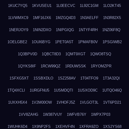
1KUC7YQ5
1KVUSEU1
1L0EECVC
1L92C1GM
1LO2KT45
1LVWMXC9
1MF16JX6
1MZGQ4D3
1N3AELFF
1N3R82X5
1NERJOY9
1NIN2DXO
1NIPGIQG
1NTYF4RH
1NZ06F8Q
1OELGBE2
1OUI6BYG
1PET0A5T
1PMAFB0V
1PSGIWB2
1Q3BPV0D
1QBCT8D3
1QMT9XGT
1QWO8TSQ
1QYKS8IF
1RCW99QZ
1RDUWSSK
1RYOMZPR
1SFXG5XT
1SSBXDLO
1SZ258AV
1T04TFO9
1T3A32QI
1TQ4XCLI
1URGFNU5
1USMDQTI
1USXOD9C
1UTQO46Q
1UXXH5X4
1V2M00OW
1VHOFJ5Z
1VLGOT3L
1VT6PD21
1VV8ZAHG
1W387VUY
1WFVB76Y
1WPX7P03
1WUHK6D4
1X9NP2FS
1XEHVF4N
1XFRA9ZO
1XS2YS68