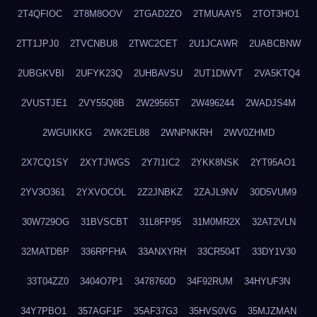
2T4QFIOC
2T8M8OOV
2TGAD2ZO
2TMUAAY5
2TOT3HO1
2TT1JPJ0
2TVCNBU8
2TWC2CET
2U1JCAWR
2UABCBNW
2UBGKVBI
2UFYK23Q
2UHBAVSU
2UT1DWVT
2VA5KTQ4
2VUSTJE1
2VY55Q8B
2W29565T
2W496244
2WADJS4M
2WGUIKKG
2WK2EL88
2WNPNKRH
2WV0ZHMD
2X7CQ1SY
2XYTJWGS
2Y7I1IC2
2YKK8NSK
2YT95AO1
2YV3O361
2YXVOCOL
2Z2JNBKZ
2ZAJL9NV
30D5VUM9
30W729OG
31BVSCBT
31L8FP95
31M0MR2X
32AT2VLN
32MATDBP
336RPFHA
33ANXYRH
33CR504T
33DY1V30
33T04ZZ0
3404O7P1
3478760D
34F92RUM
34HYUF3N
34Y7PBO1
357AGF1F
35AF37G3
35HVS0VG
35MJZMAN