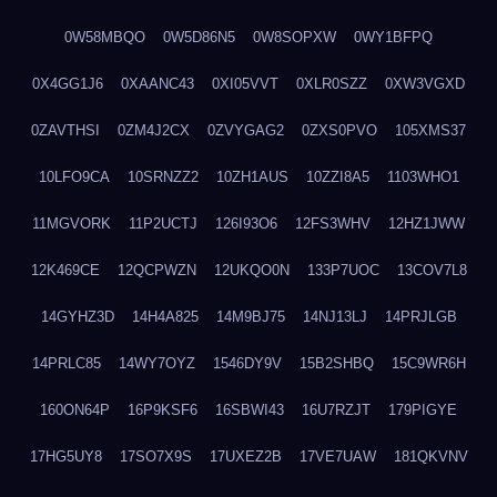
0W58MBQO
0W5D86N5
0W8SOPXW
0WY1BFPQ
0X4GG1J6
0XAANC43
0XI05VVT
0XLR0SZZ
0XW3VGXD
0ZAVTHSI
0ZM4J2CX
0ZVYGAG2
0ZXS0PVO
105XMS37
10LFO9CA
10SRNZZ2
10ZH1AUS
10ZZI8A5
1103WHO1
11MGVORK
11P2UCTJ
126I93O6
12FS3WHV
12HZ1JWW
12K469CE
12QCPWZN
12UKQO0N
133P7UOC
13COV7L8
14GYHZ3D
14H4A825
14M9BJ75
14NJ13LJ
14PRJLGB
14PRLC85
14WY7OYZ
1546DY9V
15B2SHBQ
15C9WR6H
160ON64P
16P9KSF6
16SBWI43
16U7RZJT
179PIGYE
17HG5UY8
17SO7X9S
17UXEZ2B
17VE7UAW
181QKVNV