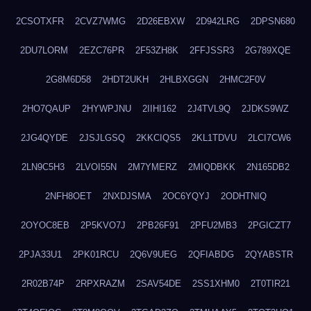
2CSOTXFR
2CVZ7WMG
2D26EBXW
2D942LRG
2DPSN680
2DU7LORM
2EZC76PR
2F53ZH8K
2FFJSSR3
2G789XQE
2G8M6D58
2HDT2UKH
2HLBXGGN
2HMC2F0V
2HO7QAUP
2HYWPJNU
2IIHI162
2J4TVL9Q
2JDKS9WZ
2JG4QYDE
2JSJLGSQ
2KKCIQS5
2KL1TDVU
2LCI7CW6
2LN9C5H3
2LVOI55N
2M7YMERZ
2MIQDBKK
2N165DB2
2NFH8OET
2NXDJSMA
2OC6YQYJ
2ODHTNIQ
2OYOC8EB
2P5KVO7J
2PB26F91
2PFU2MB3
2PGICZT7
2PJA33U1
2PK01RCU
2Q6V9UEG
2QFIABDG
2QYABSTR
2R02B74P
2RPXRAZM
2SAV54DE
2SS1XHM0
2T0TIR21