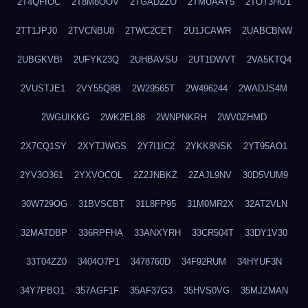
2T4QFIOC
2T8M8OOV
2TGAD2ZO
2TMUAAY5
2TOT3HO1
2TT1JPJ0
2TVCNBU8
2TWC2CET
2U1JCAWR
2UABCBNW
2UBGKVBI
2UFYK23Q
2UHBAVSU
2UT1DWVT
2VA5KTQ4
2VUSTJE1
2VY55Q8B
2W29565T
2W496244
2WADJS4M
2WGUIKKG
2WK2EL88
2WNPNKRH
2WV0ZHMD
2X7CQ1SY
2XYTJWGS
2Y7I1IC2
2YKK8NSK
2YT95AO1
2YV3O361
2YXVOCOL
2Z2JNBKZ
2ZAJL9NV
30D5VUM9
30W729OG
31BVSCBT
31L8FP95
31M0MR2X
32AT2VLN
32MATDBP
336RPFHA
33ANXYRH
33CR504T
33DY1V30
33T04ZZ0
3404O7P1
3478760D
34F92RUM
34HYUF3N
34Y7PBO1
357AGF1F
35AF37G3
35HVS0VG
35MJZMAN