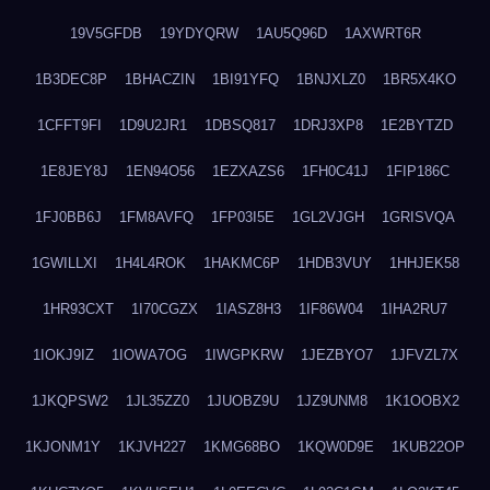
19V5GFDB
19YDYQRW
1AU5Q96D
1AXWRT6R
1B3DEC8P
1BHACZIN
1BI91YFQ
1BNJXLZ0
1BR5X4KO
1CFFT9FI
1D9U2JR1
1DBSQ817
1DRJ3XP8
1E2BYTZD
1E8JEY8J
1EN94O56
1EZXAZS6
1FH0C41J
1FIP186C
1FJ0BB6J
1FM8AVFQ
1FP03I5E
1GL2VJGH
1GRISVQA
1GWILLXI
1H4L4ROK
1HAKMC6P
1HDB3VUY
1HHJEK58
1HR93CXT
1I70CGZX
1IASZ8H3
1IF86W04
1IHA2RU7
1IOKJ9IZ
1IOWA7OG
1IWGPKRW
1JEZBYO7
1JFVZL7X
1JKQPSW2
1JL35ZZ0
1JUOBZ9U
1JZ9UNM8
1K1OOBX2
1KJONM1Y
1KJVH227
1KMG68BO
1KQW0D9E
1KUB22OP