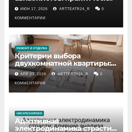
рекомендации
ИЮН 17, 2026
ARTTEATR24_R
0
КОММЕНТАРИИ
РЕМОНТ И ОТДЕЛКА
Критерии выбора
двухкомнатной квартиры:
планировка, площадь,
АПР 23, 2026
ARTTEATR24_R
0
состояние и документация
КОММЕНТАРИИ
UNCATEGORISED
Адаптивная
электродинамика страсти: