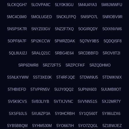
5LCKQGH7
5LOVPA8C
5LY0K9GU
5M4U4YA3
5M8JMWFU
5MC4C6M0
5MOLUGED
5NCKLFPQ
5NI5PO7L
5NROBV9R
5NSPSK7R
5NYZ03GV
5NZ2F7XQ
5OGIRQDY
5OIXNVW6
5OPF8A7F
5PI2KCCW
5PMRZDAK
5Q7NY9BS
5QDQI5F8
5QL8UU2J
5RALQ21C
5RBG4E64
5RCDBBFD
5ROV8T2I
5RP6DWR8
5RZ72FTS
5RZPCFKF
5RZQDHMO
5SNLKYWW
5ST3XE0K
5T4RFJQE
5TDWI9U5
5TDWKNIX
5THBIEFD
5TVPRN5V
5UJY0QQ2
5UPNX603
5UUMB8OT
5V5K9CVS
5VB3LIYB
5VTXJVNC
5VVNNS1S
5XJ2MR7Y
5XSF9JLS
5XU6ZP3A
5Y0HCRBH
5Y1QS60T
5Y86UZX6
5YB5BBQM
5YHM530M
5YO667IH
5YO7ZQGL
5Z1BWJEZ