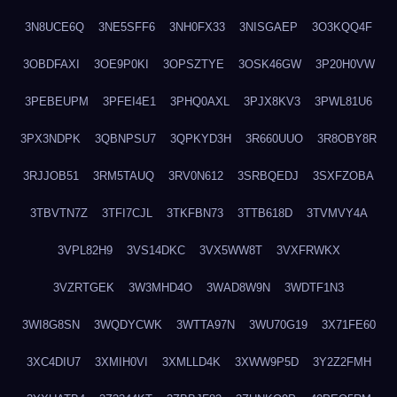
3N8UCE6Q
3NE5SFF6
3NH0FX33
3NISGAEP
3O3KQQ4F
3OBDFAXI
3OE9P0KI
3OPSZTYE
3OSK46GW
3P20H0VW
3PEBEUPM
3PFEI4E1
3PHQ0AXL
3PJX8KV3
3PWL81U6
3PX3NDPK
3QBNPSU7
3QPKYD3H
3R660UUO
3R8OBY8R
3RJJOB51
3RM5TAUQ
3RV0N612
3SRBQEDJ
3SXFZOBA
3TBVTN7Z
3TFI7CJL
3TKFBN73
3TTB618D
3TVMVY4A
3VPL82H9
3VS14DKC
3VX5WW8T
3VXFRWKX
3VZRTGEK
3W3MHD4O
3WAD8W9N
3WDTF1N3
3WI8G8SN
3WQDYCWK
3WTTA97N
3WU70G19
3X71FE60
3XC4DIU7
3XMIH0VI
3XMLLD4K
3XWW9P5D
3Y2Z2FMH