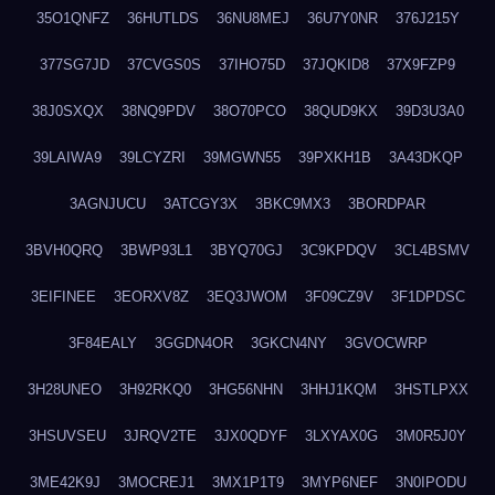
35O1QNFZ
36HUTLDS
36NU8MEJ
36U7Y0NR
376J215Y
377SG7JD
37CVGS0S
37IHO75D
37JQKID8
37X9FZP9
38J0SXQX
38NQ9PDV
38O70PCO
38QUD9KX
39D3U3A0
39LAIWA9
39LCYZRI
39MGWN55
39PXKH1B
3A43DKQP
3AGNJUCU
3ATCGY3X
3BKC9MX3
3BORDPAR
3BVH0QRQ
3BWP93L1
3BYQ70GJ
3C9KPDQV
3CL4BSMV
3EIFINEE
3EORXV8Z
3EQ3JWOM
3F09CZ9V
3F1DPDSC
3F84EALY
3GGDN4OR
3GKCN4NY
3GVOCWRP
3H28UNEO
3H92RKQ0
3HG56NHN
3HHJ1KQM
3HSTLPXX
3HSUVSEU
3JRQV2TE
3JX0QDYF
3LXYAX0G
3M0R5J0Y
3ME42K9J
3MOCREJ1
3MX1P1T9
3MYP6NEF
3N0IPODU