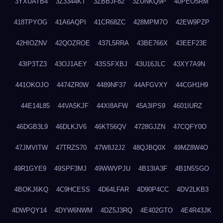
3YXUATB4
3Z3344KT
3ZBBJF82
3ZUNKQ9P
40PEO5RM
418TPYOG
41A6AQPI
41CR68ZC
428MPM7O
42EW9PZP
42HIOZNV
42QOZROE
437L5RRA
43BE766X
43EEF23E
43IP3TZ3
43OJ1AEY
43SSFXBJ
43U16JLC
43XY7A9N
441OKOJO
4474ZR0W
4489NF37
44AFGVXY
44CGH1H9
44E14L85
44VA5KJF
44XI8AFW
45A3IPS9
4601IURZ
46DGB3L9
46DLKJV6
46KT56QV
4728GJZN
47CQFY0O
47JMVITW
47TRZS70
47W8J2J2
48QJBQ0X
49MZ8W4O
49R1GYE9
49SPF3MJ
49WWVPJU
4B13IA3F
4B1N5SGO
4BOKJ6KQ
4C9HCESS
4D64LFAR
4D90P4CC
4DV2LKB3
4DWPQY14
4DYW6NWM
4DZ5J3RQ
4E402GTO
4E4R43JK