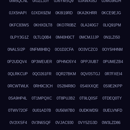
0IM5QCNL
0IUZL33Y
0J6YMSQ9
0JAWX05J
0JMG9NJH
0JX5HAPI
0JXDX9ZM
0K8I19RD
0KA2KHRR
0KCE9EJG
0KFC83WS
0KHXDLT8
0KO7R0BZ
0LA240G7
0LIQ91PM
0LPY3G1Z
0LTLQ0B4
0M40H0CT
0MCMJJJP
0N1LZI50
0NALSI2P
0NFM8HBQ
0O1D2CFA
0O3VCZC0
0OY5HHNM
0P2UDQV4
0P3WEUER
0PHNO5Y4
0PPJIUB7
0PUMEZB4
0QLRKCUP
0QO261FR
0QR27BKM
0QV0STGJ
0R7FXEI4
0RCWTWLK
0RH9C3CH
0S284R8O
0S4IXXQE
0S9E2KPP
0SA9HP4L
0T1MPQXC
0T8PUJB2
0T9LQ0SF
0TDEQ0TY
0TWV72OF
0U01AD7B
0U56W7B0
0UDKWD5I
0UELVNFD
0V2IXSF4
0V3N6SQF
0VJAC930
0VY5ZG3D
0W3LZD86