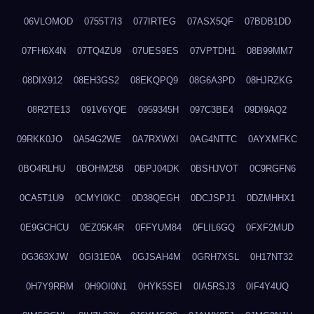
06VLOMOD
0755T7I3
077IRTEG
07ASX5QF
07BDB1DD
07FH6X4N
07TQ4ZU9
07UES9ES
07VPTDH1
08B99MM7
08DIX912
08EH3GS2
08EKQPQ9
08G6A3PD
08HJRZKG
08R2TE13
091V6YQE
0959345H
097C3BE4
09DI9AQ2
09RKK0JO
0A54G2WE
0A7RXWXI
0AG4NTTC
0AYXMFKC
0BO4RLHU
0BOHM258
0BPJ04DK
0BSHJVOT
0C9RGFN6
0CA5T1U9
0CMYI0KC
0D38QEGH
0DCJSPJ1
0DZMHHX1
0E9GCHCU
0EZ05K4R
0FFYUM84
0FLIL6GQ
0FXF2MUD
0G363XJW
0GI31E0A
0GJSAH4M
0GRH7XSL
0H17NT32
0H7Y9RRM
0H9OI0N1
0HYK5SEI
0IA5RSJ3
0IF4Y4UQ