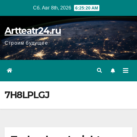
Перейти
Сб. Авг 8th, 2026
6:25:21 AM
к
содержанию
Artteatr24.ru
Строим будущее
7H8LPLGJ