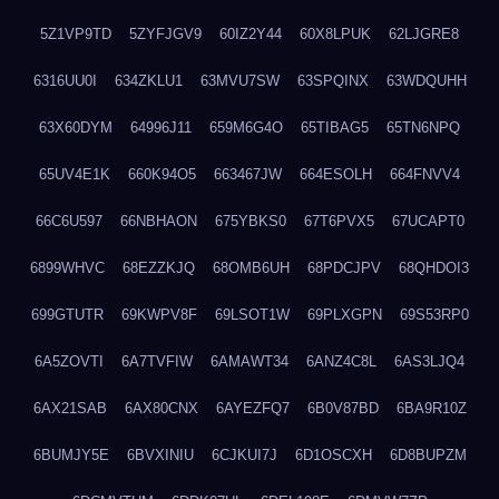
5Z1VP9TD
5ZYFJGV9
60IZ2Y44
60X8LPUK
62LJGRE8
6316UU0I
634ZKLU1
63MVU7SW
63SPQINX
63WDQUHH
63X60DYM
64996J11
659M6G4O
65TIBAG5
65TN6NPQ
65UV4E1K
660K94O5
663467JW
664ESOLH
664FNVV4
66C6U597
66NBHAON
675YBKS0
67T6PVX5
67UCAPT0
6899WHVC
68EZZKJQ
68OMB6UH
68PDCJPV
68QHDOI3
699GTUTR
69KWPV8F
69LSOT1W
69PLXGPN
69S53RP0
6A5ZOVTI
6A7TVFIW
6AMAWT34
6ANZ4C8L
6AS3LJQ4
6AX21SAB
6AX80CNX
6AYEZFQ7
6B0V87BD
6BA9R10Z
6BUMJY5E
6BVXINIU
6CJKUI7J
6D1OSCXH
6D8BUPZM