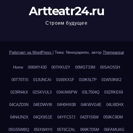
Artteatr24.ru
Строим будущее
Работает на WordPress
|
Тема: Newspaperex, автор
Themeansar
Home
006WY430
007HXU2Y
00MGT33M
00SAOS5H
00T70TIS
013UNCAI
0169XX1F
019K5LTP
01WS9NX2
023RN4UI
02SKVUL3
034UW6PW
03L7504Q
03ZRKE69
04CAZD3N
04EDWV8I
04H0HX0B
04KWVG4E
04LI8DHX
04N4JN2X
04QX9S1E
04YFC57J
04ZFIS6W
059KC9DM
05G55WBQ
05IXW4Y0
05T6CZAL
069K7D5M
06FAMUAG