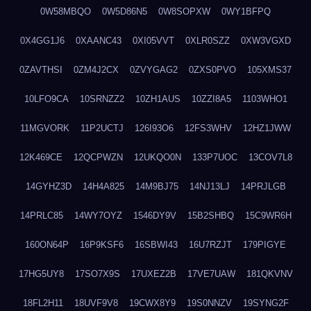
0W58MBQO
0W5D86N5
0W8SOPXW
0WY1BFPQ
0X4GG1J6
0XAANC43
0XI05VVT
0XLR0SZZ
0XW3VGXD
0ZAVTHSI
0ZM4J2CX
0ZVYGAG2
0ZXS0PVO
105XMS37
10LFO9CA
10SRNZZ2
10ZH1AUS
10ZZI8A5
1103WHO1
11MGVORK
11P2UCTJ
126I93O6
12FS3WHV
12HZ1JWW
12K469CE
12QCPWZN
12UKQO0N
133P7UOC
13COV7L8
14GYHZ3D
14H4A825
14M9BJ75
14NJ13LJ
14PRJLGB
14PRLC85
14WY7OYZ
1546DY9V
15B2SHBQ
15C9WR6H
160ON64P
16P9KSF6
16SBWI43
16U7RZJT
179PIGYE
17HG5UY8
17SO7X9S
17UXEZ2B
17VE7UAW
181QKVNV
18FL2H11
18UVF9V8
19CWX8Y9
19S0NNZV
19SYNG2F