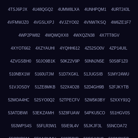
4TSJ6PJX
4U48QGQ2
4UMM8LXA
4UNHPQM1
4URT243L
4VFMWJZ0
4VGSLXPJ
4VJZYO02
4VNW7KSQ
4W6ZE1F7
4WP2PW82
4WQWQXX8
4WXQZN38
4X7TT8GV
4XYOT662
4XZYAUHI
4YQHH612
4Z52SO0V
4ZP14UIL
4ZVGSBH0
50JO9B1K
50KZ2V9P
50NNJN5E
50S8F1Z0
510NBX1W
5160U7JM
51D7XGKL
51JUGSIB
51MY24WU
51VJOSDY
51ZE8MKB
522X4O28
52D4GH9B
52FJKYTB
52MOA4HC
52SYO0Q2
52TPECFV
52W5K0BY
52XXY91Q
53ATDBWI
53EKZAMH
53Z8FUAW
54PKU5CO
551HGV0S
553WPS4S
55FLR3W1
55IE9L4V
55JKJF3L
55NCOA72