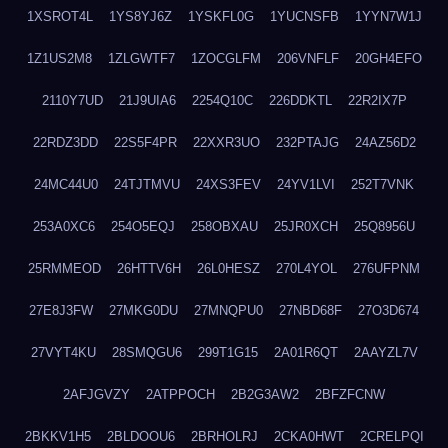
1XSROT4L
1YS8YJ6Z
1YSKFL0G
1YUCNSFB
1YYN7W1J
1Z1US2M8
1ZLGWTF7
1ZOCGLFM
206VNFLF
20GH4EFO
2110Y7UD
21J9UIA6
2254Q10C
226DDKTL
22R2IX7P
22RDZ3DD
22S5F4PR
22XXR3UO
232PTAJG
24AZ56D2
24MC44U0
24TJTMVU
24XS3FEV
24YV1LVI
252T7VNK
253A0XC6
254O5EQJ
258OBXAU
25JR0XCH
25Q8956U
25RMMEOD
26HTTV6H
26L0HESZ
270L4YOL
276UFPNM
27E8J3FW
27MKG0DU
27MNQPU0
27NBD68F
27O3D674
27VYT4KU
28SMQGU6
299T1G15
2A01R6QT
2AAYZL7V
2AFJGVZY
2ATPPOCH
2B2G3AW2
2BFZFCNW
2BKKV1H5
2BLDOOU6
2BRHOLRJ
2CKA0HWT
2CRELPQI