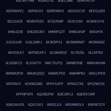
6DCMVTHM
6DDK07UL
6DEL198E
6DMVW7ZP
6DO5WVEC
6DPAK2I3
6DREN8XO
6DSSGCV5
6EEGL9Z9
6EI21UCB
6EMNTEE0
6F1DJ5WF
6G3CXI93
6G3KEGYN
6H6L0Z3E
6HD2DCBO
6HM0FQJT
6HWL9A3P
6I5IUH76
6JGSI1UR
6JQL3WKJ
6K3EBPX1
6K3WDMWT
6KDND60Z
6KOOILKY
6KPMGXPJ
6LGMA8OZ
6LI78JDL
6LL59T6X
6LSD5KCS
6LSGIF7V
6MC7XUTQ
6MNBISNE
6MRU4GHW
6MRWI2FW
6MUKQ2Q2
6N6MCPD2
6N8H9PB2
6NS1JPER
6NTR3U7I
6OXMG49D
6PHYGAFF
6PM1Z7A5
6PO2WC0X
6PPNPOF5
6Q23B2FW
6QE19FL3
6QEEKCMR
6QKOAUOS
6QVIJ1K1
6R431JL5
6RGMWOLX
6RKWC57X