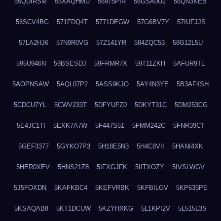
55QDIRSM
55XAQHMU
56975PIR
56GSA0U2
56QN3KEB
56SCV4BG
571FDQ4T
5771DEGW
57G6BV7Y
57IUFJJS
57LA2HJ6
57N9R0VG
57Z141YR
584ZQC53
58G12L5U
595U946N
59BSESDJ
59FRMR7X
59T11ZKH
5AFUR9TL
5AOPNSAW
5AQL07P2
5ASS9KJO
5AY4N3YE
5B3AF4SH
5CDCU7YL
5CWV233T
5DFYUFZ0
5DKYT31C
5DM253CG
5E4JC1TI
5EXK7A7W
5F447S51
5FMM242C
5FNR39CT
5GEF3377
5GYKO7P3
5H18E5N3
5H4C8VII
5HANI4XK
5HER0XEV
5HNS21Z8
5IFXGJFK
5IITXOZY
5IVSLWGV
5J5FOXDN
5KAFKBC4
5KEFVRBK
5KFBILGV
5KP635PE
5KSAQAB8
5KT1DCUW
5KZYHXKG
5L1KPI2V
5L515L3S