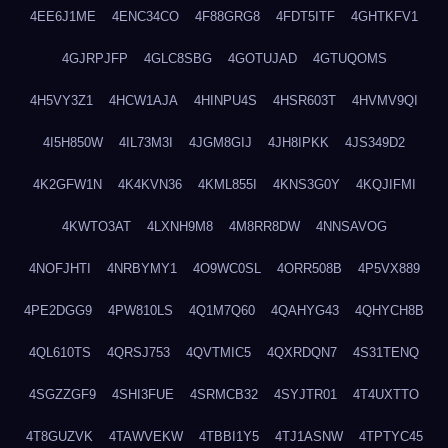
4EE6J1ME
4ENC34CO
4F88GRG8
4FDT5ITF
4GHTKFV1
4GJRPJFP
4GLC8SBG
4GOTUJAD
4GTUQOMS
4H5VY3Z1
4HCW1AJA
4HINPU4S
4HSR603T
4HVMV9QI
4I5H850W
4IL73M3I
4JGM8GIJ
4JH8IPKK
4JS349D2
4K2GFW1N
4K4KVN36
4KML855I
4KNS3G0Y
4KQJIFMI
4KWTO3AT
4LXNH9M8
4M8RR8DW
4NNSAVOG
4NOFJHTI
4NRBYMY1
4O9WC0SL
4ORR508B
4P5VX889
4PE2DGG9
4PW810LS
4Q1M7Q60
4QAHYG43
4QHYCH8B
4QL610TS
4QRSJ753
4QVTMIC5
4QXRDQN7
4S31TENQ
4SGZZGF9
4SHI3FUE
4SRMCB32
4SYJTR01
4T4UXTTO
4T8GUZVK
4TAWVEKW
4TBBI1Y5
4TJ1ASNW
4TPTYC45