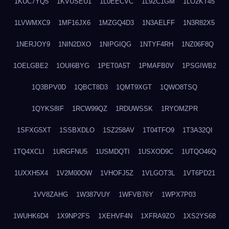
1KUC7YQ5
1KVUSEU1
1L0EECVC
1L92C1GM
1LO2KT45
1LVWMXC9
1MF16JX6
1MZGQ4D3
1N3AELFF
1N3R82X5
1NERJOY9
1NIN2DXO
1NIPGIQG
1NTYF4RH
1NZ06F8Q
1OELGBE2
1OUI6BYG
1PET0A5T
1PMAFB0V
1PSGIWB2
1Q3BPV0D
1QBCT8D3
1QMT9XGT
1QWO8TSQ
1QYKS8IF
1RCW99QZ
1RDUWSSK
1RYOMZPR
1SFXG5XT
1SSBXDLO
1SZ258AV
1T04TFO9
1T3A32QI
1TQ4XCLI
1URGFNU5
1USMDQTI
1USXOD9C
1UTQO46Q
1UXXH5X4
1V2M00OW
1VHOFJ5Z
1VLGOT3L
1VT6PD21
1VV8ZAHG
1W387VUY
1WFVB76Y
1WPX7P03
1WUHK6D4
1X9NP2FS
1XEHVF4N
1XFRA9ZO
1XS2YS68