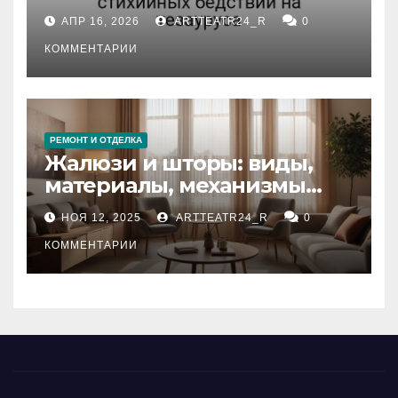
влияние анализа
АПР 16, 2026
ARTTEATR24_R
0
стихийных бедствий на
тезауруса
КОММЕНТАРИИ
РЕМОНТ И ОТДЕЛКА
Жалюзи и шторы: виды,
материалы, механизмы
управления и уход
НОЯ 12, 2025
ARTTEATR24_R
0
КОММЕНТАРИИ