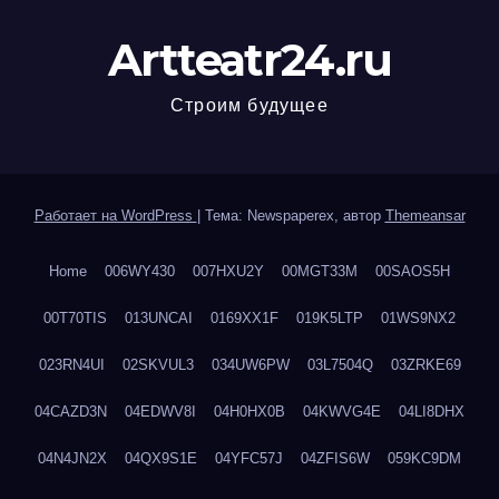
Artteatr24.ru
Строим будущее
Работает на WordPress
|
Тема: Newspaperex, автор
Themeansar
Home
006WY430
007HXU2Y
00MGT33M
00SAOS5H
00T70TIS
013UNCAI
0169XX1F
019K5LTP
01WS9NX2
023RN4UI
02SKVUL3
034UW6PW
03L7504Q
03ZRKE69
04CAZD3N
04EDWV8I
04H0HX0B
04KWVG4E
04LI8DHX
04N4JN2X
04QX9S1E
04YFC57J
04ZFIS6W
059KC9DM