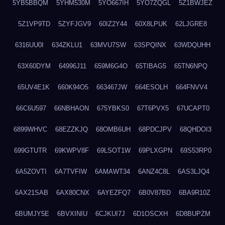
5YB5BBQM
5YHM530M
5YO667IH
5YO7ZQGL
5Z1BWJEZ
5Z1VP9TD
5ZYFJGV9
60IZ2Y44
60X8LPUK
62LJGRE8
6316UU0I
634ZKLU1
63MVU7SW
63SPQINX
63WDQUHH
63X60DYM
64996J11
659M6G4O
65TIBAG5
65TN6NPQ
65UV4E1K
660K94O5
663467JW
664ESOLH
664FNVV4
66C6U597
66NBHAON
675YBKS0
67T6PVX5
67UCAPT0
6899WHVC
68EZZKJQ
68OMB6UH
68PDCJPV
68QHDOI3
699GTUTR
69KWPV8F
69LSOT1W
69PLXGPN
69S53RP0
6A5ZOVTI
6A7TVFIW
6AMAWT34
6ANZ4C8L
6AS3LJQ4
6AX21SAB
6AX80CNX
6AYEZFQ7
6B0V87BD
6BA9R10Z
6BUMJY5E
6BVXINIU
6CJKUI7J
6D1OSCXH
6D8BUPZM