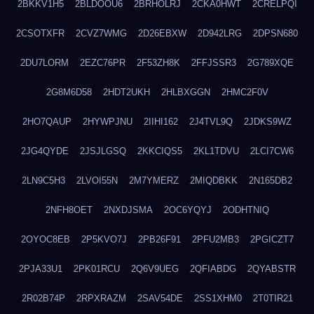
2BKKV1H5
2BLDOOU6
2BRHOLRJ
2CKA0HWT
2CRELPQI
2CSOTXFR
2CVZ7WMG
2D26EBXW
2D942LRG
2DPSN680
2DU7LORM
2EZC76PR
2F53ZH8K
2FFJSSR3
2G789XQE
2G8M6D58
2HDT2UKH
2HLBXGGN
2HMC2F0V
2HO7QAUP
2HYWPJNU
2IIHI162
2J4TVL9Q
2JDKS9WZ
2JG4QYDE
2JSJLGSQ
2KKCIQS5
2KL1TDVU
2LCI7CW6
2LN9C5H3
2LVOI55N
2M7YMERZ
2MIQDBKK
2N165DB2
2NFH8OET
2NXDJSMA
2OC6YQYJ
2ODHTNIQ
2OYOC8EB
2P5KVO7J
2PB26F91
2PFU2MB3
2PGICZT7
2PJA33U1
2PK01RCU
2Q6V9UEG
2QFIABDG
2QYABSTR
2R02B74P
2RPXRAZM
2SAV54DE
2SS1XHM0
2T0TIR21