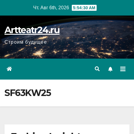
Перейти
Чт. Авг 6th, 2026
5:54:31 AM
к
содержанию
Artteatr24.ru
Строим будущее
SF63KW25