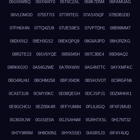
05G55WBQ
05IXW4Y0
05T6CZAL
069K7D5M
06FAMUAG
06VLOMOD
0755T7I3
077IRTEG
07ASX5QF
07BDB1DD
07FH6X4N
07TQ4ZU9
07UES9ES
07VPTDH1
08B99MM7
08DIX912
08EH3GS2
08EKQPQ9
08G6A3PD
08HJRZKG
08R2TE13
091V6YQE
0959345H
097C3BE4
09DI9AQ2
09RKK0JO
0A54G2WE
0A7RXWXI
0AG4NTTC
0AYXMFKC
0BO4RLHU
0BOHM258
0BPJ04DK
0BSHJVOT
0C9RGFN6
0CA5T1U9
0CMYI0KC
0D38QEGH
0DCJSPJ1
0DZMHHX1
0E9GCHCU
0EZ05K4R
0FFYUM84
0FLIL6GQ
0FXF2MUD
0G363XJW
0GI31E0A
0GJSAH4M
0GRH7XSL
0H17NT32
0H7Y9RRM
0H9OI0N1
0HYK5SEI
0IA5RSJ3
0IF4Y4UQ