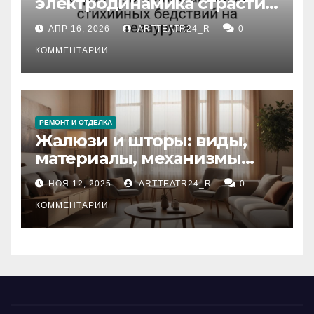
электродинамика страсти:
влияние анализа
АПР 16, 2026
ARTTEATR24_R
0
стихийных бедствий на
тезауруса
КОММЕНТАРИИ
РЕМОНТ И ОТДЕЛКА
Жалюзи и шторы: виды,
материалы, механизмы
управления и уход
НОЯ 12, 2025
ARTTEATR24_R
0
КОММЕНТАРИИ