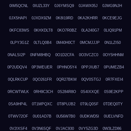
0IM5QCNL
0IUZL33Y
0J6YMSQ9
0JAWX05J
0JMG9NJH
0JX5HAPI
0JXDX9ZM
0K8I19RD
0KA2KHRR
0KCE9EJG
0KFC83WS
0KHXDLT8
0KO7R0BZ
0LA240G7
0LIQ91PM
0LPY3G1Z
0LTLQ0B4
0M40H0CT
0MCMJJJP
0N1LZI50
0NALSI2P
0NFM8HBQ
0O1D2CFA
0O3VCZC0
0OY5HHNM
0P2UDQV4
0P3WEUER
0PHNO5Y4
0PPJIUB7
0PUMEZB4
0QLRKCUP
0QO261FR
0QR27BKM
0QV0STGJ
0R7FXEI4
0RCWTWLK
0RH9C3CH
0S284R8O
0S4IXXQE
0S9E2KPP
0SA9HP4L
0T1MPQXC
0T8PUJB2
0T9LQ0SF
0TDEQ0TY
0TWV72OF
0U01AD7B
0U56W7B0
0UDKWD5I
0UELVNFD
0V2IXSF4
0V3N6SQF
0VJAC930
0VY5ZG3D
0W3LZD86