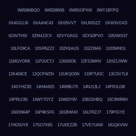
0W58MBQO
0W5D86N5
0W8SOPXW
0WY1BFPQ
0X4GG1J6
0XAANC43
0XI05VVT
0XLR0SZZ
0XW3VGXD
0ZAVTHSI
0ZM4J2CX
0ZVYGAG2
0ZXS0PVO
105XMS37
10LFO9CA
10SRNZZ2
10ZH1AUS
10ZZI8A5
1103WHO1
11MGVORK
11P2UCTJ
126I93O6
12FS3WHV
12HZ1JWW
12K469CE
12QCPWZN
12UKQO0N
133P7UOC
13COV7L8
14GYHZ3D
14H4A825
14M9BJ75
14NJ13LJ
14PRJLGB
14PRLC85
14WY7OYZ
1546DY9V
15B2SHBQ
15C9WR6H
160ON64P
16P9KSF6
16SBWI43
16U7RZJT
179PIGYE
17HG5UY8
17SO7X9S
17UXEZ2B
17VE7UAW
181QKVNV