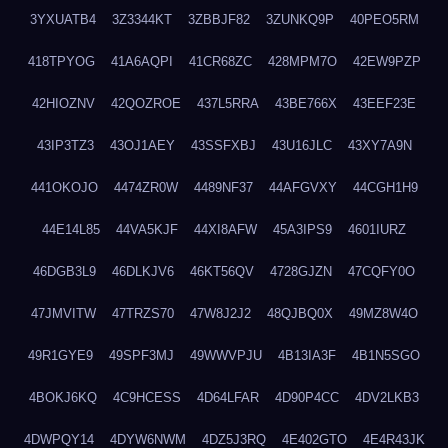
3YXUATB4
3Z3344KT
3ZBBJF82
3ZUNKQ9P
40PEO5RM
418TPYOG
41A6AQPI
41CR68ZC
428MPM7O
42EW9PZP
42HIOZNV
42QOZROE
437L5RRA
43BE766X
43EEF23E
43IP3TZ3
43OJ1AEY
43SSFXBJ
43U16JLC
43XY7A9N
441OKOJO
4474ZR0W
4489NF37
44AFGVXY
44CGH1H9
44E14L85
44VA5KJF
44XI8AFW
45A3IPS9
4601IURZ
46DGB3L9
46DLKJV6
46KT56QV
4728GJZN
47CQFY0O
47JMVITW
47TRZS70
47W8J2J2
48QJBQ0X
49MZ8W4O
49R1GYE9
49SPF3MJ
49WWVPJU
4B13IA3F
4B1N5SGO
4BOKJ6KQ
4C9HCESS
4D64LFAR
4D90P4CC
4DV2LKB3
4DWPQY14
4DYW6NWM
4DZ5J3RQ
4E402GTO
4E4R43JK