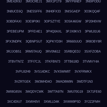
3ME42K9J
3MOCREJ1
3MX1P1T9
3MYP6NEF
3N0IPODU
3N8UCE6Q
3NE5SFF6
3NH0FX33
3NISGAEP
3O3KQQ4F
3OBDFAXI
3OE9P0KI
3OPSZTYE
3OSK46GW
3P20H0VW
3PEBEUPM
3PFEI4E1
3PHQ0AXL
3PJX8KV3
3PWL81U6
3PX3NDPK
3QBNPSU7
3QPKYD3H
3R660UUO
3R8OBY8R
3RJJOB51
3RM5TAUQ
3RV0N612
3SRBQEDJ
3SXFZOBA
3TBVTN7Z
3TFI7CJL
3TKFBN73
3TTB618D
3TVMVY4A
3VPL82H9
3VS14DKC
3VX5WW8T
3VXFRWKX
3VZRTGEK
3W3MHD4O
3WAD8W9N
3WDTF1N3
3WI8G8SN
3WQDYCWK
3WTTA97N
3WU70G19
3X71FE60
3XC4DIU7
3XMIH0VI
3XMLLD4K
3XWW9P5D
3Y2Z2FMH