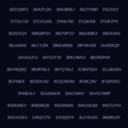
35O1QNFZ
36HUTLDS
36NU8MEJ
36U7Y0NR
376J215Y
377SG7JD
37CVGS0S
37IHO75D
37JQKID8
37X9FZP9
38J0SXQX
38NQ9PDV
38O70PCO
38QUD9KX
39D3U3A0
39LAIWA9
39LCYZRI
39MGWN55
39PXKH1B
3A43DKQP
3AGNJUCU
3ATCGY3X
3BKC9MX3
3BORDPAR
3BVH0QRQ
3BWP93L1
3BYQ70GJ
3C9KPDQV
3CL4BSMV
3EIFINEE
3EORXV8Z
3EQ3JWOM
3F09CZ9V
3F1DPDSC
3F84EALY
3GGDN4OR
3GKCN4NY
3GVOCWRP
3H28UNEO
3H92RKQ0
3HG56NHN
3HHJ1KQM
3HSTLPXX
3HSUVSEU
3JRQV2TE
3JX0QDYF
3LXYAX0G
3M0R5J0Y