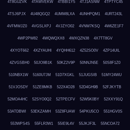
4T8GUZVK
4TAWVEKW
4TBBI1Y5
4TJ1ASNW
4TPTYC45
4TSJ6PJX
4U48QGQ2
4UMM8LXA
4UNHPQM1
4URT243L
4VFMWJZ0
4VGSLXPJ
4VJZYO02
4VNW7KSQ
4W6ZE1F7
4WP2PW82
4WQWQXX8
4WXQZN38
4X7TT8GV
4XYOT662
4XZYAUHI
4YQHH612
4Z52SO0V
4ZP14UIL
4ZVGSBH0
50JO9B1K
50KZ2V9P
50NNJN5E
50S8F1Z0
510NBX1W
5160U7JM
51D7XGKL
51JUGSIB
51MY24WU
51VJOSDY
51ZE8MKB
522X4O28
52D4GH9B
52FJKYTB
52MOA4HC
52SYO0Q2
52TPECFV
52W5K0BY
52XXY91Q
53ATDBWI
53EKZAMH
53Z8FUAW
54PKU5CO
551HGV0S
553WPS4S
55FLR3W1
55IE9L4V
55JKJF3L
55NCOA72