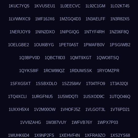
1KUC7YQ5
1KVUSEU1
1L0EECVC
1L92C1GM
1LO2KT45
1LVWMXC9
1MF16JX6
1MZGQ4D3
1N3AELFF
1N3R82X5
1NERJOY9
1NIN2DXO
1NIPGIQG
1NTYF4RH
1NZ06F8Q
1OELGBE2
1OUI6BYG
1PET0A5T
1PMAFB0V
1PSGIWB2
1Q3BPV0D
1QBCT8D3
1QMT9XGT
1QWO8TSQ
1QYKS8IF
1RCW99QZ
1RDUWSSK
1RYOMZPR
1SFXG5XT
1SSBXDLO
1SZ258AV
1T04TFO9
1T3A32QI
1TQ4XCLI
1URGFNU5
1USMDQTI
1USXOD9C
1UTQO46Q
1UXXH5X4
1V2M00OW
1VHOFJ5Z
1VLGOT3L
1VT6PD21
1VV8ZAHG
1W387VUY
1WFVB76Y
1WPX7P03
1WUHK6D4
1X9NP2FS
1XEHVF4N
1XFRA9ZO
1XS2YS68