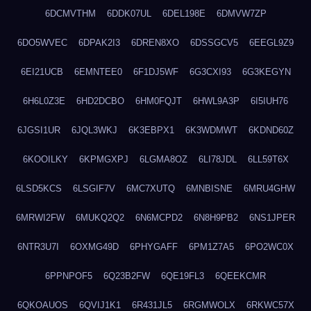
6DCMVTHM
6DDK07UL
6DEL198E
6DMVW7ZP
6DO5WVEC
6DPAK2I3
6DREN8XO
6DSSGCV5
6EEGL9Z9
6EI21UCB
6EMNTEE0
6F1DJ5WF
6G3CXI93
6G3KEGYN
6H6L0Z3E
6HD2DCBO
6HM0FQJT
6HWL9A3P
6I5IUH76
6JGSI1UR
6JQL3WKJ
6K3EBPX1
6K3WDMWT
6KDND60Z
6KOOILKY
6KPMGXPJ
6LGMA8OZ
6LI78JDL
6LL59T6X
6LSD5KCS
6LSGIF7V
6MC7XUTQ
6MNBISNE
6MRU4GHW
6MRWI2FW
6MUKQ2Q2
6N6MCPD2
6N8H9PB2
6NS1JPER
6NTR3U7I
6OXMG49D
6PHYGAFF
6PM1Z7A5
6PO2WC0X
6PPNPOF5
6Q23B2FW
6QE19FL3
6QEEKCMR
6QKOAUOS
6QVIJ1K1
6R431JL5
6RGMWOLX
6RKWC57X