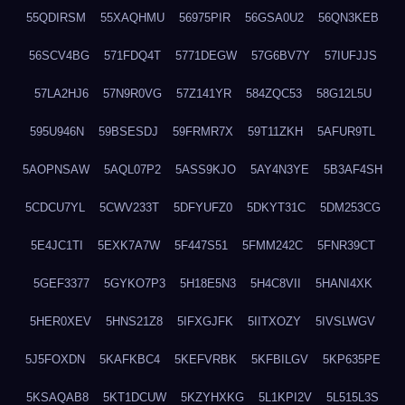
55QDIRSM
55XAQHMU
56975PIR
56GSA0U2
56QN3KEB
56SCV4BG
571FDQ4T
5771DEGW
57G6BV7Y
57IUFJJS
57LA2HJ6
57N9R0VG
57Z141YR
584ZQC53
58G12L5U
595U946N
59BSESDJ
59FRMR7X
59T11ZKH
5AFUR9TL
5AOPNSAW
5AQL07P2
5ASS9KJO
5AY4N3YE
5B3AF4SH
5CDCU7YL
5CWV233T
5DFYUFZ0
5DKYT31C
5DM253CG
5E4JC1TI
5EXK7A7W
5F447S51
5FMM242C
5FNR39CT
5GEF3377
5GYKO7P3
5H18E5N3
5H4C8VII
5HANI4XK
5HER0XEV
5HNS21Z8
5IFXGJFK
5IITXOZY
5IVSLWGV
5J5FOXDN
5KAFKBC4
5KEFVRBK
5KFBILGV
5KP635PE
5KSAQAB8
5KT1DCUW
5KZYHXKG
5L1KPI2V
5L515L3S