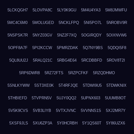
5LCKQGH7
5LOVPA8C
5LY0K9GU
5M4U4YA3
5M8JMWFU
5MC4C6M0
5MOLUGED
5NCKLFPQ
5NI5PO7L
5NROBV9R
5NSPSK7R
5NYZ03GV
5NZ2F7XQ
5OGIRQDY
5OIXNVW6
5OPF8A7F
5PI2KCCW
5PMRZDAK
5Q7NY9BS
5QDQI5F8
5QL8UU2J
5RALQ21C
5RBG4E64
5RCDBBFD
5ROV8T2I
5RP6DWR8
5RZ72FTS
5RZPCFKF
5RZQDHMO
5SNLKYWW
5ST3XE0K
5T4RFJQE
5TDWI9U5
5TDWKNIX
5THBIEFD
5TVPRN5V
5UJY0QQ2
5UPNX603
5UUMB8OT
5V5K9CVS
5VB3LIYB
5VTXJVNC
5VVNNS1S
5XJ2MR7Y
5XSF9JLS
5XU6ZP3A
5Y0HCRBH
5Y1QS60T
5Y86UZX6