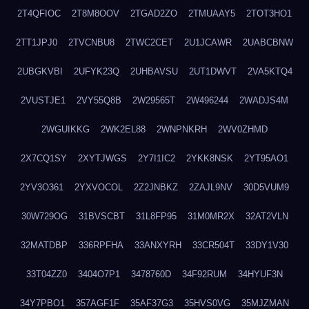
2T4QFIOC
2T8M8OOV
2TGAD2ZO
2TMUAAY5
2TOT3HO1
2TT1JPJ0
2TVCNBU8
2TWC2CET
2U1JCAWR
2UABCBNW
2UBGKVBI
2UFYK23Q
2UHBAVSU
2UT1DWVT
2VA5KTQ4
2VUSTJE1
2VY55Q8B
2W29565T
2W496244
2WADJS4M
2WGUIKKG
2WK2EL88
2WNPNKRH
2WV0ZHMD
2X7CQ1SY
2XYTJWGS
2Y7I1IC2
2YKK8NSK
2YT95AO1
2YV3O361
2YXVOCOL
2Z2JNBKZ
2ZAJL9NV
30D5VUM9
30W729OG
31BVSCBT
31L8FP95
31M0MR2X
32AT2VLN
32MATDBP
336RPFHA
33ANXYRH
33CR504T
33DY1V30
33T04ZZ0
3404O7P1
3478760D
34F92RUM
34HYUF3N
34Y7PBO1
357AGF1F
35AF37G3
35HVS0VG
35MJZMAN