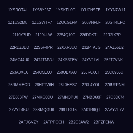
1XSROT4L
1YS8YJ6Z
1YSKFL0G
1YUCNSFB
1YYN7W1J
1Z1US2M8
1ZLGWTF7
1ZOCGLFM
206VNFLF
20GH4EFO
2110Y7UD
21J9UIA6
2254Q10C
226DDKTL
22R2IX7P
22RDZ3DD
22S5F4PR
22XXR3UO
232PTAJG
24AZ56D2
24MC44U0
24TJTMVU
24XS3FEV
24YV1LVI
252T7VNK
253A0XC6
254O5EQJ
258OBXAU
25JR0XCH
25Q8956U
25RMMEOD
26HTTV6H
26L0HESZ
270L4YOL
276UFPNM
27E8J3FW
27MKG0DU
27MNQPU0
27NBD68F
27O3D674
27VYT4KU
28SMQGU6
299T1G15
2A01R6QT
2AAYZL7V
2AFJGVZY
2ATPPOCH
2B2G3AW2
2BFZFCNW