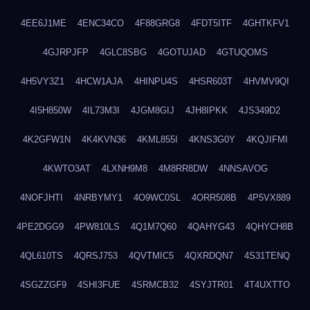
4EE6J1ME
4ENC34CO
4F88GRG8
4FDT5ITF
4GHTKFV1
4GJRPJFP
4GLC8SBG
4GOTUJAD
4GTUQOMS
4H5VY3Z1
4HCW1AJA
4HINPU4S
4HSR603T
4HVMV9QI
4I5H850W
4IL73M3I
4JGM8GIJ
4JH8IPKK
4JS349D2
4K2GFW1N
4K4KVN36
4KML855I
4KNS3G0Y
4KQJIFMI
4KWTO3AT
4LXNH9M8
4M8RR8DW
4NNSAVOG
4NOFJHTI
4NRBYMY1
4O9WC0SL
4ORR508B
4P5VX889
4PE2DGG9
4PW810LS
4Q1M7Q60
4QAHYG43
4QHYCH8B
4QL610TS
4QRSJ753
4QVTMIC5
4QXRDQN7
4S31TENQ
4SGZZGF9
4SHI3FUE
4SRMCB32
4SYJTR01
4T4UXTTO