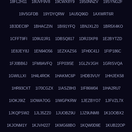
18FL2H11
18UVF9V8
19CWX8Y9
19S0NNZV
19SYNG2F
19V5GFDB
19YDYQRW
1AU5Q96D
1AXWRT6R
1B3DEC8P
1BHACZIN
1BI91YFQ
1BNJXLZ0
1BR5X4KO
1CFFT9FI
1D9U2JR1
1DBSQ817
1DRJ3XP8
1E2BYTZD
1E8JEY8J
1EN94O56
1EZXAZS6
1FH0C41J
1FIP186C
1FJ0BB6J
1FM8AVFQ
1FP03I5E
1GL2VJGH
1GRISVQA
1GWILLXI
1H4L4ROK
1HAKMC6P
1HDB3VUY
1HHJEK58
1HR93CXT
1I70CGZX
1IASZ8H3
1IF86W04
1IHA2RU7
1IOKJ9IZ
1IOWA7OG
1IWGPKRW
1JEZBYO7
1JFVZL7X
1JKQPSW2
1JL35ZZ0
1JUOBZ9U
1JZ9UNM8
1K1OOBX2
1KJONM1Y
1KJVH227
1KMG68BO
1KQW0D9E
1KUB22OP