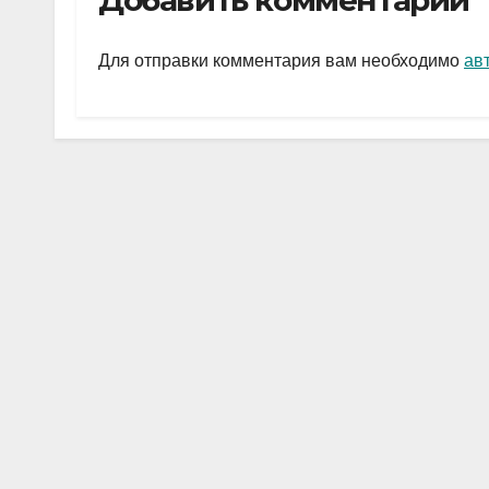
Добавить комментарий
gr
s
а
a
A
в
Для отправки комментария вам необходимо
ав
m
p
и
p
ть