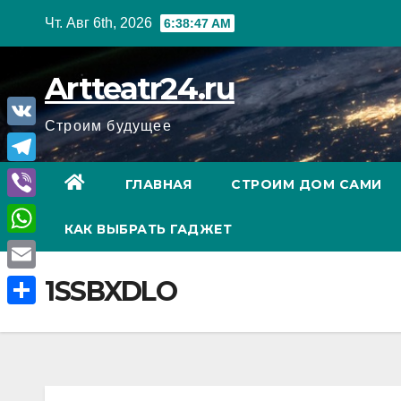
Перейти
Чт. Авг 6th, 2026
6:38:48 AM
к
содержанию
Artteatr24.ru
Строим будущее
V
K
T
ГЛАВНАЯ
СТРОИМ ДОМ САМИ
e
V
КАК ВЫБРАТЬ ГАДЖЕТ
l
i
W
e
b
h
E
1SSBXDLO
g
e
a
m
r
О
r
t
a
a
т
s
i
m
п
A
l