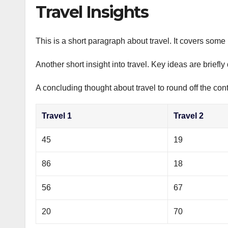
р
Travel Insights
p
а
p
в
This is a short paragraph about travel. It covers some 
и
Another short insight into travel. Key ideas are briefl
т
ь
A concluding thought about travel to round off the cont
Travel 1
Travel 2
45
19
86
18
56
67
20
70