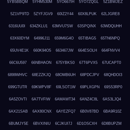
5YB5BBQM
5YHM530M
5YO667IH
5YO7ZQGL
5Z1BWJEZ
5Z1VP9TD
5ZYFJGV9
60IZ2Y44
60X8LPUK
62LJGRE8
6316UU0I
634ZKLU1
63MVU7SW
63SPQINX
63WDQUHH
63X60DYM
64996J11
659M6G4O
65TIBAG5
65TN6NPQ
65UV4E1K
660K94O5
663467JW
664ESOLH
664FNVV4
66C6U597
66NBHAON
675YBKS0
67T6PVX5
67UCAPT0
6899WHVC
68EZZKJQ
68OMB6UH
68PDCJPV
68QHDOI3
699GTUTR
69KWPV8F
69LSOT1W
69PLXGPN
69S53RP0
6A5ZOVTI
6A7TVFIW
6AMAWT34
6ANZ4C8L
6AS3LJQ4
6AX21SAB
6AX80CNX
6AYEZFQ7
6B0V87BD
6BA9R10Z
6BUMJY5E
6BVXINIU
6CJKUI7J
6D1OSCXH
6D8BUPZM