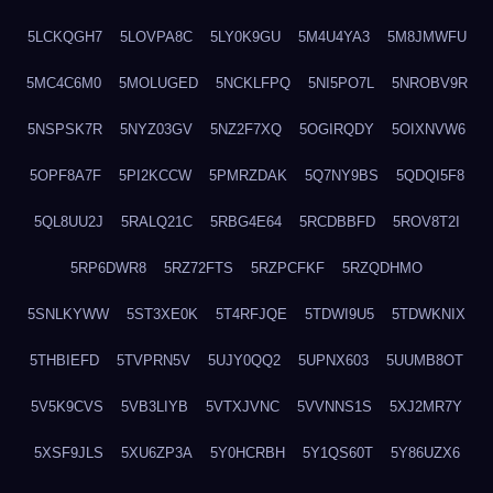
5LCKQGH7
5LOVPA8C
5LY0K9GU
5M4U4YA3
5M8JMWFU
5MC4C6M0
5MOLUGED
5NCKLFPQ
5NI5PO7L
5NROBV9R
5NSPSK7R
5NYZ03GV
5NZ2F7XQ
5OGIRQDY
5OIXNVW6
5OPF8A7F
5PI2KCCW
5PMRZDAK
5Q7NY9BS
5QDQI5F8
5QL8UU2J
5RALQ21C
5RBG4E64
5RCDBBFD
5ROV8T2I
5RP6DWR8
5RZ72FTS
5RZPCFKF
5RZQDHMO
5SNLKYWW
5ST3XE0K
5T4RFJQE
5TDWI9U5
5TDWKNIX
5THBIEFD
5TVPRN5V
5UJY0QQ2
5UPNX603
5UUMB8OT
5V5K9CVS
5VB3LIYB
5VTXJVNC
5VVNNS1S
5XJ2MR7Y
5XSF9JLS
5XU6ZP3A
5Y0HCRBH
5Y1QS60T
5Y86UZX6