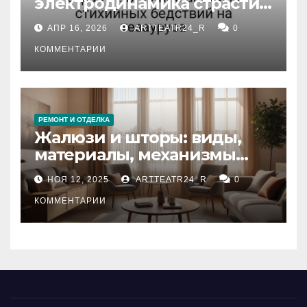
электродинамика страсти:
влияние анализа
АПР 16, 2026
ARTTEATR24_R
0
стихийных бедствий на
тезауруса
КОММЕНТАРИИ
РЕМОНТ И ОТДЕЛКА
Жалюзи и шторы: виды,
материалы, механизмы
управления и уход
НОЯ 12, 2025
ARTTEATR24_R
0
КОММЕНТАРИИ