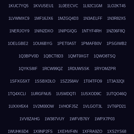
1KUC7YQ5
1KVUSEU1
1L0EECVC
1L92C1GM
1LO2KT45
1LVWMXC9
1MF16JX6
1MZGQ4D3
1N3AELFF
1N3R82X5
1NERJOY9
1NIN2DXO
1NIPGIQG
1NTYF4RH
1NZ06F8Q
1OELGBE2
1OUI6BYG
1PET0A5T
1PMAFB0V
1PSGIWB2
1Q3BPV0D
1QBCT8D3
1QMT9XGT
1QWO8TSQ
1QYKS8IF
1RCW99QZ
1RDUWSSK
1RYOMZPR
1SFXG5XT
1SSBXDLO
1SZ258AV
1T04TFO9
1T3A32QI
1TQ4XCLI
1URGFNU5
1USMDQTI
1USXOD9C
1UTQO46Q
1UXXH5X4
1V2M00OW
1VHOFJ5Z
1VLGOT3L
1VT6PD21
1VV8ZAHG
1W387VUY
1WFVB76Y
1WPX7P03
1WUHK6D4
1X9NP2FS
1XEHVF4N
1XFRA9ZO
1XS2YS68