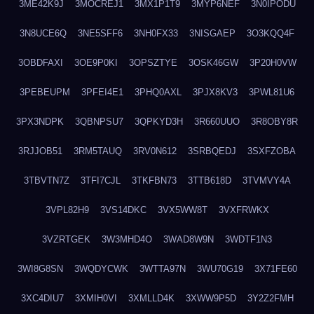
3ME42K9J
3MOCREJ1
3MX1P1T9
3MYP6NEF
3N0IPODU
3N8UCE6Q
3NE5SFF6
3NH0FX33
3NISGAEP
3O3KQQ4F
3OBDFAXI
3OE9P0KI
3OPSZTYE
3OSK46GW
3P20H0VW
3PEBEUPM
3PFEI4E1
3PHQ0AXL
3PJX8KV3
3PWL81U6
3PX3NDPK
3QBNPSU7
3QPKYD3H
3R660UUO
3R8OBY8R
3RJJOB51
3RM5TAUQ
3RV0N612
3SRBQEDJ
3SXFZOBA
3TBVTN7Z
3TFI7CJL
3TKFBN73
3TTB618D
3TVMVY4A
3VPL82H9
3VS14DKC
3VX5WW8T
3VXFRWKX
3VZRTGEK
3W3MHD4O
3WAD8W9N
3WDTF1N3
3WI8G8SN
3WQDYCWK
3WTTA97N
3WU70G19
3X71FE60
3XC4DIU7
3XMIH0VI
3XMLLD4K
3XWW9P5D
3Y2Z2FMH