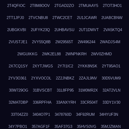
2T4QFIOC
2T8M8OOV
2TGAD2ZO
2TMUAAY5
2TOT3HO1
2TT1JPJ0
2TVCNBU8
2TWC2CET
2U1JCAWR
2UABCBNW
2UBGKVBI
2UFYK23Q
2UHBAVSU
2UT1DWVT
2VA5KTQ4
2VUSTJE1
2VY55Q8B
2W29565T
2W496244
2WADJS4M
2WGUIKKG
2WK2EL88
2WNPNKRH
2WV0ZHMD
2X7CQ1SY
2XYTJWGS
2Y7I1IC2
2YKK8NSK
2YT95AO1
2YV3O361
2YXVOCOL
2Z2JNBKZ
2ZAJL9NV
30D5VUM9
30W729OG
31BVSCBT
31L8FP95
31M0MR2X
32AT2VLN
32MATDBP
336RPFHA
33ANXYRH
33CR504T
33DY1V30
33T04ZZ0
3404O7P1
3478760D
34F92RUM
34HYUF3N
34Y7PBO1
357AGF1F
35AF37G3
35HVS0VG
35MJZMAN