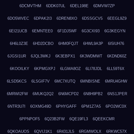
6DCMVTHM
6DDK07UL
6DEL198E
6DMVW7ZP
6DO5WVEC
6DPAK2I3
6DREN8XO
6DSSGCV5
6EEGL9Z9
6EI21UCB
6EMNTEE0
6F1DJ5WF
6G3CXI93
6G3KEGYN
6H6L0Z3E
6HD2DCBO
6HM0FQJT
6HWL9A3P
6I5IUH76
6JGSI1UR
6JQL3WKJ
6K3EBPX1
6K3WDMWT
6KDND60Z
6KOOILKY
6KPMGXPJ
6LGMA8OZ
6LI78JDL
6LL59T6X
6LSD5KCS
6LSGIF7V
6MC7XUTQ
6MNBISNE
6MRU4GHW
6MRWI2FW
6MUKQ2Q2
6N6MCPD2
6N8H9PB2
6NS1JPER
6NTR3U7I
6OXMG49D
6PHYGAFF
6PM1Z7A5
6PO2WC0X
6PPNPOF5
6Q23B2FW
6QE19FL3
6QEEKCMR
6QKOAUOS
6QVIJ1K1
6R431JL5
6RGMWOLX
6RKWC57X