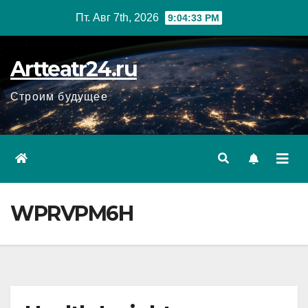
Перейти
Пт. Авг 7th, 2026
9:04:34 PM
к
содержанию
Artteatr24.ru
Строим будущее
WPRVPM6H