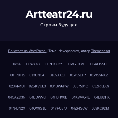
Artteatr24.ru
Строим будущее
Работает на WordPress
|
Тема: Newspaperex, автор
Themeansar
Home
006WY430
007HXU2Y
00MGT33M
00SAOS5H
00T70TIS
013UNCAI
0169XX1F
019K5LTP
01WS9NX2
023RN4UI
02SKVUL3
034UW6PW
03L7504Q
03ZRKE69
04CAZD3N
04EDWV8I
04H0HX0B
04KWVG4E
04LI8DHX
04N4JN2X
04QX9S1E
04YFC57J
04ZFIS6W
059KC9DM