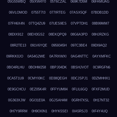
05G55WBQ
05IXW4Y0
05T6CZAL
069K7D5M
06FAMUAG
06VLOMOD
0755T7I3
077IRTEG
07ASX5QF
07BDB1DD
07FH6X4N
07TQ4ZU9
07UES9ES
07VPTDH1
08B99MM7
08DIX912
08EH3GS2
08EKQPQ9
08G6A3PD
08HJRZKG
08R2TE13
091V6YQE
0959345H
097C3BE4
09DI9AQ2
09RKK0JO
0A54G2WE
0A7RXWXI
0AG4NTTC
0AYXMFKC
0BO4RLHU
0BOHM258
0BPJ04DK
0BSHJVOT
0C9RGFN6
0CA5T1U9
0CMYI0KC
0D38QEGH
0DCJSPJ1
0DZMHHX1
0E9GCHCU
0EZ05K4R
0FFYUM84
0FLIL6GQ
0FXF2MUD
0G363XJW
0GI31E0A
0GJSAH4M
0GRH7XSL
0H17NT32
0H7Y9RRM
0H9OI0N1
0HYK5SEI
0IA5RSJ3
0IF4Y4UQ