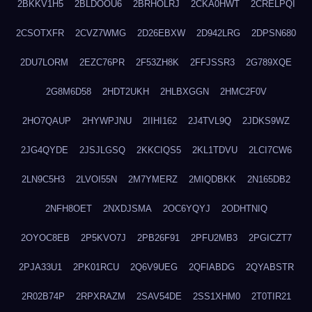
2BKKV1H5
2BLDOOU6
2BRHOLRJ
2CKA0HWT
2CRELPQI
2CSOTXFR
2CVZ7WMG
2D26EBXW
2D942LRG
2DPSN680
2DU7LORM
2EZC76PR
2F53ZH8K
2FFJSSR3
2G789XQE
2G8M6D58
2HDT2UKH
2HLBXGGN
2HMC2F0V
2HO7QAUP
2HYWPJNU
2IIHI162
2J4TVL9Q
2JDKS9WZ
2JG4QYDE
2JSJLGSQ
2KKCIQS5
2KL1TDVU
2LCI7CW6
2LN9C5H3
2LVOI55N
2M7YMERZ
2MIQDBKK
2N165DB2
2NFH8OET
2NXDJSMA
2OC6YQYJ
2ODHTNIQ
2OYOC8EB
2P5KVO7J
2PB26F91
2PFU2MB3
2PGICZT7
2PJA33U1
2PK01RCU
2Q6V9UEG
2QFIABDG
2QYABSTR
2R02B74P
2RPXRAZM
2SAV54DE
2SS1XHM0
2T0TIR21