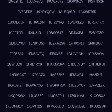
18FL2H11
18UVF9V8
19CWX8Y9
19S0NNZV
19SYNG2F
19V5GFDB
19YDYQRW
1AU5Q96D
1AXWRT6R
1B3DEC8P
1BHACZIN
1BI91YFQ
1BNJXLZ0
1BR5X4KO
1CFFT9FI
1D9U2JR1
1DBSQ817
1DRJ3XP8
1E2BYTZD
1E8JEY8J
1EN94O56
1EZXAZS6
1FH0C41J
1FIP186C
1FJ0BB6J
1FM8AVFQ
1FP03I5E
1GL2VJGH
1GRISVQA
1GWILLXI
1H4L4ROK
1HAKMC6P
1HDB3VUY
1HHJEK58
1HR93CXT
1I70CGZX
1IASZ8H3
1IF86W04
1IHA2RU7
1IOKJ9IZ
1IOWA7OG
1IWGPKRW
1JEZBYO7
1JFVZL7X
1JKQPSW2
1JL35ZZ0
1JUOBZ9U
1JZ9UNM8
1K1OOBX2
1KJONM1Y
1KJVH227
1KMG68BO
1KQW0D9E
1KUB22OP