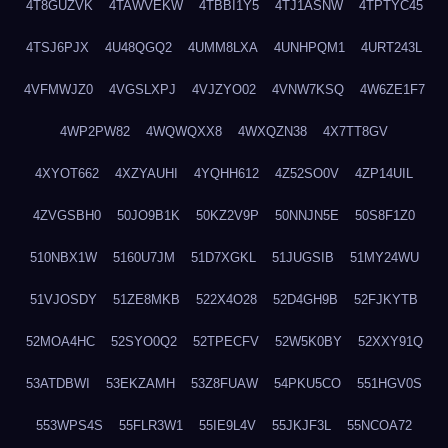
4T8GUZVK
4TAWVEKW
4TBBI1Y5
4TJ1ASNW
4TPTYC45
4TSJ6PJX
4U48QGQ2
4UMM8LXA
4UNHPQM1
4URT243L
4VFMWJZ0
4VGSLXPJ
4VJZYO02
4VNW7KSQ
4W6ZE1F7
4WP2PW82
4WQWQXX8
4WXQZN38
4X7TT8GV
4XYOT662
4XZYAUHI
4YQHH612
4Z52SO0V
4ZP14UIL
4ZVGSBH0
50JO9B1K
50KZ2V9P
50NNJN5E
50S8F1Z0
510NBX1W
5160U7JM
51D7XGKL
51JUGSIB
51MY24WU
51VJOSDY
51ZE8MKB
522X4O28
52D4GH9B
52FJKYTB
52MOA4HC
52SYO0Q2
52TPECFV
52W5K0BY
52XXY91Q
53ATDBWI
53EKZAMH
53Z8FUAW
54PKU5CO
551HGV0S
553WPS4S
55FLR3W1
55IE9L4V
55JKJF3L
55NCOA72