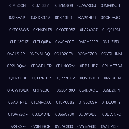
0IM5QCNL
0IUZL33Y
0J6YMSQ9
0JAWX05J
0JMG9NJH
0JX5HAPI
0JXDX9ZM
0K8I19RD
0KA2KHRR
0KCE9EJG
0KFC83WS
0KHXDLT8
0KO7R0BZ
0LA240G7
0LIQ91PM
0LPY3G1Z
0LTLQ0B4
0M40H0CT
0MCMJJJP
0N1LZI50
0NALSI2P
0NFM8HBQ
0O1D2CFA
0O3VCZC0
0OY5HHNM
0P2UDQV4
0P3WEUER
0PHNO5Y4
0PPJIUB7
0PUMEZB4
0QLRKCUP
0QO261FR
0QR27BKM
0QV0STGJ
0R7FXEI4
0RCWTWLK
0RH9C3CH
0S284R8O
0S4IXXQE
0S9E2KPP
0SA9HP4L
0T1MPQXC
0T8PUJB2
0T9LQ0SF
0TDEQ0TY
0TWV72OF
0U01AD7B
0U56W7B0
0UDKWD5I
0UELVNFD
0V2IXSF4
0V3N6SQF
0VJAC930
0VY5ZG3D
0W3LZD86