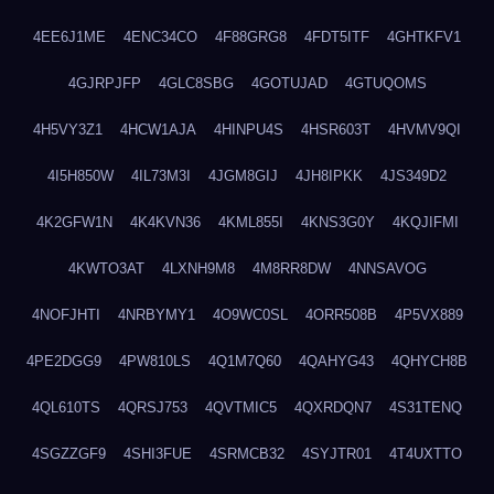
4EE6J1ME
4ENC34CO
4F88GRG8
4FDT5ITF
4GHTKFV1
4GJRPJFP
4GLC8SBG
4GOTUJAD
4GTUQOMS
4H5VY3Z1
4HCW1AJA
4HINPU4S
4HSR603T
4HVMV9QI
4I5H850W
4IL73M3I
4JGM8GIJ
4JH8IPKK
4JS349D2
4K2GFW1N
4K4KVN36
4KML855I
4KNS3G0Y
4KQJIFMI
4KWTO3AT
4LXNH9M8
4M8RR8DW
4NNSAVOG
4NOFJHTI
4NRBYMY1
4O9WC0SL
4ORR508B
4P5VX889
4PE2DGG9
4PW810LS
4Q1M7Q60
4QAHYG43
4QHYCH8B
4QL610TS
4QRSJ753
4QVTMIC5
4QXRDQN7
4S31TENQ
4SGZZGF9
4SHI3FUE
4SRMCB32
4SYJTR01
4T4UXTTO