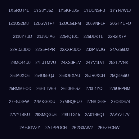
1XSROT4L
1YS8YJ6Z
1YSKFL0G
1YUCNSFB
1YYN7W1J
1Z1US2M8
1ZLGWTF7
1ZOCGLFM
206VNFLF
20GH4EFO
2110Y7UD
21J9UIA6
2254Q10C
226DDKTL
22R2IX7P
22RDZ3DD
22S5F4PR
22XXR3UO
232PTAJG
24AZ56D2
24MC44U0
24TJTMVU
24XS3FEV
24YV1LVI
252T7VNK
253A0XC6
254O5EQJ
258OBXAU
25JR0XCH
25Q8956U
25RMMEOD
26HTTV6H
26L0HESZ
270L4YOL
276UFPNM
27E8J3FW
27MKG0DU
27MNQPU0
27NBD68F
27O3D674
27VYT4KU
28SMQGU6
299T1G15
2A01R6QT
2AAYZL7V
2AFJGVZY
2ATPPOCH
2B2G3AW2
2BFZFCNW