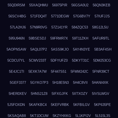
55QDIRSM
55XAQHMU
56975PIR
56GSA0U2
56QN3KEB
56SCV4BG
571FDQ4T
5771DEGW
57G6BV7Y
57IUFJJS
57LA2HJ6
57N9R0VG
57Z141YR
584ZQC53
58G12L5U
595U946N
59BSESDJ
59FRMR7X
59T11ZKH
5AFUR9TL
5AOPNSAW
5AQL07P2
5ASS9KJO
5AY4N3YE
5B3AF4SH
5CDCU7YL
5CWV233T
5DFYUFZ0
5DKYT31C
5DM253CG
5E4JC1TI
5EXK7A7W
5F447S51
5FMM242C
5FNR39CT
5GEF3377
5GYKO7P3
5H18E5N3
5H4C8VII
5HANI4XK
5HER0XEV
5HNS21Z8
5IFXGJFK
5IITXOZY
5IVSLWGV
5J5FOXDN
5KAFKBC4
5KEFVRBK
5KFBILGV
5KP635PE
5KSAQAB8
5KT1DCUW
5KZYHXKG
5L1KPI2V
5L515L3S