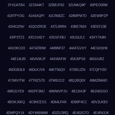
3YXUATB4
3Z3344KT
3ZBBJF82
3ZUNKQ9P
40PEO5RM
418TPYOG
41A6AQPI
41CR68ZC
428MPM7O
42EW9PZP
42HIOZNV
42QOZROE
437L5RRA
43BE766X
43EEF23E
43IP3TZ3
43OJ1AEY
43SSFXBJ
43U16JLC
43XY7A9N
441OKOJO
4474ZR0W
4489NF37
44AFGVXY
44CGH1H9
44E14L85
44VA5KJF
44XI8AFW
45A3IPS9
4601IURZ
46DGB3L9
46DLKJV6
46KT56QV
4728GJZN
47CQFY0O
47JMVITW
47TRZS70
47W8J2J2
48QJBQ0X
49MZ8W4O
49R1GYE9
49SPF3MJ
49WWVPJU
4B13IA3F
4B1N5SGO
4BOKJ6KQ
4C9HCESS
4D64LFAR
4D90P4CC
4DV2LKB3
4DWPQY14
4DYW6NWM
4DZ5J3RQ
4E402GTO
4E4R43JK