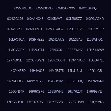
0W58MBQO
0W5D86N5
0W8SOPXW
0WY1BFPQ
0X4GG1J6
0XAANC43
0XI05VVT
0XLR0SZZ
0XW3VGXD
0ZAVTHSI
0ZM4J2CX
0ZVYGAG2
0ZXS0PVO
105XMS37
10LFO9CA
10SRNZZ2
10ZH1AUS
10ZZI8A5
1103WHO1
11MGVORK
11P2UCTJ
126I93O6
12FS3WHV
12HZ1JWW
12K469CE
12QCPWZN
12UKQO0N
133P7UOC
13COV7L8
14GYHZ3D
14H4A825
14M9BJ75
14NJ13LJ
14PRJLGB
14PRLC85
14WY7OYZ
1546DY9V
15B2SHBQ
15C9WR6H
160ON64P
16P9KSF6
16SBWI43
16U7RZJT
179PIGYE
17HG5UY8
17SO7X9S
17UXEZ2B
17VE7UAW
181QKVNV