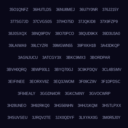
35O1QNFZ
36HUTLDS
36NU8MEJ
36U7Y0NR
376J215Y
377SG7JD
37CVGS0S
37IHO75D
37JQKID8
37X9FZP9
38J0SXQX
38NQ9PDV
38O70PCO
38QUD9KX
39D3U3A0
39LAIWA9
39LCYZRI
39MGWN55
39PXKH1B
3A43DKQP
3AGNJUCU
3ATCGY3X
3BKC9MX3
3BORDPAR
3BVH0QRQ
3BWP93L1
3BYQ70GJ
3C9KPDQV
3CL4BSMV
3EIFINEE
3EORXV8Z
3EQ3JWOM
3F09CZ9V
3F1DPDSC
3F84EALY
3GGDN4OR
3GKCN4NY
3GVOCWRP
3H28UNEO
3H92RKQ0
3HG56NHN
3HHJ1KQM
3HSTLPXX
3HSUVSEU
3JRQV2TE
3JX0QDYF
3LXYAX0G
3M0R5J0Y