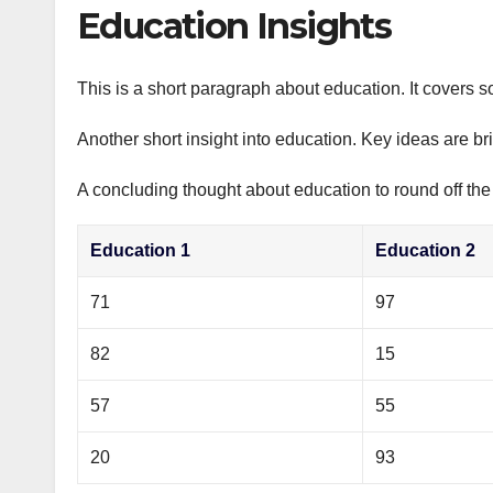
р
Education Insights
p
а
p
в
This is a short paragraph about education. It covers s
и
Another short insight into education. Key ideas are br
т
ь
A concluding thought about education to round off the
Education 1
Education 2
71
97
82
15
57
55
20
93