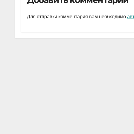
Добавить комментарий
gr
s
а
a
A
в
Для отправки комментария вам необходимо
ав
m
p
и
p
ть