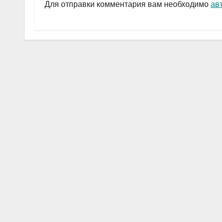
a
A
в
Для отправки комментария вам необходимо
ав
m
p
и
p
ть