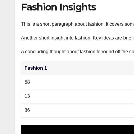
р
Fashion Insights
p
а
p
в
This is a short paragraph about fashion. It covers som
и
Another short insight into fashion. Key ideas are brief
т
ь
A concluding thought about fashion to round off the co
Fashion 1
58
13
86