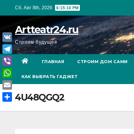
Перейти
Сб. Авг 8th, 2026
6:15:11 PM
к
содержанию
Artteatr24.ru
Строим будущее
V
K
T
ГЛАВНАЯ
СТРОИМ ДОМ САМИ
e
V
КАК ВЫБРАТЬ ГАДЖЕТ
l
i
W
e
b
h
E
4U48QGQ2
g
e
a
m
r
О
r
t
a
a
т
s
i
m
п
A
l