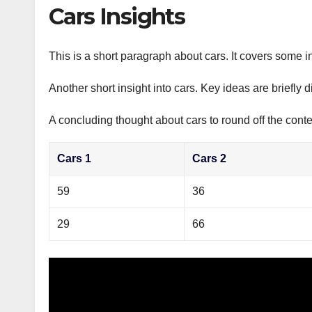
р
Cars Insights
p
а
p
в
This is a short paragraph about cars. It covers some in
и
Another short insight into cars. Key ideas are briefly 
т
ь
A concluding thought about cars to round off the conte
Cars 1
Cars 2
59
36
29
66