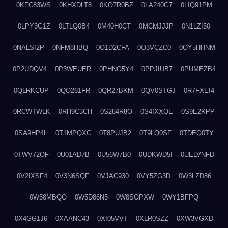
0KFC83WS
0KHXDLT8
0KO7R0BZ
0LA240G7
0LIQ91PM
0LPY3G1Z
0LTLQ0B4
0M40H0CT
0MCMJJJP
0N1LZI50
0NALSI2P
0NFM8HBQ
0O1D2CFA
0O3VCZC0
0OY5HHNM
0P2UDQV4
0P3WEUER
0PHNO5Y4
0PPJIUB7
0PUMEZB4
0QLRKCUP
0QO261FR
0QR27BKM
0QV0STGJ
0R7FXEI4
0RCWTWLK
0RH9C3CH
0S284R8O
0S4IXXQE
0S9E2KPP
0SA9HP4L
0T1MPQXC
0T8PUJB2
0T9LQ0SF
0TDEQ0TY
0TWV72OF
0U01AD7B
0U56W7B0
0UDKWD5I
0UELVNFD
0V2IXSF4
0V3N6SQF
0VJAC930
0VY5ZG3D
0W3LZD86
0W58MBQO
0W5D86N5
0W8SOPXW
0WY1BFPQ
0X4GG1J6
0XAANC43
0XI05VVT
0XLR0SZZ
0XW3VGXD