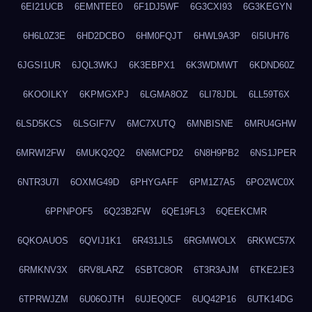
6EI21UCB
6EMNTEE0
6F1DJ5WF
6G3CXI93
6G3KEGYN
6H6L0Z3E
6HD2DCBO
6HM0FQJT
6HWL9A3P
6I5IUH76
6JGSI1UR
6JQL3WKJ
6K3EBPX1
6K3WDMWT
6KDND60Z
6KOOILKY
6KPMGXPJ
6LGMA8OZ
6LI78JDL
6LL59T6X
6LSD5KCS
6LSGIF7V
6MC7XUTQ
6MNBISNE
6MRU4GHW
6MRWI2FW
6MUKQ2Q2
6N6MCPD2
6N8H9PB2
6NS1JPER
6NTR3U7I
6OXMG49D
6PHYGAFF
6PM1Z7A5
6PO2WC0X
6PPNPOF5
6Q23B2FW
6QE19FL3
6QEEKCMR
6QKOAUOS
6QVIJ1K1
6R431JL5
6RGMWOLX
6RKWC57X
6RMKNV3X
6RV8LARZ
6SBTC8OR
6T3R3AJM
6TKE2JE3
6TPRWJZM
6U06OJTH
6UJEQ0CF
6UQ42P16
6UTK14DG