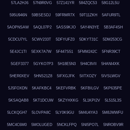
57LA2HJ6
57N9R0VG
57Z141YR
584ZQC53
58G12L5U
595U946N
59BSESDJ
59FRMR7X
59T11ZKH
5AFUR9TL
5AOPNSAW
5AQL07P2
5ASS9KJO
5AY4N3YE
5B3AF4SH
5CDCU7YL
5CWV233T
5DFYUFZ0
5DKYT31C
5DM253CG
5E4JC1TI
5EXK7A7W
5F447S51
5FMM242C
5FNR39CT
5GEF3377
5GYKO7P3
5H18E5N3
5H4C8VII
5HANI4XK
5HER0XEV
5HNS21Z8
5IFXGJFK
5IITXOZY
5IVSLWGV
5J5FOXDN
5KAFKBC4
5KEFVRBK
5KFBILGV
5KP635PE
5KSAQAB8
5KT1DCUW
5KZYHXKG
5L1KPI2V
5L515L3S
5LCKQGH7
5LOVPA8C
5LY0K9GU
5M4U4YA3
5M8JMWFU
5MC4C6M0
5MOLUGED
5NCKLFPQ
5NI5PO7L
5NROBV9R