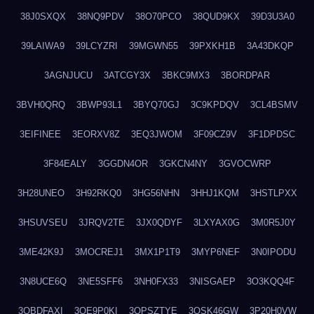
38J0SXQX
38NQ9PDV
38O70PCO
38QUD9KX
39D3U3A0
39LAIWA9
39LCYZRI
39MGWN55
39PXKH1B
3A43DKQP
3AGNJUCU
3ATCGY3X
3BKC9MX3
3BORDPAR
3BVH0QRQ
3BWP93L1
3BYQ70GJ
3C9KPDQV
3CL4BSMV
3EIFINEE
3EORXV8Z
3EQ3JWOM
3F09CZ9V
3F1DPDSC
3F84EALY
3GGDN4OR
3GKCN4NY
3GVOCWRP
3H28UNEO
3H92RKQ0
3HG56NHN
3HHJ1KQM
3HSTLPXX
3HSUVSEU
3JRQV2TE
3JX0QDYF
3LXYAX0G
3M0R5J0Y
3ME42K9J
3MOCREJ1
3MX1P1T9
3MYP6NEF
3N0IPODU
3N8UCE6Q
3NE5SFF6
3NH0FX33
3NISGAEP
3O3KQQ4F
3OBDFAXI
3OE9P0KI
3OPSZTYE
3OSK46GW
3P20H0VW