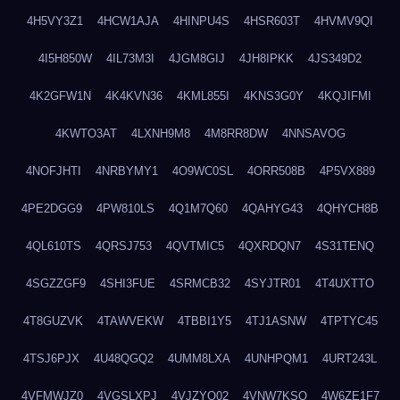
4H5VY3Z1
4HCW1AJA
4HINPU4S
4HSR603T
4HVMV9QI
4I5H850W
4IL73M3I
4JGM8GIJ
4JH8IPKK
4JS349D2
4K2GFW1N
4K4KVN36
4KML855I
4KNS3G0Y
4KQJIFMI
4KWTO3AT
4LXNH9M8
4M8RR8DW
4NNSAVOG
4NOFJHTI
4NRBYMY1
4O9WC0SL
4ORR508B
4P5VX889
4PE2DGG9
4PW810LS
4Q1M7Q60
4QAHYG43
4QHYCH8B
4QL610TS
4QRSJ753
4QVTMIC5
4QXRDQN7
4S31TENQ
4SGZZGF9
4SHI3FUE
4SRMCB32
4SYJTR01
4T4UXTTO
4T8GUZVK
4TAWVEKW
4TBBI1Y5
4TJ1ASNW
4TPTYC45
4TSJ6PJX
4U48QGQ2
4UMM8LXA
4UNHPQM1
4URT243L
4VFMWJZ0
4VGSLXPJ
4VJZYO02
4VNW7KSQ
4W6ZE1F7