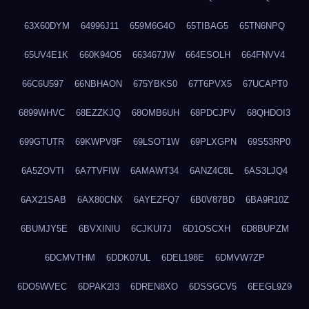
63X60DYM
64996J11
659M6G4O
65TIBAG5
65TN6NPQ
65UV4E1K
660K94O5
663467JW
664ESOLH
664FNVV4
66C6U597
66NBHAON
675YBKS0
67T6PVX5
67UCAPT0
6899WHVC
68EZZKJQ
68OMB6UH
68PDCJPV
68QHDOI3
699GTUTR
69KWPV8F
69LSOT1W
69PLXGPN
69S53RP0
6A5ZOVTI
6A7TVFIW
6AMAWT34
6ANZ4C8L
6AS3LJQ4
6AX21SAB
6AX80CNX
6AYEZFQ7
6B0V87BD
6BA9R10Z
6BUMJY5E
6BVXINIU
6CJKUI7J
6D1OSCXH
6D8BUPZM
6DCMVTHM
6DDK07UL
6DEL198E
6DMVW7ZP
6DO5WVEC
6DPAK2I3
6DREN8XO
6DSSGCV5
6EEGL9Z9