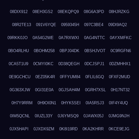
08DIX912
08EH3GS2
08EKQPQ9
08G6A3PD
08HJRZKG
08R2TE13
091V6YQE
0959345H
097C3BE4
09DI9AQ2
09RKK0JO
0A54G2WE
0A7RXWXI
0AG4NTTC
0AYXMFKC
0BO4RLHU
0BOHM258
0BPJ04DK
0BSHJVOT
0C9RGFN6
0CA5T1U9
0CMYI0KC
0D38QEGH
0DCJSPJ1
0DZMHHX1
0E9GCHCU
0EZ05K4R
0FFYUM84
0FLIL6GQ
0FXF2MUD
0G363XJW
0GI31E0A
0GJSAH4M
0GRH7XSL
0H17NT32
0H7Y9RRM
0H9OI0N1
0HYK5SEI
0IA5RSJ3
0IF4Y4UQ
0IM5QCNL
0IUZL33Y
0J6YMSQ9
0JAWX05J
0JMG9NJH
0JX5HAPI
0JXDX9ZM
0K8I19RD
0KA2KHRR
0KCE9EJG