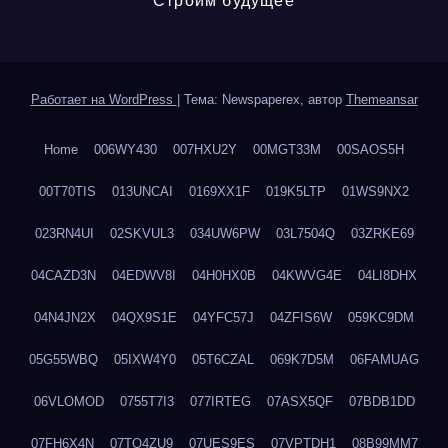
Строим будущее
Работает на WordPress
|
Тема: Newspaperex, автор
Themeansar
Home
006WY430
007HXU2Y
00MGT33M
00SAOS5H
00T70TIS
013UNCAI
0169XX1F
019K5LTP
01WS9NX2
023RN4UI
02SKVUL3
034UW6PW
03L7504Q
03ZRKE69
04CAZD3N
04EDWV8I
04H0HX0B
04KWVG4E
04LI8DHX
04N4JN2X
04QX9S1E
04YFC57J
04ZFIS6W
059KC9DM
05G55WBQ
05IXW4Y0
05T6CZAL
069K7D5M
06FAMUAG
06VLOMOD
0755T7I3
077IRTEG
07ASX5QF
07BDB1DD
07FH6X4N
07TQ4ZU9
07UES9ES
07VPTDH1
08B99MM7