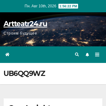
Перейти
Пн. Авг 10th, 2026
1:56:23 PM
к
содержанию
Artteatr24.ru
Строим будущее
UB6QQ9WZ