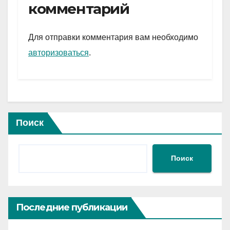
gr
s
а
комментарий
a
A
в
m
p
и
Для отправки комментария вам необходимо
p
ть
авторизоваться
.
Поиск
Поиск
Последние публикации