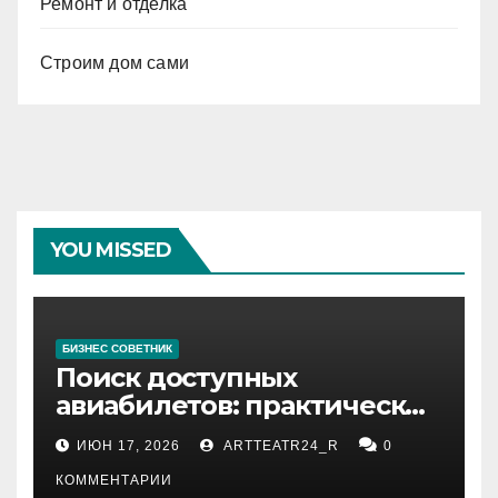
Ремонт и отделка
Строим дом сами
YOU MISSED
БИЗНЕС СОВЕТНИК
Поиск доступных
авиабилетов: практические
рекомендации
ИЮН 17, 2026
ARTTEATR24_R
0
КОММЕНТАРИИ