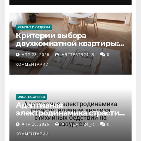
РЕМОНТ И ОТДЕЛКА
Критерии выбора
двухкомнатной квартиры:
планировка, площадь,
АПР 23, 2026
ARTTEATR24_R
0
состояние и документация
КОММЕНТАРИИ
UNCATEGORISED
Адаптивная
электродинамика страсти:
влияние анализа
АПР 16, 2026
ARTTEATR24_R
0
стихийных бедствий на
тезауруса
КОММЕНТАРИИ