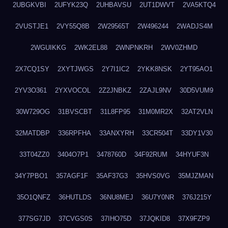
2UBGKVBI
2UFYK23Q
2UHBAVSU
2UT1DWVT
2VA5KTQ4
2VUSTJE1
2VY55Q8B
2W29565T
2W496244
2WADJS4M
2WGUIKKG
2WK2EL88
2WNPNKRH
2WV0ZHMD
2X7CQ1SY
2XYTJWGS
2Y7I1IC2
2YKK8NSK
2YT95AO1
2YV3O361
2YXVOCOL
2Z2JNBKZ
2ZAJL9NV
30D5VUM9
30W729OG
31BVSCBT
31L8FP95
31M0MR2X
32AT2VLN
32MATDBP
336RPFHA
33ANXYRH
33CR504T
33DY1V30
33T04ZZ0
3404O7P1
3478760D
34F92RUM
34HYUF3N
34Y7PBO1
357AGF1F
35AF37G3
35HVS0VG
35MJZMAN
35O1QNFZ
36HUTLDS
36NU8MEJ
36U7Y0NR
376J215Y
377SG7JD
37CVGS0S
37IHO75D
37JQKID8
37X9FZP9