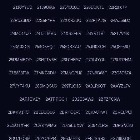
2110Y7UD
21J9UIA6
2254Q10C
226DDKTL
22R2IX7P
22RDZ3DD
22S5F4PR
22XXR3UO
232PTAJG
24AZ56D2
24MC44U0
24TJTMVU
24XS3FEV
24YV1LVI
252T7VNK
253A0XC6
254O5EQJ
258OBXAU
25JR0XCH
25Q8956U
25RMMEOD
26HTTV6H
26L0HESZ
270L4YOL
276UFPNM
27E8J3FW
27MKG0DU
27MNQPU0
27NBD68F
27O3D674
27VYT4KU
28SMQGU6
299T1G15
2A01R6QT
2AAYZL7V
2AFJGVZY
2ATPPOCH
2B2G3AW2
2BFZFCNW
2BKKV1H5
2BLDOOU6
2BRHOLRJ
2CKA0HWT
2CRELPQI
2CSOTXFR
2CVZ7WMG
2D26EBXW
2D942LRG
2DPSN680
2DU7LORM
2EZC76PR
2F53ZH8K
2FFJSSR3
2G789XQE