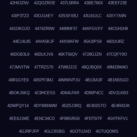
42HIOZNV
42QOZROE
437L5RRA
43BE766X
43EEF23E
43IP3TZ3
43OJ1AEY
43SSFXBJ
43U16JLC
43XY7A9N
441OKOJO
4474ZR0W
4489NF37
44AFGVXY
44CGH1H9
44E14L85
44VA5KJF
44XI8AFW
45A3IPS9
4601IURZ
46DGB3L9
46DLKJV6
46KT56QV
4728GJZN
47CQFY0O
47JMVITW
47TRZS70
47W8J2J2
48QJBQ0X
49MZ8W4O
49R1GYE9
49SPF3MJ
49WWVPJU
4B13IA3F
4B1N5SGO
4BOKJ6KQ
4C9HCESS
4D64LFAR
4D90P4CC
4DV2LKB3
4DWPQY14
4DYW6NWM
4DZ5J3RQ
4E402GTO
4E4R43JK
4EE6J1ME
4ENC34CO
4F88GRG8
4FDT5ITF
4GHTKFV1
4GJRPJFP
4GLC8SBG
4GOTUJAD
4GTUQOMS