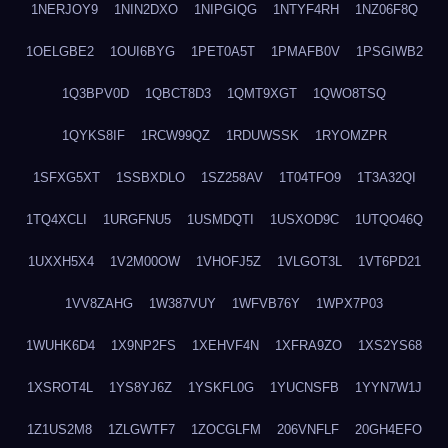
1NERJOY9
1NIN2DXO
1NIPGIQG
1NTYF4RH
1NZ06F8Q
1OELGBE2
1OUI6BYG
1PET0A5T
1PMAFB0V
1PSGIWB2
1Q3BPV0D
1QBCT8D3
1QMT9XGT
1QWO8TSQ
1QYKS8IF
1RCW99QZ
1RDUWSSK
1RYOMZPR
1SFXG5XT
1SSBXDLO
1SZ258AV
1T04TFO9
1T3A32QI
1TQ4XCLI
1URGFNU5
1USMDQTI
1USXOD9C
1UTQO46Q
1UXXH5X4
1V2M00OW
1VHOFJ5Z
1VLGOT3L
1VT6PD21
1VV8ZAHG
1W387VUY
1WFVB76Y
1WPX7P03
1WUHK6D4
1X9NP2FS
1XEHVF4N
1XFRA9ZO
1XS2YS68
1XSROT4L
1YS8YJ6Z
1YSKFL0G
1YUCNSFB
1YYN7W1J
1Z1US2M8
1ZLGWTF7
1ZOCGLFM
206VNFLF
20GH4EFO