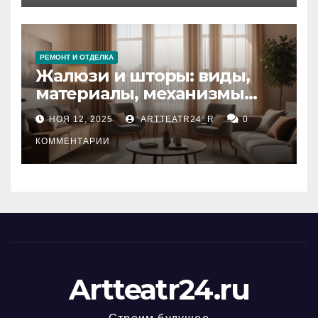
РЕМОНТ И ОТДЕЛКА
Жалюзи и шторы: виды,
материалы, механизмы
управления и уход
НОЯ 12, 2025
ARTTEATR24_R
0
КОММЕНТАРИИ
Artteatr24.ru