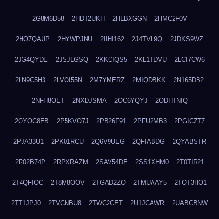
2G8M6D58
2HDT2UKH
2HLBXGGN
2HMC2F0V
2HO7QAUP
2HYWPJNU
2IIHI162
2J4TVL9Q
2JDKS9WZ
2JG4QYDE
2JSJLGSQ
2KKCIQS5
2KL1TDVU
2LCI7CW6
2LN9C5H3
2LVOI55N
2M7YMERZ
2MIQDBKK
2N165DB2
2NFH8OET
2NXDJSMA
2OC6YQYJ
2ODHTNIQ
2OYOC8EB
2P5KVO7J
2PB26F91
2PFU2MB3
2PGICZT7
2PJA33U1
2PK01RCU
2Q6V9UEG
2QFIABDG
2QYABSTR
2R02B74P
2RPXRAZM
2SAV54DE
2SS1XHM0
2T0TIR21
2T4QFIOC
2T8M8OOV
2TGAD2ZO
2TMUAAY5
2TOT3HO1
2TT1JPJ0
2TVCNBU8
2TWC2CET
2U1JCAWR
2UABCBNW