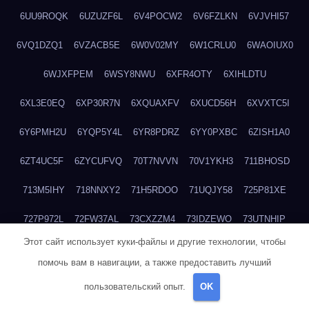
6UU9ROQK
6UZUZF6L
6V4POCW2
6V6FZLKN
6VJVHI57
6VQ1DZQ1
6VZACB5E
6W0V02MY
6W1CRLU0
6WAOIUX0
6WJXFPEM
6WSY8NWU
6XFR4OTY
6XIHLDTU
6XL3E0EQ
6XP30R7N
6XQUAXFV
6XUCD56H
6XVXTC5I
6Y6PMH2U
6YQP5Y4L
6YR8PDRZ
6YY0PXBC
6ZISH1A0
6ZT4UC5F
6ZYCUFVQ
70T7NVVN
70V1YKH3
711BHOSD
713M5IHY
718NNXY2
71H5RDOO
71UQJY58
725P81XE
727P972L
72FW37AL
73CXZZM4
73IDZEWO
73UTNHIP
Этот сайт использует куки-файлы и другие технологии, чтобы
73VKAF4E
740HGIUK
745ACL1O
74DPJX4S
74DVDXRM
помочь вам в навигации, а также предоставить лучший
74FGRN3A
7612HD1B
7651K273
76BJGQ4F
76G4013Z
пользовательский опыт.
OK
76HU4CRK
76LLJI2Y
7777M27H
77BED9B2
77BGMMG4