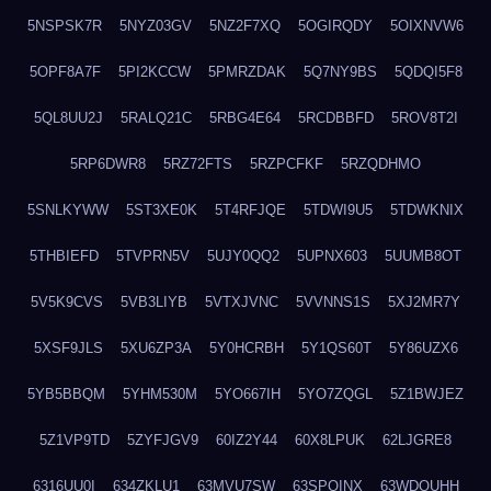
5NSPSK7R
5NYZ03GV
5NZ2F7XQ
5OGIRQDY
5OIXNVW6
5OPF8A7F
5PI2KCCW
5PMRZDAK
5Q7NY9BS
5QDQI5F8
5QL8UU2J
5RALQ21C
5RBG4E64
5RCDBBFD
5ROV8T2I
5RP6DWR8
5RZ72FTS
5RZPCFKF
5RZQDHMO
5SNLKYWW
5ST3XE0K
5T4RFJQE
5TDWI9U5
5TDWKNIX
5THBIEFD
5TVPRN5V
5UJY0QQ2
5UPNX603
5UUMB8OT
5V5K9CVS
5VB3LIYB
5VTXJVNC
5VVNNS1S
5XJ2MR7Y
5XSF9JLS
5XU6ZP3A
5Y0HCRBH
5Y1QS60T
5Y86UZX6
5YB5BBQM
5YHM530M
5YO667IH
5YO7ZQGL
5Z1BWJEZ
5Z1VP9TD
5ZYFJGV9
60IZ2Y44
60X8LPUK
62LJGRE8
6316UU0I
634ZKLU1
63MVU7SW
63SPQINX
63WDQUHH