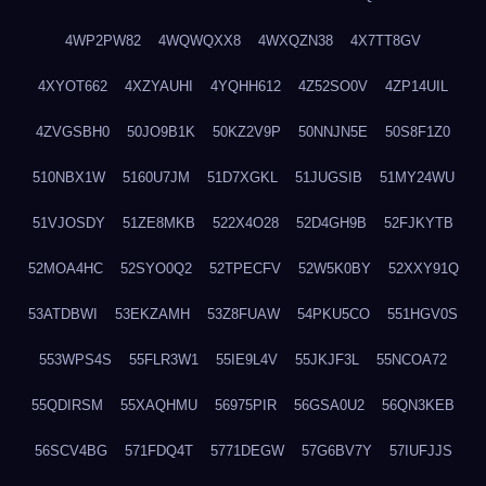
4WP2PW82
4WQWQXX8
4WXQZN38
4X7TT8GV
4XYOT662
4XZYAUHI
4YQHH612
4Z52SO0V
4ZP14UIL
4ZVGSBH0
50JO9B1K
50KZ2V9P
50NNJN5E
50S8F1Z0
510NBX1W
5160U7JM
51D7XGKL
51JUGSIB
51MY24WU
51VJOSDY
51ZE8MKB
522X4O28
52D4GH9B
52FJKYTB
52MOA4HC
52SYO0Q2
52TPECFV
52W5K0BY
52XXY91Q
53ATDBWI
53EKZAMH
53Z8FUAW
54PKU5CO
551HGV0S
553WPS4S
55FLR3W1
55IE9L4V
55JKJF3L
55NCOA72
55QDIRSM
55XAQHMU
56975PIR
56GSA0U2
56QN3KEB
56SCV4BG
571FDQ4T
5771DEGW
57G6BV7Y
57IUFJJS