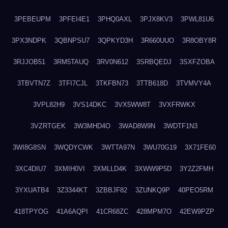
3PEBEUPM
3PFEI4E1
3PHQ0AXL
3PJX8KV3
3PWL81U6
3PX3NDPK
3QBNPSU7
3QPKYD3H
3R660UUO
3R8OBY8R
3RJJOB51
3RM5TAUQ
3RV0N612
3SRBQEDJ
3SXFZOBA
3TBVTN7Z
3TFI7CJL
3TKFBN73
3TTB618D
3TVMVY4A
3VPL82H9
3VS14DKC
3VX5WW8T
3VXFRWKX
3VZRTGEK
3W3MHD4O
3WAD8W9N
3WDTF1N3
3WI8G8SN
3WQDYCWK
3WTTA97N
3WU70G19
3X71FE60
3XC4DIU7
3XMIH0VI
3XMLLD4K
3XWW9P5D
3Y2Z2FMH
3YXUATB4
3Z3344KT
3ZBBJF82
3ZUNKQ9P
40PEO5RM
418TPYOG
41A6AQPI
41CR68ZC
428MPM7O
42EW9PZP