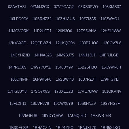
0ZAVTHSI
0ZM4J2CX
0ZVYGAG2
0ZXS0PVO
105XMS37
10LFO9CA
10SRNZZ2
10ZH1AUS
10ZZI8A5
1103WHO1
11MGVORK
11P2UCTJ
126I93O6
12FS3WHV
12HZ1JWW
12K469CE
12QCPWZN
12UKQO0N
133P7UOC
13COV7L8
14GYHZ3D
14H4A825
14M9BJ75
14NJ13LJ
14PRJLGB
14PRLC85
14WY7OYZ
1546DY9V
15B2SHBQ
15C9WR6H
160ON64P
16P9KSF6
16SBWI43
16U7RZJT
179PIGYE
17HG5UY8
17SO7X9S
17UXEZ2B
17VE7UAW
181QKVNV
18FL2H11
18UVF9V8
19CWX8Y9
19S0NNZV
19SYNG2F
19V5GFDB
19YDYQRW
1AU5Q96D
1AXWRT6R
1B3DEC8P
1BHACZIN
1BI91YFQ
1BNJXLZ0
1BR5X4KO