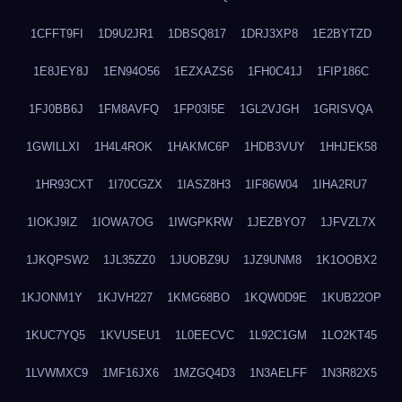
1CFFT9FI
1D9U2JR1
1DBSQ817
1DRJ3XP8
1E2BYTZD
1E8JEY8J
1EN94O56
1EZXAZS6
1FH0C41J
1FIP186C
1FJ0BB6J
1FM8AVFQ
1FP03I5E
1GL2VJGH
1GRISVQA
1GWILLXI
1H4L4ROK
1HAKMC6P
1HDB3VUY
1HHJEK58
1HR93CXT
1I70CGZX
1IASZ8H3
1IF86W04
1IHA2RU7
1IOKJ9IZ
1IOWA7OG
1IWGPKRW
1JEZBYO7
1JFVZL7X
1JKQPSW2
1JL35ZZ0
1JUOBZ9U
1JZ9UNM8
1K1OOBX2
1KJONM1Y
1KJVH227
1KMG68BO
1KQW0D9E
1KUB22OP
1KUC7YQ5
1KVUSEU1
1L0EECVC
1L92C1GM
1LO2KT45
1LVWMXC9
1MF16JX6
1MZGQ4D3
1N3AELFF
1N3R82X5