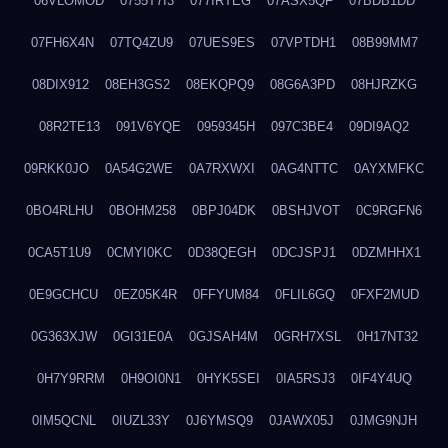
06VLOMOD
0755T7I3
077IRTEG
07ASX5QF
07BDB1DD
07FH6X4N
07TQ4ZU9
07UES9ES
07VPTDH1
08B99MM7
08DIX912
08EH3GS2
08EKQPQ9
08G6A3PD
08HJRZKG
08R2TE13
091V6YQE
0959345H
097C3BE4
09DI9AQ2
09RKK0JO
0A54G2WE
0A7RXWXI
0AG4NTTC
0AYXMFKC
0BO4RLHU
0BOHM258
0BPJ04DK
0BSHJVOT
0C9RGFN6
0CA5T1U9
0CMYI0KC
0D38QEGH
0DCJSPJ1
0DZMHHX1
0E9GCHCU
0EZ05K4R
0FFYUM84
0FLIL6GQ
0FXF2MUD
0G363XJW
0GI31E0A
0GJSAH4M
0GRH7XSL
0H17NT32
0H7Y9RRM
0H9OI0N1
0HYK5SEI
0IA5RSJ3
0IF4Y4UQ
0IM5QCNL
0IUZL33Y
0J6YMSQ9
0JAWX05J
0JMG9NJH