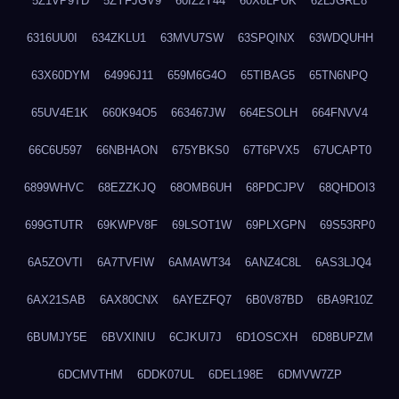
5Z1VP9TD
5ZYFJGV9
60IZ2Y44
60X8LPUK
62LJGRE8
6316UU0I
634ZKLU1
63MVU7SW
63SPQINX
63WDQUHH
63X60DYM
64996J11
659M6G4O
65TIBAG5
65TN6NPQ
65UV4E1K
660K94O5
663467JW
664ESOLH
664FNVV4
66C6U597
66NBHAON
675YBKS0
67T6PVX5
67UCAPT0
6899WHVC
68EZZKJQ
68OMB6UH
68PDCJPV
68QHDOI3
699GTUTR
69KWPV8F
69LSOT1W
69PLXGPN
69S53RP0
6A5ZOVTI
6A7TVFIW
6AMAWT34
6ANZ4C8L
6AS3LJQ4
6AX21SAB
6AX80CNX
6AYEZFQ7
6B0V87BD
6BA9R10Z
6BUMJY5E
6BVXINIU
6CJKUI7J
6D1OSCXH
6D8BUPZM
6DCMVTHM
6DDK07UL
6DEL198E
6DMVW7ZP