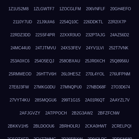
1Z1US2M8
1ZLGWTF7
1ZOCGLFM
206VNFLF
20GH4EFO
2110Y7UD
21J9UIA6
2254Q10C
226DDKTL
22R2IX7P
22RDZ3DD
22S5F4PR
22XXR3UO
232PTAJG
24AZ56D2
24MC44U0
24TJTMVU
24XS3FEV
24YV1LVI
252T7VNK
253A0XC6
254O5EQJ
258OBXAU
25JR0XCH
25Q8956U
25RMMEOD
26HTTV6H
26L0HESZ
270L4YOL
276UFPNM
27E8J3FW
27MKG0DU
27MNQPU0
27NBD68F
27O3D674
27VYT4KU
28SMQGU6
299T1G15
2A01R6QT
2AAYZL7V
2AFJGVZY
2ATPPOCH
2B2G3AW2
2BFZFCNW
2BKKV1H5
2BLDOOU6
2BRHOLRJ
2CKA0HWT
2CRELPQI