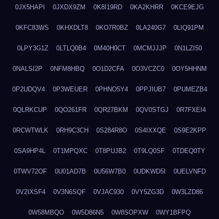
0JX5HAPI
0JXDX9ZM
0K8I19RD
0KA2KHRR
0KCE9EJG
0KFC83WS
0KHXDLT8
0KO7R0BZ
0LA240G7
0LIQ91PM
0LPY3G1Z
0LTLQ0B4
0M40H0CT
0MCMJJJP
0N1LZI50
0NALSI2P
0NFM8HBQ
0O1D2CFA
0O3VCZC0
0OY5HHNM
0P2UDQV4
0P3WEUER
0PHNO5Y4
0PPJIUB7
0PUMEZB4
0QLRKCUP
0QO261FR
0QR27BKM
0QV0STGJ
0R7FXEI4
0RCWTWLK
0RH9C3CH
0S284R8O
0S4IXXQE
0S9E2KPP
0SA9HP4L
0T1MPQXC
0T8PUJB2
0T9LQ0SF
0TDEQ0TY
0TWV72OF
0U01AD7B
0U56W7B0
0UDKWD5I
0UELVNFD
0V2IXSF4
0V3N6SQF
0VJAC930
0VY5ZG3D
0W3LZD86
0W58MBQO
0W5D86N5
0W8SOPXW
0WY1BFPQ