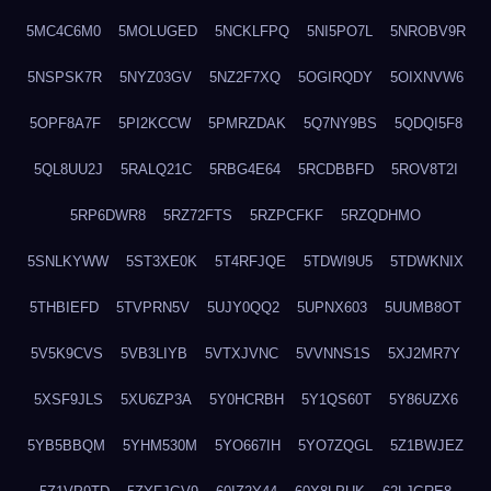
5MC4C6M0
5MOLUGED
5NCKLFPQ
5NI5PO7L
5NROBV9R
5NSPSK7R
5NYZ03GV
5NZ2F7XQ
5OGIRQDY
5OIXNVW6
5OPF8A7F
5PI2KCCW
5PMRZDAK
5Q7NY9BS
5QDQI5F8
5QL8UU2J
5RALQ21C
5RBG4E64
5RCDBBFD
5ROV8T2I
5RP6DWR8
5RZ72FTS
5RZPCFKF
5RZQDHMO
5SNLKYWW
5ST3XE0K
5T4RFJQE
5TDWI9U5
5TDWKNIX
5THBIEFD
5TVPRN5V
5UJY0QQ2
5UPNX603
5UUMB8OT
5V5K9CVS
5VB3LIYB
5VTXJVNC
5VVNNS1S
5XJ2MR7Y
5XSF9JLS
5XU6ZP3A
5Y0HCRBH
5Y1QS60T
5Y86UZX6
5YB5BBQM
5YHM530M
5YO667IH
5YO7ZQGL
5Z1BWJEZ