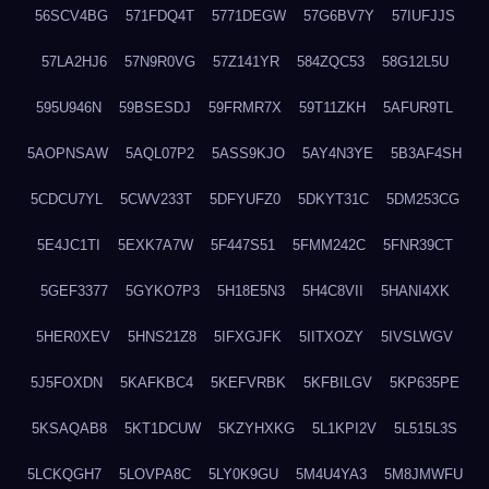
56SCV4BG
571FDQ4T
5771DEGW
57G6BV7Y
57IUFJJS
57LA2HJ6
57N9R0VG
57Z141YR
584ZQC53
58G12L5U
595U946N
59BSESDJ
59FRMR7X
59T11ZKH
5AFUR9TL
5AOPNSAW
5AQL07P2
5ASS9KJO
5AY4N3YE
5B3AF4SH
5CDCU7YL
5CWV233T
5DFYUFZ0
5DKYT31C
5DM253CG
5E4JC1TI
5EXK7A7W
5F447S51
5FMM242C
5FNR39CT
5GEF3377
5GYKO7P3
5H18E5N3
5H4C8VII
5HANI4XK
5HER0XEV
5HNS21Z8
5IFXGJFK
5IITXOZY
5IVSLWGV
5J5FOXDN
5KAFKBC4
5KEFVRBK
5KFBILGV
5KP635PE
5KSAQAB8
5KT1DCUW
5KZYHXKG
5L1KPI2V
5L515L3S
5LCKQGH7
5LOVPA8C
5LY0K9GU
5M4U4YA3
5M8JMWFU