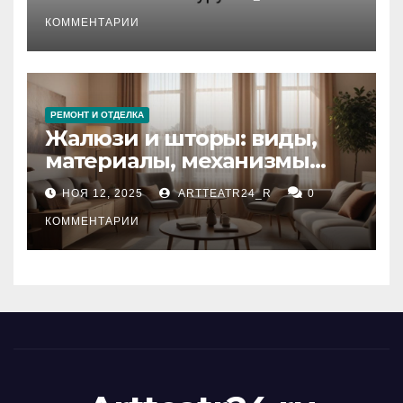
стихийных бедствий на
тезауруса
КОММЕНТАРИИ
РЕМОНТ И ОТДЕЛКА
Жалюзи и шторы: виды,
материалы, механизмы
управления и уход
НОЯ 12, 2025
ARTTEATR24_R
0
КОММЕНТАРИИ