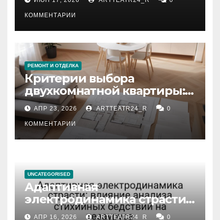
КОММЕНТАРИИ
РЕМОНТ И ОТДЕЛКА
Критерии выбора
двухкомнатной квартиры:
планировка, площадь,
АПР 23, 2026
ARTTEATR24_R
0
состояние и документация
КОММЕНТАРИИ
UNCATEGORISED
Адаптивная
электродинамика страсти:
влияние анализа
АПР 16, 2026
ARTTEATR24_R
0