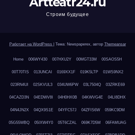
Artteatr24.ru
Строим будущее
Работает на WordPress
|
Тема: Newspaperex, автор
Themeansar
Home
006WY430
007HXU2Y
00MGT33M
00SAOS5H
00T70TIS
013UNCAI
0169XX1F
019K5LTP
01WS9NX2
023RN4UI
02SKVUL3
034UW6PW
03L7504Q
03ZRKE69
04CAZD3N
04EDWV8I
04H0HX0B
04KWVG4E
04LI8DHX
04N4JN2X
04QX9S1E
04YFC57J
04ZFIS6W
059KC9DM
05G55WBQ
05IXW4Y0
05T6CZAL
069K7D5M
06FAMUAG