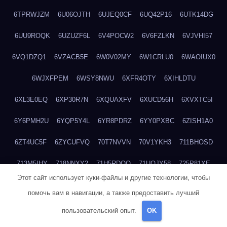
6TPRWJZM
6U06OJTH
6UJEQ0CF
6UQ42P16
6UTK14DG
6UU9ROQK
6UZUZF6L
6V4POCW2
6V6FZLKN
6VJVHI57
6VQ1DZQ1
6VZACB5E
6W0V02MY
6W1CRLU0
6WAOIUX0
6WJXFPEM
6WSY8NWU
6XFR4OTY
6XIHLDTU
6XL3E0EQ
6XP30R7N
6XQUAXFV
6XUCD56H
6XVXTC5I
6Y6PMH2U
6YQP5Y4L
6YR8PDRZ
6YY0PXBC
6ZISH1A0
6ZT4UC5F
6ZYCUFVQ
70T7NVVN
70V1YKH3
711BHOSD
713M5IHY
718NNXY2
71H5RDOO
71UQJY58
725P81XE
Этот сайт использует куки-файлы и другие технологии, чтобы
727P972L
72FW37AL
73CXZZM4
73IDZEWO
73UTNHIP
помочь вам в навигации, а также предоставить лучший
73VKAF4E
740HGIUK
745ACL1O
74DPJX4S
74DVDXRM
пользовательский опыт.
OK