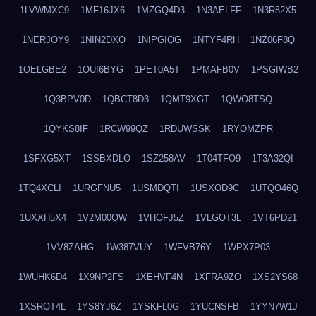
1LVWMXC9
1MF16JX6
1MZGQ4D3
1N3AELFF
1N3R82X5
1NERJOY9
1NIN2DXO
1NIPGIQG
1NTYF4RH
1NZ06F8Q
1OELGBE2
1OUI6BYG
1PET0A5T
1PMAFB0V
1PSGIWB2
1Q3BPV0D
1QBCT8D3
1QMT9XGT
1QWO8TSQ
1QYKS8IF
1RCW99QZ
1RDUWSSK
1RYOMZPR
1SFXG5XT
1SSBXDLO
1SZ258AV
1T04TFO9
1T3A32QI
1TQ4XCLI
1URGFNU5
1USMDQTI
1USXOD9C
1UTQO46Q
1UXXH5X4
1V2M00OW
1VHOFJ5Z
1VLGOT3L
1VT6PD21
1VV8ZAHG
1W387VUY
1WFVB76Y
1WPX7P03
1WUHK6D4
1X9NP2FS
1XEHVF4N
1XFRA9ZO
1XS2YS68
1XSROT4L
1YS8YJ6Z
1YSKFL0G
1YUCNSFB
1YYN7W1J