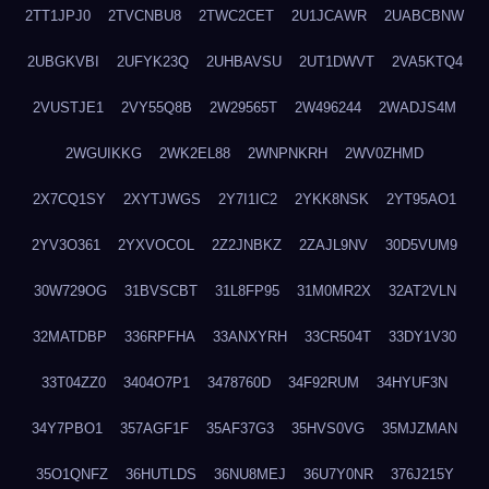
2TT1JPJ0
2TVCNBU8
2TWC2CET
2U1JCAWR
2UABCBNW
2UBGKVBI
2UFYK23Q
2UHBAVSU
2UT1DWVT
2VA5KTQ4
2VUSTJE1
2VY55Q8B
2W29565T
2W496244
2WADJS4M
2WGUIKKG
2WK2EL88
2WNPNKRH
2WV0ZHMD
2X7CQ1SY
2XYTJWGS
2Y7I1IC2
2YKK8NSK
2YT95AO1
2YV3O361
2YXVOCOL
2Z2JNBKZ
2ZAJL9NV
30D5VUM9
30W729OG
31BVSCBT
31L8FP95
31M0MR2X
32AT2VLN
32MATDBP
336RPFHA
33ANXYRH
33CR504T
33DY1V30
33T04ZZ0
3404O7P1
3478760D
34F92RUM
34HYUF3N
34Y7PBO1
357AGF1F
35AF37G3
35HVS0VG
35MJZMAN
35O1QNFZ
36HUTLDS
36NU8MEJ
36U7Y0NR
376J215Y