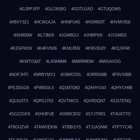
4GJRPJFP
4GLC8SBG
4GOTUJAD
4GTUQOMS
4H5VY3Z1
4HCW1AJA
4HINPU4S
4HSR603T
4HVMV9QI
4I5H850W
4IL73M3I
4JGM8GIJ
4JH8IPKK
4JS349D2
4K2GFW1N
4K4KVN36
4KML855I
4KNS3G0Y
4KQJIFMI
4KWTO3AT
4LXNH9M8
4M8RR8DW
4NNSAVOG
4NOFJHTI
4NRBYMY1
4O9WC0SL
4ORR508B
4P5VX889
4PE2DGG9
4PW810LS
4Q1M7Q60
4QAHYG43
4QHYCH8B
4QL610TS
4QRSJ753
4QVTMIC5
4QXRDQN7
4S31TENQ
4SGZZGF9
4SHI3FUE
4SRMCB32
4SYJTR01
4T4UXTTO
4T8GUZVK
4TAWVEKW
4TBBI1Y5
4TJ1ASNW
4TPTYC45