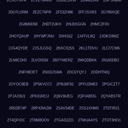
2CSOTXFR
2CVZ7WMG
2D26EBXW
2D942LRG
2DPSN680
2DU7LORM
2EZC76PR
2F53ZH8K
2FFJSSR3
2G789XQE
2G8M6D58
2HDT2UKH
2HLBXGGN
2HMC2F0V
2HO7QAUP
2HYWPJNU
2IIHI162
2J4TVL9Q
2JDKS9WZ
2JG4QYDE
2JSJLGSQ
2KKCIQS5
2KL1TDVU
2LCI7CW6
2LN9C5H3
2LVOI55N
2M7YMERZ
2MIQDBKK
2N165DB2
2NFH8OET
2NXDJSMA
2OC6YQYJ
2ODHTNIQ
2OYOC8EB
2P5KVO7J
2PB26F91
2PFU2MB3
2PGICZT7
2PJA33U1
2PK01RCU
2Q6V9UEG
2QFIABDG
2QYABSTR
2R02B74P
2RPXRAZM
2SAV54DE
2SS1XHM0
2T0TIR21
2T4QFIOC
2T8M8OOV
2TGAD2ZO
2TMUAAY5
2TOT3HO1