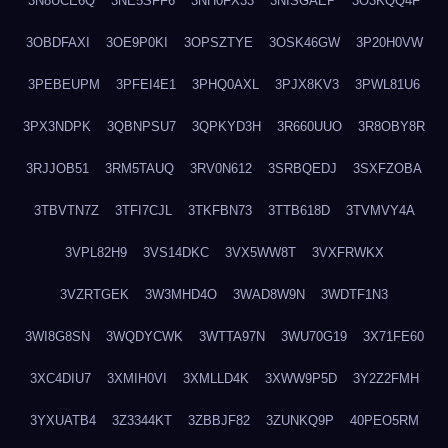
3N8UCE6Q
3NE5SFF6
3NH0FX33
3NISGAEP
3O3KQQ4F
3OBDFAXI
3OE9P0KI
3OPSZTYE
3OSK46GW
3P20H0VW
3PEBEUPM
3PFEI4E1
3PHQ0AXL
3PJX8KV3
3PWL81U6
3PX3NDPK
3QBNPSU7
3QPKYD3H
3R660UUO
3R8OBY8R
3RJJOB51
3RM5TAUQ
3RV0N612
3SRBQEDJ
3SXFZOBA
3TBVTN7Z
3TFI7CJL
3TKFBN73
3TTB618D
3TVMVY4A
3VPL82H9
3VS14DKC
3VX5WW8T
3VXFRWKX
3VZRTGEK
3W3MHD4O
3WAD8W9N
3WDTF1N3
3WI8G8SN
3WQDYCWK
3WTTA97N
3WU70G19
3X71FE60
3XC4DIU7
3XMIH0VI
3XMLLD4K
3XWW9P5D
3Y2Z2FMH
3YXUATB4
3Z3344KT
3ZBBJF82
3ZUNKQ9P
40PEO5RM