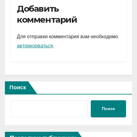
e
er
at
ail
р
Добавить
gr
s
а
комментарий
a
A
в
m
p
и
Для отправки комментария вам необходимо
p
ть
авторизоваться
.
Поиск
Поиск