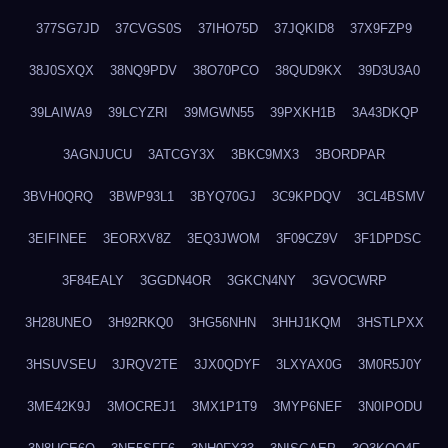
377SG7JD
37CVGS0S
37IHO75D
37JQKID8
37X9FZP9
38J0SXQX
38NQ9PDV
38O70PCO
38QUD9KX
39D3U3A0
39LAIWA9
39LCYZRI
39MGWN55
39PXKH1B
3A43DKQP
3AGNJUCU
3ATCGY3X
3BKC9MX3
3BORDPAR
3BVH0QRQ
3BWP93L1
3BYQ70GJ
3C9KPDQV
3CL4BSMV
3EIFINEE
3EORXV8Z
3EQ3JWOM
3F09CZ9V
3F1DPDSC
3F84EALY
3GGDN4OR
3GKCN4NY
3GVOCWRP
3H28UNEO
3H92RKQ0
3HG56NHN
3HHJ1KQM
3HSTLPXX
3HSUVSEU
3JRQV2TE
3JX0QDYF
3LXYAX0G
3M0R5J0Y
3ME42K9J
3MOCREJ1
3MX1P1T9
3MYP6NEF
3N0IPODU