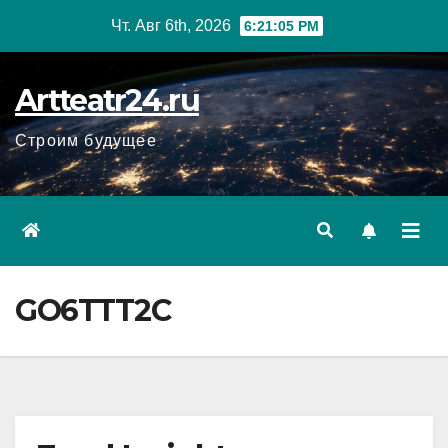
Перейти
Чт. Авг 6th, 2026
6:21:06 PM
к
содержанию
Artteatr24.ru
Строим будущее
GO6TTT2C