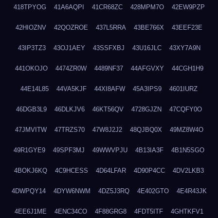
418TPYOG
41A6AQPI
41CR68ZC
428MPM7O
42EW9PZP
42HIOZNV
42QOZROE
437L5RRA
43BE766X
43EEF23E
43IP3TZ3
43OJ1AEY
43SSFXBJ
43U16JLC
43XY7A9N
441OKOJO
4474ZR0W
4489NF37
44AFGVXY
44CGH1H9
44E14L85
44VA5KJF
44XI8AFW
45A3IPS9
4601IURZ
46DGB3L9
46DLKJV6
46KT56QV
4728GJZN
47CQFY0O
47JMVITW
47TRZS70
47W8J2J2
48QJBQ0X
49MZ8W4O
49R1GYE9
49SPF3MJ
49WWVPJU
4B13IA3F
4B1N5SGO
4BOKJ6KQ
4C9HCESS
4D64LFAR
4D90P4CC
4DV2LKB3
4DWPQY14
4DYW6NWM
4DZ5J3RQ
4E402GTO
4E4R43JK
4EE6J1ME
4ENC34CO
4F88GRG8
4FDT5ITF
4GHTKFV1