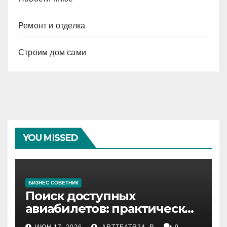
Ремонт и отделка
Строим дом сами
YOU MISSED
БИЗНЕС СОВЕТНИК
Поиск доступных
авиабилетов: практические
рекомендации
ИЮН 17, 2026
ARTTEATR24_R
0