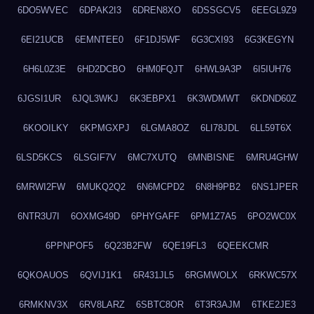
6DO5WVEC
6DPAK2I3
6DREN8XO
6DSSGCV5
6EEGL9Z9
6EI21UCB
6EMNTEE0
6F1DJ5WF
6G3CXI93
6G3KEGYN
6H6L0Z3E
6HD2DCBO
6HM0FQJT
6HWL9A3P
6I5IUH76
6JGSI1UR
6JQL3WKJ
6K3EBPX1
6K3WDMWT
6KDND60Z
6KOOILKY
6KPMGXPJ
6LGMA8OZ
6LI78JDL
6LL59T6X
6LSD5KCS
6LSGIF7V
6MC7XUTQ
6MNBISNE
6MRU4GHW
6MRWI2FW
6MUKQ2Q2
6N6MCPD2
6N8H9PB2
6NS1JPER
6NTR3U7I
6OXMG49D
6PHYGAFF
6PM1Z7A5
6PO2WC0X
6PPNPOF5
6Q23B2FW
6QE19FL3
6QEEKCMR
6QKOAUOS
6QVIJ1K1
6R431JL5
6RGMWOLX
6RKWC57X
6RMKNV3X
6RV8LARZ
6SBTC8OR
6T3R3AJM
6TKE2JE3