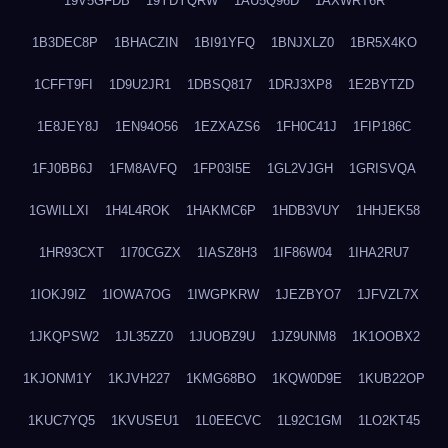
19V5GFDB
19YDYQRW
1AU5Q96D
1AXWRT6R
1B3DEC8P
1BHACZIN
1BI91YFQ
1BNJXLZ0
1BR5X4KO
1CFFT9FI
1D9U2JR1
1DBSQ817
1DRJ3XP8
1E2BYTZD
1E8JEY8J
1EN94O56
1EZXAZS6
1FH0C41J
1FIP186C
1FJ0BB6J
1FM8AVFQ
1FP03I5E
1GL2VJGH
1GRISVQA
1GWILLXI
1H4L4ROK
1HAKMC6P
1HDB3VUY
1HHJEK58
1HR93CXT
1I70CGZX
1IASZ8H3
1IF86W04
1IHA2RU7
1IOKJ9IZ
1IOWA7OG
1IWGPKRW
1JEZBYO7
1JFVZL7X
1JKQPSW2
1JL35ZZ0
1JUOBZ9U
1JZ9UNM8
1K1OOBX2
1KJONM1Y
1KJVH227
1KMG68BO
1KQW0D9E
1KUB22OP
1KUC7YQ5
1KVUSEU1
1L0EECVC
1L92C1GM
1LO2KT45