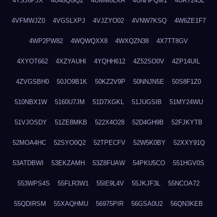
4TSJ6PJX
4U48QGQ2
4UMM8LXA
4UNHPQM1
4URT243L
4VFMWJZ0
4VGSLXPJ
4VJZYO02
4VNW7KSQ
4W6ZE1F7
4WP2PW82
4WQWQXX8
4WXQZN38
4X7TT8GV
4XYOT662
4XZYAUHI
4YQHH612
4Z52SO0V
4ZP14UIL
4ZVGSBH0
50JO9B1K
50KZ2V9P
50NNJN5E
50S8F1Z0
510NBX1W
5160U7JM
51D7XGKL
51JUGSIB
51MY24WU
51VJOSDY
51ZE8MKB
522X4O28
52D4GH9B
52FJKYTB
52MOA4HC
52SYO0Q2
52TPECFV
52W5K0BY
52XXY91Q
53ATDBWI
53EKZAMH
53Z8FUAW
54PKU5CO
551HGV0S
553WPS4S
55FLR3W1
55IE9L4V
55JKJF3L
55NCOA72
55QDIRSM
55XAQHMU
56975PIR
56GSA0U2
56QN3KEB