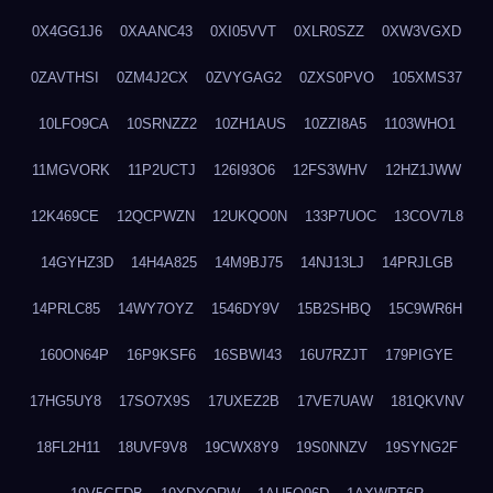
0X4GG1J6
0XAANC43
0XI05VVT
0XLR0SZZ
0XW3VGXD
0ZAVTHSI
0ZM4J2CX
0ZVYGAG2
0ZXS0PVO
105XMS37
10LFO9CA
10SRNZZ2
10ZH1AUS
10ZZI8A5
1103WHO1
11MGVORK
11P2UCTJ
126I93O6
12FS3WHV
12HZ1JWW
12K469CE
12QCPWZN
12UKQO0N
133P7UOC
13COV7L8
14GYHZ3D
14H4A825
14M9BJ75
14NJ13LJ
14PRJLGB
14PRLC85
14WY7OYZ
1546DY9V
15B2SHBQ
15C9WR6H
160ON64P
16P9KSF6
16SBWI43
16U7RZJT
179PIGYE
17HG5UY8
17SO7X9S
17UXEZ2B
17VE7UAW
181QKVNV
18FL2H11
18UVF9V8
19CWX8Y9
19S0NNZV
19SYNG2F