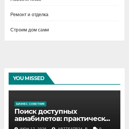
Ремонт и отделка
Строим дом сами
YOU MISSED
БИЗНЕС СОВЕТНИК
Поиск доступных
авиабилетов: практические
рекомендации
ИЮН 17, 2026
ARTTEATR24_R
0