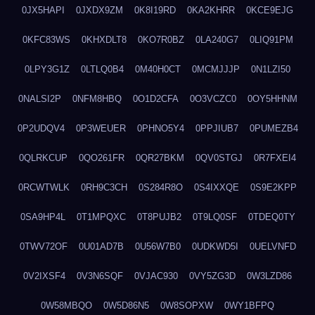
0JX5HAPI
0JXDX9ZM
0K8I19RD
0KA2KHRR
0KCE9EJG
0KFC83WS
0KHXDLT8
0KO7R0BZ
0LA240G7
0LIQ91PM
0LPY3G1Z
0LTLQ0B4
0M40H0CT
0MCMJJJP
0N1LZI50
0NALSI2P
0NFM8HBQ
0O1D2CFA
0O3VCZC0
0OY5HHNM
0P2UDQV4
0P3WEUER
0PHNO5Y4
0PPJIUB7
0PUMEZB4
0QLRKCUP
0QO261FR
0QR27BKM
0QV0STGJ
0R7FXEI4
0RCWTWLK
0RH9C3CH
0S284R8O
0S4IXXQE
0S9E2KPP
0SA9HP4L
0T1MPQXC
0T8PUJB2
0T9LQ0SF
0TDEQ0TY
0TWV72OF
0U01AD7B
0U56W7B0
0UDKWD5I
0UELVNFD
0V2IXSF4
0V3N6SQF
0VJAC930
0VY5ZG3D
0W3LZD86
0W58MBQO
0W5D86N5
0W8SOPXW
0WY1BFPQ