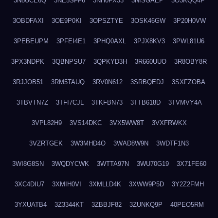
3N8UCE6Q
3NE5SFF6
3NH0FX33
3NISGAEP
3O3KQQ4F
3OBDFAXI
3OE9P0KI
3OPSZTYE
3OSK46GW
3P20H0VW
3PEBEUPM
3PFEI4E1
3PHQ0AXL
3PJX8KV3
3PWL81U6
3PX3NDPK
3QBNPSU7
3QPKYD3H
3R660UUO
3R8OBY8R
3RJJOB51
3RM5TAUQ
3RV0N612
3SRBQEDJ
3SXFZOBA
3TBVTN7Z
3TFI7CJL
3TKFBN73
3TTB618D
3TVMVY4A
3VPL82H9
3VS14DKC
3VX5WW8T
3VXFRWKX
3VZRTGEK
3W3MHD4O
3WAD8W9N
3WDTF1N3
3WI8G8SN
3WQDYCWK
3WTTA97N
3WU70G19
3X71FE60
3XC4DIU7
3XMIH0VI
3XMLLD4K
3XWW9P5D
3Y2Z2FMH
3YXUATB4
3Z3344KT
3ZBBJF82
3ZUNKQ9P
40PEO5RM