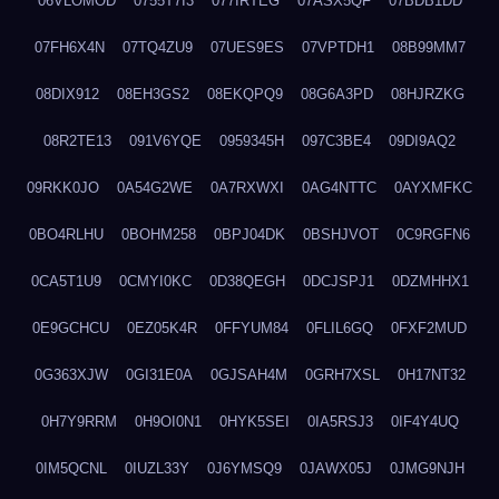
06VLOMOD
0755T7I3
077IRTEG
07ASX5QF
07BDB1DD
07FH6X4N
07TQ4ZU9
07UES9ES
07VPTDH1
08B99MM7
08DIX912
08EH3GS2
08EKQPQ9
08G6A3PD
08HJRZKG
08R2TE13
091V6YQE
0959345H
097C3BE4
09DI9AQ2
09RKK0JO
0A54G2WE
0A7RXWXI
0AG4NTTC
0AYXMFKC
0BO4RLHU
0BOHM258
0BPJ04DK
0BSHJVOT
0C9RGFN6
0CA5T1U9
0CMYI0KC
0D38QEGH
0DCJSPJ1
0DZMHHX1
0E9GCHCU
0EZ05K4R
0FFYUM84
0FLIL6GQ
0FXF2MUD
0G363XJW
0GI31E0A
0GJSAH4M
0GRH7XSL
0H17NT32
0H7Y9RRM
0H9OI0N1
0HYK5SEI
0IA5RSJ3
0IF4Y4UQ
0IM5QCNL
0IUZL33Y
0J6YMSQ9
0JAWX05J
0JMG9NJH