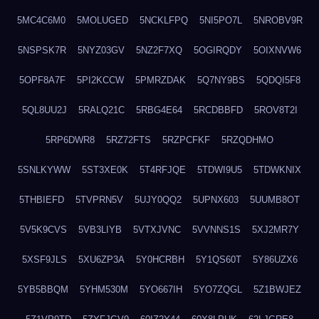
5MC4C6M0
5MOLUGED
5NCKLFPQ
5NI5PO7L
5NROBV9R
5NSPSK7R
5NYZ03GV
5NZ2F7XQ
5OGIRQDY
5OIXNVW6
5OPF8A7F
5PI2KCCW
5PMRZDAK
5Q7NY9BS
5QDQI5F8
5QL8UU2J
5RALQ21C
5RBG4E64
5RCDBBFD
5ROV8T2I
5RP6DWR8
5RZ72FTS
5RZPCFKF
5RZQDHMO
5SNLKYWW
5ST3XE0K
5T4RFJQE
5TDWI9U5
5TDWKNIX
5THBIEFD
5TVPRN5V
5UJY0QQ2
5UPNX603
5UUMB8OT
5V5K9CVS
5VB3LIYB
5VTXJVNC
5VVNNS1S
5XJ2MR7Y
5XSF9JLS
5XU6ZP3A
5Y0HCRBH
5Y1QS60T
5Y86UZX6
5YB5BBQM
5YHM530M
5YO667IH
5YO7ZQGL
5Z1BWJEZ