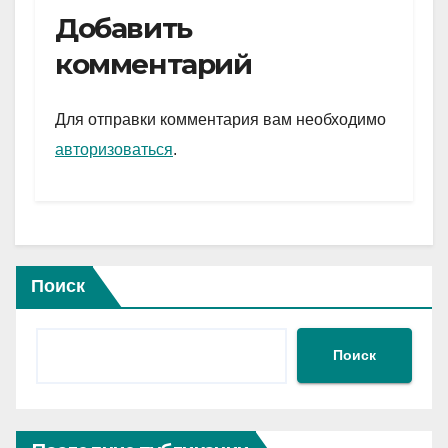
e
er
at
ail
р
Добавить
gr
s
а
комментарий
a
A
в
m
p
и
Для отправки комментария вам необходимо
p
ть
авторизоваться
.
Поиск
Поиск