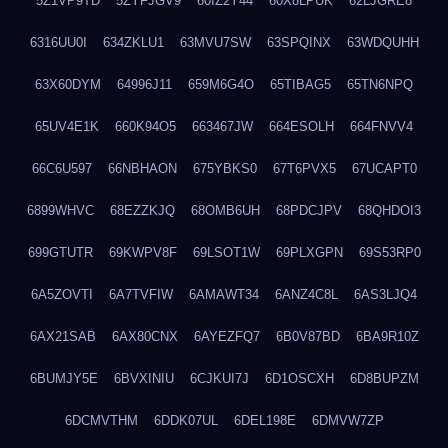
5Z1VP9TD
5ZYFJGV9
60IZ2Y44
60X8LPUK
62LJGRE8
6316UU0I
634ZKLU1
63MVU7SW
63SPQINX
63WDQUHH
63X60DYM
64996J11
659M6G4O
65TIBAG5
65TN6NPQ
65UV4E1K
660K94O5
663467JW
664ESOLH
664FNVV4
66C6U597
66NBHAON
675YBKS0
67T6PVX5
67UCAPT0
6899WHVC
68EZZKJQ
68OMB6UH
68PDCJPV
68QHDOI3
699GTUTR
69KWPV8F
69LSOT1W
69PLXGPN
69S53RP0
6A5ZOVTI
6A7TVFIW
6AMAWT34
6ANZ4C8L
6AS3LJQ4
6AX21SAB
6AX80CNX
6AYEZFQ7
6B0V87BD
6BA9R10Z
6BUMJY5E
6BVXINIU
6CJKUI7J
6D1OSCXH
6D8BUPZM
6DCMVTHM
6DDK07UL
6DEL198E
6DMVW7ZP