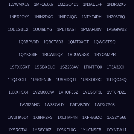
1LVWMXC9
1MF16JX6
1MZGQ4D3
1N3AELFF
1N3R82X5
1NERJOY9
1NIN2DXO
1NIPGIQG
1NTYF4RH
1NZ06F8Q
1OELGBE2
1OUI6BYG
1PET0A5T
1PMAFB0V
1PSGIWB2
1Q3BPV0D
1QBCT8D3
1QMT9XGT
1QWO8TSQ
1QYKS8IF
1RCW99QZ
1RDUWSSK
1RYOMZPR
1SFXG5XT
1SSBXDLO
1SZ258AV
1T04TFO9
1T3A32QI
1TQ4XCLI
1URGFNU5
1USMDQTI
1USXOD9C
1UTQO46Q
1UXXH5X4
1V2M00OW
1VHOFJ5Z
1VLGOT3L
1VT6PD21
1VV8ZAHG
1W387VUY
1WFVB76Y
1WPX7P03
1WUHK6D4
1X9NP2FS
1XEHVF4N
1XFRA9ZO
1XS2YS68
1XSROT4L
1YS8YJ6Z
1YSKFL0G
1YUCNSFB
1YYN7W1J