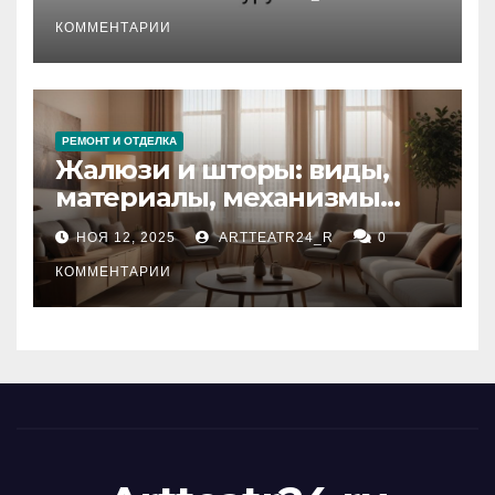
стихийных бедствий на
тезауруса
КОММЕНТАРИИ
РЕМОНТ И ОТДЕЛКА
Жалюзи и шторы: виды,
материалы, механизмы
управления и уход
НОЯ 12, 2025
ARTTEATR24_R
0
КОММЕНТАРИИ