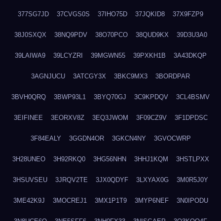
377SG7JD
37CVGS0S
37IHO75D
37JQKID8
37X9FZP9
38J0SXQX
38NQ9PDV
38O70PCO
38QUD9KX
39D3U3A0
39LAIWA9
39LCYZRI
39MGWN55
39PXKH1B
3A43DKQP
3AGNJUCU
3ATCGY3X
3BKC9MX3
3BORDPAR
3BVH0QRQ
3BWP93L1
3BYQ70GJ
3C9KPDQV
3CL4BSMV
3EIFINEE
3EORXV8Z
3EQ3JWOM
3F09CZ9V
3F1DPDSC
3F84EALY
3GGDN4OR
3GKCN4NY
3GVOCWRP
3H28UNEO
3H92RKQ0
3HG56NHN
3HHJ1KQM
3HSTLPXX
3HSUVSEU
3JRQV2TE
3JX0QDYF
3LXYAX0G
3M0R5J0Y
3ME42K9J
3MOCREJ1
3MX1P1T9
3MYP6NEF
3N0IPODU