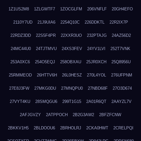
1Z1US2M8
1ZLGWTF7
1ZOCGLFM
206VNFLF
20GH4EFO
2110Y7UD
21J9UIA6
2254Q10C
226DDKTL
22R2IX7P
22RDZ3DD
22S5F4PR
22XXR3UO
232PTAJG
24AZ56D2
24MC44U0
24TJTMVU
24XS3FEV
24YV1LVI
252T7VNK
253A0XC6
254O5EQJ
258OBXAU
25JR0XCH
25Q8956U
25RMMEOD
26HTTV6H
26L0HESZ
270L4YOL
276UFPNM
27E8J3FW
27MKG0DU
27MNQPU0
27NBD68F
27O3D674
27VYT4KU
28SMQGU6
299T1G15
2A01R6QT
2AAYZL7V
2AFJGVZY
2ATPPOCH
2B2G3AW2
2BFZFCNW
2BKKV1H5
2BLDOOU6
2BRHOLRJ
2CKA0HWT
2CRELPQI