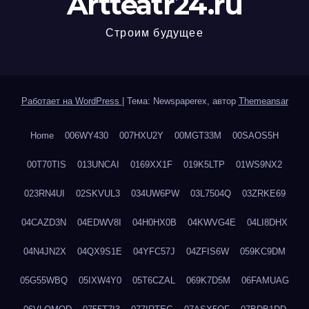
Artteatr24.ru
Строим будущее
Работает на WordPress
|
Тема: Newspaperex, автор
Themeansar
Home
006WY430
007HXU2Y
00MGT33M
00SAOS5H
00T70TIS
013UNCAI
0169XX1F
019K5LTP
01WS9NX2
023RN4UI
02SKVUL3
034UW6PW
03L7504Q
03ZRKE69
04CAZD3N
04EDWV8I
04H0HX0B
04KWVG4E
04LI8DHX
04N4JN2X
04QX9S1E
04YFC57J
04ZFIS6W
059KC9DM
05G55WBQ
05IXW4Y0
05T6CZAL
069K7D5M
06FAMUAG