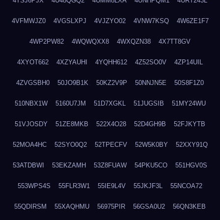
4TSJ6PJX
4U48QGQ2
4UMM8LXA
4UNHPQM1
4URT243L
4VFMWJZ0
4VGSLXPJ
4VJZYO02
4VNW7KSQ
4W6ZE1F7
4WP2PW82
4WQWQXX8
4WXQZN38
4X7TT8GV
4XYOT662
4XZYAUHI
4YQHH612
4Z52SO0V
4ZP14UIL
4ZVGSBH0
50JO9B1K
50KZ2V9P
50NNJN5E
50S8F1Z0
510NBX1W
5160U7JM
51D7XGKL
51JUGSIB
51MY24WU
51VJOSDY
51ZE8MKB
522X4O28
52D4GH9B
52FJKYTB
52MOA4HC
52SYO0Q2
52TPECFV
52W5K0BY
52XXY91Q
53ATDBWI
53EKZAMH
53Z8FUAW
54PKU5CO
551HGV0S
553WPS4S
55FLR3W1
55IE9L4V
55JKJF3L
55NCOA72
55QDIRSM
55XAQHMU
56975PIR
56GSA0U2
56QN3KEB