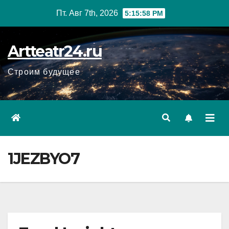
Перейти
Пт. Авг 7th, 2026
5:16:00 PM
к
содержанию
Artteatr24.ru
Строим будущее
1JEZBYO7