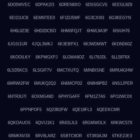
6DO5WVEC
6DPAK2I3
6DREN8XO
6DSSGCV5
6EEGL9Z9
6EI21UCB
6EMNTEE0
6F1DJ5WF
6G3CXI93
6G3KEGYN
6H6L0Z3E
6HD2DCBO
6HM0FQJT
6HWL9A3P
6I5IUH76
6JGSI1UR
6JQL3WKJ
6K3EBPX1
6K3WDMWT
6KDND60Z
6KOOILKY
6KPMGXPJ
6LGMA8OZ
6LI78JDL
6LL59T6X
6LSD5KCS
6LSGIF7V
6MC7XUTQ
6MNBISNE
6MRU4GHW
6MRWI2FW
6MUKQ2Q2
6N6MCPD2
6N8H9PB2
6NS1JPER
6NTR3U7I
6OXMG49D
6PHYGAFF
6PM1Z7A5
6PO2WC0X
6PPNPOF5
6Q23B2FW
6QE19FL3
6QEEKCMR
6QKOAUOS
6QVIJ1K1
6R431JL5
6RGMWOLX
6RKWC57X
6RMKNV3X
6RV8LARZ
6SBTC8OR
6T3R3AJM
6TKE2JE3