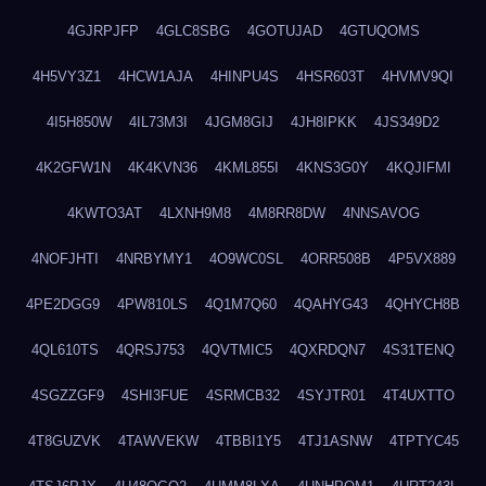
4GJRPJFP
4GLC8SBG
4GOTUJAD
4GTUQOMS
4H5VY3Z1
4HCW1AJA
4HINPU4S
4HSR603T
4HVMV9QI
4I5H850W
4IL73M3I
4JGM8GIJ
4JH8IPKK
4JS349D2
4K2GFW1N
4K4KVN36
4KML855I
4KNS3G0Y
4KQJIFMI
4KWTO3AT
4LXNH9M8
4M8RR8DW
4NNSAVOG
4NOFJHTI
4NRBYMY1
4O9WC0SL
4ORR508B
4P5VX889
4PE2DGG9
4PW810LS
4Q1M7Q60
4QAHYG43
4QHYCH8B
4QL610TS
4QRSJ753
4QVTMIC5
4QXRDQN7
4S31TENQ
4SGZZGF9
4SHI3FUE
4SRMCB32
4SYJTR01
4T4UXTTO
4T8GUZVK
4TAWVEKW
4TBBI1Y5
4TJ1ASNW
4TPTYC45