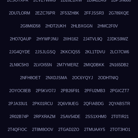
2CSOTXFR
2CVZ7WMG
2D26EBXW
2D942LRG
2DPSN680
2DU7LORM
2EZC76PR
2F53ZH8K
2FFJSSR3
2G789XQE
2G8M6D58
2HDT2UKH
2HLBXGGN
2HMC2F0V
2HO7QAUP
2HYWPJNU
2IIHI162
2J4TVL9Q
2JDKS9WZ
2JG4QYDE
2JSJLGSQ
2KKCIQS5
2KL1TDVU
2LCI7CW6
2LN9C5H3
2LVOI55N
2M7YMERZ
2MIQDBKK
2N165DB2
2NFH8OET
2NXDJSMA
2OC6YQYJ
2ODHTNIQ
2OYOC8EB
2P5KVO7J
2PB26F91
2PFU2MB3
2PGICZT7
2PJA33U1
2PK01RCU
2Q6V9UEG
2QFIABDG
2QYABSTR
2R02B74P
2RPXRAZM
2SAV54DE
2SS1XHM0
2T0TIR21
2T4QFIOC
2T8M8OOV
2TGAD2ZO
2TMUAAY5
2TOT3HO1