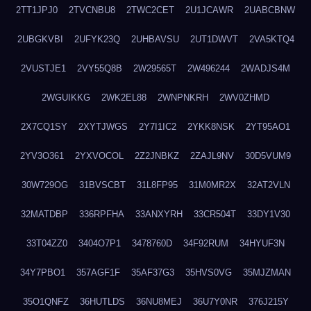
2TT1JPJ0
2TVCNBU8
2TWC2CET
2U1JCAWR
2UABCBNW
2UBGKVBI
2UFYK23Q
2UHBAVSU
2UT1DWVT
2VA5KTQ4
2VUSTJE1
2VY55Q8B
2W29565T
2W496244
2WADJS4M
2WGUIKKG
2WK2EL88
2WNPNKRH
2WV0ZHMD
2X7CQ1SY
2XYTJWGS
2Y7I1IC2
2YKK8NSK
2YT95AO1
2YV3O361
2YXVOCOL
2Z2JNBKZ
2ZAJL9NV
30D5VUM9
30W729OG
31BVSCBT
31L8FP95
31M0MR2X
32AT2VLN
32MATDBP
336RPFHA
33ANXYRH
33CR504T
33DY1V30
33T04ZZ0
3404O7P1
3478760D
34F92RUM
34HYUF3N
34Y7PBO1
357AGF1F
35AF37G3
35HVS0VG
35MJZMAN
35O1QNFZ
36HUTLDS
36NU8MEJ
36U7Y0NR
376J215Y