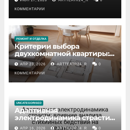
КОММЕНТАРИИ
РЕМОНТ И ОТДЕЛКА
Критерии выбора
двухкомнатной квартиры:
планировка, площадь,
АПР 23, 2026
ARTTEATR24_R
0
состояние и документация
КОММЕНТАРИИ
UNCATEGORISED
Адаптивная
электродинамика страсти:
влияние анализа
АПР 16, 2026
ARTTEATR24_R
0