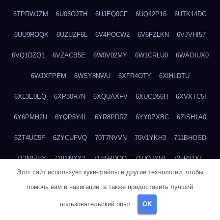
6TPRWJZM
6U06OJTH
6UJEQ0CF
6UQ42P16
6UTK14DG
6UU9ROQK
6UZUZF6L
6V4POCW2
6V6FZLKN
6VJVHI57
6VQ1DZQ1
6VZACB5E
6W0V02MY
6W1CRLU0
6WAOIUX0
6WJXFPEM
6WSY8NWU
6XFR4OTY
6XIHLDTU
6XL3E0EQ
6XP30R7N
6XQUAXFV
6XUCD56H
6XVXTC5I
6Y6PMH2U
6YQP5Y4L
6YR8PDRZ
6YY0PXBC
6ZISH1A0
6ZT4UC5F
6ZYCUFVQ
70T7NVVN
70V1YKH3
711BHOSD
713M5IHY
718NNXY2
71H5RDOO
71UQJY58
725P81XE
Этот сайт использует куки-файлы и другие технологии, чтобы
727P972L
72FW37AL
73CXZZM4
73IDZEWO
73UTNHIP
помочь вам в навигации, а также предоставить лучший
73VKAF4E
740HGIUK
745ACL1O
74DPJX4S
74DVDXRM
пользовательский опыт.
OK