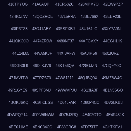
418TPYOG
41A6AQPI
41CR68ZC
428MPM7O
42EW9PZP
42HIOZNV
42QOZROE
437L5RRA
43BE766X
43EEF23E
43IP3TZ3
43OJ1AEY
43SSFXBJ
43U16JLC
43XY7A9N
441OKOJO
4474ZR0W
4489NF37
44AFGVXY
44CGH1H9
44E14L85
44VA5KJF
44XI8AFW
45A3IPS9
4601IURZ
46DGB3L9
46DLKJV6
46KT56QV
4728GJZN
47CQFY0O
47JMVITW
47TRZS70
47W8J2J2
48QJBQ0X
49MZ8W4O
49R1GYE9
49SPF3MJ
49WWVPJU
4B13IA3F
4B1N5SGO
4BOKJ6KQ
4C9HCESS
4D64LFAR
4D90P4CC
4DV2LKB3
4DWPQY14
4DYW6NWM
4DZ5J3RQ
4E402GTO
4E4R43JK
4EE6J1ME
4ENC34CO
4F88GRG8
4FDT5ITF
4GHTKFV1