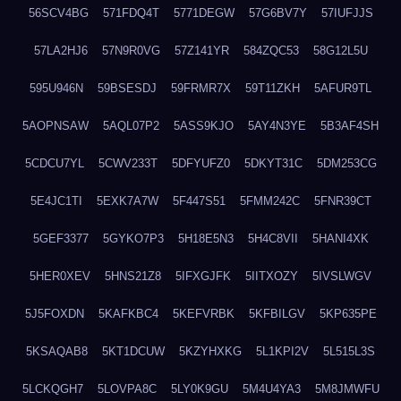
56SCV4BG
571FDQ4T
5771DEGW
57G6BV7Y
57IUFJJS
57LA2HJ6
57N9R0VG
57Z141YR
584ZQC53
58G12L5U
595U946N
59BSESDJ
59FRMR7X
59T11ZKH
5AFUR9TL
5AOPNSAW
5AQL07P2
5ASS9KJO
5AY4N3YE
5B3AF4SH
5CDCU7YL
5CWV233T
5DFYUFZ0
5DKYT31C
5DM253CG
5E4JC1TI
5EXK7A7W
5F447S51
5FMM242C
5FNR39CT
5GEF3377
5GYKO7P3
5H18E5N3
5H4C8VII
5HANI4XK
5HER0XEV
5HNS21Z8
5IFXGJFK
5IITXOZY
5IVSLWGV
5J5FOXDN
5KAFKBC4
5KEFVRBK
5KFBILGV
5KP635PE
5KSAQAB8
5KT1DCUW
5KZYHXKG
5L1KPI2V
5L515L3S
5LCKQGH7
5LOVPA8C
5LY0K9GU
5M4U4YA3
5M8JMWFU