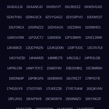
0X4GG1J6
0XAANC43
0XI05VVT
0XLR0SZZ
0XW3VGXD
0ZAVTHSI
0ZM4J2CX
0ZVYGAG2
0ZXS0PVO
105XMS37
10LFO9CA
10SRNZZ2
10ZH1AUS
10ZZI8A5
1103WHO1
11MGVORK
11P2UCTJ
126I93O6
12FS3WHV
12HZ1JWW
12K469CE
12QCPWZN
12UKQO0N
133P7UOC
13COV7L8
14GYHZ3D
14H4A825
14M9BJ75
14NJ13LJ
14PRJLGB
14PRLC85
14WY7OYZ
1546DY9V
15B2SHBQ
15C9WR6H
160ON64P
16P9KSF6
16SBWI43
16U7RZJT
179PIGYE
17HG5UY8
17SO7X9S
17UXEZ2B
17VE7UAW
181QKVNV
18FL2H11
18UVF9V8
19CWX8Y9
19S0NNZV
19SYNG2F