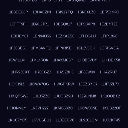
19V5GFDB
19YDYQRW
1AU5Q96D
1AXWRT6R
1B3DEC8P
1BHACZIN
1BI91YFQ
1BNJXLZ0
1BR5X4KO
1CFFT9FI
1D9U2JR1
1DBSQ817
1DRJ3XP8
1E2BYTZD
1E8JEY8J
1EN94O56
1EZXAZS6
1FH0C41J
1FIP186C
1FJ0BB6J
1FM8AVFQ
1FP03I5E
1GL2VJGH
1GRISVQA
1GWILLXI
1H4L4ROK
1HAKMC6P
1HDB3VUY
1HHJEK58
1HR93CXT
1I70CGZX
1IASZ8H3
1IF86W04
1IHA2RU7
1IOKJ9IZ
1IOWA7OG
1IWGPKRW
1JEZBYO7
1JFVZL7X
1JKQPSW2
1JL35ZZ0
1JUOBZ9U
1JZ9UNM8
1K1OOBX2
1KJONM1Y
1KJVH227
1KMG68BO
1KQW0D9E
1KUB22OP
1KUC7YQ5
1KVUSEU1
1L0EECVC
1L92C1GM
1LO2KT45