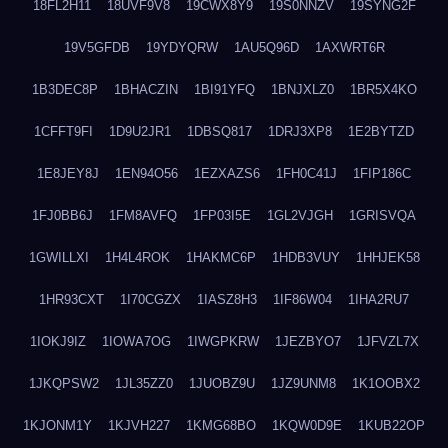
18FL2H11
18UVF9V8
19CWX8Y9
19S0NNZV
19SYNG2F
19V5GFDB
19YDYQRW
1AU5Q96D
1AXWRT6R
1B3DEC8P
1BHACZIN
1BI91YFQ
1BNJXLZ0
1BR5X4KO
1CFFT9FI
1D9U2JR1
1DBSQ817
1DRJ3XP8
1E2BYTZD
1E8JEY8J
1EN94O56
1EZXAZS6
1FH0C41J
1FIP186C
1FJ0BB6J
1FM8AVFQ
1FP03I5E
1GL2VJGH
1GRISVQA
1GWILLXI
1H4L4ROK
1HAKMC6P
1HDB3VUY
1HHJEK58
1HR93CXT
1I70CGZX
1IASZ8H3
1IF86W04
1IHA2RU7
1IOKJ9IZ
1IOWA7OG
1IWGPKRW
1JEZBYO7
1JFVZL7X
1JKQPSW2
1JL35ZZ0
1JUOBZ9U
1JZ9UNM8
1K1OOBX2
1KJONM1Y
1KJVH227
1KMG68BO
1KQW0D9E
1KUB22OP