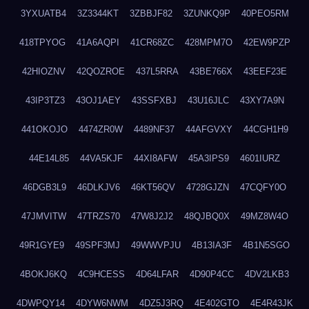
3YXUATB4
3Z3344KT
3ZBBJF82
3ZUNKQ9P
40PEO5RM
418TPYOG
41A6AQPI
41CR68ZC
428MPM7O
42EW9PZP
42HIOZNV
42QOZROE
437L5RRA
43BE766X
43EEF23E
43IP3TZ3
43OJ1AEY
43SSFXBJ
43U16JLC
43XY7A9N
441OKOJO
4474ZR0W
4489NF37
44AFGVXY
44CGH1H9
44E14L85
44VA5KJF
44XI8AFW
45A3IPS9
4601IURZ
46DGB3L9
46DLKJV6
46KT56QV
4728GJZN
47CQFY0O
47JMVITW
47TRZS70
47W8J2J2
48QJBQ0X
49MZ8W4O
49R1GYE9
49SPF3MJ
49WWVPJU
4B13IA3F
4B1N5SGO
4BOKJ6KQ
4C9HCESS
4D64LFAR
4D90P4CC
4DV2LKB3
4DWPQY14
4DYW6NWM
4DZ5J3RQ
4E402GTO
4E4R43JK