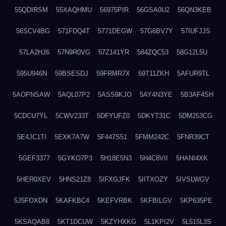
55QDIRSM
55XAQHMU
56975PIR
56GSA0U2
56QN3KEB
56SCV4BG
571FDQ4T
5771DEGW
57G6BV7Y
57IUFJJS
57LA2HJ6
57N9R0VG
57Z141YR
584ZQC53
58G12L5U
595U946N
59BSESDJ
59FRMR7X
59T11ZKH
5AFUR9TL
5AOPNSAW
5AQL07P2
5ASS9KJO
5AY4N3YE
5B3AF4SH
5CDCU7YL
5CWV233T
5DFYUFZ0
5DKYT31C
5DM253CG
5E4JC1TI
5EXK7A7W
5F447S51
5FMM242C
5FNR39CT
5GEF3377
5GYKO7P3
5H18E5N3
5H4C8VII
5HANI4XK
5HER0XEV
5HNS21Z8
5IFXGJFK
5IITXOZY
5IVSLWGV
5J5FOXDN
5KAFKBC4
5KEFVRBK
5KFBILGV
5KP635PE
5KSAQAB8
5KT1DCUW
5KZYHXKG
5L1KPI2V
5L515L3S