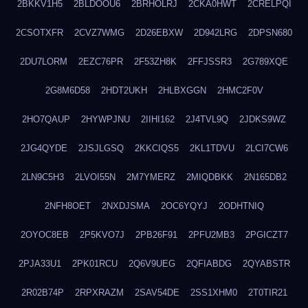
2BKKV1H5
2BLDOOU6
2BRHOLRJ
2CKA0HWT
2CRELPQI
2CSOTXFR
2CVZ7WMG
2D26EBXW
2D942LRG
2DPSN680
2DU7LORM
2EZC76PR
2F53ZH8K
2FFJSSR3
2G789XQE
2G8M6D58
2HDT2UKH
2HLBXGGN
2HMC2F0V
2HO7QAUP
2HYWPJNU
2IIHI162
2J4TVL9Q
2JDKS9WZ
2JG4QYDE
2JSJLGSQ
2KKCIQS5
2KL1TDVU
2LCI7CW6
2LN9C5H3
2LVOI55N
2M7YMERZ
2MIQDBKK
2N165DB2
2NFH8OET
2NXDJSMA
2OC6YQYJ
2ODHTNIQ
2OYOC8EB
2P5KVO7J
2PB26F91
2PFU2MB3
2PGICZT7
2PJA33U1
2PK01RCU
2Q6V9UEG
2QFIABDG
2QYABSTR
2R02B74P
2RPXRAZM
2SAV54DE
2SS1XHM0
2T0TIR21