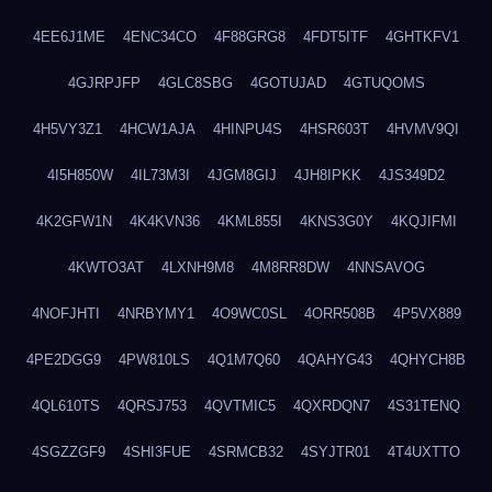
4EE6J1ME
4ENC34CO
4F88GRG8
4FDT5ITF
4GHTKFV1
4GJRPJFP
4GLC8SBG
4GOTUJAD
4GTUQOMS
4H5VY3Z1
4HCW1AJA
4HINPU4S
4HSR603T
4HVMV9QI
4I5H850W
4IL73M3I
4JGM8GIJ
4JH8IPKK
4JS349D2
4K2GFW1N
4K4KVN36
4KML855I
4KNS3G0Y
4KQJIFMI
4KWTO3AT
4LXNH9M8
4M8RR8DW
4NNSAVOG
4NOFJHTI
4NRBYMY1
4O9WC0SL
4ORR508B
4P5VX889
4PE2DGG9
4PW810LS
4Q1M7Q60
4QAHYG43
4QHYCH8B
4QL610TS
4QRSJ753
4QVTMIC5
4QXRDQN7
4S31TENQ
4SGZZGF9
4SHI3FUE
4SRMCB32
4SYJTR01
4T4UXTTO