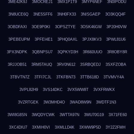
3ME42K9J
3MOCREJ1
3MX1P1T9
3MYP6NEF
3N0IPODU
3N8UCE6Q
3NE5SFF6
3NH0FX33
3NISGAEP
3O3KQQ4F
3OBDFAXI
3OE9P0KI
3OPSZTYE
3OSK46GW
3P20H0VW
3PEBEUPM
3PFEI4E1
3PHQ0AXL
3PJX8KV3
3PWL81U6
3PX3NDPK
3QBNPSU7
3QPKYD3H
3R660UUO
3R8OBY8R
3RJJOB51
3RM5TAUQ
3RV0N612
3SRBQEDJ
3SXFZOBA
3TBVTN7Z
3TFI7CJL
3TKFBN73
3TTB618D
3TVMVY4A
3VPL82H9
3VS14DKC
3VX5WW8T
3VXFRWKX
3VZRTGEK
3W3MHD4O
3WAD8W9N
3WDTF1N3
3WI8G8SN
3WQDYCWK
3WTTA97N
3WU70G19
3X71FE60
3XC4DIU7
3XMIH0VI
3XMLLD4K
3XWW9P5D
3Y2Z2FMH