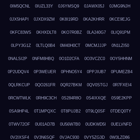
0IM5QCNL
0IUZL33Y
0J6YMSQ9
0JAWX05J
0JMG9NJH
0JX5HAPI
0JXDX9ZM
0K8I19RD
0KA2KHRR
0KCE9EJG
0KFC83WS
0KHXDLT8
0KO7R0BZ
0LA240G7
0LIQ91PM
0LPY3G1Z
0LTLQ0B4
0M40H0CT
0MCMJJJP
0N1LZI50
0NALSI2P
0NFM8HBQ
0O1D2CFA
0O3VCZC0
0OY5HHNM
0P2UDQV4
0P3WEUER
0PHNO5Y4
0PPJIUB7
0PUMEZB4
0QLRKCUP
0QO261FR
0QR27BKM
0QV0STGJ
0R7FXEI4
0RCWTWLK
0RH9C3CH
0S284R8O
0S4IXXQE
0S9E2KPP
0SA9HP4L
0T1MPQXC
0T8PUJB2
0T9LQ0SF
0TDEQ0TY
0TWV72OF
0U01AD7B
0U56W7B0
0UDKWD5I
0UELVNFD
0V2IXSF4
0V3N6SQF
0VJAC930
0VY5ZG3D
0W3LZD86