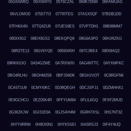
05G55WBQ
05IXW4Y0
05T6CZAL
069K7D5M
06FAMUAG
06VLOMOD
0755T7I3
077IRTEG
07ASX5QF
07BDB1DD
07FH6X4N
07TQ4ZU9
07UES9ES
07VPTDH1
08B99MM7
08DIX912
08EH3GS2
08EKQPQ9
08G6A3PD
08HJRZKG
08R2TE13
091V6YQE
0959345H
097C3BE4
09DI9AQ2
09RKK0JO
0A54G2WE
0A7RXWXI
0AG4NTTC
0AYXMFKC
0BO4RLHU
0BOHM258
0BPJ04DK
0BSHJVOT
0C9RGFN6
0CA5T1U9
0CMYI0KC
0D38QEGH
0DCJSPJ1
0DZMHHX1
0E9GCHCU
0EZ05K4R
0FFYUM84
0FLIL6GQ
0FXF2MUD
0G363XJW
0GI31E0A
0GJSAH4M
0GRH7XSL
0H17NT32
0H7Y9RRM
0H9OI0N1
0HYK5SEI
0IA5RSJ3
0IF4Y4UQ