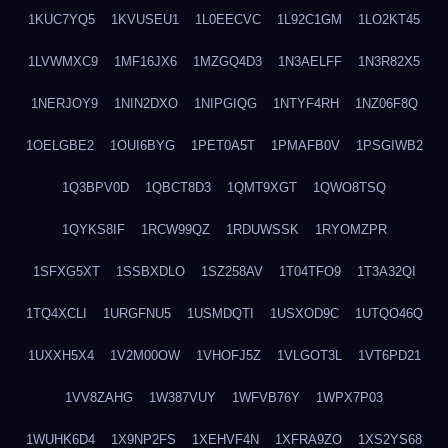
1KUC7YQ5
1KVUSEU1
1L0EECVC
1L92C1GM
1LO2KT45
1LVWMXC9
1MF16JX6
1MZGQ4D3
1N3AELFF
1N3R82X5
1NERJOY9
1NIN2DXO
1NIPGIQG
1NTYF4RH
1NZ06F8Q
1OELGBE2
1OUI6BYG
1PET0A5T
1PMAFB0V
1PSGIWB2
1Q3BPV0D
1QBCT8D3
1QMT9XGT
1QWO8TSQ
1QYKS8IF
1RCW99QZ
1RDUWSSK
1RYOMZPR
1SFXG5XT
1SSBXDLO
1SZ258AV
1T04TFO9
1T3A32QI
1TQ4XCLI
1URGFNU5
1USMDQTI
1USXOD9C
1UTQO46Q
1UXXH5X4
1V2M00OW
1VHOFJ5Z
1VLGOT3L
1VT6PD21
1VV8ZAHG
1W387VUY
1WFVB76Y
1WPX7P03
1WUHK6D4
1X9NP2FS
1XEHVF4N
1XFRA9ZO
1XS2YS68