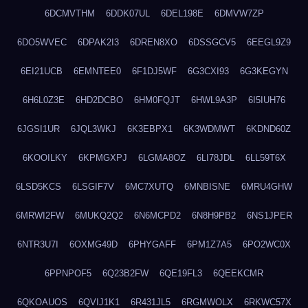
6DCMVTHM
6DDK07UL
6DEL198E
6DMVW7ZP
6DO5WVEC
6DPAK2I3
6DREN8XO
6DSSGCV5
6EEGL9Z9
6EI21UCB
6EMNTEE0
6F1DJ5WF
6G3CXI93
6G3KEGYN
6H6L0Z3E
6HD2DCBO
6HM0FQJT
6HWL9A3P
6I5IUH76
6JGSI1UR
6JQL3WKJ
6K3EBPX1
6K3WDMWT
6KDND60Z
6KOOILKY
6KPMGXPJ
6LGMA8OZ
6LI78JDL
6LL59T6X
6LSD5KCS
6LSGIF7V
6MC7XUTQ
6MNBISNE
6MRU4GHW
6MRWI2FW
6MUKQ2Q2
6N6MCPD2
6N8H9PB2
6NS1JPER
6NTR3U7I
6OXMG49D
6PHYGAFF
6PM1Z7A5
6PO2WC0X
6PPNPOF5
6Q23B2FW
6QE19FL3
6QEEKCMR
6QKOAUOS
6QVIJ1K1
6R431JL5
6RGMWOLX
6RKWC57X