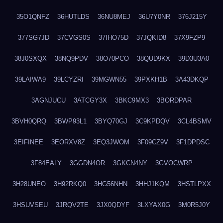
35O1QNFZ
36HUTLDS
36NU8MEJ
36U7Y0NR
376J215Y
377SG7JD
37CVGS0S
37IHO75D
37JQKID8
37X9FZP9
38J0SXQX
38NQ9PDV
38O70PCO
38QUD9KX
39D3U3A0
39LAIWA9
39LCYZRI
39MGWN55
39PXKH1B
3A43DKQP
3AGNJUCU
3ATCGY3X
3BKC9MX3
3BORDPAR
3BVH0QRQ
3BWP93L1
3BYQ70GJ
3C9KPDQV
3CL4BSMV
3EIFINEE
3EORXV8Z
3EQ3JWOM
3F09CZ9V
3F1DPDSC
3F84EALY
3GGDN4OR
3GKCN4NY
3GVOCWRP
3H28UNEO
3H92RKQ0
3HG56NHN
3HHJ1KQM
3HSTLPXX
3HSUVSEU
3JRQV2TE
3JX0QDYF
3LXYAX0G
3M0R5J0Y