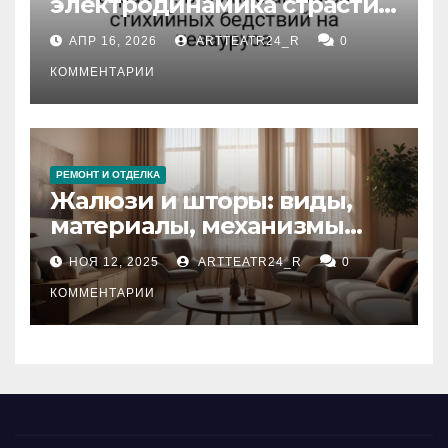
электродинамика страсти:
влияние анализа
АПР 16, 2026
ARTTEATR24_R
0
стихийных бедствий на
тезауруса
КОММЕНТАРИИ
РЕМОНТ И ОТДЕЛКА
Жалюзи и шторы: виды,
материалы, механизмы
управления и уход
НОЯ 12, 2025
ARTTEATR24_R
0
КОММЕНТАРИИ