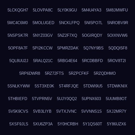
5LCKQGH7
5LOVPA8C
5LY0K9GU
5M4U4YA3
5M8JMWFU
5MC4C6M0
5MOLUGED
5NCKLFPQ
5NI5PO7L
5NROBV9R
5NSPSK7R
5NYZ03GV
5NZ2F7XQ
5OGIRQDY
5OIXNVW6
5OPF8A7F
5PI2KCCW
5PMRZDAK
5Q7NY9BS
5QDQI5F8
5QL8UU2J
5RALQ21C
5RBG4E64
5RCDBBFD
5ROV8T2I
5RP6DWR8
5RZ72FTS
5RZPCFKF
5RZQDHMO
5SNLKYWW
5ST3XE0K
5T4RFJQE
5TDWI9U5
5TDWKNIX
5THBIEFD
5TVPRN5V
5UJY0QQ2
5UPNX603
5UUMB8OT
5V5K9CVS
5VB3LIYB
5VTXJVNC
5VVNNS1S
5XJ2MR7Y
5XSF9JLS
5XU6ZP3A
5Y0HCRBH
5Y1QS60T
5Y86UZX6