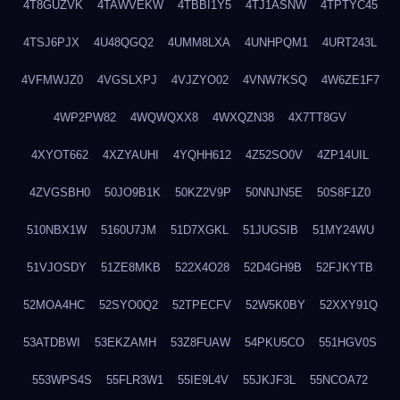
4T8GUZVK
4TAWVEKW
4TBBI1Y5
4TJ1ASNW
4TPTYC45
4TSJ6PJX
4U48QGQ2
4UMM8LXA
4UNHPQM1
4URT243L
4VFMWJZ0
4VGSLXPJ
4VJZYO02
4VNW7KSQ
4W6ZE1F7
4WP2PW82
4WQWQXX8
4WXQZN38
4X7TT8GV
4XYOT662
4XZYAUHI
4YQHH612
4Z52SO0V
4ZP14UIL
4ZVGSBH0
50JO9B1K
50KZ2V9P
50NNJN5E
50S8F1Z0
510NBX1W
5160U7JM
51D7XGKL
51JUGSIB
51MY24WU
51VJOSDY
51ZE8MKB
522X4O28
52D4GH9B
52FJKYTB
52MOA4HC
52SYO0Q2
52TPECFV
52W5K0BY
52XXY91Q
53ATDBWI
53EKZAMH
53Z8FUAW
54PKU5CO
551HGV0S
553WPS4S
55FLR3W1
55IE9L4V
55JKJF3L
55NCOA72