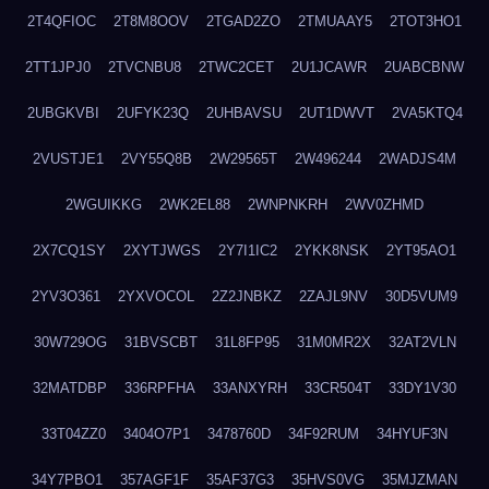
2T4QFIOC
2T8M8OOV
2TGAD2ZO
2TMUAAY5
2TOT3HO1
2TT1JPJ0
2TVCNBU8
2TWC2CET
2U1JCAWR
2UABCBNW
2UBGKVBI
2UFYK23Q
2UHBAVSU
2UT1DWVT
2VA5KTQ4
2VUSTJE1
2VY55Q8B
2W29565T
2W496244
2WADJS4M
2WGUIKKG
2WK2EL88
2WNPNKRH
2WV0ZHMD
2X7CQ1SY
2XYTJWGS
2Y7I1IC2
2YKK8NSK
2YT95AO1
2YV3O361
2YXVOCOL
2Z2JNBKZ
2ZAJL9NV
30D5VUM9
30W729OG
31BVSCBT
31L8FP95
31M0MR2X
32AT2VLN
32MATDBP
336RPFHA
33ANXYRH
33CR504T
33DY1V30
33T04ZZ0
3404O7P1
3478760D
34F92RUM
34HYUF3N
34Y7PBO1
357AGF1F
35AF37G3
35HVS0VG
35MJZMAN