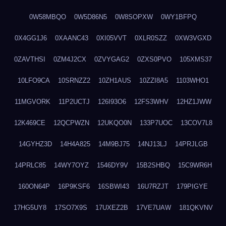
0W58MBQO
0W5D86N5
0W8SOPXW
0WY1BFPQ
0X4GG1J6
0XAANC43
0XI05VVT
0XLR0SZZ
0XW3VGXD
0ZAVTHSI
0ZM4J2CX
0ZVYGAG2
0ZXS0PVO
105XMS37
10LFO9CA
10SRNZZ2
10ZH1AUS
10ZZI8A5
1103WHO1
11MGVORK
11P2UCTJ
126I93O6
12FS3WHV
12HZ1JWW
12K469CE
12QCPWZN
12UKQO0N
133P7UOC
13COV7L8
14GYHZ3D
14H4A825
14M9BJ75
14NJ13LJ
14PRJLGB
14PRLC85
14WY7OYZ
1546DY9V
15B2SHBQ
15C9WR6H
160ON64P
16P9KSF6
16SBWI43
16U7RZJT
179PIGYE
17HG5UY8
17SO7X9S
17UXEZ2B
17VE7UAW
181QKVNV