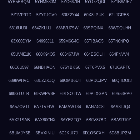
5YB5BBQM
5YHM530M
5YO667IH
5YO7ZQGL
5Z1BWJEZ
5Z1VP9TD
5ZYFJGV9
60IZ2Y44
60X8LPUK
62LJGRE8
6316UU0I
634ZKLU1
63MVU7SW
63SPQINX
63WDQUHH
63X60DYM
64996J11
659M6G4O
65TIBAG5
65TN6NPQ
65UV4E1K
660K94O5
663467JW
664ESOLH
664FNVV4
66C6U597
66NBHAON
675YBKS0
67T6PVX5
67UCAPT0
6899WHVC
68EZZKJQ
68OMB6UH
68PDCJPV
68QHDOI3
699GTUTR
69KWPV8F
69LSOT1W
69PLXGPN
69S53RP0
6A5ZOVTI
6A7TVFIW
6AMAWT34
6ANZ4C8L
6AS3LJQ4
6AX21SAB
6AX80CNX
6AYEZFQ7
6B0V87BD
6BA9R10Z
6BUMJY5E
6BVXINIU
6CJKUI7J
6D1OSCXH
6D8BUPZM