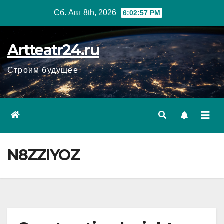
Перейти
Сб. Авг 8th, 2026
6:02:58 PM
к
содержанию
Artteatr24.ru
Строим будущее
N8ZZIYOZ