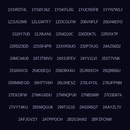
1XSROT4L
1YS8YJ6Z
1YSKFL0G
1YUCNSFB
1YYN7W1J
1Z1US2M8
1ZLGWTF7
1ZOCGLFM
206VNFLF
20GH4EFO
2110Y7UD
21J9UIA6
2254Q10C
226DDKTL
22R2IX7P
22RDZ3DD
22S5F4PR
22XXR3UO
232PTAJG
24AZ56D2
24MC44U0
24TJTMVU
24XS3FEV
24YV1LVI
252T7VNK
253A0XC6
254O5EQJ
258OBXAU
25JR0XCH
25Q8956U
25RMMEOD
26HTTV6H
26L0HESZ
270L4YOL
276UFPNM
27E8J3FW
27MKG0DU
27MNQPU0
27NBD68F
27O3D674
27VYT4KU
28SMQGU6
299T1G15
2A01R6QT
2AAYZL7V
2AFJGVZY
2ATPPOCH
2B2G3AW2
2BFZFCNW