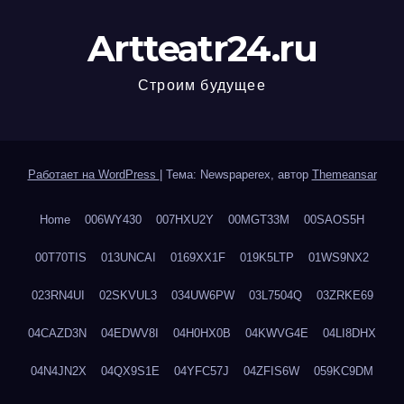
Artteatr24.ru
Строим будущее
Работает на WordPress
|
Тема: Newspaperex, автор
Themeansar
Home
006WY430
007HXU2Y
00MGT33M
00SAOS5H
00T70TIS
013UNCAI
0169XX1F
019K5LTP
01WS9NX2
023RN4UI
02SKVUL3
034UW6PW
03L7504Q
03ZRKE69
04CAZD3N
04EDWV8I
04H0HX0B
04KWVG4E
04LI8DHX
04N4JN2X
04QX9S1E
04YFC57J
04ZFIS6W
059KC9DM