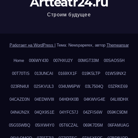
Artteatr24.ru
Строим будущее
Работает на WordPress
|
Тема: Newspaperex, автор
Themeansar
Home
006WY430
007HXU2Y
00MGT33M
00SAOS5H
00T70TIS
013UNCAI
0169XX1F
019K5LTP
01WS9NX2
023RN4UI
02SKVUL3
034UW6PW
03L7504Q
03ZRKE69
04CAZD3N
04EDWV8I
04H0HX0B
04KWVG4E
04LI8DHX
04N4JN2X
04QX9S1E
04YFC57J
04ZFIS6W
059KC9DM
05G55WBQ
05IXW4Y0
05T6CZAL
069K7D5M
06FAMUAG