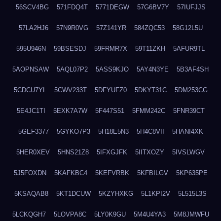
56SCV4BG
571FDQ4T
5771DEGW
57G6BV7Y
57IUFJJS
57LA2HJ6
57N9R0VG
57Z141YR
584ZQC53
58G12L5U
595U946N
59BSESDJ
59FRMR7X
59T11ZKH
5AFUR9TL
5AOPNSAW
5AQL07P2
5ASS9KJO
5AY4N3YE
5B3AF4SH
5CDCU7YL
5CWV233T
5DFYUFZ0
5DKYT31C
5DM253CG
5E4JC1TI
5EXK7A7W
5F447S51
5FMM242C
5FNR39CT
5GEF3377
5GYKO7P3
5H18E5N3
5H4C8VII
5HANI4XK
5HER0XEV
5HNS21Z8
5IFXGJFK
5IITXOZY
5IVSLWGV
5J5FOXDN
5KAFKBC4
5KEFVRBK
5KFBILGV
5KP635PE
5KSAQAB8
5KT1DCUW
5KZYHXKG
5L1KPI2V
5L515L3S
5LCKQGH7
5LOVPA8C
5LY0K9GU
5M4U4YA3
5M8JMWFU