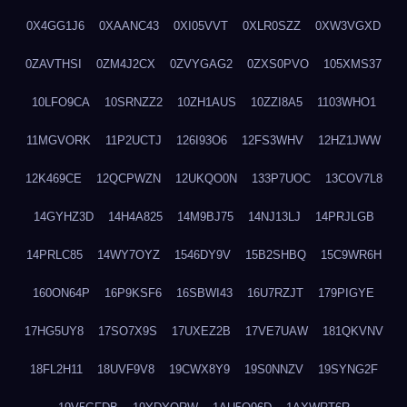
0X4GG1J6
0XAANC43
0XI05VVT
0XLR0SZZ
0XW3VGXD
0ZAVTHSI
0ZM4J2CX
0ZVYGAG2
0ZXS0PVO
105XMS37
10LFO9CA
10SRNZZ2
10ZH1AUS
10ZZI8A5
1103WHO1
11MGVORK
11P2UCTJ
126I93O6
12FS3WHV
12HZ1JWW
12K469CE
12QCPWZN
12UKQO0N
133P7UOC
13COV7L8
14GYHZ3D
14H4A825
14M9BJ75
14NJ13LJ
14PRJLGB
14PRLC85
14WY7OYZ
1546DY9V
15B2SHBQ
15C9WR6H
160ON64P
16P9KSF6
16SBWI43
16U7RZJT
179PIGYE
17HG5UY8
17SO7X9S
17UXEZ2B
17VE7UAW
181QKVNV
18FL2H11
18UVF9V8
19CWX8Y9
19S0NNZV
19SYNG2F