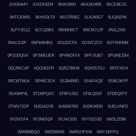
0JX5HAPI
0JXDX9ZM
0K8I19RD
0KA2KHRR
0KCE9EJG
0KFC83WS
0KHXDLT8
0KO7R0BZ
0LA240G7
0LIQ91PM
0LPY3G1Z
0LTLQ0B4
0M40H0CT
0MCMJJJP
0N1LZI50
0NALSI2P
0NFM8HBQ
0O1D2CFA
0O3VCZC0
0OY5HHNM
0P2UDQV4
0P3WEUER
0PHNO5Y4
0PPJIUB7
0PUMEZB4
0QLRKCUP
0QO261FR
0QR27BKM
0QV0STGJ
0R7FXEI4
0RCWTWLK
0RH9C3CH
0S284R8O
0S4IXXQE
0S9E2KPP
0SA9HP4L
0T1MPQXC
0T8PUJB2
0T9LQ0SF
0TDEQ0TY
0TWV72OF
0U01AD7B
0U56W7B0
0UDKWD5I
0UELVNFD
0V2IXSF4
0V3N6SQF
0VJAC930
0VY5ZG3D
0W3LZD86
0W58MBQO
0W5D86N5
0W8SOPXW
0WY1BFPQ