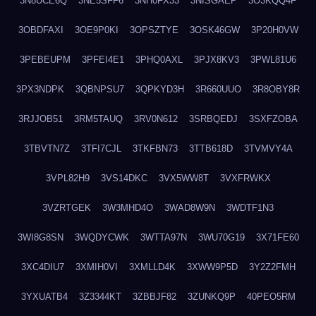
3N8UCE6Q
3NE5SFF6
3NH0FX33
3NISGAEP
3O3KQQ4F
3OBDFAXI
3OE9P0KI
3OPSZTYE
3OSK46GW
3P20H0VW
3PEBEUPM
3PFEI4E1
3PHQ0AXL
3PJX8KV3
3PWL81U6
3PX3NDPK
3QBNPSU7
3QPKYD3H
3R660UUO
3R8OBY8R
3RJJOB51
3RM5TAUQ
3RV0N612
3SRBQEDJ
3SXFZOBA
3TBVTN7Z
3TFI7CJL
3TKFBN73
3TTB618D
3TVMVY4A
3VPL82H9
3VS14DKC
3VX5WW8T
3VXFRWKX
3VZRTGEK
3W3MHD4O
3WAD8W9N
3WDTF1N3
3WI8G8SN
3WQDYCWK
3WTTA97N
3WU70G19
3X71FE60
3XC4DIU7
3XMIH0VI
3XMLLD4K
3XWW9P5D
3Y2Z2FMH
3YXUATB4
3Z3344KT
3ZBBJF82
3ZUNKQ9P
40PEO5RM