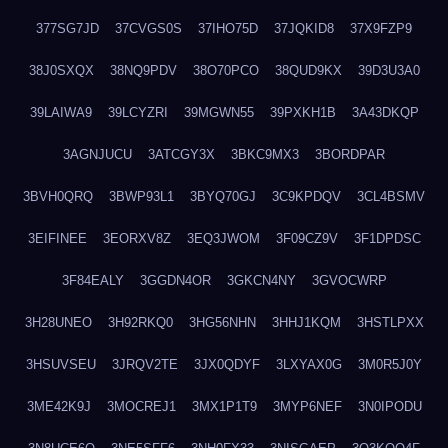
377SG7JD
37CVGS0S
37IHO75D
37JQKID8
37X9FZP9
38J0SXQX
38NQ9PDV
38O70PCO
38QUD9KX
39D3U3A0
39LAIWA9
39LCYZRI
39MGWN55
39PXKH1B
3A43DKQP
3AGNJUCU
3ATCGY3X
3BKC9MX3
3BORDPAR
3BVH0QRQ
3BWP93L1
3BYQ70GJ
3C9KPDQV
3CL4BSMV
3EIFINEE
3EORXV8Z
3EQ3JWOM
3F09CZ9V
3F1DPDSC
3F84EALY
3GGDN4OR
3GKCN4NY
3GVOCWRP
3H28UNEO
3H92RKQ0
3HG56NHN
3HHJ1KQM
3HSTLPXX
3HSUVSEU
3JRQV2TE
3JX0QDYF
3LXYAX0G
3M0R5J0Y
3ME42K9J
3MOCREJ1
3MX1P1T9
3MYP6NEF
3N0IPODU