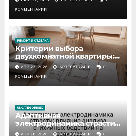
КОММЕНТАРИИ
РЕМОНТ И ОТДЕЛКА
Критерии выбора
двухкомнатной квартиры:
планировка, площадь,
АПР 23, 2026
ARTTEATR24_R
0
состояние и документация
КОММЕНТАРИИ
UNCATEGORISED
Адаптивная
электродинамика страсти:
влияние анализа
АПР 16, 2026
ARTTEATR24_R
0