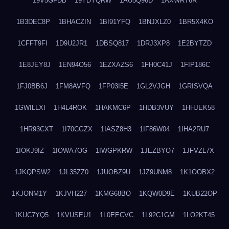
19V5GFDB
19YDYQRW
1AU5Q96D
1AXWRT6R
1B3DEC8P
1BHACZIN
1BI91YFQ
1BNJXLZ0
1BR5X4KO
1CFFT9FI
1D9U2JR1
1DBSQ817
1DRJ3XP8
1E2BYTZD
1E8JEY8J
1EN94O56
1EZXAZS6
1FH0C41J
1FIP186C
1FJ0BB6J
1FM8AVFQ
1FP03I5E
1GL2VJGH
1GRISVQA
1GWILLXI
1H4L4ROK
1HAKMC6P
1HDB3VUY
1HHJEK58
1HR93CXT
1I70CGZX
1IASZ8H3
1IF86W04
1IHA2RU7
1IOKJ9IZ
1IOWA7OG
1IWGPKRW
1JEZBYO7
1JFVZL7X
1JKQPSW2
1JL35ZZ0
1JUOBZ9U
1JZ9UNM8
1K1OOBX2
1KJONM1Y
1KJVH227
1KMG68BO
1KQW0D9E
1KUB22OP
1KUC7YQ5
1KVUSEU1
1L0EECVC
1L92C1GM
1LO2KT45