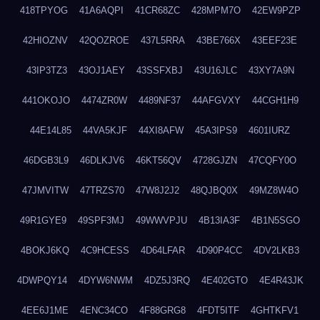
418TPYOG
41A6AQPI
41CR68ZC
428MPM7O
42EW9PZP
42HIOZNV
42QOZROE
437L5RRA
43BE766X
43EEF23E
43IP3TZ3
43OJ1AEY
43SSFXBJ
43U16JLC
43XY7A9N
441OKOJO
4474ZR0W
4489NF37
44AFGVXY
44CGH1H9
44E14L85
44VA5KJF
44XI8AFW
45A3IPS9
4601IURZ
46DGB3L9
46DLKJV6
46KT56QV
4728GJZN
47CQFY0O
47JMVITW
47TRZS70
47W8J2J2
48QJBQ0X
49MZ8W4O
49R1GYE9
49SPF3MJ
49WWVPJU
4B13IA3F
4B1N5SGO
4BOKJ6KQ
4C9HCESS
4D64LFAR
4D90P4CC
4DV2LKB3
4DWPQY14
4DYW6NWM
4DZ5J3RQ
4E402GTO
4E4R43JK
4EE6J1ME
4ENC34CO
4F88GRG8
4FDT5ITF
4GHTKFV1