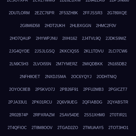
2CSOTXFR
2CVZ7WMG
2D26EBXW
2D942LRG
2DPSN680
2DU7LORM
2EZC76PR
2F53ZH8K
2FFJSSR3
2G789XQE
2G8M6D58
2HDT2UKH
2HLBXGGN
2HMC2F0V
2HO7QAUP
2HYWPJNU
2IIHI162
2J4TVL9Q
2JDKS9WZ
2JG4QYDE
2JSJLGSQ
2KKCIQS5
2KL1TDVU
2LCI7CW6
2LN9C5H3
2LVOI55N
2M7YMERZ
2MIQDBKK
2N165DB2
2NFH8OET
2NXDJSMA
2OC6YQYJ
2ODHTNIQ
2OYOC8EB
2P5KVO7J
2PB26F91
2PFU2MB3
2PGICZT7
2PJA33U1
2PK01RCU
2Q6V9UEG
2QFIABDG
2QYABSTR
2R02B74P
2RPXRAZM
2SAV54DE
2SS1XHM0
2T0TIR21
2T4QFIOC
2T8M8OOV
2TGAD2ZO
2TMUAAY5
2TOT3HO1