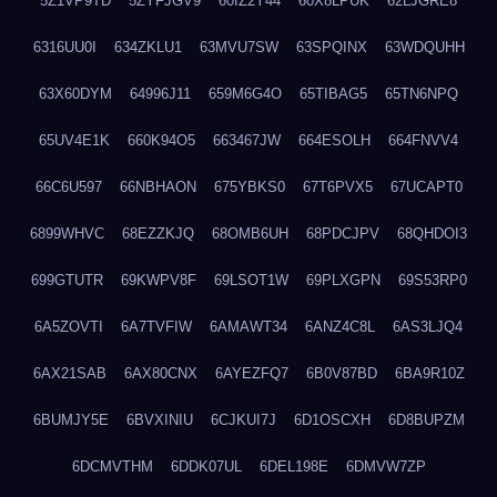
5Z1VP9TD
5ZYFJGV9
60IZ2Y44
60X8LPUK
62LJGRE8
6316UU0I
634ZKLU1
63MVU7SW
63SPQINX
63WDQUHH
63X60DYM
64996J11
659M6G4O
65TIBAG5
65TN6NPQ
65UV4E1K
660K94O5
663467JW
664ESOLH
664FNVV4
66C6U597
66NBHAON
675YBKS0
67T6PVX5
67UCAPT0
6899WHVC
68EZZKJQ
68OMB6UH
68PDCJPV
68QHDOI3
699GTUTR
69KWPV8F
69LSOT1W
69PLXGPN
69S53RP0
6A5ZOVTI
6A7TVFIW
6AMAWT34
6ANZ4C8L
6AS3LJQ4
6AX21SAB
6AX80CNX
6AYEZFQ7
6B0V87BD
6BA9R10Z
6BUMJY5E
6BVXINIU
6CJKUI7J
6D1OSCXH
6D8BUPZM
6DCMVTHM
6DDK07UL
6DEL198E
6DMVW7ZP