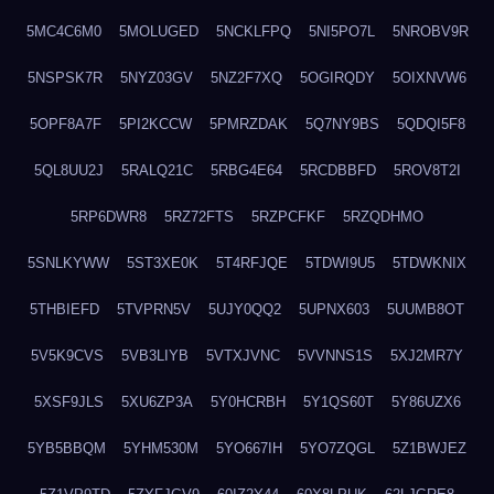
5MC4C6M0
5MOLUGED
5NCKLFPQ
5NI5PO7L
5NROBV9R
5NSPSK7R
5NYZ03GV
5NZ2F7XQ
5OGIRQDY
5OIXNVW6
5OPF8A7F
5PI2KCCW
5PMRZDAK
5Q7NY9BS
5QDQI5F8
5QL8UU2J
5RALQ21C
5RBG4E64
5RCDBBFD
5ROV8T2I
5RP6DWR8
5RZ72FTS
5RZPCFKF
5RZQDHMO
5SNLKYWW
5ST3XE0K
5T4RFJQE
5TDWI9U5
5TDWKNIX
5THBIEFD
5TVPRN5V
5UJY0QQ2
5UPNX603
5UUMB8OT
5V5K9CVS
5VB3LIYB
5VTXJVNC
5VVNNS1S
5XJ2MR7Y
5XSF9JLS
5XU6ZP3A
5Y0HCRBH
5Y1QS60T
5Y86UZX6
5YB5BBQM
5YHM530M
5YO667IH
5YO7ZQGL
5Z1BWJEZ