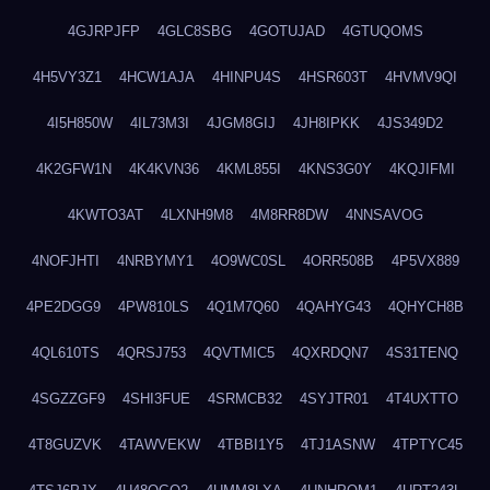
4GJRPJFP
4GLC8SBG
4GOTUJAD
4GTUQOMS
4H5VY3Z1
4HCW1AJA
4HINPU4S
4HSR603T
4HVMV9QI
4I5H850W
4IL73M3I
4JGM8GIJ
4JH8IPKK
4JS349D2
4K2GFW1N
4K4KVN36
4KML855I
4KNS3G0Y
4KQJIFMI
4KWTO3AT
4LXNH9M8
4M8RR8DW
4NNSAVOG
4NOFJHTI
4NRBYMY1
4O9WC0SL
4ORR508B
4P5VX889
4PE2DGG9
4PW810LS
4Q1M7Q60
4QAHYG43
4QHYCH8B
4QL610TS
4QRSJ753
4QVTMIC5
4QXRDQN7
4S31TENQ
4SGZZGF9
4SHI3FUE
4SRMCB32
4SYJTR01
4T4UXTTO
4T8GUZVK
4TAWVEKW
4TBBI1Y5
4TJ1ASNW
4TPTYC45