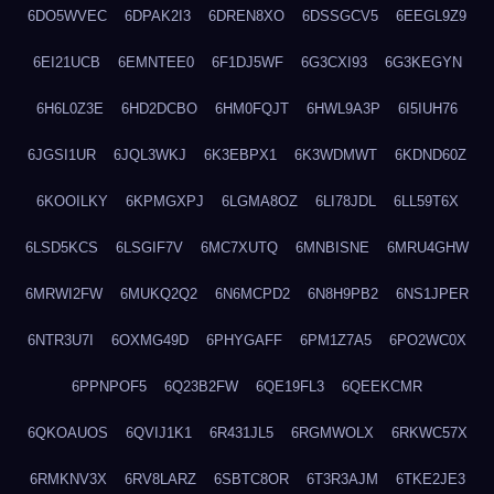
6DO5WVEC
6DPAK2I3
6DREN8XO
6DSSGCV5
6EEGL9Z9
6EI21UCB
6EMNTEE0
6F1DJ5WF
6G3CXI93
6G3KEGYN
6H6L0Z3E
6HD2DCBO
6HM0FQJT
6HWL9A3P
6I5IUH76
6JGSI1UR
6JQL3WKJ
6K3EBPX1
6K3WDMWT
6KDND60Z
6KOOILKY
6KPMGXPJ
6LGMA8OZ
6LI78JDL
6LL59T6X
6LSD5KCS
6LSGIF7V
6MC7XUTQ
6MNBISNE
6MRU4GHW
6MRWI2FW
6MUKQ2Q2
6N6MCPD2
6N8H9PB2
6NS1JPER
6NTR3U7I
6OXMG49D
6PHYGAFF
6PM1Z7A5
6PO2WC0X
6PPNPOF5
6Q23B2FW
6QE19FL3
6QEEKCMR
6QKOAUOS
6QVIJ1K1
6R431JL5
6RGMWOLX
6RKWC57X
6RMKNV3X
6RV8LARZ
6SBTC8OR
6T3R3AJM
6TKE2JE3