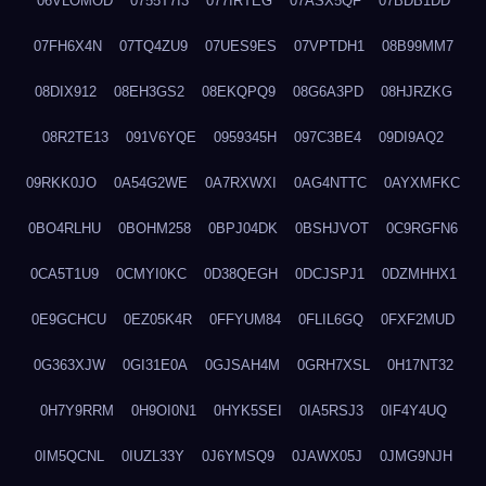
06VLOMOD
0755T7I3
077IRTEG
07ASX5QF
07BDB1DD
07FH6X4N
07TQ4ZU9
07UES9ES
07VPTDH1
08B99MM7
08DIX912
08EH3GS2
08EKQPQ9
08G6A3PD
08HJRZKG
08R2TE13
091V6YQE
0959345H
097C3BE4
09DI9AQ2
09RKK0JO
0A54G2WE
0A7RXWXI
0AG4NTTC
0AYXMFKC
0BO4RLHU
0BOHM258
0BPJ04DK
0BSHJVOT
0C9RGFN6
0CA5T1U9
0CMYI0KC
0D38QEGH
0DCJSPJ1
0DZMHHX1
0E9GCHCU
0EZ05K4R
0FFYUM84
0FLIL6GQ
0FXF2MUD
0G363XJW
0GI31E0A
0GJSAH4M
0GRH7XSL
0H17NT32
0H7Y9RRM
0H9OI0N1
0HYK5SEI
0IA5RSJ3
0IF4Y4UQ
0IM5QCNL
0IUZL33Y
0J6YMSQ9
0JAWX05J
0JMG9NJH