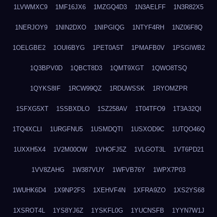
1LVWMXC9
1MF16JX6
1MZGQ4D3
1N3AELFF
1N3R82X5
1NERJOY9
1NIN2DXO
1NIPGIQG
1NTYF4RH
1NZ06F8Q
1OELGBE2
1OUI6BYG
1PET0A5T
1PMAFB0V
1PSGIWB2
1Q3BPV0D
1QBCT8D3
1QMT9XGT
1QWO8TSQ
1QYKS8IF
1RCW99QZ
1RDUWSSK
1RYOMZPR
1SFXG5XT
1SSBXDLO
1SZ258AV
1T04TFO9
1T3A32QI
1TQ4XCLI
1URGFNU5
1USMDQTI
1USXOD9C
1UTQO46Q
1UXXH5X4
1V2M00OW
1VHOFJ5Z
1VLGOT3L
1VT6PD21
1VV8ZAHG
1W387VUY
1WFVB76Y
1WPX7P03
1WUHK6D4
1X9NP2FS
1XEHVF4N
1XFRA9ZO
1XS2YS68
1XSROT4L
1YS8YJ6Z
1YSKFL0G
1YUCNSFB
1YYN7W1J