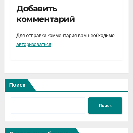
e
er
at
ail
р
Добавить
gr
s
а
комментарий
a
A
в
m
p
и
Для отправки комментария вам необходимо
p
ть
авторизоваться
.
Поиск
Поиск