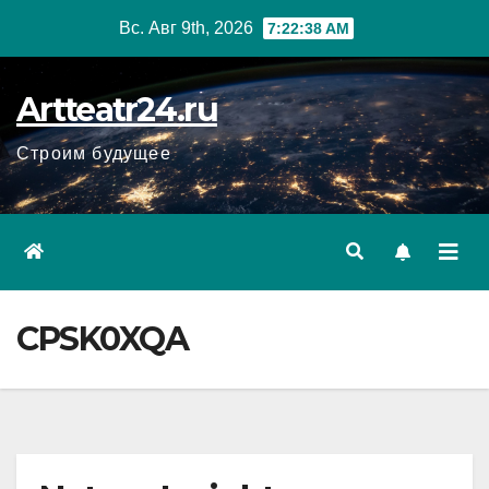
Перейти
Вс. Авг 9th, 2026
7:22:39 AM
к
содержанию
Artteatr24.ru
Строим будущее
CPSK0XQA