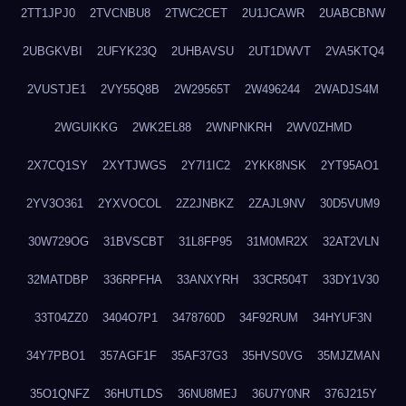
2TT1JPJ0
2TVCNBU8
2TWC2CET
2U1JCAWR
2UABCBNW
2UBGKVBI
2UFYK23Q
2UHBAVSU
2UT1DWVT
2VA5KTQ4
2VUSTJE1
2VY55Q8B
2W29565T
2W496244
2WADJS4M
2WGUIKKG
2WK2EL88
2WNPNKRH
2WV0ZHMD
2X7CQ1SY
2XYTJWGS
2Y7I1IC2
2YKK8NSK
2YT95AO1
2YV3O361
2YXVOCOL
2Z2JNBKZ
2ZAJL9NV
30D5VUM9
30W729OG
31BVSCBT
31L8FP95
31M0MR2X
32AT2VLN
32MATDBP
336RPFHA
33ANXYRH
33CR504T
33DY1V30
33T04ZZ0
3404O7P1
3478760D
34F92RUM
34HYUF3N
34Y7PBO1
357AGF1F
35AF37G3
35HVS0VG
35MJZMAN
35O1QNFZ
36HUTLDS
36NU8MEJ
36U7Y0NR
376J215Y