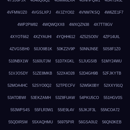
4TSJ6PJX
4U48QGQ2
4UMM8LXA
4UNHPQM1
4URT243L
4VFMWJZ0
4VGSLXPJ
4VJZYO02
4VNW7KSQ
4W6ZE1F7
4WP2PW82
4WQWQXX8
4WXQZN38
4X7TT8GV
4XYOT662
4XZYAUHI
4YQHH612
4Z52SO0V
4ZP14UIL
4ZVGSBH0
50JO9B1K
50KZ2V9P
50NNJN5E
50S8F1Z0
510NBX1W
5160U7JM
51D7XGKL
51JUGSIB
51MY24WU
51VJOSDY
51ZE8MKB
522X4O28
52D4GH9B
52FJKYTB
52MOA4HC
52SYO0Q2
52TPECFV
52W5K0BY
52XXY91Q
53ATDBWI
53EKZAMH
53Z8FUAW
54PKU5CO
551HGV0S
553WPS4S
55FLR3W1
55IE9L4V
55JKJF3L
55NCOA72
55QDIRSM
55XAQHMU
56975PIR
56GSA0U2
56QN3KEB