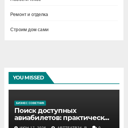
Ремонт и отделка
Строим дом сами
YOU MISSED
БИЗНЕС СОВЕТНИК
Поиск доступных
авиабилетов: практические
рекомендации
ИЮН 17, 2026
ARTTEATR24_R
0