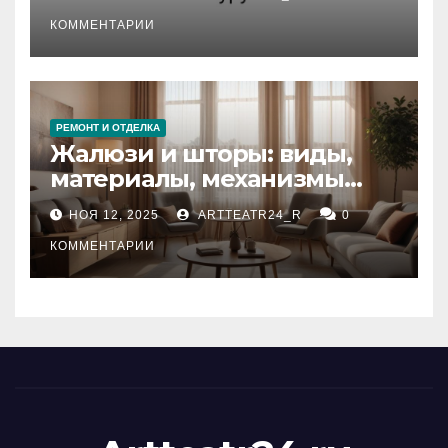
стихийных бедствий на
тезауруса
КОММЕНТАРИИ
РЕМОНТ И ОТДЕЛКА
Жалюзи и шторы: виды,
материалы, механизмы
управления и уход
НОЯ 12, 2025
ARTTEATR24_R
0
КОММЕНТАРИИ