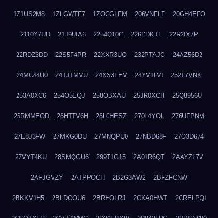
1Z1US2M8
1ZLGWTF7
1ZOCGLFM
206VNFLF
20GH4EFO
2110Y7UD
21J9UIA6
2254Q10C
226DDKTL
22R2IX7P
22RDZ3DD
22S5F4PR
22XXR3UO
232PTAJG
24AZ56D2
24MC44U0
24TJTMVU
24XS3FEV
24YV1LVI
252T7VNK
253A0XC6
254O5EQJ
258OBXAU
25JR0XCH
25Q8956U
25RMMEOD
26HTTV6H
26L0HESZ
270L4YOL
276UFPNM
27E8J3FW
27MKG0DU
27MNQPU0
27NBD68F
27O3D674
27VYT4KU
28SMQGU6
299T1G15
2A01R6QT
2AAYZL7V
2AFJGVZY
2ATPPOCH
2B2G3AW2
2BFZFCNW
2BKKV1H5
2BLDOOU6
2BRHOLRJ
2CKA0HWT
2CRELPQI