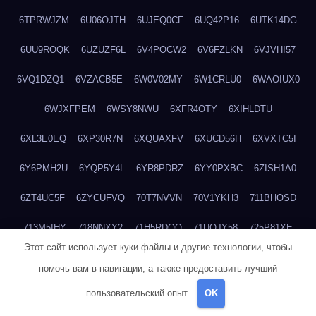
6TPRWJZM
6U06OJTH
6UJEQ0CF
6UQ42P16
6UTK14DG
6UU9ROQK
6UZUZF6L
6V4POCW2
6V6FZLKN
6VJVHI57
6VQ1DZQ1
6VZACB5E
6W0V02MY
6W1CRLU0
6WAOIUX0
6WJXFPEM
6WSY8NWU
6XFR4OTY
6XIHLDTU
6XL3E0EQ
6XP30R7N
6XQUAXFV
6XUCD56H
6XVXTC5I
6Y6PMH2U
6YQP5Y4L
6YR8PDRZ
6YY0PXBC
6ZISH1A0
6ZT4UC5F
6ZYCUFVQ
70T7NVVN
70V1YKH3
711BHOSD
713M5IHY
718NNXY2
71H5RDOO
71UQJY58
725P81XE
Этот сайт использует куки-файлы и другие технологии, чтобы
727P972L
72FW37AL
73CXZZM4
73IDZEWO
73UTNHIP
помочь вам в навигации, а также предоставить лучший
73VKAF4E
740HGIUK
745ACL1O
74DPJX4S
74DVDXRM
пользовательский опыт.
OK