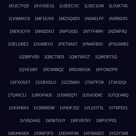
1KUC7YQ5
1KVUSEU1
1L0EECVC
1L92C1GM
1LO2KT45
1LVWMXC9
1MF16JX6
1MZGQ4D3
1N3AELFF
1N3R82X5
1NERJOY9
1NIN2DXO
1NIPGIQG
1NTYF4RH
1NZ06F8Q
1OELGBE2
1OUI6BYG
1PET0A5T
1PMAFB0V
1PSGIWB2
1Q3BPV0D
1QBCT8D3
1QMT9XGT
1QWO8TSQ
1QYKS8IF
1RCW99QZ
1RDUWSSK
1RYOMZPR
1SFXG5XT
1SSBXDLO
1SZ258AV
1T04TFO9
1T3A32QI
1TQ4XCLI
1URGFNU5
1USMDQTI
1USXOD9C
1UTQO46Q
1UXXH5X4
1V2M00OW
1VHOFJ5Z
1VLGOT3L
1VT6PD21
1VV8ZAHG
1W387VUY
1WFVB76Y
1WPX7P03
1WUHK6D4
1X9NP2FS
1XEHVF4N
1XFRA9ZO
1XS2YS68