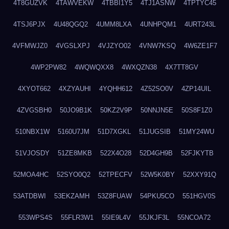
4T8GUZVK
4TAWVEKW
4TBBI1Y5
4TJ1ASNW
4TPTYC45
4TSJ6PJX
4U48QGQ2
4UMM8LXA
4UNHPQM1
4URT243L
4VFMWJZ0
4VGSLXPJ
4VJZYO02
4VNW7KSQ
4W6ZE1F7
4WP2PW82
4WQWQXX8
4WXQZN38
4X7TT8GV
4XYOT662
4XZYAUHI
4YQHH612
4Z52SO0V
4ZP14UIL
4ZVGSBH0
50JO9B1K
50KZ2V9P
50NNJN5E
50S8F1Z0
510NBX1W
5160U7JM
51D7XGKL
51JUGSIB
51MY24WU
51VJOSDY
51ZE8MKB
522X4O28
52D4GH9B
52FJKYTB
52MOA4HC
52SYO0Q2
52TPECFV
52W5K0BY
52XXY91Q
53ATDBWI
53EKZAMH
53Z8FUAW
54PKU5CO
551HGV0S
553WPS4S
55FLR3W1
55IE9L4V
55JKJF3L
55NCOA72