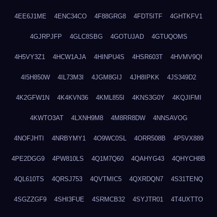
4EE6J1ME
4ENC34CO
4F88GRG8
4FDT5ITF
4GHTKFV1
4GJRPJFP
4GLC8SBG
4GOTUJAD
4GTUQOMS
4H5VY3Z1
4HCW1AJA
4HINPU4S
4HSR603T
4HVMV9QI
4I5H850W
4IL73M3I
4JGM8GIJ
4JH8IPKK
4JS349D2
4K2GFW1N
4K4KVN36
4KML855I
4KNS3G0Y
4KQJIFMI
4KWTO3AT
4LXNH9M8
4M8RR8DW
4NNSAVOG
4NOFJHTI
4NRBYMY1
4O9WC0SL
4ORR508B
4P5VX889
4PE2DGG9
4PW810LS
4Q1M7Q60
4QAHYG43
4QHYCH8B
4QL610TS
4QRSJ753
4QVTMIC5
4QXRDQN7
4S31TENQ
4SGZZGF9
4SHI3FUE
4SRMCB32
4SYJTR01
4T4UXTTO