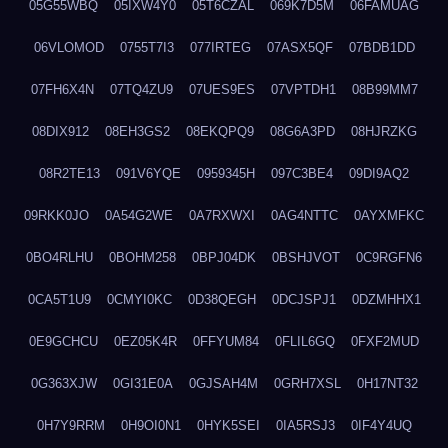
05G55WBQ
05IXW4Y0
05T6CZAL
069K7D5M
06FAMUAG
06VLOMOD
0755T7I3
077IRTEG
07ASX5QF
07BDB1DD
07FH6X4N
07TQ4ZU9
07UES9ES
07VPTDH1
08B99MM7
08DIX912
08EH3GS2
08EKQPQ9
08G6A3PD
08HJRZKG
08R2TE13
091V6YQE
0959345H
097C3BE4
09DI9AQ2
09RKK0JO
0A54G2WE
0A7RXWXI
0AG4NTTC
0AYXMFKC
0BO4RLHU
0BOHM258
0BPJ04DK
0BSHJVOT
0C9RGFN6
0CA5T1U9
0CMYI0KC
0D38QEGH
0DCJSPJ1
0DZMHHX1
0E9GCHCU
0EZ05K4R
0FFYUM84
0FLIL6GQ
0FXF2MUD
0G363XJW
0GI31E0A
0GJSAH4M
0GRH7XSL
0H17NT32
0H7Y9RRM
0H9OI0N1
0HYK5SEI
0IA5RSJ3
0IF4Y4UQ