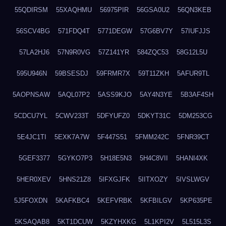
55QDIRSM
55XAQHMU
56975PIR
56GSA0U2
56QN3KEB
56SCV4BG
571FDQ4T
5771DEGW
57G6BV7Y
57IUFJJS
57LA2HJ6
57N9R0VG
57Z141YR
584ZQC53
58G12L5U
595U946N
59BSESDJ
59FRMR7X
59T11ZKH
5AFUR9TL
5AOPNSAW
5AQL07P2
5ASS9KJO
5AY4N3YE
5B3AF4SH
5CDCU7YL
5CWV233T
5DFYUFZ0
5DKYT31C
5DM253CG
5E4JC1TI
5EXK7A7W
5F447S51
5FMM242C
5FNR39CT
5GEF3377
5GYKO7P3
5H18E5N3
5H4C8VII
5HANI4XK
5HER0XEV
5HNS21Z8
5IFXGJFK
5IITXOZY
5IVSLWGV
5J5FOXDN
5KAFKBC4
5KEFVRBK
5KFBILGV
5KP635PE
5KSAQAB8
5KT1DCUW
5KZYHXKG
5L1KPI2V
5L515L3S