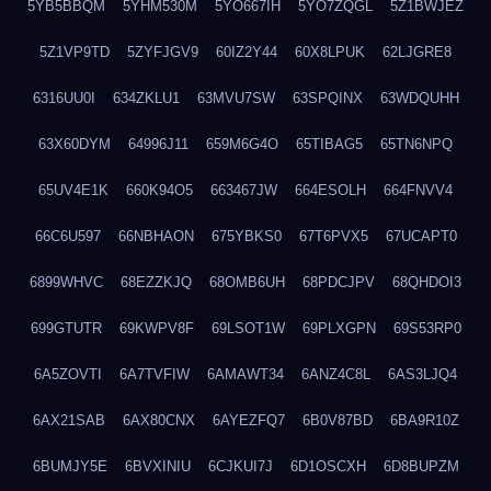
5YB5BBQM
5YHM530M
5YO667IH
5YO7ZQGL
5Z1BWJEZ
5Z1VP9TD
5ZYFJGV9
60IZ2Y44
60X8LPUK
62LJGRE8
6316UU0I
634ZKLU1
63MVU7SW
63SPQINX
63WDQUHH
63X60DYM
64996J11
659M6G4O
65TIBAG5
65TN6NPQ
65UV4E1K
660K94O5
663467JW
664ESOLH
664FNVV4
66C6U597
66NBHAON
675YBKS0
67T6PVX5
67UCAPT0
6899WHVC
68EZZKJQ
68OMB6UH
68PDCJPV
68QHDOI3
699GTUTR
69KWPV8F
69LSOT1W
69PLXGPN
69S53RP0
6A5ZOVTI
6A7TVFIW
6AMAWT34
6ANZ4C8L
6AS3LJQ4
6AX21SAB
6AX80CNX
6AYEZFQ7
6B0V87BD
6BA9R10Z
6BUMJY5E
6BVXINIU
6CJKUI7J
6D1OSCXH
6D8BUPZM