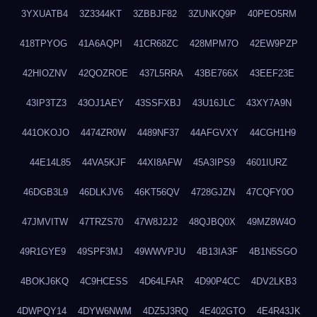
3YXUATB4
3Z3344KT
3ZBBJF82
3ZUNKQ9P
40PEO5RM
418TPYOG
41A6AQPI
41CR68ZC
428MPM7O
42EW9PZP
42HIOZNV
42QOZROE
437L5RRA
43BE766X
43EEF23E
43IP3TZ3
43OJ1AEY
43SSFXBJ
43U16JLC
43XY7A9N
441OKOJO
4474ZR0W
4489NF37
44AFGVXY
44CGH1H9
44E14L85
44VA5KJF
44XI8AFW
45A3IPS9
4601IURZ
46DGB3L9
46DLKJV6
46KT56QV
4728GJZN
47CQFY0O
47JMVITW
47TRZS70
47W8J2J2
48QJBQ0X
49MZ8W4O
49R1GYE9
49SPF3MJ
49WWVPJU
4B13IA3F
4B1N5SGO
4BOKJ6KQ
4C9HCESS
4D64LFAR
4D90P4CC
4DV2LKB3
4DWPQY14
4DYW6NWM
4DZ5J3RQ
4E402GTO
4E4R43JK