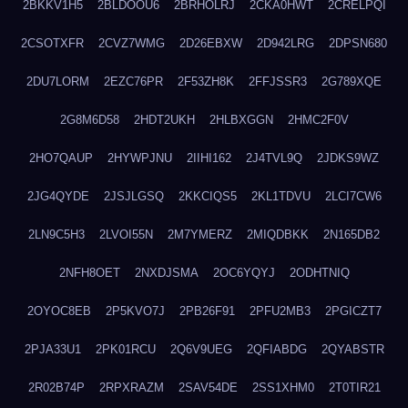
2BKKV1H5
2BLDOOU6
2BRHOLRJ
2CKA0HWT
2CRELPQI
2CSOTXFR
2CVZ7WMG
2D26EBXW
2D942LRG
2DPSN680
2DU7LORM
2EZC76PR
2F53ZH8K
2FFJSSR3
2G789XQE
2G8M6D58
2HDT2UKH
2HLBXGGN
2HMC2F0V
2HO7QAUP
2HYWPJNU
2IIHI162
2J4TVL9Q
2JDKS9WZ
2JG4QYDE
2JSJLGSQ
2KKCIQS5
2KL1TDVU
2LCI7CW6
2LN9C5H3
2LVOI55N
2M7YMERZ
2MIQDBKK
2N165DB2
2NFH8OET
2NXDJSMA
2OC6YQYJ
2ODHTNIQ
2OYOC8EB
2P5KVO7J
2PB26F91
2PFU2MB3
2PGICZT7
2PJA33U1
2PK01RCU
2Q6V9UEG
2QFIABDG
2QYABSTR
2R02B74P
2RPXRAZM
2SAV54DE
2SS1XHM0
2T0TIR21