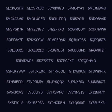
5LCKQGH7
5LOVPA8C
5LY0K9GU
5M4U4YA3
5M8JMWFU
5MC4C6M0
5MOLUGED
5NCKLFPQ
5NI5PO7L
5NROBV9R
5NSPSK7R
5NYZ03GV
5NZ2F7XQ
5OGIRQDY
5OIXNVW6
5OPF8A7F
5PI2KCCW
5PMRZDAK
5Q7NY9BS
5QDQI5F8
5QL8UU2J
5RALQ21C
5RBG4E64
5RCDBBFD
5ROV8T2I
5RP6DWR8
5RZ72FTS
5RZPCFKF
5RZQDHMO
5SNLKYWW
5ST3XE0K
5T4RFJQE
5TDWI9U5
5TDWKNIX
5THBIEFD
5TVPRN5V
5UJY0QQ2
5UPNX603
5UUMB8OT
5V5K9CVS
5VB3LIYB
5VTXJVNC
5VVNNS1S
5XJ2MR7Y
5XSF9JLS
5XU6ZP3A
5Y0HCRBH
5Y1QS60T
5Y86UZX6