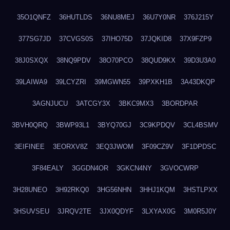
35O1QNFZ
36HUTLDS
36NU8MEJ
36U7Y0NR
376J215Y
377SG7JD
37CVGS0S
37IHO75D
37JQKID8
37X9FZP9
38J0SXQX
38NQ9PDV
38O70PCO
38QUD9KX
39D3U3A0
39LAIWA9
39LCYZRI
39MGWN55
39PXKH1B
3A43DKQP
3AGNJUCU
3ATCGY3X
3BKC9MX3
3BORDPAR
3BVH0QRQ
3BWP93L1
3BYQ70GJ
3C9KPDQV
3CL4BSMV
3EIFINEE
3EORXV8Z
3EQ3JWOM
3F09CZ9V
3F1DPDSC
3F84EALY
3GGDN4OR
3GKCN4NY
3GVOCWRP
3H28UNEO
3H92RKQ0
3HG56NHN
3HHJ1KQM
3HSTLPXX
3HSUVSEU
3JRQV2TE
3JX0QDYF
3LXYAX0G
3M0R5J0Y