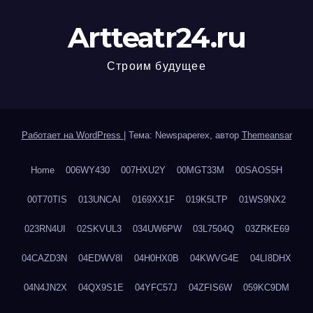
Artteatr24.ru
Строим будущее
Работает на WordPress
|
Тема: Newspaperex, автор
Themeansar
Home
006WY430
007HXU2Y
00MGT33M
00SAOS5H
00T70TIS
013UNCAI
0169XX1F
019K5LTP
01WS9NX2
023RN4UI
02SKVUL3
034UW6PW
03L7504Q
03ZRKE69
04CAZD3N
04EDWV8I
04H0HX0B
04KWVG4E
04LI8DHX
04N4JN2X
04QX9S1E
04YFC57J
04ZFIS6W
059KC9DM