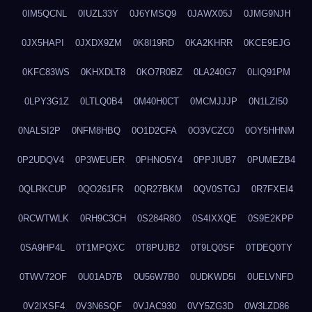
0IM5QCNL
0IUZL33Y
0J6YMSQ9
0JAWX05J
0JMG9NJH
0JX5HAPI
0JXDX9ZM
0K8I19RD
0KA2KHRR
0KCE9EJG
0KFC83WS
0KHXDLT8
0KO7R0BZ
0LA240G7
0LIQ91PM
0LPY3G1Z
0LTLQ0B4
0M40H0CT
0MCMJJJP
0N1LZI50
0NALSI2P
0NFM8HBQ
0O1D2CFA
0O3VCZC0
0OY5HHNM
0P2UDQV4
0P3WEUER
0PHNO5Y4
0PPJIUB7
0PUMEZB4
0QLRKCUP
0QO261FR
0QR27BKM
0QV0STGJ
0R7FXEI4
0RCWTWLK
0RH9C3CH
0S284R8O
0S4IXXQE
0S9E2KPP
0SA9HP4L
0T1MPQXC
0T8PUJB2
0T9LQ0SF
0TDEQ0TY
0TWV72OF
0U01AD7B
0U56W7B0
0UDKWD5I
0UELVNFD
0V2IXSF4
0V3N6SQF
0VJAC930
0VY5ZG3D
0W3LZD86