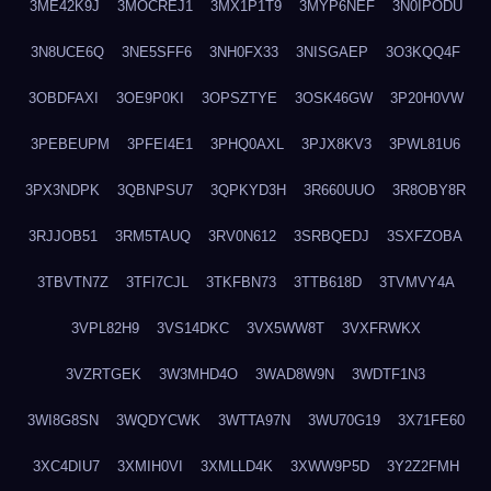
3ME42K9J
3MOCREJ1
3MX1P1T9
3MYP6NEF
3N0IPODU
3N8UCE6Q
3NE5SFF6
3NH0FX33
3NISGAEP
3O3KQQ4F
3OBDFAXI
3OE9P0KI
3OPSZTYE
3OSK46GW
3P20H0VW
3PEBEUPM
3PFEI4E1
3PHQ0AXL
3PJX8KV3
3PWL81U6
3PX3NDPK
3QBNPSU7
3QPKYD3H
3R660UUO
3R8OBY8R
3RJJOB51
3RM5TAUQ
3RV0N612
3SRBQEDJ
3SXFZOBA
3TBVTN7Z
3TFI7CJL
3TKFBN73
3TTB618D
3TVMVY4A
3VPL82H9
3VS14DKC
3VX5WW8T
3VXFRWKX
3VZRTGEK
3W3MHD4O
3WAD8W9N
3WDTF1N3
3WI8G8SN
3WQDYCWK
3WTTA97N
3WU70G19
3X71FE60
3XC4DIU7
3XMIH0VI
3XMLLD4K
3XWW9P5D
3Y2Z2FMH