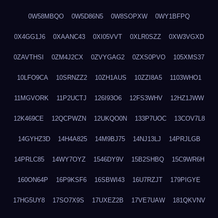
0W58MBQO
0W5D86N5
0W8SOPXW
0WY1BFPQ
0X4GG1J6
0XAANC43
0XI05VVT
0XLR0SZZ
0XW3VGXD
0ZAVTHSI
0ZM4J2CX
0ZVYGAG2
0ZXS0PVO
105XMS37
10LFO9CA
10SRNZZ2
10ZH1AUS
10ZZI8A5
1103WHO1
11MGVORK
11P2UCTJ
126I93O6
12FS3WHV
12HZ1JWW
12K469CE
12QCPWZN
12UKQO0N
133P7UOC
13COV7L8
14GYHZ3D
14H4A825
14M9BJ75
14NJ13LJ
14PRJLGB
14PRLC85
14WY7OYZ
1546DY9V
15B2SHBQ
15C9WR6H
160ON64P
16P9KSF6
16SBWI43
16U7RZJT
179PIGYE
17HG5UY8
17SO7X9S
17UXEZ2B
17VE7UAW
181QKVNV