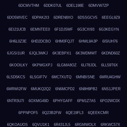
6DCMVTHM
6DDK07UL
6DEL198E
6DMVW7ZP
6DO5WVEC
6DPAK2I3
6DREN8XO
6DSSGCV5
6EEGL9Z9
6EI21UCB
6EMNTEE0
6F1DJ5WF
6G3CXI93
6G3KEGYN
6H6L0Z3E
6HD2DCBO
6HM0FQJT
6HWL9A3P
6I5IUH76
6JGSI1UR
6JQL3WKJ
6K3EBPX1
6K3WDMWT
6KDND60Z
6KOOILKY
6KPMGXPJ
6LGMA8OZ
6LI78JDL
6LL59T6X
6LSD5KCS
6LSGIF7V
6MC7XUTQ
6MNBISNE
6MRU4GHW
6MRWI2FW
6MUKQ2Q2
6N6MCPD2
6N8H9PB2
6NS1JPER
6NTR3U7I
6OXMG49D
6PHYGAFF
6PM1Z7A5
6PO2WC0X
6PPNPOF5
6Q23B2FW
6QE19FL3
6QEEKCMR
6QKOAUOS
6QVIJ1K1
6R431JL5
6RGMWOLX
6RKWC57X