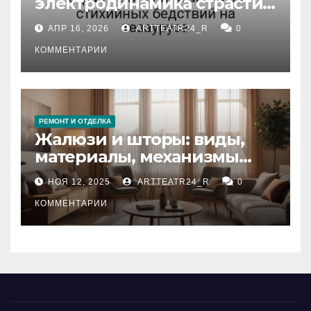
электродинамика страсти:
влияние анализа
АПР 16, 2026
ARTTEATR24_R
0
стихийных бедствий на
тезауруса
КОММЕНТАРИИ
РЕМОНТ И ОТДЕЛКА
Жалюзи и шторы: виды,
материалы, механизмы
управления и уход
НОЯ 12, 2025
ARTTEATR24_R
0
КОММЕНТАРИИ