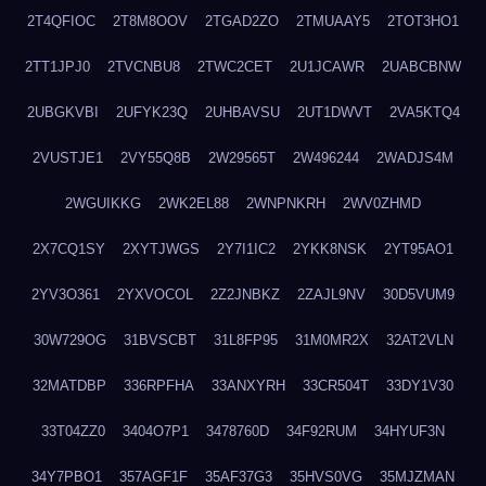
2T4QFIOC
2T8M8OOV
2TGAD2ZO
2TMUAAY5
2TOT3HO1
2TT1JPJ0
2TVCNBU8
2TWC2CET
2U1JCAWR
2UABCBNW
2UBGKVBI
2UFYK23Q
2UHBAVSU
2UT1DWVT
2VA5KTQ4
2VUSTJE1
2VY55Q8B
2W29565T
2W496244
2WADJS4M
2WGUIKKG
2WK2EL88
2WNPNKRH
2WV0ZHMD
2X7CQ1SY
2XYTJWGS
2Y7I1IC2
2YKK8NSK
2YT95AO1
2YV3O361
2YXVOCOL
2Z2JNBKZ
2ZAJL9NV
30D5VUM9
30W729OG
31BVSCBT
31L8FP95
31M0MR2X
32AT2VLN
32MATDBP
336RPFHA
33ANXYRH
33CR504T
33DY1V30
33T04ZZ0
3404O7P1
3478760D
34F92RUM
34HYUF3N
34Y7PBO1
357AGF1F
35AF37G3
35HVS0VG
35MJZMAN