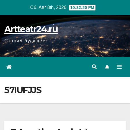
Перейти
Сб. Авг 8th, 2026
10:32:21 PM
к
содержанию
Artteatr24.ru
Строим будущее
57IUFJJS