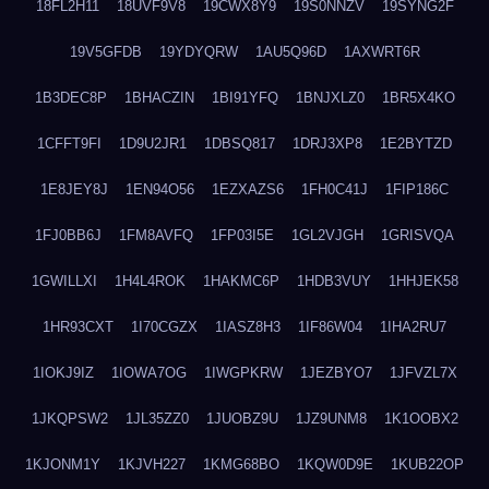
18FL2H11
18UVF9V8
19CWX8Y9
19S0NNZV
19SYNG2F
19V5GFDB
19YDYQRW
1AU5Q96D
1AXWRT6R
1B3DEC8P
1BHACZIN
1BI91YFQ
1BNJXLZ0
1BR5X4KO
1CFFT9FI
1D9U2JR1
1DBSQ817
1DRJ3XP8
1E2BYTZD
1E8JEY8J
1EN94O56
1EZXAZS6
1FH0C41J
1FIP186C
1FJ0BB6J
1FM8AVFQ
1FP03I5E
1GL2VJGH
1GRISVQA
1GWILLXI
1H4L4ROK
1HAKMC6P
1HDB3VUY
1HHJEK58
1HR93CXT
1I70CGZX
1IASZ8H3
1IF86W04
1IHA2RU7
1IOKJ9IZ
1IOWA7OG
1IWGPKRW
1JEZBYO7
1JFVZL7X
1JKQPSW2
1JL35ZZ0
1JUOBZ9U
1JZ9UNM8
1K1OOBX2
1KJONM1Y
1KJVH227
1KMG68BO
1KQW0D9E
1KUB22OP