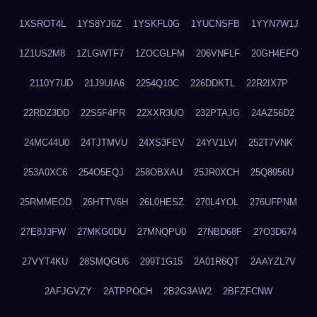
1XSROT4L
1YS8YJ6Z
1YSKFL0G
1YUCNSFB
1YYN7W1J
1Z1US2M8
1ZLGWTF7
1ZOCGLFM
206VNFLF
20GH4EFO
2110Y7UD
21J9UIA6
2254Q10C
226DDKTL
22R2IX7P
22RDZ3DD
22S5F4PR
22XXR3UO
232PTAJG
24AZ56D2
24MC44U0
24TJTMVU
24XS3FEV
24YV1LVI
252T7VNK
253A0XC6
254O5EQJ
258OBXAU
25JR0XCH
25Q8956U
25RMMEOD
26HTTV6H
26L0HESZ
270L4YOL
276UFPNM
27E8J3FW
27MKG0DU
27MNQPU0
27NBD68F
27O3D674
27VYT4KU
28SMQGU6
299T1G15
2A01R6QT
2AAYZL7V
2AFJGVZY
2ATPPOCH
2B2G3AW2
2BFZFCNW