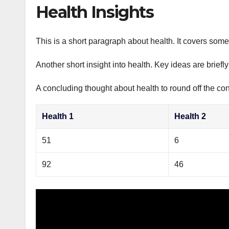
р
Health Insights
p
а
p
в
This is a short paragraph about health. It covers some 
и
Another short insight into health. Key ideas are briefl
т
ь
A concluding thought about health to round off the con
Health 1
Health 2
51
6
92
46