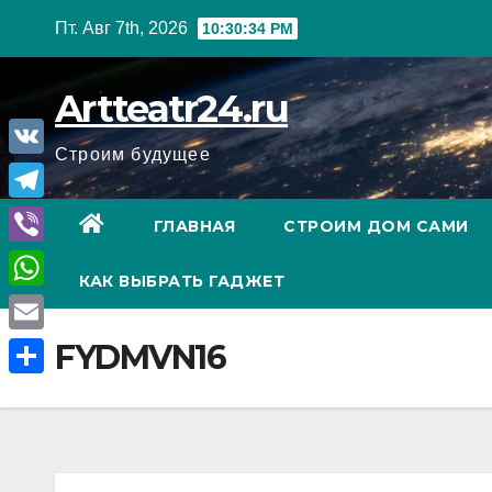
Перейти
Пт. Авг 7th, 2026
10:30:35 PM
к
содержанию
Artteatr24.ru
Строим будущее
V
K
T
ГЛАВНАЯ
СТРОИМ ДОМ САМИ
e
V
КАК ВЫБРАТЬ ГАДЖЕТ
l
i
W
e
b
h
E
FYDMVN16
g
e
a
m
r
О
r
t
a
a
т
s
i
m
п
A
l