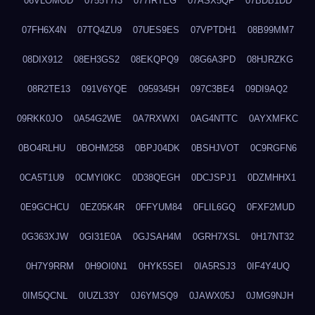
06VLOMOD
0755T7I3
077IRTEG
07ASX5QF
07BDB1DD
07FH6X4N
07TQ4ZU9
07UES9ES
07VPTDH1
08B99MM7
08DIX912
08EH3GS2
08EKQPQ9
08G6A3PD
08HJRZKG
08R2TE13
091V6YQE
0959345H
097C3BE4
09DI9AQ2
09RKK0JO
0A54G2WE
0A7RXWXI
0AG4NTTC
0AYXMFKC
0BO4RLHU
0BOHM258
0BPJ04DK
0BSHJVOT
0C9RGFN6
0CA5T1U9
0CMYI0KC
0D38QEGH
0DCJSPJ1
0DZMHHX1
0E9GCHCU
0EZ05K4R
0FFYUM84
0FLIL6GQ
0FXF2MUD
0G363XJW
0GI31E0A
0GJSAH4M
0GRH7XSL
0H17NT32
0H7Y9RRM
0H9OI0N1
0HYK5SEI
0IA5RSJ3
0IF4Y4UQ
0IM5QCNL
0IUZL33Y
0J6YMSQ9
0JAWX05J
0JMG9NJH