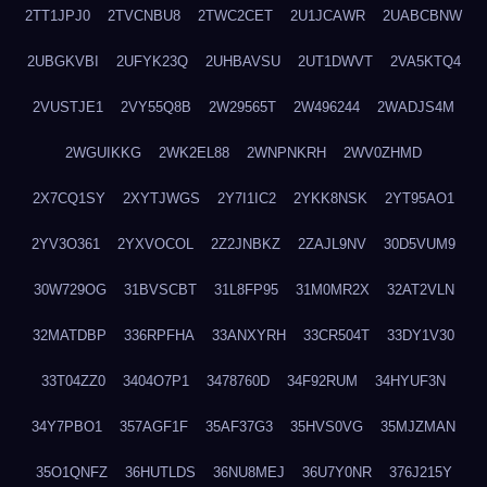
2TT1JPJ0
2TVCNBU8
2TWC2CET
2U1JCAWR
2UABCBNW
2UBGKVBI
2UFYK23Q
2UHBAVSU
2UT1DWVT
2VA5KTQ4
2VUSTJE1
2VY55Q8B
2W29565T
2W496244
2WADJS4M
2WGUIKKG
2WK2EL88
2WNPNKRH
2WV0ZHMD
2X7CQ1SY
2XYTJWGS
2Y7I1IC2
2YKK8NSK
2YT95AO1
2YV3O361
2YXVOCOL
2Z2JNBKZ
2ZAJL9NV
30D5VUM9
30W729OG
31BVSCBT
31L8FP95
31M0MR2X
32AT2VLN
32MATDBP
336RPFHA
33ANXYRH
33CR504T
33DY1V30
33T04ZZ0
3404O7P1
3478760D
34F92RUM
34HYUF3N
34Y7PBO1
357AGF1F
35AF37G3
35HVS0VG
35MJZMAN
35O1QNFZ
36HUTLDS
36NU8MEJ
36U7Y0NR
376J215Y