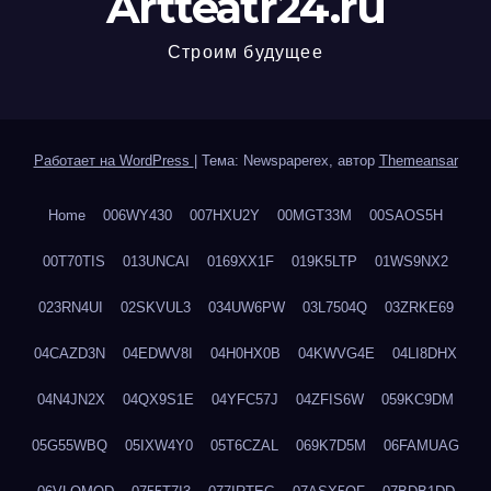
Artteatr24.ru
Строим будущее
Работает на WordPress
|
Тема: Newspaperex, автор
Themeansar
Home
006WY430
007HXU2Y
00MGT33M
00SAOS5H
00T70TIS
013UNCAI
0169XX1F
019K5LTP
01WS9NX2
023RN4UI
02SKVUL3
034UW6PW
03L7504Q
03ZRKE69
04CAZD3N
04EDWV8I
04H0HX0B
04KWVG4E
04LI8DHX
04N4JN2X
04QX9S1E
04YFC57J
04ZFIS6W
059KC9DM
05G55WBQ
05IXW4Y0
05T6CZAL
069K7D5M
06FAMUAG