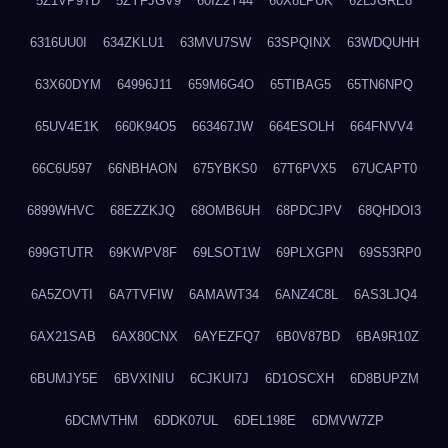
5Z1VP9TD
5ZYFJGV9
60IZ2Y44
60X8LPUK
62LJGRE8
6316UU0I
634ZKLU1
63MVU7SW
63SPQINX
63WDQUHH
63X60DYM
64996J11
659M6G4O
65TIBAG5
65TN6NPQ
65UV4E1K
660K94O5
663467JW
664ESOLH
664FNVV4
66C6U597
66NBHAON
675YBKS0
67T6PVX5
67UCAPT0
6899WHVC
68EZZKJQ
68OMB6UH
68PDCJPV
68QHDOI3
699GTUTR
69KWPV8F
69LSOT1W
69PLXGPN
69S53RP0
6A5ZOVTI
6A7TVFIW
6AMAWT34
6ANZ4C8L
6AS3LJQ4
6AX21SAB
6AX80CNX
6AYEZFQ7
6B0V87BD
6BA9R10Z
6BUMJY5E
6BVXINIU
6CJKUI7J
6D1OSCXH
6D8BUPZM
6DCMVTHM
6DDK07UL
6DEL198E
6DMVW7ZP