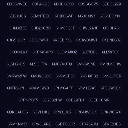
6DO5WVEC
6DPAK2I3
6DREN8XO
6DSSGCV5
6EEGL9Z9
6EI21UCB
6EMNTEE0
6F1DJ5WF
6G3CXI93
6G3KEGYN
6H6L0Z3E
6HD2DCBO
6HM0FQJT
6HWL9A3P
6I5IUH76
6JGSI1UR
6JQL3WKJ
6K3EBPX1
6K3WDMWT
6KDND60Z
6KOOILKY
6KPMGXPJ
6LGMA8OZ
6LI78JDL
6LL59T6X
6LSD5KCS
6LSGIF7V
6MC7XUTQ
6MNBISNE
6MRU4GHW
6MRWI2FW
6MUKQ2Q2
6N6MCPD2
6N8H9PB2
6NS1JPER
6NTR3U7I
6OXMG49D
6PHYGAFF
6PM1Z7A5
6PO2WC0X
6PPNPOF5
6Q23B2FW
6QE19FL3
6QEEKCMR
6QKOAUOS
6QVIJ1K1
6R431JL5
6RGMWOLX
6RKWC57X
6RMKNV3X
6RV8LARZ
6SBTC8OR
6T3R3AJM
6TKE2JE3