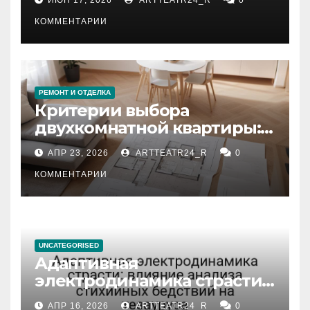
КОММЕНТАРИИ
РЕМОНТ И ОТДЕЛКА
Критерии выбора
двухкомнатной квартиры:
планировка, площадь,
АПР 23, 2026
ARTTEATR24_R
0
состояние и документация
КОММЕНТАРИИ
UNCATEGORISED
Адаптивная
электродинамика страсти:
влияние анализа
АПР 16, 2026
ARTTEATR24_R
0