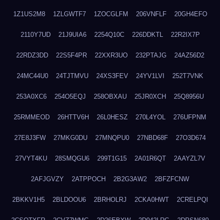
1Z1US2M8
1ZLGWTF7
1ZOCGLFM
206VNFLF
20GH4EFO
2110Y7UD
21J9UIA6
2254Q10C
226DDKTL
22R2IX7P
22RDZ3DD
22S5F4PR
22XXR3UO
232PTAJG
24AZ56D2
24MC44U0
24TJTMVU
24XS3FEV
24YV1LVI
252T7VNK
253A0XC6
254O5EQJ
258OBXAU
25JR0XCH
25Q8956U
25RMMEOD
26HTTV6H
26L0HESZ
270L4YOL
276UFPNM
27E8J3FW
27MKG0DU
27MNQPU0
27NBD68F
27O3D674
27VYT4KU
28SMQGU6
299T1G15
2A01R6QT
2AAYZL7V
2AFJGVZY
2ATPPOCH
2B2G3AW2
2BFZFCNW
2BKKV1H5
2BLDOOU6
2BRHOLRJ
2CKA0HWT
2CRELPQI