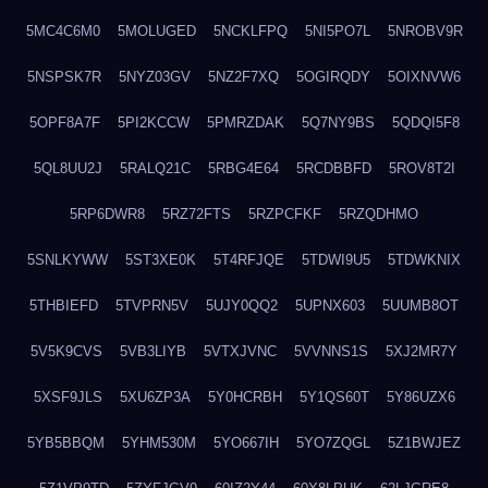
5MC4C6M0
5MOLUGED
5NCKLFPQ
5NI5PO7L
5NROBV9R
5NSPSK7R
5NYZ03GV
5NZ2F7XQ
5OGIRQDY
5OIXNVW6
5OPF8A7F
5PI2KCCW
5PMRZDAK
5Q7NY9BS
5QDQI5F8
5QL8UU2J
5RALQ21C
5RBG4E64
5RCDBBFD
5ROV8T2I
5RP6DWR8
5RZ72FTS
5RZPCFKF
5RZQDHMO
5SNLKYWW
5ST3XE0K
5T4RFJQE
5TDWI9U5
5TDWKNIX
5THBIEFD
5TVPRN5V
5UJY0QQ2
5UPNX603
5UUMB8OT
5V5K9CVS
5VB3LIYB
5VTXJVNC
5VVNNS1S
5XJ2MR7Y
5XSF9JLS
5XU6ZP3A
5Y0HCRBH
5Y1QS60T
5Y86UZX6
5YB5BBQM
5YHM530M
5YO667IH
5YO7ZQGL
5Z1BWJEZ