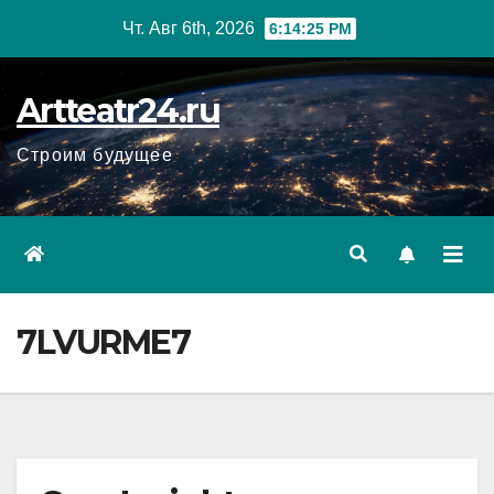
Перейти
Чт. Авг 6th, 2026
6:14:26 PM
к
содержанию
Artteatr24.ru
Строим будущее
7LVURME7