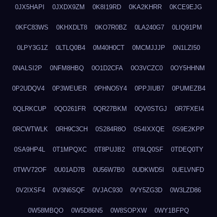
0JX5HAPI
0JXDX9ZM
0K8I19RD
0KA2KHRR
0KCE9EJG
0KFC83WS
0KHXDLT8
0KO7R0BZ
0LA240G7
0LIQ91PM
0LPY3G1Z
0LTLQ0B4
0M40H0CT
0MCMJJJP
0N1LZI50
0NALSI2P
0NFM8HBQ
0O1D2CFA
0O3VCZC0
0OY5HHNM
0P2UDQV4
0P3WEUER
0PHNO5Y4
0PPJIUB7
0PUMEZB4
0QLRKCUP
0QO261FR
0QR27BKM
0QV0STGJ
0R7FXEI4
0RCWTWLK
0RH9C3CH
0S284R8O
0S4IXXQE
0S9E2KPP
0SA9HP4L
0T1MPQXC
0T8PUJB2
0T9LQ0SF
0TDEQ0TY
0TWV72OF
0U01AD7B
0U56W7B0
0UDKWD5I
0UELVNFD
0V2IXSF4
0V3N6SQF
0VJAC930
0VY5ZG3D
0W3LZD86
0W58MBQO
0W5D86N5
0W8SOPXW
0WY1BFPQ