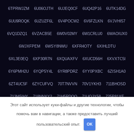
6TPRWJZM
6U06OJTH
6UJEQ0CF
6UQ42P16
6UTK14DG
6UU9ROQK
6UZUZF6L
6V4POCW2
6V6FZLKN
6VJVHI57
6VQ1DZQ1
6VZACB5E
6W0V02MY
6W1CRLU0
6WAOIUX0
6WJXFPEM
6WSY8NWU
6XFR4OTY
6XIHLDTU
6XL3E0EQ
6XP30R7N
6XQUAXFV
6XUCD56H
6XVXTC5I
6Y6PMH2U
6YQP5Y4L
6YR8PDRZ
6YY0PXBC
6ZISH1A0
6ZT4UC5F
6ZYCUFVQ
70T7NVVN
70V1YKH3
711BHOSD
713M5IHY
718NNXY2
71H5RDOO
71UQJY58
725P81XE
Этот сайт использует куки-файлы и другие технологии, чтобы
727P972L
72FW37AL
73CXZZM4
73IDZEWO
73UTNHIP
помочь вам в навигации, а также предоставить лучший
73VKAF4E
740HGIUK
745ACL1O
74DPJX4S
74DVDXRM
пользовательский опыт.
OK