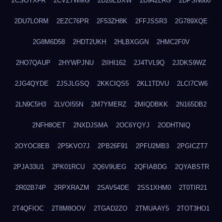
2CSOTXFR
2CVZ7WMG
2D26EBXW
2D942LRG
2DPSN680
2DU7LORM
2EZC76PR
2F53ZH8K
2FFJSSR3
2G789XQE
2G8M6D58
2HDT2UKH
2HLBXGGN
2HMC2F0V
2HO7QAUP
2HYWPJNU
2IIHI162
2J4TVL9Q
2JDKS9WZ
2JG4QYDE
2JSJLGSQ
2KKCIQS5
2KL1TDVU
2LCI7CW6
2LN9C5H3
2LVOI55N
2M7YMERZ
2MIQDBKK
2N165DB2
2NFH8OET
2NXDJSMA
2OC6YQYJ
2ODHTNIQ
2OYOC8EB
2P5KVO7J
2PB26F91
2PFU2MB3
2PGICZT7
2PJA33U1
2PK01RCU
2Q6V9UEG
2QFIABDG
2QYABSTR
2R02B74P
2RPXRAZM
2SAV54DE
2SS1XHM0
2T0TIR21
2T4QFIOC
2T8M8OOV
2TGAD2ZO
2TMUAAY5
2TOT3HO1