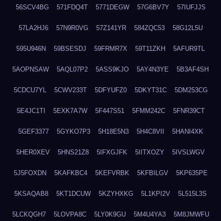
56SCV4BG
571FDQ4T
5771DEGW
57G6BV7Y
57IUFJJS
57LA2HJ6
57N9R0VG
57Z141YR
584ZQC53
58G12L5U
595U946N
59BSESDJ
59FRMR7X
59T11ZKH
5AFUR9TL
5AOPNSAW
5AQL07P2
5ASS9KJO
5AY4N3YE
5B3AF4SH
5CDCU7YL
5CWV233T
5DFYUFZ0
5DKYT31C
5DM253CG
5E4JC1TI
5EXK7A7W
5F447S51
5FMM242C
5FNR39CT
5GEF3377
5GYKO7P3
5H18E5N3
5H4C8VII
5HANI4XK
5HER0XEV
5HNS21Z8
5IFXGJFK
5IITXOZY
5IVSLWGV
5J5FOXDN
5KAFKBC4
5KEFVRBK
5KFBILGV
5KP635PE
5KSAQAB8
5KT1DCUW
5KZYHXKG
5L1KPI2V
5L515L3S
5LCKQGH7
5LOVPA8C
5LY0K9GU
5M4U4YA3
5M8JMWFU