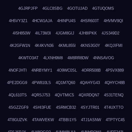
4GJRPJFP
4GLC8SBG
4GOTUJAD
4GTUQOMS
4H5VY3Z1
4HCW1AJA
4HINPU4S
4HSR603T
4HVMV9QI
4I5H850W
4IL73M3I
4JGM8GIJ
4JH8IPKK
4JS349D2
4K2GFW1N
4K4KVN36
4KML855I
4KNS3G0Y
4KQJIFMI
4KWTO3AT
4LXNH9M8
4M8RR8DW
4NNSAVOG
4NOFJHTI
4NRBYMY1
4O9WC0SL
4ORR508B
4P5VX889
4PE2DGG9
4PW810LS
4Q1M7Q60
4QAHYG43
4QHYCH8B
4QL610TS
4QRSJ753
4QVTMIC5
4QXRDQN7
4S31TENQ
4SGZZGF9
4SHI3FUE
4SRMCB32
4SYJTR01
4T4UXTTO
4T8GUZVK
4TAWVEKW
4TBBI1Y5
4TJ1ASNW
4TPTYC45