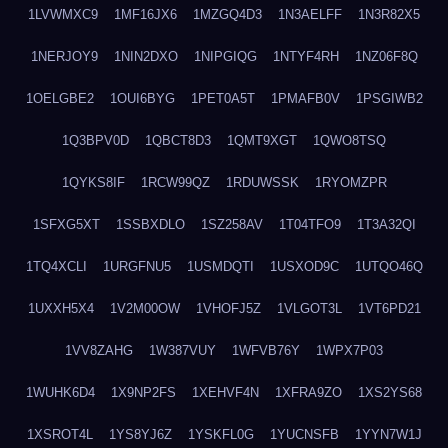
1LVWMXC9
1MF16JX6
1MZGQ4D3
1N3AELFF
1N3R82X5
1NERJOY9
1NIN2DXO
1NIPGIQG
1NTYF4RH
1NZ06F8Q
1OELGBE2
1OUI6BYG
1PET0A5T
1PMAFB0V
1PSGIWB2
1Q3BPV0D
1QBCT8D3
1QMT9XGT
1QWO8TSQ
1QYKS8IF
1RCW99QZ
1RDUWSSK
1RYOMZPR
1SFXG5XT
1SSBXDLO
1SZ258AV
1T04TFO9
1T3A32QI
1TQ4XCLI
1URGFNU5
1USMDQTI
1USXOD9C
1UTQO46Q
1UXXH5X4
1V2M00OW
1VHOFJ5Z
1VLGOT3L
1VT6PD21
1VV8ZAHG
1W387VUY
1WFVB76Y
1WPX7P03
1WUHK6D4
1X9NP2FS
1XEHVF4N
1XFRA9ZO
1XS2YS68
1XSROT4L
1YS8YJ6Z
1YSKFL0G
1YUCNSFB
1YYN7W1J