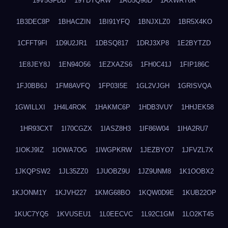
19V5GFDB
19YDYQRW
1AU5Q96D
1AXWRT6R
1B3DEC8P
1BHACZIN
1BI91YFQ
1BNJXLZ0
1BR5X4KO
1CFFT9FI
1D9U2JR1
1DBSQ817
1DRJ3XP8
1E2BYTZD
1E8JEY8J
1EN94O56
1EZXAZS6
1FH0C41J
1FIP186C
1FJ0BB6J
1FM8AVFQ
1FP03I5E
1GL2VJGH
1GRISVQA
1GWILLXI
1H4L4ROK
1HAKMC6P
1HDB3VUY
1HHJEK58
1HR93CXT
1I70CGZX
1IASZ8H3
1IF86W04
1IHA2RU7
1IOKJ9IZ
1IOWA7OG
1IWGPKRW
1JEZBYO7
1JFVZL7X
1JKQPSW2
1JL35ZZ0
1JUOBZ9U
1JZ9UNM8
1K1OOBX2
1KJONM1Y
1KJVH227
1KMG68BO
1KQW0D9E
1KUB22OP
1KUC7YQ5
1KVUSEU1
1L0EECVC
1L92C1GM
1LO2KT45