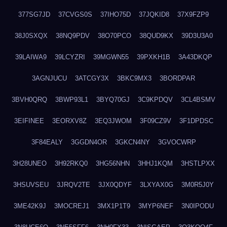
377SG7JD
37CVGS0S
37IHO75D
37JQKID8
37X9FZP9
38J0SXQX
38NQ9PDV
38O70PCO
38QUD9KX
39D3U3A0
39LAIWA9
39LCYZRI
39MGWN55
39PXKH1B
3A43DKQP
3AGNJUCU
3ATCGY3X
3BKC9MX3
3BORDPAR
3BVH0QRQ
3BWP93L1
3BYQ70GJ
3C9KPDQV
3CL4BSMV
3EIFINEE
3EORXV8Z
3EQ3JWOM
3F09CZ9V
3F1DPDSC
3F84EALY
3GGDN4OR
3GKCN4NY
3GVOCWRP
3H28UNEO
3H92RKQ0
3HG56NHN
3HHJ1KQM
3HSTLPXX
3HSUVSEU
3JRQV2TE
3JX0QDYF
3LXYAX0G
3M0R5J0Y
3ME42K9J
3MOCREJ1
3MX1P1T9
3MYP6NEF
3N0IPODU