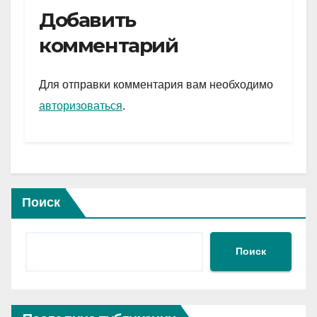
e
er
at
ail
р
Добавить
gr
s
а
комментарий
a
A
в
m
p
и
Для отправки комментария вам необходимо
p
ть
авторизоваться
.
Поиск
Поиск