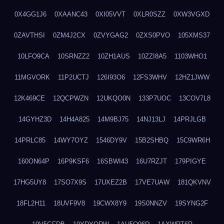
0X4GG1J6
0XAANC43
0XI05VVT
0XLR0SZZ
0XW3VGXD
0ZAVTHSI
0ZM4J2CX
0ZVYGAG2
0ZXS0PVO
105XMS37
10LFO9CA
10SRNZZ2
10ZH1AUS
10ZZI8A5
1103WHO1
11MGVORK
11P2UCTJ
126I93O6
12FS3WHV
12HZ1JWW
12K469CE
12QCPWZN
12UKQO0N
133P7UOC
13COV7L8
14GYHZ3D
14H4A825
14M9BJ75
14NJ13LJ
14PRJLGB
14PRLC85
14WY7OYZ
1546DY9V
15B2SHBQ
15C9WR6H
160ON64P
16P9KSF6
16SBWI43
16U7RZJT
179PIGYE
17HG5UY8
17SO7X9S
17UXEZ2B
17VE7UAW
181QKVNV
18FL2H11
18UVF9V8
19CWX8Y9
19S0NNZV
19SYNG2F