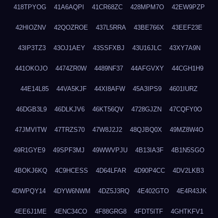
418TPYOG
41A6AQPI
41CR68ZC
428MPM7O
42EW9PZP
42HIOZNV
42QOZROE
437L5RRA
43BE766X
43EEF23E
43IP3TZ3
43OJ1AEY
43SSFXBJ
43U16JLC
43XY7A9N
441OKOJO
4474ZR0W
4489NF37
44AFGVXY
44CGH1H9
44E14L85
44VA5KJF
44XI8AFW
45A3IPS9
4601IURZ
46DGB3L9
46DLKJV6
46KT56QV
4728GJZN
47CQFY0O
47JMVITW
47TRZS70
47W8J2J2
48QJBQ0X
49MZ8W4O
49R1GYE9
49SPF3MJ
49WWVPJU
4B13IA3F
4B1N5SGO
4BOKJ6KQ
4C9HCESS
4D64LFAR
4D90P4CC
4DV2LKB3
4DWPQY14
4DYW6NWM
4DZ5J3RQ
4E402GTO
4E4R43JK
4EE6J1ME
4ENC34CO
4F88GRG8
4FDT5ITF
4GHTKFV1