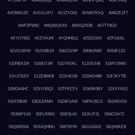
4TSJ6PJX
4U48QGQ2
4UMM8LXA
4UNHPQM1
4URT243L
4VFMWJZ0
4VGSLXPJ
4VJZYO02
4VNW7KSQ
4W6ZE1F7
4WP2PW82
4WQWQXX8
4WXQZN38
4X7TT8GV
4XYOT662
4XZYAUHI
4YQHH612
4Z52SO0V
4ZP14UIL
4ZVGSBH0
50JO9B1K
50KZ2V9P
50NNJN5E
50S8F1Z0
510NBX1W
5160U7JM
51D7XGKL
51JUGSIB
51MY24WU
51VJOSDY
51ZE8MKB
522X4O28
52D4GH9B
52FJKYTB
52MOA4HC
52SYO0Q2
52TPECFV
52W5K0BY
52XXY91Q
53ATDBWI
53EKZAMH
53Z8FUAW
54PKU5CO
551HGV0S
553WPS4S
55FLR3W1
55IE9L4V
55JKJF3L
55NCOA72
55QDIRSM
55XAQHMU
56975PIR
56GSA0U2
56QN3KEB