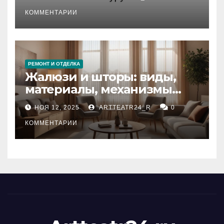
стихийных бедствий на
тезауруса
КОММЕНТАРИИ
РЕМОНТ И ОТДЕЛКА
Жалюзи и шторы: виды,
материалы, механизмы
управления и уход
НОЯ 12, 2025
ARTTEATR24_R
0
КОММЕНТАРИИ