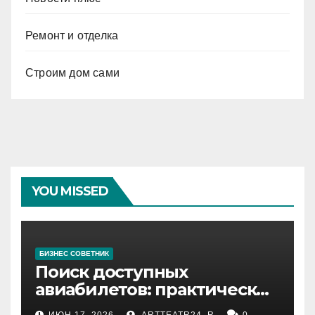
Ремонт и отделка
Строим дом сами
YOU MISSED
БИЗНЕС СОВЕТНИК
Поиск доступных
авиабилетов: практические
рекомендации
ИЮН 17, 2026
ARTTEATR24_R
0