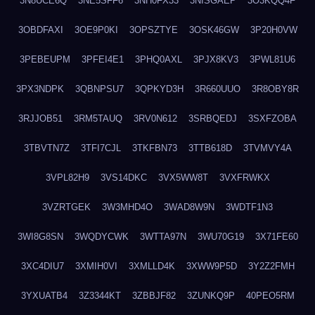
3N8UCE6Q
3NE5SFF6
3NH0FX33
3NISGAEP
3O3KQQ4F
3OBDFAXI
3OE9P0KI
3OPSZTYE
3OSK46GW
3P20H0VW
3PEBEUPM
3PFEI4E1
3PHQ0AXL
3PJX8KV3
3PWL81U6
3PX3NDPK
3QBNPSU7
3QPKYD3H
3R660UUO
3R8OBY8R
3RJJOB51
3RM5TAUQ
3RV0N612
3SRBQEDJ
3SXFZOBA
3TBVTN7Z
3TFI7CJL
3TKFBN73
3TTB618D
3TVMVY4A
3VPL82H9
3VS14DKC
3VX5WW8T
3VXFRWKX
3VZRTGEK
3W3MHD4O
3WAD8W9N
3WDTF1N3
3WI8G8SN
3WQDYCWK
3WTTA97N
3WU70G19
3X71FE60
3XC4DIU7
3XMIH0VI
3XMLLD4K
3XWW9P5D
3Y2Z2FMH
3YXUATB4
3Z3344KT
3ZBBJF82
3ZUNKQ9P
40PEO5RM