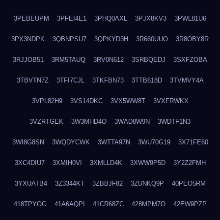
3PEBEUPM
3PFEI4E1
3PHQ0AXL
3PJX8KV3
3PWL81U6
3PX3NDPK
3QBNPSU7
3QPKYD3H
3R660UUO
3R8OBY8R
3RJJOB51
3RM5TAUQ
3RV0N612
3SRBQEDJ
3SXFZOBA
3TBVTN7Z
3TFI7CJL
3TKFBN73
3TTB618D
3TVMVY4A
3VPL82H9
3VS14DKC
3VX5WW8T
3VXFRWKX
3VZRTGEK
3W3MHD4O
3WAD8W9N
3WDTF1N3
3WI8G8SN
3WQDYCWK
3WTTA97N
3WU70G19
3X71FE60
3XC4DIU7
3XMIH0VI
3XMLLD4K
3XWW9P5D
3Y2Z2FMH
3YXUATB4
3Z3344KT
3ZBBJF82
3ZUNKQ9P
40PEO5RM
418TPYOG
41A6AQPI
41CR68ZC
428MPM7O
42EW9PZP