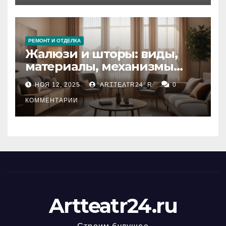
РЕМОНТ И ОТДЕЛКА
Жалюзи и шторы: виды,
материалы, механизмы
управления и уход
НОЯ 12, 2025
ARTTEATR24_R
0
КОММЕНТАРИИ
Artteatr24.ru