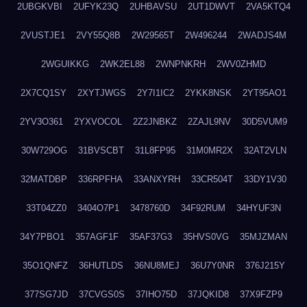
2UBGKVBI
2UFYK23Q
2UHBAVSU
2UT1DWVT
2VA5KTQ4
2VUSTJE1
2VY55Q8B
2W29565T
2W496244
2WADJS4M
2WGUIKKG
2WK2EL88
2WNPNKRH
2WV0ZHMD
2X7CQ1SY
2XYTJWGS
2Y7I1IC2
2YKK8NSK
2YT95AO1
2YV3O361
2YXVOCOL
2Z2JNBKZ
2ZAJL9NV
30D5VUM9
30W729OG
31BVSCBT
31L8FP95
31M0MR2X
32AT2VLN
32MATDBP
336RPFHA
33ANXYRH
33CR504T
33DY1V30
33T04ZZ0
3404O7P1
3478760D
34F92RUM
34HYUF3N
34Y7PBO1
357AGF1F
35AF37G3
35HVS0VG
35MJZMAN
35O1QNFZ
36HUTLDS
36NU8MEJ
36U7Y0NR
376J215Y
377SG7JD
37CVGS0S
37IHO75D
37JQKID8
37X9FZP9