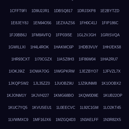
1CFFT9FI
1D9U2JR1
1DBSQ817
1DRJ3XP8
1E2BYTZD
1E8JEY8J
1EN94O56
1EZXAZS6
1FH0C41J
1FIP186C
1FJ0BB6J
1FM8AVFQ
1FP03I5E
1GL2VJGH
1GRISVQA
1GWILLXI
1H4L4ROK
1HAKMC6P
1HDB3VUY
1HHJEK58
1HR93CXT
1I70CGZX
1IASZ8H3
1IF86W04
1IHA2RU7
1IOKJ9IZ
1IOWA7OG
1IWGPKRW
1JEZBYO7
1JFVZL7X
1JKQPSW2
1JL35ZZ0
1JUOBZ9U
1JZ9UNM8
1K1OOBX2
1KJONM1Y
1KJVH227
1KMG68BO
1KQW0D9E
1KUB22OP
1KUC7YQ5
1KVUSEU1
1L0EECVC
1L92C1GM
1LO2KT45
1LVWMXC9
1MF16JX6
1MZGQ4D3
1N3AELFF
1N3R82X5