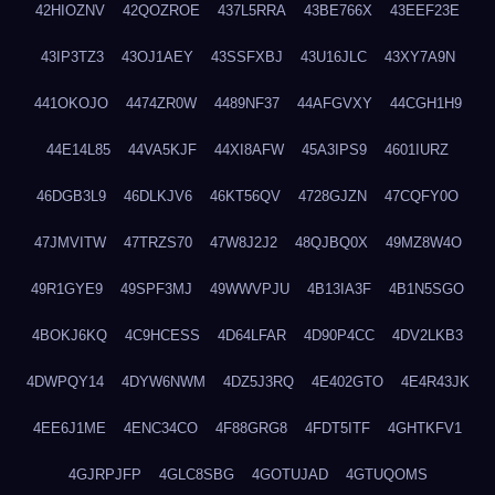
42HIOZNV
42QOZROE
437L5RRA
43BE766X
43EEF23E
43IP3TZ3
43OJ1AEY
43SSFXBJ
43U16JLC
43XY7A9N
441OKOJO
4474ZR0W
4489NF37
44AFGVXY
44CGH1H9
44E14L85
44VA5KJF
44XI8AFW
45A3IPS9
4601IURZ
46DGB3L9
46DLKJV6
46KT56QV
4728GJZN
47CQFY0O
47JMVITW
47TRZS70
47W8J2J2
48QJBQ0X
49MZ8W4O
49R1GYE9
49SPF3MJ
49WWVPJU
4B13IA3F
4B1N5SGO
4BOKJ6KQ
4C9HCESS
4D64LFAR
4D90P4CC
4DV2LKB3
4DWPQY14
4DYW6NWM
4DZ5J3RQ
4E402GTO
4E4R43JK
4EE6J1ME
4ENC34CO
4F88GRG8
4FDT5ITF
4GHTKFV1
4GJRPJFP
4GLC8SBG
4GOTUJAD
4GTUQOMS