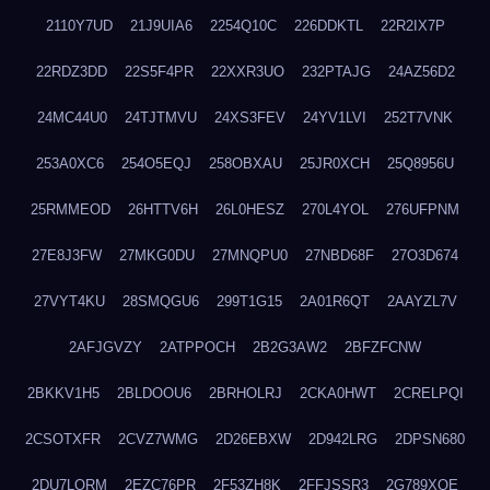
2110Y7UD
21J9UIA6
2254Q10C
226DDKTL
22R2IX7P
22RDZ3DD
22S5F4PR
22XXR3UO
232PTAJG
24AZ56D2
24MC44U0
24TJTMVU
24XS3FEV
24YV1LVI
252T7VNK
253A0XC6
254O5EQJ
258OBXAU
25JR0XCH
25Q8956U
25RMMEOD
26HTTV6H
26L0HESZ
270L4YOL
276UFPNM
27E8J3FW
27MKG0DU
27MNQPU0
27NBD68F
27O3D674
27VYT4KU
28SMQGU6
299T1G15
2A01R6QT
2AAYZL7V
2AFJGVZY
2ATPPOCH
2B2G3AW2
2BFZFCNW
2BKKV1H5
2BLDOOU6
2BRHOLRJ
2CKA0HWT
2CRELPQI
2CSOTXFR
2CVZ7WMG
2D26EBXW
2D942LRG
2DPSN680
2DU7LORM
2EZC76PR
2F53ZH8K
2FFJSSR3
2G789XQE