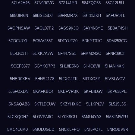
57LA2HJ6
57N9R0VG
57Z141YR
584ZQC53
58G12L5U
595U946N
59BSESDJ
59FRMR7X
59T11ZKH
5AFUR9TL
5AOPNSAW
5AQL07P2
5ASS9KJO
5AY4N3YE
5B3AF4SH
5CDCU7YL
5CWV233T
5DFYUFZ0
5DKYT31C
5DM253CG
5E4JC1TI
5EXK7A7W
5F447S51
5FMM242C
5FNR39CT
5GEF3377
5GYKO7P3
5H18E5N3
5H4C8VII
5HANI4XK
5HER0XEV
5HNS21Z8
5IFXGJFK
5IITXOZY
5IVSLWGV
5J5FOXDN
5KAFKBC4
5KEFVRBK
5KFBILGV
5KP635PE
5KSAQAB8
5KT1DCUW
5KZYHXKG
5L1KPI2V
5L515L3S
5LCKQGH7
5LOVPA8C
5LY0K9GU
5M4U4YA3
5M8JMWFU
5MC4C6M0
5MOLUGED
5NCKLFPQ
5NI5PO7L
5NROBV9R