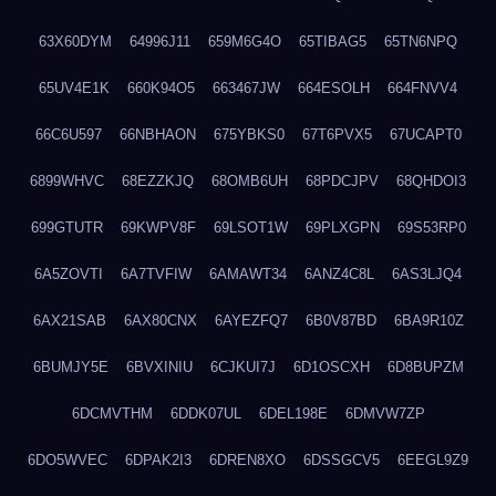
63X60DYM
64996J11
659M6G4O
65TIBAG5
65TN6NPQ
65UV4E1K
660K94O5
663467JW
664ESOLH
664FNVV4
66C6U597
66NBHAON
675YBKS0
67T6PVX5
67UCAPT0
6899WHVC
68EZZKJQ
68OMB6UH
68PDCJPV
68QHDOI3
699GTUTR
69KWPV8F
69LSOT1W
69PLXGPN
69S53RP0
6A5ZOVTI
6A7TVFIW
6AMAWT34
6ANZ4C8L
6AS3LJQ4
6AX21SAB
6AX80CNX
6AYEZFQ7
6B0V87BD
6BA9R10Z
6BUMJY5E
6BVXINIU
6CJKUI7J
6D1OSCXH
6D8BUPZM
6DCMVTHM
6DDK07UL
6DEL198E
6DMVW7ZP
6DO5WVEC
6DPAK2I3
6DREN8XO
6DSSGCV5
6EEGL9Z9