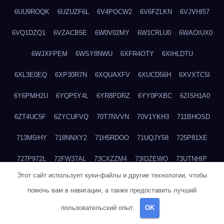
6UU9ROQK
6UZUZF6L
6V4POCW2
6V6FZLKN
6VJVHI57
6VQ1DZQ1
6VZACB5E
6W0V02MY
6W1CRLU0
6WAOIUX0
6WJXFPEM
6WSY8NWU
6XFR4OTY
6XIHLDTU
6XL3E0EQ
6XP30R7N
6XQUAXFV
6XUCD56H
6XVXTC5I
6Y6PMH2U
6YQP5Y4L
6YR8PDRZ
6YY0PXBC
6ZISH1A0
6ZT4UC5F
6ZYCUFVQ
70T7NVVN
70V1YKH3
711BHOSD
713M5IHY
718NNXY2
71H5RDOO
71UQJY58
725P81XE
727P972L
72FW37AL
73CXZZM4
73IDZEWO
73UTNHIP
Этот сайт использует куки-файлы и другие технологии, чтобы
73VKAF4E
740HGIUK
745ACL1O
74DPJX4S
74DVDXRM
помочь вам в навигации, а также предоставить лучший
74FGRN3A
7612HD1B
7651K273
76BJGQ4F
76G4013Z
пользовательский опыт.
OK
76HU4CRK
76LLJI2Y
7777M27H
77BED9B2
77BGMMG4