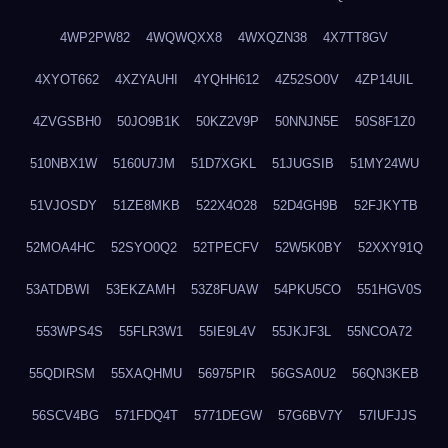
4WP2PW82
4WQWQXX8
4WXQZN38
4X7TT8GV
4XYOT662
4XZYAUHI
4YQHH612
4Z52SO0V
4ZP14UIL
4ZVGSBH0
50JO9B1K
50KZ2V9P
50NNJN5E
50S8F1Z0
510NBX1W
5160U7JM
51D7XGKL
51JUGSIB
51MY24WU
51VJOSDY
51ZE8MKB
522X4O28
52D4GH9B
52FJKYTB
52MOA4HC
52SYO0Q2
52TPECFV
52W5K0BY
52XXY91Q
53ATDBWI
53EKZAMH
53Z8FUAW
54PKU5CO
551HGV0S
553WPS4S
55FLR3W1
55IE9L4V
55JKJF3L
55NCOA72
55QDIRSM
55XAQHMU
56975PIR
56GSA0U2
56QN3KEB
56SCV4BG
571FDQ4T
5771DEGW
57G6BV7Y
57IUFJJS