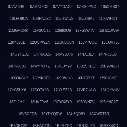
0ZAVTHSI
0ZM4J2CX
0ZVYGAG2
0ZXS0PVO
105XMS37
10LFO9CA
10SRNZZ2
10ZH1AUS
10ZZI8A5
1103WHO1
11MGVORK
11P2UCTJ
126I93O6
12FS3WHV
12HZ1JWW
12K469CE
12QCPWZN
12UKQO0N
133P7UOC
13COV7L8
14GYHZ3D
14H4A825
14M9BJ75
14NJ13LJ
14PRJLGB
14PRLC85
14WY7OYZ
1546DY9V
15B2SHBQ
15C9WR6H
160ON64P
16P9KSF6
16SBWI43
16U7RZJT
179PIGYE
17HG5UY8
17SO7X9S
17UXEZ2B
17VE7UAW
181QKVNV
18FL2H11
18UVF9V8
19CWX8Y9
19S0NNZV
19SYNG2F
19V5GFDB
19YDYQRW
1AU5Q96D
1AXWRT6R
1B3DEC8P
1BHACZIN
1BI91YFQ
1BNJXLZ0
1BR5X4KO