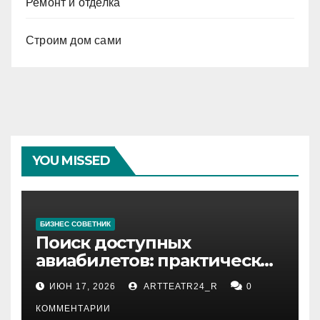
Ремонт и отделка
Строим дом сами
YOU MISSED
БИЗНЕС СОВЕТНИК
Поиск доступных
авиабилетов: практические
рекомендации
ИЮН 17, 2026
ARTTEATR24_R
0
КОММЕНТАРИИ