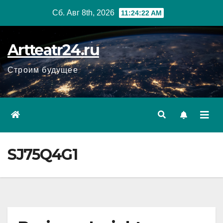
Перейти
Сб. Авг 8th, 2026
11:24:24 AM
к
содержанию
Artteatr24.ru
Строим будущее
SJ75Q4G1