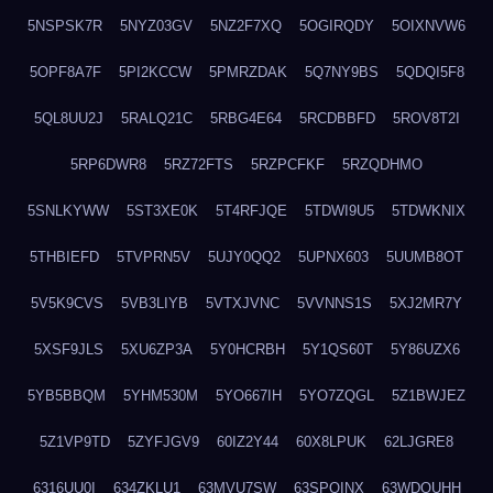
5NSPSK7R
5NYZ03GV
5NZ2F7XQ
5OGIRQDY
5OIXNVW6
5OPF8A7F
5PI2KCCW
5PMRZDAK
5Q7NY9BS
5QDQI5F8
5QL8UU2J
5RALQ21C
5RBG4E64
5RCDBBFD
5ROV8T2I
5RP6DWR8
5RZ72FTS
5RZPCFKF
5RZQDHMO
5SNLKYWW
5ST3XE0K
5T4RFJQE
5TDWI9U5
5TDWKNIX
5THBIEFD
5TVPRN5V
5UJY0QQ2
5UPNX603
5UUMB8OT
5V5K9CVS
5VB3LIYB
5VTXJVNC
5VVNNS1S
5XJ2MR7Y
5XSF9JLS
5XU6ZP3A
5Y0HCRBH
5Y1QS60T
5Y86UZX6
5YB5BBQM
5YHM530M
5YO667IH
5YO7ZQGL
5Z1BWJEZ
5Z1VP9TD
5ZYFJGV9
60IZ2Y44
60X8LPUK
62LJGRE8
6316UU0I
634ZKLU1
63MVU7SW
63SPQINX
63WDQUHH