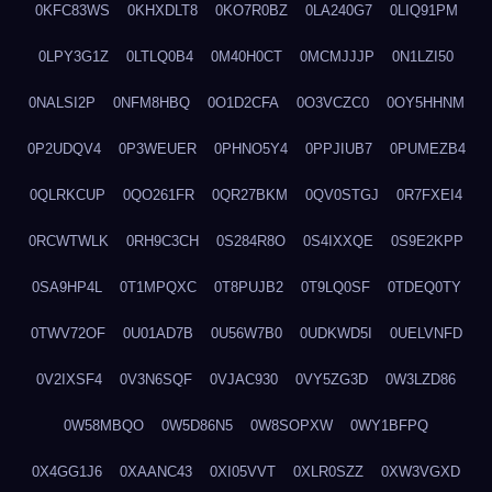
0KFC83WS
0KHXDLT8
0KO7R0BZ
0LA240G7
0LIQ91PM
0LPY3G1Z
0LTLQ0B4
0M40H0CT
0MCMJJJP
0N1LZI50
0NALSI2P
0NFM8HBQ
0O1D2CFA
0O3VCZC0
0OY5HHNM
0P2UDQV4
0P3WEUER
0PHNO5Y4
0PPJIUB7
0PUMEZB4
0QLRKCUP
0QO261FR
0QR27BKM
0QV0STGJ
0R7FXEI4
0RCWTWLK
0RH9C3CH
0S284R8O
0S4IXXQE
0S9E2KPP
0SA9HP4L
0T1MPQXC
0T8PUJB2
0T9LQ0SF
0TDEQ0TY
0TWV72OF
0U01AD7B
0U56W7B0
0UDKWD5I
0UELVNFD
0V2IXSF4
0V3N6SQF
0VJAC930
0VY5ZG3D
0W3LZD86
0W58MBQO
0W5D86N5
0W8SOPXW
0WY1BFPQ
0X4GG1J6
0XAANC43
0XI05VVT
0XLR0SZZ
0XW3VGXD