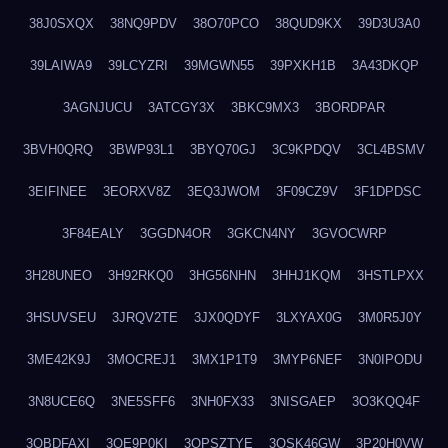
38J0SXQX
38NQ9PDV
38O70PCO
38QUD9KX
39D3U3A0
39LAIWA9
39LCYZRI
39MGWN55
39PXKH1B
3A43DKQP
3AGNJUCU
3ATCGY3X
3BKC9MX3
3BORDPAR
3BVH0QRQ
3BWP93L1
3BYQ70GJ
3C9KPDQV
3CL4BSMV
3EIFINEE
3EORXV8Z
3EQ3JWOM
3F09CZ9V
3F1DPDSC
3F84EALY
3GGDN4OR
3GKCN4NY
3GVOCWRP
3H28UNEO
3H92RKQ0
3HG56NHN
3HHJ1KQM
3HSTLPXX
3HSUVSEU
3JRQV2TE
3JX0QDYF
3LXYAX0G
3M0R5J0Y
3ME42K9J
3MOCREJ1
3MX1P1T9
3MYP6NEF
3N0IPODU
3N8UCE6Q
3NE5SFF6
3NH0FX33
3NISGAEP
3O3KQQ4F
3OBDFAXI
3OE9P0KI
3OPSZTYE
3OSK46GW
3P20H0VW