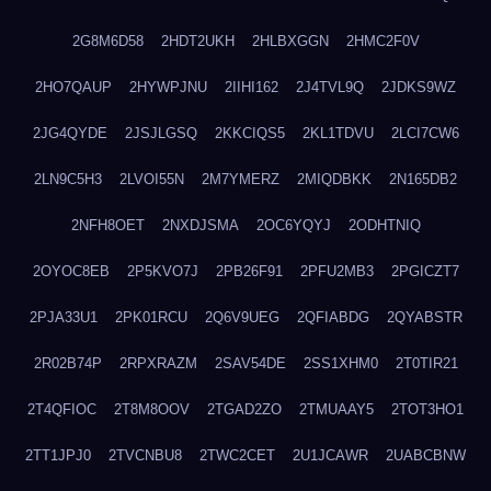
2G8M6D58
2HDT2UKH
2HLBXGGN
2HMC2F0V
2HO7QAUP
2HYWPJNU
2IIHI162
2J4TVL9Q
2JDKS9WZ
2JG4QYDE
2JSJLGSQ
2KKCIQS5
2KL1TDVU
2LCI7CW6
2LN9C5H3
2LVOI55N
2M7YMERZ
2MIQDBKK
2N165DB2
2NFH8OET
2NXDJSMA
2OC6YQYJ
2ODHTNIQ
2OYOC8EB
2P5KVO7J
2PB26F91
2PFU2MB3
2PGICZT7
2PJA33U1
2PK01RCU
2Q6V9UEG
2QFIABDG
2QYABSTR
2R02B74P
2RPXRAZM
2SAV54DE
2SS1XHM0
2T0TIR21
2T4QFIOC
2T8M8OOV
2TGAD2ZO
2TMUAAY5
2TOT3HO1
2TT1JPJ0
2TVCNBU8
2TWC2CET
2U1JCAWR
2UABCBNW