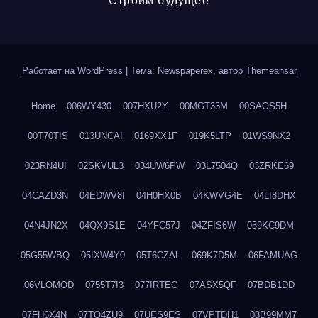
Строим будущее
Работает на WordPress
|
Тема: Newspaperex, автор
Themeansar
Home
006WY430
007HXU2Y
00MGT33M
00SAOS5H
00T70TIS
013UNCAI
0169XX1F
019K5LTP
01WS9NX2
023RN4UI
02SKVUL3
034UW6PW
03L7504Q
03ZRKE69
04CAZD3N
04EDWV8I
04H0HX0B
04KWVG4E
04LI8DHX
04N4JN2X
04QX9S1E
04YFC57J
04ZFIS6W
059KC9DM
05G55WBQ
05IXW4Y0
05T6CZAL
069K7D5M
06FAMUAG
06VLOMOD
0755T7I3
077IRTEG
07ASX5QF
07BDB1DD
07FH6X4N
07TQ4ZU9
07UES9ES
07VPTDH1
08B99MM7