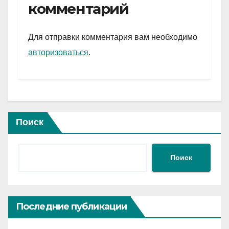
gr
s
а
комментарий
a
A
в
m
p
и
Для отправки комментария вам необходимо
p
ть
авторизоваться
.
Поиск
Поиск
Последние публикации