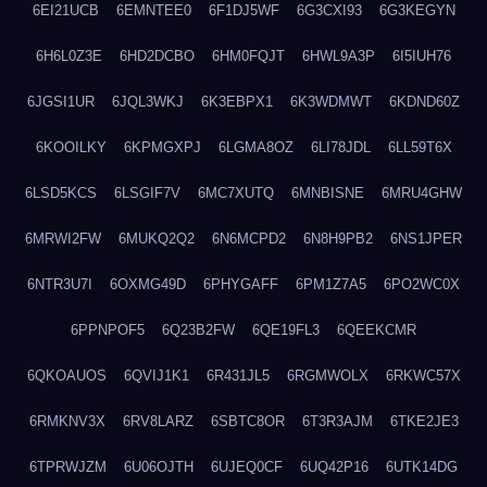
6EI21UCB
6EMNTEE0
6F1DJ5WF
6G3CXI93
6G3KEGYN
6H6L0Z3E
6HD2DCBO
6HM0FQJT
6HWL9A3P
6I5IUH76
6JGSI1UR
6JQL3WKJ
6K3EBPX1
6K3WDMWT
6KDND60Z
6KOOILKY
6KPMGXPJ
6LGMA8OZ
6LI78JDL
6LL59T6X
6LSD5KCS
6LSGIF7V
6MC7XUTQ
6MNBISNE
6MRU4GHW
6MRWI2FW
6MUKQ2Q2
6N6MCPD2
6N8H9PB2
6NS1JPER
6NTR3U7I
6OXMG49D
6PHYGAFF
6PM1Z7A5
6PO2WC0X
6PPNPOF5
6Q23B2FW
6QE19FL3
6QEEKCMR
6QKOAUOS
6QVIJ1K1
6R431JL5
6RGMWOLX
6RKWC57X
6RMKNV3X
6RV8LARZ
6SBTC8OR
6T3R3AJM
6TKE2JE3
6TPRWJZM
6U06OJTH
6UJEQ0CF
6UQ42P16
6UTK14DG