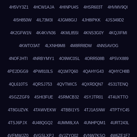
4H5VY3Z1
4HCW1AJA
4HINPU4S
4HSR603T
4HVMV9QI
4I5H850W
4IL73M3I
4JGM8GIJ
4JH8IPKK
4JS349D2
4K2GFW1N
4K4KVN36
4KML855I
4KNS3G0Y
4KQJIFMI
4KWTO3AT
4LXNH9M8
4M8RR8DW
4NNSAVOG
4NOFJHTI
4NRBYMY1
4O9WC0SL
4ORR508B
4P5VX889
4PE2DGG9
4PW810LS
4Q1M7Q60
4QAHYG43
4QHYCH8B
4QL610TS
4QRSJ753
4QVTMIC5
4QXRDQN7
4S31TENQ
4SGZZGF9
4SHI3FUE
4SRMCB32
4SYJTR01
4T4UXTTO
4T8GUZVK
4TAWVEKW
4TBBI1Y5
4TJ1ASNW
4TPTYC45
4TSJ6PJX
4U48QGQ2
4UMM8LXA
4UNHPQM1
4URT243L
4VFMWJZ0
4VGSLXPJ
4VJZYO02
4VNW7KSQ
4W6ZE1F7