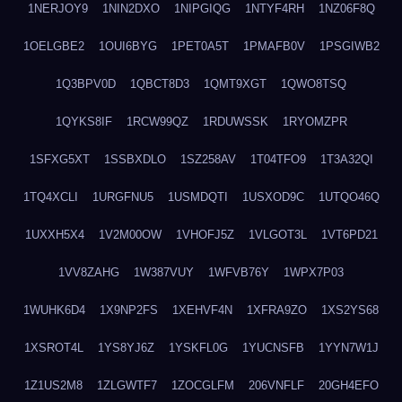
1NERJOY9
1NIN2DXO
1NIPGIQG
1NTYF4RH
1NZ06F8Q
1OELGBE2
1OUI6BYG
1PET0A5T
1PMAFB0V
1PSGIWB2
1Q3BPV0D
1QBCT8D3
1QMT9XGT
1QWO8TSQ
1QYKS8IF
1RCW99QZ
1RDUWSSK
1RYOMZPR
1SFXG5XT
1SSBXDLO
1SZ258AV
1T04TFO9
1T3A32QI
1TQ4XCLI
1URGFNU5
1USMDQTI
1USXOD9C
1UTQO46Q
1UXXH5X4
1V2M00OW
1VHOFJ5Z
1VLGOT3L
1VT6PD21
1VV8ZAHG
1W387VUY
1WFVB76Y
1WPX7P03
1WUHK6D4
1X9NP2FS
1XEHVF4N
1XFRA9ZO
1XS2YS68
1XSROT4L
1YS8YJ6Z
1YSKFL0G
1YUCNSFB
1YYN7W1J
1Z1US2M8
1ZLGWTF7
1ZOCGLFM
206VNFLF
20GH4EFO