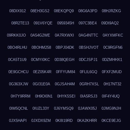
08DIX912
08EH3GS2
08EKQPQ9
08G6A3PD
08HJRZKG
08R2TE13
091V6YQE
0959345H
097C3BE4
09DI9AQ2
09RKK0JO
0A54G2WE
0A7RXWXI
0AG4NTTC
0AYXMFKC
0BO4RLHU
0BOHM258
0BPJ04DK
0BSHJVOT
0C9RGFN6
0CA5T1U9
0CMYI0KC
0D38QEGH
0DCJSPJ1
0DZMHHX1
0E9GCHCU
0EZ05K4R
0FFYUM84
0FLIL6GQ
0FXF2MUD
0G363XJW
0GI31E0A
0GJSAH4M
0GRH7XSL
0H17NT32
0H7Y9RRM
0H9OI0N1
0HYK5SEI
0IA5RSJ3
0IF4Y4UQ
0IM5QCNL
0IUZL33Y
0J6YMSQ9
0JAWX05J
0JMG9NJH
0JX5HAPI
0JXDX9ZM
0K8I19RD
0KA2KHRR
0KCE9EJG