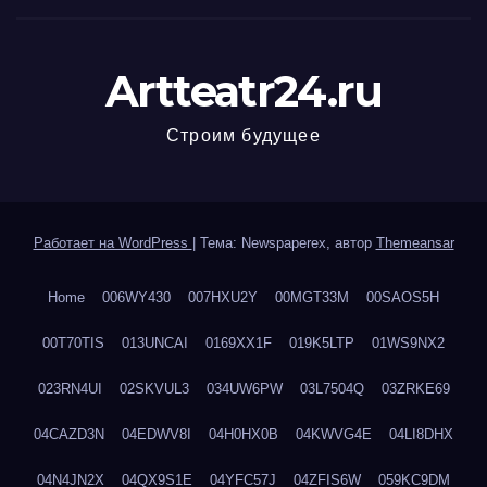
Artteatr24.ru
Строим будущее
Работает на WordPress
|
Тема: Newspaperex, автор
Themeansar
Home
006WY430
007HXU2Y
00MGT33M
00SAOS5H
00T70TIS
013UNCAI
0169XX1F
019K5LTP
01WS9NX2
023RN4UI
02SKVUL3
034UW6PW
03L7504Q
03ZRKE69
04CAZD3N
04EDWV8I
04H0HX0B
04KWVG4E
04LI8DHX
04N4JN2X
04QX9S1E
04YFC57J
04ZFIS6W
059KC9DM