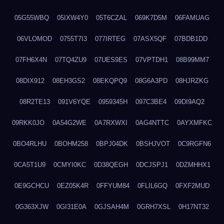
05G55WBQ
05IXW4Y0
05T6CZAL
069K7D5M
06FAMUAG
06VLOMOD
0755T7I3
077IRTEG
07ASX5QF
07BDB1DD
07FH6X4N
07TQ4ZU9
07UES9ES
07VPTDH1
08B99MM7
08DIX912
08EH3GS2
08EKQPQ9
08G6A3PD
08HJRZKG
08R2TE13
091V6YQE
0959345H
097C3BE4
09DI9AQ2
09RKK0JO
0A54G2WE
0A7RXWXI
0AG4NTTC
0AYXMFKC
0BO4RLHU
0BOHM258
0BPJ04DK
0BSHJVOT
0C9RGFN6
0CA5T1U9
0CMYI0KC
0D38QEGH
0DCJSPJ1
0DZMHHX1
0E9GCHCU
0EZ05K4R
0FFYUM84
0FLIL6GQ
0FXF2MUD
0G363XJW
0GI31E0A
0GJSAH4M
0GRH7XSL
0H17NT32