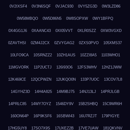
0V2IXSF4
0V3N6SQF
0VJAC930
0VY5ZG3D
0W3LZD86
0W58MBQO
0W5D86N5
0W8SOPXW
0WY1BFPQ
0X4GG1J6
0XAANC43
0XI05VVT
0XLR0SZZ
0XW3VGXD
0ZAVTHSI
0ZM4J2CX
0ZVYGAG2
0ZXS0PVO
105XMS37
10LFO9CA
10SRNZZ2
10ZH1AUS
10ZZI8A5
1103WHO1
11MGVORK
11P2UCTJ
126I93O6
12FS3WHV
12HZ1JWW
12K469CE
12QCPWZN
12UKQO0N
133P7UOC
13COV7L8
14GYHZ3D
14H4A825
14M9BJ75
14NJ13LJ
14PRJLGB
14PRLC85
14WY7OYZ
1546DY9V
15B2SHBQ
15C9WR6H
160ON64P
16P9KSF6
16SBWI43
16U7RZJT
179PIGYE
17HG5UY8
17SO7X9S
17UXEZ2B
17VE7UAW
181QKVNV