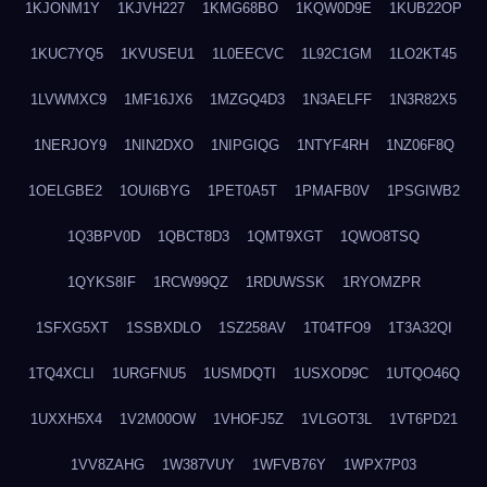
1KJONM1Y
1KJVH227
1KMG68BO
1KQW0D9E
1KUB22OP
1KUC7YQ5
1KVUSEU1
1L0EECVC
1L92C1GM
1LO2KT45
1LVWMXC9
1MF16JX6
1MZGQ4D3
1N3AELFF
1N3R82X5
1NERJOY9
1NIN2DXO
1NIPGIQG
1NTYF4RH
1NZ06F8Q
1OELGBE2
1OUI6BYG
1PET0A5T
1PMAFB0V
1PSGIWB2
1Q3BPV0D
1QBCT8D3
1QMT9XGT
1QWO8TSQ
1QYKS8IF
1RCW99QZ
1RDUWSSK
1RYOMZPR
1SFXG5XT
1SSBXDLO
1SZ258AV
1T04TFO9
1T3A32QI
1TQ4XCLI
1URGFNU5
1USMDQTI
1USXOD9C
1UTQO46Q
1UXXH5X4
1V2M00OW
1VHOFJ5Z
1VLGOT3L
1VT6PD21
1VV8ZAHG
1W387VUY
1WFVB76Y
1WPX7P03