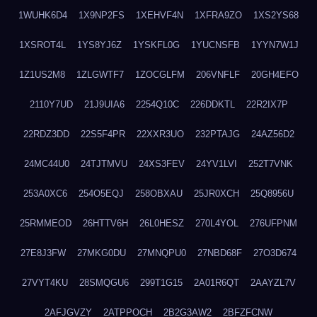
1WUHK6D4
1X9NP2FS
1XEHVF4N
1XFRA9ZO
1XS2YS68
1XSROT4L
1YS8YJ6Z
1YSKFL0G
1YUCNSFB
1YYN7W1J
1Z1US2M8
1ZLGWTF7
1ZOCGLFM
206VNFLF
20GH4EFO
2110Y7UD
21J9UIA6
2254Q10C
226DDKTL
22R2IX7P
22RDZ3DD
22S5F4PR
22XXR3UO
232PTAJG
24AZ56D2
24MC44U0
24TJTMVU
24XS3FEV
24YV1LVI
252T7VNK
253A0XC6
254O5EQJ
258OBXAU
25JR0XCH
25Q8956U
25RMMEOD
26HTTV6H
26L0HESZ
270L4YOL
276UFPNM
27E8J3FW
27MKG0DU
27MNQPU0
27NBD68F
27O3D674
27VYT4KU
28SMQGU6
299T1G15
2A01R6QT
2AAYZL7V
2AFJGVZY
2ATPPOCH
2B2G3AW2
2BFZFCNW