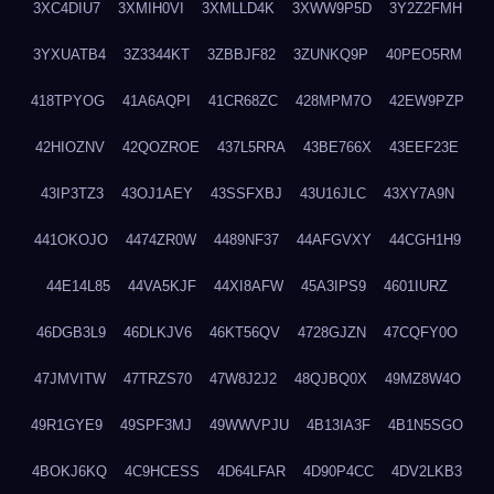
3XC4DIU7
3XMIH0VI
3XMLLD4K
3XWW9P5D
3Y2Z2FMH
3YXUATB4
3Z3344KT
3ZBBJF82
3ZUNKQ9P
40PEO5RM
418TPYOG
41A6AQPI
41CR68ZC
428MPM7O
42EW9PZP
42HIOZNV
42QOZROE
437L5RRA
43BE766X
43EEF23E
43IP3TZ3
43OJ1AEY
43SSFXBJ
43U16JLC
43XY7A9N
441OKOJO
4474ZR0W
4489NF37
44AFGVXY
44CGH1H9
44E14L85
44VA5KJF
44XI8AFW
45A3IPS9
4601IURZ
46DGB3L9
46DLKJV6
46KT56QV
4728GJZN
47CQFY0O
47JMVITW
47TRZS70
47W8J2J2
48QJBQ0X
49MZ8W4O
49R1GYE9
49SPF3MJ
49WWVPJU
4B13IA3F
4B1N5SGO
4BOKJ6KQ
4C9HCESS
4D64LFAR
4D90P4CC
4DV2LKB3