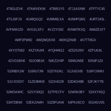
4T8GUZVK
4TAWVEKW
4TBBI1Y5
4TJ1ASNW
4TPTYC45
4TSJ6PJX
4U48QGQ2
4UMM8LXA
4UNHPQM1
4URT243L
4VFMWJZ0
4VGSLXPJ
4VJZYO02
4VNW7KSQ
4W6ZE1F7
4WP2PW82
4WQWQXX8
4WXQZN38
4X7TT8GV
4XYOT662
4XZYAUHI
4YQHH612
4Z52SO0V
4ZP14UIL
4ZVGSBH0
50JO9B1K
50KZ2V9P
50NNJN5E
50S8F1Z0
510NBX1W
5160U7JM
51D7XGKL
51JUGSIB
51MY24WU
51VJOSDY
51ZE8MKB
522X4O28
52D4GH9B
52FJKYTB
52MOA4HC
52SYO0Q2
52TPECFV
52W5K0BY
52XXY91Q
53ATDBWI
53EKZAMH
53Z8FUAW
54PKU5CO
551HGV0S