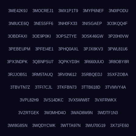
3ME42K9J
3MOCREJ1
3MX1P1T9
3MYP6NEF
3N0IPODU
3N8UCE6Q
3NE5SFF6
3NH0FX33
3NISGAEP
3O3KQQ4F
3OBDFAXI
3OE9P0KI
3OPSZTYE
3OSK46GW
3P20H0VW
3PEBEUPM
3PFEI4E1
3PHQ0AXL
3PJX8KV3
3PWL81U6
3PX3NDPK
3QBNPSU7
3QPKYD3H
3R660UUO
3R8OBY8R
3RJJOB51
3RM5TAUQ
3RV0N612
3SRBQEDJ
3SXFZOBA
3TBVTN7Z
3TFI7CJL
3TKFBN73
3TTB618D
3TVMVY4A
3VPL82H9
3VS14DKC
3VX5WW8T
3VXFRWKX
3VZRTGEK
3W3MHD4O
3WAD8W9N
3WDTF1N3
3WI8G8SN
3WQDYCWK
3WTTA97N
3WU70G19
3X71FE60