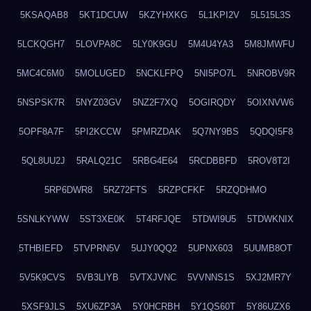
5KSAQAB8
5KT1DCUW
5KZYHXKG
5L1KPI2V
5L515L3S
5LCKQGH7
5LOVPA8C
5LY0K9GU
5M4U4YA3
5M8JMWFU
5MC4C6M0
5MOLUGED
5NCKLFPQ
5NI5PO7L
5NROBV9R
5NSPSK7R
5NYZ03GV
5NZ2F7XQ
5OGIRQDY
5OIXNVW6
5OPF8A7F
5PI2KCCW
5PMRZDAK
5Q7NY9BS
5QDQI5F8
5QL8UU2J
5RALQ21C
5RBG4E64
5RCDBBFD
5ROV8T2I
5RP6DWR8
5RZ72FTS
5RZPCFKF
5RZQDHMO
5SNLKYWW
5ST3XE0K
5T4RFJQE
5TDWI9U5
5TDWKNIX
5THBIEFD
5TVPRN5V
5UJY0QQ2
5UPNX603
5UUMB8OT
5V5K9CVS
5VB3LIYB
5VTXJVNC
5VVNNS1S
5XJ2MR7Y
5XSF9JLS
5XU6ZP3A
5Y0HCRBH
5Y1QS60T
5Y86UZX6