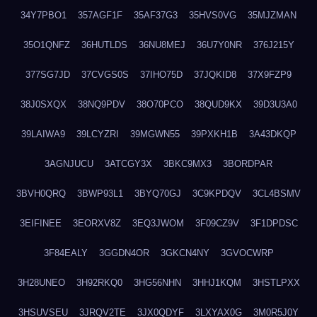
34Y7PBO1
357AGF1F
35AF37G3
35HVS0VG
35MJZMAN
35O1QNFZ
36HUTLDS
36NU8MEJ
36U7Y0NR
376J215Y
377SG7JD
37CVGS0S
37IHO75D
37JQKID8
37X9FZP9
38J0SXQX
38NQ9PDV
38O70PCO
38QUD9KX
39D3U3A0
39LAIWA9
39LCYZRI
39MGWN55
39PXKH1B
3A43DKQP
3AGNJUCU
3ATCGY3X
3BKC9MX3
3BORDPAR
3BVH0QRQ
3BWP93L1
3BYQ70GJ
3C9KPDQV
3CL4BSMV
3EIFINEE
3EORXV8Z
3EQ3JWOM
3F09CZ9V
3F1DPDSC
3F84EALY
3GGDN4OR
3GKCN4NY
3GVOCWRP
3H28UNEO
3H92RKQ0
3HG56NHN
3HHJ1KQM
3HSTLPXX
3HSUVSEU
3JRQV2TE
3JX0QDYF
3LXYAX0G
3M0R5J0Y