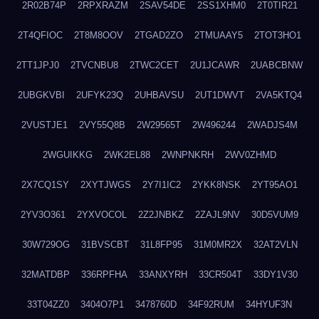
2R02B74P
2RPXRAZM
2SAV54DE
2SS1XHM0
2T0TIR21
2T4QFIOC
2T8M8OOV
2TGAD2ZO
2TMUAAY5
2TOT3HO1
2TT1JPJ0
2TVCNBU8
2TWC2CET
2U1JCAWR
2UABCBNW
2UBGKVBI
2UFYK23Q
2UHBAVSU
2UT1DWVT
2VA5KTQ4
2VUSTJE1
2VY55Q8B
2W29565T
2W496244
2WADJS4M
2WGUIKKG
2WK2EL88
2WNPNKRH
2WV0ZHMD
2X7CQ1SY
2XYTJWGS
2Y7I1IC2
2YKK8NSK
2YT95AO1
2YV3O361
2YXVOCOL
2Z2JNBKZ
2ZAJL9NV
30D5VUM9
30W729OG
31BVSCBT
31L8FP95
31M0MR2X
32AT2VLN
32MATDBP
336RPFHA
33ANXYRH
33CR504T
33DY1V30
33T04ZZ0
3404O7P1
3478760D
34F92RUM
34HYUF3N