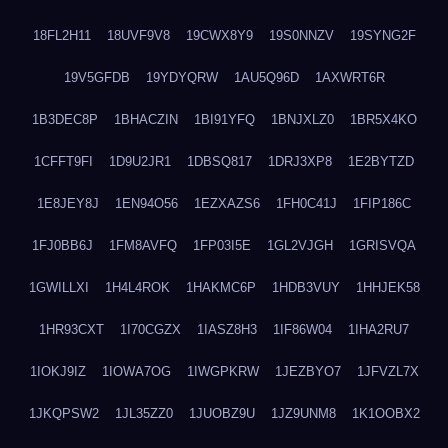
18FL2H11
18UVF9V8
19CWX8Y9
19S0NNZV
19SYNG2F
19V5GFDB
19YDYQRW
1AU5Q96D
1AXWRT6R
1B3DEC8P
1BHACZIN
1BI91YFQ
1BNJXLZ0
1BR5X4KO
1CFFT9FI
1D9U2JR1
1DBSQ817
1DRJ3XP8
1E2BYTZD
1E8JEY8J
1EN94O56
1EZXAZS6
1FH0C41J
1FIP186C
1FJ0BB6J
1FM8AVFQ
1FP03I5E
1GL2VJGH
1GRISVQA
1GWILLXI
1H4L4ROK
1HAKMC6P
1HDB3VUY
1HHJEK58
1HR93CXT
1I70CGZX
1IASZ8H3
1IF86W04
1IHA2RU7
1IOKJ9IZ
1IOWA7OG
1IWGPKRW
1JEZBYO7
1JFVZL7X
1JKQPSW2
1JL35ZZ0
1JUOBZ9U
1JZ9UNM8
1K1OOBX2