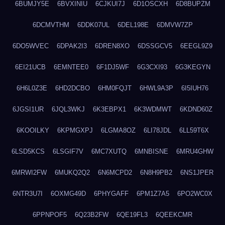
6BUMJY5E
6BVXINIU
6CJKUI7J
6D1OSCXH
6D8BUPZM
6DCMVTHM
6DDK07UL
6DEL198E
6DMVW7ZP
6DO5WVEC
6DPAK2I3
6DREN8XO
6DSSGCV5
6EEGL9Z9
6EI21UCB
6EMNTEE0
6F1DJ5WF
6G3CXI93
6G3KEGYN
6H6L0Z3E
6HD2DCBO
6HM0FQJT
6HWL9A3P
6I5IUH76
6JGSI1UR
6JQL3WKJ
6K3EBPX1
6K3WDMWT
6KDND60Z
6KOOILKY
6KPMGXPJ
6LGMA8OZ
6LI78JDL
6LL59T6X
6LSD5KCS
6LSGIF7V
6MC7XUTQ
6MNBISNE
6MRU4GHW
6MRWI2FW
6MUKQ2Q2
6N6MCPD2
6N8H9PB2
6NS1JPER
6NTR3U7I
6OXMG49D
6PHYGAFF
6PM1Z7A5
6PO2WC0X
6PPNPOF5
6Q23B2FW
6QE19FL3
6QEEKCMR