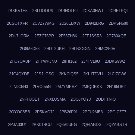
2BKKV1H5
2BLDOOU6
2BRHOLRJ
2CKA0HWT
2CRELPQI
2CSOTXFR
2CVZ7WMG
2D26EBXW
2D942LRG
2DPSN680
2DU7LORM
2EZC76PR
2F53ZH8K
2FFJSSR3
2G789XQE
2G8M6D58
2HDT2UKH
2HLBXGGN
2HMC2F0V
2HO7QAUP
2HYWPJNU
2IIHI162
2J4TVL9Q
2JDKS9WZ
2JG4QYDE
2JSJLGSQ
2KKCIQS5
2KL1TDVU
2LCI7CW6
2LN9C5H3
2LVOI55N
2M7YMERZ
2MIQDBKK
2N165DB2
2NFH8OET
2NXDJSMA
2OC6YQYJ
2ODHTNIQ
2OYOC8EB
2P5KVO7J
2PB26F91
2PFU2MB3
2PGICZT7
2PJA33U1
2PK01RCU
2Q6V9UEG
2QFIABDG
2QYABSTR