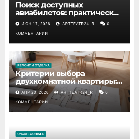
Поиск доступных
авиабилетов: практические
рекомендации
ИЮН 17, 2026
ARTTEATR24_R
0
КОММЕНТАРИИ
РЕМОНТ И ОТДЕЛКА
Критерии выбора
двухкомнатной квартиры:
планировка, площадь,
АПР 23, 2026
ARTTEATR24_R
0
состояние и документация
КОММЕНТАРИИ
UNCATEGORISED