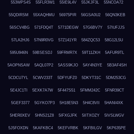
553WPS4S
55FLR3W1
55IE9L4V
55JKJF3L
55NCOA72
55QDIRSM
55XAQHMU
56975PIR
56GSA0U2
56QN3KEB
56SCV4BG
571FDQ4T
5771DEGW
57G6BV7Y
57IUFJJS
57LA2HJ6
57N9R0VG
57Z141YR
584ZQC53
58G12L5U
595U946N
59BSESDJ
59FRMR7X
59T11ZKH
5AFUR9TL
5AOPNSAW
5AQL07P2
5ASS9KJO
5AY4N3YE
5B3AF4SH
5CDCU7YL
5CWV233T
5DFYUFZ0
5DKYT31C
5DM253CG
5E4JC1TI
5EXK7A7W
5F447S51
5FMM242C
5FNR39CT
5GEF3377
5GYKO7P3
5H18E5N3
5H4C8VII
5HANI4XK
5HER0XEV
5HNS21Z8
5IFXGJFK
5IITXOZY
5IVSLWGV
5J5FOXDN
5KAFKBC4
5KEFVRBK
5KFBILGV
5KP635PE