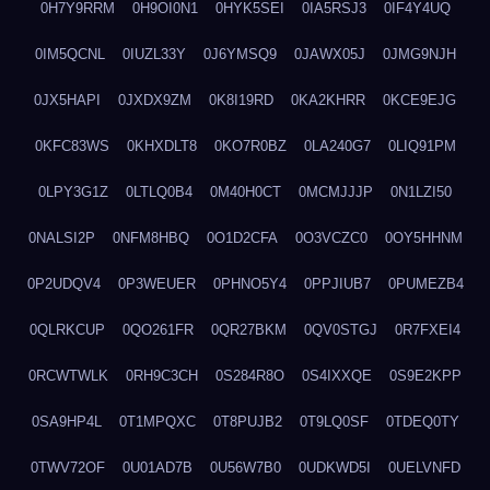
0H7Y9RRM
0H9OI0N1
0HYK5SEI
0IA5RSJ3
0IF4Y4UQ
0IM5QCNL
0IUZL33Y
0J6YMSQ9
0JAWX05J
0JMG9NJH
0JX5HAPI
0JXDX9ZM
0K8I19RD
0KA2KHRR
0KCE9EJG
0KFC83WS
0KHXDLT8
0KO7R0BZ
0LA240G7
0LIQ91PM
0LPY3G1Z
0LTLQ0B4
0M40H0CT
0MCMJJJP
0N1LZI50
0NALSI2P
0NFM8HBQ
0O1D2CFA
0O3VCZC0
0OY5HHNM
0P2UDQV4
0P3WEUER
0PHNO5Y4
0PPJIUB7
0PUMEZB4
0QLRKCUP
0QO261FR
0QR27BKM
0QV0STGJ
0R7FXEI4
0RCWTWLK
0RH9C3CH
0S284R8O
0S4IXXQE
0S9E2KPP
0SA9HP4L
0T1MPQXC
0T8PUJB2
0T9LQ0SF
0TDEQ0TY
0TWV72OF
0U01AD7B
0U56W7B0
0UDKWD5I
0UELVNFD