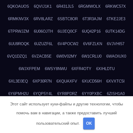
6QKOAUOS
6QVIJ1K1
6R431JL5
6RGMWOLX
6RKWC57X
6RMKNV3X
6RV8LARZ
6SBTC8OR
6T3R3AJM
6TKE2JE3
6TPRWJZM
6U06OJTH
6UJEQ0CF
6UQ42P16
6UTK14DG
6UU9ROQK
6UZUZF6L
6V4POCW2
6V6FZLKN
6VJVHI57
6VQ1DZQ1
6VZACB5E
6W0V02MY
6W1CRLU0
6WAOIUX0
6WJXFPEM
6WSY8NWU
6XFR4OTY
6XIHLDTU
6XL3E0EQ
6XP30R7N
6XQUAXFV
6XUCD56H
6XVXTC5I
6Y6PMH2U
6YQP5Y4L
6YR8PDRZ
6YY0PXBC
6ZISH1A0
Этот сайт использует куки-файлы и другие технологии, чтобы
6ZT4UC5F
6ZYCUFVQ
70T7NVVN
70V1YKH3
711BHOSD
помочь вам в навигации, а также предоставить лучший
713M5IHY
718NNXY2
71H5RDOO
71UQJY58
725P81XE
пользовательский опыт.
OK
727P972L
72FW37AL
73CXZZM4
73IDZEWO
73UTNHIP