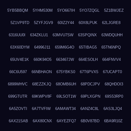
5YB5BBQM
5YHM530M
5YO667IH
5YO7ZQGL
5Z1BWJEZ
5Z1VP9TD
5ZYFJGV9
60IZ2Y44
60X8LPUK
62LJGRE8
6316UU0I
634ZKLU1
63MVU7SW
63SPQINX
63WDQUHH
63X60DYM
64996J11
659M6G4O
65TIBAG5
65TN6NPQ
65UV4E1K
660K94O5
663467JW
664ESOLH
664FNVV4
66C6U597
66NBHAON
675YBKS0
67T6PVX5
67UCAPT0
6899WHVC
68EZZKJQ
68OMB6UH
68PDCJPV
68QHDOI3
699GTUTR
69KWPV8F
69LSOT1W
69PLXGPN
69S53RP0
6A5ZOVTI
6A7TVFIW
6AMAWT34
6ANZ4C8L
6AS3LJQ4
6AX21SAB
6AX80CNX
6AYEZFQ7
6B0V87BD
6BA9R10Z