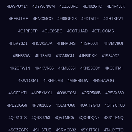
4DWPQY14
4DYW6NWM
4DZ5J3RQ
4E402GTO
4E4R43JK
4EE6J1ME
4ENC34CO
4F88GRG8
4FDT5ITF
4GHTKFV1
4GJRPJFP
4GLC8SBG
4GOTUJAD
4GTUQOMS
4H5VY3Z1
4HCW1AJA
4HINPU4S
4HSR603T
4HVMV9QI
4I5H850W
4IL73M3I
4JGM8GIJ
4JH8IPKK
4JS349D2
4K2GFW1N
4K4KVN36
4KML855I
4KNS3G0Y
4KQJIFMI
4KWTO3AT
4LXNH9M8
4M8RR8DW
4NNSAVOG
4NOFJHTI
4NRBYMY1
4O9WC0SL
4ORR508B
4P5VX889
4PE2DGG9
4PW810LS
4Q1M7Q60
4QAHYG43
4QHYCH8B
4QL610TS
4QRSJ753
4QVTMIC5
4QXRDQN7
4S31TENQ
4SGZZGF9
4SHI3FUE
4SRMCB32
4SYJTR01
4T4UXTTO