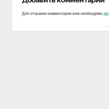
Добавить комментарий
gr
s
а
a
A
в
Для отправки комментария вам необходимо
ав
m
p
и
p
ть