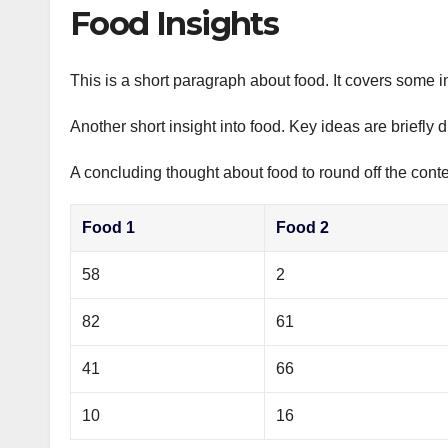
р
Food Insights
p
а
p
в
This is a short paragraph about food. It covers some i
и
Another short insight into food. Key ideas are briefly 
т
ь
A concluding thought about food to round off the conte
Food 1
Food 2
58
2
82
61
41
66
10
16