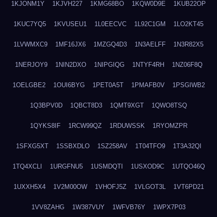
1KJONM1Y
1KJVH227
1KMG68BO
1KQW0D9E
1KUB22OP
1KUC7YQ5
1KVUSEU1
1L0EECVC
1L92C1GM
1LO2KT45
1LVWMXC9
1MF16JX6
1MZGQ4D3
1N3AELFF
1N3R82X5
1NERJOY9
1NIN2DXO
1NIPGIQG
1NTYF4RH
1NZ06F8Q
1OELGBE2
1OUI6BYG
1PET0A5T
1PMAFB0V
1PSGIWB2
1Q3BPV0D
1QBCT8D3
1QMT9XGT
1QWO8TSQ
1QYKS8IF
1RCW99QZ
1RDUWSSK
1RYOMZPR
1SFXG5XT
1SSBXDLO
1SZ258AV
1T04TFO9
1T3A32QI
1TQ4XCLI
1URGFNU5
1USMDQTI
1USXOD9C
1UTQO46Q
1UXXH5X4
1V2M00OW
1VHOFJ5Z
1VLGOT3L
1VT6PD21
1VV8ZAHG
1W387VUY
1WFVB76Y
1WPX7P03