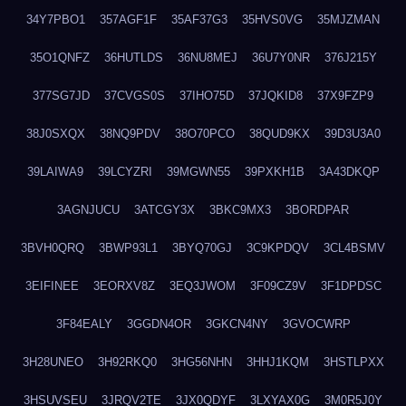
34Y7PBO1
357AGF1F
35AF37G3
35HVS0VG
35MJZMAN
35O1QNFZ
36HUTLDS
36NU8MEJ
36U7Y0NR
376J215Y
377SG7JD
37CVGS0S
37IHO75D
37JQKID8
37X9FZP9
38J0SXQX
38NQ9PDV
38O70PCO
38QUD9KX
39D3U3A0
39LAIWA9
39LCYZRI
39MGWN55
39PXKH1B
3A43DKQP
3AGNJUCU
3ATCGY3X
3BKC9MX3
3BORDPAR
3BVH0QRQ
3BWP93L1
3BYQ70GJ
3C9KPDQV
3CL4BSMV
3EIFINEE
3EORXV8Z
3EQ3JWOM
3F09CZ9V
3F1DPDSC
3F84EALY
3GGDN4OR
3GKCN4NY
3GVOCWRP
3H28UNEO
3H92RKQ0
3HG56NHN
3HHJ1KQM
3HSTLPXX
3HSUVSEU
3JRQV2TE
3JX0QDYF
3LXYAX0G
3M0R5J0Y