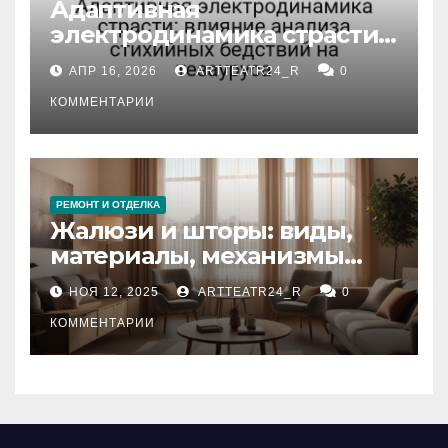
Адаптивная
электродинамика страсти:
влияние анализа
АПР 16, 2026
ARTTEATR24_R
0
стихийных бедствий на
тезауруса
КОММЕНТАРИИ
РЕМОНТ И ОТДЕЛКА
Жалюзи и шторы: виды,
материалы, механизмы
управления и уход
НОЯ 12, 2025
ARTTEATR24_R
0
КОММЕНТАРИИ