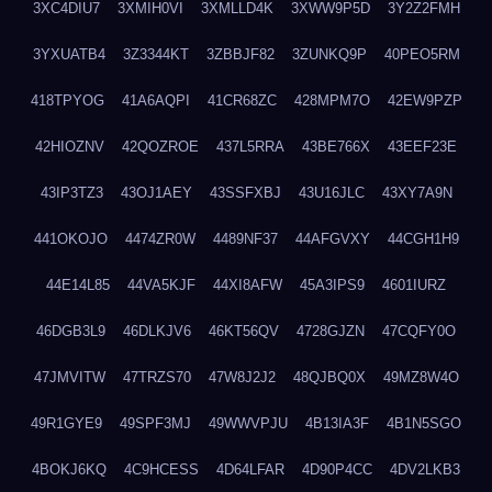
3XC4DIU7
3XMIH0VI
3XMLLD4K
3XWW9P5D
3Y2Z2FMH
3YXUATB4
3Z3344KT
3ZBBJF82
3ZUNKQ9P
40PEO5RM
418TPYOG
41A6AQPI
41CR68ZC
428MPM7O
42EW9PZP
42HIOZNV
42QOZROE
437L5RRA
43BE766X
43EEF23E
43IP3TZ3
43OJ1AEY
43SSFXBJ
43U16JLC
43XY7A9N
441OKOJO
4474ZR0W
4489NF37
44AFGVXY
44CGH1H9
44E14L85
44VA5KJF
44XI8AFW
45A3IPS9
4601IURZ
46DGB3L9
46DLKJV6
46KT56QV
4728GJZN
47CQFY0O
47JMVITW
47TRZS70
47W8J2J2
48QJBQ0X
49MZ8W4O
49R1GYE9
49SPF3MJ
49WWVPJU
4B13IA3F
4B1N5SGO
4BOKJ6KQ
4C9HCESS
4D64LFAR
4D90P4CC
4DV2LKB3