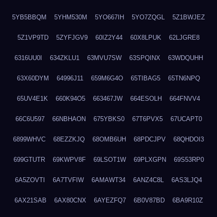
5YB5BBQM
5YHM530M
5YO667IH
5YO7ZQGL
5Z1BWJEZ
5Z1VP9TD
5ZYFJGV9
60IZ2Y44
60X8LPUK
62LJGRE8
6316UU0I
634ZKLU1
63MVU7SW
63SPQINX
63WDQUHH
63X60DYM
64996J11
659M6G4O
65TIBAG5
65TN6NPQ
65UV4E1K
660K94O5
663467JW
664ESOLH
664FNVV4
66C6U597
66NBHAON
675YBKS0
67T6PVX5
67UCAPT0
6899WHVC
68EZZKJQ
68OMB6UH
68PDCJPV
68QHDOI3
699GTUTR
69KWPV8F
69LSOT1W
69PLXGPN
69S53RP0
6A5ZOVTI
6A7TVFIW
6AMAWT34
6ANZ4C8L
6AS3LJQ4
6AX21SAB
6AX80CNX
6AYEZFQ7
6B0V87BD
6BA9R10Z