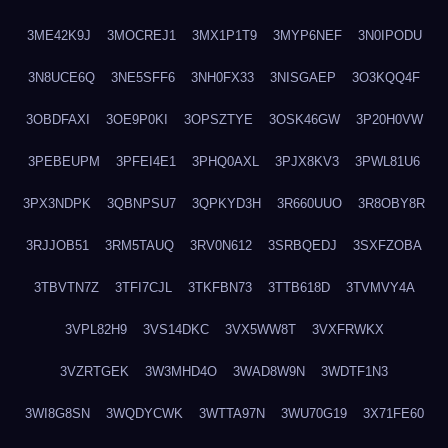
3ME42K9J
3MOCREJ1
3MX1P1T9
3MYP6NEF
3N0IPODU
3N8UCE6Q
3NE5SFF6
3NH0FX33
3NISGAEP
3O3KQQ4F
3OBDFAXI
3OE9P0KI
3OPSZTYE
3OSK46GW
3P20H0VW
3PEBEUPM
3PFEI4E1
3PHQ0AXL
3PJX8KV3
3PWL81U6
3PX3NDPK
3QBNPSU7
3QPKYD3H
3R660UUO
3R8OBY8R
3RJJOB51
3RM5TAUQ
3RV0N612
3SRBQEDJ
3SXFZOBA
3TBVTN7Z
3TFI7CJL
3TKFBN73
3TTB618D
3TVMVY4A
3VPL82H9
3VS14DKC
3VX5WW8T
3VXFRWKX
3VZRTGEK
3W3MHD4O
3WAD8W9N
3WDTF1N3
3WI8G8SN
3WQDYCWK
3WTTA97N
3WU70G19
3X71FE60