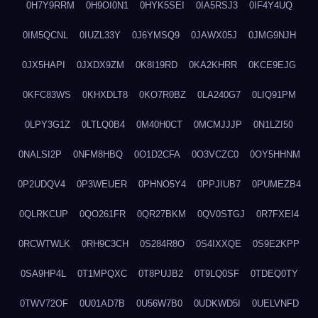
0H7Y9RRM
0H9OI0N1
0HYK5SEI
0IA5RSJ3
0IF4Y4UQ
0IM5QCNL
0IUZL33Y
0J6YMSQ9
0JAWX05J
0JMG9NJH
0JX5HAPI
0JXDX9ZM
0K8I19RD
0KA2KHRR
0KCE9EJG
0KFC83WS
0KHXDLT8
0KO7R0BZ
0LA240G7
0LIQ91PM
0LPY3G1Z
0LTLQ0B4
0M40H0CT
0MCMJJJP
0N1LZI50
0NALSI2P
0NFM8HBQ
0O1D2CFA
0O3VCZC0
0OY5HHNM
0P2UDQV4
0P3WEUER
0PHNO5Y4
0PPJIUB7
0PUMEZB4
0QLRKCUP
0QO261FR
0QR27BKM
0QV0STGJ
0R7FXEI4
0RCWTWLK
0RH9C3CH
0S284R8O
0S4IXXQE
0S9E2KPP
0SA9HP4L
0T1MPQXC
0T8PUJB2
0T9LQ0SF
0TDEQ0TY
0TWV72OF
0U01AD7B
0U56W7B0
0UDKWD5I
0UELVNFD