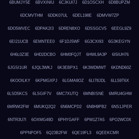
6BUMJY5E
6BVXINIU
6CJKUI7J
6D1OSCXH
6D8BUPZM
6DCMVTHM
6DDK07UL
6DEL198E
6DMVW7ZP
6DO5WVEC
6DPAK2I3
6DREN8XO
6DSSGCV5
6EEGL9Z9
6EI21UCB
6EMNTEE0
6F1DJ5WF
6G3CXI93
6G3KEGYN
6H6L0Z3E
6HD2DCBO
6HM0FQJT
6HWL9A3P
6I5IUH76
6JGSI1UR
6JQL3WKJ
6K3EBPX1
6K3WDMWT
6KDND60Z
6KOOILKY
6KPMGXPJ
6LGMA8OZ
6LI78JDL
6LL59T6X
6LSD5KCS
6LSGIF7V
6MC7XUTQ
6MNBISNE
6MRU4GHW
6MRWI2FW
6MUKQ2Q2
6N6MCPD2
6N8H9PB2
6NS1JPER
6NTR3U7I
6OXMG49D
6PHYGAFF
6PM1Z7A5
6PO2WC0X
6PPNPOF5
6Q23B2FW
6QE19FL3
6QEEKCMR