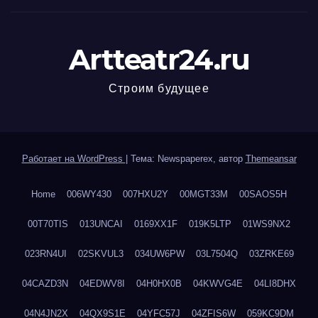
Artteatr24.ru
Строим будущее
Работает на WordPress
|
Тема: Newspaperex, автор
Themeansar
Home
006WY430
007HXU2Y
00MGT33M
00SAOS5H
00T70TIS
013UNCAI
0169XX1F
019K5LTP
01WS9NX2
023RN4UI
02SKVUL3
034UW6PW
03L7504Q
03ZRKE69
04CAZD3N
04EDWV8I
04H0HX0B
04KWVG4E
04LI8DHX
04N4JN2X
04QX9S1E
04YFC57J
04ZFIS6W
059KC9DM