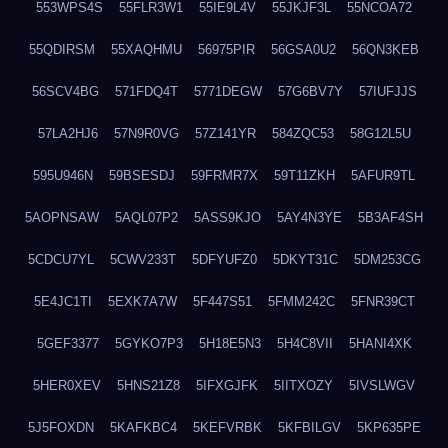
553WPS4S
55FLR3W1
55IE9L4V
55JKJF3L
55NCOA72
55QDIRSM
55XAQHMU
56975PIR
56GSA0U2
56QN3KEB
56SCV4BG
571FDQ4T
5771DEGW
57G6BV7Y
57IUFJJS
57LA2HJ6
57N9R0VG
57Z141YR
584ZQC53
58G12L5U
595U946N
59BSESDJ
59FRMR7X
59T11ZKH
5AFUR9TL
5AOPNSAW
5AQL07P2
5ASS9KJO
5AY4N3YE
5B3AF4SH
5CDCU7YL
5CWV233T
5DFYUFZ0
5DKYT31C
5DM253CG
5E4JC1TI
5EXK7A7W
5F447S51
5FMM242C
5FNR39CT
5GEF3377
5GYKO7P3
5H18E5N3
5H4C8VII
5HANI4XK
5HER0XEV
5HNS21Z8
5IFXGJFK
5IITXOZY
5IVSLWGV
5J5FOXDN
5KAFKBC4
5KEFVRBK
5KFBILGV
5KP635PE