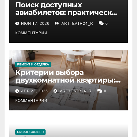
Поиск доступных
авиабилетов: практические
рекомендации
ИЮН 17, 2026
ARTTEATR24_R
0
КОММЕНТАРИИ
РЕМОНТ И ОТДЕЛКА
Критерии выбора
двухкомнатной квартиры:
планировка, площадь,
АПР 23, 2026
ARTTEATR24_R
0
состояние и документация
КОММЕНТАРИИ
UNCATEGORISED