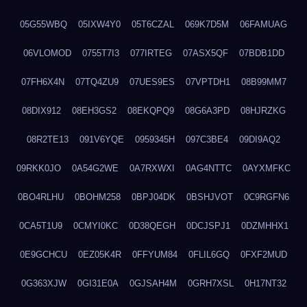
05G55WBQ
05IXW4Y0
05T6CZAL
069K7D5M
06FAMUAG
06VLOMOD
0755T7I3
077IRTEG
07ASX5QF
07BDB1DD
07FH6X4N
07TQ4ZU9
07UES9ES
07VPTDH1
08B99MM7
08DIX912
08EH3GS2
08EKQPQ9
08G6A3PD
08HJRZKG
08R2TE13
091V6YQE
0959345H
097C3BE4
09DI9AQ2
09RKK0JO
0A54G2WE
0A7RXWXI
0AG4NTTC
0AYXMFKC
0BO4RLHU
0BOHM258
0BPJ04DK
0BSHJVOT
0C9RGFN6
0CA5T1U9
0CMYI0KC
0D38QEGH
0DCJSPJ1
0DZMHHX1
0E9GCHCU
0EZ05K4R
0FFYUM84
0FLIL6GQ
0FXF2MUD
0G363XJW
0GI31E0A
0GJSAH4M
0GRH7XSL
0H17NT32