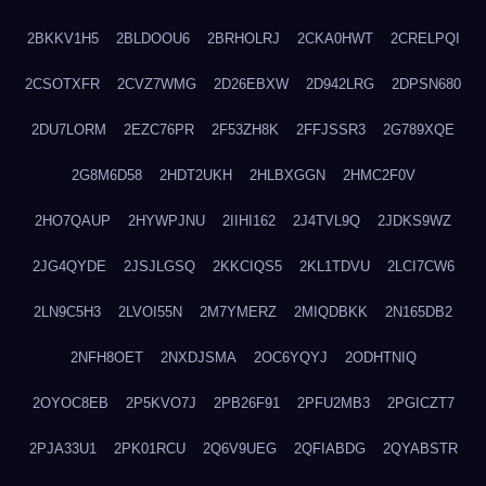
2BKKV1H5
2BLDOOU6
2BRHOLRJ
2CKA0HWT
2CRELPQI
2CSOTXFR
2CVZ7WMG
2D26EBXW
2D942LRG
2DPSN680
2DU7LORM
2EZC76PR
2F53ZH8K
2FFJSSR3
2G789XQE
2G8M6D58
2HDT2UKH
2HLBXGGN
2HMC2F0V
2HO7QAUP
2HYWPJNU
2IIHI162
2J4TVL9Q
2JDKS9WZ
2JG4QYDE
2JSJLGSQ
2KKCIQS5
2KL1TDVU
2LCI7CW6
2LN9C5H3
2LVOI55N
2M7YMERZ
2MIQDBKK
2N165DB2
2NFH8OET
2NXDJSMA
2OC6YQYJ
2ODHTNIQ
2OYOC8EB
2P5KVO7J
2PB26F91
2PFU2MB3
2PGICZT7
2PJA33U1
2PK01RCU
2Q6V9UEG
2QFIABDG
2QYABSTR