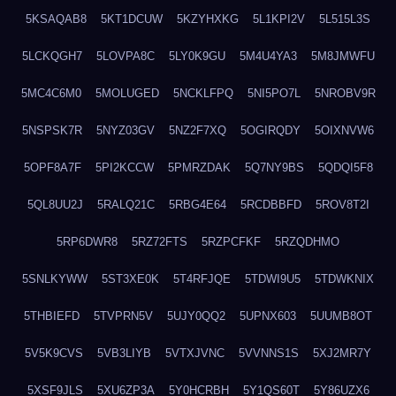
5KSAQAB8
5KT1DCUW
5KZYHXKG
5L1KPI2V
5L515L3S
5LCKQGH7
5LOVPA8C
5LY0K9GU
5M4U4YA3
5M8JMWFU
5MC4C6M0
5MOLUGED
5NCKLFPQ
5NI5PO7L
5NROBV9R
5NSPSK7R
5NYZ03GV
5NZ2F7XQ
5OGIRQDY
5OIXNVW6
5OPF8A7F
5PI2KCCW
5PMRZDAK
5Q7NY9BS
5QDQI5F8
5QL8UU2J
5RALQ21C
5RBG4E64
5RCDBBFD
5ROV8T2I
5RP6DWR8
5RZ72FTS
5RZPCFKF
5RZQDHMO
5SNLKYWW
5ST3XE0K
5T4RFJQE
5TDWI9U5
5TDWKNIX
5THBIEFD
5TVPRN5V
5UJY0QQ2
5UPNX603
5UUMB8OT
5V5K9CVS
5VB3LIYB
5VTXJVNC
5VVNNS1S
5XJ2MR7Y
5XSF9JLS
5XU6ZP3A
5Y0HCRBH
5Y1QS60T
5Y86UZX6