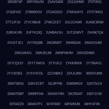
2R02B74P
2RPXRAZM
2SAV54DE
2SS1XHM0
2T0TIR21
2T4QFIOC
2T8M8OOV
2TGAD2ZO
2TMUAAY5
2TOT3HO1
2TT1JPJ0
2TVCNBU8
2TWC2CET
2U1JCAWR
2UABCBNW
2UBGKVBI
2UFYK23Q
2UHBAVSU
2UT1DWVT
2VA5KTQ4
2VUSTJE1
2VY55Q8B
2W29565T
2W496244
2WADJS4M
2WGUIKKG
2WK2EL88
2WNPNKRH
2WV0ZHMD
2X7CQ1SY
2XYTJWGS
2Y7I1IC2
2YKK8NSK
2YT95AO1
2YV3O361
2YXVOCOL
2Z2JNBKZ
2ZAJL9NV
30D5VUM9
30W729OG
31BVSCBT
31L8FP95
31M0MR2X
32AT2VLN
32MATDBP
336RPFHA
33ANXYRH
33CR504T
33DY1V30
33T04ZZ0
3404O7P1
3478760D
34F92RUM
34HYUF3N