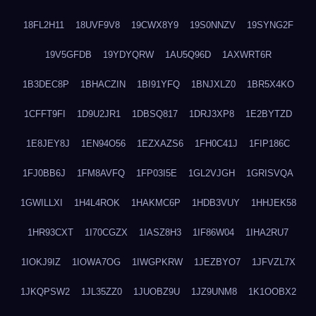
18FL2H11
18UVF9V8
19CWX8Y9
19S0NNZV
19SYNG2F
19V5GFDB
19YDYQRW
1AU5Q96D
1AXWRT6R
1B3DEC8P
1BHACZIN
1BI91YFQ
1BNJXLZ0
1BR5X4KO
1CFFT9FI
1D9U2JR1
1DBSQ817
1DRJ3XP8
1E2BYTZD
1E8JEY8J
1EN94O56
1EZXAZS6
1FH0C41J
1FIP186C
1FJ0BB6J
1FM8AVFQ
1FP03I5E
1GL2VJGH
1GRISVQA
1GWILLXI
1H4L4ROK
1HAKMC6P
1HDB3VUY
1HHJEK58
1HR93CXT
1I70CGZX
1IASZ8H3
1IF86W04
1IHA2RU7
1IOKJ9IZ
1IOWA7OG
1IWGPKRW
1JEZBYO7
1JFVZL7X
1JKQPSW2
1JL35ZZ0
1JUOBZ9U
1JZ9UNM8
1K1OOBX2