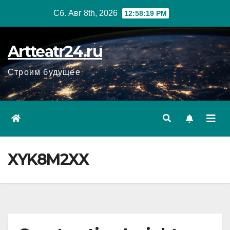
Перейти
Сб. Авг 8th, 2026
12:58:20 PM
к
содержанию
Artteatr24.ru
Строим будущее
XYK8M2XX