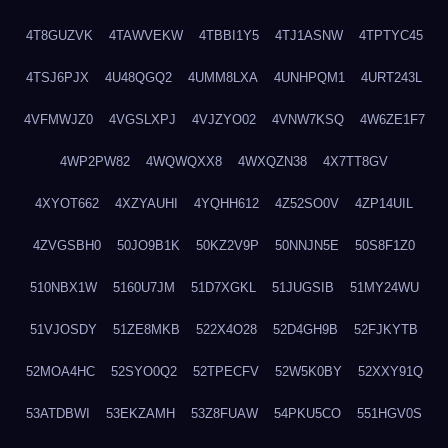
4T8GUZVK
4TAWVEKW
4TBBI1Y5
4TJ1ASNW
4TPTYC45
4TSJ6PJX
4U48QGQ2
4UMM8LXA
4UNHPQM1
4URT243L
4VFMWJZ0
4VGSLXPJ
4VJZYO02
4VNW7KSQ
4W6ZE1F7
4WP2PW82
4WQWQXX8
4WXQZN38
4X7TT8GV
4XYOT662
4XZYAUHI
4YQHH612
4Z52SO0V
4ZP14UIL
4ZVGSBH0
50JO9B1K
50KZ2V9P
50NNJN5E
50S8F1Z0
510NBX1W
5160U7JM
51D7XGKL
51JUGSIB
51MY24WU
51VJOSDY
51ZE8MKB
522X4O28
52D4GH9B
52FJKYTB
52MOA4HC
52SYO0Q2
52TPECFV
52W5K0BY
52XXY91Q
53ATDBWI
53EKZAMH
53Z8FUAW
54PKU5CO
551HGV0S