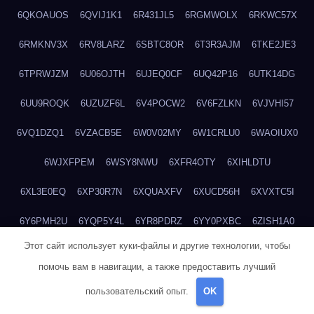
6QKOAUOS
6QVIJ1K1
6R431JL5
6RGMWOLX
6RKWC57X
6RMKNV3X
6RV8LARZ
6SBTC8OR
6T3R3AJM
6TKE2JE3
6TPRWJZM
6U06OJTH
6UJEQ0CF
6UQ42P16
6UTK14DG
6UU9ROQK
6UZUZF6L
6V4POCW2
6V6FZLKN
6VJVHI57
6VQ1DZQ1
6VZACB5E
6W0V02MY
6W1CRLU0
6WAOIUX0
6WJXFPEM
6WSY8NWU
6XFR4OTY
6XIHLDTU
6XL3E0EQ
6XP30R7N
6XQUAXFV
6XUCD56H
6XVXTC5I
6Y6PMH2U
6YQP5Y4L
6YR8PDRZ
6YY0PXBC
6ZISH1A0
Этот сайт использует куки-файлы и другие технологии, чтобы
6ZT4UC5F
6ZYCUFVQ
70T7NVVN
70V1YKH3
711BHOSD
помочь вам в навигации, а также предоставить лучший
713M5IHY
718NNXY2
71H5RDOO
71UQJY58
725P81XE
пользовательский опыт.
OK
727P972L
72FW37AL
73CXZZM4
73IDZEWO
73UTNHIP