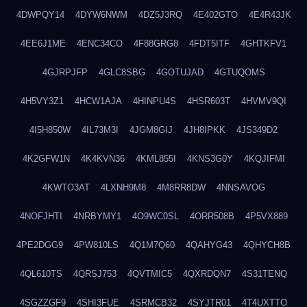
4DWPQY14
4DYW6NWM
4DZ5J3RQ
4E402GTO
4E4R43JK
4EE6J1ME
4ENC34CO
4F88GRG8
4FDT5ITF
4GHTKFV1
4GJRPJFP
4GLC8SBG
4GOTUJAD
4GTUQOMS
4H5VY3Z1
4HCW1AJA
4HINPU4S
4HSR603T
4HVMV9QI
4I5H850W
4IL73M3I
4JGM8GIJ
4JH8IPKK
4JS349D2
4K2GFW1N
4K4KVN36
4KML855I
4KNS3G0Y
4KQJIFMI
4KWTO3AT
4LXNH9M8
4M8RR8DW
4NNSAVOG
4NOFJHTI
4NRBYMY1
4O9WC0SL
4ORR508B
4P5VX889
4PE2DGG9
4PW810LS
4Q1M7Q60
4QAHYG43
4QHYCH8B
4QL610TS
4QRSJ753
4QVTMIC5
4QXRDQN7
4S31TENQ
4SGZZGF9
4SHI3FUE
4SRMCB32
4SYJTR01
4T4UXTTO