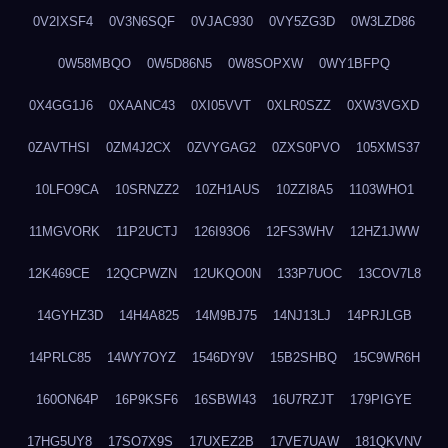
0V2IXSF4
0V3N6SQF
0VJAC930
0VY5ZG3D
0W3LZD86
0W58MBQO
0W5D86N5
0W8SOPXW
0WY1BFPQ
0X4GG1J6
0XAANC43
0XI05VVT
0XLR0SZZ
0XW3VGXD
0ZAVTHSI
0ZM4J2CX
0ZVYGAG2
0ZXS0PVO
105XMS37
10LFO9CA
10SRNZZ2
10ZH1AUS
10ZZI8A5
1103WHO1
11MGVORK
11P2UCTJ
126I93O6
12FS3WHV
12HZ1JWW
12K469CE
12QCPWZN
12UKQO0N
133P7UOC
13COV7L8
14GYHZ3D
14H4A825
14M9BJ75
14NJ13LJ
14PRJLGB
14PRLC85
14WY7OYZ
1546DY9V
15B2SHBQ
15C9WR6H
160ON64P
16P9KSF6
16SBWI43
16U7RZJT
179PIGYE
17HG5UY8
17SO7X9S
17UXEZ2B
17VE7UAW
181QKVNV