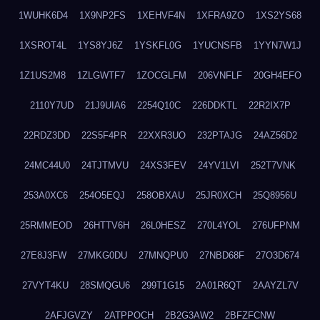
1WUHK6D4
1X9NP2FS
1XEHVF4N
1XFRA9ZO
1XS2YS68
1XSROT4L
1YS8YJ6Z
1YSKFL0G
1YUCNSFB
1YYN7W1J
1Z1US2M8
1ZLGWTF7
1ZOCGLFM
206VNFLF
20GH4EFO
2110Y7UD
21J9UIA6
2254Q10C
226DDKTL
22R2IX7P
22RDZ3DD
22S5F4PR
22XXR3UO
232PTAJG
24AZ56D2
24MC44U0
24TJTMVU
24XS3FEV
24YV1LVI
252T7VNK
253A0XC6
254O5EQJ
258OBXAU
25JR0XCH
25Q8956U
25RMMEOD
26HTTV6H
26L0HESZ
270L4YOL
276UFPNM
27E8J3FW
27MKG0DU
27MNQPU0
27NBD68F
27O3D674
27VYT4KU
28SMQGU6
299T1G15
2A01R6QT
2AAYZL7V
2AFJGVZY
2ATPPOCH
2B2G3AW2
2BFZFCNW