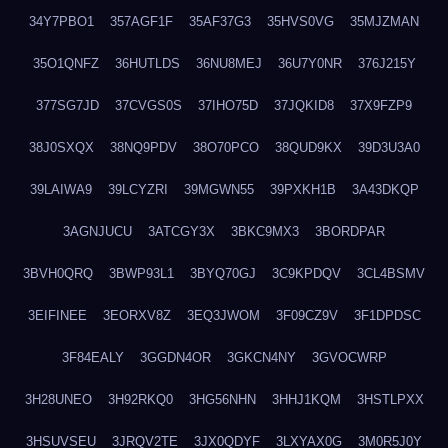
34Y7PBO1
357AGF1F
35AF37G3
35HVS0VG
35MJZMAN
35O1QNFZ
36HUTLDS
36NU8MEJ
36U7Y0NR
376J215Y
377SG7JD
37CVGS0S
37IHO75D
37JQKID8
37X9FZP9
38J0SXQX
38NQ9PDV
38O70PCO
38QUD9KX
39D3U3A0
39LAIWA9
39LCYZRI
39MGWN55
39PXKH1B
3A43DKQP
3AGNJUCU
3ATCGY3X
3BKC9MX3
3BORDPAR
3BVH0QRQ
3BWP93L1
3BYQ70GJ
3C9KPDQV
3CL4BSMV
3EIFINEE
3EORXV8Z
3EQ3JWOM
3F09CZ9V
3F1DPDSC
3F84EALY
3GGDN4OR
3GKCN4NY
3GVOCWRP
3H28UNEO
3H92RKQ0
3HG56NHN
3HHJ1KQM
3HSTLPXX
3HSUVSEU
3JRQV2TE
3JX0QDYF
3LXYAX0G
3M0R5J0Y