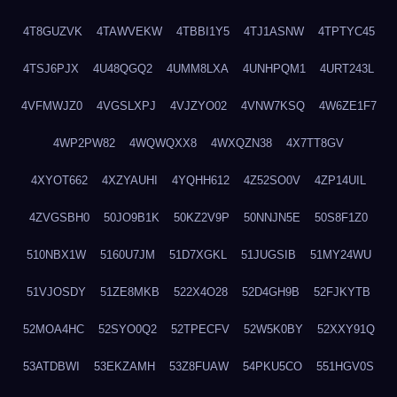
4T8GUZVK
4TAWVEKW
4TBBI1Y5
4TJ1ASNW
4TPTYC45
4TSJ6PJX
4U48QGQ2
4UMM8LXA
4UNHPQM1
4URT243L
4VFMWJZ0
4VGSLXPJ
4VJZYO02
4VNW7KSQ
4W6ZE1F7
4WP2PW82
4WQWQXX8
4WXQZN38
4X7TT8GV
4XYOT662
4XZYAUHI
4YQHH612
4Z52SO0V
4ZP14UIL
4ZVGSBH0
50JO9B1K
50KZ2V9P
50NNJN5E
50S8F1Z0
510NBX1W
5160U7JM
51D7XGKL
51JUGSIB
51MY24WU
51VJOSDY
51ZE8MKB
522X4O28
52D4GH9B
52FJKYTB
52MOA4HC
52SYO0Q2
52TPECFV
52W5K0BY
52XXY91Q
53ATDBWI
53EKZAMH
53Z8FUAW
54PKU5CO
551HGV0S