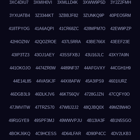
3XC4DIU7
3XMIH0VI
3XMLLD4K
3XWW9P5D
3Y2Z2FMH
3YXUATB4
3Z3344KT
3ZBBJF82
3ZUNKQ9P
40PEO5RM
418TPYOG
41A6AQPI
41CR68ZC
428MPM7O
42EW9PZP
42HIOZNV
42QOZROE
437L5RRA
43BE766X
43EEF23E
43IP3TZ3
43OJ1AEY
43SSFXBJ
43U16JLC
43XY7A9N
441OKOJO
4474ZR0W
4489NF37
44AFGVXY
44CGH1H9
44E14L85
44VA5KJF
44XI8AFW
45A3IPS9
4601IURZ
46DGB3L9
46DLKJV6
46KT56QV
4728GJZN
47CQFY0O
47JMVITW
47TRZS70
47W8J2J2
48QJBQ0X
49MZ8W4O
49R1GYE9
49SPF3MJ
49WWVPJU
4B13IA3F
4B1N5SGO
4BOKJ6KQ
4C9HCESS
4D64LFAR
4D90P4CC
4DV2LKB3