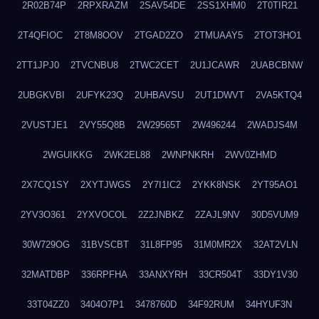
2R02B74P
2RPXRAZM
2SAV54DE
2SS1XHM0
2T0TIR21
2T4QFIOC
2T8M8OOV
2TGAD2ZO
2TMUAAY5
2TOT3HO1
2TT1JPJ0
2TVCNBU8
2TWC2CET
2U1JCAWR
2UABCBNW
2UBGKVBI
2UFYK23Q
2UHBAVSU
2UT1DWVT
2VA5KTQ4
2VUSTJE1
2VY55Q8B
2W29565T
2W496244
2WADJS4M
2WGUIKKG
2WK2EL88
2WNPNKRH
2WV0ZHMD
2X7CQ1SY
2XYTJWGS
2Y7I1IC2
2YKK8NSK
2YT95AO1
2YV3O361
2YXVOCOL
2Z2JNBKZ
2ZAJL9NV
30D5VUM9
30W729OG
31BVSCBT
31L8FP95
31M0MR2X
32AT2VLN
32MATDBP
336RPFHA
33ANXYRH
33CR504T
33DY1V30
33T04ZZ0
3404O7P1
3478760D
34F92RUM
34HYUF3N