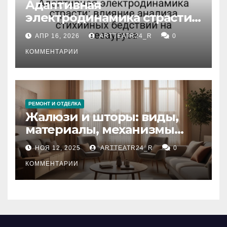
Адаптивная
электродинамика страсти:
влияние анализа
АПР 16, 2026
ARTTEATR24_R
0
стихийных бедствий на
тезауруса
КОММЕНТАРИИ
РЕМОНТ И ОТДЕЛКА
Жалюзи и шторы: виды,
материалы, механизмы
управления и уход
НОЯ 12, 2025
ARTTEATR24_R
0
КОММЕНТАРИИ