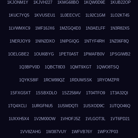
1KJONM1Y
1KJVH227
1KMG68BO
1KQW0D9E
1KUB22OP
1KUC7YQ5
1KVUSEU1
1L0EECVC
1L92C1GM
1LO2KT45
1LVWMXC9
1MF16JX6
1MZGQ4D3
1N3AELFF
1N3R82X5
1NERJOY9
1NIN2DXO
1NIPGIQG
1NTYF4RH
1NZ06F8Q
1OELGBE2
1OUI6BYG
1PET0A5T
1PMAFB0V
1PSGIWB2
1Q3BPV0D
1QBCT8D3
1QMT9XGT
1QWO8TSQ
1QYKS8IF
1RCW99QZ
1RDUWSSK
1RYOMZPR
1SFXG5XT
1SSBXDLO
1SZ258AV
1T04TFO9
1T3A32QI
1TQ4XCLI
1URGFNU5
1USMDQTI
1USXOD9C
1UTQO46Q
1UXXH5X4
1V2M00OW
1VHOFJ5Z
1VLGOT3L
1VT6PD21
1VV8ZAHG
1W387VUY
1WFVB76Y
1WPX7P03