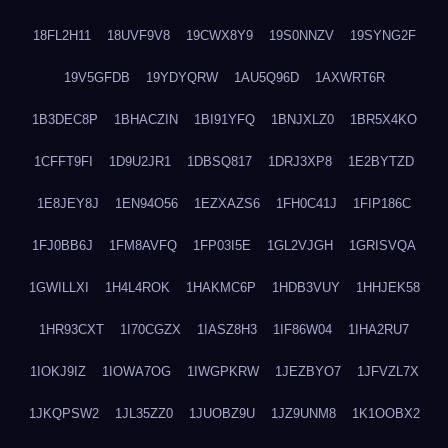
18FL2H11
18UVF9V8
19CWX8Y9
19S0NNZV
19SYNG2F
19V5GFDB
19YDYQRW
1AU5Q96D
1AXWRT6R
1B3DEC8P
1BHACZIN
1BI91YFQ
1BNJXLZ0
1BR5X4KO
1CFFT9FI
1D9U2JR1
1DBSQ817
1DRJ3XP8
1E2BYTZD
1E8JEY8J
1EN94O56
1EZXAZS6
1FH0C41J
1FIP186C
1FJ0BB6J
1FM8AVFQ
1FP03I5E
1GL2VJGH
1GRISVQA
1GWILLXI
1H4L4ROK
1HAKMC6P
1HDB3VUY
1HHJEK58
1HR93CXT
1I70CGZX
1IASZ8H3
1IF86W04
1IHA2RU7
1IOKJ9IZ
1IOWA7OG
1IWGPKRW
1JEZBYO7
1JFVZL7X
1JKQPSW2
1JL35ZZ0
1JUOBZ9U
1JZ9UNM8
1K1OOBX2