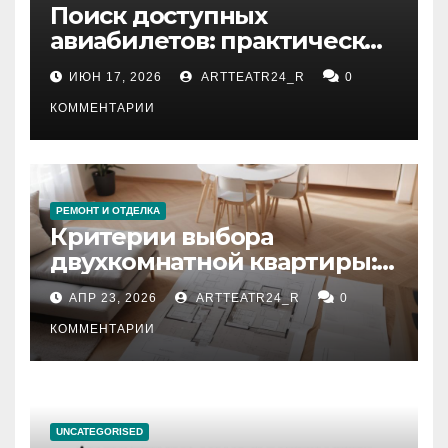
Поиск доступных
авиабилетов: практические
рекомендации
ИЮН 17, 2026
ARTTEATR24_R
0
КОММЕНТАРИИ
РЕМОНТ И ОТДЕЛКА
Критерии выбора
двухкомнатной квартиры:
планировка, площадь,
АПР 23, 2026
ARTTEATR24_R
0
состояние и документация
КОММЕНТАРИИ
UNCATEGORISED