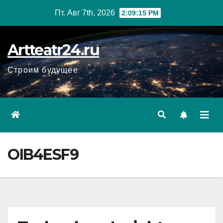
Перейти
Пт. Авг 7th, 2026
2:09:16 PM
к
содержанию
Artteatr24.ru
Строим будущее
OIB4ESF9