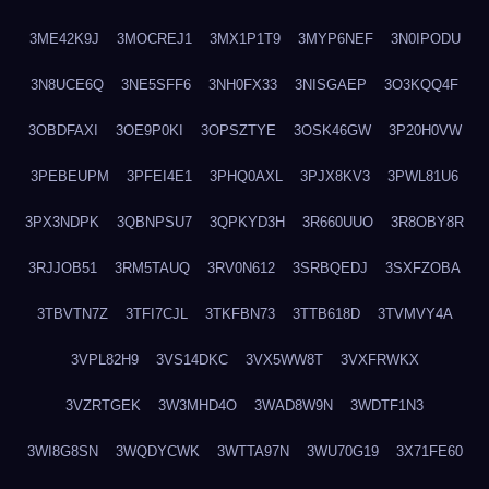
3ME42K9J
3MOCREJ1
3MX1P1T9
3MYP6NEF
3N0IPODU
3N8UCE6Q
3NE5SFF6
3NH0FX33
3NISGAEP
3O3KQQ4F
3OBDFAXI
3OE9P0KI
3OPSZTYE
3OSK46GW
3P20H0VW
3PEBEUPM
3PFEI4E1
3PHQ0AXL
3PJX8KV3
3PWL81U6
3PX3NDPK
3QBNPSU7
3QPKYD3H
3R660UUO
3R8OBY8R
3RJJOB51
3RM5TAUQ
3RV0N612
3SRBQEDJ
3SXFZOBA
3TBVTN7Z
3TFI7CJL
3TKFBN73
3TTB618D
3TVMVY4A
3VPL82H9
3VS14DKC
3VX5WW8T
3VXFRWKX
3VZRTGEK
3W3MHD4O
3WAD8W9N
3WDTF1N3
3WI8G8SN
3WQDYCWK
3WTTA97N
3WU70G19
3X71FE60