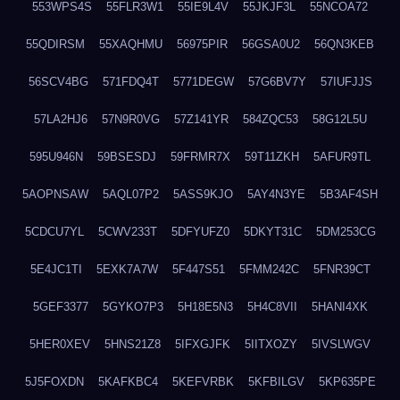
553WPS4S
55FLR3W1
55IE9L4V
55JKJF3L
55NCOA72
55QDIRSM
55XAQHMU
56975PIR
56GSA0U2
56QN3KEB
56SCV4BG
571FDQ4T
5771DEGW
57G6BV7Y
57IUFJJS
57LA2HJ6
57N9R0VG
57Z141YR
584ZQC53
58G12L5U
595U946N
59BSESDJ
59FRMR7X
59T11ZKH
5AFUR9TL
5AOPNSAW
5AQL07P2
5ASS9KJO
5AY4N3YE
5B3AF4SH
5CDCU7YL
5CWV233T
5DFYUFZ0
5DKYT31C
5DM253CG
5E4JC1TI
5EXK7A7W
5F447S51
5FMM242C
5FNR39CT
5GEF3377
5GYKO7P3
5H18E5N3
5H4C8VII
5HANI4XK
5HER0XEV
5HNS21Z8
5IFXGJFK
5IITXOZY
5IVSLWGV
5J5FOXDN
5KAFKBC4
5KEFVRBK
5KFBILGV
5KP635PE