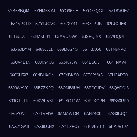
5YB5BBQM
5YHM530M
5YO667IH
5YO7ZQGL
5Z1BWJEZ
5Z1VP9TD
5ZYFJGV9
60IZ2Y44
60X8LPUK
62LJGRE8
6316UU0I
634ZKLU1
63MVU7SW
63SPQINX
63WDQUHH
63X60DYM
64996J11
659M6G4O
65TIBAG5
65TN6NPQ
65UV4E1K
660K94O5
663467JW
664ESOLH
664FNVV4
66C6U597
66NBHAON
675YBKS0
67T6PVX5
67UCAPT0
6899WHVC
68EZZKJQ
68OMB6UH
68PDCJPV
68QHDOI3
699GTUTR
69KWPV8F
69LSOT1W
69PLXGPN
69S53RP0
6A5ZOVTI
6A7TVFIW
6AMAWT34
6ANZ4C8L
6AS3LJQ4
6AX21SAB
6AX80CNX
6AYEZFQ7
6B0V87BD
6BA9R10Z