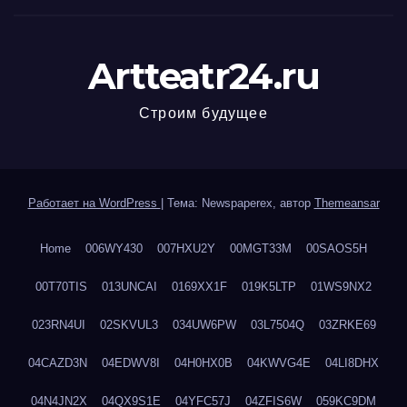
Artteatr24.ru
Строим будущее
Работает на WordPress
|
Тема: Newspaperex, автор
Themeansar
Home
006WY430
007HXU2Y
00MGT33M
00SAOS5H
00T70TIS
013UNCAI
0169XX1F
019K5LTP
01WS9NX2
023RN4UI
02SKVUL3
034UW6PW
03L7504Q
03ZRKE69
04CAZD3N
04EDWV8I
04H0HX0B
04KWVG4E
04LI8DHX
04N4JN2X
04QX9S1E
04YFC57J
04ZFIS6W
059KC9DM