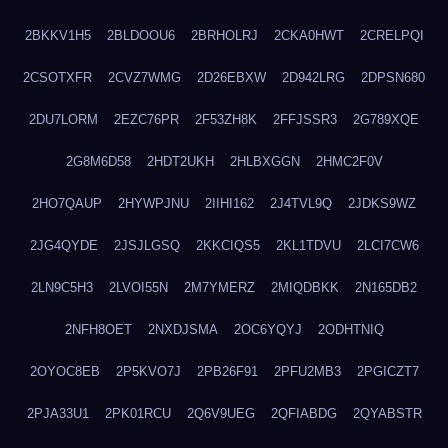
2BKKV1H5
2BLDOOU6
2BRHOLRJ
2CKA0HWT
2CRELPQI
2CSOTXFR
2CVZ7WMG
2D26EBXW
2D942LRG
2DPSN680
2DU7LORM
2EZC76PR
2F53ZH8K
2FFJSSR3
2G789XQE
2G8M6D58
2HDT2UKH
2HLBXGGN
2HMC2F0V
2HO7QAUP
2HYWPJNU
2IIHI162
2J4TVL9Q
2JDKS9WZ
2JG4QYDE
2JSJLGSQ
2KKCIQS5
2KL1TDVU
2LCI7CW6
2LN9C5H3
2LVOI55N
2M7YMERZ
2MIQDBKK
2N165DB2
2NFH8OET
2NXDJSMA
2OC6YQYJ
2ODHTNIQ
2OYOC8EB
2P5KVO7J
2PB26F91
2PFU2MB3
2PGICZT7
2PJA33U1
2PK01RCU
2Q6V9UEG
2QFIABDG
2QYABSTR