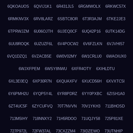
6QKOAUOS
6QVIJ1K1
6R431JL5
6RGMWOLX
6RKWC57X
6RMKNV3X
6RV8LARZ
6SBTC8OR
6T3R3AJM
6TKE2JE3
6TPRWJZM
6U06OJTH
6UJEQ0CF
6UQ42P16
6UTK14DG
6UU9ROQK
6UZUZF6L
6V4POCW2
6V6FZLKN
6VJVHI57
6VQ1DZQ1
6VZACB5E
6W0V02MY
6W1CRLU0
6WAOIUX0
6WJXFPEM
6WSY8NWU
6XFR4OTY
6XIHLDTU
6XL3E0EQ
6XP30R7N
6XQUAXFV
6XUCD56H
6XVXTC5I
6Y6PMH2U
6YQP5Y4L
6YR8PDRZ
6YY0PXBC
6ZISH1A0
6ZT4UC5F
6ZYCUFVQ
70T7NVVN
70V1YKH3
711BHOSD
713M5IHY
718NNXY2
71H5RDOO
71UQJY58
725P81XE
727P972L
72FW37AL
73CXZZM4
73IDZEWO
73UTNHIP