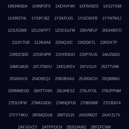
1WUHK6D4
1X9NP2FS
1XEHVF4N
1XFRA9ZO
1XS2YS68
1XSROT4L
1YS8YJ6Z
1YSKFL0G
1YUCNSFB
1YYN7W1J
1Z1US2M8
1ZLGWTF7
1ZOCGLFM
206VNFLF
20GH4EFO
2110Y7UD
21J9UIA6
2254Q10C
226DDKTL
22R2IX7P
22RDZ3DD
22S5F4PR
22XXR3UO
232PTAJG
24AZ56D2
24MC44U0
24TJTMVU
24XS3FEV
24YV1LVI
252T7VNK
253A0XC6
254O5EQJ
258OBXAU
25JR0XCH
25Q8956U
25RMMEOD
26HTTV6H
26L0HESZ
270L4YOL
276UFPNM
27E8J3FW
27MKG0DU
27MNQPU0
27NBD68F
27O3D674
27VYT4KU
28SMQGU6
299T1G15
2A01R6QT
2AAYZL7V
2AFJGVZY
2ATPPOCH
2B2G3AW2
2BFZFCNW