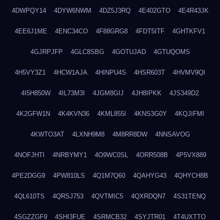
4DWPQY14
4DYW6NWM
4DZ5J3RQ
4E402GTO
4E4R43JK
4EE6J1ME
4ENC34CO
4F88GRG8
4FDT5ITF
4GHTKFV1
4GJRPJFP
4GLC8SBG
4GOTUJAD
4GTUQOMS
4H5VY3Z1
4HCW1AJA
4HINPU4S
4HSR603T
4HVMV9QI
4I5H850W
4IL73M3I
4JGM8GIJ
4JH8IPKK
4JS349D2
4K2GFW1N
4K4KVN36
4KML855I
4KNS3G0Y
4KQJIFMI
4KWTO3AT
4LXNH9M8
4M8RR8DW
4NNSAVOG
4NOFJHTI
4NRBYMY1
4O9WC0SL
4ORR508B
4P5VX889
4PE2DGG9
4PW810LS
4Q1M7Q60
4QAHYG43
4QHYCH8B
4QL610TS
4QRSJ753
4QVTMIC5
4QXRDQN7
4S31TENQ
4SGZZGF9
4SHI3FUE
4SRMCB32
4SYJTR01
4T4UXTTO