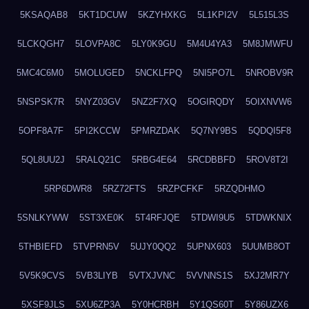
5KSAQAB8
5KT1DCUW
5KZYHXKG
5L1KPI2V
5L515L3S
5LCKQGH7
5LOVPA8C
5LY0K9GU
5M4U4YA3
5M8JMWFU
5MC4C6M0
5MOLUGED
5NCKLFPQ
5NI5PO7L
5NROBV9R
5NSPSK7R
5NYZ03GV
5NZ2F7XQ
5OGIRQDY
5OIXNVW6
5OPF8A7F
5PI2KCCW
5PMRZDAK
5Q7NY9BS
5QDQI5F8
5QL8UU2J
5RALQ21C
5RBG4E64
5RCDBBFD
5ROV8T2I
5RP6DWR8
5RZ72FTS
5RZPCFKF
5RZQDHMO
5SNLKYWW
5ST3XE0K
5T4RFJQE
5TDWI9U5
5TDWKNIX
5THBIEFD
5TVPRN5V
5UJY0QQ2
5UPNX603
5UUMB8OT
5V5K9CVS
5VB3LIYB
5VTXJVNC
5VVNNS1S
5XJ2MR7Y
5XSF9JLS
5XU6ZP3A
5Y0HCRBH
5Y1QS60T
5Y86UZX6