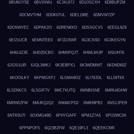
6BUMJY5E
6BVXINIU
6CJKUI7J
6D1OSCXH
6D8BUPZM
6DCMVTHM
6DDK07UL
6DEL198E
6DMVW7ZP
6DO5WVEC
6DPAK2I3
6DREN8XO
6DSSGCV5
6EEGL9Z9
6EI21UCB
6EMNTEE0
6F1DJ5WF
6G3CXI93
6G3KEGYN
6H6L0Z3E
6HD2DCBO
6HM0FQJT
6HWL9A3P
6I5IUH76
6JGSI1UR
6JQL3WKJ
6K3EBPX1
6K3WDMWT
6KDND60Z
6KOOILKY
6KPMGXPJ
6LGMA8OZ
6LI78JDL
6LL59T6X
6LSD5KCS
6LSGIF7V
6MC7XUTQ
6MNBISNE
6MRU4GHW
6MRWI2FW
6MUKQ2Q2
6N6MCPD2
6N8H9PB2
6NS1JPER
6NTR3U7I
6OXMG49D
6PHYGAFF
6PM1Z7A5
6PO2WC0X
6PPNPOF5
6Q23B2FW
6QE19FL3
6QEEKCMR