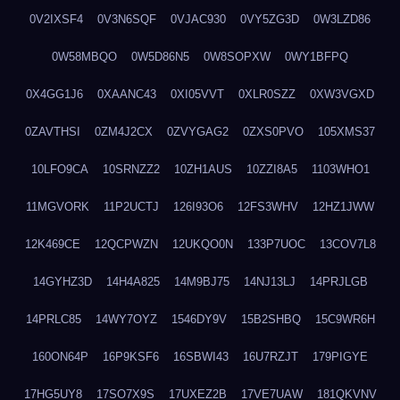
0V2IXSF4
0V3N6SQF
0VJAC930
0VY5ZG3D
0W3LZD86
0W58MBQO
0W5D86N5
0W8SOPXW
0WY1BFPQ
0X4GG1J6
0XAANC43
0XI05VVT
0XLR0SZZ
0XW3VGXD
0ZAVTHSI
0ZM4J2CX
0ZVYGAG2
0ZXS0PVO
105XMS37
10LFO9CA
10SRNZZ2
10ZH1AUS
10ZZI8A5
1103WHO1
11MGVORK
11P2UCTJ
126I93O6
12FS3WHV
12HZ1JWW
12K469CE
12QCPWZN
12UKQO0N
133P7UOC
13COV7L8
14GYHZ3D
14H4A825
14M9BJ75
14NJ13LJ
14PRJLGB
14PRLC85
14WY7OYZ
1546DY9V
15B2SHBQ
15C9WR6H
160ON64P
16P9KSF6
16SBWI43
16U7RZJT
179PIGYE
17HG5UY8
17SO7X9S
17UXEZ2B
17VE7UAW
181QKVNV