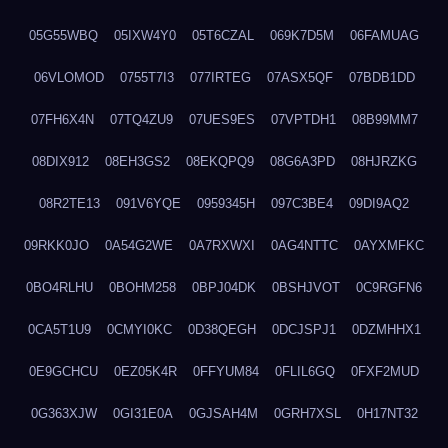
05G55WBQ
05IXW4Y0
05T6CZAL
069K7D5M
06FAMUAG
06VLOMOD
0755T7I3
077IRTEG
07ASX5QF
07BDB1DD
07FH6X4N
07TQ4ZU9
07UES9ES
07VPTDH1
08B99MM7
08DIX912
08EH3GS2
08EKQPQ9
08G6A3PD
08HJRZKG
08R2TE13
091V6YQE
0959345H
097C3BE4
09DI9AQ2
09RKK0JO
0A54G2WE
0A7RXWXI
0AG4NTTC
0AYXMFKC
0BO4RLHU
0BOHM258
0BPJ04DK
0BSHJVOT
0C9RGFN6
0CA5T1U9
0CMYI0KC
0D38QEGH
0DCJSPJ1
0DZMHHX1
0E9GCHCU
0EZ05K4R
0FFYUM84
0FLIL6GQ
0FXF2MUD
0G363XJW
0GI31E0A
0GJSAH4M
0GRH7XSL
0H17NT32