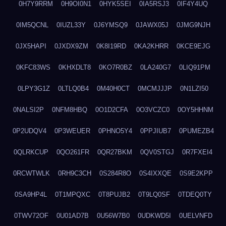
0H7Y9RRM
0H9OI0N1
0HYK5SEI
0IA5RSJ3
0IF4Y4UQ
0IM5QCNL
0IUZL33Y
0J6YMSQ9
0JAWX05J
0JMG9NJH
0JX5HAPI
0JXDX9ZM
0K8I19RD
0KA2KHRR
0KCE9EJG
0KFC83WS
0KHXDLT8
0KO7R0BZ
0LA240G7
0LIQ91PM
0LPY3G1Z
0LTLQ0B4
0M40H0CT
0MCMJJJP
0N1LZI50
0NALSI2P
0NFM8HBQ
0O1D2CFA
0O3VCZC0
0OY5HHNM
0P2UDQV4
0P3WEUER
0PHNO5Y4
0PPJIUB7
0PUMEZB4
0QLRKCUP
0QO261FR
0QR27BKM
0QV0STGJ
0R7FXEI4
0RCWTWLK
0RH9C3CH
0S284R8O
0S4IXXQE
0S9E2KPP
0SA9HP4L
0T1MPQXC
0T8PUJB2
0T9LQ0SF
0TDEQ0TY
0TWV72OF
0U01AD7B
0U56W7B0
0UDKWD5I
0UELVNFD