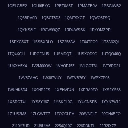
1OELGBE2
1OUI6BYG
1PET0A5T
1PMAFB0V
1PSGIWB2
1Q3BPV0D
1QBCT8D3
1QMT9XGT
1QWO8TSQ
1QYKS8IF
1RCW99QZ
1RDUWSSK
1RYOMZPR
1SFXG5XT
1SSBXDLO
1SZ258AV
1T04TFO9
1T3A32QI
1TQ4XCLI
1URGFNU5
1USMDQTI
1USXOD9C
1UTQO46Q
1UXXH5X4
1V2M00OW
1VHOFJ5Z
1VLGOT3L
1VT6PD21
1VV8ZAHG
1W387VUY
1WFVB76Y
1WPX7P03
1WUHK6D4
1X9NP2FS
1XEHVF4N
1XFRA9ZO
1XS2YS68
1XSROT4L
1YS8YJ6Z
1YSKFL0G
1YUCNSFB
1YYN7W1J
1Z1US2M8
1ZLGWTF7
1ZOCGLFM
206VNFLF
20GH4EFO
2110Y7UD
21J9UIA6
2254Q10C
226DDKTL
22R2IX7P