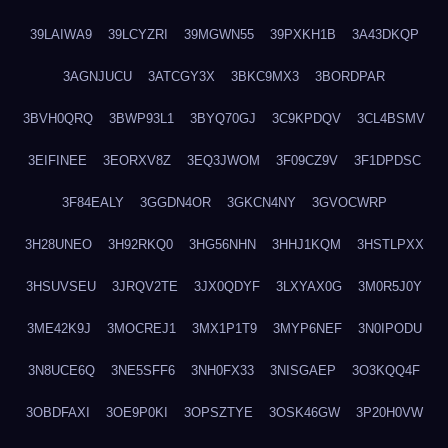
39LAIWA9
39LCYZRI
39MGWN55
39PXKH1B
3A43DKQP
3AGNJUCU
3ATCGY3X
3BKC9MX3
3BORDPAR
3BVH0QRQ
3BWP93L1
3BYQ70GJ
3C9KPDQV
3CL4BSMV
3EIFINEE
3EORXV8Z
3EQ3JWOM
3F09CZ9V
3F1DPDSC
3F84EALY
3GGDN4OR
3GKCN4NY
3GVOCWRP
3H28UNEO
3H92RKQ0
3HG56NHN
3HHJ1KQM
3HSTLPXX
3HSUVSEU
3JRQV2TE
3JX0QDYF
3LXYAX0G
3M0R5J0Y
3ME42K9J
3MOCREJ1
3MX1P1T9
3MYP6NEF
3N0IPODU
3N8UCE6Q
3NE5SFF6
3NH0FX33
3NISGAEP
3O3KQQ4F
3OBDFAXI
3OE9P0KI
3OPSZTYE
3OSK46GW
3P20H0VW