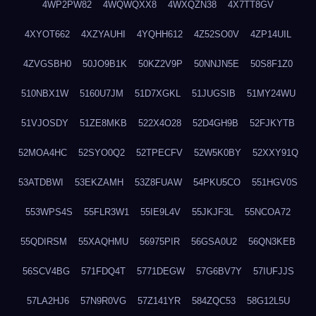
4WP2PW82
4WQWQXX8
4WXQZN38
4X7TT8GV
4XYOT662
4XZYAUHI
4YQHH612
4Z52SO0V
4ZP14UIL
4ZVGSBH0
50JO9B1K
50KZ2V9P
50NNJN5E
50S8F1Z0
510NBX1W
5160U7JM
51D7XGKL
51JUGSIB
51MY24WU
51VJOSDY
51ZE8MKB
522X4O28
52D4GH9B
52FJKYTB
52MOA4HC
52SYO0Q2
52TPECFV
52W5K0BY
52XXY91Q
53ATDBWI
53EKZAMH
53Z8FUAW
54PKU5CO
551HGV0S
553WPS4S
55FLR3W1
55IE9L4V
55JKJF3L
55NCOA72
55QDIRSM
55XAQHMU
56975PIR
56GSA0U2
56QN3KEB
56SCV4BG
571FDQ4T
5771DEGW
57G6BV7Y
57IUFJJS
57LA2HJ6
57N9R0VG
57Z141YR
584ZQC53
58G12L5U