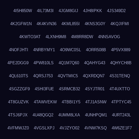
4I5H850W
4IL73M3I
4JGM8GIJ
4JH8IPKK
4JS349D2
4K2GFW1N
4K4KVN36
4KML855I
4KNS3G0Y
4KQJIFMI
4KWTO3AT
4LXNH9M8
4M8RR8DW
4NNSAVOG
4NOFJHTI
4NRBYMY1
4O9WC0SL
4ORR508B
4P5VX889
4PE2DGG9
4PW810LS
4Q1M7Q60
4QAHYG43
4QHYCH8B
4QL610TS
4QRSJ753
4QVTMIC5
4QXRDQN7
4S31TENQ
4SGZZGF9
4SHI3FUE
4SRMCB32
4SYJTR01
4T4UXTTO
4T8GUZVK
4TAWVEKW
4TBBI1Y5
4TJ1ASNW
4TPTYC45
4TSJ6PJX
4U48QGQ2
4UMM8LXA
4UNHPQM1
4URT243L
4VFMWJZ0
4VGSLXPJ
4VJZYO02
4VNW7KSQ
4W6ZE1F7