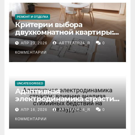
РЕМОНТ И ОТДЕЛКА
Критерии выбора
двухкомнатной квартиры:
планировка, площадь,
АПР 23, 2026
ARTTEATR24_R
0
состояние и документация
КОММЕНТАРИИ
UNCATEGORISED
Адаптивная
электродинамика страсти:
влияние анализа
АПР 16, 2026
ARTTEATR24_R
0
стихийных бедствий на
тезауруса
КОММЕНТАРИИ