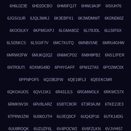
6H6L0Z3E
6HD2DCBO
6HM0FQJT
6HWL9A3P
6I5IUH76
6JGSI1UR
6JQL3WKJ
6K3EBPX1
6K3WDMWT
6KDND60Z
6KOOILKY
6KPMGXPJ
6LGMA8OZ
6LI78JDL
6LL59T6X
6LSD5KCS
6LSGIF7V
6MC7XUTQ
6MNBISNE
6MRU4GHW
6MRWI2FW
6MUKQ2Q2
6N6MCPD2
6N8H9PB2
6NS1JPER
6NTR3U7I
6OXMG49D
6PHYGAFF
6PM1Z7A5
6PO2WC0X
6PPNPOF5
6Q23B2FW
6QE19FL3
6QEEKCMR
6QKOAUOS
6QVIJ1K1
6R431JL5
6RGMWOLX
6RKWC57X
6RMKNV3X
6RV8LARZ
6SBTC8OR
6T3R3AJM
6TKE2JE3
6TPRWJZM
6U06OJTH
6UJEQ0CF
6UQ42P16
6UTK14DG
6UU9ROQK
6UZUZF6L
6V4POCW2
6V6FZLKN
6VJVHI57