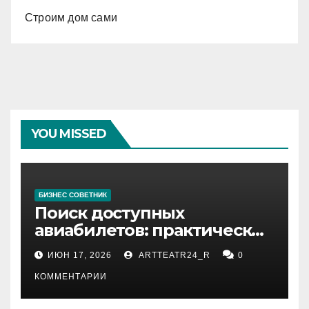
Строим дом сами
YOU MISSED
БИЗНЕС СОВЕТНИК
Поиск доступных
авиабилетов: практические
рекомендации
ИЮН 17, 2026
ARTTEATR24_R
0
КОММЕНТАРИИ