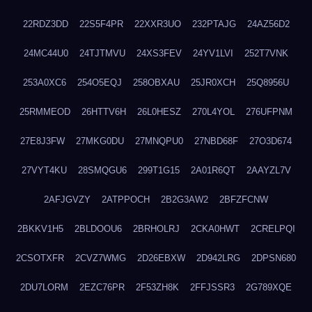
22RDZ3DD
22S5F4PR
22XXR3UO
232PTAJG
24AZ56D2
24MC44U0
24TJTMVU
24XS3FEV
24YV1LVI
252T7VNK
253A0XC6
254O5EQJ
258OBXAU
25JR0XCH
25Q8956U
25RMMEOD
26HTTV6H
26L0HESZ
270L4YOL
276UFPNM
27E8J3FW
27MKG0DU
27MNQPU0
27NBD68F
27O3D674
27VYT4KU
28SMQGU6
299T1G15
2A01R6QT
2AAYZL7V
2AFJGVZY
2ATPPOCH
2B2G3AW2
2BFZFCNW
2BKKV1H5
2BLDOOU6
2BRHOLRJ
2CKA0HWT
2CRELPQI
2CSOTXFR
2CVZ7WMG
2D26EBXW
2D942LRG
2DPSN680
2DU7LORM
2EZC76PR
2F53ZH8K
2FFJSSR3
2G789XQE