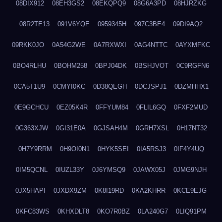
08DIX912
08EH3GS2
08EKQPQ9
08G6A3PD
08HJRZKG
08R2TE13
091V6YQE
0959345H
097C3BE4
09DI9AQ2
09RKK0JO
0A54G2WE
0A7RXWXI
0AG4NTTC
0AYXMFKC
0BO4RLHU
0BOHM258
0BPJ04DK
0BSHJVOT
0C9RGFN6
0CA5T1U9
0CMYI0KC
0D38QEGH
0DCJSPJ1
0DZMHHX1
0E9GCHCU
0EZ05K4R
0FFYUM84
0FLIL6GQ
0FXF2MUD
0G363XJW
0GI31E0A
0GJSAH4M
0GRH7XSL
0H17NT32
0H7Y9RRM
0H9OI0N1
0HYK5SEI
0IA5RSJ3
0IF4Y4UQ
0IM5QCNL
0IUZL33Y
0J6YMSQ9
0JAWX05J
0JMG9NJH
0JX5HAPI
0JXDX9ZM
0K8I19RD
0KA2KHRR
0KCE9EJG
0KFC83WS
0KHXDLT8
0KO7R0BZ
0LA240G7
0LIQ91PM