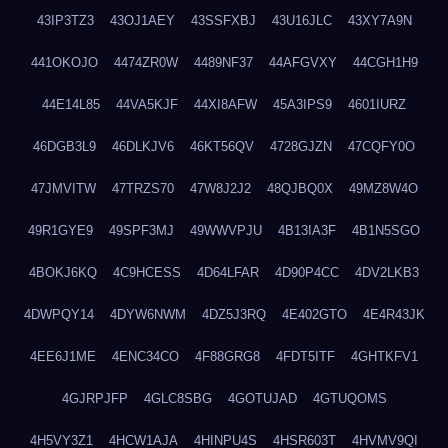
43IP3TZ3
43OJ1AEY
43SSFXBJ
43U16JLC
43XY7A9N
441OKOJO
4474ZR0W
4489NF37
44AFGVXY
44CGH1H9
44E14L85
44VA5KJF
44XI8AFW
45A3IPS9
4601IURZ
46DGB3L9
46DLKJV6
46KT56QV
4728GJZN
47CQFY0O
47JMVITW
47TRZS70
47W8J2J2
48QJBQ0X
49MZ8W4O
49R1GYE9
49SPF3MJ
49WWVPJU
4B13IA3F
4B1N5SGO
4BOKJ6KQ
4C9HCESS
4D64LFAR
4D90P4CC
4DV2LKB3
4DWPQY14
4DYW6NWM
4DZ5J3RQ
4E402GTO
4E4R43JK
4EE6J1ME
4ENC34CO
4F88GRG8
4FDT5ITF
4GHTKFV1
4GJRPJFP
4GLC8SBG
4GOTUJAD
4GTUQOMS
4H5VY3Z1
4HCW1AJA
4HINPU4S
4HSR603T
4HVMV9QI