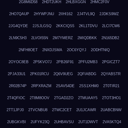
2G8M6D58
2HDT2UKH
2HLBXGGN
2HMC2F0V
2HO7QAUP
2HYWPJNU
2IIHI162
2J4TVL9Q
2JDKS9WZ
2JG4QYDE
2JSJLGSQ
2KKCIQS5
2KL1TDVU
2LCI7CW6
2LN9C5H3
2LVOI55N
2M7YMERZ
2MIQDBKK
2N165DB2
2NFH8OET
2NXDJSMA
2OC6YQYJ
2ODHTNIQ
2OYOC8EB
2P5KVO7J
2PB26F91
2PFU2MB3
2PGICZT7
2PJA33U1
2PK01RCU
2Q6V9UEG
2QFIABDG
2QYABSTR
2R02B74P
2RPXRAZM
2SAV54DE
2SS1XHM0
2T0TIR21
2T4QFIOC
2T8M8OOV
2TGAD2ZO
2TMUAAY5
2TOT3HO1
2TT1JPJ0
2TVCNBU8
2TWC2CET
2U1JCAWR
2UABCBNW
2UBGKVBI
2UFYK23Q
2UHBAVSU
2UT1DWVT
2VA5KTQ4