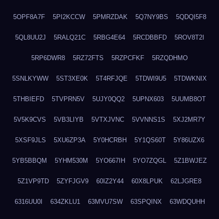
5OPF8A7F
5PI2KCCW
5PMRZDAK
5Q7NY9BS
5QDQI5F8
5QL8UU2J
5RALQ21C
5RBG4E64
5RCDBBFD
5ROV8T2I
5RP6DWR8
5RZ72FTS
5RZPCFKF
5RZQDHMO
5SNLKYWW
5ST3XE0K
5T4RFJQE
5TDWI9U5
5TDWKNIX
5THBIEFD
5TVPRN5V
5UJY0QQ2
5UPNX603
5UUMB8OT
5V5K9CVS
5VB3LIYB
5VTXJVNC
5VVNNS1S
5XJ2MR7Y
5XSF9JLS
5XU6ZP3A
5Y0HCRBH
5Y1QS60T
5Y86UZX6
5YB5BBQM
5YHM530M
5YO667IH
5YO7ZQGL
5Z1BWJEZ
5Z1VP9TD
5ZYFJGV9
60IZ2Y44
60X8LPUK
62LJGRE8
6316UU0I
634ZKLU1
63MVU7SW
63SPQINX
63WDQUHH