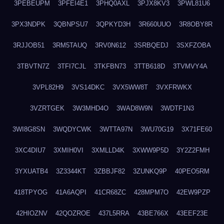
3PEBEUPM
3PFEI4E1
3PHQ0AXL
3PJX8KV3
3PWL81U6
3PX3NDPK
3QBNPSU7
3QPKYD3H
3R660UUO
3R8OBY8R
3RJJOB51
3RM5TAUQ
3RV0N612
3SRBQEDJ
3SXFZOBA
3TBVTN7Z
3TFI7CJL
3TKFBN73
3TTB618D
3TVMVY4A
3VPL82H9
3VS14DKC
3VX5WW8T
3VXFRWKX
3VZRTGEK
3W3MHD4O
3WAD8W9N
3WDTF1N3
3WI8G8SN
3WQDYCWK
3WTTA97N
3WU70G19
3X71FE60
3XC4DIU7
3XMIH0VI
3XMLLD4K
3XWW9P5D
3Y2Z2FMH
3YXUATB4
3Z3344KT
3ZBBJF82
3ZUNKQ9P
40PEO5RM
418TPYOG
41A6AQPI
41CR68ZC
428MPM7O
42EW9PZP
42HIOZNV
42QOZROE
437L5RRA
43BE766X
43EEF23E