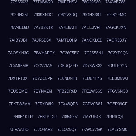
77S55623
77TABW20
780FZHSV
78Q29S80
78XWEZ88
792RHX5L
7939XN0C
796YV3DQ
79GHS38T
79L8YFMC
79V4EL6D
7A7B2KTK
7A7E8AHI
7AEEJVFI
7AGCKJXN
7AIBYJBI
7AJR6D3X
7AMTLOH9
7ANGKL8Z
7AOR3BJY
7AOSYN3G
7BVHAFGY
7C26C5EC
7C2S58N1
7C2XDJQN
7C4MI5MB
7CCV7IAS
7D5UQZFD
7D73WX32
7DULR9YN
7DXTFT0X
7DYZC5PF
7E0NDNH1
7EDB4H4S
7EE3M9WJ
7EUSEMEI
7EYNVZ6I
7FB2DR6D
7FE1WG6S
7FGV6NG8
7FKTW3MA
7FRYD8I9
7FX48QP3
7GDV0B8J
7GER99GF
7H8E1KTR
7H8LPLGJ
7I854907
7IAYUF4X
7IRRICQI
7JIRAAHO
7JJO4AR2
7JLOZ9Q7
7KWC77GK
7LALYSM0