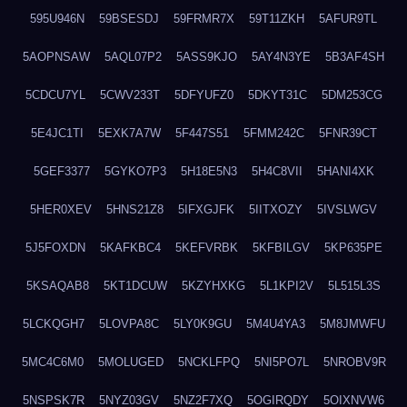
595U946N
59BSESDJ
59FRMR7X
59T11ZKH
5AFUR9TL
5AOPNSAW
5AQL07P2
5ASS9KJO
5AY4N3YE
5B3AF4SH
5CDCU7YL
5CWV233T
5DFYUFZ0
5DKYT31C
5DM253CG
5E4JC1TI
5EXK7A7W
5F447S51
5FMM242C
5FNR39CT
5GEF3377
5GYKO7P3
5H18E5N3
5H4C8VII
5HANI4XK
5HER0XEV
5HNS21Z8
5IFXGJFK
5IITXOZY
5IVSLWGV
5J5FOXDN
5KAFKBC4
5KEFVRBK
5KFBILGV
5KP635PE
5KSAQAB8
5KT1DCUW
5KZYHXKG
5L1KPI2V
5L515L3S
5LCKQGH7
5LOVPA8C
5LY0K9GU
5M4U4YA3
5M8JMWFU
5MC4C6M0
5MOLUGED
5NCKLFPQ
5NI5PO7L
5NROBV9R
5NSPSK7R
5NYZ03GV
5NZ2F7XQ
5OGIRQDY
5OIXNVW6