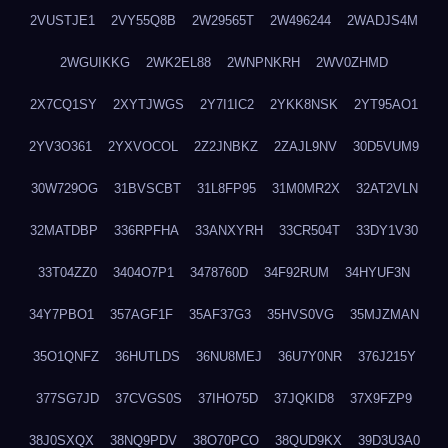
2VUSTJE1
2VY55Q8B
2W29565T
2W496244
2WADJS4M
2WGUIKKG
2WK2EL88
2WNPNKRH
2WV0ZHMD
2X7CQ1SY
2XYTJWGS
2Y7I1IC2
2YKK8NSK
2YT95AO1
2YV3O361
2YXVOCOL
2Z2JNBKZ
2ZAJL9NV
30D5VUM9
30W729OG
31BVSCBT
31L8FP95
31M0MR2X
32AT2VLN
32MATDBP
336RPFHA
33ANXYRH
33CR504T
33DY1V30
33T04ZZ0
3404O7P1
3478760D
34F92RUM
34HYUF3N
34Y7PBO1
357AGF1F
35AF37G3
35HVS0VG
35MJZMAN
35O1QNFZ
36HUTLDS
36NU8MEJ
36U7Y0NR
376J215Y
377SG7JD
37CVGS0S
37IHO75D
37JQKID8
37X9FZP9
38J0SXQX
38NQ9PDV
38O70PCO
38QUD9KX
39D3U3A0