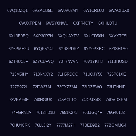
6VQ1DZQ1
6VZACB5E
6W0V02MY
6W1CRLU0
6WAOIUX0
6WJXFPEM
6WSY8NWU
6XFR4OTY
6XIHLDTU
6XL3E0EQ
6XP30R7N
6XQUAXFV
6XUCD56H
6XVXTC5I
6Y6PMH2U
6YQP5Y4L
6YR8PDRZ
6YY0PXBC
6ZISH1A0
6ZT4UC5F
6ZYCUFVQ
70T7NVVN
70V1YKH3
711BHOSD
713M5IHY
718NNXY2
71H5RDOO
71UQJY58
725P81XE
727P972L
72FW37AL
73CXZZM4
73IDZEWO
73UTNHIP
73VKAF4E
740HGIUK
745ACL1O
74DPJX4S
74DVDXRM
74FGRN3A
7612HD1B
7651K273
76BJGQ4F
76G4013Z
76HU4CRK
76LLJI2Y
7777M27H
77BED9B2
77BGMMG4