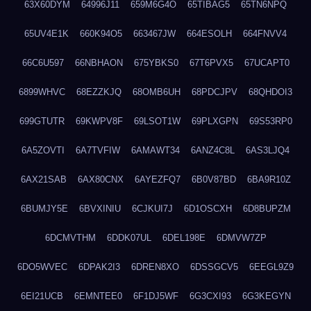
63X60DYM
64996J11
659M6G4O
65TIBAG5
65TN6NPQ
65UV4E1K
660K94O5
663467JW
664ESOLH
664FNVV4
66C6U597
66NBHAON
675YBKS0
67T6PVX5
67UCAPT0
6899WHVC
68EZZKJQ
68OMB6UH
68PDCJPV
68QHDOI3
699GTUTR
69KWPV8F
69LSOT1W
69PLXGPN
69S53RP0
6A5ZOVTI
6A7TVFIW
6AMAWT34
6ANZ4C8L
6AS3LJQ4
6AX21SAB
6AX80CNX
6AYEZFQ7
6B0V87BD
6BA9R10Z
6BUMJY5E
6BVXINIU
6CJKUI7J
6D1OSCXH
6D8BUPZM
6DCMVTHM
6DDK07UL
6DEL198E
6DMVW7ZP
6DO5WVEC
6DPAK2I3
6DREN8XO
6DSSGCV5
6EEGL9Z9
6EI21UCB
6EMNTEE0
6F1DJ5WF
6G3CXI93
6G3KEGYN