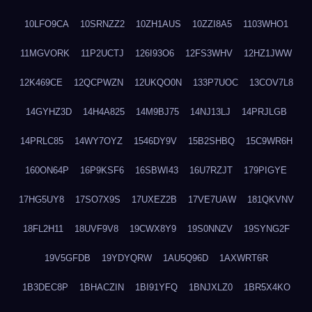
10LFO9CA
10SRNZZ2
10ZH1AUS
10ZZI8A5
1103WHO1
11MGVORK
11P2UCTJ
126I93O6
12FS3WHV
12HZ1JWW
12K469CE
12QCPWZN
12UKQO0N
133P7UOC
13COV7L8
14GYHZ3D
14H4A825
14M9BJ75
14NJ13LJ
14PRJLGB
14PRLC85
14WY7OYZ
1546DY9V
15B2SHBQ
15C9WR6H
160ON64P
16P9KSF6
16SBWI43
16U7RZJT
179PIGYE
17HG5UY8
17SO7X9S
17UXEZ2B
17VE7UAW
181QKVNV
18FL2H11
18UVF9V8
19CWX8Y9
19S0NNZV
19SYNG2F
19V5GFDB
19YDYQRW
1AU5Q96D
1AXWRT6R
1B3DEC8P
1BHACZIN
1BI91YFQ
1BNJXLZ0
1BR5X4KO