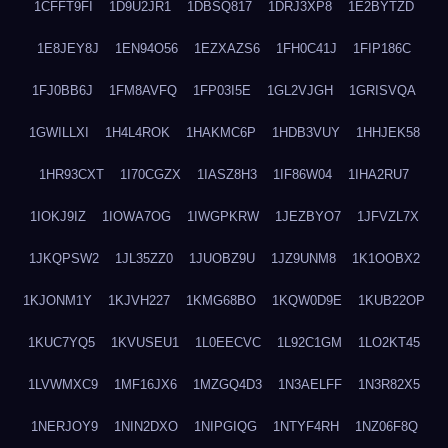
1CFFT9FI
1D9U2JR1
1DBSQ817
1DRJ3XP8
1E2BYTZD
1E8JEY8J
1EN94O56
1EZXAZS6
1FH0C41J
1FIP186C
1FJ0BB6J
1FM8AVFQ
1FP03I5E
1GL2VJGH
1GRISVQA
1GWILLXI
1H4L4ROK
1HAKMC6P
1HDB3VUY
1HHJEK58
1HR93CXT
1I70CGZX
1IASZ8H3
1IF86W04
1IHA2RU7
1IOKJ9IZ
1IOWA7OG
1IWGPKRW
1JEZBYO7
1JFVZL7X
1JKQPSW2
1JL35ZZ0
1JUOBZ9U
1JZ9UNM8
1K1OOBX2
1KJONM1Y
1KJVH227
1KMG68BO
1KQW0D9E
1KUB22OP
1KUC7YQ5
1KVUSEU1
1L0EECVC
1L92C1GM
1LO2KT45
1LVWMXC9
1MF16JX6
1MZGQ4D3
1N3AELFF
1N3R82X5
1NERJOY9
1NIN2DXO
1NIPGIQG
1NTYF4RH
1NZ06F8Q