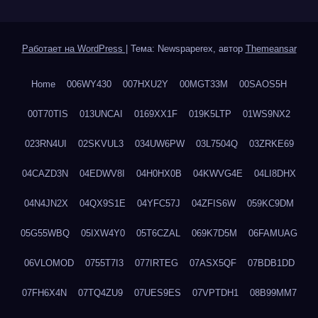
Работает на WordPress
|
Тема: Newspaperex, автор
Themeansar
Home
006WY430
007HXU2Y
00MGT33M
00SAOS5H
00T70TIS
013UNCAI
0169XX1F
019K5LTP
01WS9NX2
023RN4UI
02SKVUL3
034UW6PW
03L7504Q
03ZRKE69
04CAZD3N
04EDWV8I
04H0HX0B
04KWVG4E
04LI8DHX
04N4JN2X
04QX9S1E
04YFC57J
04ZFIS6W
059KC9DM
05G55WBQ
05IXW4Y0
05T6CZAL
069K7D5M
06FAMUAG
06VLOMOD
0755T7I3
077IRTEG
07ASX5QF
07BDB1DD
07FH6X4N
07TQ4ZU9
07UES9ES
07VPTDH1
08B99MM7