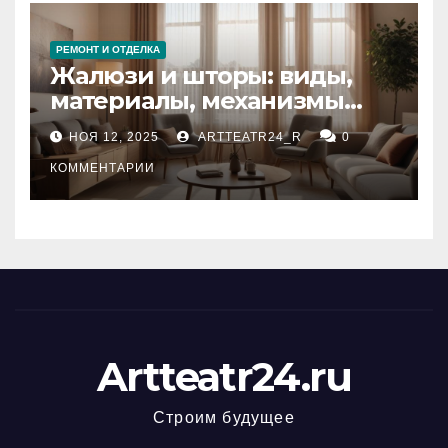
РЕМОНТ И ОТДЕЛКА
Жалюзи и шторы: виды,
материалы, механизмы
управления и уход
НОЯ 12, 2025
ARTTEATR24_R
0
КОММЕНТАРИИ
Artteatr24.ru
Строим будущее