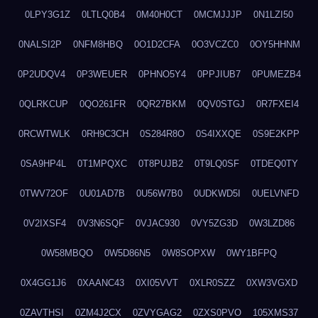
0LPY3G1Z
0LTLQ0B4
0M40H0CT
0MCMJJJP
0N1LZI50
0NALSI2P
0NFM8HBQ
0O1D2CFA
0O3VCZC0
0OY5HHNM
0P2UDQV4
0P3WEUER
0PHNO5Y4
0PPJIUB7
0PUMEZB4
0QLRKCUP
0QO261FR
0QR27BKM
0QV0STGJ
0R7FXEI4
0RCWTWLK
0RH9C3CH
0S284R8O
0S4IXXQE
0S9E2KPP
0SA9HP4L
0T1MPQXC
0T8PUJB2
0T9LQ0SF
0TDEQ0TY
0TWV72OF
0U01AD7B
0U56W7B0
0UDKWD5I
0UELVNFD
0V2IXSF4
0V3N6SQF
0VJAC930
0VY5ZG3D
0W3LZD86
0W58MBQO
0W5D86N5
0W8SOPXW
0WY1BFPQ
0X4GG1J6
0XAANC43
0XI05VVT
0XLR0SZZ
0XW3VGXD
0ZAVTHSI
0ZM4J2CX
0ZVYGAG2
0ZXS0PVO
105XMS37