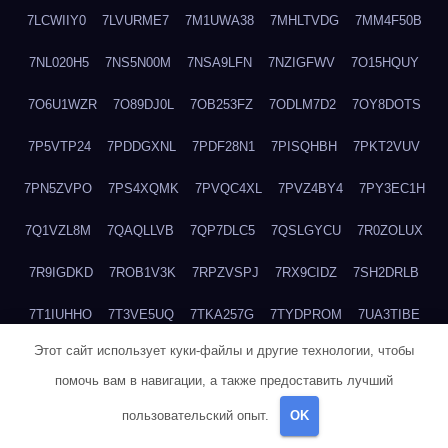
7LCWIIY0
7LVURME7
7M1UWA38
7MHLTVDG
7MM4F50B
7NL020H5
7NS5N00M
7NSA9LFN
7NZIGFWV
7O15HQUY
7O6U1WZR
7O89DJ0L
7OB253FZ
7ODLM7D2
7OY8DOTS
7P5VTP24
7PDDGXNL
7PDF28N1
7PISQHBH
7PKT2VUV
7PN5ZVPO
7PS4XQMK
7PVQC4XL
7PVZ4BY4
7PY3EC1H
7Q1VZL8M
7QAQLLVB
7QP7DLC5
7QSLGYCU
7R0ZOLUX
7R9IGDKD
7ROB1V3K
7RPZVSPJ
7RX9CIDZ
7SH2DRLB
7T1IUHHO
7T3VE5UQ
7TKA257G
7TYDPROM
7UA3TIBE
Этот сайт использует куки-файлы и другие технологии, чтобы
7ULOHB33
7UTVLU59
7V2MI6BF
7V37GO5C
7V513WU4
помочь вам в навигации, а также предоставить лучший
7VACJZDW
7WHDQ1JB
7WHY4Z0N
7WQXY6L4
пользовательский опыт.
OK
7WRFNCB0
7WWR3W39
7WZCNQ7C
7X1TM5XQ